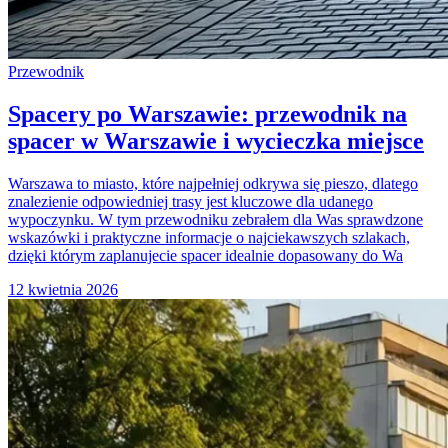
Przewodnik
Spacery po Warszawie: przewodnik na
spacer w Warszawie i wycieczka miejsce
Warszawa to miasto, które najpełniej odkrywa się pieszo, dlatego
znalezienie odpowiedniej trasy jest kluczowe dla udanego
wypoczynku. W tym przewodniku zebrałem dla Was sprawdzone
wskazówki i praktyczne informacje o najciekawszych szlakach,
dzięki którym zaplanujecie spacer idealnie dopasowany do Wa
12 kwietnia 2026