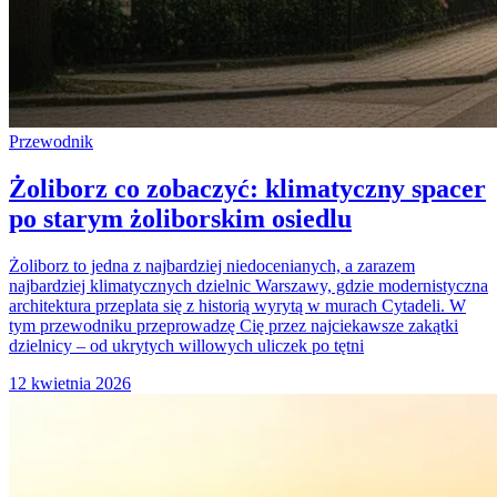
Przewodnik
Żoliborz co zobaczyć: klimatyczny spacer
po starym żoliborskim osiedlu
Żoliborz to jedna z najbardziej niedocenianych, a zarazem
najbardziej klimatycznych dzielnic Warszawy, gdzie modernistyczna
architektura przeplata się z historią wyrytą w murach Cytadeli. W
tym przewodniku przeprowadzę Cię przez najciekawsze zakątki
dzielnicy – od ukrytych willowych uliczek po tętni
12 kwietnia 2026