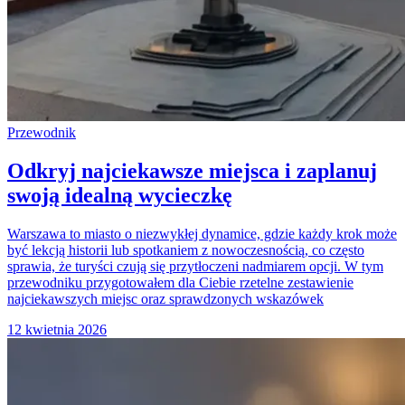
Przewodnik
Odkryj najciekawsze miejsca i zaplanuj
swoją idealną wycieczkę
Warszawa to miasto o niezwykłej dynamice, gdzie każdy krok może
być lekcją historii lub spotkaniem z nowoczesnością, co często
sprawia, że turyści czują się przytłoczeni nadmiarem opcji. W tym
przewodniku przygotowałem dla Ciebie rzetelne zestawienie
najciekawszych miejsc oraz sprawdzonych wskazówek
12 kwietnia 2026