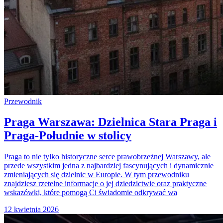
Przewodnik
Praga Warszawa: Dzielnica Stara Praga i
Praga-Południe w stolicy
Praga to nie tylko historyczne serce prawobrzeżnej Warszawy, ale
przede wszystkim jedna z najbardziej fascynujących i dynamicznie
zmieniających się dzielnic w Europie. W tym przewodniku
znajdziesz rzetelne informacje o jej dziedzictwie oraz praktyczne
wskazówki, które pomogą Ci świadomie odkrywać wa
12 kwietnia 2026