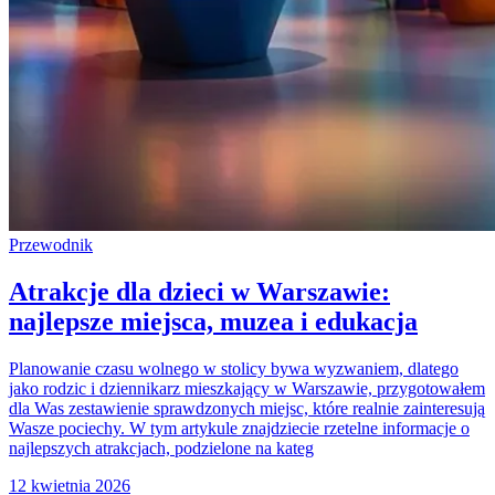
Przewodnik
Atrakcje dla dzieci w Warszawie:
najlepsze miejsca, muzea i edukacja
Planowanie czasu wolnego w stolicy bywa wyzwaniem, dlatego
jako rodzic i dziennikarz mieszkający w Warszawie, przygotowałem
dla Was zestawienie sprawdzonych miejsc, które realnie zainteresują
Wasze pociechy. W tym artykule znajdziecie rzetelne informacje o
najlepszych atrakcjach, podzielone na kateg
12 kwietnia 2026