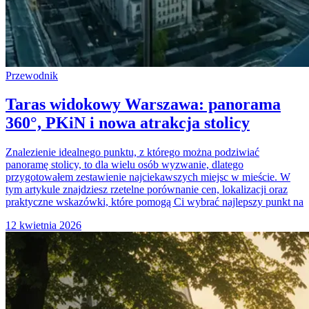
Przewodnik
Taras widokowy Warszawa: panorama
360°, PKiN i nowa atrakcja stolicy
Znalezienie idealnego punktu, z którego można podziwiać
panoramę stolicy, to dla wielu osób wyzwanie, dlatego
przygotowałem zestawienie najciekawszych miejsc w mieście. W
tym artykule znajdziesz rzetelne porównanie cen, lokalizacji oraz
praktyczne wskazówki, które pomogą Ci wybrać najlepszy punkt na
12 kwietnia 2026