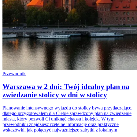
Przewodnik
Warszawa w 2 dni: Twój idealny plan na
zwiedzanie stolicy w dni w stolicy
Planowanie intensywnego wyjazdu do stolicy bywa przytłaczające,
dlatego przygotowałem dla Ciebie sprawdzony plan na zwiedzenie
miasta, który pozwoli Ci uniknąć chaosu i kolejek. W tym
przewodniku znajdziesz rzetelne informacje oraz praktyczne
wskazówki, jak połączyć najważniejsze zabytki z lokalnym