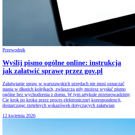
Przewodnik
Wyślij pismo ogólne online: instrukcja
jak załatwić sprawę przez gov.pl
Załatwianie spraw w warszawskich urzędach nie musi oznaczać
stania w długich kolejkach, zwłaszcza gdy możesz wysłać pismo
ogólne bez wychodzenia z domu. W tym artykule przeprowadzimy
Cię krok po kroku przez proces elektronicznej korespondencji,
dostarczając rzetelnych wskazówek dotyczących załatwian
12 kwietnia 2026