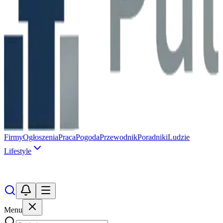
Firmy
Ogłoszenia
Praca
Pogoda
Przewodnik
Poradniki
Ludzie
Lifestyle
Menu