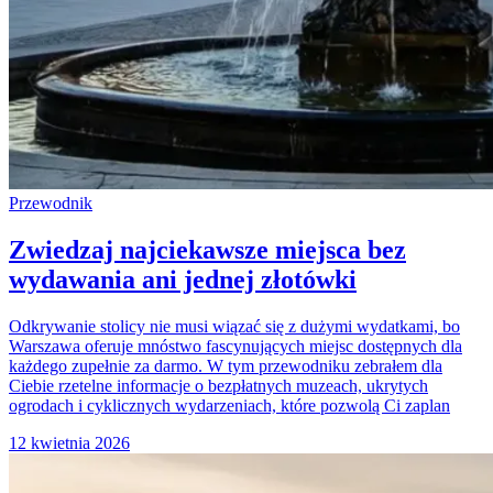
Przewodnik
Zwiedzaj najciekawsze miejsca bez
wydawania ani jednej złotówki
Odkrywanie stolicy nie musi wiązać się z dużymi wydatkami, bo
Warszawa oferuje mnóstwo fascynujących miejsc dostępnych dla
każdego zupełnie za darmo. W tym przewodniku zebrałem dla
Ciebie rzetelne informacje o bezpłatnych muzeach, ukrytych
ogrodach i cyklicznych wydarzeniach, które pozwolą Ci zaplan
12 kwietnia 2026