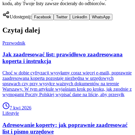
kodu, aby Twoje listy zawsze docierały do odbiorców.
Udostępnij:
Facebook
Twitter
LinkedIn
WhatsApp
Czytaj dalej
Przewodnik
Jak zaadresować list: prawidłowo zaadresowana
koperta i instrukcja
Choć w dobie cyfryzacji wysyłamy coraz więcej e-maili, poprawnie
zaadresowana koperta pozostaje niezbędna w urzędowych
sprawach czy przy wysyłce ważnych dokumentów na terenie
Warszawy. W tym artykule wyjaśniam krok po kroku, jak zgodnie z
wymogami Poczty Polskiej wypisać dane na liście, aby przesyłk
7 kwi 2026
Lifestyle
Adresowanie koperty: jak poprawnie zaadresować
list i pismo urzędowe