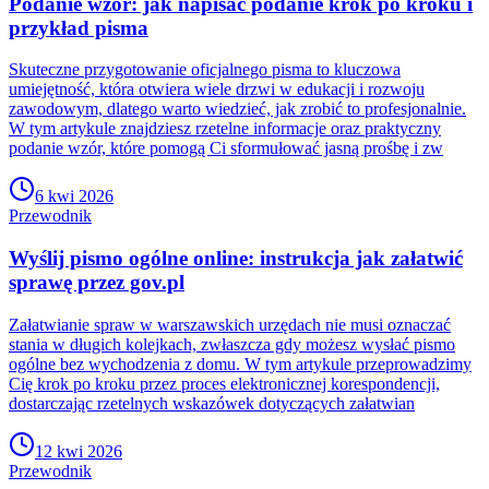
Podanie wzór: jak napisać podanie krok po kroku i
przykład pisma
Skuteczne przygotowanie oficjalnego pisma to kluczowa
umiejętność, która otwiera wiele drzwi w edukacji i rozwoju
zawodowym, dlatego warto wiedzieć, jak zrobić to profesjonalnie.
W tym artykule znajdziesz rzetelne informacje oraz praktyczny
podanie wzór, które pomogą Ci sformułować jasną prośbę i zw
6 kwi 2026
Przewodnik
Wyślij pismo ogólne online: instrukcja jak załatwić
sprawę przez gov.pl
Załatwianie spraw w warszawskich urzędach nie musi oznaczać
stania w długich kolejkach, zwłaszcza gdy możesz wysłać pismo
ogólne bez wychodzenia z domu. W tym artykule przeprowadzimy
Cię krok po kroku przez proces elektronicznej korespondencji,
dostarczając rzetelnych wskazówek dotyczących załatwian
12 kwi 2026
Przewodnik