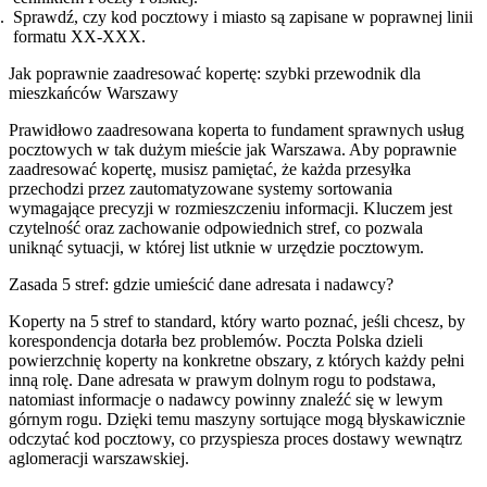
Sprawdź, czy kod pocztowy i miasto są zapisane w poprawnej linii
formatu XX-XXX.
Jak poprawnie zaadresować kopertę: szybki przewodnik dla
mieszkańców Warszawy
Prawidłowo zaadresowana koperta to fundament sprawnych usług
pocztowych w tak dużym mieście jak Warszawa. Aby poprawnie
zaadresować kopertę, musisz pamiętać, że każda przesyłka
przechodzi przez zautomatyzowane systemy sortowania
wymagające precyzji w rozmieszczeniu informacji. Kluczem jest
czytelność oraz zachowanie odpowiednich stref, co pozwala
uniknąć sytuacji, w której list utknie w urzędzie pocztowym.
Zasada 5 stref: gdzie umieścić dane adresata i nadawcy?
Koperty na 5 stref to standard, który warto poznać, jeśli chcesz, by
korespondencja dotarła bez problemów. Poczta Polska dzieli
powierzchnię koperty na konkretne obszary, z których każdy pełni
inną rolę. Dane adresata w prawym dolnym rogu to podstawa,
natomiast informacje o nadawcy powinny znaleźć się w lewym
górnym rogu. Dzięki temu maszyny sortujące mogą błyskawicznie
odczytać kod pocztowy, co przyspiesza proces dostawy wewnątrz
aglomeracji warszawskiej.