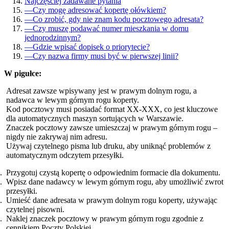
Najczęściej zadawane pytania
—
Czy mogę adresować kopertę ołówkiem?
—
Co zrobić, gdy nie znam kodu pocztowego adresata?
—
Czy muszę podawać numer mieszkania w domu
jednorodzinnym?
—
Gdzie wpisać dopisek o priorytecie?
—
Czy nazwa firmy musi być w pierwszej linii?
W pigułce:
Adresat zawsze wpisywany jest w prawym dolnym rogu, a
nadawca w lewym górnym rogu koperty.
Kod pocztowy musi posiadać format XX-XXX, co jest kluczowe
dla automatycznych maszyn sortujących w Warszawie.
Znaczek pocztowy zawsze umieszczaj w prawym górnym rogu –
nigdy nie zakrywaj nim adresu.
Używaj czytelnego pisma lub druku, aby uniknąć problemów z
automatycznym odczytem przesyłki.
Przygotuj czystą kopertę o odpowiednim formacie dla dokumentu.
Wpisz dane nadawcy w lewym górnym rogu, aby umożliwić zwrot
przesyłki.
Umieść dane adresata w prawym dolnym rogu koperty, używając
czytelnej pisowni.
Naklej znaczek pocztowy w prawym górnym rogu zgodnie z
cennikiem Poczty Polskiej.