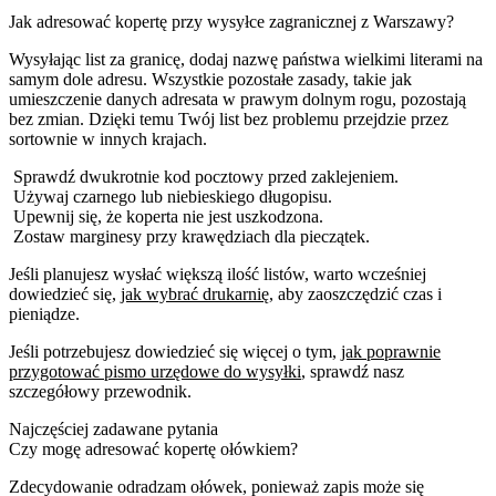
Jak adresować kopertę przy wysyłce zagranicznej z Warszawy?
Wysyłając list za granicę, dodaj nazwę państwa wielkimi literami na
samym dole adresu. Wszystkie pozostałe zasady, takie jak
umieszczenie danych adresata w prawym dolnym rogu, pozostają
bez zmian. Dzięki temu Twój list bez problemu przejdzie przez
sortownie w innych krajach.
Sprawdź dwukrotnie kod pocztowy przed zaklejeniem.
Używaj czarnego lub niebieskiego długopisu.
Upewnij się, że koperta nie jest uszkodzona.
Zostaw marginesy przy krawędziach dla pieczątek.
Jeśli planujesz wysłać większą ilość listów, warto wcześniej
dowiedzieć się,
jak wybrać drukarnię
, aby zaoszczędzić czas i
pieniądze.
Jeśli potrzebujesz dowiedzieć się więcej o tym,
jak poprawnie
przygotować pismo urzędowe do wysyłki
, sprawdź nasz
szczegółowy przewodnik.
Najczęściej zadawane pytania
Czy mogę adresować kopertę ołówkiem?
Zdecydowanie odradzam ołówek, ponieważ zapis może się