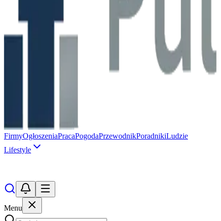
Firmy
Ogłoszenia
Praca
Pogoda
Przewodnik
Poradniki
Ludzie
Lifestyle
Menu