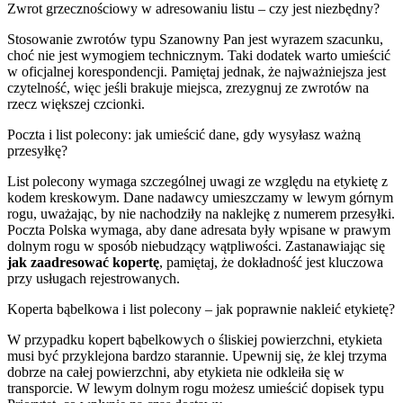
Zwrot grzecznościowy w adresowaniu listu – czy jest niezbędny?
Stosowanie zwrotów typu Szanowny Pan jest wyrazem szacunku,
choć nie jest wymogiem technicznym. Taki dodatek warto umieścić
w oficjalnej korespondencji. Pamiętaj jednak, że najważniejsza jest
czytelność, więc jeśli brakuje miejsca, zrezygnuj ze zwrotów na
rzecz większej czcionki.
Poczta i list polecony: jak umieścić dane, gdy wysyłasz ważną
przesyłkę?
List polecony wymaga szczególnej uwagi ze względu na etykietę z
kodem kreskowym. Dane nadawcy umieszczamy w lewym górnym
rogu, uważając, by nie nachodziły na naklejkę z numerem przesyłki.
Poczta Polska wymaga, aby dane adresata były wpisane w prawym
dolnym rogu w sposób niebudzący wątpliwości. Zastanawiając się
jak zaadresować kopertę
, pamiętaj, że dokładność jest kluczowa
przy usługach rejestrowanych.
Koperta bąbelkowa i list polecony – jak poprawnie nakleić etykietę?
W przypadku kopert bąbelkowych o śliskiej powierzchni, etykieta
musi być przyklejona bardzo starannie. Upewnij się, że klej trzyma
dobrze na całej powierzchni, aby etykieta nie odkleiła się w
transporcie. W lewym dolnym rogu możesz umieścić dopisek typu