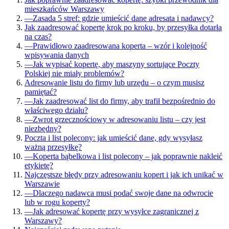
mieszkańców Warszawy
—
Zasada 5 stref: gdzie umieścić dane adresata i nadawcy?
Jak zaadresować kopertę krok po kroku, by przesyłka dotarła
na czas?
—
Prawidłowo zaadresowana koperta – wzór i kolejność
wpisywania danych
—
Jak wypisać kopertę, aby maszyny sortujące Poczty
Polskiej nie miały problemów?
Adresowanie listu do firmy lub urzędu – o czym musisz
pamiętać?
—
Jak zaadresować list do firmy, aby trafił bezpośrednio do
właściwego działu?
—
Zwrot grzecznościowy w adresowaniu listu – czy jest
niezbędny?
Poczta i list polecony: jak umieścić dane, gdy wysyłasz
ważną przesyłkę?
—
Koperta bąbelkowa i list polecony – jak poprawnie nakleić
etykietę?
Najczęstsze błędy przy adresowaniu kopert i jak ich unikać w
Warszawie
—
Dlaczego nadawca musi podać swoje dane na odwrocie
lub w rogu koperty?
—
Jak adresować kopertę przy wysyłce zagranicznej z
Warszawy?