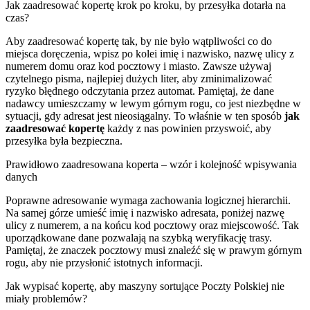
Jak zaadresować kopertę krok po kroku, by przesyłka dotarła na
czas?
Aby zaadresować kopertę tak, by nie było wątpliwości co do
miejsca doręczenia, wpisz po kolei imię i nazwisko, nazwę ulicy z
numerem domu oraz kod pocztowy i miasto. Zawsze używaj
czytelnego pisma, najlepiej dużych liter, aby zminimalizować
ryzyko błędnego odczytania przez automat. Pamiętaj, że dane
nadawcy umieszczamy w lewym górnym rogu, co jest niezbędne w
sytuacji, gdy adresat jest nieosiągalny. To właśnie w ten sposób
jak
zaadresować kopertę
każdy z nas powinien przyswoić, aby
przesyłka była bezpieczna.
Prawidłowo zaadresowana koperta – wzór i kolejność wpisywania
danych
Poprawne adresowanie wymaga zachowania logicznej hierarchii.
Na samej górze umieść imię i nazwisko adresata, poniżej nazwę
ulicy z numerem, a na końcu kod pocztowy oraz miejscowość. Tak
uporządkowane dane pozwalają na szybką weryfikację trasy.
Pamiętaj, że znaczek pocztowy musi znaleźć się w prawym górnym
rogu, aby nie przysłonić istotnych informacji.
Jak wypisać kopertę, aby maszyny sortujące Poczty Polskiej nie
miały problemów?