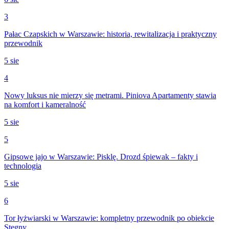
3
Pałac Czapskich w Warszawie: historia, rewitalizacja i praktyczny
przewodnik
5 sie
4
Nowy luksus nie mierzy się metrami. Piniova Apartamenty stawia
na komfort i kameralność
5 sie
5
Gipsowe jajo w Warszawie: Pisklę. Drozd śpiewak – fakty i
technologia
5 sie
6
Tor łyżwiarski w Warszawie: kompletny przewodnik po obiekcie
Stegny