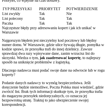
Priorytet, co wpłynie na czas dostawy.
TYP PRZESYŁKI
PRIORYTET
POTWIERDZENIE
List zwykły
Tak
Nie
List polecony
Tak
Tak
Paczka
Tak
Tak
Najczęstsze błędy przy adresowaniu kopert i jak ich unikać w
Warszawie
Najgorszym błędem jest nieczytelny kod pocztowy lub błędny
numer domu. W Warszawie, gdzie ulice bywają długie, pomyłka w
kodzie sprawi, że przesyłka trafi do innej dzielnicy. Zawsze
sprawdzaj dwa razy wpisywane dane, zanim wrzucisz list do
skrzynki. Wiedza o tym,
jak zaadresować kopertę
, to najlepszy
sposób na uniknięcie problemów z logistyką.
Dlaczego nadawca musi podać swoje dane na odwrocie lub w rogu
koperty?
Podanie danych nadawcy to wymóg bezpieczeństwa. Jeśli
doręczenie będzie niemożliwe, Poczta Polska musi wiedzieć, gdzie
zwrócić list. Brak tych informacji skutkuje tym, że przesyłka trafia
do magazynu przesyłek niedoręczalnych, co oznacza jej
bezpowrotną utratę. Traktuj to jako ubezpieczenie swojej
korespondencji.