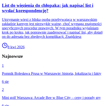
List do więzienia do chłopaka: jak napisać list i
wysłać korespondencję?
Utrzymanie więzi z bliską osobą przebywającą w warszawskim
zakładzie karnym jest niezwykle ważne, choć wymaga znajomości
specyficznych procedur prawnych. W tym poradniku wyjaśniam
krok po kroku, jak poprawnie zaadresować i napisać list, aby dotarł
on do adresata bez zbędnych komplikacji. Znajdziesz
8 kwi 2026
Najnowsze
1
Pomnik Bolesława Prusa w Warszawie: historia, lokalizacja i fakty
6 sie
2
Mini golf Warszawa: Arcade Bee w Blue City – ceny i porady gry
6 sie