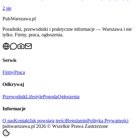
2 sie
PulsWarszawa.pl
Poradniki, przewodniki i praktyczne informacje — Warszawa i nie
tylko. Firmy, praca, ogłoszenia.
Serwis
Firmy
Praca
Odkrywaj
Przewodnik
Lifestyle
Pogoda
Ogłoszenia
Informacje
O nas
Kontakt
Jak powstają treści
Regulamin
Polityka Prywatności
pulswarszawa.pl
2026
©
Wszelkie Prawa Zastrzeżone