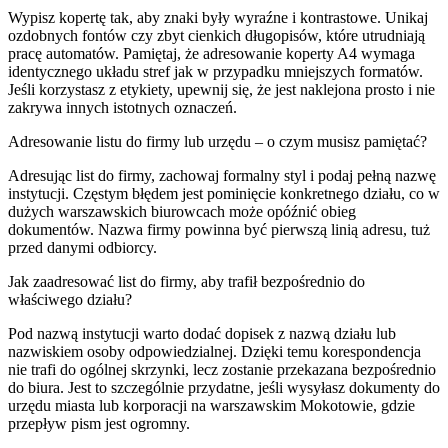
Wypisz kopertę tak, aby znaki były wyraźne i kontrastowe. Unikaj
ozdobnych fontów czy zbyt cienkich długopisów, które utrudniają
pracę automatów. Pamiętaj, że adresowanie koperty A4 wymaga
identycznego układu stref jak w przypadku mniejszych formatów.
Jeśli korzystasz z etykiety, upewnij się, że jest naklejona prosto i nie
zakrywa innych istotnych oznaczeń.
Adresowanie listu do firmy lub urzędu – o czym musisz pamiętać?
Adresując list do firmy, zachowaj formalny styl i podaj pełną nazwę
instytucji. Częstym błędem jest pominięcie konkretnego działu, co w
dużych warszawskich biurowcach może opóźnić obieg
dokumentów. Nazwa firmy powinna być pierwszą linią adresu, tuż
przed danymi odbiorcy.
Jak zaadresować list do firmy, aby trafił bezpośrednio do
właściwego działu?
Pod nazwą instytucji warto dodać dopisek z nazwą działu lub
nazwiskiem osoby odpowiedzialnej. Dzięki temu korespondencja
nie trafi do ogólnej skrzynki, lecz zostanie przekazana bezpośrednio
do biura. Jest to szczególnie przydatne, jeśli wysyłasz dokumenty do
urzędu miasta lub korporacji na warszawskim Mokotowie, gdzie
przepływ pism jest ogromny.