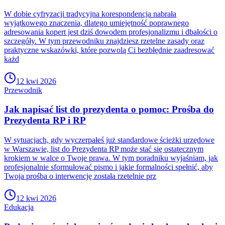
W dobie cyfryzacji tradycyjna korespondencja nabrała
wyjątkowego znaczenia, dlatego umiejętność poprawnego
adresowania kopert jest dziś dowodem profesjonalizmu i dbałości o
szczegóły. W tym przewodniku znajdziesz rzetelne zasady oraz
praktyczne wskazówki, które pozwolą Ci bezbłędnie zaadresować
każd
12 kwi 2026
Przewodnik
Jak napisać list do prezydenta o pomoc: Prośba do
Prezydenta RP i RP
W sytuacjach, gdy wyczerpałeś już standardowe ścieżki urzędowe
w Warszawie, list do Prezydenta RP może stać się ostatecznym
krokiem w walce o Twoje prawa. W tym poradniku wyjaśniam, jak
profesjonalnie sformułować pismo i jakie formalności spełnić, aby
Twoja prośba o interwencję została rzetelnie prz
12 kwi 2026
Edukacja