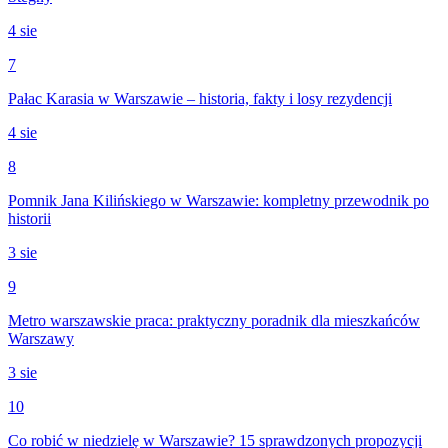
4 sie
7
Pałac Karasia w Warszawie – historia, fakty i losy rezydencji
4 sie
8
Pomnik Jana Kilińskiego w Warszawie: kompletny przewodnik po
historii
3 sie
9
Metro warszawskie praca: praktyczny poradnik dla mieszkańców
Warszawy
3 sie
10
Co robić w niedzielę w Warszawie? 15 sprawdzonych propozycji