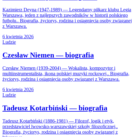
Kazimierz Deyna (1947-1989) — Legendarny piłkarz klubu Legia
Warszawa, jeden z najlepszych zawodników w historii polskiego
futbolu.. Biografia, życiorys, rodzina i osiągnięcia osoby związanej
z Warszawa.
6 kwietnia 2026
Ludzie
Czesław Niemen — biografia
Czesław Niemen (1939-2004) — Wokalista, kompozytor i
multiinstrumentalista, ikona polskiej muzyki rockowej.. Biografia,
życiorys, rodzina i osiągnięcia osoby związanej z Warszawa.
6 kwietnia 2026
Ludzie
Tadeusz Kotarbiński — biografia
Tadeusz Kotarbiński (1886-1981) — Filozof, logik i etyk,
przedstawiciel lwowsko-warszawskiej szkoły filozoficznej..
Biografia, życiorys, rodzina i osiągnięcia osoby związanej z