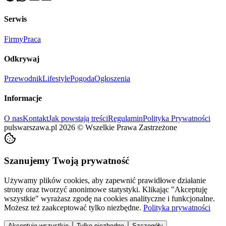
Serwis
Firmy
Praca
Odkrywaj
Przewodnik
Lifestyle
Pogoda
Ogłoszenia
Informacje
O nas
Kontakt
Jak powstają treści
Regulamin
Polityka Prywatności
pulswarszawa.pl
2026
©
Wszelkie Prawa Zastrzeżone
Szanujemy Twoją prywatność
Używamy plików cookies, aby zapewnić prawidłowe działanie
strony oraz tworzyć anonimowe statystyki. Klikając "Akceptuję
wszystkie" wyrażasz zgodę na cookies analityczne i funkcjonalne.
Możesz też zaakceptować tylko niezbędne.
Polityka prywatności
Akceptuję wszystkie
Tylko niezbędne
Szczegóły