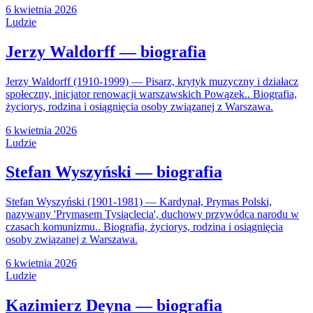
6 kwietnia 2026
Ludzie
Jerzy Waldorff — biografia
Jerzy Waldorff (1910-1999) — Pisarz, krytyk muzyczny i działacz
społeczny, inicjator renowacji warszawskich Powązek.. Biografia,
życiorys, rodzina i osiągnięcia osoby związanej z Warszawa.
6 kwietnia 2026
Ludzie
Stefan Wyszyński — biografia
Stefan Wyszyński (1901-1981) — Kardynał, Prymas Polski,
nazywany 'Prymasem Tysiąclecia', duchowy przywódca narodu w
czasach komunizmu.. Biografia, życiorys, rodzina i osiągnięcia
osoby związanej z Warszawa.
6 kwietnia 2026
Ludzie
Kazimierz Deyna — biografia