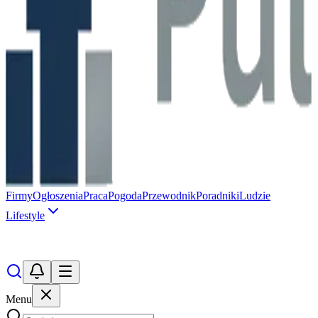
Firmy
Ogłoszenia
Praca
Pogoda
Przewodnik
Poradniki
Ludzie
Lifestyle
Menu