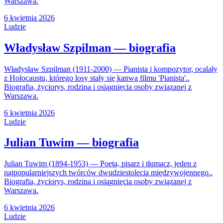
Warszawa.
6 kwietnia 2026
Ludzie
Władysław Szpilman — biografia
Władysław Szpilman (1911-2000) — Pianista i kompozytor, ocalały
z Holocaustu, którego losy stały się kanwą filmu 'Pianista'..
Biografia, życiorys, rodzina i osiągnięcia osoby związanej z
Warszawa.
6 kwietnia 2026
Ludzie
Julian Tuwim — biografia
Julian Tuwim (1894-1953) — Poeta, pisarz i tłumacz, jeden z
najpopularniejszych twórców dwudziestolecia międzywojennego..
Biografia, życiorys, rodzina i osiągnięcia osoby związanej z
Warszawa.
6 kwietnia 2026
Ludzie