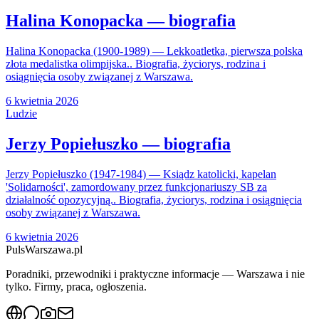
Halina Konopacka — biografia
Halina Konopacka (1900-1989) — Lekkoatletka, pierwsza polska
złota medalistka olimpijska.. Biografia, życiorys, rodzina i
osiągnięcia osoby związanej z Warszawa.
6 kwietnia 2026
Ludzie
Jerzy Popiełuszko — biografia
Jerzy Popiełuszko (1947-1984) — Ksiądz katolicki, kapelan
'Solidarności', zamordowany przez funkcjonariuszy SB za
działalność opozycyjną.. Biografia, życiorys, rodzina i osiągnięcia
osoby związanej z Warszawa.
6 kwietnia 2026
PulsWarszawa.pl
Poradniki, przewodniki i praktyczne informacje — Warszawa i nie
tylko. Firmy, praca, ogłoszenia.