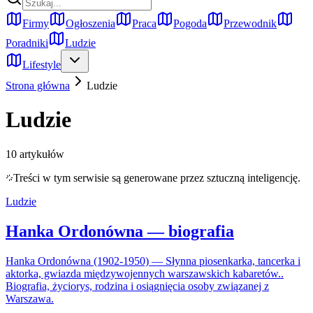
Firmy
Ogłoszenia
Praca
Pogoda
Przewodnik
Poradniki
Ludzie
Lifestyle
Strona główna
Ludzie
Ludzie
10
artykułów
Treści w tym serwisie są generowane przez sztuczną inteligencję.
Ludzie
Hanka Ordonówna — biografia
Hanka Ordonówna (1902-1950) — Słynna piosenkarka, tancerka i
aktorka, gwiazda międzywojennych warszawskich kabaretów..
Biografia, życiorys, rodzina i osiągnięcia osoby związanej z
Warszawa.