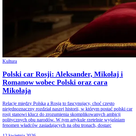
Kultura
Polski car Rosji: Aleksander, Mikołaj i
Romanow wobec Polski oraz cara
Mikołaja
Relacje między Polską a Rosją to fascynujący, choć często
niejednoznaczny rozdział naszej historii, w którym postać polski car
rosji stanowi klucz do zrozumienia skomplikowanych ambicji
politycznych obu narodów. W tym artykule rzetelnie wyjaśniam
fenomen władców zasiadających na obu tronach, dostarc
12 kwietnia 2026