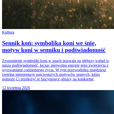
Kultura
Sennik koń: symbolika koni we śnie,
motyw koni w senniku i podświadomość
Zrozumienie symboliki koni w snach pozwala na głębszy wgląd w
naszą podświadomość, łącząc pierwotną energię tego zwierzęcia z
wyzwaniami codziennego życia. W tym przewodniku znajdziesz
rzetelną interpretację najczęstszych motywów sennych, która
pomoże Ci przełożyć te fascynujące obrazy na konkretne
12 kwietnia 2026