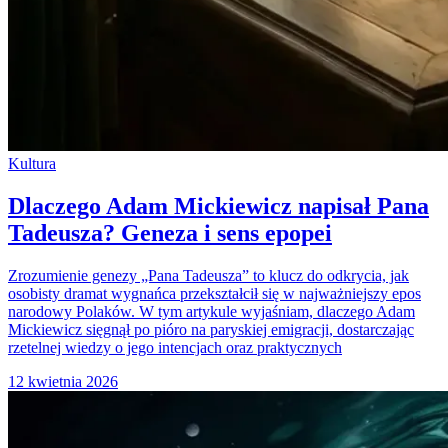
Kultura
Dlaczego Adam Mickiewicz napisał Pana
Tadeusza? Geneza i sens epopei
Zrozumienie genezy „Pana Tadeusza” to klucz do odkrycia, jak
osobisty dramat wygnańca przekształcił się w najważniejszy epos
narodowy Polaków. W tym artykule wyjaśniam, dlaczego Adam
Mickiewicz sięgnął po pióro na paryskiej emigracji, dostarczając
rzetelnej wiedzy o jego intencjach oraz praktycznych
12 kwietnia 2026