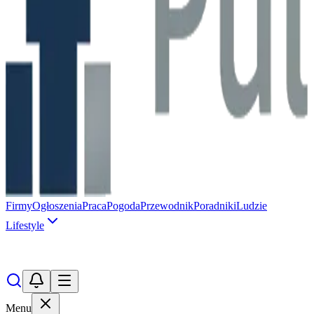
Firmy
Ogłoszenia
Praca
Pogoda
Przewodnik
Poradniki
Ludzie
Lifestyle
Menu