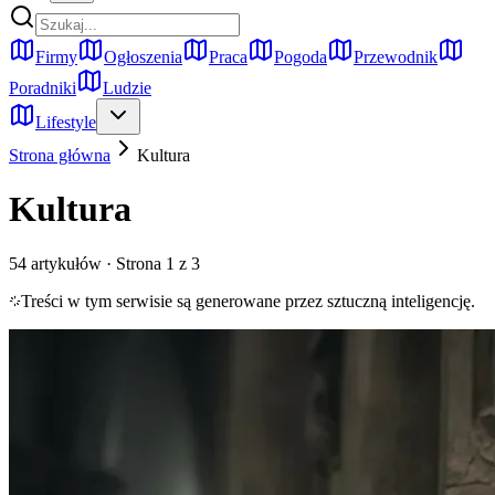
Firmy
Ogłoszenia
Praca
Pogoda
Przewodnik
Poradniki
Ludzie
Lifestyle
Strona główna
Kultura
Kultura
54
artykułów
· Strona 1 z 3
Treści w tym serwisie są generowane przez sztuczną inteligencję.