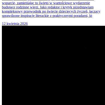
wsparcie, zamieniając to święto w wartościowe wydarzenie
budujące rodzinne więzi. Jako redaktor i krytyk przedstawiam
kompleksowy przewodnik po świecie dziecięcych życzeń, łączący
sprawdzone inspiracje literackie z praktycznymi poradami, kt
12 kwietnia 2026