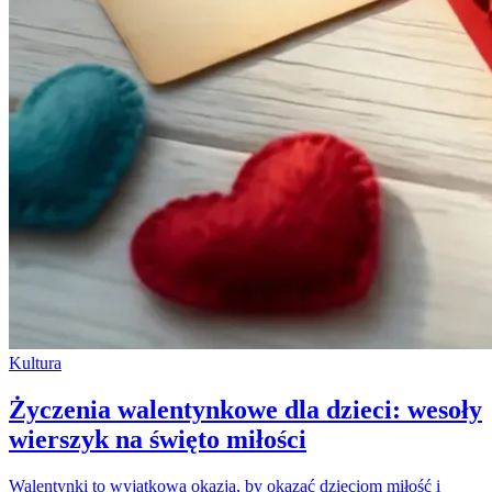
Kultura
Życzenia walentynkowe dla dzieci: wesoły
wierszyk na święto miłości
Walentynki to wyjątkowa okazja, by okazać dzieciom miłość i