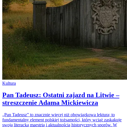
Kultura
Pan Tadeusz: Ostatni zajazd na Litwie –
streszczenie Adama Mickiewicza
„Pan Tadeusz” to znacznie więcej niż obowiązkowa lektura; to
fundamentalny element polskiej tożsamości, który wciąż zaskakuje
swoją literacką maestrią i aktualnością historycznych sporów. W