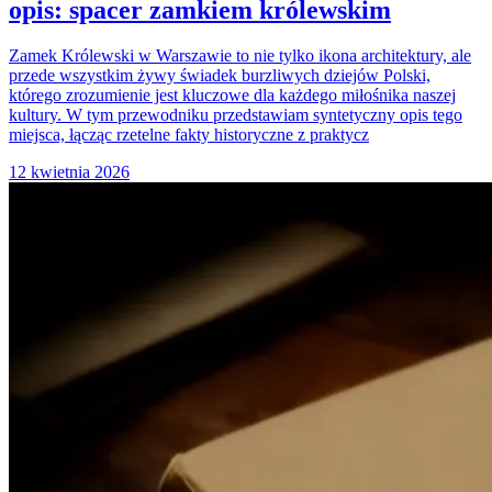
opis: spacer zamkiem królewskim
Zamek Królewski w Warszawie to nie tylko ikona architektury, ale
przede wszystkim żywy świadek burzliwych dziejów Polski,
którego zrozumienie jest kluczowe dla każdego miłośnika naszej
kultury. W tym przewodniku przedstawiam syntetyczny opis tego
miejsca, łącząc rzetelne fakty historyczne z praktycz
12 kwietnia 2026