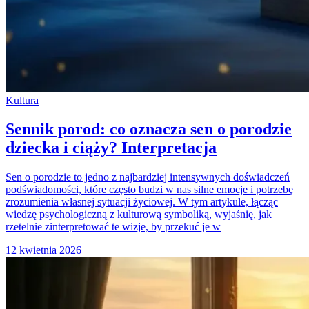
Kultura
Sennik porod: co oznacza sen o porodzie
dziecka i ciąży? Interpretacja
Sen o porodzie to jedno z najbardziej intensywnych doświadczeń
podświadomości, które często budzi w nas silne emocje i potrzebę
zrozumienia własnej sytuacji życiowej. W tym artykule, łącząc
wiedzę psychologiczną z kulturową symboliką, wyjaśnię, jak
rzetelnie zinterpretować te wizje, by przekuć je w
12 kwietnia 2026