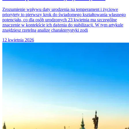
Zrozumienie wpływu daty urodzenia na temperament i życiowe
priorytety to pierwszy krok do świadomego kształtowania własnego
potencjału, co dla osób urodzonych 23 kwietnia ma szczególne
znaczenie w kontekście ich dążenia do stabilizacji. W tym artykule
znajdziesz rzetelną analizę charakterystyki zodi
12 kwietnia 2026