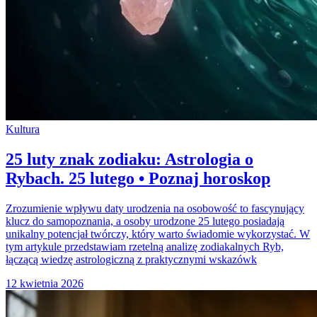
Kultura
25 luty znak zodiaku: Astrologia o
Rybach. 25 lutego • Poznaj horoskop
Zrozumienie wpływu daty urodzenia na osobowość to fascynujący
klucz do samopoznania, a osoby urodzone 25 lutego posiadają
unikalny potencjał twórczy, który warto świadomie wykorzystać. W
tym artykule przedstawiam rzetelną analizę zodiakalnych Ryb,
łączącą wiedzę astrologiczną z praktycznymi wskazówk
12 kwietnia 2026