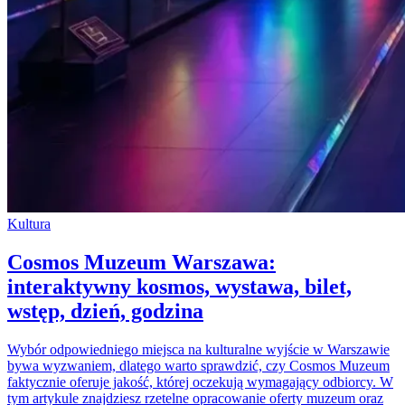
Kultura
Cosmos Muzeum Warszawa:
interaktywny kosmos, wystawa, bilet,
wstęp, dzień, godzina
Wybór odpowiedniego miejsca na kulturalne wyjście w Warszawie
bywa wyzwaniem, dlatego warto sprawdzić, czy Cosmos Muzeum
faktycznie oferuje jakość, której oczekują wymagający odbiorcy. W
tym artykule znajdziesz rzetelne opracowanie oferty muzeum oraz