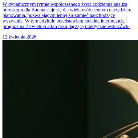
W dynamicznym rytmie współczesnego życia codzienna analiza
horoskopu dla Barana staje się dla wielu osób cennym narzędziem
planowania, pozwalającym lepiej zrozumieć nadchodzące
wyzwania. W tym artykule przedstawiam rzetelną interpretację
prognoz na 2 kwietnia 2026 roku, łączącą praktyczne wskazówki
12 kwietnia 2026