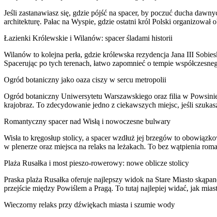
Jeśli zastanawiasz się, gdzie pójść na spacer, by poczuć ducha dawn
architekturę. Pałac na Wyspie, gdzie ostatni król Polski organizował
Łazienki Królewskie i Wilanów: spacer śladami historii
Wilanów to kolejna perła, gdzie królewska rezydencja Jana III Sobie
Spacerując po tych terenach, łatwo zapomnieć o tempie współczesnego
Ogród botaniczny jako oaza ciszy w sercu metropolii
Ogród botaniczny Uniwersytetu Warszawskiego oraz filia w Powsinie 
krajobraz. To zdecydowanie jedno z ciekawszych miejsc, jeśli szuka
Romantyczny spacer nad Wisłą i nowoczesne bulwary
Wisła to kręgosłup stolicy, a spacer wzdłuż jej brzegów to obowiązk
w plenerze oraz miejsca na relaks na leżakach. To bez wątpienia rom
Plaża Rusałka i most pieszo-rowerowy: nowe oblicze stolicy
Praska plaża Rusałka oferuje najlepszy widok na Stare Miasto skąp
przejście między Powiślem a Pragą. To tutaj najlepiej widać, jak mia
Wieczorny relaks przy dźwiękach miasta i szumie wody