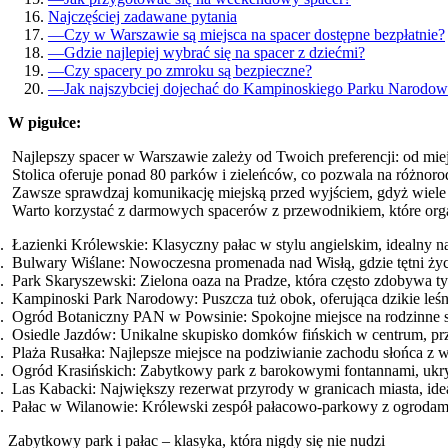
Najczęściej zadawane pytania
—
Czy w Warszawie są miejsca na spacer dostępne bezpłatnie?
—
Gdzie najlepiej wybrać się na spacer z dziećmi?
—
Czy spacery po zmroku są bezpieczne?
—
Jak najszybciej dojechać do Kampinoskiego Parku Narodo
W pigułce:
Najlepszy spacer w Warszawie zależy od Twoich preferencji: od miej
Stolica oferuje ponad 80 parków i zieleńców, co pozwala na różnorod
Zawsze sprawdzaj komunikację miejską przed wyjściem, gdyż wiele
Warto korzystać z darmowych spacerów z przewodnikiem, które or
Łazienki Królewskie: Klasyczny pałac w stylu angielskim, idealny na
Bulwary Wiślane: Nowoczesna promenada nad Wisłą, gdzie tętni życ
Park Skaryszewski: Zielona oaza na Pradze, która często zdobywa ty
Kampinoski Park Narodowy: Puszcza tuż obok, oferująca dzikie leśne
Ogród Botaniczny PAN w Powsinie: Spokojne miejsce na rodzinne spa
Osiedle Jazdów: Unikalne skupisko domków fińskich w centrum, prze
Plaża Rusałka: Najlepsze miejsce na podziwianie zachodu słońca z w
Ogród Krasińskich: Zabytkowy park z barokowymi fontannami, ukr
Las Kabacki: Największy rezerwat przyrody w granicach miasta, id
Pałac w Wilanowie: Królewski zespół pałacowo-parkowy z ogrodam
Zabytkowy park i pałac – klasyka, która nigdy się nie nudzi