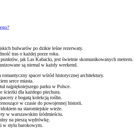
wego?
skich bulwarów po dzikie leśne rezerwaty.
ność tras o każdej porze roku.
 punktów, jak Las Kabacki, jest świetnie skomunikowanych metrem.
ganizowane są niemal w każdy weekend.
 romantyczny spacer wśród historycznej architektury.
iem serce miasta.
tuł najpiękniejszego parku w Polsce.
 ścieżki dla każdego piechura.
cery z bogatą kolekcją roślin.
noszące w czasie do powojennej historii.
idokiem na staromiejskie wieże.
yty w warszawskim śródmieściu.
ealny na pieszą wędrówkę.
i w stylu barokowym.