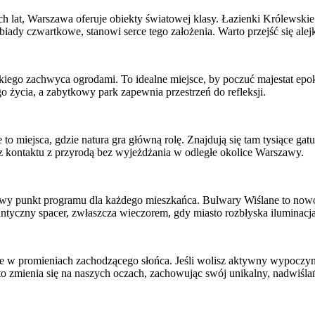
ych lat, Warszawa oferuje obiekty światowej klasy. Łazienki Królewski
 obiady czwartkowe, stanowi serce tego założenia. Warto przejść się ale
skiego zachwyca ogrodami. To idealne miejsce, by poczuć majestat epok
 życia, a zabytkowy park zapewnia przestrzeń do refleksji.
to miejsca, gdzie natura gra główną rolę. Znajdują się tam tysiące g
sz kontaktu z przyrodą bez wyjeżdżania w odległe okolice Warszawy.
owy punkt programu dla każdego mieszkańca. Bulwary Wiślane to nowocze
antyczny spacer, zwłaszcza wieczorem, gdy miasto rozbłyska iluminacj
ane w promieniach zachodzącego słońca. Jeśli wolisz aktywny wypoczy
sto zmienia się na naszych oczach, zachowując swój unikalny, nadwiślań