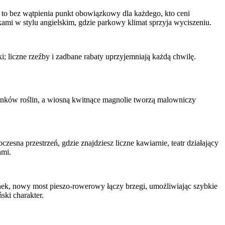
e to bez wątpienia punkt obowiązkowy dla każdego, kto ceni
jkami w stylu angielskim, gdzie parkowy klimat sprzyja wyciszeniu.
i; liczne rzeźby i zadbane rabaty uprzyjemniają każdą chwilę.
atunków roślin, a wiosną kwitnące magnolie tworzą malowniczy
sna przestrzeń, gdzie znajdziesz liczne kawiarnie, teatr działający
ami.
nek, nowy most pieszo-rowerowy łączy brzegi, umożliwiając szybkie
ski charakter.