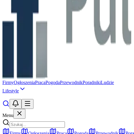
Firmy
Ogłoszenia
Praca
Pogoda
Przewodnik
Poradniki
Ludzie
Lifestyle
Menu
Firmy
Ogłoszenia
Praca
Pogoda
Przewodnik
Pora