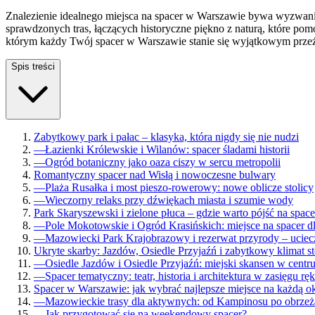
Znalezienie idealnego miejsca na spacer w Warszawie bywa wyzwani
sprawdzonych tras, łączących historyczne piękno z naturą, które p
którym każdy Twój spacer w Warszawie stanie się wyjątkowym prze
Spis treści
Zabytkowy park i pałac – klasyka, która nigdy się nie nudzi
—
Łazienki Królewskie i Wilanów: spacer śladami historii
—
Ogród botaniczny jako oaza ciszy w sercu metropolii
Romantyczny spacer nad Wisłą i nowoczesne bulwary
—
Plaża Rusałka i most pieszo-rowerowy: nowe oblicze stolicy
—
Wieczorny relaks przy dźwiękach miasta i szumie wody
Park Skaryszewski i zielone płuca – gdzie warto pójść na space
—
Pole Mokotowskie i Ogród Krasińskich: miejsce na spacer d
—
Mazowiecki Park Krajobrazowy i rezerwat przyrody – uciec
Ukryte skarby: Jazdów, Osiedle Przyjaźń i zabytkowy klimat st
—
Osiedle Jazdów i Osiedle Przyjaźń: miejski skansen w centr
—
Spacer tematyczny: teatr, historia i architektura w zasięgu ręk
Spacer w Warszawie: jak wybrać najlepsze miejsce na każdą o
—
Mazowieckie trasy dla aktywnych: od Kampinosu po obrzeż
—
Jak przygotować się na weekendowy spacer?