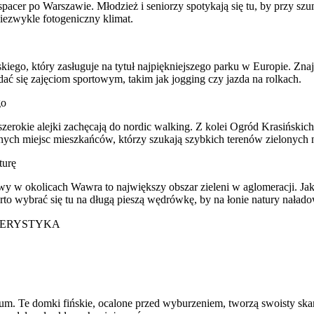
pacer po Warszawie. Młodzież i seniorzy spotykają się tu, by przy s
niezwykle fotogeniczny klimat.
go, który zasługuje na tytuł najpiękniejszego parku w Europie. Znajdzi
ać się zajęciom sportowym, takim jak jogging czy jazda na rolkach.
go
rokie alejki zachęcają do nordic walking. Z kolei Ogród Krasińskich 
nych miejsc mieszkańców, którzy szukają szybkich terenów zielonych n
turę
y w okolicach Wawra to największy obszar zieleni w aglomeracji. Jako
arto wybrać się tu na długą pieszą wędrówkę, by na łonie natury naład
ERYSTYKA
um. Te domki fińskie, ocalone przed wyburzeniem, tworzą swoisty skan