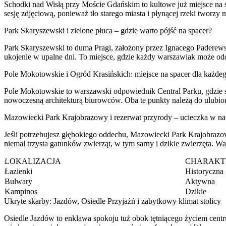
Schodki nad Wisłą przy Moście Gdańskim to kultowe już miejsce na s
sesję zdjęciową, ponieważ tło starego miasta i płynącej rzeki tworzy 
Park Skaryszewski i zielone płuca – gdzie warto pójść na spacer?
Park Skaryszewski to duma Pragi, założony przez Ignacego Paderewskie
ukojenie w upalne dni. To miejsce, gdzie każdy warszawiak może odd
Pole Mokotowskie i Ogród Krasińskich: miejsce na spacer dla każde
Pole Mokotowskie to warszawski odpowiednik Central Parku, gdzie sze
nowoczesną architekturą biurowców. Oba te punkty należą do ulubio
Mazowiecki Park Krajobrazowy i rezerwat przyrody – ucieczka w na
Jeśli potrzebujesz głębokiego oddechu, Mazowiecki Park Krajobrazow
niemal trzysta gatunków zwierząt, w tym sarny i dzikie zwierzęta. W
LOKALIZACJA
CHARAKT
Łazienki
Historyczna
Bulwary
Aktywna
Kampinos
Dzikie
Ukryte skarby: Jazdów, Osiedle Przyjaźń i zabytkowy klimat stolicy
Osiedle Jazdów to enklawa spokoju tuż obok tętniącego życiem centr