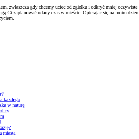
em, zwłaszcza gdy chcemy uciec od zgiełku i odkryć mniej oczywiste 
omogą Ci zaplanować udany czas w mieście. Opierając się na moim dzie
życiem.
r?
la każdego
zka w naturę
olicy
um
i
kazję?
a miasta