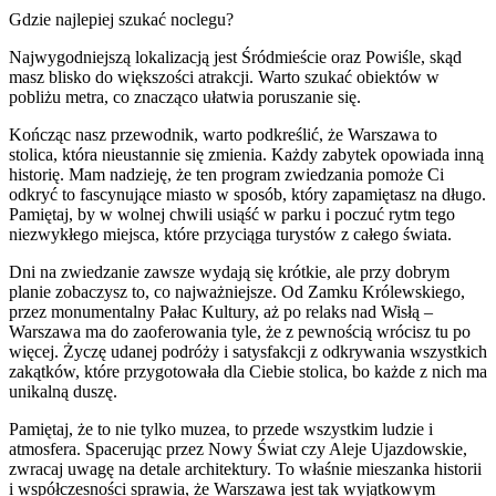
Gdzie najlepiej szukać noclegu?
Najwygodniejszą lokalizacją jest Śródmieście oraz Powiśle, skąd
masz blisko do większości atrakcji. Warto szukać obiektów w
pobliżu metra, co znacząco ułatwia poruszanie się.
Kończąc nasz przewodnik, warto podkreślić, że Warszawa to
stolica, która nieustannie się zmienia. Każdy zabytek opowiada inną
historię. Mam nadzieję, że ten program zwiedzania pomoże Ci
odkryć to fascynujące miasto w sposób, który zapamiętasz na długo.
Pamiętaj, by w wolnej chwili usiąść w parku i poczuć rytm tego
niezwykłego miejsca, które przyciąga turystów z całego świata.
Dni na zwiedzanie zawsze wydają się krótkie, ale przy dobrym
planie zobaczysz to, co najważniejsze. Od Zamku Królewskiego,
przez monumentalny Pałac Kultury, aż po relaks nad Wisłą –
Warszawa ma do zaoferowania tyle, że z pewnością wrócisz tu po
więcej. Życzę udanej podróży i satysfakcji z odkrywania wszystkich
zakątków, które przygotowała dla Ciebie stolica, bo każde z nich ma
unikalną duszę.
Pamiętaj, że to nie tylko muzea, to przede wszystkim ludzie i
atmosfera. Spacerując przez Nowy Świat czy Aleje Ujazdowskie,
zwracaj uwagę na detale architektury. To właśnie mieszanka historii
i współczesności sprawia, że Warszawa jest tak wyjątkowym