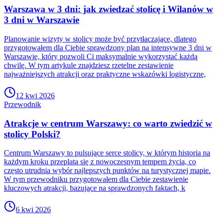
Warszawa w 3 dni: jak zwiedzać stolicę i Wilanów w
3 dni w Warszawie
Planowanie wizyty w stolicy może być przytłaczające, dlatego
przygotowałem dla Ciebie sprawdzony plan na intensywne 3 dni w
Warszawie, który pozwoli Ci maksymalnie wykorzystać każdą
chwilę. W tym artykule znajdziesz rzetelne zestawienie
najważniejszych atrakcji oraz praktyczne wskazówki logistyczne,
12 kwi 2026
Przewodnik
Atrakcje w centrum Warszawy: co warto zwiedzić w
stolicy Polski?
Centrum Warszawy to pulsujące serce stolicy, w którym historia na
każdym kroku przeplata się z nowoczesnym tempem życia, co
często utrudnia wybór najlepszych punktów na turystycznej mapie.
W tym przewodniku przygotowałem dla Ciebie zestawienie
kluczowych atrakcji, bazujące na sprawdzonych faktach, k
6 kwi 2026