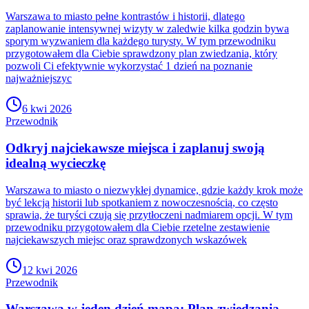
Warszawa to miasto pełne kontrastów i historii, dlatego
zaplanowanie intensywnej wizyty w zaledwie kilka godzin bywa
sporym wyzwaniem dla każdego turysty. W tym przewodniku
przygotowałem dla Ciebie sprawdzony plan zwiedzania, który
pozwoli Ci efektywnie wykorzystać 1 dzień na poznanie
najważniejszyc
6 kwi 2026
Przewodnik
Odkryj najciekawsze miejsca i zaplanuj swoją
idealną wycieczkę
Warszawa to miasto o niezwykłej dynamice, gdzie każdy krok może
być lekcją historii lub spotkaniem z nowoczesnością, co często
sprawia, że turyści czują się przytłoczeni nadmiarem opcji. W tym
przewodniku przygotowałem dla Ciebie rzetelne zestawienie
najciekawszych miejsc oraz sprawdzonych wskazówek
12 kwi 2026
Przewodnik
Warszawa w jeden dzień mapa: Plan zwiedzania