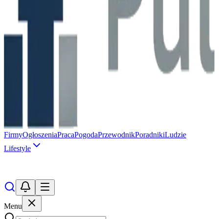
Firmy
Ogłoszenia
Praca
Pogoda
Przewodnik
Poradniki
Ludzie
Lifestyle
Menu