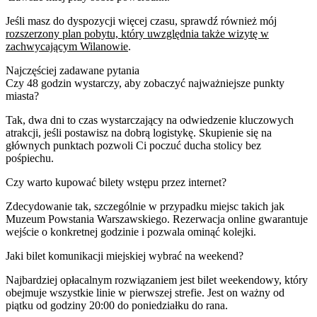
Jeśli masz do dyspozycji więcej czasu, sprawdź również mój
rozszerzony plan pobytu, który uwzględnia także wizytę w
zachwycającym Wilanowie
.
Najczęściej zadawane pytania
Czy 48 godzin wystarczy, aby zobaczyć najważniejsze punkty
miasta?
Tak, dwa dni to czas wystarczający na odwiedzenie kluczowych
atrakcji, jeśli postawisz na dobrą logistykę. Skupienie się na
głównych punktach pozwoli Ci poczuć ducha stolicy bez
pośpiechu.
Czy warto kupować bilety wstępu przez internet?
Zdecydowanie tak, szczególnie w przypadku miejsc takich jak
Muzeum Powstania Warszawskiego. Rezerwacja online gwarantuje
wejście o konkretnej godzinie i pozwala ominąć kolejki.
Jaki bilet komunikacji miejskiej wybrać na weekend?
Najbardziej opłacalnym rozwiązaniem jest bilet weekendowy, który
obejmuje wszystkie linie w pierwszej strefie. Jest on ważny od
piątku od godziny 20:00 do poniedziałku do rana.