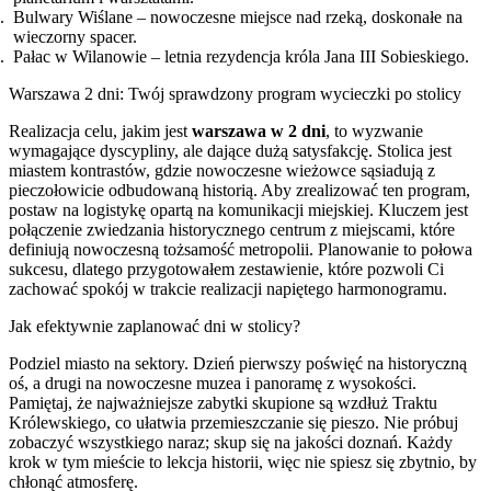
Bulwary Wiślane – nowoczesne miejsce nad rzeką, doskonałe na
wieczorny spacer.
Pałac w Wilanowie – letnia rezydencja króla Jana III Sobieskiego.
Warszawa 2 dni: Twój sprawdzony program wycieczki po stolicy
Realizacja celu, jakim jest
warszawa w 2 dni
, to wyzwanie
wymagające dyscypliny, ale dające dużą satysfakcję. Stolica jest
miastem kontrastów, gdzie nowoczesne wieżowce sąsiadują z
pieczołowicie odbudowaną historią. Aby zrealizować ten program,
postaw na logistykę opartą na komunikacji miejskiej. Kluczem jest
połączenie zwiedzania historycznego centrum z miejscami, które
definiują nowoczesną tożsamość metropolii. Planowanie to połowa
sukcesu, dlatego przygotowałem zestawienie, które pozwoli Ci
zachować spokój w trakcie realizacji napiętego harmonogramu.
Jak efektywnie zaplanować dni w stolicy?
Podziel miasto na sektory. Dzień pierwszy poświęć na historyczną
oś, a drugi na nowoczesne muzea i panoramę z wysokości.
Pamiętaj, że najważniejsze zabytki skupione są wzdłuż Traktu
Królewskiego, co ułatwia przemieszczanie się pieszo. Nie próbuj
zobaczyć wszystkiego naraz; skup się na jakości doznań. Każdy
krok w tym mieście to lekcja historii, więc nie spiesz się zbytnio, by
chłonąć atmosferę.