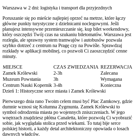
Warszawa w 2 dni: logistyka i transport dla przyjezdnych
Poruszanie się po mieście najlepiej oprzeć na metrze, które łączy
główne punkty turystyczne z dzielnicami noclegowymi. Jeśli
planujesz intensywne przemieszczanie się, kup bilet weekendowy,
który oszczędzi Twój czas na szukaniu biletomatów. Warszawa jest
rozległa, ale sprawny system tramwajów i autobusów pozwala
szybko dotrzeć z centrum na Pragę czy na Powiśle. Sprawdzaj
rozkłady w aplikacji mobilnej, co pozwoli Ci zaoszczędzić cenne
minuty.
MIEJSCE
CZAS ZWIEDZANIA
REZERWACJA
Zamek Królewski
2-3h
Zalecana
Muzeum Powstania
3h
Wymagana
Centrum Nauki Kopernik
3-4h
Konieczna
Dzień 1: Historyczne serce miasta i Zamek Królewski
Pierwszego dnia rano Twoim celem musi być Plac Zamkowy, gdzie
dumnie wznosi się Kolumna Zygmunta. Zamek Królewski to
symbol odrodzenia miasta po wojennych zniszczeniach. W jego
wnętrzach znajdziesz płótna Canaletta, które pozwolą Ci wyobrazić
sobie, jak wyglądała stolica przed wiekami. To tutaj bije serce
polskiej historii, a każdy detal architektoniczny opowiada o losach
dawnych władców.