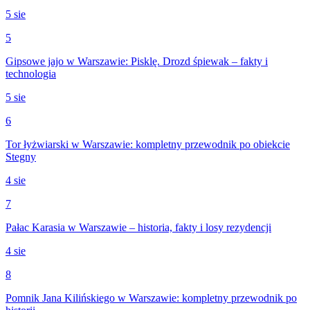
5 sie
5
Gipsowe jajo w Warszawie: Pisklę. Drozd śpiewak – fakty i
technologia
5 sie
6
Tor łyżwiarski w Warszawie: kompletny przewodnik po obiekcie
Stegny
4 sie
7
Pałac Karasia w Warszawie – historia, fakty i losy rezydencji
4 sie
8
Pomnik Jana Kilińskiego w Warszawie: kompletny przewodnik po