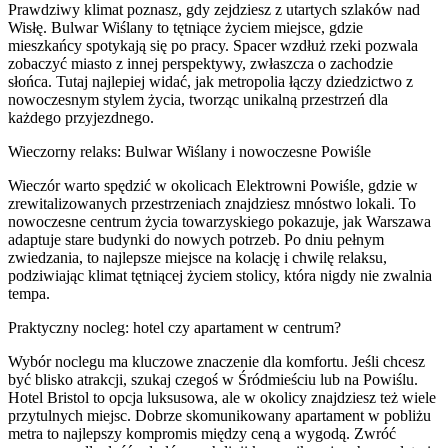
Prawdziwy klimat poznasz, gdy zejdziesz z utartych szlaków nad
Wisłę. Bulwar Wiślany to tętniące życiem miejsce, gdzie
mieszkańcy spotykają się po pracy. Spacer wzdłuż rzeki pozwala
zobaczyć miasto z innej perspektywy, zwłaszcza o zachodzie
słońca. Tutaj najlepiej widać, jak metropolia łączy dziedzictwo z
nowoczesnym stylem życia, tworząc unikalną przestrzeń dla
każdego przyjezdnego.
Wieczorny relaks: Bulwar Wiślany i nowoczesne Powiśle
Wieczór warto spędzić w okolicach Elektrowni Powiśle, gdzie w
zrewitalizowanych przestrzeniach znajdziesz mnóstwo lokali. To
nowoczesne centrum życia towarzyskiego pokazuje, jak Warszawa
adaptuje stare budynki do nowych potrzeb. Po dniu pełnym
zwiedzania, to najlepsze miejsce na kolację i chwilę relaksu,
podziwiając klimat tętniącej życiem stolicy, która nigdy nie zwalnia
tempa.
Praktyczny nocleg: hotel czy apartament w centrum?
Wybór noclegu ma kluczowe znaczenie dla komfortu. Jeśli chcesz
być blisko atrakcji, szukaj czegoś w Śródmieściu lub na Powiślu.
Hotel Bristol to opcja luksusowa, ale w okolicy znajdziesz też wiele
przytulnych miejsc. Dobrze skomunikowany apartament w pobliżu
metra to najlepszy kompromis między ceną a wygodą. Zwróć