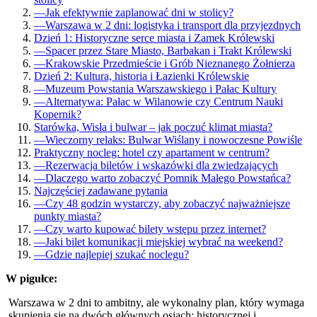
—
Jak efektywnie zaplanować dni w stolicy?
—
Warszawa w 2 dni: logistyka i transport dla przyjezdnych
Dzień 1: Historyczne serce miasta i Zamek Królewski
—
Spacer przez Stare Miasto, Barbakan i Trakt Królewski
—
Krakowskie Przedmieście i Grób Nieznanego Żołnierza
Dzień 2: Kultura, historia i Łazienki Królewskie
—
Muzeum Powstania Warszawskiego i Pałac Kultury
—
Alternatywa: Pałac w Wilanowie czy Centrum Nauki
Kopernik?
Starówka, Wisła i bulwar – jak poczuć klimat miasta?
—
Wieczorny relaks: Bulwar Wiślany i nowoczesne Powiśle
Praktyczny nocleg: hotel czy apartament w centrum?
—
Rezerwacja biletów i wskazówki dla zwiedzających
—
Dlaczego warto zobaczyć Pomnik Małego Powstańca?
Najczęściej zadawane pytania
—
Czy 48 godzin wystarczy, aby zobaczyć najważniejsze
punkty miasta?
—
Czy warto kupować bilety wstępu przez internet?
—
Jaki bilet komunikacji miejskiej wybrać na weekend?
—
Gdzie najlepiej szukać noclegu?
W pigułce:
Warszawa w 2 dni to ambitny, ale wykonalny plan, który wymaga
skupienia się na dwóch głównych osiach: historycznej i