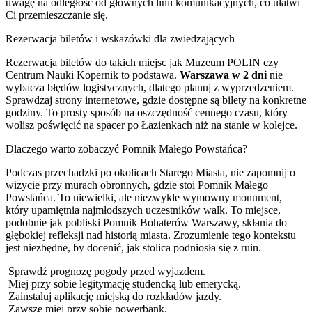
uwagę na odległość od głównych linii komunikacyjnych, co ułatwi
Ci przemieszczanie się.
Rezerwacja biletów i wskazówki dla zwiedzających
Rezerwacja biletów do takich miejsc jak Muzeum POLIN czy
Centrum Nauki Kopernik to podstawa.
Warszawa w 2 dni
nie
wybacza błędów logistycznych, dlatego planuj z wyprzedzeniem.
Sprawdzaj strony internetowe, gdzie dostępne są bilety na konkretne
godziny. To prosty sposób na oszczędność cennego czasu, który
wolisz poświęcić na spacer po Łazienkach niż na stanie w kolejce.
Dlaczego warto zobaczyć Pomnik Małego Powstańca?
Podczas przechadzki po okolicach Starego Miasta, nie zapomnij o
wizycie przy murach obronnych, gdzie stoi Pomnik Małego
Powstańca. To niewielki, ale niezwykle wymowny monument,
który upamiętnia najmłodszych uczestników walk. To miejsce,
podobnie jak pobliski Pomnik Bohaterów Warszawy, skłania do
głębokiej refleksji nad historią miasta. Zrozumienie tego kontekstu
jest niezbędne, by docenić, jak stolica podniosła się z ruin.
Sprawdź prognozę pogody przed wyjazdem.
Miej przy sobie legitymację studencką lub emerycką.
Zainstaluj aplikację miejską do rozkładów jazdy.
Zawsze miej przy sobie powerbank.