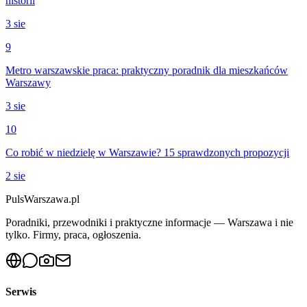
historii
3 sie
9
Metro warszawskie praca: praktyczny poradnik dla mieszkańców
Warszawy
3 sie
10
Co robić w niedzielę w Warszawie? 15 sprawdzonych propozycji
2 sie
PulsWarszawa.pl
Poradniki, przewodniki i praktyczne informacje — Warszawa i nie
tylko. Firmy, praca, ogłoszenia.
Serwis