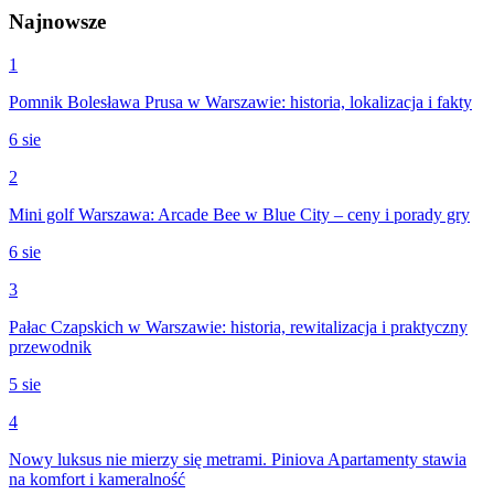
Najnowsze
1
Pomnik Bolesława Prusa w Warszawie: historia, lokalizacja i fakty
6 sie
2
Mini golf Warszawa: Arcade Bee w Blue City – ceny i porady gry
6 sie
3
Pałac Czapskich w Warszawie: historia, rewitalizacja i praktyczny
przewodnik
5 sie
4
Nowy luksus nie mierzy się metrami. Piniova Apartamenty stawia
na komfort i kameralność