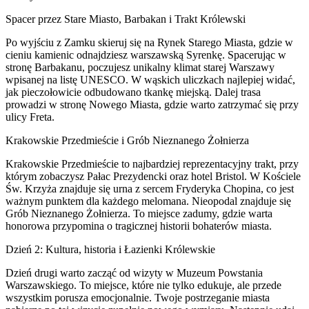
Spacer przez Stare Miasto, Barbakan i Trakt Królewski
Po wyjściu z Zamku skieruj się na Rynek Starego Miasta, gdzie w
cieniu kamienic odnajdziesz warszawską Syrenkę. Spacerując w
stronę Barbakanu, poczujesz unikalny klimat starej Warszawy
wpisanej na listę UNESCO. W wąskich uliczkach najlepiej widać,
jak pieczołowicie odbudowano tkankę miejską. Dalej trasa
prowadzi w stronę Nowego Miasta, gdzie warto zatrzymać się przy
ulicy Freta.
Krakowskie Przedmieście i Grób Nieznanego Żołnierza
Krakowskie Przedmieście to najbardziej reprezentacyjny trakt, przy
którym zobaczysz Pałac Prezydencki oraz hotel Bristol. W Kościele
Św. Krzyża znajduje się urna z sercem Fryderyka Chopina, co jest
ważnym punktem dla każdego melomana. Nieopodal znajduje się
Grób Nieznanego Żołnierza. To miejsce zadumy, gdzie warta
honorowa przypomina o tragicznej historii bohaterów miasta.
Dzień 2: Kultura, historia i Łazienki Królewskie
Dzień drugi warto zacząć od wizyty w Muzeum Powstania
Warszawskiego. To miejsce, które nie tylko edukuje, ale przede
wszystkim porusza emocjonalnie. Twoje postrzeganie miasta