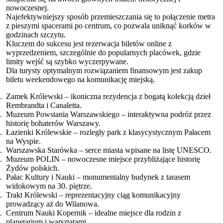
nowoczesnej.
Najefektywniejszy sposób przemieszczania się to połączenie metra
z pieszymi spacerami po centrum, co pozwala uniknąć korków w
godzinach szczytu.
Kluczem do sukcesu jest rezerwacja biletów online z
wyprzedzeniem, szczególnie do popularnych placówek, gdzie
limity wejść są szybko wyczerpywane.
Dla turysty optymalnym rozwiązaniem finansowym jest zakup
biletu weekendowego na komunikację miejską.
Zamek Królewski – ikoniczna rezydencja z bogatą kolekcją dzieł
Rembrandta i Canaletta.
Muzeum Powstania Warszawskiego – interaktywna podróż przez
historię bohaterów Warszawy.
Łazienki Królewskie – rozległy park z klasycystycznym Pałacem
na Wyspie.
Warszawska Starówka – serce miasta wpisane na listę UNESCO.
Muzeum POLIN – nowoczesne miejsce przybliżające historię
Żydów polskich.
Pałac Kultury i Nauki – monumentalny budynek z tarasem
widokowym na 30. piętrze.
Trakt Królewski – reprezentacyjny ciąg komunikacyjny
prowadzący aż do Wilanowa.
Centrum Nauki Kopernik – idealne miejsce dla rodzin z
planetarium i warsztatami.