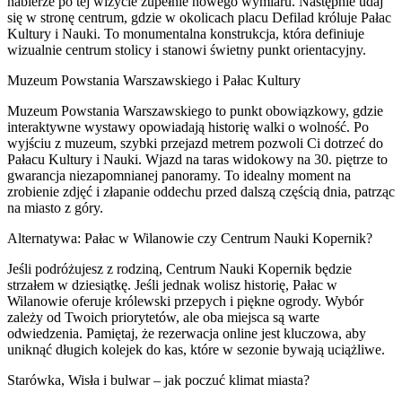
nabierze po tej wizycie zupełnie nowego wymiaru. Następnie udaj
się w stronę centrum, gdzie w okolicach placu Defilad króluje Pałac
Kultury i Nauki. To monumentalna konstrukcja, która definiuje
wizualnie centrum stolicy i stanowi świetny punkt orientacyjny.
Muzeum Powstania Warszawskiego i Pałac Kultury
Muzeum Powstania Warszawskiego to punkt obowiązkowy, gdzie
interaktywne wystawy opowiadają historię walki o wolność. Po
wyjściu z muzeum, szybki przejazd metrem pozwoli Ci dotrzeć do
Pałacu Kultury i Nauki. Wjazd na taras widokowy na 30. piętrze to
gwarancja niezapomnianej panoramy. To idealny moment na
zrobienie zdjęć i złapanie oddechu przed dalszą częścią dnia, patrząc
na miasto z góry.
Alternatywa: Pałac w Wilanowie czy Centrum Nauki Kopernik?
Jeśli podróżujesz z rodziną, Centrum Nauki Kopernik będzie
strzałem w dziesiątkę. Jeśli jednak wolisz historię, Pałac w
Wilanowie oferuje królewski przepych i piękne ogrody. Wybór
zależy od Twoich priorytetów, ale oba miejsca są warte
odwiedzenia. Pamiętaj, że rezerwacja online jest kluczowa, aby
uniknąć długich kolejek do kas, które w sezonie bywają uciążliwe.
Starówka, Wisła i bulwar – jak poczuć klimat miasta?