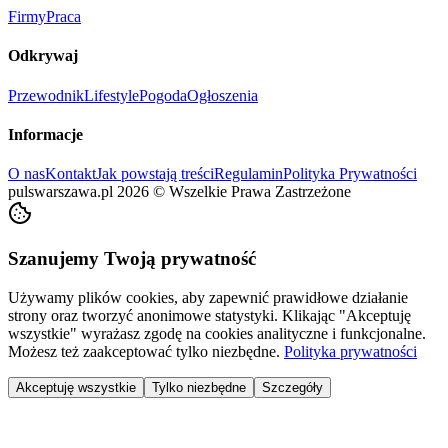
Firmy
Praca
Odkrywaj
Przewodnik
Lifestyle
Pogoda
Ogłoszenia
Informacje
O nas
Kontakt
Jak powstają treści
Regulamin
Polityka Prywatności
pulswarszawa.pl
2026
©
Wszelkie Prawa Zastrzeżone
Szanujemy Twoją prywatność
Używamy plików cookies, aby zapewnić prawidłowe działanie
strony oraz tworzyć anonimowe statystyki. Klikając "Akceptuję
wszystkie" wyrażasz zgodę na cookies analityczne i funkcjonalne.
Możesz też zaakceptować tylko niezbędne.
Polityka prywatności
Akceptuję wszystkie
Tylko niezbędne
Szczegóły