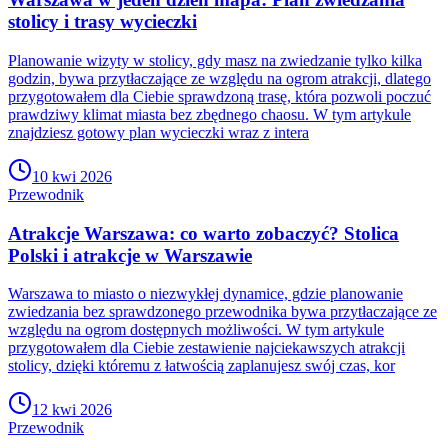
stolicy i trasy wycieczki
Planowanie wizyty w stolicy, gdy masz na zwiedzanie tylko kilka
godzin, bywa przytłaczające ze względu na ogrom atrakcji, dlatego
przygotowałem dla Ciebie sprawdzoną trasę, która pozwoli poczuć
prawdziwy klimat miasta bez zbędnego chaosu. W tym artykule
znajdziesz gotowy plan wycieczki wraz z intera
10 kwi 2026
Przewodnik
Atrakcje Warszawa: co warto zobaczyć? Stolica
Polski i atrakcje w Warszawie
Warszawa to miasto o niezwykłej dynamice, gdzie planowanie
zwiedzania bez sprawdzonego przewodnika bywa przytłaczające ze
względu na ogrom dostępnych możliwości. W tym artykule
przygotowałem dla Ciebie zestawienie najciekawszych atrakcji
stolicy, dzięki któremu z łatwością zaplanujesz swój czas, kor
12 kwi 2026
Przewodnik