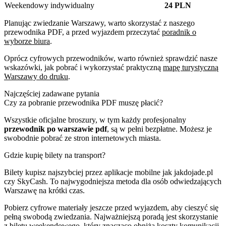
Weekendowy indywidualny
24 PLN
Planując zwiedzanie Warszawy, warto skorzystać z naszego
przewodnika PDF, a przed wyjazdem przeczytać
poradnik o
wyborze biura
.
Oprócz cyfrowych przewodników, warto również sprawdzić nasze
wskazówki, jak pobrać i wykorzystać praktyczną
mapę turystyczną
Warszawy do druku
.
Najczęściej zadawane pytania
Czy za pobranie przewodnika PDF muszę płacić?
Wszystkie oficjalne broszury, w tym każdy profesjonalny
przewodnik po warszawie pdf
, są w pełni bezpłatne. Możesz je
swobodnie pobrać ze stron internetowych miasta.
Gdzie kupię bilety na transport?
Bilety kupisz najszybciej przez aplikacje mobilne jak jakdojade.pl
czy SkyCash. To najwygodniejsza metoda dla osób odwiedzających
Warszawę na krótki czas.
Pobierz cyfrowe materiały jeszcze przed wyjazdem, aby cieszyć się
pełną swobodą zwiedzania. Najważniejszą poradą jest skorzystanie
z biletu weekendowego, który znacząco obniża koszty komunikacji