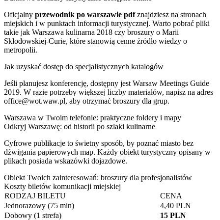
Oficjalny
przewodnik po warszawie pdf
znajdziesz na stronach
miejskich i w punktach informacji turystycznej. Warto pobrać pliki
takie jak Warszawa kulinarna 2018 czy broszury o Marii
Skłodowskiej-Curie, które stanowią cenne źródło wiedzy o
metropolii.
Jak uzyskać dostęp do specjalistycznych katalogów
Jeśli planujesz konferencję, dostępny jest Warsaw Meetings Guide
2019. W razie potrzeby większej liczby materiałów, napisz na adres
office@wot.waw.pl
, aby otrzymać broszury dla grup.
Warszawa w Twoim telefonie: praktyczne foldery i mapy
Odkryj Warszawę: od historii po szlaki kulinarne
Cyfrowe publikacje to świetny sposób, by poznać miasto bez
dźwigania papierowych map. Każdy obiekt turystyczny opisany w
plikach posiada wskazówki dojazdowe.
Obiekt Twoich zainteresowań: broszury dla profesjonalistów
Koszty biletów komunikacji miejskiej
RODZAJ BILETU
CENA
Jednorazowy (75 min)
4,40 PLN
Dobowy (1 strefa)
15 PLN