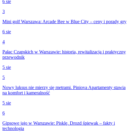
6 sie
3
Mini golf Warszawa: Arcade Bee w Blue City – ceny i porady gry
6 sie
4
Pałac Czapskich w Warszawie: historia, rewitalizacja i praktyczny
przewodnik
5 sie
5
Nowy luksus nie mierzy się metrami. Piniova Apartamenty stawia
na komfort i kameralność
5 sie
6
Gipsowe jajo w Warszawie: Pisklę. Drozd śpiewak – fakty i
technologia