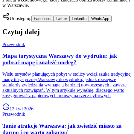
w Warszawie.
Udostępnij:
Facebook
Twitter
LinkedIn
WhatsApp
Czytaj dalej
Przewodnik
Mapa turystyczna Warszawy do wydruku: jak
pobrać mapę i znaleźć nocleg?
Wielu turystów planujących pobyt w stolicy wciąż szuka tradycyjnej
mapy turystycznej Warszawy do wydruku, jednak dzisiejsze
standardy zwiedzania wymagają bardziej nowoczesnych i zawsze
aktualnych rozwiązań. W tym artykule wyjaśnię, dlaczego warto
zrezygnować z papierowych arkuszy na rzecz cyfrowych
12 kwi 2026
Przewodnik
Tanie atrakcje Warszawa: jak zwiedzić miasto za
darmo i co warto zobaczyć