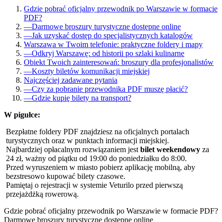
Gdzie pobrać oficjalny przewodnik po Warszawie w formacie
PDF?
—
Darmowe broszury turystyczne dostępne online
—
Jak uzyskać dostęp do specjalistycznych katalogów
Warszawa w Twoim telefonie: praktyczne foldery i mapy
—
Odkryj Warszawę: od historii po szlaki kulinarne
Obiekt Twoich zainteresowań: broszury dla profesjonalistów
—
Koszty biletów komunikacji miejskiej
Najczęściej zadawane pytania
—
Czy za pobranie przewodnika PDF muszę płacić?
—
Gdzie kupię bilety na transport?
W pigułce:
Bezpłatne foldery PDF znajdziesz na oficjalnych portalach
turystycznych oraz w punktach informacji miejskiej.
Najbardziej opłacalnym rozwiązaniem jest
bilet weekendowy
za
24 zł, ważny od piątku od 19:00 do poniedziałku do 8:00.
Przed wyruszeniem w miasto pobierz aplikację mobilną, aby
bezstresowo kupować bilety czasowe.
Pamiętaj o rejestracji w systemie Veturilo przed pierwszą
przejażdżką rowerową.
Gdzie pobrać oficjalny przewodnik po Warszawie w formacie PDF?
Darmowe broszury turystyczne dostępne online