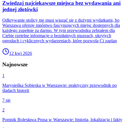
Zwiedzaj najciekawsze miejsca bez wydawania ani
jednej złotówki
Odkrywanie stolicy nie musi wiązać się z dużymi wydatkami, bo
Warszawa oferuje mnóstwo fascynujących miejsc dostępnych dla
każdego zupełnie za darmo. W tym przewodniku zebrałem dla
Ciebie rzetelne informacje o bezpłatnych muzeach, ukrytych
ogrodach i cyklicznych wydarzeniach, które pozwolą Ci zaplan
12 kwi 2026
Najnowsze
1
Marysieńka Sobieska w Warszawie: praktyczny przewodnik po
śladach historii
7 sie
2
Pomnik Bolesława Prusa w Warszawie: historia, lokalizacja i fakty