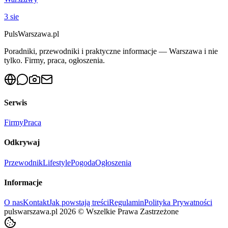
3 sie
PulsWarszawa.pl
Poradniki, przewodniki i praktyczne informacje — Warszawa i nie
tylko. Firmy, praca, ogłoszenia.
Serwis
Firmy
Praca
Odkrywaj
Przewodnik
Lifestyle
Pogoda
Ogłoszenia
Informacje
O nas
Kontakt
Jak powstają treści
Regulamin
Polityka Prywatności
pulswarszawa.pl
2026
©
Wszelkie Prawa Zastrzeżone