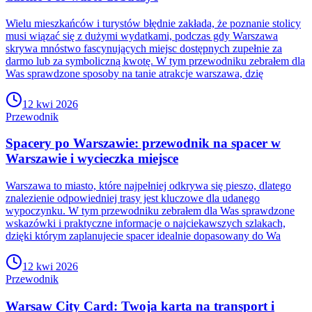
Wielu mieszkańców i turystów błędnie zakłada, że poznanie stolicy
musi wiązać się z dużymi wydatkami, podczas gdy Warszawa
skrywa mnóstwo fascynujących miejsc dostępnych zupełnie za
darmo lub za symboliczną kwotę. W tym przewodniku zebrałem dla
Was sprawdzone sposoby na tanie atrakcje warszawa, dzię
12 kwi 2026
Przewodnik
Spacery po Warszawie: przewodnik na spacer w
Warszawie i wycieczka miejsce
Warszawa to miasto, które najpełniej odkrywa się pieszo, dlatego
znalezienie odpowiedniej trasy jest kluczowe dla udanego
wypoczynku. W tym przewodniku zebrałem dla Was sprawdzone
wskazówki i praktyczne informacje o najciekawszych szlakach,
dzięki którym zaplanujecie spacer idealnie dopasowany do Wa
12 kwi 2026
Przewodnik
Warsaw City Card: Twoja karta na transport i