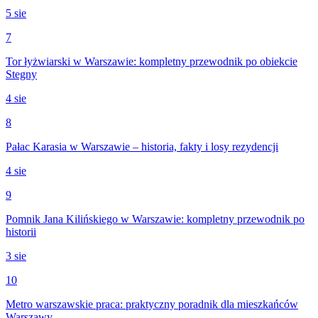
5 sie
7
Tor łyżwiarski w Warszawie: kompletny przewodnik po obiekcie
Stegny
4 sie
8
Pałac Karasia w Warszawie – historia, fakty i losy rezydencji
4 sie
9
Pomnik Jana Kilińskiego w Warszawie: kompletny przewodnik po
historii
3 sie
10
Metro warszawskie praca: praktyczny poradnik dla mieszkańców
Warszawy