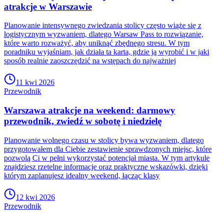
atrakcje w Warszawie
Planowanie intensywnego zwiedzania stolicy często wiąże się z
logistycznym wyzwaniem, dlatego Warsaw Pass to rozwiązanie,
które warto rozważyć, aby uniknąć zbędnego stresu. W tym
poradniku wyjaśniam, jak działa ta karta, gdzie ją wyrobić i w jaki
sposób realnie zaoszczędzić na wstępach do najważniej
11 kwi 2026
Przewodnik
Warszawa atrakcje na weekend: darmowy
przewodnik, zwiedź w sobotę i niedzielę
Planowanie wolnego czasu w stolicy bywa wyzwaniem, dlatego
przygotowałem dla Ciebie zestawienie sprawdzonych miejsc, które
pozwolą Ci w pełni wykorzystać potencjał miasta. W tym artykule
znajdziesz rzetelne informacje oraz praktyczne wskazówki, dzięki
którym zaplanujesz idealny weekend, łącząc klasy
12 kwi 2026
Przewodnik