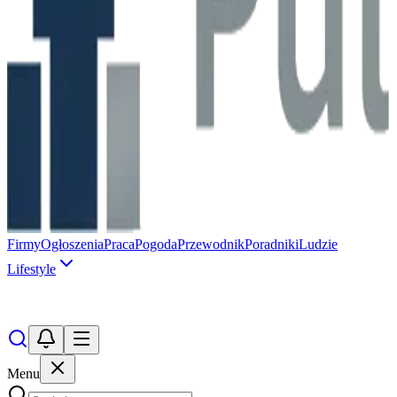
Firmy
Ogłoszenia
Praca
Pogoda
Przewodnik
Poradniki
Ludzie
Lifestyle
Menu