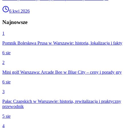
6 kwi 2026
Najnowsze
1
Pomnik Bolesława Prusa w Warszawie: historia, lokalizacja i fakty
6 sie
2
Mini golf Warszawa: Arcade Bee w Blue City – ceny i porady gry
6 sie
3
Pałac Czapskich w Warszawie: historia, rewitalizacja i praktyczny
przewodnik
5 sie
4