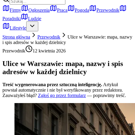
Firmy
Ogłoszenia
Praca
Pogoda
Przewodnik
Poradniki
Ludzie
Lifestyle
Strona główna
Przewodnik
Ulice w Warszawie: mapa, nazwy
i spis adresów w każdej dzielnicy
Przewodnik
12 kwietnia 2026
Ulice w Warszawie: mapa, nazwy i spis
adresów w każdej dzielnicy
Treść wygenerowana przez sztuczną inteligencję.
Artykuł
powstał automatycznie i nie był weryfikowany przez redaktora.
Zauważyłeś błąd?
Zgłoś go przez formularz
— poprawimy treść.