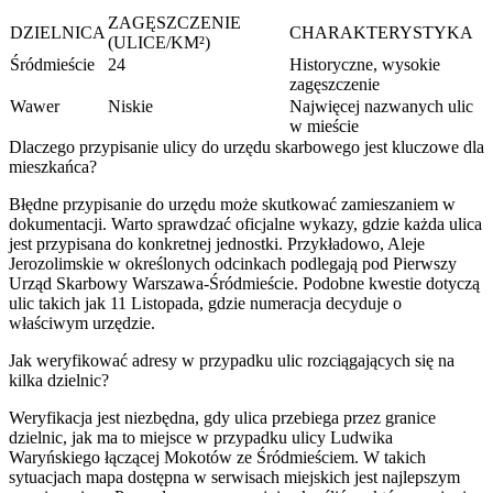
ZAGĘSZCZENIE
DZIELNICA
CHARAKTERYSTYKA
(ULICE/KM²)
Śródmieście
24
Historyczne, wysokie
zagęszczenie
Wawer
Niskie
Najwięcej nazwanych ulic
w mieście
Dlaczego przypisanie ulicy do urzędu skarbowego jest kluczowe dla
mieszkańca?
Błędne przypisanie do urzędu może skutkować zamieszaniem w
dokumentacji. Warto sprawdzać oficjalne wykazy, gdzie każda ulica
jest przypisana do konkretnej jednostki. Przykładowo, Aleje
Jerozolimskie w określonych odcinkach podlegają pod Pierwszy
Urząd Skarbowy Warszawa-Śródmieście. Podobne kwestie dotyczą
ulic takich jak 11 Listopada, gdzie numeracja decyduje o
właściwym urzędzie.
Jak weryfikować adresy w przypadku ulic rozciągających się na
kilka dzielnic?
Weryfikacja jest niezbędna, gdy ulica przebiega przez granice
dzielnic, jak ma to miejsce w przypadku ulicy Ludwika
Waryńskiego łączącej Mokotów ze Śródmieściem. W takich
sytuacjach mapa dostępna w serwisach miejskich jest najlepszym