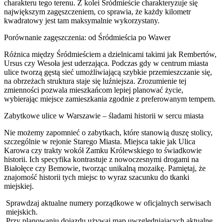
charakteru tego terenu. Z kolei Śródmieście charakteryzuje się
największym zagęszczeniem, co sprawia, że każdy kilometr
kwadratowy jest tam maksymalnie wykorzystany.
Porównanie zagęszczenia: od Śródmieścia po Wawer
Różnica między Śródmieściem a dzielnicami takimi jak Rembertów,
Ursus czy Wesoła jest uderzająca. Podczas gdy w centrum miasta
ulice tworzą gęstą sieć umożliwiającą szybkie przemieszczanie się,
na obrzeżach struktura staje się luźniejsza. Zrozumienie tej
zmienności pozwala mieszkańcom lepiej planować życie,
wybierając miejsce zamieszkania zgodnie z preferowanym tempem.
Zabytkowe ulice w Warszawie – śladami historii w sercu miasta
Nie możemy zapomnieć o zabytkach, które stanowią duszę stolicy,
szczególnie w rejonie Starego Miasta. Miejsca takie jak Ulica
Karowa czy trakty wokół Zamku Królewskiego to świadkowie
historii. Ich specyfika kontrastuje z nowoczesnymi drogami na
Białołęce czy Bemowie, tworząc unikalną mozaikę. Pamiętaj, że
znajomość historii tych miejsc to wyraz szacunku do tkanki
miejskiej.
Sprawdzaj aktualne numery porządkowe w oficjalnych serwisach
miejskich.
Przy planowaniu dojazdu używaj map uwzględniających aktualne