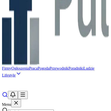
Firmy
Ogłoszenia
Praca
Pogoda
Przewodnik
Poradniki
Ludzie
Lifestyle
Menu