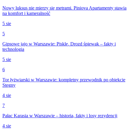
Nowy luksus nie mierzy się metrami. Piniova Apartamenty stawia
na komfort i kameralność
5 sie
5
Gipsowe jajo w Warszawie: Pisklę. Drozd śpiewak – fakty i
technologia
5 sie
6
Tor łyżwiarski w Warszawie: kompletny przewodnik po obiekcie
Stegny
4 sie
7
Pałac Karasia w Warszawie – historia, fakty i losy rezydencji
4 sie