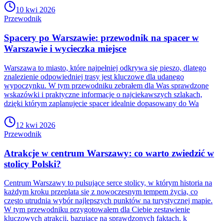
10 kwi 2026
Przewodnik
Spacery po Warszawie: przewodnik na spacer w
Warszawie i wycieczka miejsce
Warszawa to miasto, które najpełniej odkrywa się pieszo, dlatego
znalezienie odpowiedniej trasy jest kluczowe dla udanego
wypoczynku. W tym przewodniku zebrałem dla Was sprawdzone
wskazówki i praktyczne informacje o najciekawszych szlakach,
dzięki którym zaplanujecie spacer idealnie dopasowany do Wa
12 kwi 2026
Przewodnik
Atrakcje w centrum Warszawy: co warto zwiedzić w
stolicy Polski?
Centrum Warszawy to pulsujące serce stolicy, w którym historia na
każdym kroku przeplata się z nowoczesnym tempem życia, co
często utrudnia wybór najlepszych punktów na turystycznej mapie.
W tym przewodniku przygotowałem dla Ciebie zestawienie
kluczowych atrakcji, bazujące na sprawdzonych faktach, k