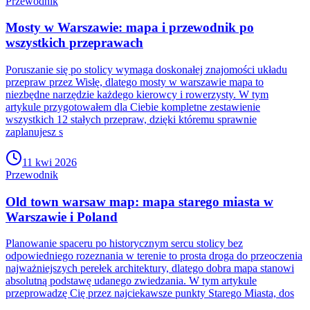
Przewodnik
Mosty w Warszawie: mapa i przewodnik po
wszystkich przeprawach
Poruszanie się po stolicy wymaga doskonałej znajomości układu
przepraw przez Wisłę, dlatego mosty w warszawie mapa to
niezbędne narzędzie każdego kierowcy i rowerzysty. W tym
artykule przygotowałem dla Ciebie kompletne zestawienie
wszystkich 12 stałych przepraw, dzięki któremu sprawnie
zaplanujesz s
11 kwi 2026
Przewodnik
Old town warsaw map: mapa starego miasta w
Warszawie i Poland
Planowanie spaceru po historycznym sercu stolicy bez
odpowiedniego rozeznania w terenie to prosta droga do przeoczenia
najważniejszych perełek architektury, dlatego dobra mapa stanowi
absolutną podstawę udanego zwiedzania. W tym artykule
przeprowadzę Cię przez najciekawsze punkty Starego Miasta, dos