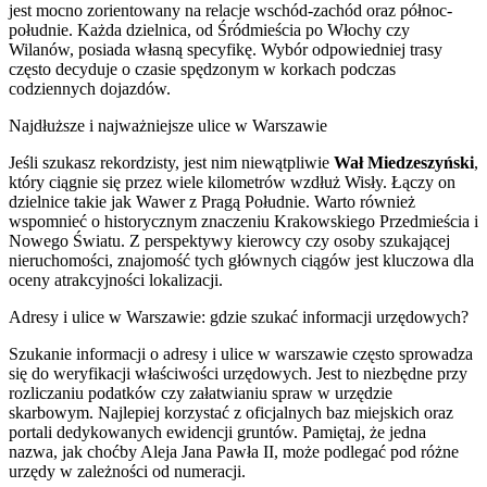
jest mocno zorientowany na relacje wschód-zachód oraz północ-
południe. Każda dzielnica, od Śródmieścia po Włochy czy
Wilanów, posiada własną specyfikę. Wybór odpowiedniej trasy
często decyduje o czasie spędzonym w korkach podczas
codziennych dojazdów.
Najdłuższe i najważniejsze ulice w Warszawie
Jeśli szukasz rekordzisty, jest nim niewątpliwie
Wał Miedzeszyński
,
który ciągnie się przez wiele kilometrów wzdłuż Wisły. Łączy on
dzielnice takie jak Wawer z Pragą Południe. Warto również
wspomnieć o historycznym znaczeniu Krakowskiego Przedmieścia i
Nowego Światu. Z perspektywy kierowcy czy osoby szukającej
nieruchomości, znajomość tych głównych ciągów jest kluczowa dla
oceny atrakcyjności lokalizacji.
Adresy i ulice w Warszawie: gdzie szukać informacji urzędowych?
Szukanie informacji o adresy i ulice w warszawie często sprowadza
się do weryfikacji właściwości urzędowych. Jest to niezbędne przy
rozliczaniu podatków czy załatwianiu spraw w urzędzie
skarbowym. Najlepiej korzystać z oficjalnych baz miejskich oraz
portali dedykowanych ewidencji gruntów. Pamiętaj, że jedna
nazwa, jak choćby Aleja Jana Pawła II, może podlegać pod różne
urzędy w zależności od numeracji.