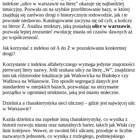
indeksie „ulice w warszawie na literę” okazuje się najbardziej
intuicyjny. Pozwala on na szybkie przefiltrowanie bazy, w której
znajdują się zarówno drogi o historycznym rodowodzie, jak i te
powstałe niedawno. Katalogowanie zaczyna się od cyfr, a kończy
na literze Ż. Analiza struktury, jaką posiadają
ulice w warszawie
,
pozwala lepiej zrozumieć ewolucję miasta od czasów dawnych aż
po współczesność.
Jak korzystać z indeksu od A do Ż w poszukiwaniu konkretnej
drogi?
Korzystanie z indeksu alfabetycznego wymaga jedynie znajomości
pierwszej litery nazwy. Jeśli szukasz ulicy na literę „W”, znajdziesz
tam tak różnorodne lokalizacje jak Wadowicka na Białołęce czy
Waflowa na Wilanowie. Ten sposób segregacji danych jest
standardem w miejskich bazach, pozwalając na utrzymanie
porządku w ogromnej strukturze, jaką jest miasto stołeczne.
Dzielnica a charakterystyka sieci ulicznej – gdzie jest najwięcej ulic
w Warszawie?
Każda dzielnica ma zupełnie inną charakterystykę, co wynika z
historii rozwoju miasta oraz naturalnych barier, takich jak Wisła czy
linie kolejowe. Wawer, ze swoimi 661 ulicami, przoduje w liczbie
nazwanych jednostek, co wynika z rozległego, podmiejskiego