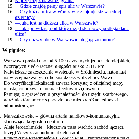
Najczęściej zadawane pytania
—
Gdzie znajdę pełny spis ulic w Warszawie?
—
Czy każda ulica w Warszawie znajduje się w jednej
dzielnicy?
—
Jaka jest najdłuższa ulica w Warszawie?
—
Jak sprawdzić, pod który urząd skarbowy podlega dana
ulica?
—
Czy nazwy ulic w Warszawie ulegają zmianom?
W pigułce:
Warszawa posiada ponad 5 100 nazwanych jednostek miejskich,
tworzących sieć o łącznej długości blisko 2 837 km.
Największe zagęszczenie występuje w Śródmieściu, natomiast
najwięcej nazwanych ulic znajdziesz w dzielnicy Wawer.
Do weryfikacji lokalizacji zawsze korzystaj z oficjalnej mapy
miasta, co pozwala uniknąć błędów urzędowych.
Pamiętaj o sprawdzeniu przynależności do urzędu skarbowego,
gdyż niektóre arterie są podzielone między różne jednostki
administracyjne.
Marszałkowska – główna arteria handlowo-komunikacyjna
stanowiąca kręgosłup centrum.
Aleje Jerozolimskie – kluczowa trasa wschód-zachód łącząca
brzegi Wisły z zachodnimi dzielnicami.
Krakowskie Przedmieście i Nowy Świat – reprezentacyjny trakt