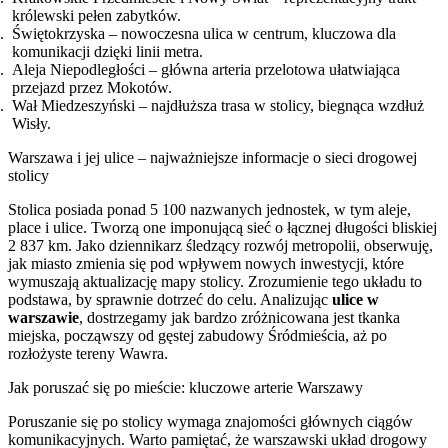
królewski pełen zabytków.
Świętokrzyska – nowoczesna ulica w centrum, kluczowa dla
komunikacji dzięki linii metra.
Aleja Niepodległości – główna arteria przelotowa ułatwiająca
przejazd przez Mokotów.
Wał Miedzeszyński – najdłuższa trasa w stolicy, biegnąca wzdłuż
Wisły.
Warszawa i jej ulice – najważniejsze informacje o sieci drogowej
stolicy
Stolica posiada ponad 5 100 nazwanych jednostek, w tym aleje,
place i ulice. Tworzą one imponującą sieć o łącznej długości bliskiej
2 837 km. Jako dziennikarz śledzący rozwój metropolii, obserwuję,
jak miasto zmienia się pod wpływem nowych inwestycji, które
wymuszają aktualizację mapy stolicy. Zrozumienie tego układu to
podstawa, by sprawnie dotrzeć do celu. Analizując
ulice w
warszawie
, dostrzegamy jak bardzo zróżnicowana jest tkanka
miejska, począwszy od gęstej zabudowy Śródmieścia, aż po
rozłożyste tereny Wawra.
Jak poruszać się po mieście: kluczowe arterie Warszawy
Poruszanie się po stolicy wymaga znajomości głównych ciągów
komunikacyjnych. Warto pamiętać, że warszawski układ drogowy