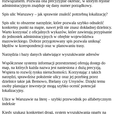
rozwiązaniem. Pozwala ona precyzyjnie określić, w którym rejonie
administracyjnym znajduje się dany numer porządkowy.
Spis ulic Warszawy – jak sprawnie znaleźć potrzebną lokalizację?
Spis ulic to obszerne narzędzie, które pozwala szybko odnaleźć
konkretny punkt na mapie, nawet jeśli nie znasz dokładnej dzielnicy.
Warto korzystać z oficjalnych wykazów, które zawierają przypisanie
do jednostek administracyjnych w obrębie województwa
mazowieckiego. Dobrze przygotowany spis pozwala uniknąć
błędów w korespondencji oraz w planowaniu trasy.
Narzędzia i bazy danych ułatwiające wyszukiwanie adresów
Współczesne systemy informacji przestrzennej oferują dostęp do
map, na których każda nazwa jest naniesiona z dużą precyzją.
Wspiera to rozwój rynku nieruchomości. Korzystając z takich
narzędzi, sprawdzisz położenie ulicy oraz jej przebieg przez
dzielnice takie jak Bemowo, Bielany czy Ursynów. Dzięki temu
osoby planujące inwestycje mogą szybko ocenić potencjał
lokalizacyjny.
Ulice w Warszawie na literę – szybki przewodnik po alfabetycznym
indeksie
Kiedy szukasz konkretnej drogi, system wyszukiwania oparty na