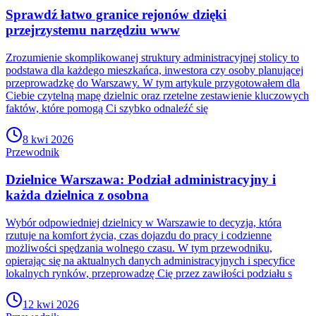
Sprawdź łatwo granice rejonów dzięki
przejrzystemu narzędziu www
Zrozumienie skomplikowanej struktury administracyjnej stolicy to
podstawa dla każdego mieszkańca, inwestora czy osoby planującej
przeprowadzkę do Warszawy. W tym artykule przygotowałem dla
Ciebie czytelną mapę dzielnic oraz rzetelne zestawienie kluczowych
faktów, które pomogą Ci szybko odnaleźć się
8 kwi 2026
Przewodnik
Dzielnice Warszawa: Podział administracyjny i
każda dzielnica z osobna
Wybór odpowiedniej dzielnicy w Warszawie to decyzja, która
rzutuje na komfort życia, czas dojazdu do pracy i codzienne
możliwości spędzania wolnego czasu. W tym przewodniku,
opierając się na aktualnych danych administracyjnych i specyfice
lokalnych rynków, przeprowadzę Cię przez zawiłości podziału s
12 kwi 2026