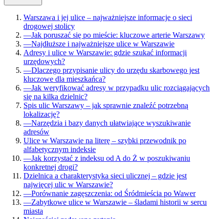
Warszawa i jej ulice – najważniejsze informacje o sieci
drogowej stolicy
—
Jak poruszać się po mieście: kluczowe arterie Warszawy
—
Najdłuższe i najważniejsze ulice w Warszawie
Adresy i ulice w Warszawie: gdzie szukać informacji
urzędowych?
—
Dlaczego przypisanie ulicy do urzędu skarbowego jest
kluczowe dla mieszkańca?
—
Jak weryfikować adresy w przypadku ulic rozciągających
się na kilka dzielnic?
Spis ulic Warszawy – jak sprawnie znaleźć potrzebną
lokalizację?
—
Narzędzia i bazy danych ułatwiające wyszukiwanie
adresów
Ulice w Warszawie na literę – szybki przewodnik po
alfabetycznym indeksie
—
Jak korzystać z indeksu od A do Ż w poszukiwaniu
konkretnej drogi?
Dzielnica a charakterystyka sieci ulicznej – gdzie jest
najwięcej ulic w Warszawie?
—
Porównanie zagęszczenia: od Śródmieścia po Wawer
—
Zabytkowe ulice w Warszawie – śladami historii w sercu
miasta