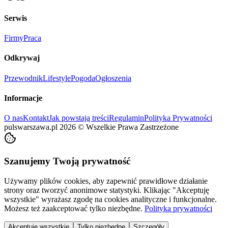
Serwis
Firmy
Praca
Odkrywaj
Przewodnik
Lifestyle
Pogoda
Ogłoszenia
Informacje
O nas
Kontakt
Jak powstają treści
Regulamin
Polityka Prywatności
pulswarszawa.pl
2026
©
Wszelkie Prawa Zastrzeżone
Szanujemy Twoją prywatność
Używamy plików cookies, aby zapewnić prawidłowe działanie
strony oraz tworzyć anonimowe statystyki. Klikając "Akceptuję
wszystkie" wyrażasz zgodę na cookies analityczne i funkcjonalne.
Możesz też zaakceptować tylko niezbędne.
Polityka prywatności
Akceptuję wszystkie
Tylko niezbędne
Szczegóły