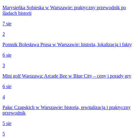
Marysieńka Sobieska w Warszawie: praktyczny przewodnik po
śladach historii
7 sie
2
Pomnik Bolesława Prusa w Warszawie: historia, lokalizacja i fakty
6 sie
3
Mini golf Warszawa: Arcade Bee w Blue City – ceny i porady gry
6 sie
4
Pałac Czapskich w Warszawie: historia, rewitalizacja i praktyczny
przewodnik
5 sie
5