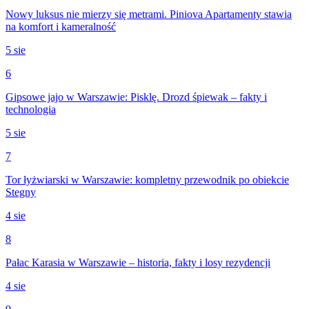
Nowy luksus nie mierzy się metrami. Piniova Apartamenty stawia
na komfort i kameralność
5 sie
6
Gipsowe jajo w Warszawie: Pisklę. Drozd śpiewak – fakty i
technologia
5 sie
7
Tor łyżwiarski w Warszawie: kompletny przewodnik po obiekcie
Stegny
4 sie
8
Pałac Karasia w Warszawie – historia, fakty i losy rezydencji
4 sie