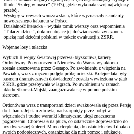
filmie "Szpieg w masce" (1933), gdzie wykonała swój największy
przebój.
Występy w rewiach warszawskich, które wyznaczały standardy
nowoczesnego kabaretu w Polsce.
Działalność literacka – wydała tomik wierszy oraz wspomnienia
"Tułacze dzieci", dokumentujące jej doświadczenia związane z
opieką nad dziećmi polskimi w trakcie ewakuacji z ZSRR.
Wojenne losy i tułaczka
Wybuch II wojny światowej przerwał błyskotliwą karierę
Ordonówny. Po wkroczeniu Niemców do Warszawy aktorka
została aresztowana przez Gestapo. Po zwolnieniu z więzienia na
Pawiaku, wraz z mężem podjęła próbę ucieczki. Kolejne lata były
pasmem dramatycznych doświadczeń: została wywieziona w głąb
ZSRR, gdzie przebywała w łagrach. Po uwolnieniu w ramach
układu Sikorski-Majski, zaangażowała się w pomoc polskim
sierotom.
Ordonówna wraz z transportami dzieci ewakuowała się przez Persję
do Libanu. Jej stan zdrowia, nadszarpnięty przez pobyt w
więzieniach i trudne warunki klimatyczne, uległ znacznemu
pogorszeniu. Chorowała na płuca, co ostatecznie doprowadziło do
przedwczesnej śmierci. Mimo cierpienia, do ostatnich chwil dbała o
swoich podopiecznych, organizując dla nich pomoc i edukację.