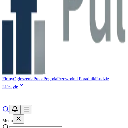
Firmy
Ogłoszenia
Praca
Pogoda
Przewodnik
Poradniki
Ludzie
Lifestyle
Menu