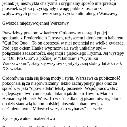
jednak jej niezwykła charyzma i oryginalny sposób interpretacji
piosenek szybko przyciągnęły uwagę publiczności oraz
wpływowych postaci ówczesnego życia kulturalnego Warszawy.
Gwiazda międzywojennej Warszawy
Prawdziwy przełom w karierze Ordonówny nastąpił po jej
spotkaniu z Fryderykiem Jarosym, reżyserem i dyrektorem kabaretu
"Qui Pro Quo". To on dostrzegł w niej potencjał na wielką gwiazdę.
Pod jego okiem Hanka wypracowała swój unikalny styl –
połączenie zadziorności, elegancji i głębokiego liryzmu. Jej występy
w "Qui Pro Quo", a później w "Bandzie" i "Cyruliku
Warszawskim", stały się wizytówką artystyczną stolicy lat 20. i 30.
XX wieku.
Ordonówna stała się ikoną mody i stylu. Warszawska publiczność
pokochała ją za niepowtarzalny, lekko zachrypnięty głos oraz za
sposób, w jaki "opowiadała" teksty piosenek. Współpracowała z
najlepszymi twórcami epoki, takimi jak Julian Tuwim, Marian
Hemar czy Henryk Wars. To właśnie dla niej pisano utwory, które
do dziś stanowią kanon polskiej piosenki kabaretowej, z
nieśmiertelnym "Miłość ci wszystko wybaczy" na czele.
Życie prywatne i małżeństwo