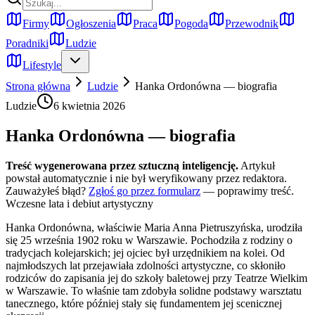
Firmy
Ogłoszenia
Praca
Pogoda
Przewodnik
Poradniki
Ludzie
Lifestyle
Strona główna
Ludzie
Hanka Ordonówna — biografia
Ludzie
6 kwietnia 2026
Hanka Ordonówna — biografia
Treść wygenerowana przez sztuczną inteligencję.
Artykuł
powstał automatycznie i nie był weryfikowany przez redaktora.
Zauważyłeś błąd?
Zgłoś go przez formularz
— poprawimy treść.
Wczesne lata i debiut artystyczny
Hanka Ordonówna, właściwie Maria Anna Pietruszyńska, urodziła
się 25 września 1902 roku w Warszawie. Pochodziła z rodziny o
tradycjach kolejarskich; jej ojciec był urzędnikiem na kolei. Od
najmłodszych lat przejawiała zdolności artystyczne, co skłoniło
rodziców do zapisania jej do szkoły baletowej przy Teatrze Wielkim
w Warszawie. To właśnie tam zdobyła solidne podstawy warsztatu
tanecznego, które później stały się fundamentem jej scenicznej