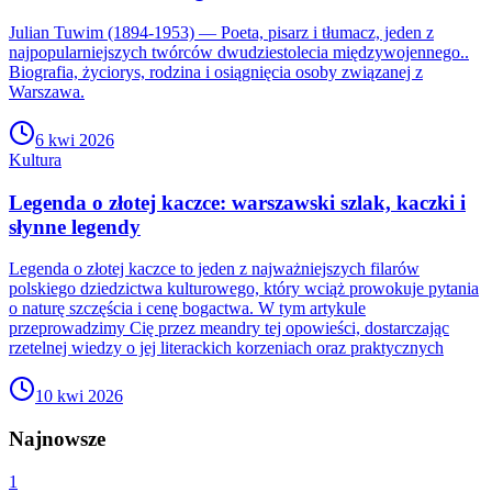
Julian Tuwim (1894-1953) — Poeta, pisarz i tłumacz, jeden z
najpopularniejszych twórców dwudziestolecia międzywojennego..
Biografia, życiorys, rodzina i osiągnięcia osoby związanej z
Warszawa.
6 kwi 2026
Kultura
Legenda o złotej kaczce: warszawski szlak, kaczki i
słynne legendy
Legenda o złotej kaczce to jeden z najważniejszych filarów
polskiego dziedzictwa kulturowego, który wciąż prowokuje pytania
o naturę szczęścia i cenę bogactwa. W tym artykule
przeprowadzimy Cię przez meandry tej opowieści, dostarczając
rzetelnej wiedzy o jej literackich korzeniach oraz praktycznych
10 kwi 2026
Najnowsze
1