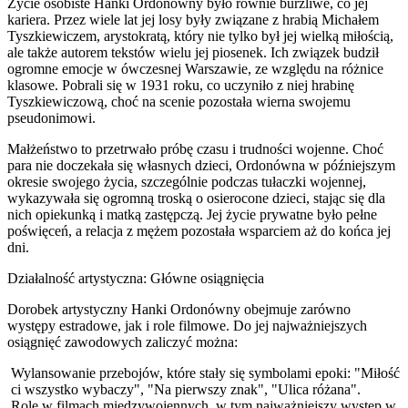
Życie osobiste Hanki Ordonówny było równie burzliwe, co jej
kariera. Przez wiele lat jej losy były związane z hrabią Michałem
Tyszkiewiczem, arystokratą, który nie tylko był jej wielką miłością,
ale także autorem tekstów wielu jej piosenek. Ich związek budził
ogromne emocje w ówczesnej Warszawie, ze względu na różnice
klasowe. Pobrali się w 1931 roku, co uczyniło z niej hrabinę
Tyszkiewiczową, choć na scenie pozostała wierna swojemu
pseudonimowi.
Małżeństwo to przetrwało próbę czasu i trudności wojenne. Choć
para nie doczekała się własnych dzieci, Ordonówna w późniejszym
okresie swojego życia, szczególnie podczas tułaczki wojennej,
wykazywała się ogromną troską o osierocone dzieci, stając się dla
nich opiekunką i matką zastępczą. Jej życie prywatne było pełne
poświęceń, a relacja z mężem pozostała wsparciem aż do końca jej
dni.
Działalność artystyczna: Główne osiągnięcia
Dorobek artystyczny Hanki Ordonówny obejmuje zarówno
występy estradowe, jak i role filmowe. Do jej najważniejszych
osiągnięć zawodowych zaliczyć można:
Wylansowanie przebojów, które stały się symbolami epoki: "Miłość
ci wszystko wybaczy", "Na pierwszy znak", "Ulica różana".
Role w filmach międzywojennych, w tym najważniejszy występ w