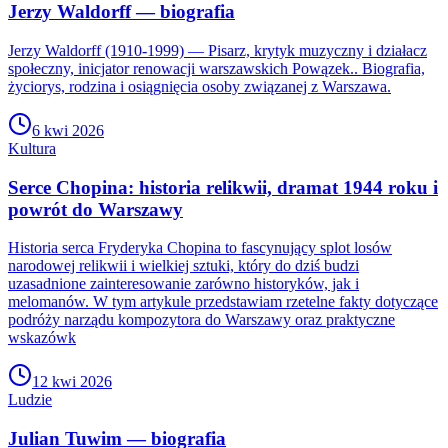
Jerzy Waldorff — biografia
Jerzy Waldorff (1910-1999) — Pisarz, krytyk muzyczny i działacz
społeczny, inicjator renowacji warszawskich Powązek.. Biografia,
życiorys, rodzina i osiągnięcia osoby związanej z Warszawa.
6 kwi 2026
Kultura
Serce Chopina: historia relikwii, dramat 1944 roku i
powrót do Warszawy
Historia serca Fryderyka Chopina to fascynujący splot losów
narodowej relikwii i wielkiej sztuki, który do dziś budzi
uzasadnione zainteresowanie zarówno historyków, jak i
melomanów. W tym artykule przedstawiam rzetelne fakty dotyczące
podróży narządu kompozytora do Warszawy oraz praktyczne
wskazówk
12 kwi 2026
Ludzie
Julian Tuwim — biografia