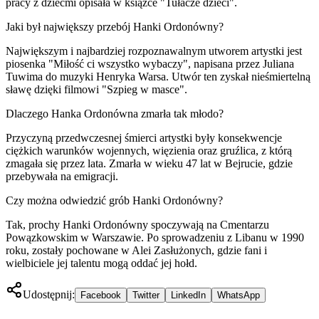
pracy z dziećmi opisała w książce "Tułacze dzieci".
Jaki był największy przebój Hanki Ordonówny?
Największym i najbardziej rozpoznawalnym utworem artystki jest
piosenka "Miłość ci wszystko wybaczy", napisana przez Juliana
Tuwima do muzyki Henryka Warsa. Utwór ten zyskał nieśmiertelną
sławę dzięki filmowi "Szpieg w masce".
Dlaczego Hanka Ordonówna zmarła tak młodo?
Przyczyną przedwczesnej śmierci artystki były konsekwencje
ciężkich warunków wojennych, więzienia oraz gruźlica, z którą
zmagała się przez lata. Zmarła w wieku 47 lat w Bejrucie, gdzie
przebywała na emigracji.
Czy można odwiedzić grób Hanki Ordonówny?
Tak, prochy Hanki Ordonówny spoczywają na Cmentarzu
Powązkowskim w Warszawie. Po sprowadzeniu z Libanu w 1990
roku, zostały pochowane w Alei Zasłużonych, gdzie fani i
wielbiciele jej talentu mogą oddać jej hołd.
Udostępnij:
Facebook
Twitter
LinkedIn
WhatsApp