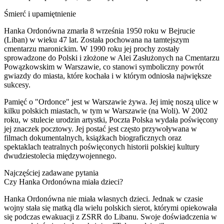
Śmierć i upamiętnienie
Hanka Ordonówna zmarła 8 września 1950 roku w Bejrucie
(Liban) w wieku 47 lat. Została pochowana na tamtejszym
cmentarzu maronickim. W 1990 roku jej prochy zostały
sprowadzone do Polski i złożone w Alei Zasłużonych na Cmentarzu
Powązkowskim w Warszawie, co stanowi symboliczny powrót
gwiazdy do miasta, które kochała i w którym odniosła największe
sukcesy.
Pamięć o "Ordonce" jest w Warszawie żywa. Jej imię noszą ulice w
kilku polskich miastach, w tym w Warszawie (na Woli). W 2002
roku, w stulecie urodzin artystki, Poczta Polska wydała poświęcony
jej znaczek pocztowy. Jej postać jest często przywoływana w
filmach dokumentalnych, książkach biograficznych oraz
spektaklach teatralnych poświęconych historii polskiej kultury
dwudziestolecia międzywojennego.
Najczęściej zadawane pytania
Czy Hanka Ordonówna miała dzieci?
Hanka Ordonówna nie miała własnych dzieci. Jednak w czasie
wojny stała się matką dla wielu polskich sierot, którymi opiekowała
się podczas ewakuacji z ZSRR do Libanu. Swoje doświadczenia w