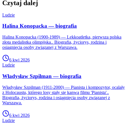
Czytaj dalej
Ludzie
Halina Konopacka — biografia
Halina Konopacka (1900-1989) — Lekkoatletka, pierwsza polska
złota medalistka olimpijska.. Biografia, życiorys, rodzina i
osiągnięcia osoby związanej z Warszawa.
6 kwi 2026
Ludzie
Władysław Szpilman — biografia
Władysław Szpilman (1911-2000) — Pianista i kompozytor, ocalały
z Holocaustu, którego losy stały się kanwą filmu 'Pianista'..
Biografia, życiorys, rodzina i osiągnięcia osoby związanej z
Warszawa.
6 kwi 2026
Ludzie