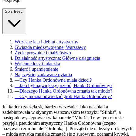
ekspresji.
Spis treści
Wczesne lata i debiut artystyczny
Gwiazda międzywojennej Warszawy
Życie prywatne i małżeństwo
Działalność artystyczna: Główne osiągnięcia
Wojenne losy i tułaczka
Śmierć i upamiętnienie
Najczęściej zadawane pytania
—
Czy Hanka Ordonówna miała dzieci?
—
Jaki był największy przebój Hanki Ordonówny?
—
Dlaczego Hanka Ordonówna zmarła tak młodo?
—
Czy można odwiedzić grób Hanki Ordonówny?
Jej kariera zaczęła się bardzo wcześnie. Jako nastolatka
zadebiutowała w słynnym warszawskim teatrzyku "Sfinks", a
następnie występowała w kabarecie "Miraż". To w tym okresie
przyjęła pseudonim artystyczny Hanka Ordonówna (często
nazywana zdrobniale "Ordonką"). Początki nie należały do łatwych
– młoda artystka musiała zmagać się z surowymi ocenami krytyki,