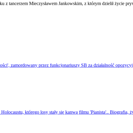
iązku z tancerzem Mieczysławem Jankowskim, z którym dzielił życie pr
ości', zamordowany przez funkcjonariuszy SB za działalność opozycyjną
locaustu, którego losy stały się kanwą filmu 'Pianista'.. Biografia, ż