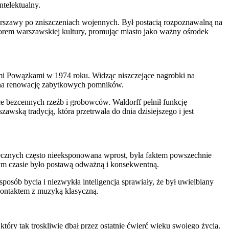
ntelektualny.
arszawy po zniszczeniach wojennych. Był postacią rozpoznawalną na
dorem warszawskiej kultury, promując miasto jako ważny ośrodek
ymi Powązkami w 1974 roku. Widząc niszczejące nagrobki na
y na renowację zabytkowych pomników.
iące bezcennych rzeźb i grobowców. Waldorff pełnił funkcję
awską tradycją, która przetrwała do dnia dzisiejszego i jest
łecznych często nieeksponowana wprost, była faktem powszechnie
tym czasie było postawą odważną i konsekwentną.
posób bycia i niezwykła inteligencja sprawiały, że był uwielbiany
kontaktem z muzyką klasyczną.
óry tak troskliwie dbał przez ostatnie ćwierć wieku swojego życia.