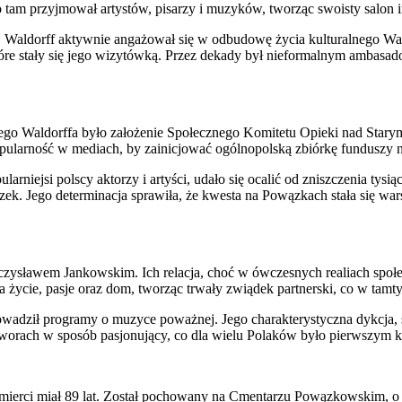
o tam przyjmował artystów, pisarzy i muzyków, tworząc swoisty salon i
go. Waldorff aktywnie angażował się w odbudowę życia kulturalnego W
które stały się jego wizytówką. Przez dekady był nieformalnym ambasa
zego Waldorffa było założenie Społecznego Komitetu Opieki nad Star
opularność w mediach, by zainicjować ogólnopolską zbiórkę fundusz
arniejsi polscy aktorzy i artyści, udało się ocalić od zniszczenia tys
ek. Jego determinacja sprawiła, że kwesta na Powązkach stała się warsz
eczysławem Jankowskim. Ich relacja, choć w ówczesnych realiach spo
 życie, pasje oraz dom, tworząc trwały zwiądek partnerski, co w tam
rowadził programy o muzyce poważnej. Jego charakterystyczna dykcja, s
tworach w sposób pasjonujący, co dla wielu Polaków było pierwszym 
ierci miał 89 lat. Został pochowany na Cmentarzu Powązkowskim, o kt