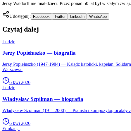
Jerzy Waldorff nie miał dzieci. Przez ponad 50 lat był w stałym zw
Udostępnij:
Facebook
Twitter
LinkedIn
WhatsApp
Czytaj dalej
Ludzie
Jerzy Popiełuszko — biografia
Jerzy Popiełuszko (1947-1984) — Ksiądz katolicki, kapelan 'Solidarn
Warszawa.
6 kwi 2026
Ludzie
Władysław Szpilman — biografia
Władysław Szpilman (1911-2000) — Pianista i kompozytor, ocalały z Ho
6 kwi 2026
Edukacja