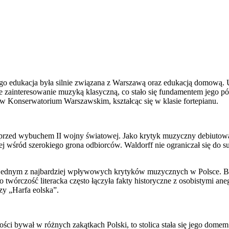
ego edukacja była silnie związana z Warszawą oraz edukacją domową
 zainteresowanie muzyką klasyczną, co stało się fundamentem jego pó
j w Konserwatorium Warszawskim, kształcąc się w klasie fortepianu.
e przed wybuchem II wojny światowej. Jako krytyk muzyczny debiutowa
j wśród szerokiego grona odbiorców. Waldorff nie ograniczał się do s
ę jednym z najbardziej wpływowych krytyków muzycznych w Polsce. By
twórczość literacka często łączyła fakty historyczne z osobistymi ane
zy „Harfa eolska”.
i bywał w różnych zakątkach Polski, to stolica stała się jego domem 