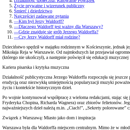
Działalność społeczna: Ratowanie Powązek
Życie prywatne i wizerunek publiczny
Śmierć i dziedzictwo
Najczęściej zadawane pytania
—
Kim był Jerzy Waldorff?
—
Dlaczego Waldorff jest ważny dla Warszawy?
—
Gdzie znajduje się grób Jerzego Waldorffa?
—
Czy Jerzy Waldorff miał rodzinę?
Dzieciństwo spędził w majątku rodzinnym w Kościeszynie, jednak j
Mikołaja Reja w Warszawie. Od najmłodszych lat przejawiał ogromne
(którego nie ukończył), a następnie poświęcił się edukacji muzyczne
Kariera pisarska i krytyka muzyczna
Działalność publicystyczna Jerzego Waldorffa rozpoczęła się jeszcz
erudycją oraz niezwykłą umiejętnością popularyzacji muzyki poważne
życiu i kontekście historycznym dzieł.
Po wojnie kontynuował współpracę z wieloma redakcjami, stając si
Fryderyka Chopina, Richarda Wagnera) oraz zbiorów felietonów. Jego 
najważniejszych dzieł należą m.in. „Ciach!”, „Sekrety polorowane” c
Związek z Warszawą: Miasto jako dom i inspiracja
Warszawa była dla Waldorffa miejscem centralnym. Mimo że w młodośc