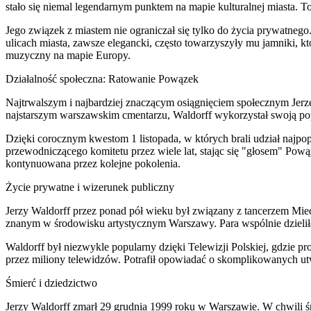
stało się niemal legendarnym punktem na mapie kulturalnej miasta. T
Jego związek z miastem nie ograniczał się tylko do życia prywatne
ulicach miasta, zawsze elegancki, często towarzyszyły mu jamniki, 
muzyczny na mapie Europy.
Działalność społeczna: Ratowanie Powązek
Najtrwalszym i najbardziej znaczącym osiągnięciem społecznym Jer
najstarszym warszawskim cmentarzu, Waldorff wykorzystał swoją p
Dzięki corocznym kwestom 1 listopada, w których brali udział najpopul
przewodniczącego komitetu przez wiele lat, stając się "głosem" Powąz
kontynuowana przez kolejne pokolenia.
Życie prywatne i wizerunek publiczny
Jerzy Waldorff przez ponad pół wieku był związany z tancerzem Mi
znanym w środowisku artystycznym Warszawy. Para wspólnie dzieliła
Waldorff był niezwykle popularny dzięki Telewizji Polskiej, gdzie p
przez miliony telewidzów. Potrafił opowiadać o skomplikowanych u
Śmierć i dziedzictwo
Jerzy Waldorff zmarł 29 grudnia 1999 roku w Warszawie. W chwili śm