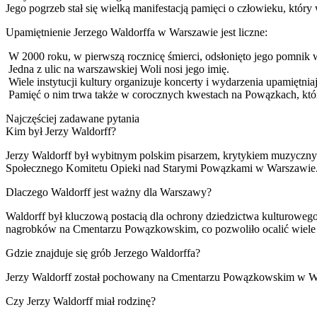
Jego pogrzeb stał się wielką manifestacją pamięci o człowieku, któr
Upamiętnienie Jerzego Waldorffa w Warszawie jest liczne:
W 2000 roku, w pierwszą rocznicę śmierci, odsłonięto jego pomni
Jedna z ulic na warszawskiej Woli nosi jego imię.
Wiele instytucji kultury organizuje koncerty i wydarzenia upamiętn
Pamięć o nim trwa także w corocznych kwestach na Powązkach, któr
Najczęściej zadawane pytania
Kim był Jerzy Waldorff?
Jerzy Waldorff był wybitnym polskim pisarzem, krytykiem muzycznym,
Społecznego Komitetu Opieki nad Starymi Powązkami w Warszawie
Dlaczego Waldorff jest ważny dla Warszawy?
Waldorff był kluczową postacią dla ochrony dziedzictwa kulturoweg
nagrobków na Cmentarzu Powązkowskim, co pozwoliło ocalić wiele d
Gdzie znajduje się grób Jerzego Waldorffa?
Jerzy Waldorff został pochowany na Cmentarzu Powązkowskim w Warsz
Czy Jerzy Waldorff miał rodzinę?