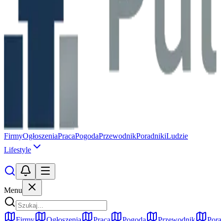
Firmy
Ogłoszenia
Praca
Pogoda
Przewodnik
Poradniki
Ludzie
Lifestyle
Menu
Firmy
Ogłoszenia
Praca
Pogoda
Przewodnik
Pora