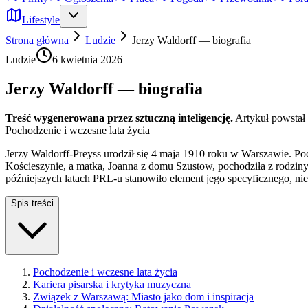
Lifestyle
Strona główna
Ludzie
Jerzy Waldorff — biografia
Ludzie
6 kwietnia 2026
Jerzy Waldorff — biografia
Treść wygenerowana przez sztuczną inteligencję.
Artykuł powstał
Pochodzenie i wczesne lata życia
Jerzy Waldorff-Preyss urodził się 4 maja 1910 roku w Warszawie. Poc
Kościeszynie, a matka, Joanna z domu Szustow, pochodziła z rodziny
późniejszych latach PRL-u stanowiło element jego specyficznego, ni
Spis treści
Pochodzenie i wczesne lata życia
Kariera pisarska i krytyka muzyczna
Związek z Warszawą: Miasto jako dom i inspiracja