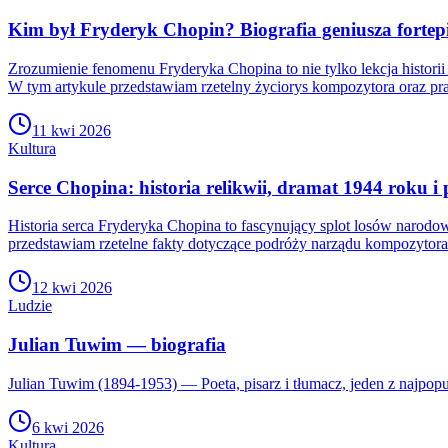
Kim był Fryderyk Chopin? Biografia geniusza forte
Zrozumienie fenomenu Fryderyka Chopina to nie tylko lekcja histor
W tym artykule przedstawiam rzetelny życiorys kompozytora oraz pra
11 kwi 2026
Kultura
Serce Chopina: historia relikwii, dramat 1944 roku 
Historia serca Fryderyka Chopina to fascynujący splot losów narodow
przedstawiam rzetelne fakty dotyczące podróży narządu kompozyto
12 kwi 2026
Ludzie
Julian Tuwim — biografia
Julian Tuwim (1894-1953) — Poeta, pisarz i tłumacz, jeden z najpop
6 kwi 2026
Kultura