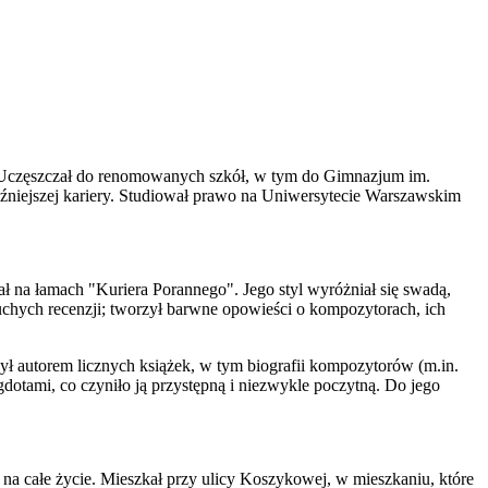
. Uczęszczał do renomowanych szkół, w tym do Gimnazjum im.
źniejszej kariery. Studiował prawo na Uniwersytecie Warszawskim
ł na łamach "Kuriera Porannego". Jego styl wyróżniał się swadą,
uchych recenzji; tworzył barwne opowieści o kompozytorach, ich
ł autorem licznych książek, w tym biografii kompozytorów (m.in.
gdotami, co czyniło ją przystępną i niezwykle poczytną. Do jego
na całe życie. Mieszkał przy ulicy Koszykowej, w mieszkaniu, które