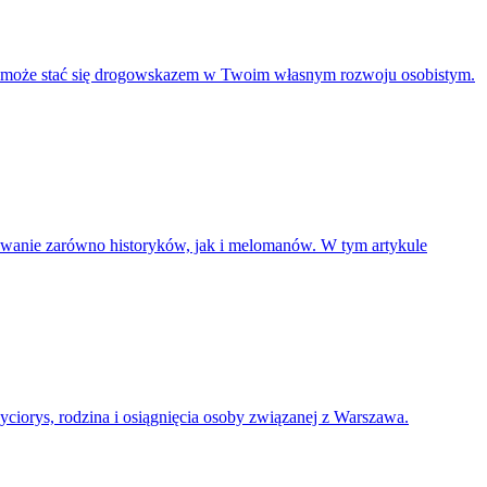
tóre może stać się drogowskazem w Twoim własnym rozwoju osobistym.
resowanie zarówno historyków, jak i melomanów. W tym artykule
yciorys, rodzina i osiągnięcia osoby związanej z Warszawa.