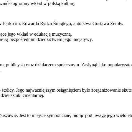
y wniósł ogromny wkład w polską kulturę.
k w Parku im. Edwarda Rydza-Śmigłego, autorstwa Gustawa Zemły.
iające jego wkład w edukację muzyczną.
e są bezpośrednim dziedzictwem jego inicjatywy.
 publicystą oraz działaczem społecznym. Zasłynął jako popularyzator 
.
o stolicy. Jego najważniejszym osiągnięciem było zorganizowanie sku
zieł sztuki cmentarnej.
awie. Jest to miejsce symboliczne, biorąc pod uwagę jego wieloletni