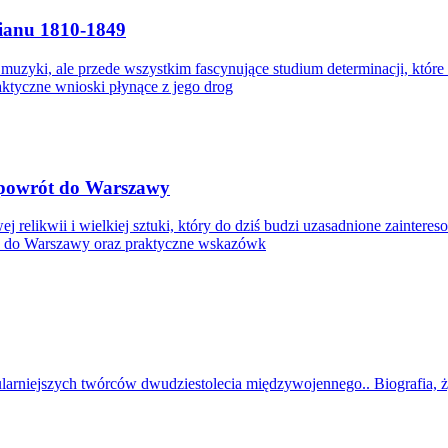
pianu 1810-1849
ii muzyki, ale przede wszystkim fascynujące studium determinacji, k
ktyczne wnioski płynące z jego drog
i powrót do Warszawy
ej relikwii i wielkiej sztuki, który do dziś budzi uzasadnione zainte
ra do Warszawy oraz praktyczne wskazówk
ularniejszych twórców dwudziestolecia międzywojennego.. Biografia, ż