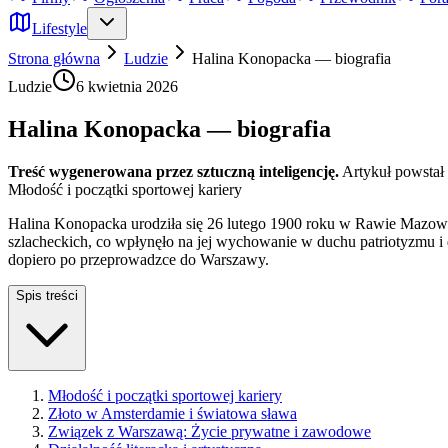
Lifestyle
Strona główna
Ludzie
Halina Konopacka — biografia
Ludzie
6 kwietnia 2026
Halina Konopacka — biografia
Treść wygenerowana przez sztuczną inteligencję.
Artykuł powstał
Młodość i początki sportowej kariery
Halina Konopacka urodziła się 26 lutego 1900 roku w Rawie Mazowiec
szlacheckich, co wpłynęło na jej wychowanie w duchu patriotyzmu i d
dopiero po przeprowadzce do Warszawy.
Spis treści
Młodość i początki sportowej kariery
Złoto w Amsterdamie i światowa sława
Związek z Warszawą: Życie prywatne i zawodowe