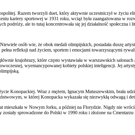
olitej. Razem tworzyli duet, który aktywnie uczestniczył w życiu elit
eniu kariery sportowej w 1931 roku, wciąż była zaangażowana w rozwó
podróży, ale to tutaj koncentrowała się jej działalność społeczna i li
Niewiele osób wie, że obok medali olimpijskich, posiadała duszę arty
ła pełna refleksji nad życiem, sportem i emocjami towarzyszącymi rywali
ównie krajobrazy, które często wystawiała w warszawskich salonach ar
a nowoczesnej, wyemancypowanej kobiety polskiej inteligencji. Jej art
olimpijską.
ycie Konopackiej. Wraz z mężem, Ignacym Matuszewskim, brała udzi
państwowym, w której Konopacka wykazała się niezwykłą odwagą i det
lat mieszkała w Nowym Jorku, a później na Florydzie. Nigdy nie wróci
rochy zostały sprowadzone do Polski w 1990 roku i złożone na Cment