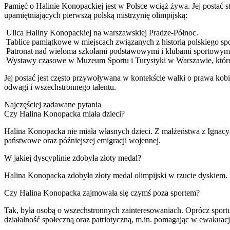
Pamięć o Halinie Konopackiej jest w Polsce wciąż żywa. Jej postać st
upamiętniających pierwszą polską mistrzynię olimpijską:
Ulica Haliny Konopackiej na warszawskiej Pradze-Północ.
Tablice pamiątkowe w miejscach związanych z historią polskiego spo
Patronat nad wieloma szkołami podstawowymi i klubami sportowymi
Wystawy czasowe w Muzeum Sportu i Turystyki w Warszawie, które r
Jej postać jest często przywoływana w kontekście walki o prawa kobi
odwagi i wszechstronnego talentu.
Najczęściej zadawane pytania
Czy Halina Konopacka miała dzieci?
Halina Konopacka nie miała własnych dzieci. Z małżeństwa z Ignac
państwowe oraz późniejszej emigracji wojennej.
W jakiej dyscyplinie zdobyła złoty medal?
Halina Konopacka zdobyła złoty medal olimpijski w rzucie dyskiem.
Czy Halina Konopacka zajmowała się czymś poza sportem?
Tak, była osobą o wszechstronnych zainteresowaniach. Oprócz sport
działalność społeczną oraz patriotyczną, m.in. pomagając w ewakuacj