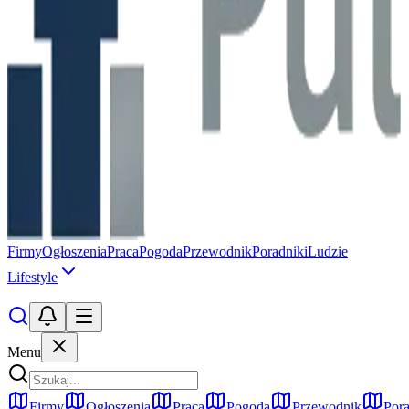
Firmy
Ogłoszenia
Praca
Pogoda
Przewodnik
Poradniki
Ludzie
Lifestyle
Menu
Firmy
Ogłoszenia
Praca
Pogoda
Przewodnik
Pora