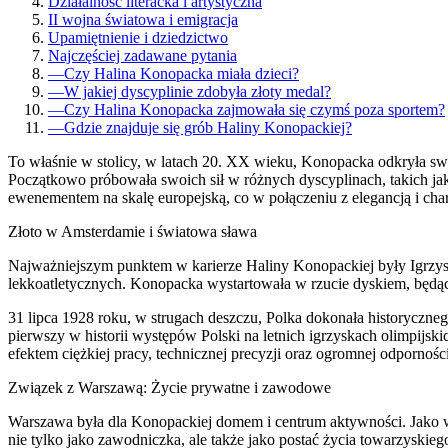
Działalność literacka i artystyczna
II wojna światowa i emigracja
Upamiętnienie i dziedzictwo
Najczęściej zadawane pytania
—
Czy Halina Konopacka miała dzieci?
—
W jakiej dyscyplinie zdobyła złoty medal?
—
Czy Halina Konopacka zajmowała się czymś poza sportem?
—
Gdzie znajduje się grób Haliny Konopackiej?
To właśnie w stolicy, w latach 20. XX wieku, Konopacka odkryła swó
Początkowo próbowała swoich sił w różnych dyscyplinach, takich jak 
ewenementem na skalę europejską, co w połączeniu z elegancją i cha
Złoto w Amsterdamie i światowa sława
Najważniejszym punktem w karierze Haliny Konopackiej były Igrzys
lekkoatletycznych. Konopacka wystartowała w rzucie dyskiem, będąc
31 lipca 1928 roku, w strugach deszczu, Polka dokonała historyczn
pierwszy w historii występów Polski na letnich igrzyskach olimpijsk
efektem ciężkiej pracy, technicznej precyzji oraz ogromnej odporno
Związek z Warszawą: Życie prywatne i zawodowe
Warszawa była dla Konopackiej domem i centrum aktywności. Jako wy
nie tylko jako zawodniczka, ale także jako postać życia towarzyski