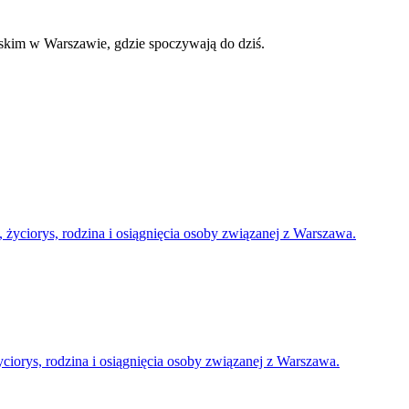
skim w Warszawie, gdzie spoczywają do dziś.
yciorys, rodzina i osiągnięcia osoby związanej z Warszawa.
yciorys, rodzina i osiągnięcia osoby związanej z Warszawa.