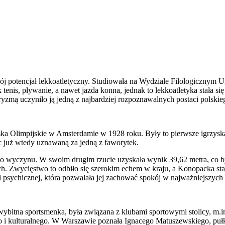
j potencjał lekkoatletyczny. Studiowała na Wydziale Filologicznym U
tenis, pływanie, a nawet jazda konna, jednak to lekkoatletyka stała 
ryzmą uczyniło ją jedną z najbardziej rozpoznawalnych postaci polsk
ka Olimpijskie w Amsterdamie w 1928 roku. Były to pierwsze igrzys
 już wtedy uznawaną za jedną z faworytek.
ego wyczynu. W swoim drugim rzucie uzyskała wynik 39,62 metra, co 
ich. Zwycięstwo to odbiło się szerokim echem w kraju, a Konopacka sta
ści psychicznej, która pozwalała jej zachować spokój w najważniejsz
bitna sportsmenka, była związana z klubami sportowymi stolicy, m.i
ego i kulturalnego. W Warszawie poznała Ignacego Matuszewskiego, pu