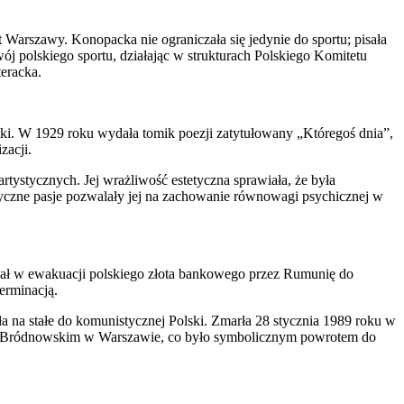
 Warszawy. Konopacka nie ograniczała się jedynie do sportu; pisała
j polskiego sportu, działając w strukturach Polskiego Komitetu
teracka.
stki. W 1929 roku wydała tomik poezji zatytułowany „Któregoś dnia”,
zacji.
tystycznych. Jej wrażliwość estetyczna sprawiała, że była
ystyczne pasje pozwalały jej na zachowanie równowagi psychicznej w
ał w ewakuacji polskiego złota bankowego przez Rumunię do
erminacją.
ła na stałe do komunistycznej Polski. Zmarła 28 stycznia 1989 roku w
arzu Bródnowskim w Warszawie, co było symbolicznym powrotem do