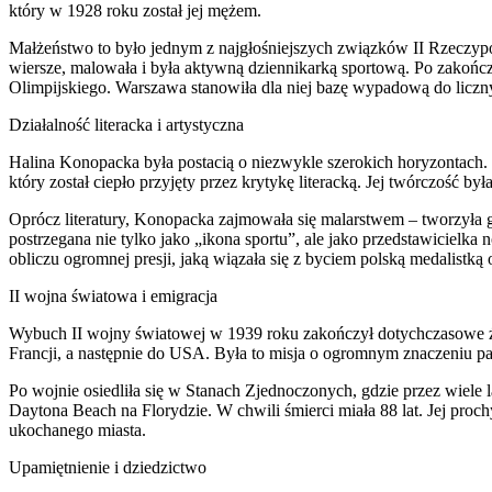
który w 1928 roku został jej mężem.
Małżeństwo to było jednym z najgłośniejszych związków II Rzeczyposp
wiersze, malowała i była aktywną dziennikarką sportową. Po zakończ
Olimpijskiego. Warszawa stanowiła dla niej bazę wypadową do licznych 
Działalność literacka i artystyczna
Halina Konopacka była postacią o niezwykle szerokich horyzontach. 
który został ciepło przyjęty przez krytykę literacką. Jej twórczość by
Oprócz literatury, Konopacka zajmowała się malarstwem – tworzyła gł
postrzegana nie tylko jako „ikona sportu”, ale jako przedstawicielk
obliczu ogromnej presji, jaką wiązała się z byciem polską medalistką 
II wojna światowa i emigracja
Wybuch II wojny światowej w 1939 roku zakończył dotychczasowe ż
Francji, a następnie do USA. Była to misja o ogromnym znaczeniu 
Po wojnie osiedliła się w Stanach Zjednoczonych, gdzie przez wiele 
Daytona Beach na Florydzie. W chwili śmierci miała 88 lat. Jej p
ukochanego miasta.
Upamiętnienie i dziedzictwo