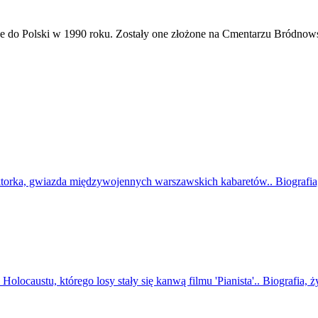
e do Polski w 1990 roku. Zostały one złożone na Cmentarzu Bródnow
rka, gwiazda międzywojennych warszawskich kabaretów.. Biografia, ż
locaustu, którego losy stały się kanwą filmu 'Pianista'.. Biografia, ż