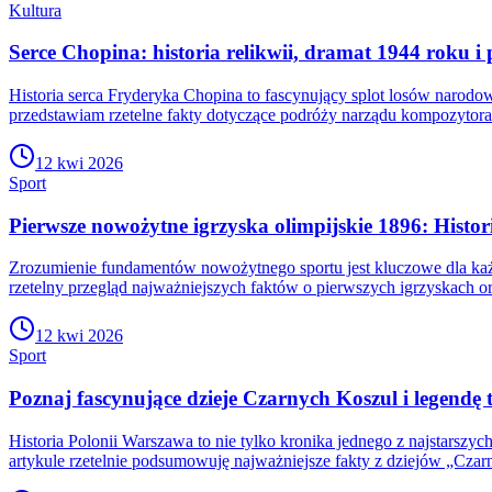
Kultura
Serce Chopina: historia relikwii, dramat 1944 roku 
Historia serca Fryderyka Chopina to fascynujący splot losów narodow
przedstawiam rzetelne fakty dotyczące podróży narządu kompozyto
12 kwi 2026
Sport
Pierwsze nowożytne igrzyska olimpijskie 1896: Histor
Zrozumienie fundamentów nowożytnego sportu jest kluczowe dla każde
rzetelny przegląd najważniejszych faktów o pierwszych igrzyskach o
12 kwi 2026
Sport
Poznaj fascynujące dzieje Czarnych Koszul i legendę 
Historia Polonii Warszawa to nie tylko kronika jednego z najstarszyc
artykule rzetelnie podsumowuję najważniejsze fakty z dziejów „Czar