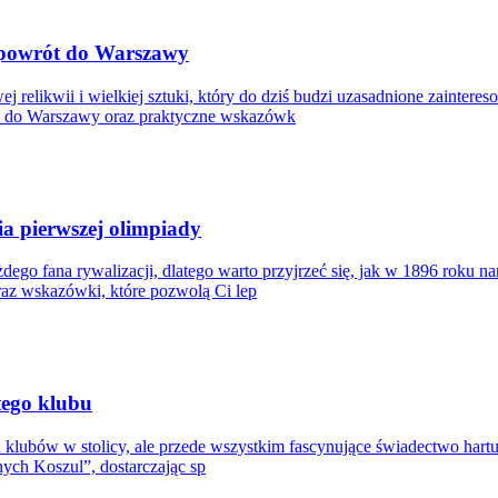
i powrót do Warszawy
ej relikwii i wielkiej sztuki, który do dziś budzi uzasadnione zainte
ra do Warszawy oraz praktyczne wskazówk
ia pierwszej olimpiady
go fana rywalizacji, dlatego warto przyjrzeć się, jak w 1896 roku na
raz wskazówki, które pozwolą Ci lep
tego klubu
h klubów w stolicy, ale przede wszystkim fascynujące świadectwo hartu
nych Koszul”, dostarczając sp