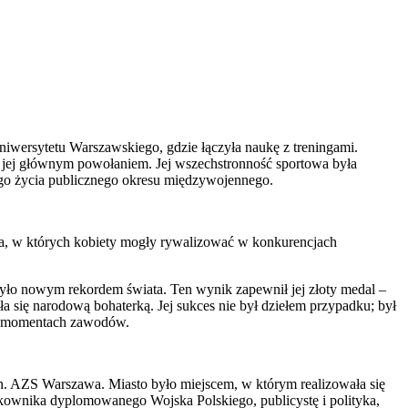
niwersytetu Warszawskiego, gdzie łączyła naukę z treningami.
się jej głównym powołaniem. Jej wszechstronność sportowa była
iego życia publicznego okresu międzywojennego.
ka, w których kobiety mogły rywalizować w konkurencjach
było nowym rekordem świata. Ten wynik zapewnił jej złoty medal –
ła się narodową bohaterką. Jej sukces nie był dziełem przypadku; był
ych momentach zawodów.
n. AZS Warszawa. Miasto było miejscem, w którym realizowała się
łkownika dyplomowanego Wojska Polskiego, publicystę i polityka,