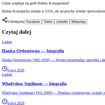
Gdzie znajduje się grób Haliny Konopackiej?
Halina Konopacka zmarła w USA, ale jej prochy zostały sprowadzon
Udostępnij:
Facebook
Twitter
LinkedIn
WhatsApp
Czytaj dalej
Ludzie
Hanka Ordonówna — biografia
Hanka Ordonówna (1902-1950) — Słynna piosenkarka, tancerka i akto
6 kwi 2026
Ludzie
Władysław Szpilman — biografia
Władysław Szpilman (1911-2000) — Pianista i kompozytor, ocalały z Ho
6 kwi 2026