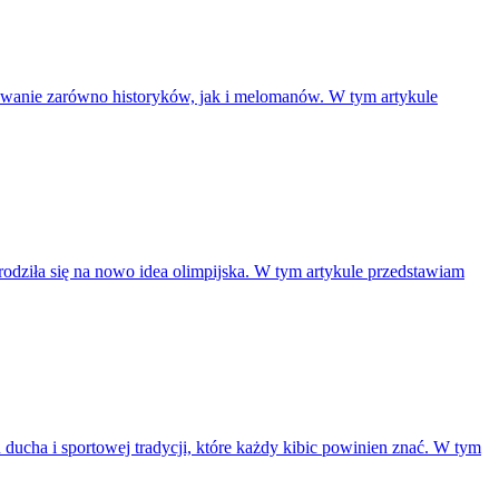
resowanie zarówno historyków, jak i melomanów. W tym artykule
rodziła się na nowo idea olimpijska. W tym artykule przedstawiam
 ducha i sportowej tradycji, które każdy kibic powinien znać. W tym