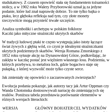
studukatowy. Z czasem opowieść stała się fundamentem tożsamości
stolicy, a w 1902 roku Walery Przyborowski uznał ją za jedyne
podanie, które lud znał naprawdę dobrze. To nie tylko bajka o
ptaku, lecz głęboka refleksja nad tym, czy złote monety
rzeczywiście mogą przynieść trwałe szczęście.
Analiza symboliki i archetypu w polskim folklorze
Kaczki jako mityczne strażniczki ukrytych skarbów
W tradycji ludowej ptaki te często występują jako istoty łączące
świat żywych z głębią wód, co czyni je idealnymi strażniczkami
ukrytych podziemnych skarbów. Wersja Romana Zmorskiego z
1852 roku sytuuje akcję na Dynasowskiej Górze, podkreślając, że
zaklęta w kaczkę postać jest więźniem własnego losu. Podziemia, w
których przebywa, to metafora loch, gdzie bogactwo staje się
pułapką, z której wyzwolić może tylko czyste serce.
Jak zmieniały się opowieści o zaczarowanych zwierzętach?
Ewolucja podania pokazuje, jak autorzy tacy jak Artur Oppman czy
Wanda Chotomska dostosowywali narrację do zmieniających się
realiów. Poniższa tabela przedstawia porównanie elementów w
różnych wersjach literackich:
WERSJA
GŁÓWNY BOHATER
CEL WYDATKÓW