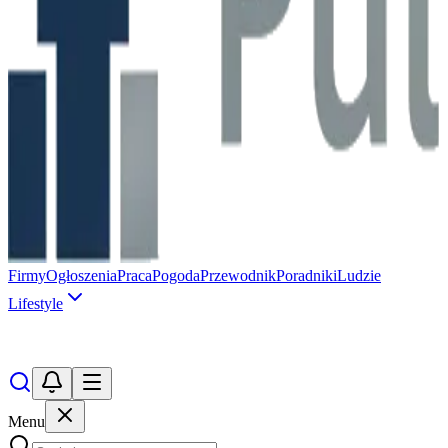
Firmy
Ogłoszenia
Praca
Pogoda
Przewodnik
Poradniki
Ludzie
Lifestyle
Menu