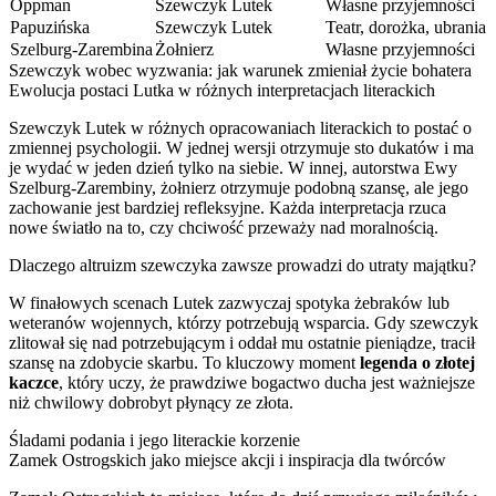
Oppman
Szewczyk Lutek
Własne przyjemności
Papuzińska
Szewczyk Lutek
Teatr, dorożka, ubrania
Szelburg-Zarembina
Żołnierz
Własne przyjemności
Szewczyk wobec wyzwania: jak warunek zmieniał życie bohatera
Ewolucja postaci Lutka w różnych interpretacjach literackich
Szewczyk Lutek w różnych opracowaniach literackich to postać o
zmiennej psychologii. W jednej wersji otrzymuje sto dukatów i ma
je wydać w jeden dzień tylko na siebie. W innej, autorstwa Ewy
Szelburg-Zarembiny, żołnierz otrzymuje podobną szansę, ale jego
zachowanie jest bardziej refleksyjne. Każda interpretacja rzuca
nowe światło na to, czy chciwość przeważy nad moralnością.
Dlaczego altruizm szewczyka zawsze prowadzi do utraty majątku?
W finałowych scenach Lutek zazwyczaj spotyka żebraków lub
weteranów wojennych, którzy potrzebują wsparcia. Gdy szewczyk
zlitował się nad potrzebującym i oddał mu ostatnie pieniądze, tracił
szansę na zdobycie skarbu. To kluczowy moment
legenda o złotej
kaczce
, który uczy, że prawdziwe bogactwo ducha jest ważniejsze
niż chwilowy dobrobyt płynący ze złota.
Śladami podania i jego literackie korzenie
Zamek Ostrogskich jako miejsce akcji i inspiracja dla twórców