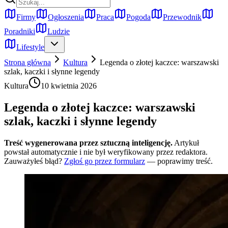
Firmy
Ogłoszenia
Praca
Pogoda
Przewodnik
Poradniki
Ludzie
Lifestyle
Strona główna
Kultura
Legenda o złotej kaczce: warszawski
szlak, kaczki i słynne legendy
Kultura
10 kwietnia 2026
Legenda o złotej kaczce: warszawski
szlak, kaczki i słynne legendy
Treść wygenerowana przez sztuczną inteligencję.
Artykuł
powstał automatycznie i nie był weryfikowany przez redaktora.
Zauważyłeś błąd?
Zgłoś go przez formularz
— poprawimy treść.