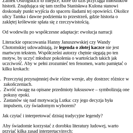
Zamek Ostrogskich to miejsce, które do dziś przyciąga miłośników
historii. Znajdująca się tam rzeźba Stanisława Kulona stanowi
doskonały punkt wyjścia do spaceru śladami tej opowieści. Okolice
ulicy Tamka i dawne podziemia to przestrzeń, gdzie historia o
zaklętej królewnie splata się z rzeczywistością.
Od wodewilu po współczesne adaptacje: ewolucja narracji
Literackie opracowania Hanny Januszewskiej czy Wandy
Chotomskiej udowadniają, że
legenda o złotej kaczce
nie jest
martwym tekstem. Współcześni autorzy chętnie sięgają po ten
motyw, by uczyć młodsze pokolenia o wartościach takich jak
uczciwość. Aby w pełni zrozumieć ten fenomen, warto pamiętać o
kilku krokach:
Przeczytaj przynajmniej dwie różne wersje, aby dostrzec różnice w
zakończeniach.
Zwróć uwagę na opisane przedmioty luksusowe – symbolizują one
pokusy epoki.
Zastanów się nad motywacją Lutka: czy jego decyzja była
impulsem, czy świadomym wyborem?
Jak czytać i interpretować dzisiaj tradycyjne legendy?
Aby świadomie korzystać z dorobku literatury ludowej, warto
przyjąć kilka zasad interpretacyjnych: