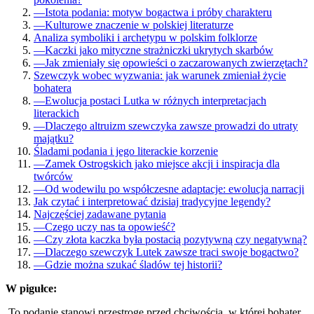
—
Istota podania: motyw bogactwa i próby charakteru
—
Kulturowe znaczenie w polskiej literaturze
Analiza symboliki i archetypu w polskim folklorze
—
Kaczki jako mityczne strażniczki ukrytych skarbów
—
Jak zmieniały się opowieści o zaczarowanych zwierzętach?
Szewczyk wobec wyzwania: jak warunek zmieniał życie
bohatera
—
Ewolucja postaci Lutka w różnych interpretacjach
literackich
—
Dlaczego altruizm szewczyka zawsze prowadzi do utraty
majątku?
Śladami podania i jego literackie korzenie
—
Zamek Ostrogskich jako miejsce akcji i inspiracja dla
twórców
—
Od wodewilu po współczesne adaptacje: ewolucja narracji
Jak czytać i interpretować dzisiaj tradycyjne legendy?
Najczęściej zadawane pytania
—
Czego uczy nas ta opowieść?
—
Czy złota kaczka była postacią pozytywną czy negatywną?
—
Dlaczego szewczyk Lutek zawsze traci swoje bogactwo?
—
Gdzie można szukać śladów tej historii?
W pigułce:
To podanie stanowi przestrogę przed chciwością, w której bohater