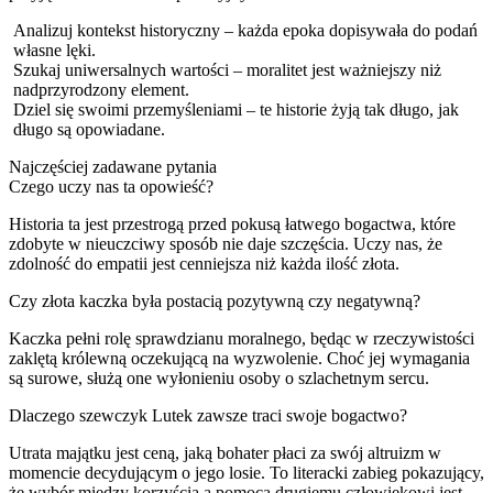
Analizuj kontekst historyczny – każda epoka dopisywała do podań
własne lęki.
Szukaj uniwersalnych wartości – moralitet jest ważniejszy niż
nadprzyrodzony element.
Dziel się swoimi przemyśleniami – te historie żyją tak długo, jak
długo są opowiadane.
Najczęściej zadawane pytania
Czego uczy nas ta opowieść?
Historia ta jest przestrogą przed pokusą łatwego bogactwa, które
zdobyte w nieuczciwy sposób nie daje szczęścia. Uczy nas, że
zdolność do empatii jest cenniejsza niż każda ilość złota.
Czy złota kaczka była postacią pozytywną czy negatywną?
Kaczka pełni rolę sprawdzianu moralnego, będąc w rzeczywistości
zaklętą królewną oczekującą na wyzwolenie. Choć jej wymagania
są surowe, służą one wyłonieniu osoby o szlachetnym sercu.
Dlaczego szewczyk Lutek zawsze traci swoje bogactwo?
Utrata majątku jest ceną, jaką bohater płaci za swój altruizm w
momencie decydującym o jego losie. To literacki zabieg pokazujący,
że wybór między korzyścią a pomocą drugiemu człowiekowi jest