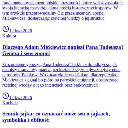
fundamentalny element polskiej tożsamości, który wciąż zaskakuje
swoją literacką maestrią i aktualnością historycznych sporów. W
tym artykule przeprowadzimy Cię przez meandry epopei
Mickiewicza, dostarczając rzetelnej wiedzy o jej struktur
12 kwi 2026
Kultura
Dlaczego Adam Mickiewicz napisał Pana Tadeusza?
Geneza i sens epopei
Zrozumienie genezy „Pana Tadeusza” to klucz do odkrycia, jak
osobisty dramat wygnańca przekształcił się w najważniejszy epos
narodowy Polaków. W tym artykule wyjaśniam, dlaczego Adam
Mickiewicz sięgnął po pióro na paryskiej emigracji, dostarczając
rzetelnej wiedzy o jego intencjach oraz praktycznych
12 kwi 2026
Kuchnia
Sennik jajka: co oznaczać może sen o jajkach,
symbolika i obfitość