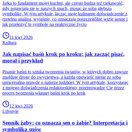
Jajka to fundament mojej kuchni, ale często budzą też ciekawość,
gdy pojawiają się w naszych snach, niosąc ze sobą głębszą
symbolikę. W tym artykule, łącząc moje kulinarne doświadczenie z
rzetelną analizą, wyjaśnię, co oznaczają poszczególne wizje senne i
jak przełożyć te symbole na praktyczne życio
11 kwi 2026
Kultura
Jak napisać baśń krok po kroku: jak zacząć pisać,
morał i przykład
Pisanie baśni to sztuka tworzenia światów, w których dobro zawsze
znajduje drogę do zwycięstwa, a każda opowieść niesie ze sobą
uniwersalną prawdę o naturze ludzkiej. W tym artykule, korzystając
z mojego doświadczenia redaktorskiego, przeprowadzę Cię przez
proces tworzenia własnej baśni krok po krok
12 kwi 2026
Lifestyle
Sennik żaby: co oznacza sen o żabie? Interpretacja i
symbolika snów