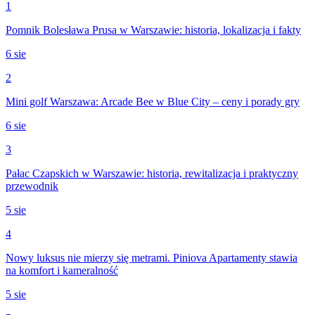
1
Pomnik Bolesława Prusa w Warszawie: historia, lokalizacja i fakty
6 sie
2
Mini golf Warszawa: Arcade Bee w Blue City – ceny i porady gry
6 sie
3
Pałac Czapskich w Warszawie: historia, rewitalizacja i praktyczny
przewodnik
5 sie
4
Nowy luksus nie mierzy się metrami. Piniova Apartamenty stawia
na komfort i kameralność
5 sie