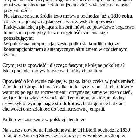
musi wydać otrzymane złoto w jeden dzień wyłącznie na własne
przyjemności.
Najstarsze spisane źródła tego motywu pochodzą już z
1830 roku
,
co czyni ją jedną z najstarszych warszawskich opowieści.
Praktyczna lekcja płynąca z historii mówi, że prawdziwe bogactwo
to nie suma pieniędzy, lecz umiejętność dzielenia się z
potrzebującymi.
Współczesna interpretacja często podkreśla konflikt między
konsumpcjonizmem a autentycznym altruizmem w codziennym
życiu.
Czym jest ta opowieść i dlaczego fascynuje kolejne pokolenia?
Istota podania: motyw bogactwa i próby charakteru
Opowieść o królewnie zaklętej w ptaka, która czeka w podziemiach
Zamkiem Ostrogskich na śmiałka, to klasyczny polski mit. Główny
warunek polega na roztrwonieniu otrzymanej sumy w jeden dzień,
wyłącznie na własne zachcianki. Ten motyw, w którym biedny
szewczyk otrzymuje nagle
sto dukatów
, bada granice ludzkiej
chciwości oraz zdolność do bezinteresownej empatii.
Kulturowe znaczenie w polskiej literaturze
Najstarszy dowód na funkcjonowanie tej historii pochodzi z 1830
roku, gdy Andrzej Słowaczyński użył jej w wodewilu Chłopiec