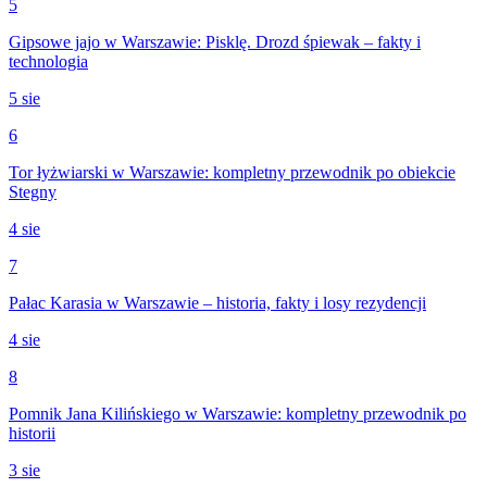
5
Gipsowe jajo w Warszawie: Pisklę. Drozd śpiewak – fakty i
technologia
5 sie
6
Tor łyżwiarski w Warszawie: kompletny przewodnik po obiekcie
Stegny
4 sie
7
Pałac Karasia w Warszawie – historia, fakty i losy rezydencji
4 sie
8
Pomnik Jana Kilińskiego w Warszawie: kompletny przewodnik po
historii
3 sie