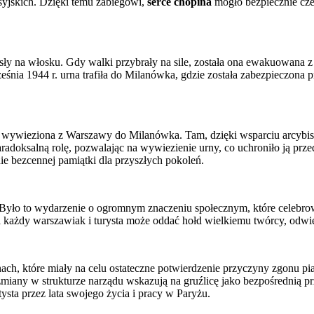
syjskich. Dzięki temu zabiegowi,
serce chopina
mogło bezpiecznie czek
isły na włosku. Gdy walki przybrały na sile, została ona ewakuowana 
nia 1944 r. urna trafiła do Milanówka, gdzie została zabezpieczona p
ła wywieziona z Warszawy do Milanówka. Tam, dzięki wsparciu arcybis
radoksalną rolę, pozwalając na wywiezienie urny, co uchroniło ją prze
ie bezcennej pamiątki dla przyszłych pokoleń.
. Było to wydarzenie o ogromnym znaczeniu społecznym, które celebro
każdy warszawiak i turysta może oddać hołd wielkiemu twórcy, odwi
h, które miały na celu ostateczne potwierdzenie przyczyny zgonu pia
miany w strukturze narządu wskazują na gruźlicę jako bezpośrednią p
ysta przez lata swojego życia i pracy w Paryżu.