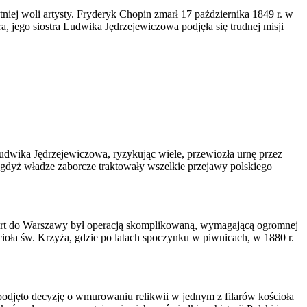
niej woli artysty. Fryderyk Chopin zmarł 17 października 1849 r. w
, jego siostra Ludwika Jędrzejewiczowa podjęła się trudnej misji
dwika Jędrzejewiczowa, ryzykując wiele, przewiozła urnę przez
, gdyż władze zaborcze traktowały wszelkie przejawy polskiego
ansport do Warszawy był operacją skomplikowaną, wymagającą ogromnej
cioła św. Krzyża, gdzie po latach spoczynku w piwnicach, w 1880 r.
 podjęto decyzję o wmurowaniu relikwii w jednym z filarów kościoła