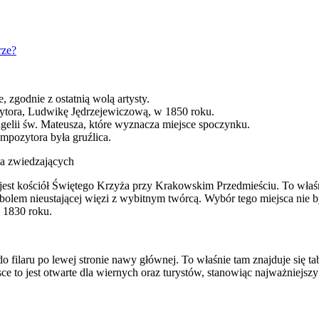
rze?
zgodnie z ostatnią wolą artysty.
zytora, Ludwikę Jędrzejewiczową, w 1850 roku.
gelii św. Mateusza, które wyznacza miejsce spoczynku.
mpozytora była gruźlica.
la zwiedzających
t kościół Świętego Krzyża przy Krakowskim Przedmieściu. To właśnie w
lem nieustającej więzi z wybitnym twórcą. Wybór tego miejsca nie by
 1830 roku.
o filaru po lewej stronie nawy głównej. To właśnie tam znajduje się 
e to jest otwarte dla wiernych oraz turystów, stanowiąc najważniejszy 