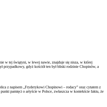
 tej świątyni, w lewej nawie, znajduje się nisza, w której
ł przypadkowy, gdyż kościół ten był bliski rodzinie Chopinów, a
tablica z napisem „Fryderykowi Chopinowi – rodacy” oraz cytatem z
punkt pamięci o artyście w Polsce, zwłaszcza w kontekście faktu, że