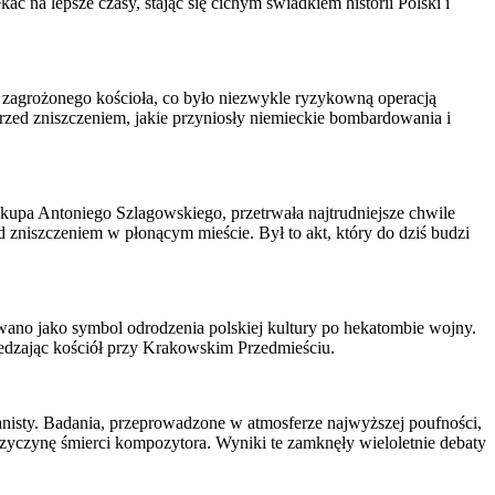
ać na lepsze czasy, stając się cichym świadkiem historii Polski i
z zagrożonego kościoła, co było niezwykle ryzykowną operacją
rzed zniszczeniem, jakie przyniosły niemieckie bombardowania i
kupa Antoniego Szlagowskiego, przetrwała najtrudniejsze chwile
d zniszczeniem w płonącym mieście. Był to akt, który do dziś budzi
wano jako symbol odrodzenia polskiej kultury po hekatombie wojny.
edzając kościół przy Krakowskim Przedmieściu.
nisty. Badania, przeprowadzone w atmosferze najwyższej poufności,
rzyczynę śmierci kompozytora. Wyniki te zamknęły wieloletnie debaty