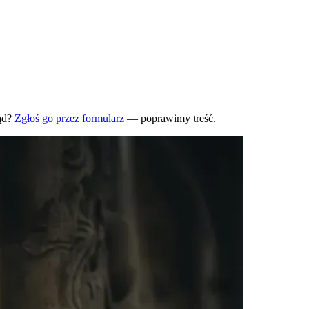
ąd?
Zgłoś go przez formularz
— poprawimy treść.