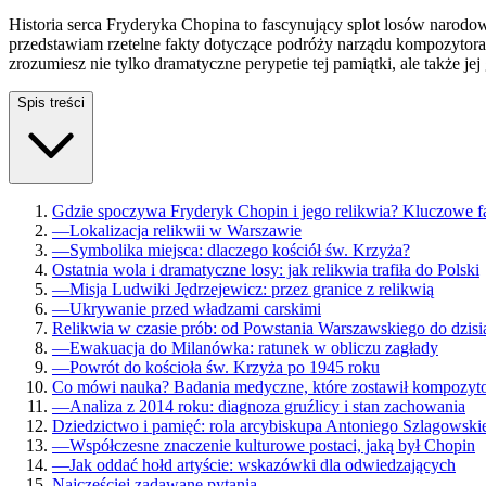
Historia serca Fryderyka Chopina to fascynujący splot losów narodow
przedstawiam rzetelne fakty dotyczące podróży narządu kompozytora 
zrozumiesz nie tylko dramatyczne perypetie tej pamiątki, ale także jej 
Spis treści
Gdzie spoczywa Fryderyk Chopin i jego relikwia? Kluczowe f
—
Lokalizacja relikwii w Warszawie
—
Symbolika miejsca: dlaczego kościół św. Krzyża?
Ostatnia wola i dramatyczne losy: jak relikwia trafiła do Polski
—
Misja Ludwiki Jędrzejewicz: przez granice z relikwią
—
Ukrywanie przed władzami carskimi
Relikwia w czasie prób: od Powstania Warszawskiego do dzisi
—
Ewakuacja do Milanówka: ratunek w obliczu zagłady
—
Powrót do kościoła św. Krzyża po 1945 roku
Co mówi nauka? Badania medyczne, które zostawił kompozyt
—
Analiza z 2014 roku: diagnoza gruźlicy i stan zachowania
Dziedzictwo i pamięć: rola arcybiskupa Antoniego Szlagowskie
—
Współczesne znaczenie kulturowe postaci, jaką był Chopin
—
Jak oddać hołd artyście: wskazówki dla odwiedzających
Najczęściej zadawane pytania