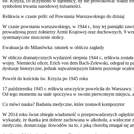
św. Krzyża, co uczyniono w tajemnicy, by nie prowokować władz ro
symbolem trwania narodowej tożsamości.
Relikwia w czasie prób: od Powstania Warszawskiego do dzisiaj
W czasie powstania warszawskiego, w 1944 r., losy tej pamiątki zaw
prowadzoną przez żołnierzy Armii Krajowej oraz duchownych. 9 wrześ
systematyczne niszczenie stolicy.
Ewakuacja do Milanówka: ratunek w obliczu zagłady
W obliczu dramatycznych wydarzeń sierpnia 1944 r., relikwia zosta
wojny. Niemiecki oficer, Erich von dem Bach-Zelewski, odegrał tu pa
dyskusje historyczne, jednak najważniejszym faktem pozostaje ocalen
Powrót do kościoła św. Krzyża po 1945 roku
17 października 1945 r. relikwia uroczyście powróciła do Warszawy
Od tego momentu na stałe spoczywa w swoim pierwotnym miejscu, a 
Co mówi nauka? Badania medyczne, które zostawił kompozytor
W 2014 roku świat obiegła wiadomość o przeprowadzonych oględzinac
wykazały, że tkanka jest dobrze zachowana w alkoholu, a widoczne z
medyczne, dostarczając dowodów na to, z jaką chorobą zmagał się art