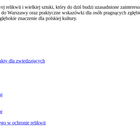
ej relikwii i wielkiej sztuki, który do dziś budzi uzasadnione zainte
do Warszawy oraz praktyczne wskazówki dla osób pragnących zgłębić t
głębokie znaczenie dla polskiej kultury.
akty dla zwiedzających
aj
or
go w ochronie relikwii