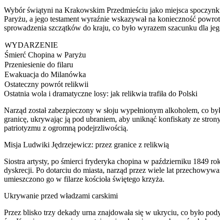
Wybór świątyni na Krakowskim Przedmieściu jako miejsca spoczynku wy
Paryżu, a jego testament wyraźnie wskazywał na konieczność powrotu 
sprowadzenia szczątków do kraju, co było wyrazem szacunku dla jeg
WYDARZENIE
Śmierć Chopina w Paryżu
Przeniesienie do filaru
Ewakuacja do Milanówka
Ostateczny powrót relikwii
Ostatnia wola i dramatyczne losy: jak relikwia trafiła do Polski
Narząd został zabezpieczony w słoju wypełnionym alkoholem, co by
granicę, ukrywając ją pod ubraniem, aby uniknąć konfiskaty ze stro
patriotyzmu z ogromną podejrzliwością.
Misja Ludwiki Jędrzejewicz: przez granice z relikwią
Siostra artysty, po śmierci fryderyka chopina w październiku 1849 
dyskrecji. Po dotarciu do miasta, narząd przez wiele lat przechowy
umieszczono go w filarze kościoła świętego krzyża.
Ukrywanie przed władzami carskimi
Przez blisko trzy dekady urna znajdowała się w ukryciu, co było po