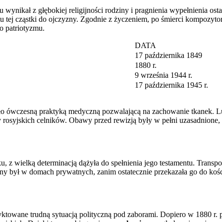
nikał z głębokiej religijności rodziny i pragnienia wypełnienia ostat
tej cząstki do ojczyzny. Zgodnie z życzeniem, po śmierci kompozytora
o patriotyzmu.
DATA
17 października 1849
1880 r.
9 września 1944 r.
17 października 1945 r.
ło ówczesną praktyką medyczną pozwalającą na zachowanie tkanek. Lu
ny rosyjskich celników. Obawy przed rewizją były w pełni uzasadnione
roku, z wielką determinacją dążyła do spełnienia jego testamentu. Tr
wany był w domach prywatnych, zanim ostatecznie przekazała go do koś
dyktowane trudną sytuacją polityczną pod zaborami. Dopiero w 1880 r.