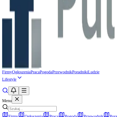
Firmy
Ogłoszenia
Praca
Pogoda
Przewodnik
Poradniki
Ludzie
Lifestyle
Menu
Firmy
Ogłoszenia
Praca
Pogoda
Przewodnik
Pora