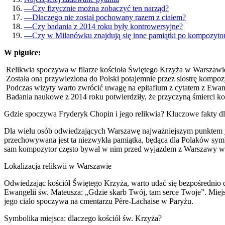
—
Czy fizycznie można zobaczyć ten narząd?
—
Dlaczego nie został pochowany razem z ciałem?
—
Czy badania z 2014 roku były kontrowersyjne?
—
Czy w Milanówku znajdują się inne pamiątki po kompozyto
W pigułce:
Relikwia spoczywa w filarze kościoła Świętego Krzyża w Warszawie, 
Została ona przywieziona do Polski potajemnie przez siostrę kompo
Podczas wizyty warto zwrócić uwagę na epitafium z cytatem z Ewan
Badania naukowe z 2014 roku potwierdziły, że przyczyną śmierci ko
Gdzie spoczywa Fryderyk Chopin i jego relikwia? Kluczowe fakty d
Dla wielu osób odwiedzających Warszawę najważniejszym punktem jes
przechowywana jest ta niezwykła pamiątka, będąca dla Polaków symbo
sam kompozytor często bywał w nim przed wyjazdem z Warszawy w
Lokalizacja relikwii w Warszawie
Odwiedzając kościół Świętego Krzyża, warto udać się bezpośrednio d
Ewangelii św. Mateusza: „Gdzie skarb Twój, tam serce Twoje”. Miejsc
jego ciało spoczywa na cmentarzu Père-Lachaise w Paryżu.
Symbolika miejsca: dlaczego kościół św. Krzyża?