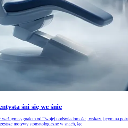
ntysta śni się we śnie
 być ważnym sygnałem od Twojej podświadomości, wskazującym na potr
częstsze motywy stomatologiczne w snach, łąc