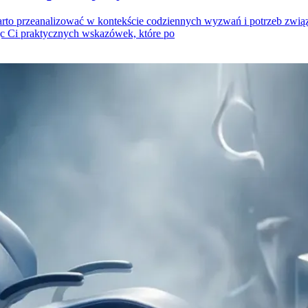
arto przeanalizować w kontekście codziennych wyzwań i potrzeb związ
jąc Ci praktycznych wskazówek, które po