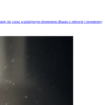
 staje się coraz ważniejszym elementem dbania o zdrowie i promienny