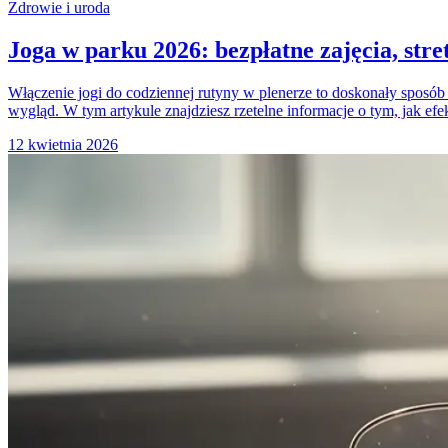
Zdrowie i uroda
Joga w parku 2026: bezpłatne zajęcia, str
Włączenie jogi do codziennej rutyny w plenerze to doskonały sposób 
wygląd. W tym artykule znajdziesz rzetelne informacje o tym, jak e
12 kwietnia 2026