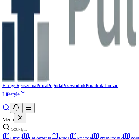
Firmy
Ogłoszenia
Praca
Pogoda
Przewodnik
Poradniki
Ludzie
Lifestyle
Menu
Firmy
Ogłoszenia
Praca
Pogoda
Przewodnik
Pora