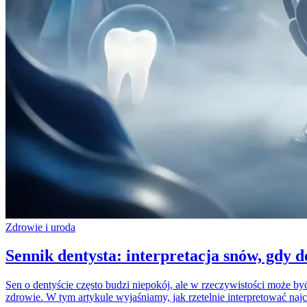
Zdrowie i uroda
Sennik dentysta: interpretacja snów, gdy de
Sen o dentyście często budzi niepokój, ale w rzeczywistości może
zdrowie. W tym artykule wyjaśniamy, jak rzetelnie interpretować naj