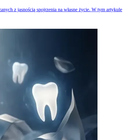
anych z jasnością spojrzenia na własne życie. W tym artykule