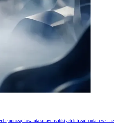
zebę uporządkowania spraw osobistych lub zadbania o własne