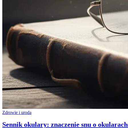
Zdrowie i uroda
Sennik okulary: znaczenie snu o okularach