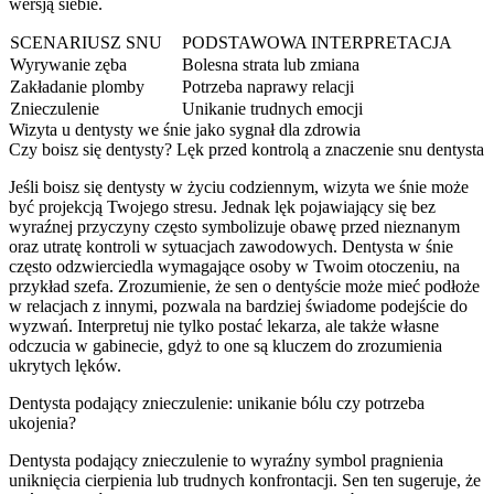
wersją siebie.
SCENARIUSZ SNU
PODSTAWOWA INTERPRETACJA
Wyrywanie zęba
Bolesna strata lub zmiana
Zakładanie plomby
Potrzeba naprawy relacji
Znieczulenie
Unikanie trudnych emocji
Wizyta u dentysty we śnie jako sygnał dla zdrowia
Czy boisz się dentysty? Lęk przed kontrolą a znaczenie snu dentysta
Jeśli boisz się dentysty w życiu codziennym, wizyta we śnie może
być projekcją Twojego stresu. Jednak lęk pojawiający się bez
wyraźnej przyczyny często symbolizuje obawę przed nieznanym
oraz utratę kontroli w sytuacjach zawodowych. Dentysta w śnie
często odzwierciedla wymagające osoby w Twoim otoczeniu, na
przykład szefa. Zrozumienie, że sen o dentyście może mieć podłoże
w relacjach z innymi, pozwala na bardziej świadome podejście do
wyzwań. Interpretuj nie tylko postać lekarza, ale także własne
odczucia w gabinecie, gdyż to one są kluczem do zrozumienia
ukrytych lęków.
Dentysta podający znieczulenie: unikanie bólu czy potrzeba
ukojenia?
Dentysta podający znieczulenie to wyraźny symbol pragnienia
uniknięcia cierpienia lub trudnych konfrontacji. Sen ten sugeruje, że