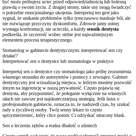
być może próbujesz uciec przed odpowiedzialnością lub bolesną
prawdą o swoim życiu. Z drugiej strony, takie sny mogą świadczyć
o potrzebie emocjonalnego ukojenia. Interpretuj ten gest jako
sygnał, że unikanie problemów tylko tymczasowo maskuje ból, ale
nie rozwiązuje przyczyny dyskomfortu. Zdrowie jamy ustnej
wymaga konfrontacji, nie ucieczki, a każdy
sennik dentysta
podkreśla, że szczerość wobec siebie jest najważniejszym
elementem procesu terapeutycznego.
Stomatolog w gabinecie dentystycznym: interpretować sen czy
działać?
Interpretować sen o dentystce lub stomatologu w praktyce
Interpretuj sen o dentystce czy stomatologu jako próbę zrozumienia
własnego stosunku do autorytetów i pomocy z zewnątrz. Gabinet
dentystyczny jest wizualizacją miejsca, w którym musimy pozwolić
innym na ingerencję w naszą prywatność. Często pojawia się
dentysta, aby przypomnieć, że poleganie wyłącznie na własnych
siłach nie zawsze jest najskuteczniejszą strategią. Jeśli śnisz o
profesjonalnym gabinecie, oznacza to, że nadszedł czas, by szukać
rady u życzliwej osoby. Twój senny lekarz to często
sprzymierzeniec, który chce pomóc Ci odzyskać utracony blask.
Sen o leczeniu zębów a realna dbałość o uśmiech
Często sennik wskazuje, że nasza podświadomość przenosi troski o