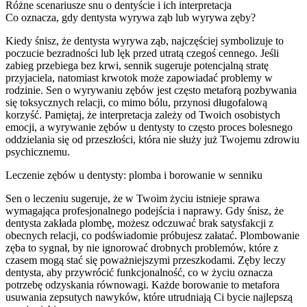
Różne scenariusze snu o dentyście i ich interpretacja
Co oznacza, gdy dentysta wyrywa ząb lub wyrywa zęby?
Kiedy śnisz, że dentysta wyrywa ząb, najczęściej symbolizuje to
poczucie bezradności lub lęk przed utratą czegoś cennego. Jeśli
zabieg przebiega bez krwi, sennik sugeruje potencjalną stratę
przyjaciela, natomiast krwotok może zapowiadać problemy w
rodzinie. Sen o wyrywaniu zębów jest często metaforą pozbywania
się toksycznych relacji, co mimo bólu, przynosi długofalową
korzyść. Pamiętaj, że interpretacja zależy od Twoich osobistych
emocji, a wyrywanie zębów u dentysty to często proces bolesnego
oddzielania się od przeszłości, która nie służy już Twojemu zdrowiu
psychicznemu.
Leczenie zębów u dentysty: plomba i borowanie w senniku
Sen o leczeniu sugeruje, że w Twoim życiu istnieje sprawa
wymagająca profesjonalnego podejścia i naprawy. Gdy śnisz, że
dentysta zakłada plombę, możesz odczuwać brak satysfakcji z
obecnych relacji, co podświadomie próbujesz załatać. Plombowanie
zęba to sygnał, by nie ignorować drobnych problemów, które z
czasem mogą stać się poważniejszymi przeszkodami. Zęby leczy
dentysta, aby przywrócić funkcjonalność, co w życiu oznacza
potrzebę odzyskania równowagi. Każde borowanie to metafora
usuwania zepsutych nawyków, które utrudniają Ci bycie najlepszą