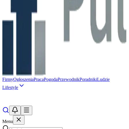
Firmy
Ogłoszenia
Praca
Pogoda
Przewodnik
Poradniki
Ludzie
Lifestyle
Menu