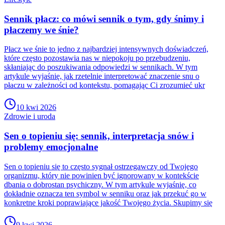
Sennik płacz: co mówi sennik o tym, gdy śnimy i
płaczemy we śnie?
Płacz we śnie to jedno z najbardziej intensywnych doświadczeń,
które często pozostawia nas w niepokoju po przebudzeniu,
skłaniając do poszukiwania odpowiedzi w sennikach. W tym
artykule wyjaśnię, jak rzetelnie interpretować znaczenie snu o
płaczu w zależności od kontekstu, pomagając Ci zrozumieć ukr
10 kwi 2026
Zdrowie i uroda
Sen o topieniu się: sennik, interpretacja snów i
problemy emocjonalne
Sen o topieniu się to często sygnał ostrzegawczy od Twojego
organizmu, który nie powinien być ignorowany w kontekście
dbania o dobrostan psychiczny. W tym artykule wyjaśnię, co
dokładnie oznacza ten symbol w senniku oraz jak przekuć go w
konkretne kroki poprawiające jakość Twojego życia. Skupimy się
9 kwi 2026