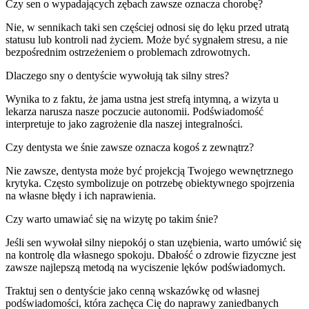
Czy sen o wypadających zębach zawsze oznacza chorobę?
Nie, w sennikach taki sen częściej odnosi się do lęku przed utratą
statusu lub kontroli nad życiem. Może być sygnałem stresu, a nie
bezpośrednim ostrzeżeniem o problemach zdrowotnych.
Dlaczego sny o dentyście wywołują tak silny stres?
Wynika to z faktu, że jama ustna jest strefą intymną, a wizyta u
lekarza narusza nasze poczucie autonomii. Podświadomość
interpretuje to jako zagrożenie dla naszej integralności.
Czy dentysta we śnie zawsze oznacza kogoś z zewnątrz?
Nie zawsze, dentysta może być projekcją Twojego wewnętrznego
krytyka. Często symbolizuje on potrzebę obiektywnego spojrzenia
na własne błędy i ich naprawienia.
Czy warto umawiać się na wizytę po takim śnie?
Jeśli sen wywołał silny niepokój o stan uzębienia, warto umówić się
na kontrolę dla własnego spokoju. Dbałość o zdrowie fizyczne jest
zawsze najlepszą metodą na wyciszenie lęków podświadomych.
Traktuj sen o dentyście jako cenną wskazówkę od własnej
podświadomości, która zachęca Cię do naprawy zaniedbanych