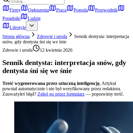
Firmy
Ogłoszenia
Praca
Pogoda
Przewodnik
Poradniki
Ludzie
Lifestyle
Strona główna
Zdrowie i uroda
Sennik dentysta: interpretacja
snów, gdy dentysta śni się we śnie
Zdrowie i uroda
12 kwietnia 2026
Sennik dentysta: interpretacja snów, gdy
dentysta śni się we śnie
Treść wygenerowana przez sztuczną inteligencję.
Artykuł
powstał automatycznie i nie był weryfikowany przez redaktora.
Zauważyłeś błąd?
Zgłoś go przez formularz
— poprawimy treść.