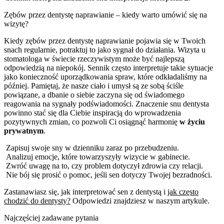
Zębów przez dentystę naprawianie – kiedy warto umówić się na
wizytę?
Kiedy zębów przez dentystę naprawianie pojawia się w Twoich
snach regularnie, potraktuj to jako sygnał do działania. Wizyta u
stomatologa w świecie rzeczywistym może być najlepszą
odpowiedzią na niepokój. Sennik często interpretuje takie sytuacje
jako konieczność uporządkowania spraw, które odkładaliśmy na
później. Pamiętaj, że nasze ciało i umysł są ze sobą ściśle
powiązane, a dbanie o siebie zaczyna się od świadomego
reagowania na sygnały podświadomości. Znaczenie snu dentysta
powinno stać się dla Ciebie inspiracją do wprowadzenia
pozytywnych zmian, co pozwoli Ci osiągnąć harmonię
w życiu
prywatnym
.
Zapisuj swoje sny w dzienniku zaraz po przebudzeniu.
Analizuj emocje, które towarzyszyły wizycie w gabinecie.
Zwróć uwagę na to, czy problem dotyczył zdrowia czy relacji.
Nie bój się prosić o pomoc, jeśli sen dotyczy Twojej bezradności.
Zastanawiasz się, jak interpretować sen z dentystą i
jak często
chodzić do dentysty?
Odpowiedzi znajdziesz w naszym artykule.
Najczęściej zadawane pytania