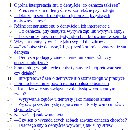
Ogólna interpretacja snu o dentyście: co oznacza taki sen?
—
Znaczenie snu o dentyście w kontekście psychologii
—
Dlaczego sennik dentysta to jeden z najczęstszych
motywów snów?
Różne scenariusze snu o dentyście i ich interpretacja
—
Co oznacza, gdy dentysta wyrywa ząb lub wyrywa zęby?
—
Leczenie zębów u dentysty: plomba i borowanie w senniku
Wizyta u dentysty we śnie jako sygnał dla zdrowia
—
Czy boisz się dentysty? Lęk przed kontrolą a znaczenie snu
dentysta
—
Dentysta podający znieczulenie: unikanie bólu czy
potrzeba ukojenia?
Stomatolog w gabinecie dentystycznym: interpretować sen
czy działać?
—
Interpretować sen o dentystce lub stomatologu w praktyce
—
Sen o leczeniu zębów a realna dbałość o uśmiech
Jak analizować sny związane z dentystą w codziennym
życiu?
—
Wyrywanie zębów u dentysty jako metafora zmian
—
Zębów przez dentystę naprawianie – kiedy warto umówić
się na wizytę?
Najczęściej zadawane pytania
—
Czy sen o wypadających zębach zawsze oznacza chorobę?
—
Dlaczego sny o dentyście wywołują tak silny stres?