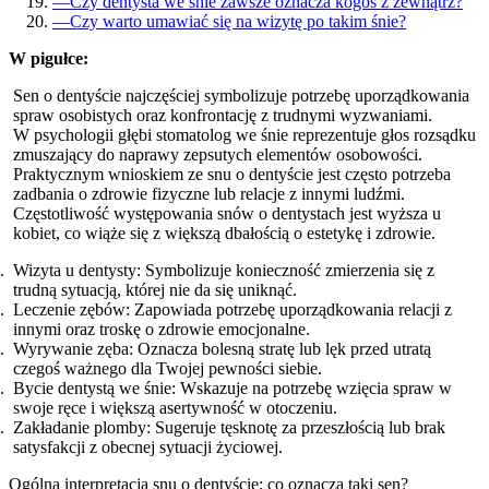
—
Czy dentysta we śnie zawsze oznacza kogoś z zewnątrz?
—
Czy warto umawiać się na wizytę po takim śnie?
W pigułce:
Sen o dentyście najczęściej symbolizuje potrzebę uporządkowania
spraw osobistych oraz konfrontację z trudnymi wyzwaniami.
W psychologii głębi stomatolog we śnie reprezentuje głos rozsądku
zmuszający do naprawy zepsutych elementów osobowości.
Praktycznym wnioskiem ze snu o dentyście jest często potrzeba
zadbania o zdrowie fizyczne lub relacje z innymi ludźmi.
Częstotliwość występowania snów o dentystach jest wyższa u
kobiet, co wiąże się z większą dbałością o estetykę i zdrowie.
Wizyta u dentysty: Symbolizuje konieczność zmierzenia się z
trudną sytuacją, której nie da się uniknąć.
Leczenie zębów: Zapowiada potrzebę uporządkowania relacji z
innymi oraz troskę o zdrowie emocjonalne.
Wyrywanie zęba: Oznacza bolesną stratę lub lęk przed utratą
czegoś ważnego dla Twojej pewności siebie.
Bycie dentystą we śnie: Wskazuje na potrzebę wzięcia spraw w
swoje ręce i większą asertywność w otoczeniu.
Zakładanie plomby: Sugeruje tęsknotę za przeszłością lub brak
satysfakcji z obecnej sytuacji życiowej.
Ogólna interpretacja snu o dentyście: co oznacza taki sen?