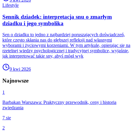
Lifestyle
Sennik dziadek: interpretacja snu o zmarłym
dziadku i jego symbolika
Sen o dziadku to jedno z najbardziej poruszających doświadczeń,
które często skłania nas do głębszej refleksji nad własnymi
wyborami i życiowymi korzeniami. W tym artykule, opierając się na
rzetelnej wiedzy psychologicznej i tradycyjnej symbolice, wyjaśnię,
jak interpretować takie sny, abyś mógł wyk
9 kwi 2026
Najnowsze
1
Barbakan Warszawa: Praktyczny przewodnik, ceny i historia
zwiedzania
7 sie
2