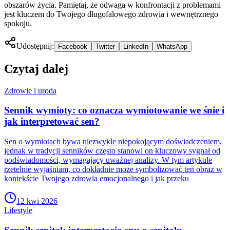
obszarów życia. Pamiętaj, że odwaga w konfrontacji z problemami
jest kluczem do Twojego długofalowego zdrowia i wewnętrznego
spokoju.
Udostępnij:
Facebook
Twitter
LinkedIn
WhatsApp
Czytaj dalej
Zdrowie i uroda
Sennik wymioty: co oznacza wymiotowanie we śnie i
jak interpretować sen?
Sen o wymiotach bywa niezwykle niepokojącym doświadczeniem,
jednak w tradycji senników często stanowi on kluczowy sygnał od
podświadomości, wymagający uważnej analizy. W tym artykule
rzetelnie wyjaśniam, co dokładnie może symbolizować ten obraz w
kontekście Twojego zdrowia emocjonalnego i jak przeku
12 kwi 2026
Lifestyle