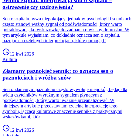
Sennik szpital: interpretacja snu o szpitalu –
ostrzeżenie czy uzdrowienia?
Sen o szpitalu bywa niepokojący, jednak w psychologii i sennikach
często stanowi ważny sygnał od podświadomości, który warto
potraktować jako wskazówkę do zadbania o własny dobrostan. W
tym artykule wyjaśniam, co dokładnie oznacza sen o szpitalu,
bazując na rzetelnych interpretacjach, które pomogą C
12 kwi 2026
Kultura
Złamany paznokieć sennik: co oznacza sen o
paznokciach i wróżba snów
Sen o złamanym paznokciu często wywołuje niepokój, będąc dla
wielu czytelników wyraźnym sygnałem płynącym z
podświadomości, który warto uważnie przeanalizować. W
niniejszym artykule przedstawiam rzetelną interpretację tego
symbolu, łączącą kulturowe znaczenie sennika z praktycznymi
wskazówkami, któr
12 kwi 2026
Lifestyle