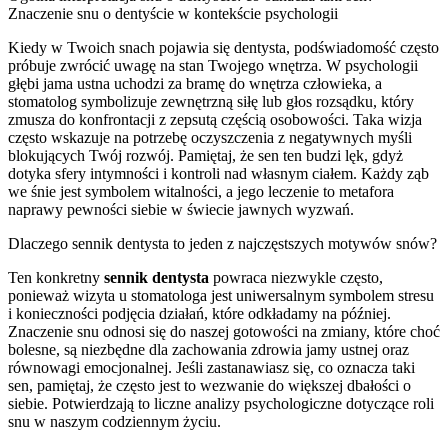
Znaczenie snu o dentyście w kontekście psychologii
Kiedy w Twoich snach pojawia się dentysta, podświadomość często
próbuje zwrócić uwagę na stan Twojego wnętrza. W psychologii
głębi jama ustna uchodzi za bramę do wnętrza człowieka, a
stomatolog symbolizuje zewnętrzną siłę lub głos rozsądku, który
zmusza do konfrontacji z zepsutą częścią osobowości. Taka wizja
często wskazuje na potrzebę oczyszczenia z negatywnych myśli
blokujących Twój rozwój. Pamiętaj, że sen ten budzi lęk, gdyż
dotyka sfery intymności i kontroli nad własnym ciałem. Każdy ząb
we śnie jest symbolem witalności, a jego leczenie to metafora
naprawy pewności siebie w świecie jawnych wyzwań.
Dlaczego sennik dentysta to jeden z najczęstszych motywów snów?
Ten konkretny
sennik dentysta
powraca niezwykle często,
ponieważ wizyta u stomatologa jest uniwersalnym symbolem stresu
i konieczności podjęcia działań, które odkładamy na później.
Znaczenie snu odnosi się do naszej gotowości na zmiany, które choć
bolesne, są niezbędne dla zachowania zdrowia jamy ustnej oraz
równowagi emocjonalnej. Jeśli zastanawiasz się, co oznacza taki
sen, pamiętaj, że często jest to wezwanie do większej dbałości o
siebie. Potwierdzają to liczne analizy psychologiczne dotyczące roli
snu w naszym codziennym życiu.