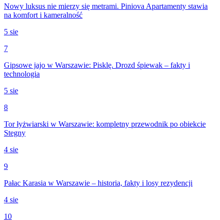
Nowy luksus nie mierzy się metrami. Piniova Apartamenty stawia
na komfort i kameralność
5 sie
7
Gipsowe jajo w Warszawie: Pisklę. Drozd śpiewak – fakty i
technologia
5 sie
8
Tor łyżwiarski w Warszawie: kompletny przewodnik po obiekcie
Stegny
4 sie
9
Pałac Karasia w Warszawie – historia, fakty i losy rezydencji
4 sie
10