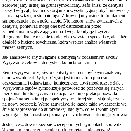
zdrowie jamy ustnej na grunt symboliczny. Jeśli śnisz, że dentysta
leczy Twój ząb, być może organizm wysyła sygnał, abyś umówił się
na realną wizytę u stomatologa. Zdrowie jamy ustnej to fundament
samopoczucia i pewności siebie. Nie ignoruj snów związanych z
dentystą, ponieważ mogą one być ostrzeżeniem przed
zaniedbaniami wpływającymi na Twoją kondycję fizyczną.
Regularne dbanie o siebie to nie tylko wizyta u specjalisty, ale także
dbałość o higienę psychiczną, którą wspiera analiza własnych
marzeń sennych.
Jak analizować sny związane z dentystą w codziennym życiu?
Wyrywanie zębów u dentysty jako metafora zmian
Sen o wyrywaniu zębów u dentysty nie musi być złym znakiem,
choć wywołuje duży lęk. Często jest to metafora procesu
oczyszczania i odnawiania, koniecznego, abyś mógł ruszyć dalej.
Wyrywanie zębów symbolizuje gotowość do pozbycia się starych
przekonań lub toksycznych relacji. Taka interpretacja pozwala
spojrzeć na sen z innej perspektywy, w której strata staje się szansą
na nowy początek. Warto zauważyć, że każde takie wydarzenie we
śnie to zaproszenie do autorefleksji nad tym, co w Twoim życiu
wymaga natychmiastowej zmiany dla zachowania dobrego zdrowia.
Jeśli chcesz dowiedzieć się więcej o innych symbolach, sprawdź
\1sennik nietoperz znaczenie snu interpretacja nietoperza\2.