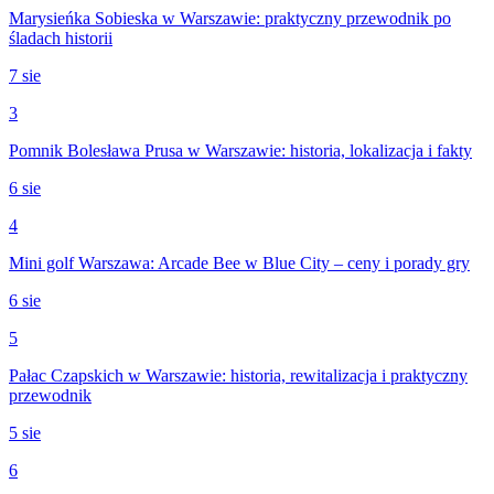
Marysieńka Sobieska w Warszawie: praktyczny przewodnik po
śladach historii
7 sie
3
Pomnik Bolesława Prusa w Warszawie: historia, lokalizacja i fakty
6 sie
4
Mini golf Warszawa: Arcade Bee w Blue City – ceny i porady gry
6 sie
5
Pałac Czapskich w Warszawie: historia, rewitalizacja i praktyczny
przewodnik
5 sie
6