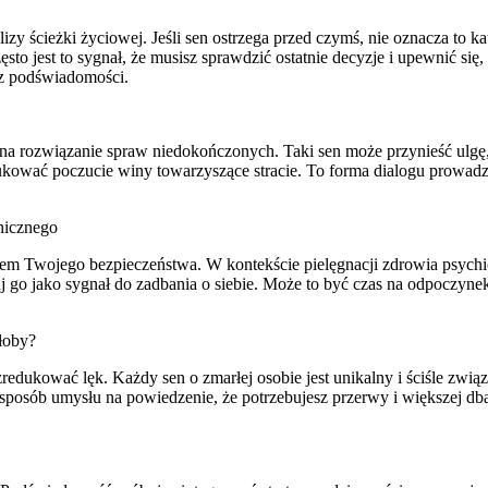
izy ścieżki życiowej. Jeśli sen ostrzega przed czymś, nie oznacza to k
to jest to sygnał, że musisz sprawdzić ostatnie decyzje i upewnić się
 z podświadomości.
na rozwiązanie spraw niedokończonych. Taki sen może przynieść ulgę,
ować poczucie winy towarzyszące stracie. To forma dialogu prowadz
hicznego
rem Twojego bezpieczeństwa. W kontekście pielęgnacji zdrowia psych
 go jako sygnał do zadbania o siebie. Może to być czas na odpoczynek
łoby?
redukować lęk. Każdy sen o zmarłej osobie jest unikalny i ściśle zw
sposób umysłu na powiedzenie, że potrzebujesz przerwy i większej db