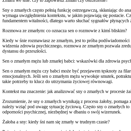
Zmarli we śnie: czy to zapowiedź zmian czy ostrzeżenie?
Sny o zmarłych często pełnią funkcję ostrzegawczą, skłaniając do anal
wymaga uwzględnienia kontekstu, w jakim pojawiają się postacie. Częs
fundamentem witalności, dlatego warto słuchać sygnałów płynących
Rozmowa ze zmarłym: co oznacza sen o rozmowie z kimś bliskim?
Kiedy w śnie rozmawiasz ze zmarłym, jest to próba podświadomości 
widzenia zdrowia psychicznego, rozmowa ze zmarłym pozwala zreduk
dystansu do przeszłości.
Sen o zmarłym mężu lub zmarłej babci: wskazówki dla zdrowia psyc
Sen o zmarłym mężu czy babci może być przejawem tęsknoty za fila
emocjonalnych. Jeśli sen o zmarłym mężu wywołuje smutek, potraktuj
takie potrzeby to klucz do utrzymania życiowej równowagi.
Kontekst ma znaczenie: jak analizować sny o zmarłych w procesie ża
Zrozumienie, że sny o zmarłych wynikają z procesu żałoby, pomaga z
należy wziąć pod uwagę sytuację życiową. Często sny o zmarłych to 
odporności psychicznej, niezbędnej w dbaniu o swój wizerunek.
Żałoba a sny: kiedy śni nam się zmarły w trudnym czasie?