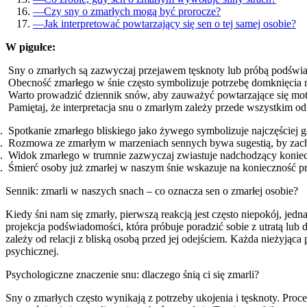
—
Czy sny o zmarłych mogą być prorocze?
—
Jak interpretować powtarzający się sen o tej samej osobie?
W pigułce:
Sny o zmarłych są zazwyczaj przejawem tęsknoty lub próbą podświad
Obecność zmarłego w śnie często symbolizuje potrzebę domknięcia 
Warto prowadzić dziennik snów, aby zauważyć powtarzające się moty
Pamiętaj, że interpretacja snu o zmarłym zależy przede wszystkim 
Spotkanie zmarłego bliskiego jako żywego symbolizuje najczęściej 
Rozmowa ze zmarłym w marzeniach sennych bywa sugestią, by zac
Widok zmarłego w trumnie zazwyczaj zwiastuje nadchodzący koniec 
Śmierć osoby już zmarłej w naszym śnie wskazuje na konieczność p
Sennik: zmarli w naszych snach – co oznacza sen o zmarłej osobie?
Kiedy śni nam się zmarły, pierwszą reakcją jest często niepokój, jed
projekcja podświadomości, która próbuje poradzić sobie z utratą lub 
zależy od relacji z bliską osobą przed jej odejściem. Każda nieżyją
psychicznej.
Psychologiczne znaczenie snu: dlaczego śnią ci się zmarli?
Sny o zmarłych często wynikają z potrzeby ukojenia i tęsknoty. Pro