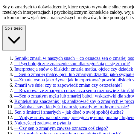
Sny o zmarłych to doświadczenie, które często wywołuje silne emocj
rzetelnych interpretacjach i psychologicznym kontekście żałoby, wyj
tu konkretne wyjaśnienia najczęstszych motywów, które pomogą Ci spo
Spis treści
Sennik: zmarli w naszych snach – co oznacza sen o zmarłej os
—
Psychologiczne znaczenie snu: dlaczego śnią ci się zmarli?
Interpretacja snów o bliskich: zmarła matka, ojciec czy dziadek
—
Sen o zmarłej matce, ojcu lub zmarłym dziadku jako sygnał
—
Zmarła osoba jako żywa: jak interpretować powrót bliskich
Zmarli we śnie: czy to zapowiedź zmian czy ostrzeżenie?
—
Rozmowa ze zmarłym: co oznacza sen o rozmowie z kimś b
—
Sen o zmarłym mężu lub zmarłej babci: wskazówki dla zdro
Kontekst ma znaczenie: jak analizować sny o zmarłych w proce
—
Żałoba a sny: kiedy śni nam się zmarły w trudnym czasie?
Sen o śmierci i zmarłych – jak dbać o swój spokój ducha?
—
Wpływ snów na codzienną pielęgnację emocjonalną i higien
Najczęściej zadawane pytania
—
Czy sen o zmarłym zawsze oznacza coś złego?
—
Co zrobić, gdy sen o zmarłym wywołuje silny strach?