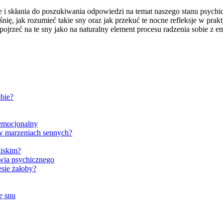
e i skłania do poszukiwania odpowiedzi na temat naszego stanu psychi
aśnię, jak rozumieć takie sny oraz jak przekuć te nocne refleksje w p
jrzeć na te sny jako na naturalny element procesu radzenia sobie z e
obie?
 emocjonalny
 w marzeniach sennych?
liskim?
wia psychicznego
sie żałoby?
ę snu