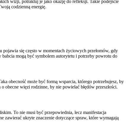
ch wizji, potraktuj je jako okazję do refleksji. Takie podejście
woją codzienną energię.
ojcu pojawia się często w momentach życiowych przełomów, gdy
zy babcia mogą być symbolem autorytetu i potrzeby powrotu do
Taka obecność może być formą wsparcia, którego potrzebujesz, by
ia o obecne więzi rodzinne, by nie powielać błędów przeszłości.
bliskim. To nie musi być przepowiednia, lecz manifestacja
ne zawierać ukryte znaczenie dotyczące spraw, które wymagają