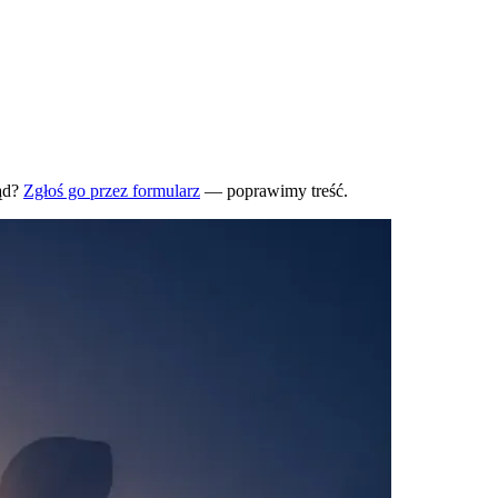
ąd?
Zgłoś go przez formularz
— poprawimy treść.