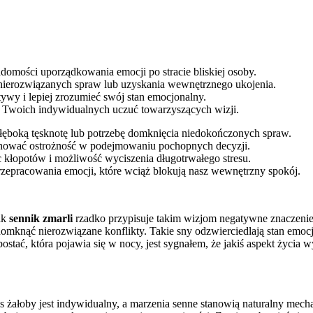
omości uporządkowania emocji po stracie bliskiej osoby.
nierozwiązanych spraw lub uzyskania wewnętrznego ukojenia.
wy i lepiej zrozumieć swój stan emocjonalny.
od Twoich indywidualnych uczuć towarzyszących wizji.
głęboką tęsknotę lub potrzebę domknięcia niedokończonych spraw.
hować ostrożność w podejmowaniu pochopnych decyzji.
kłopotów i możliwość wyciszenia długotrwałego stresu.
rzepracowania emocji, które wciąż blokują nasz wewnętrzny spokój.
nak
sennik zmarli
rzadko przypisuje takim wizjom negatywne znaczenie
domknąć nierozwiązane konflikty. Takie sny odzwierciedlają stan emocjo
ca postać, która pojawia się w nocy, jest sygnałem, że jakiś aspekt ży
ces żałoby jest indywidualny, a marzenia senne stanowią naturalny mec