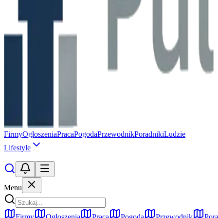
Firmy
Ogłoszenia
Praca
Pogoda
Przewodnik
Poradniki
Ludzie
Lifestyle
Menu
Firmy
Ogłoszenia
Praca
Pogoda
Przewodnik
Pora