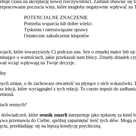
ebuje czasu na akceptację nowej rzeczywistości. Zamiast obawiać się taki
zepracowanie poczucia winy, które mogłoby negatywnie wpływać na T
POTENCJALNE ZNACZENIE
Potrzeba wsparcia lub dobre wieści
Tęsknota i nierozwiązane sprawy
Ostateczne zakończenie kłopotów
ocjach, które towarzyszyły Ci podczas snu. Sen o zmarłej matce lub 
nające o wartościach, jakie przekazali nam bliscy. Zmarły dziadek c
owań wciąż wpływają na Twoje decyzje.
lny
nych zmian, o ile zachowasz otwartość na płynące z nich wskazówki. 
esz lekcji, które wyciągnąłeś z tych relacji. To często impuls do zadban
armonii.
niach sennych?
h doświadczeń, które
sennik zmarli
interpretuje jako tęsknotę za kimś 
żywa przemawia do Ciebie, spróbuj zapamiętać treść tych słów. Mogą o
cia, przekładając się na lepszą kondycję psychiczną.