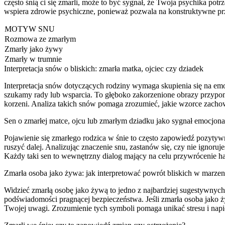
często śnią ci się zmarli, może to być sygnał, że Twoja psychika potrz
wspiera zdrowie psychiczne, ponieważ pozwala na konstruktywne pr
MOTYW SNU
Rozmowa ze zmarłym
Zmarły jako żywy
Zmarły w trumnie
Interpretacja snów o bliskich: zmarła matka, ojciec czy dziadek
Interpretacja snów dotyczących rodziny wymaga skupienia się na em
szukamy rady lub wsparcia. To głęboko zakorzenione obrazy przypomi
korzeni. Analiza takich snów pomaga zrozumieć, jakie wzorce zach
Sen o zmarłej matce, ojcu lub zmarłym dziadku jako sygnał emocjona
Pojawienie się zmarłego rodzica w śnie to często zapowiedź pozytyw
ruszyć dalej. Analizując znaczenie snu, zastanów się, czy nie ignoruj
Każdy taki sen to wewnętrzny dialog mający na celu przywrócenie h
Zmarła osoba jako żywa: jak interpretować powrót bliskich w marze
Widzieć zmarłą osobę jako żywą to jedno z najbardziej sugestywnyc
podświadomości pragnącej bezpieczeństwa. Jeśli zmarła osoba jako 
Twojej uwagi. Zrozumienie tych symboli pomaga unikać stresu i napię