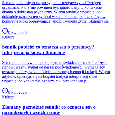
Sen o topieniu się to często sygnał ostrzegawczy od Twojego
organizmu, który nie powinien być ignorowany w kontekście
dbania o dobrostan psychiczny. W tym artykule wyjaśnię, co
dokładnie oznacza ten symbol w senniku oraz jak przekuć go w
konkretne kroki poprawiające jakość Twojego życia. Skupimy się
9 kwi 2026
Kultura
Sennik pobicie: co oznacza sen o przemocy?
Interpretacja snów i tłumienie
Sen o pobiciu bywa niepokojącym doświadczeniem, które często
stanowi ważny sygnał od naszej podświadomości, wymagający
uważnej analizy w kontekście codziennych emocji i relacji. W tym
artykule, opierając się na bogatej tradycji interpretacji snów,
wyjaśnię, co konkretnie oznacza taki przekaz i jak p
8 kwi 2026
Kultura
Złamany paznokieć sennik: co oznacza sen o
paznokciach i wróżba snów