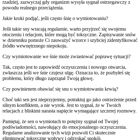
rzadziej, zazwyczaj gdy organizm wysyła sygnał ostrzegawczy z
powodu realnego przeciążenia.
Jakie kroki podjąć, jeśli często śnię o wymiotowaniu?
Jeśli takie sny wracają regularnie, warto przyjrzeć się swojemu
otoczeniu i relacjom, które mogą być toksyczne. Zapisywanie snów
w dzienniku pomoże Ci zauważyć wzorce i szybciej zidentyfikować
źródło wewnętrznego niepokoju.
Czy wymiotowanie we śnie może zwiastować poprawę sytuacji?
Tak, często jest to zapowiedź oczyszczenia i nowego otwarcia,
zwłaszcza jeśli we śnie czujesz ulgę. Oznacza to, że pozbyłeś się
problemu, który długo zaprzątał Twoją głowę.
Czy powinienem obawiać się snu o wymiotowaniu krwią?
Choć taki sen jest nieprzyjemny, potraktuj go jako ostrzeżenie przed
silnym konfliktem, a nie wyrok. Jest to sygnał, że w Twoich
relacjach z bliskimi narasta napięcie wymagające szczerej rozmowy.
Pamiętaj, że sen o wymiotach to potężny sygnał od Twojej
podświadomości, nawołujący do emocjonalnego oczyszczenia.
Regularne analizowanie tych wizji pozwoli Ci skutecznie
eliminować toksyczne wpływy i odzyskać spokój.