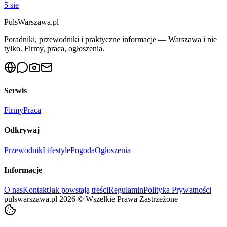
5 sie
PulsWarszawa.pl
Poradniki, przewodniki i praktyczne informacje — Warszawa i nie
tylko. Firmy, praca, ogłoszenia.
Serwis
Firmy
Praca
Odkrywaj
Przewodnik
Lifestyle
Pogoda
Ogłoszenia
Informacje
O nas
Kontakt
Jak powstają treści
Regulamin
Polityka Prywatności
pulswarszawa.pl
2026
©
Wszelkie Prawa Zastrzeżone