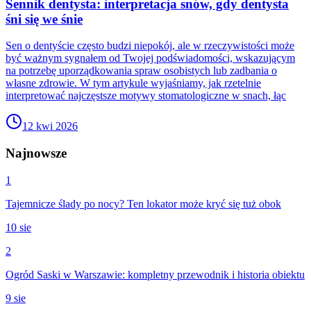
Sennik dentysta: interpretacja snów, gdy dentysta
śni się we śnie
Sen o dentyście często budzi niepokój, ale w rzeczywistości może
być ważnym sygnałem od Twojej podświadomości, wskazującym
na potrzebę uporządkowania spraw osobistych lub zadbania o
własne zdrowie. W tym artykule wyjaśniamy, jak rzetelnie
interpretować najczęstsze motywy stomatologiczne w snach, łąc
12 kwi 2026
Najnowsze
1
Tajemnicze ślady po nocy? Ten lokator może kryć się tuż obok
10 sie
2
Ogród Saski w Warszawie: kompletny przewodnik i historia obiektu
9 sie