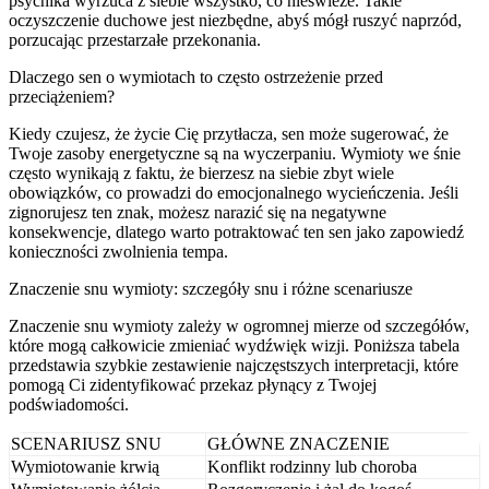
psychika wyrzuca z siebie wszystko, co nieświeże. Takie
oczyszczenie duchowe jest niezbędne, abyś mógł ruszyć naprzód,
porzucając przestarzałe przekonania.
Dlaczego sen o wymiotach to często ostrzeżenie przed
przeciążeniem?
Kiedy czujesz, że życie Cię przytłacza, sen może sugerować, że
Twoje zasoby energetyczne są na wyczerpaniu. Wymioty we śnie
często wynikają z faktu, że bierzesz na siebie zbyt wiele
obowiązków, co prowadzi do emocjonalnego wycieńczenia. Jeśli
zignorujesz ten znak, możesz narazić się na negatywne
konsekwencje, dlatego warto potraktować ten sen jako zapowiedź
konieczności zwolnienia tempa.
Znaczenie snu wymioty: szczegóły snu i różne scenariusze
Znaczenie snu wymioty zależy w ogromnej mierze od szczegółów,
które mogą całkowicie zmieniać wydźwięk wizji. Poniższa tabela
przedstawia szybkie zestawienie najczęstszych interpretacji, które
pomogą Ci zidentyfikować przekaz płynący z Twojej
podświadomości.
SCENARIUSZ SNU
GŁÓWNE ZNACZENIE
Wymiotowanie krwią
Konflikt rodzinny lub choroba