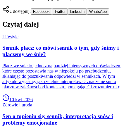
Udostępnij:
Facebook
Twitter
LinkedIn
WhatsApp
Czytaj dalej
Lifestyle
Sennik płacz: co mówi sennik o tym, gdy śnimy i
płaczemy we śnie?
Płacz we śnie to jedno z najbardziej intensywnych doświadczeń,
które często pozostawia nas w niepokoju po przebudzeniu,
skłaniając do poszukiwania odpowiedzi w sennikach. W tym
artykule wyjaśnię, jak rzetelnie interpretować znaczenie snu o
płaczu w zależności od kontekstu, pomagając Ci zrozumieć ukr
10 kwi 2026
Zdrowie i uroda
Sen o topieniu się: sennik, interpretacja snów i
problemy emocjonalne