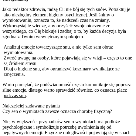
Jako redaktor zdrowia, radzę Ci: nie bój się tych snów. Potraktuj je
jako niezbędny element higieny psychicznej. Jeśli śnimy o
wymiotowaniu, oznacza to, że nadszedł czas na zmiany.
Wykorzystaj tę wiedzę, aby oczyścić swoje otoczenie ze
wszystkiego, co Cię blokuje i zadbaj o to, by każda decyzja była
zgodna z Twoim wewnętrznym spokojem.
Analizuj emocje towarzyszące snu, a nie tylko sam obraz
wymiotowania.
Zwróć uwagę na osoby, które pojawiają się w wizji – często to one
są źródłem stresu.
Dbaj o higienę snu, aby ograniczyć koszmary wynikające ze
zmęczenia.
Warto pamiętać, że podświadomość często komunikuje się poprzez
silne emocje, dlatego warto sprawdzić również,
co oznacza płacz
podczas snu
.
Najczęściej zadawane pytania
Czy sen o wymiotach zawsze oznacza chorobę fizyczną?
Nie, w większości przypadków sen o wymiotach ma podłoże
psychologiczne i symbolizuje potrzebę uwolnienia się od
negatywnych emocji. Fizyczne dolegliwości pojawiają się w snach