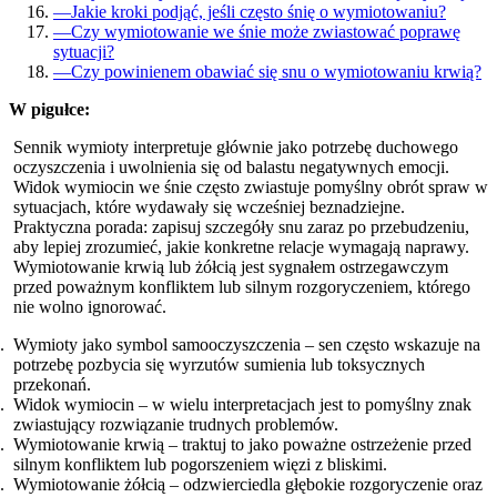
—
Jakie kroki podjąć, jeśli często śnię o wymiotowaniu?
—
Czy wymiotowanie we śnie może zwiastować poprawę
sytuacji?
—
Czy powinienem obawiać się snu o wymiotowaniu krwią?
W pigułce:
Sennik wymioty interpretuje głównie jako potrzebę duchowego
oczyszczenia i uwolnienia się od balastu negatywnych emocji.
Widok wymiocin we śnie często zwiastuje pomyślny obrót spraw w
sytuacjach, które wydawały się wcześniej beznadziejne.
Praktyczna porada: zapisuj szczegóły snu zaraz po przebudzeniu,
aby lepiej zrozumieć, jakie konkretne relacje wymagają naprawy.
Wymiotowanie krwią lub żółcią jest sygnałem ostrzegawczym
przed poważnym konfliktem lub silnym rozgoryczeniem, którego
nie wolno ignorować.
Wymioty jako symbol samooczyszczenia – sen często wskazuje na
potrzebę pozbycia się wyrzutów sumienia lub toksycznych
przekonań.
Widok wymiocin – w wielu interpretacjach jest to pomyślny znak
zwiastujący rozwiązanie trudnych problemów.
Wymiotowanie krwią – traktuj to jako poważne ostrzeżenie przed
silnym konfliktem lub pogorszeniem więzi z bliskimi.
Wymiotowanie żółcią – odzwierciedla głębokie rozgoryczenie oraz