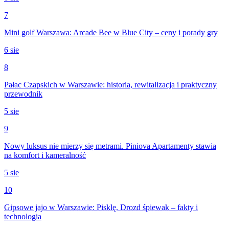
7
Mini golf Warszawa: Arcade Bee w Blue City – ceny i porady gry
6 sie
8
Pałac Czapskich w Warszawie: historia, rewitalizacja i praktyczny
przewodnik
5 sie
9
Nowy luksus nie mierzy się metrami. Piniova Apartamenty stawia
na komfort i kameralność
5 sie
10
Gipsowe jajo w Warszawie: Pisklę. Drozd śpiewak – fakty i
technologia