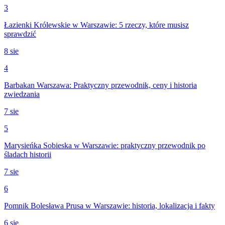
3
Łazienki Królewskie w Warszawie: 5 rzeczy, które musisz
sprawdzić
8 sie
4
Barbakan Warszawa: Praktyczny przewodnik, ceny i historia
zwiedzania
7 sie
5
Marysieńka Sobieska w Warszawie: praktyczny przewodnik po
śladach historii
7 sie
6
Pomnik Bolesława Prusa w Warszawie: historia, lokalizacja i fakty
6 sie