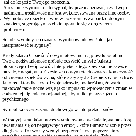
żal do kogoś z Twojego otoczenia.
Sprzątanie wymiocin – to sygnał, by przeanalizować, czy Twoja
nadmierna troskliwość nie jest wykorzystywana przez inne osoby.
Wymiotujące dziecko – wbrew pozorom bywa bardzo dobrym
znakiem, sugerującym szybkie uporanie się z dręczącym
problemem.
Sennik wymioty: co oznacza wymiotowanie we śnie i jak
interpretować te sygnały?
Kiedy zdarza Ci się śnić o wymiotowaniu, najprawdopodobniej
Twoja podświadomość próbuje oczyścić umysł z balastu
blokującego Twój rozwój. Interpretacja tego zjawiska nie zawsze
musi być negatywna. Często sen o wymiotach oznacza konieczność
odrzucenia aspektów życia, które stały się dla Ciebie zbyt uciążliwe.
Jako redaktor dbający o Twoje zdrowie, podkreślam, że warto
traktować takie nocne wizje jako impuls do wprowadzenia zmian w
codziennej higienie emocjonalnej, aby uniknąć przeciążenia
psychicznego.
Symbolika oczyszczenia duchowego w interpretacji snów
W tradycji senników proces wymiotowania we śnie bywa metaforą
uwalniania się od negatywnych emocji, które tłumisz w sobie przez
długi czas. To swoisty wentyl bezpieczeństwa, poprzez który