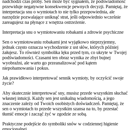
nadchodzi czas próby. Sen może być sygnałem, że podświadomość
przewiduje negatywne konsekwencje pewnych decyzji. Pamiętaj, że
interpretacja snu o wymiotach to nie tylko przepowiednia, ale
narzędzie pozwalające uniknąć strat, jeśli odpowiednio wcześnie
zareagujesz na płynące z wnętrza ostrzeżenie.
Interpretacja snu o wymiotowaniu robakami a zdrowie psychiczne
Sen o wymiotowaniu robakami jest wyjątkowo nieprzyjemny,
jednak często oznacza wychodzenie z ust słów, których później
żałujesz. To również symbolika lęku przed tym, co ukryte w Twojej
podświadomości. Czasami ten obraz wynika ze zbyt bujnej
wyobraźni, ale warto go przeanalizować pod kątem
niepohamowania i pokus.
Jak prawidłowo interpretować sennik wymioty, by oczyścić swoje
życie?
Aby skutecznie interpretować sny, musisz przede wszystkim słuchać
własnej intuicji. Każdy sen jest unikalną wiadomością, a jego
znaczenie zależy od Twoich osobistych doświadczeń. Pamiętaj, że
sen o wymiotach to przede wszystkim szansa na to, by przestać
tłumić emocje i zacząć żyć w zgodzie ze sobą.
Praktyczne podejście do symboliki snów w codziennej higienie
emocjonalnej