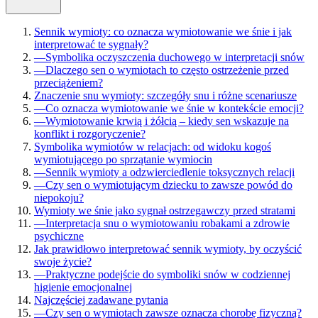
Sennik wymioty: co oznacza wymiotowanie we śnie i jak
interpretować te sygnały?
—
Symbolika oczyszczenia duchowego w interpretacji snów
—
Dlaczego sen o wymiotach to często ostrzeżenie przed
przeciążeniem?
Znaczenie snu wymioty: szczegóły snu i różne scenariusze
—
Co oznacza wymiotowanie we śnie w kontekście emocji?
—
Wymiotowanie krwią i żółcią – kiedy sen wskazuje na
konflikt i rozgoryczenie?
Symbolika wymiotów w relacjach: od widoku kogoś
wymiotującego po sprzątanie wymiocin
—
Sennik wymioty a odzwierciedlenie toksycznych relacji
—
Czy sen o wymiotującym dziecku to zawsze powód do
niepokoju?
Wymioty we śnie jako sygnał ostrzegawczy przed stratami
—
Interpretacja snu o wymiotowaniu robakami a zdrowie
psychiczne
Jak prawidłowo interpretować sennik wymioty, by oczyścić
swoje życie?
—
Praktyczne podejście do symboliki snów w codziennej
higienie emocjonalnej
Najczęściej zadawane pytania
—
Czy sen o wymiotach zawsze oznacza chorobę fizyczną?