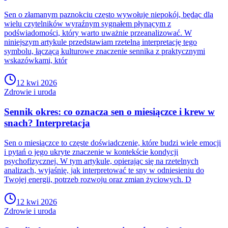
Sen o złamanym paznokciu często wywołuje niepokój, będąc dla
wielu czytelników wyraźnym sygnałem płynącym z
podświadomości, który warto uważnie przeanalizować. W
niniejszym artykule przedstawiam rzetelną interpretację tego
symbolu, łączącą kulturowe znaczenie sennika z praktycznymi
wskazówkami, któr
12 kwi 2026
Zdrowie i uroda
Sennik okres: co oznacza sen o miesiączce i krew w
snach? Interpretacja
Sen o miesiączce to częste doświadczenie, które budzi wiele emocji
i pytań o jego ukryte znaczenie w kontekście kondycji
psychofizycznej. W tym artykule, opierając się na rzetelnych
analizach, wyjaśnię, jak interpretować te sny w odniesieniu do
Twojej energii, potrzeb rozwoju oraz zmian życiowych. D
12 kwi 2026
Zdrowie i uroda