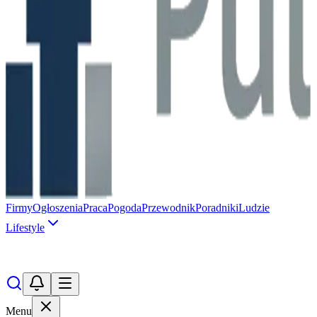
Firmy
Ogłoszenia
Praca
Pogoda
Przewodnik
Poradniki
Ludzie
Lifestyle
Menu