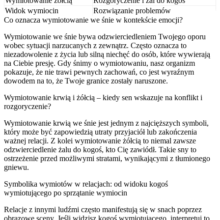
Wymiotowanie żółcią
Rozgoryczenie i żal do kogoś
Widok wymiocin
Rozwiązanie problemów
Co oznacza wymiotowanie we śnie w kontekście emocji?
Wymiotowanie we śnie bywa odzwierciedleniem Twojego oporu
wobec sytuacji narzucanych z zewnątrz. Często oznacza to
niezadowolenie z życia lub silną niechęć do osób, które wywierają
na Ciebie presję. Gdy śnimy o wymiotowaniu, nasz organizm
pokazuje, że nie trawi pewnych zachowań, co jest wyraźnym
dowodem na to, że Twoje granice zostały naruszone.
Wymiotowanie krwią i żółcią – kiedy sen wskazuje na konflikt i
rozgoryczenie?
Wymiotowanie krwią we śnie jest jednym z najcięższych symboli,
który może być zapowiedzią utraty przyjaciół lub zakończenia
ważnej relacji. Z kolei wymiotowanie żółcią to niemal zawsze
odzwierciedlenie żalu do kogoś, kto Cię zawiódł. Takie sny to
ostrzeżenie przed możliwymi stratami, wynikającymi z tłumionego
gniewu.
Symbolika wymiotów w relacjach: od widoku kogoś
wymiotującego po sprzątanie wymiocin
Relacje z innymi ludźmi często manifestują się w snach poprzez
obrazowe sceny. Jeśli widzisz kogoś wymiotującego, interpretuj to