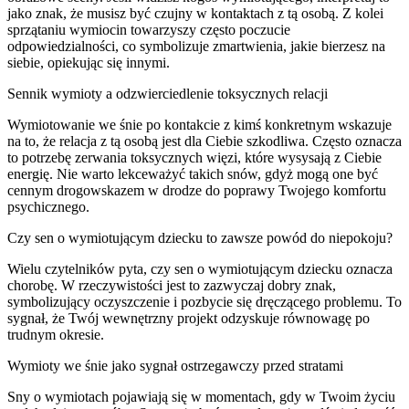
jako znak, że musisz być czujny w kontaktach z tą osobą. Z kolei
sprzątaniu wymiocin towarzyszy często poczucie
odpowiedzialności, co symbolizuje zmartwienia, jakie bierzesz na
siebie, opiekując się innymi.
Sennik wymioty a odzwierciedlenie toksycznych relacji
Wymiotowanie we śnie po kontakcie z kimś konkretnym wskazuje
na to, że relacja z tą osobą jest dla Ciebie szkodliwa. Często oznacza
to potrzebę zerwania toksycznych więzi, które wysysają z Ciebie
energię. Nie warto lekceważyć takich snów, gdyż mogą one być
cennym drogowskazem w drodze do poprawy Twojego komfortu
psychicznego.
Czy sen o wymiotującym dziecku to zawsze powód do niepokoju?
Wielu czytelników pyta, czy sen o wymiotującym dziecku oznacza
chorobę. W rzeczywistości jest to zazwyczaj dobry znak,
symbolizujący oczyszczenie i pozbycie się dręczącego problemu. To
sygnał, że Twój wewnętrzny projekt odzyskuje równowagę po
trudnym okresie.
Wymioty we śnie jako sygnał ostrzegawczy przed stratami
Sny o wymiotach pojawiają się w momentach, gdy w Twoim życiu