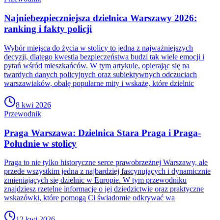
Najniebezpieczniejsza dzielnica Warszawy 2026:
ranking i fakty policji
Wybór miejsca do życia w stolicy to jedna z najważniejszych
decyzji, dlatego kwestia bezpieczeństwa budzi tak wiele emocji i
pytań wśród mieszkańców. W tym artykule, opierając się na
twardych danych policyjnych oraz subiektywnych odczuciach
warszawiaków, obalę popularne mity i wskażę, które dzielnic
8 kwi 2026
Przewodnik
Praga Warszawa: Dzielnica Stara Praga i Praga-
Południe w stolicy
Praga to nie tylko historyczne serce prawobrzeżnej Warszawy, ale
przede wszystkim jedna z najbardziej fascynujących i dynamicznie
zmieniających się dzielnic w Europie. W tym przewodniku
znajdziesz rzetelne informacje o jej dziedzictwie oraz praktyczne
wskazówki, które pomogą Ci świadomie odkrywać wa
12 kwi 2026