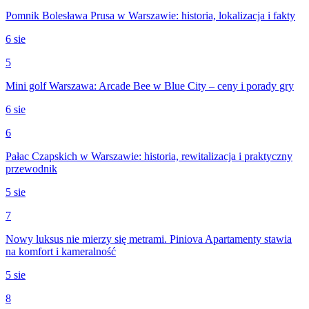
Pomnik Bolesława Prusa w Warszawie: historia, lokalizacja i fakty
6 sie
5
Mini golf Warszawa: Arcade Bee w Blue City – ceny i porady gry
6 sie
6
Pałac Czapskich w Warszawie: historia, rewitalizacja i praktyczny
przewodnik
5 sie
7
Nowy luksus nie mierzy się metrami. Piniova Apartamenty stawia
na komfort i kameralność
5 sie
8