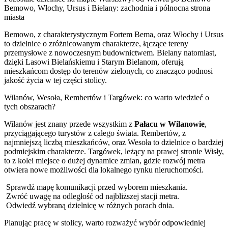
Bemowo, Włochy, Ursus i Bielany: zachodnia i północna strona
miasta
Bemowo, z charakterystycznym Fortem Bema, oraz Włochy i Ursus
to dzielnice o zróżnicowanym charakterze, łączące tereny
przemysłowe z nowoczesnym budownictwem. Bielany natomiast,
dzięki Lasowi Bielańskiemu i Starym Bielanom, oferują
mieszkańcom dostęp do terenów zielonych, co znacząco podnosi
jakość życia w tej części stolicy.
Wilanów, Wesoła, Rembertów i Targówek: co warto wiedzieć o
tych obszarach?
Wilanów jest znany przede wszystkim z
Pałacu w Wilanowie
,
przyciągającego turystów z całego świata. Rembertów, z
najmniejszą liczbą mieszkańców, oraz Wesoła to dzielnice o bardziej
podmiejskim charakterze. Targówek, leżący na prawej stronie Wisły,
to z kolei miejsce o dużej dynamice zmian, gdzie rozwój metra
otwiera nowe możliwości dla lokalnego rynku nieruchomości.
Sprawdź mapę komunikacji przed wyborem mieszkania.
Zwróć uwagę na odległość od najbliższej stacji metra.
Odwiedź wybraną dzielnicę w różnych porach dnia.
Planując pracę w stolicy, warto rozważyć wybór odpowiedniej