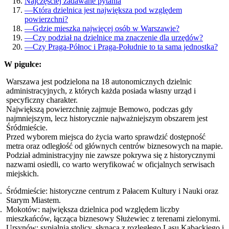
Najczęściej zadawane pytania
—
Która dzielnica jest największa pod względem
powierzchni?
—
Gdzie mieszka najwięcej osób w Warszawie?
—
Czy podział na dzielnice ma znaczenie dla urzędów?
—
Czy Praga-Północ i Praga-Południe to ta sama jednostka?
W pigułce:
Warszawa jest podzielona na 18 autonomicznych dzielnic
administracyjnych, z których każda posiada własny urząd i
specyficzny charakter.
Największą powierzchnię zajmuje Bemowo, podczas gdy
najmniejszym, lecz historycznie najważniejszym obszarem jest
Śródmieście.
Przed wyborem miejsca do życia warto sprawdzić dostępność
metra oraz odległość od głównych centrów biznesowych na mapie.
Podział administracyjny nie zawsze pokrywa się z historycznymi
nazwami osiedli, co warto weryfikować w oficjalnych serwisach
miejskich.
Śródmieście: historyczne centrum z Pałacem Kultury i Nauki oraz
Starym Miastem.
Mokotów: największa dzielnica pod względem liczby
mieszkańców, łącząca biznesowy Służewiec z terenami zielonymi.
Ursynów: sypialnia stolicy, słynąca z rozległego Lasu Kabackiego i