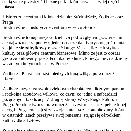
cenią sobie przestrzeń i liczne parki, które powstają w tej części
miasta.
Historyczne centrum i klimat dzielnic: Śródmieście, Żoliborz oraz
Praga
Śródmieście – historyczne centrum w sercu stolicy
Śródmieście to najmniejsza dzielnica pod względem powierzchni,
ale najważniejsza pod względem znaczenia historycznego. To tutaj
znajduje się
zabytkowy
obszar Starego Miasta, liczne instytucje
kultury oraz główne centrum biznesowe. Mimo że jest to obszar
gęsto zabudowany, posiada unikalny klimat, którego nie znajdziemy
w żadnym innym miejscu w Polsce.
Żoliborz i Praga: kontrast między zieloną willą a prawobrzeżną
historią
Żoliborz przyciąga swoim zielonym charakterem, licznymi parkami
i spokojną zabudową willową, co czyni go jedną z najbardziej
pożądanych lokalizacji. Z drugiej strony Wisły, Praga-Północ i
Praga-Południe tworzą prawobrzeżną część miasta o zupełnie innej
energii. Praga znana jest ze swojej autentycznej architektury, która
w ostatnich latach przeżywa swój renesans, stając się ośrodkiem
kultury dla artystów.
Pozostałe dzielnice na mapie Warszawy: od Wawra po Bemowo