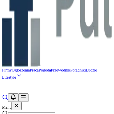
Firmy
Ogłoszenia
Praca
Pogoda
Przewodnik
Poradniki
Ludzie
Lifestyle
Menu