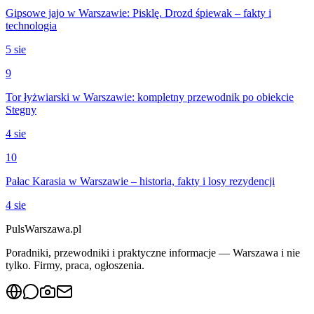
Gipsowe jajo w Warszawie: Pisklę. Drozd śpiewak – fakty i
technologia
5 sie
9
Tor łyżwiarski w Warszawie: kompletny przewodnik po obiekcie
Stegny
4 sie
10
Pałac Karasia w Warszawie – historia, fakty i losy rezydencji
4 sie
PulsWarszawa.pl
Poradniki, przewodniki i praktyczne informacje — Warszawa i nie
tylko. Firmy, praca, ogłoszenia.