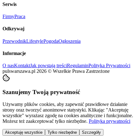
Serwis
Firmy
Praca
Odkrywaj
Przewodnik
Lifestyle
Pogoda
Ogłoszenia
Informacje
O nas
Kontakt
Jak powstają treści
Regulamin
Polityka Prywatności
pulswarszawa.pl
2026
©
Wszelkie Prawa Zastrzeżone
Szanujemy Twoją prywatność
Używamy plików cookies, aby zapewnić prawidłowe działanie
strony oraz tworzyć anonimowe statystyki. Klikając "Akceptuję
wszystkie" wyrażasz zgodę na cookies analityczne i funkcjonalne.
Możesz też zaakceptować tylko niezbędne.
Polityka prywatności
Akceptuję wszystkie
Tylko niezbędne
Szczegóły