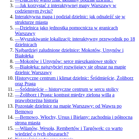
—
Jak korzystać z interaktywnej mapy Warszawy w
codziennym życiu?
Interaktywna mapa i podział dzielnic: jak odnaleźć się w
strukturze miasta
—
Dzielnica jako jednostka pomocnicza w granicach
Warszawy
—
Wyszukiwanie lokalizacji: interaktywny przewodnik po 18
dzielnicach
Najbardziej zaludnione dzielnice: Mokotów, Ursynów i
Białołęka
—
Mokotów i Ursynów: serce mieszkaniowe stolicy
—
Białołęka: najszybciej rozwijający się obszar na mapie
dzielnic Warszawy
Historyczne centrum i klimat dzielnic: Śródmieście, Żoliborz
oraz Praga
—
Śródmieście – historyczne centrum w sercu stolicy
—
Żoliborz i Praga: kontrast między zieloną willą a
prawobrzeżną historią
Pozostałe dzielnice na mapie Warszawy: od Wawra po
Bemowo
—
Bemowo, Włochy, Ursus i Bielany: zachodnia i północna
strona miasta
—
Wilanów, Wesoła, Rembertów i Targówek: co warto
wiedzieć o tych obszarach?