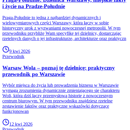
i życie na Pradze-Południe
Praga-Południe to jedna z najbardziej dynamicznych i
wielowymiarowych części Warszawy, która łączy w sobie
historyczny urok z wyzwaniami nowoczesnej metropolii. W tym
przewodniku przybliżę Wam specyfikę tej dzielnicy, dostarczając
rzetelnych danych o jej infrastrukturze, architekturze oraz praktyczn
9 kwi 2026
Przewodnik
Warsaw Wola – poznaj tę dzielnicę: praktyczny
przewodnik po Warszawie
Wybór miejsca do życia lub prowadzenia biznesu w Warszawie
wymaga zrozumienia dynamicznie zmieniającego się charakteru
Woli, która dziś łączy przemysłową historię z nowoczesnym
centrum biurowym. W tym przewodniku znajdziesz rzetelne
zestawienie faktów oraz praktyczne wskazówki dotyczące
funkcjonowan
12 kwi 2026
Przewodnik