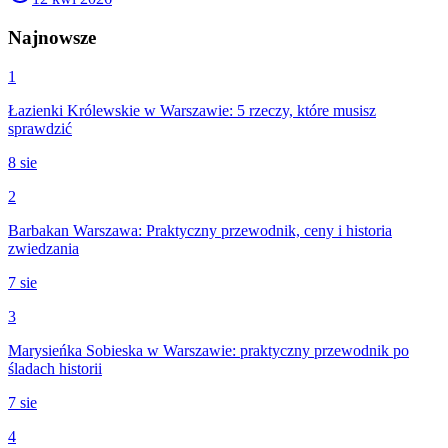
Najnowsze
1
Łazienki Królewskie w Warszawie: 5 rzeczy, które musisz
sprawdzić
8 sie
2
Barbakan Warszawa: Praktyczny przewodnik, ceny i historia
zwiedzania
7 sie
3
Marysieńka Sobieska w Warszawie: praktyczny przewodnik po
śladach historii
7 sie
4