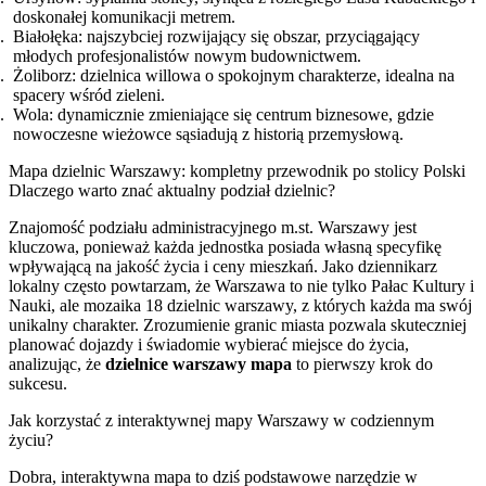
doskonałej komunikacji metrem.
Białołęka: najszybciej rozwijający się obszar, przyciągający
młodych profesjonalistów nowym budownictwem.
Żoliborz: dzielnica willowa o spokojnym charakterze, idealna na
spacery wśród zieleni.
Wola: dynamicznie zmieniające się centrum biznesowe, gdzie
nowoczesne wieżowce sąsiadują z historią przemysłową.
Mapa dzielnic Warszawy: kompletny przewodnik po stolicy Polski
Dlaczego warto znać aktualny podział dzielnic?
Znajomość podziału administracyjnego m.st. Warszawy jest
kluczowa, ponieważ każda jednostka posiada własną specyfikę
wpływającą na jakość życia i ceny mieszkań. Jako dziennikarz
lokalny często powtarzam, że Warszawa to nie tylko Pałac Kultury i
Nauki, ale mozaika 18 dzielnic warszawy, z których każda ma swój
unikalny charakter. Zrozumienie granic miasta pozwala skuteczniej
planować dojazdy i świadomie wybierać miejsce do życia,
analizując, że
dzielnice warszawy mapa
to pierwszy krok do
sukcesu.
Jak korzystać z interaktywnej mapy Warszawy w codziennym
życiu?
Dobra, interaktywna mapa to dziś podstawowe narzędzie w