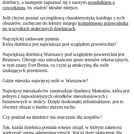
dzielnicy, a następnie zapoznać się z naszym
poradnikiem o
coworkingu
, by znaleźć idealne miejsce.
Jeśli chcesz poznać szczegółową charakterystykę każdego z tych
obszarów, zachęcam do lektury mojego
kompletnego przewodnika
po wszystkich stołecznych dzielnicach
.
Najczęściej zadawane pytania
Która dzielnica jest największa pod względem powierzchni?
Największą dzielnicą Warszawy pod względem powierzchni jest
Bemowo. Oferuje ono mieszkańcom sporo terenów rekreacyjnych,
w tym znany Fort Bema, co czyni ją atrakcyjną dla osób
szukających przestrzeni.
Gdzie mieszka najwięcej osób w Warszawie?
Najwięcej mieszkańców zamieszkuje dzielnicę Mokotów, która jest
jednym z najważniejszych ośrodków mieszkaniowych i
biznesowych w stolicy. Dzięki doskonałej infrastrukturze, jest to
również obszar o bardzo dużym ruchu.
Czy podział na dzielnice ma znaczenie dla urzędów?
Tak, każda dzielnica posiada własny urząd, w którym załatwisz
większość spraw administracyjnych. Jest to duże ułatwienie dla