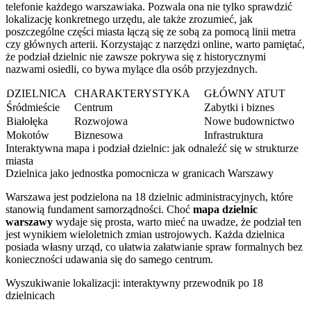
telefonie każdego warszawiaka. Pozwala ona nie tylko sprawdzić
lokalizację konkretnego urzędu, ale także zrozumieć, jak
poszczególne części miasta łączą się ze sobą za pomocą linii metra
czy głównych arterii. Korzystając z narzędzi online, warto pamiętać,
że podział dzielnic nie zawsze pokrywa się z historycznymi
nazwami osiedli, co bywa mylące dla osób przyjezdnych.
DZIELNICA
CHARAKTERYSTYKA
GŁÓWNY ATUT
Śródmieście
Centrum
Zabytki i biznes
Białołęka
Rozwojowa
Nowe budownictwo
Mokotów
Biznesowa
Infrastruktura
Interaktywna mapa i podział dzielnic: jak odnaleźć się w strukturze
miasta
Dzielnica jako jednostka pomocnicza w granicach Warszawy
Warszawa jest podzielona na 18 dzielnic administracyjnych, które
stanowią fundament samorządności. Choć
mapa dzielnic
warszawy
wydaje się prosta, warto mieć na uwadze, że podział ten
jest wynikiem wieloletnich zmian ustrojowych. Każda dzielnica
posiada własny urząd, co ułatwia załatwianie spraw formalnych bez
konieczności udawania się do samego centrum.
Wyszukiwanie lokalizacji: interaktywny przewodnik po 18
dzielnicach