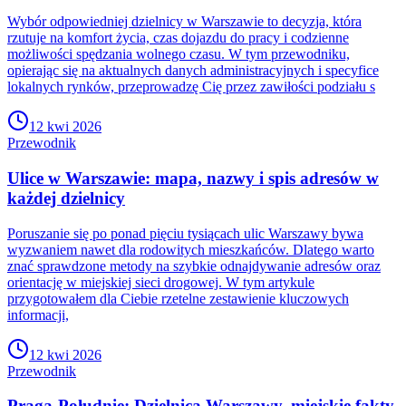
Wybór odpowiedniej dzielnicy w Warszawie to decyzja, która
rzutuje na komfort życia, czas dojazdu do pracy i codzienne
możliwości spędzania wolnego czasu. W tym przewodniku,
opierając się na aktualnych danych administracyjnych i specyfice
lokalnych rynków, przeprowadzę Cię przez zawiłości podziału s
12 kwi 2026
Przewodnik
Ulice w Warszawie: mapa, nazwy i spis adresów w
każdej dzielnicy
Poruszanie się po ponad pięciu tysiącach ulic Warszawy bywa
wyzwaniem nawet dla rodowitych mieszkańców. Dlatego warto
znać sprawdzone metody na szybkie odnajdywanie adresów oraz
orientację w miejskiej sieci drogowej. W tym artykule
przygotowałem dla Ciebie rzetelne zestawienie kluczowych
informacji,
12 kwi 2026
Przewodnik
Praga-Południe: Dzielnica Warszawy, miejskie fakty