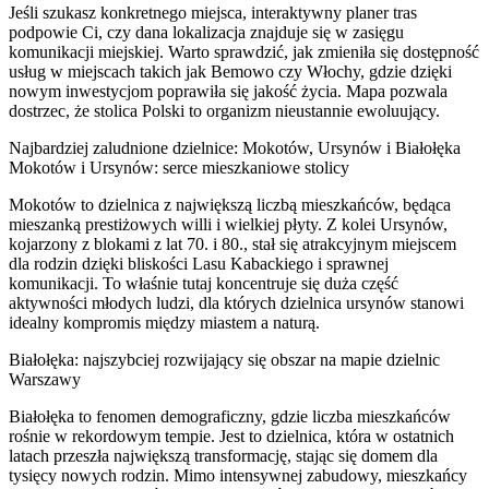
Jeśli szukasz konkretnego miejsca, interaktywny planer tras
podpowie Ci, czy dana lokalizacja znajduje się w zasięgu
komunikacji miejskiej. Warto sprawdzić, jak zmieniła się dostępność
usług w miejscach takich jak Bemowo czy Włochy, gdzie dzięki
nowym inwestycjom poprawiła się jakość życia. Mapa pozwala
dostrzec, że stolica Polski to organizm nieustannie ewoluujący.
Najbardziej zaludnione dzielnice: Mokotów, Ursynów i Białołęka
Mokotów i Ursynów: serce mieszkaniowe stolicy
Mokotów to dzielnica z największą liczbą mieszkańców, będąca
mieszanką prestiżowych willi i wielkiej płyty. Z kolei Ursynów,
kojarzony z blokami z lat 70. i 80., stał się atrakcyjnym miejscem
dla rodzin dzięki bliskości Lasu Kabackiego i sprawnej
komunikacji. To właśnie tutaj koncentruje się duża część
aktywności młodych ludzi, dla których dzielnica ursynów stanowi
idealny kompromis między miastem a naturą.
Białołęka: najszybciej rozwijający się obszar na mapie dzielnic
Warszawy
Białołęka to fenomen demograficzny, gdzie liczba mieszkańców
rośnie w rekordowym tempie. Jest to dzielnica, która w ostatnich
latach przeszła największą transformację, stając się domem dla
tysięcy nowych rodzin. Mimo intensywnej zabudowy, mieszkańcy