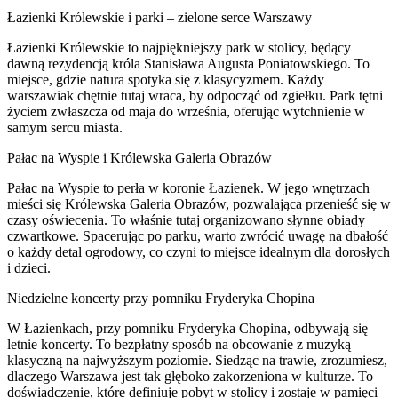
Łazienki Królewskie i parki – zielone serce Warszawy
Łazienki Królewskie to najpiękniejszy park w stolicy, będący
dawną rezydencją króla Stanisława Augusta Poniatowskiego. To
miejsce, gdzie natura spotyka się z klasycyzmem. Każdy
warszawiak chętnie tutaj wraca, by odpocząć od zgiełku. Park tętni
życiem zwłaszcza od maja do września, oferując wytchnienie w
samym sercu miasta.
Pałac na Wyspie i Królewska Galeria Obrazów
Pałac na Wyspie to perła w koronie Łazienek. W jego wnętrzach
mieści się Królewska Galeria Obrazów, pozwalająca przenieść się w
czasy oświecenia. To właśnie tutaj organizowano słynne obiady
czwartkowe. Spacerując po parku, warto zwrócić uwagę na dbałość
o każdy detal ogrodowy, co czyni to miejsce idealnym dla dorosłych
i dzieci.
Niedzielne koncerty przy pomniku Fryderyka Chopina
W Łazienkach, przy pomniku Fryderyka Chopina, odbywają się
letnie koncerty. To bezpłatny sposób na obcowanie z muzyką
klasyczną na najwyższym poziomie. Siedząc na trawie, zrozumiesz,
dlaczego Warszawa jest tak głęboko zakorzeniona w kulturze. To
doświadczenie, które definiuje pobyt w stolicy i zostaje w pamięci