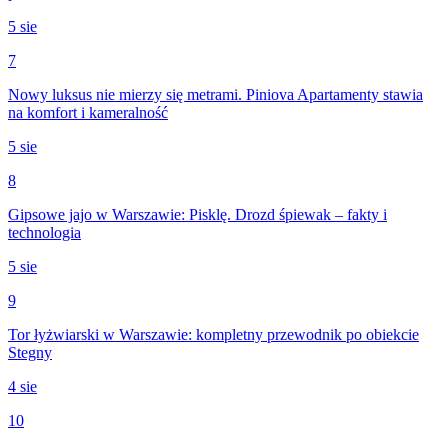
5 sie
7
Nowy luksus nie mierzy się metrami. Piniova Apartamenty stawia
na komfort i kameralność
5 sie
8
Gipsowe jajo w Warszawie: Pisklę. Drozd śpiewak – fakty i
technologia
5 sie
9
Tor łyżwiarski w Warszawie: kompletny przewodnik po obiekcie
Stegny
4 sie
10