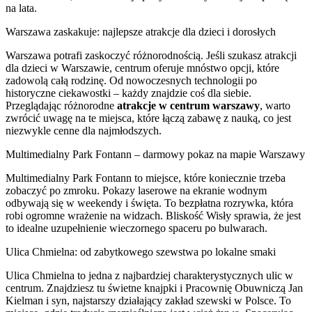
na lata.
Warszawa zaskakuje: najlepsze atrakcje dla dzieci i dorosłych
Warszawa potrafi zaskoczyć różnorodnością. Jeśli szukasz atrakcji
dla dzieci w Warszawie, centrum oferuje mnóstwo opcji, które
zadowolą całą rodzinę. Od nowoczesnych technologii po
historyczne ciekawostki – każdy znajdzie coś dla siebie.
Przeglądając różnorodne
atrakcje w centrum warszawy
, warto
zwrócić uwagę na te miejsca, które łączą zabawę z nauką, co jest
niezwykle cenne dla najmłodszych.
Multimedialny Park Fontann – darmowy pokaz na mapie Warszawy
Multimedialny Park Fontann to miejsce, które koniecznie trzeba
zobaczyć po zmroku. Pokazy laserowe na ekranie wodnym
odbywają się w weekendy i święta. To bezpłatna rozrywka, która
robi ogromne wrażenie na widzach. Bliskość Wisły sprawia, że jest
to idealne uzupełnienie wieczornego spaceru po bulwarach.
Ulica Chmielna: od zabytkowego szewstwa po lokalne smaki
Ulica Chmielna to jedna z najbardziej charakterystycznych ulic w
centrum. Znajdziesz tu świetne knajpki i Pracownię Obuwniczą Jan
Kielman i syn, najstarszy działający zakład szewski w Polsce. To