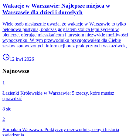
Wakacje w Warszawie: Najlepsze miejsca w
Warszawie dla dzieci i dorosłych
Wiele osób niesłusznie uważa, że wakacje w Warszawie to tylko
betonowa pustynia, podczas gdy latem stolica tętni życiem w
plenerze, oferując mieszkańcom i turystom niezwykłe możliwości
wypoczynku. W tym przewodniku przygotowałem dla Ciebie
zestaw sprawdzonych informacji oraz praktycznych wskazówek,
12 kwi 2026
Najnowsze
1
Łazienki Królewskie w Warszawie: 5 rzeczy, które musisz
sprawdzić
8 sie
2
Barbakan Warszawa: Praktyczny przewodnik, ceny i historia
zwiedzania