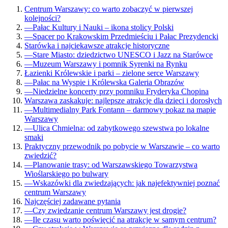
Centrum Warszawy: co warto zobaczyć w pierwszej
kolejności?
—
Pałac Kultury i Nauki – ikona stolicy Polski
—
Spacer po Krakowskim Przedmieściu i Pałac Prezydencki
Starówka i najciekawsze atrakcje historyczne
—
Stare Miasto: dziedzictwo UNESCO i Jazz na Starówce
—
Muzeum Warszawy i pomnik Syrenki na Rynku
Łazienki Królewskie i parki – zielone serce Warszawy
—
Pałac na Wyspie i Królewska Galeria Obrazów
—
Niedzielne koncerty przy pomniku Fryderyka Chopina
Warszawa zaskakuje: najlepsze atrakcje dla dzieci i dorosłych
—
Multimedialny Park Fontann – darmowy pokaz na mapie
Warszawy
—
Ulica Chmielna: od zabytkowego szewstwa po lokalne
smaki
Praktyczny przewodnik po pobycie w Warszawie – co warto
zwiedzić?
—
Planowanie trasy: od Warszawskiego Towarzystwa
Wioślarskiego po bulwary
—
Wskazówki dla zwiedzających: jak najefektywniej poznać
centrum Warszawy
Najczęściej zadawane pytania
—
Czy zwiedzanie centrum Warszawy jest drogie?
—
Ile czasu warto poświęcić na atrakcje w samym centrum?