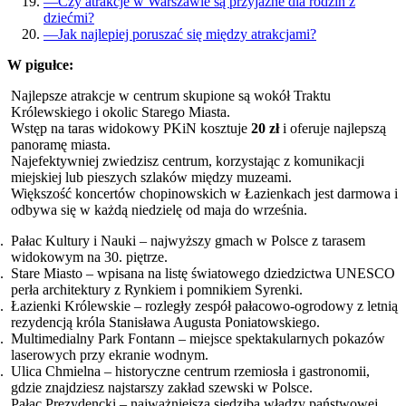
—
Czy atrakcje w Warszawie są przyjazne dla rodzin z
dziećmi?
—
Jak najlepiej poruszać się między atrakcjami?
W pigułce:
Najlepsze atrakcje w centrum skupione są wokół Traktu
Królewskiego i okolic Starego Miasta.
Wstęp na taras widokowy PKiN kosztuje
20 zł
i oferuje najlepszą
panoramę miasta.
Najefektywniej zwiedzisz centrum, korzystając z komunikacji
miejskiej lub pieszych szlaków między muzeami.
Większość koncertów chopinowskich w Łazienkach jest darmowa i
odbywa się w każdą niedzielę od maja do września.
Pałac Kultury i Nauki – najwyższy gmach w Polsce z tarasem
widokowym na 30. piętrze.
Stare Miasto – wpisana na listę światowego dziedzictwa UNESCO
perła architektury z Rynkiem i pomnikiem Syrenki.
Łazienki Królewskie – rozległy zespół pałacowo-ogrodowy z letnią
rezydencją króla Stanisława Augusta Poniatowskiego.
Multimedialny Park Fontann – miejsce spektakularnych pokazów
laserowych przy ekranie wodnym.
Ulica Chmielna – historyczne centrum rzemiosła i gastronomii,
gdzie znajdziesz najstarszy zakład szewski w Polsce.
Pałac Prezydencki – najważniejsza siedziba władzy państwowej