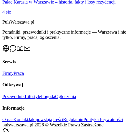
Pałac Karasia w Warszawie – historia, fakty i losy rezydencji
4 sie
PulsWarszawa.pl
Poradniki, przewodniki i praktyczne informacje — Warszawa i nie
tylko. Firmy, praca, ogłoszenia.
Serwis
Firmy
Praca
Odkrywaj
Przewodnik
Lifestyle
Pogoda
Ogłoszenia
Informacje
O nas
Kontakt
Jak powstają treści
Regulamin
Polityka Prywatności
pulswarszawa.pl
2026
©
Wszelkie Prawa Zastrzeżone