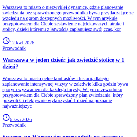
Warszawa to miasto o niezwykłej dynamice, gdzie planowanie
zwiedzania bez sprawdzonego przewodnika bywa przytłaczające ze
względu na ogrom dostępnych możliwości. W tym artykule
przygotowałem dla Ciebie zestawienie najciekawszych atrakcji
stolicy, dzięki któremu z łatwością zaplanujesz swój czas, kor
12 kwi 2026
Przewodnik
Warszawa w jeden dzień: jak zwiedzić stolicę w 1
dzień?
Warszawa to miasto pełne kontrastów i historii, dlatego
zaplanowanie intensywnej wizyty w zaledwie kilka godzin bywa
sporym wyzwaniem dla każdego turysty. W tym przewodniku
przygotowałem dla Ciebie sprawdzony plan zwiedzania, który
pozwoli Ci efektywnie wykorzystać 1 dzień na poznanie
najważniejszyc
6 kwi 2026
Przewodnik
Spacery po Warszawie: przewodnik na spacer w