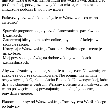
miejsce, gdzie tradycja rzemieślnicza jest wciąż żywa. Spacerując
po Chmielnej, poczujesz dawny klimat miasta, zanim zostało
zniszczone podczas II wojny światowej.
Praktyczny przewodnik po pobycie w Warszawie – co warto
zwiedzić?
Sprawdź prognozę pogody przed planowaniem spacerów po
Łazienkach.
Zarezerwuj bilety do muzeów online, aby uniknąć kolejek w
szczycie sezonu.
Korzystaj z Warszawskiego Transportu Publicznego – metro jest
najszybsze.
Miej przy sobie gotówkę na drobne zakupy w punktach
rzemieślniczych.
Aby zwiedzanie było udane, skup się na logistyce. Najważniejsze
atrakcje są dobrze skomunikowane. Nie pomijaj miejsc mniej
oczywistych, jak Ogród na dachu Biblioteki Uniwersyteckiej, które
dają wytchnienie w centrum. Warszawa oferuje tyle możliwości, że
warto poświęcić na nią przynajmniej kilka dni, by poczuć jej
prawdziwą energię.
Planowanie trasy: od Warszawskiego Towarzystwa Wioślarskiego
po bulwary