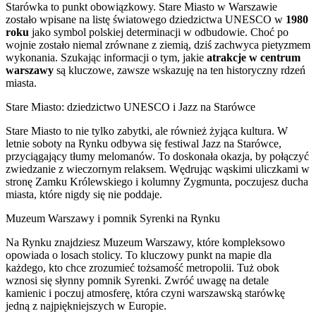
Starówka to punkt obowiązkowy. Stare Miasto w Warszawie
zostało wpisane na listę światowego dziedzictwa UNESCO w
1980
roku
jako symbol polskiej determinacji w odbudowie. Choć po
wojnie zostało niemal zrównane z ziemią, dziś zachwyca pietyzmem
wykonania. Szukając informacji o tym, jakie
atrakcje w centrum
warszawy
są kluczowe, zawsze wskazuję na ten historyczny rdzeń
miasta.
Stare Miasto: dziedzictwo UNESCO i Jazz na Starówce
Stare Miasto to nie tylko zabytki, ale również żyjąca kultura. W
letnie soboty na Rynku odbywa się festiwal Jazz na Starówce,
przyciągający tłumy melomanów. To doskonała okazja, by połączyć
zwiedzanie z wieczornym relaksem. Wędrując wąskimi uliczkami w
stronę Zamku Królewskiego i kolumny Zygmunta, poczujesz ducha
miasta, które nigdy się nie poddaje.
Muzeum Warszawy i pomnik Syrenki na Rynku
Na Rynku znajdziesz Muzeum Warszawy, które kompleksowo
opowiada o losach stolicy. To kluczowy punkt na mapie dla
każdego, kto chce zrozumieć tożsamość metropolii. Tuż obok
wznosi się słynny pomnik Syrenki. Zwróć uwagę na detale
kamienic i poczuj atmosferę, która czyni warszawską starówkę
jedną z najpiękniejszych w Europie.