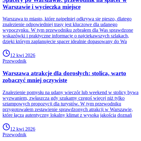
Warszawie i wycieczka miejsce
Warszawa to miasto, które najpełniej odkrywa się pieszo, dlatego
znalezienie odpowiedniej trasy jest kluczowe dla udanego
wypoczynku. W tym przewodniku zebrałem dla Was sprawdzone
wskazówki i praktyczne informacje o najciekawszych szlakach,
dzięki którym zaplanujecie spacer idealnie dopasowany do Wa
12 kwi 2026
Przewodnik
Warszawa atrakcje dla dorosłych: stolica, warto
zobaczyć mniej oczywiste
Znalezienie pomysłu na udany wieczór lub weekend w stolicy bywa
wyzwaniem, zwłaszcza gdy szukamy czegoś więcej niż tylko
sztampowych propozycji dla turystów. W tym przewodniku
przygotowałem zestawienie sprawdzonych atrakcji w Warszawie,
które łączą autentyczny lokalny klimat z wysoką jakością doznań
12 kwi 2026
Przewodnik