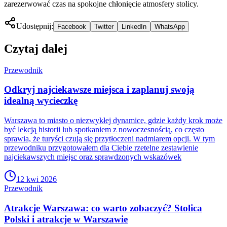
zarezerwować czas na spokojne chłonięcie atmosfery stolicy.
Udostępnij:
Facebook
Twitter
LinkedIn
WhatsApp
Czytaj dalej
Przewodnik
Odkryj najciekawsze miejsca i zaplanuj swoją
idealną wycieczkę
Warszawa to miasto o niezwykłej dynamice, gdzie każdy krok może
być lekcją historii lub spotkaniem z nowoczesnością, co często
sprawia, że turyści czują się przytłoczeni nadmiarem opcji. W tym
przewodniku przygotowałem dla Ciebie rzetelne zestawienie
najciekawszych miejsc oraz sprawdzonych wskazówek
12 kwi 2026
Przewodnik
Atrakcje Warszawa: co warto zobaczyć? Stolica
Polski i atrakcje w Warszawie