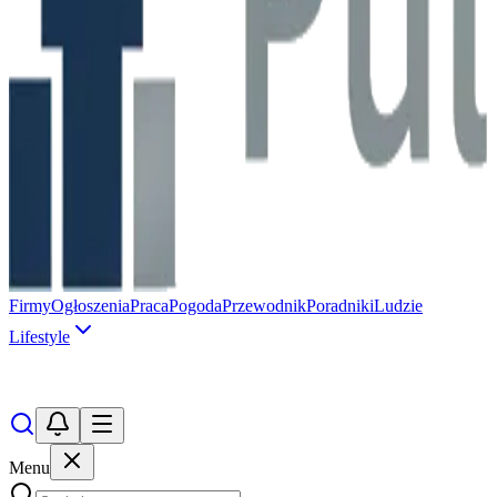
Firmy
Ogłoszenia
Praca
Pogoda
Przewodnik
Poradniki
Ludzie
Lifestyle
Menu