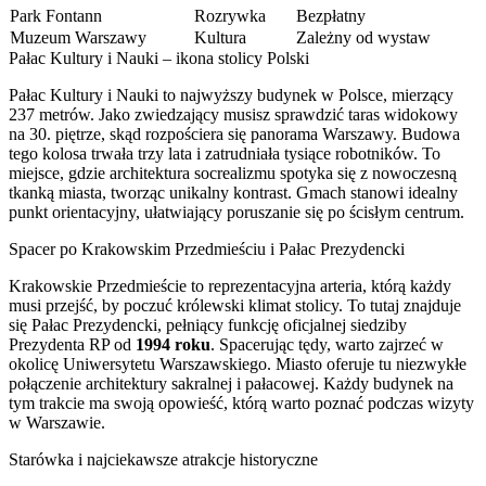
Park Fontann
Rozrywka
Bezpłatny
Muzeum Warszawy
Kultura
Zależny od wystaw
Pałac Kultury i Nauki – ikona stolicy Polski
Pałac Kultury i Nauki to najwyższy budynek w Polsce, mierzący
237 metrów. Jako zwiedzający musisz sprawdzić taras widokowy
na 30. piętrze, skąd rozpościera się panorama Warszawy. Budowa
tego kolosa trwała trzy lata i zatrudniała tysiące robotników. To
miejsce, gdzie architektura socrealizmu spotyka się z nowoczesną
tkanką miasta, tworząc unikalny kontrast. Gmach stanowi idealny
punkt orientacyjny, ułatwiający poruszanie się po ścisłym centrum.
Spacer po Krakowskim Przedmieściu i Pałac Prezydencki
Krakowskie Przedmieście to reprezentacyjna arteria, którą każdy
musi przejść, by poczuć królewski klimat stolicy. To tutaj znajduje
się Pałac Prezydencki, pełniący funkcję oficjalnej siedziby
Prezydenta RP od
1994 roku
. Spacerując tędy, warto zajrzeć w
okolicę Uniwersytetu Warszawskiego. Miasto oferuje tu niezwykłe
połączenie architektury sakralnej i pałacowej. Każdy budynek na
tym trakcie ma swoją opowieść, którą warto poznać podczas wizyty
w Warszawie.
Starówka i najciekawsze atrakcje historyczne