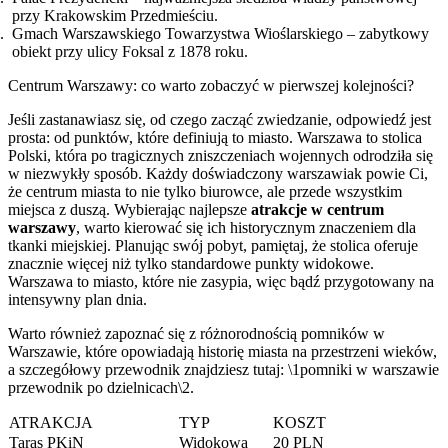
przy Krakowskim Przedmieściu.
Gmach Warszawskiego Towarzystwa Wioślarskiego – zabytkowy
obiekt przy ulicy Foksal z 1878 roku.
Centrum Warszawy: co warto zobaczyć w pierwszej kolejności?
Jeśli zastanawiasz się, od czego zacząć zwiedzanie, odpowiedź jest
prosta: od punktów, które definiują to miasto. Warszawa to stolica
Polski, która po tragicznych zniszczeniach wojennych odrodziła się
w niezwykły sposób. Każdy doświadczony warszawiak powie Ci,
że centrum miasta to nie tylko biurowce, ale przede wszystkim
miejsca z duszą. Wybierając najlepsze
atrakcje w centrum
warszawy
, warto kierować się ich historycznym znaczeniem dla
tkanki miejskiej. Planując swój pobyt, pamiętaj, że stolica oferuje
znacznie więcej niż tylko standardowe punkty widokowe.
Warszawa to miasto, które nie zasypia, więc bądź przygotowany na
intensywny plan dnia.
Warto również zapoznać się z różnorodnością pomników w
Warszawie, które opowiadają historię miasta na przestrzeni wieków,
a szczegółowy przewodnik znajdziesz tutaj: \1pomniki w warszawie
przewodnik po dzielnicach\2.
ATRAKCJA
TYP
KOSZT
Taras PKiN
Widokowa
20 PLN