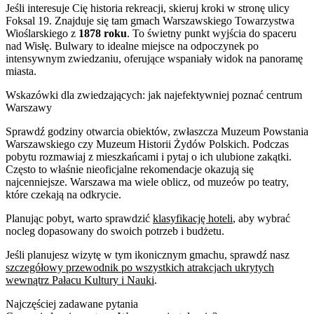
Jeśli interesuje Cię historia rekreacji, skieruj kroki w stronę ulicy
Foksal 19. Znajduje się tam gmach Warszawskiego Towarzystwa
Wioślarskiego z
1878 roku
. To świetny punkt wyjścia do spaceru
nad Wisłę. Bulwary to idealne miejsce na odpoczynek po
intensywnym zwiedzaniu, oferujące wspaniały widok na panoramę
miasta.
Wskazówki dla zwiedzających: jak najefektywniej poznać centrum
Warszawy
Sprawdź godziny otwarcia obiektów, zwłaszcza Muzeum Powstania
Warszawskiego czy Muzeum Historii Żydów Polskich. Podczas
pobytu rozmawiaj z mieszkańcami i pytaj o ich ulubione zakątki.
Często to właśnie nieoficjalne rekomendacje okazują się
najcenniejsze. Warszawa ma wiele oblicz, od muzeów po teatry,
które czekają na odkrycie.
Planując pobyt, warto sprawdzić
klasyfikację hoteli
, aby wybrać
nocleg dopasowany do swoich potrzeb i budżetu.
Jeśli planujesz wizytę w tym ikonicznym gmachu, sprawdź nasz
szczegółowy przewodnik po wszystkich atrakcjach ukrytych
wewnątrz Pałacu Kultury i Nauki
.
Najczęściej zadawane pytania