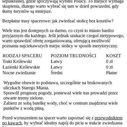
sepulkralnej, gdzie spoczywają wybitni Polacy. To miejsce wymaga
skupienia, dlatego warto wybrać się tam w dzień powszedni, gdy
tłumy turystów są mniejsze.
Bezpłatne trasy spacerowe: jak zwiedzać stolicę bez kosztów?
Wiele tras jest dostępnych za darmo, co czyni to miasto bardzo
przyjaznym dla każdego. Jeśli jednak szukacie czegoś nietypowego,
warto sprawdzić ofertę zorganizowaną, oferującą możliwość
poznania najciekawszych miejsc stolicy w sposób merytoryczny.
RODZAJ SPACERU
POZIOM TRUDNOŚCI
KOSZT
Trakt Królewski
Łatwy
0 zł
Łazienki Królewskie
Łatwy
0 zł
Nocne zwiedzanie
Średni
Płatne
Wygodne obuwie to podstawa, szczególnie na brukowanych
uliczkach Starego Miasta.
Sprawdź prognozę pogody, ponieważ wiele tras prowadzi przez
otwarte tereny zielone.
Zabierz ze sobą butelkę wody, choć w centrum znajdziesz wiele
punktów z wodą pitną.
Przed wyruszeniem na spacer warto zapoznać się z
przewodnikiem
po kawach
, by wybrać idealny napój do picia w trakcie zwiedzania