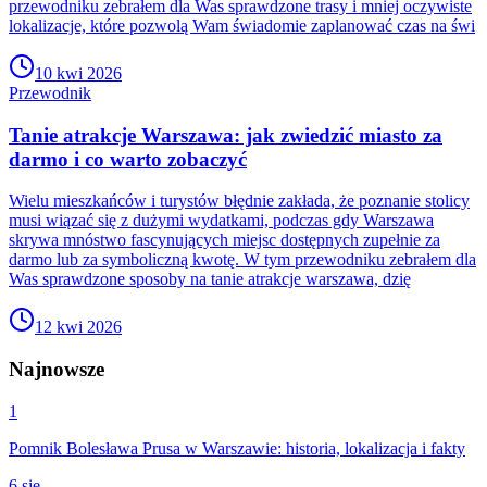
przewodniku zebrałem dla Was sprawdzone trasy i mniej oczywiste
lokalizacje, które pozwolą Wam świadomie zaplanować czas na świ
10 kwi 2026
Przewodnik
Tanie atrakcje Warszawa: jak zwiedzić miasto za
darmo i co warto zobaczyć
Wielu mieszkańców i turystów błędnie zakłada, że poznanie stolicy
musi wiązać się z dużymi wydatkami, podczas gdy Warszawa
skrywa mnóstwo fascynujących miejsc dostępnych zupełnie za
darmo lub za symboliczną kwotę. W tym przewodniku zebrałem dla
Was sprawdzone sposoby na tanie atrakcje warszawa, dzię
12 kwi 2026
Najnowsze
1
Pomnik Bolesława Prusa w Warszawie: historia, lokalizacja i fakty
6 sie