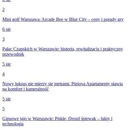
2
Mini golf Warszawa: Arcade Bee w Blue City – ceny i porady gry
6 sie
3
Pałac Czapskich w Warszawie: historia, rewitalizacja i praktyczny
przewodnik
5 sie
4
Nowy luksus nie mierzy się metrami. Piniova Apartamenty stawia
na komfort i kameralność
5 sie
5
Gipsowe jajo w Warszawie: Pisklę. Drozd śpiewak – fakty i
technologia