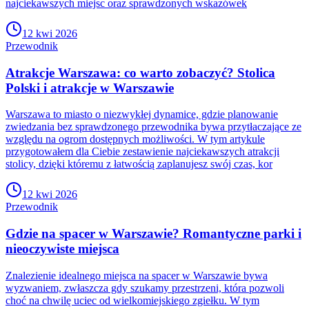
najciekawszych miejsc oraz sprawdzonych wskazówek
12 kwi 2026
Przewodnik
Atrakcje Warszawa: co warto zobaczyć? Stolica
Polski i atrakcje w Warszawie
Warszawa to miasto o niezwykłej dynamice, gdzie planowanie
zwiedzania bez sprawdzonego przewodnika bywa przytłaczające ze
względu na ogrom dostępnych możliwości. W tym artykule
przygotowałem dla Ciebie zestawienie najciekawszych atrakcji
stolicy, dzięki któremu z łatwością zaplanujesz swój czas, kor
12 kwi 2026
Przewodnik
Gdzie na spacer w Warszawie? Romantyczne parki i
nieoczywiste miejsca
Znalezienie idealnego miejsca na spacer w Warszawie bywa
wyzwaniem, zwłaszcza gdy szukamy przestrzeni, która pozwoli
choć na chwilę uciec od wielkomiejskiego zgiełku. W tym