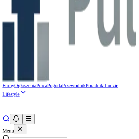
Firmy
Ogłoszenia
Praca
Pogoda
Przewodnik
Poradniki
Ludzie
Lifestyle
Menu