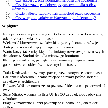
—
Czy spacery z przewodnikiem są dostępne codziennie?
—
Czy Warszawa jest dobrze przystosowana dla osób z
wózkami?
—
Gdzie najlepiej zaparkować samochód przed spacerem?
—
Czy wstęp do parków w Warszawie jest biletowany?
W pigułce:
Najlepszy czas na piesze wycieczki to okres od maja do września,
gdy pogoda sprzyja długim trasom.
Większość kluczowych szlaków historycznych oraz parków jest
dostępna dla zwiedzających zupełnie za darmo.
Warto korzystać z miejskiej infrastruktury rowerowej oraz nowych
deptaków w Śródmieściu dla większego komfortu.
Planując zwiedzanie, pamiętaj o wcześniejszym sprawdzeniu
godzin otwarcia obiektów muzealnych na trasie.
Trakt Królewski: klasyczny spacer przez historyczne serce miasta.
Łazienki Królewskie: idealne miejsce na relaks pośród zieleni i
zabytkowej architektury.
Bulwary Wiślane: nowoczesna przestrzeń idealna na spacer wzdłuż
rzeki.
Stare Miasto: wpisany na listę UNESCO zabytek z odbudowaną
zabudową.
Praga: klimatyczne uliczki pokazujące zupełnie inny charakter
stolicy.