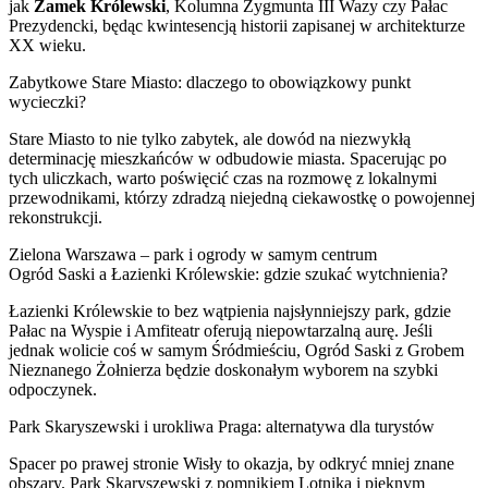
jak
Zamek Królewski
, Kolumna Zygmunta III Wazy czy Pałac
Prezydencki, będąc kwintesencją historii zapisanej w architekturze
XX wieku.
Zabytkowe Stare Miasto: dlaczego to obowiązkowy punkt
wycieczki?
Stare Miasto to nie tylko zabytek, ale dowód na niezwykłą
determinację mieszkańców w odbudowie miasta. Spacerując po
tych uliczkach, warto poświęcić czas na rozmowę z lokalnymi
przewodnikami, którzy zdradzą niejedną ciekawostkę o powojennej
rekonstrukcji.
Zielona Warszawa – park i ogrody w samym centrum
Ogród Saski a Łazienki Królewskie: gdzie szukać wytchnienia?
Łazienki Królewskie to bez wątpienia najsłynniejszy park, gdzie
Pałac na Wyspie i Amfiteatr oferują niepowtarzalną aurę. Jeśli
jednak wolicie coś w samym Śródmieściu, Ogród Saski z Grobem
Nieznanego Żołnierza będzie doskonałym wyborem na szybki
odpoczynek.
Park Skaryszewski i urokliwa Praga: alternatywa dla turystów
Spacer po prawej stronie Wisły to okazja, by odkryć mniej znane
obszary. Park Skaryszewski z pomnikiem Lotnika i pięknym