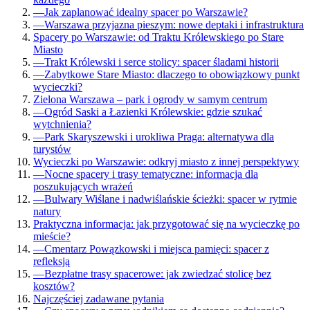
—
Jak zaplanować idealny spacer po Warszawie?
—
Warszawa przyjazna pieszym: nowe deptaki i infrastruktura
Spacery po Warszawie: od Traktu Królewskiego po Stare
Miasto
—
Trakt Królewski i serce stolicy: spacer śladami historii
—
Zabytkowe Stare Miasto: dlaczego to obowiązkowy punkt
wycieczki?
Zielona Warszawa – park i ogrody w samym centrum
—
Ogród Saski a Łazienki Królewskie: gdzie szukać
wytchnienia?
—
Park Skaryszewski i urokliwa Praga: alternatywa dla
turystów
Wycieczki po Warszawie: odkryj miasto z innej perspektywy
—
Nocne spacery i trasy tematyczne: informacja dla
poszukujących wrażeń
—
Bulwary Wiślane i nadwiślańskie ścieżki: spacer w rytmie
natury
Praktyczna informacja: jak przygotować się na wycieczkę po
mieście?
—
Cmentarz Powązkowski i miejsca pamięci: spacer z
refleksją
—
Bezpłatne trasy spacerowe: jak zwiedzać stolicę bez
kosztów?
Najczęściej zadawane pytania