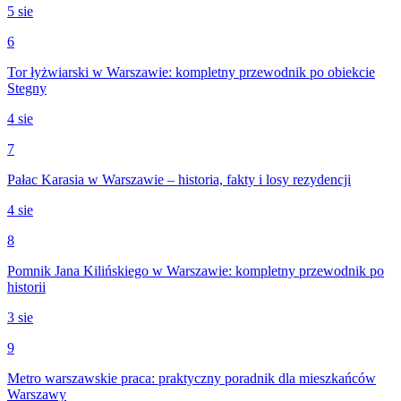
5 sie
6
Tor łyżwiarski w Warszawie: kompletny przewodnik po obiekcie
Stegny
4 sie
7
Pałac Karasia w Warszawie – historia, fakty i losy rezydencji
4 sie
8
Pomnik Jana Kilińskiego w Warszawie: kompletny przewodnik po
historii
3 sie
9
Metro warszawskie praca: praktyczny poradnik dla mieszkańców
Warszawy