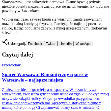
Skaryszewski, jest całkowicie darmowa. Płatne bywają jedynie
niektóre obiekty muzealne znajdujące się na ich terenie, jak wybrane
pawilony w Łazienkach.
Wybierając trasę, zawsze kieruj się własnymi zainteresowaniami
oraz aktualną kondycją fizyczną. Pamiętaj, że najlepiej poznasz
stolicę, łącząc popularne zabytki z mniej uczęszczanymi, zielonymi
ścieżkami.
Udostępnij:
Facebook
Twitter
LinkedIn
WhatsApp
Czytaj dalej
Przewodnik
Spacer Warszawa: Romantyczny spacer w
Warszawie – najlepsze miejsca
Znalezienie idealnego miejsca na spacer w Warszawie bywa
wyzwaniem, zwłaszcza gdy chcemy uciec od zgiełku i odkryć mniej
oczywiste zakątki stolicy. W tym przewodniku przygotowałem
zestawienie sprawdzonych tras, łączących historyczne piękno z
naturą, które pomogą Ci zaplanować udany czas w mieście. O