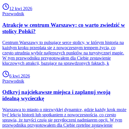
12 kwi 2026
Przewodnik
Atrakcje w centrum Warszawy: co warto zwiedzić w
stolicy Polski?
Centrum Warszawy to pulsujące serce stolicy, w którym historia na
każdym kroku przeplata się z nowoczesnym tempem życia, co
często utrudnia wybór najlepszych punktów na turystycznej mapie.
W tym przewodniku przygotowałem dla Ciebie zestawienie
kluczowych atrakcji, bazujące na sprawdzonych faktach, k
6 kwi 2026
Przewodnik
Odkryj najciekawsze miejsca i zaplanuj swoją
idealną wycieczkę
Warszawa to miasto o niezwykłej dynamice, gdzie każdy krok może
być lekcją historii lub spotkaniem z nowoczesnością, co często
sprawia, że turyści czują się przytłoczeni nadmiarem opcji. W tym
przewodniku przygotowałem dla Ciebie rzetelne zestawienie