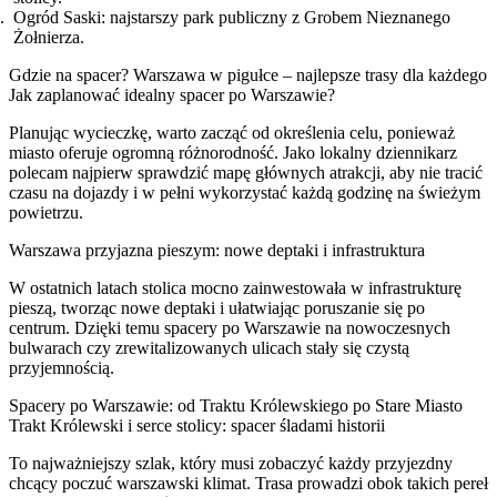
Ogród Saski: najstarszy park publiczny z Grobem Nieznanego
Żołnierza.
Gdzie na spacer? Warszawa w pigułce – najlepsze trasy dla każdego
Jak zaplanować idealny spacer po Warszawie?
Planując wycieczkę, warto zacząć od określenia celu, ponieważ
miasto oferuje ogromną różnorodność. Jako lokalny dziennikarz
polecam najpierw sprawdzić mapę głównych atrakcji, aby nie tracić
czasu na dojazdy i w pełni wykorzystać każdą godzinę na świeżym
powietrzu.
Warszawa przyjazna pieszym: nowe deptaki i infrastruktura
W ostatnich latach stolica mocno zainwestowała w infrastrukturę
pieszą, tworząc nowe deptaki i ułatwiając poruszanie się po
centrum. Dzięki temu spacery po Warszawie na nowoczesnych
bulwarach czy zrewitalizowanych ulicach stały się czystą
przyjemnością.
Spacery po Warszawie: od Traktu Królewskiego po Stare Miasto
Trakt Królewski i serce stolicy: spacer śladami historii
To najważniejszy szlak, który musi zobaczyć każdy przyjezdny
chcący poczuć warszawski klimat. Trasa prowadzi obok takich pereł