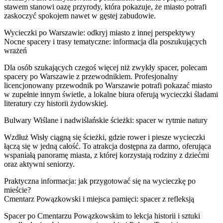
stawem stanowi oazę przyrody, która pokazuje, że miasto potrafi
zaskoczyć spokojem nawet w gęstej zabudowie.
Wycieczki po Warszawie: odkryj miasto z innej perspektywy
Nocne spacery i trasy tematyczne: informacja dla poszukujących
wrażeń
Dla osób szukających czegoś więcej niż zwykły spacer, polecam
spacery po Warszawie z przewodnikiem. Profesjonalny
licencjonowany przewodnik po Warszawie potrafi pokazać miasto
w zupełnie innym świetle, a lokalne biura oferują wycieczki śladami
literatury czy historii żydowskiej.
Bulwary Wiślane i nadwiślańskie ścieżki: spacer w rytmie natury
Wzdłuż Wisły ciągną się ścieżki, gdzie rower i piesze wycieczki
łączą się w jedną całość. To atrakcja dostępna za darmo, oferująca
wspaniałą panoramę miasta, z której korzystają rodziny z dziećmi
oraz aktywni seniorzy.
Praktyczna informacja: jak przygotować się na wycieczkę po
mieście?
Cmentarz Powązkowski i miejsca pamięci: spacer z refleksją
Spacer po Cmentarzu Powązkowskim to lekcja historii i sztuki