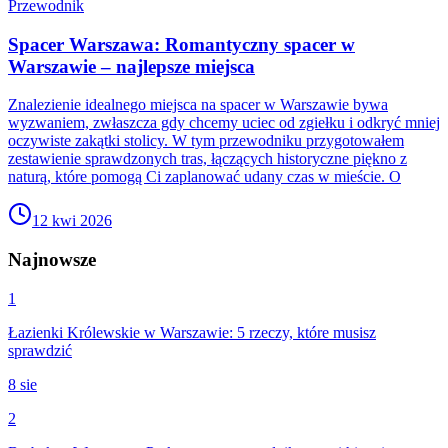
Przewodnik
Spacer Warszawa: Romantyczny spacer w
Warszawie – najlepsze miejsca
Znalezienie idealnego miejsca na spacer w Warszawie bywa
wyzwaniem, zwłaszcza gdy chcemy uciec od zgiełku i odkryć mniej
oczywiste zakątki stolicy. W tym przewodniku przygotowałem
zestawienie sprawdzonych tras, łączących historyczne piękno z
naturą, które pomogą Ci zaplanować udany czas w mieście. O
12 kwi 2026
Najnowsze
1
Łazienki Królewskie w Warszawie: 5 rzeczy, które musisz
sprawdzić
8 sie
2