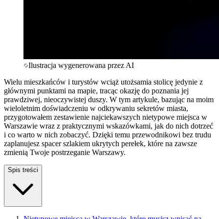
Ilustracja wygenerowana przez AI
Wielu mieszkańców i turystów wciąż utożsamia stolicę jedynie z
głównymi punktami na mapie, tracąc okazję do poznania jej
prawdziwej, nieoczywistej duszy. W tym artykule, bazując na moim
wieloletnim doświadczeniu w odkrywaniu sekretów miasta,
przygotowałem zestawienie najciekawszych nietypowe miejsca w
Warszawie wraz z praktycznymi wskazówkami, jak do nich dotrzeć
i co warto w nich zobaczyć. Dzięki temu przewodnikowi bez trudu
zaplanujesz spacer szlakiem ukrytych perełek, które na zawsze
zmienią Twoje postrzeganie Warszawy.
Spis treści
Nietypowe miejsca w Warszawie, które musisz wpisać na