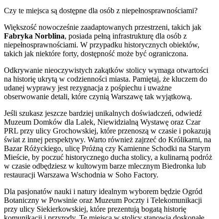
Czy te miejsca są dostępne dla osób z niepełnosprawnościami?
Większość nowocześnie zaadaptowanych przestrzeni, takich jak
Fabryka Norblina
, posiada pełną infrastrukturę dla osób z
niepełnosprawnościami. W przypadku historycznych obiektów,
takich jak niektóre forty, dostępność może być ograniczona.
Odkrywanie nieoczywistych zakątków stolicy wymaga otwartości
na historię ukrytą w codzienności miasta. Pamiętaj, że kluczem do
udanej wyprawy jest rezygnacja z pośpiechu i uważne
obserwowanie detali, które czynią Warszawę tak wyjątkową.
Jeśli szukasz jeszcze bardziej unikalnych doświadczeń, odwiedź
Muzeum Domków dla Lalek, Niewidzialną Wystawę oraz Czar
PRL przy ulicy Grochowskiej, które przenoszą w czasie i pokazują
świat z innej perspektywy. Warto również zajrzeć do Królikarni, na
Bazar Różyckiego, ulicę Próżną czy Kamienne Schodki na Starym
Mieście, by poczuć historycznego ducha stolicy, a kulinarną podróż
w czasie odbędziesz w kultowym barze mlecznym Biedronka lub
restauracji Warszawa Wschodnia w Soho Factory.
Dla pasjonatów nauki i natury idealnym wyborem będzie Ogród
Botaniczny w Powsinie oraz Muzeum Poczty i Telekomunikacji
przy ulicy Siekierkowskiej, które prezentują bogatą historię
komunikacji i przyrody. Te miejsca w stolicy stanowią doskonałe