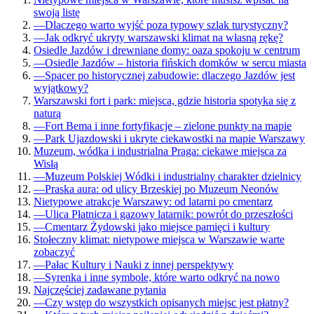
swoją listę
—
Dlaczego warto wyjść poza typowy szlak turystyczny?
—
Jak odkryć ukryty warszawski klimat na własną rękę?
Osiedle Jazdów i drewniane domy: oaza spokoju w centrum
—
Osiedle Jazdów – historia fińskich domków w sercu miasta
—
Spacer po historycznej zabudowie: dlaczego Jazdów jest
wyjątkowy?
Warszawski fort i park: miejsca, gdzie historia spotyka się z
naturą
—
Fort Bema i inne fortyfikacje – zielone punkty na mapie
—
Park Ujazdowski i ukryte ciekawostki na mapie Warszawy
Muzeum, wódka i industrialna Praga: ciekawe miejsca za
Wisłą
—
Muzeum Polskiej Wódki i industrialny charakter dzielnicy
—
Praska aura: od ulicy Brzeskiej po Muzeum Neonów
Nietypowe atrakcje Warszawy: od latarni po cmentarz
—
Ulica Płatnicza i gazowy latarnik: powrót do przeszłości
—
Cmentarz Żydowski jako miejsce pamięci i kultury
Stołeczny klimat: nietypowe miejsca w Warszawie warte
zobaczyć
—
Pałac Kultury i Nauki z innej perspektywy
—
Syrenka i inne symbole, które warto odkryć na nowo
Najczęściej zadawane pytania
—
Czy wstęp do wszystkich opisanych miejsc jest płatny?