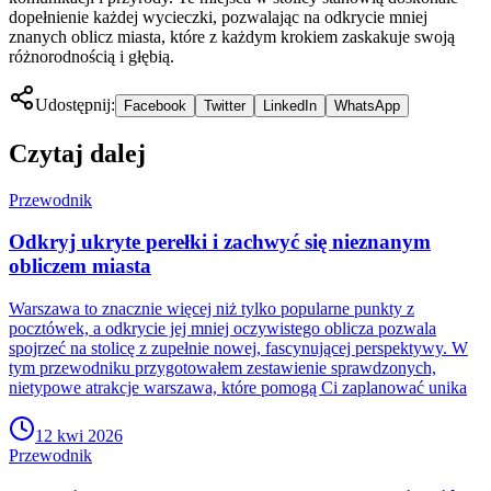
dopełnienie każdej wycieczki, pozwalając na odkrycie mniej
znanych oblicz miasta, które z każdym krokiem zaskakuje swoją
różnorodnością i głębią.
Udostępnij:
Facebook
Twitter
LinkedIn
WhatsApp
Czytaj dalej
Przewodnik
Odkryj ukryte perełki i zachwyć się nieznanym
obliczem miasta
Warszawa to znacznie więcej niż tylko popularne punkty z
pocztówek, a odkrycie jej mniej oczywistego oblicza pozwala
spojrzeć na stolicę z zupełnie nowej, fascynującej perspektywy. W
tym przewodniku przygotowałem zestawienie sprawdzonych,
nietypowe atrakcje warszawa, które pomogą Ci zaplanować unika
12 kwi 2026
Przewodnik