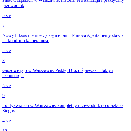
Pałac Czapskich w Warszawie: historia, rewitalizacja i praktyczny
przewodnik
5 sie
7
Nowy luksus nie mierzy się metrami. Piniova Apartamenty stawia
na komfort i kameralność
5 sie
8
Gipsowe jajo w Warszawie: Pisklę. Drozd śpiewak – fakty i
technologia
5 sie
9
Tor łyżwiarski w Warszawie: kompletny przewodnik po obiekcie
Stegny
4 sie
10