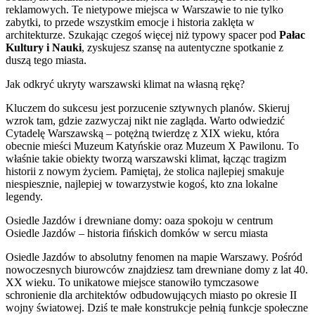
reklamowych. Te nietypowe miejsca w Warszawie to nie tylko
zabytki, to przede wszystkim emocje i historia zaklęta w
architekturze. Szukając czegoś więcej niż typowy spacer pod
Pałac
Kultury i Nauki
, zyskujesz szansę na autentyczne spotkanie z
duszą tego miasta.
Jak odkryć ukryty warszawski klimat na własną rękę?
Kluczem do sukcesu jest porzucenie sztywnych planów. Skieruj
wzrok tam, gdzie zazwyczaj nikt nie zagląda. Warto odwiedzić
Cytadelę Warszawską – potężną twierdzę z XIX wieku, która
obecnie mieści Muzeum Katyńskie oraz Muzeum X Pawilonu. To
właśnie takie obiekty tworzą warszawski klimat, łącząc tragizm
historii z nowym życiem. Pamiętaj, że stolica najlepiej smakuje
niespiesznie, najlepiej w towarzystwie kogoś, kto zna lokalne
legendy.
Osiedle Jazdów i drewniane domy: oaza spokoju w centrum
Osiedle Jazdów – historia fińskich domków w sercu miasta
Osiedle Jazdów to absolutny fenomen na mapie Warszawy. Pośród
nowoczesnych biurowców znajdziesz tam drewniane domy z lat 40.
XX wieku. To unikatowe miejsce stanowiło tymczasowe
schronienie dla architektów odbudowujących miasto po okresie II
wojny światowej. Dziś te małe konstrukcje pełnią funkcje społeczne