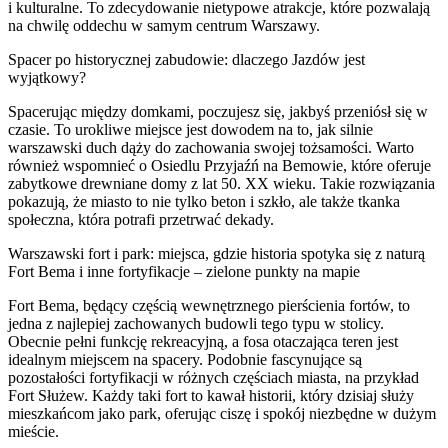
i kulturalne. To zdecydowanie nietypowe atrakcje, które pozwalają
na chwilę oddechu w samym centrum Warszawy.
Spacer po historycznej zabudowie: dlaczego Jazdów jest
wyjątkowy?
Spacerując między domkami, poczujesz się, jakbyś przeniósł się w
czasie. To urokliwe miejsce jest dowodem na to, jak silnie
warszawski duch dąży do zachowania swojej tożsamości. Warto
również wspomnieć o Osiedlu Przyjaźń na Bemowie, które oferuje
zabytkowe drewniane domy z lat 50. XX wieku. Takie rozwiązania
pokazują, że miasto to nie tylko beton i szkło, ale także tkanka
społeczna, która potrafi przetrwać dekady.
Warszawski fort i park: miejsca, gdzie historia spotyka się z naturą
Fort Bema i inne fortyfikacje – zielone punkty na mapie
Fort Bema, będący częścią wewnętrznego pierścienia fortów, to
jedna z najlepiej zachowanych budowli tego typu w stolicy.
Obecnie pełni funkcję rekreacyjną, a fosa otaczająca teren jest
idealnym miejscem na spacery. Podobnie fascynujące są
pozostałości fortyfikacji w różnych częściach miasta, na przykład
Fort Służew. Każdy taki fort to kawał historii, który dzisiaj służy
mieszkańcom jako park, oferując ciszę i spokój niezbędne w dużym
mieście.