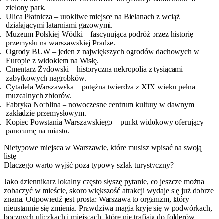
zielony park.
Ulica Płatnicza – urokliwe miejsce na Bielanach z wciąż
działającymi latarniami gazowymi.
Muzeum Polskiej Wódki – fascynująca podróż przez historię
przemysłu na warszawskiej Pradze.
Ogrody BUW – jeden z największych ogrodów dachowych w
Europie z widokiem na Wisłę.
Cmentarz Żydowski – historyczna nekropolia z tysiącami
zabytkowych nagrobków.
Cytadela Warszawska – potężna twierdza z XIX wieku pełna
muzealnych zbiorów.
Fabryka Norblina – nowoczesne centrum kultury w dawnym
zakładzie przemysłowym.
Kopiec Powstania Warszawskiego – punkt widokowy oferujący
panoramę na miasto.
Nietypowe miejsca w Warszawie, które musisz wpisać na swoją
listę
Dlaczego warto wyjść poza typowy szlak turystyczny?
Jako dziennikarz lokalny często słyszę pytanie, co jeszcze można
zobaczyć w mieście, skoro większość atrakcji wydaje się już dobrze
znana. Odpowiedź jest prosta: Warszawa to organizm, który
nieustannie się zmienia. Prawdziwa magia kryje się w podwórkach,
bocznych uliczkach i miejscach, które nie trafiają do folderów