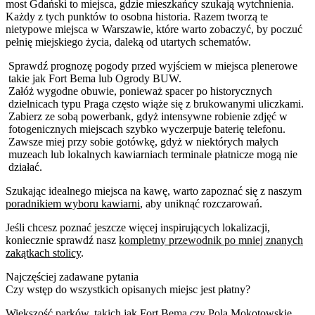
most Gdański to miejsca, gdzie mieszkańcy szukają wytchnienia.
Każdy z tych punktów to osobna historia. Razem tworzą te
nietypowe miejsca w Warszawie, które warto zobaczyć, by poczuć
pełnię miejskiego życia, daleką od utartych schematów.
Sprawdź prognozę pogody przed wyjściem w miejsca plenerowe
takie jak Fort Bema lub Ogrody BUW.
Załóż wygodne obuwie, ponieważ spacer po historycznych
dzielnicach typu Praga często wiąże się z brukowanymi uliczkami.
Zabierz ze sobą powerbank, gdyż intensywne robienie zdjęć w
fotogenicznych miejscach szybko wyczerpuje baterię telefonu.
Zawsze miej przy sobie gotówkę, gdyż w niektórych małych
muzeach lub lokalnych kawiarniach terminale płatnicze mogą nie
działać.
Szukając idealnego miejsca na kawę, warto zapoznać się z naszym
poradnikiem wyboru kawiarni
, aby uniknąć rozczarowań.
Jeśli chcesz poznać jeszcze więcej inspirujących lokalizacji,
koniecznie sprawdź nasz
kompletny przewodnik po mniej znanych
zakątkach stolicy
.
Najczęściej zadawane pytania
Czy wstęp do wszystkich opisanych miejsc jest płatny?
Większość parków, takich jak Fort Bema czy Pola Mokotowskie,