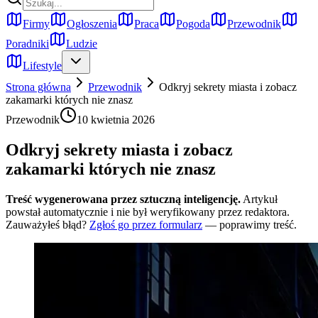
Firmy
Ogłoszenia
Praca
Pogoda
Przewodnik
Poradniki
Ludzie
Lifestyle
Strona główna
Przewodnik
Odkryj sekrety miasta i zobacz
zakamarki których nie znasz
Przewodnik
10 kwietnia 2026
Odkryj sekrety miasta i zobacz
zakamarki których nie znasz
Treść wygenerowana przez sztuczną inteligencję.
Artykuł
powstał automatycznie i nie był weryfikowany przez redaktora.
Zauważyłeś błąd?
Zgłoś go przez formularz
— poprawimy treść.