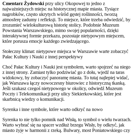
Cmentarz Żydowski
przy ulicy Okopowej to jedno z
najważniejszych miejsc na historycznej mapie miasta. Tysiące
nagrobków, często ukrytych wśród gęstej roślinności, tworzą
atmosferę zadumy i refleksji. To miejsce, które trzeba odwiedzić, by
zrozumieć wielokulturową historię stolicy. Podobnie Muzeum
Powstania Warszawskiego, mimo swojej popularności, dzięki
interaktywnej formie przekazu, pozostaje nietypowym miejscem,
które porusza emocje każdego zwiedzającego.
Stołeczny klimat: nietypowe miejsca w Warszawie warte zobaczyć
Pałac Kultury i Nauki z innej perspektywy
Choć Pałac Kultury i Nauki jest symbolem, warto spojrzeć na niego
z innej strony. Zamiast tylko podziwiać go z dołu, wjedź na taras
widokowy, by zobaczyć panoramę miasta. To tutaj najlepiej widać,
jak Warszawa łączy nowoczesny biurowiec z historyczną tkanką.
Jeśli szukasz czegoś nietypowego w okolicy, odwiedź Muzeum
Poczty i Telekomunikacji przy ulicy Siekierkowskiej, które jest
skarbnicą wiedzy o komunikacji.
Syrenka i inne symbole, które warto odkryć na nowo
Syrenka to nie tylko pomnik nad Wisłą, to symbol o wielu twarzach.
Warto wybrać się na spacer wzdłuż brzegu Wisły, by odkryć, jak
miasto żyje w harmonii z rzeką. Bulwary, most Poniatowskiego czy