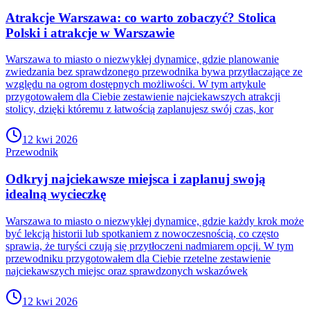
Atrakcje Warszawa: co warto zobaczyć? Stolica
Polski i atrakcje w Warszawie
Warszawa to miasto o niezwykłej dynamice, gdzie planowanie
zwiedzania bez sprawdzonego przewodnika bywa przytłaczające ze
względu na ogrom dostępnych możliwości. W tym artykule
przygotowałem dla Ciebie zestawienie najciekawszych atrakcji
stolicy, dzięki któremu z łatwością zaplanujesz swój czas, kor
12 kwi 2026
Przewodnik
Odkryj najciekawsze miejsca i zaplanuj swoją
idealną wycieczkę
Warszawa to miasto o niezwykłej dynamice, gdzie każdy krok może
być lekcją historii lub spotkaniem z nowoczesnością, co często
sprawia, że turyści czują się przytłoczeni nadmiarem opcji. W tym
przewodniku przygotowałem dla Ciebie rzetelne zestawienie
najciekawszych miejsc oraz sprawdzonych wskazówek
12 kwi 2026