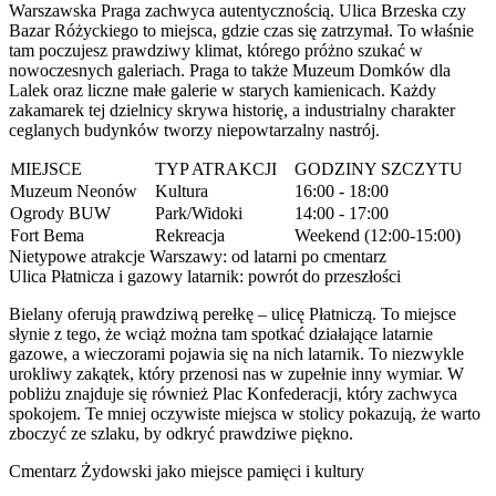
Warszawska Praga zachwyca autentycznością. Ulica Brzeska czy
Bazar Różyckiego to miejsca, gdzie czas się zatrzymał. To właśnie
tam poczujesz prawdziwy klimat, którego próżno szukać w
nowoczesnych galeriach. Praga to także Muzeum Domków dla
Lalek oraz liczne małe galerie w starych kamienicach. Każdy
zakamarek tej dzielnicy skrywa historię, a industrialny charakter
ceglanych budynków tworzy niepowtarzalny nastrój.
MIEJSCE
TYP ATRAKCJI
GODZINY SZCZYTU
Muzeum Neonów
Kultura
16:00 - 18:00
Ogrody BUW
Park/Widoki
14:00 - 17:00
Fort Bema
Rekreacja
Weekend (12:00-15:00)
Nietypowe atrakcje Warszawy: od latarni po cmentarz
Ulica Płatnicza i gazowy latarnik: powrót do przeszłości
Bielany oferują prawdziwą perełkę – ulicę Płatniczą. To miejsce
słynie z tego, że wciąż można tam spotkać działające latarnie
gazowe, a wieczorami pojawia się na nich latarnik. To niezwykle
urokliwy zakątek, który przenosi nas w zupełnie inny wymiar. W
pobliżu znajduje się również Plac Konfederacji, który zachwyca
spokojem. Te mniej oczywiste miejsca w stolicy pokazują, że warto
zboczyć ze szlaku, by odkryć prawdziwe piękno.
Cmentarz Żydowski jako miejsce pamięci i kultury