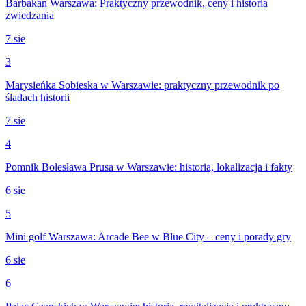
Barbakan Warszawa: Praktyczny przewodnik, ceny i historia
zwiedzania
7 sie
3
Marysieńka Sobieska w Warszawie: praktyczny przewodnik po
śladach historii
7 sie
4
Pomnik Bolesława Prusa w Warszawie: historia, lokalizacja i fakty
6 sie
5
Mini golf Warszawa: Arcade Bee w Blue City – ceny i porady gry
6 sie
6