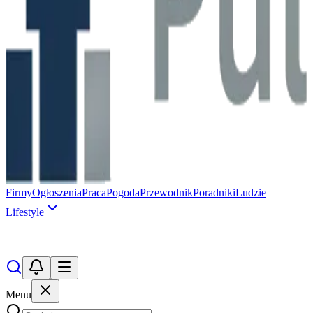
Firmy
Ogłoszenia
Praca
Pogoda
Przewodnik
Poradniki
Ludzie
Lifestyle
Menu