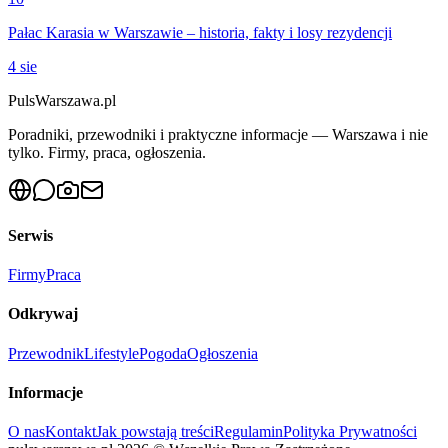
Pałac Karasia w Warszawie – historia, fakty i losy rezydencji
4 sie
PulsWarszawa.pl
Poradniki, przewodniki i praktyczne informacje — Warszawa i nie
tylko. Firmy, praca, ogłoszenia.
Serwis
Firmy
Praca
Odkrywaj
Przewodnik
Lifestyle
Pogoda
Ogłoszenia
Informacje
O nas
Kontakt
Jak powstają treści
Regulamin
Polityka Prywatności