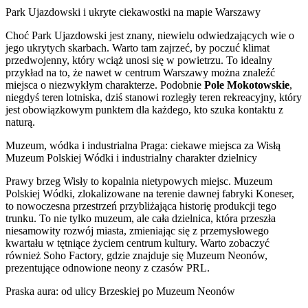
Park Ujazdowski i ukryte ciekawostki na mapie Warszawy
Choć Park Ujazdowski jest znany, niewielu odwiedzających wie o
jego ukrytych skarbach. Warto tam zajrzeć, by poczuć klimat
przedwojenny, który wciąż unosi się w powietrzu. To idealny
przykład na to, że nawet w centrum Warszawy można znaleźć
miejsca o niezwykłym charakterze. Podobnie
Pole Mokotowskie
,
niegdyś teren lotniska, dziś stanowi rozległy teren rekreacyjny, który
jest obowiązkowym punktem dla każdego, kto szuka kontaktu z
naturą.
Muzeum, wódka i industrialna Praga: ciekawe miejsca za Wisłą
Muzeum Polskiej Wódki i industrialny charakter dzielnicy
Prawy brzeg Wisły to kopalnia nietypowych miejsc. Muzeum
Polskiej Wódki, zlokalizowane na terenie dawnej fabryki Koneser,
to nowoczesna przestrzeń przybliżająca historię produkcji tego
trunku. To nie tylko muzeum, ale cała dzielnica, która przeszła
niesamowity rozwój miasta, zmieniając się z przemysłowego
kwartału w tętniące życiem centrum kultury. Warto zobaczyć
również Soho Factory, gdzie znajduje się Muzeum Neonów,
prezentujące odnowione neony z czasów PRL.
Praska aura: od ulicy Brzeskiej po Muzeum Neonów