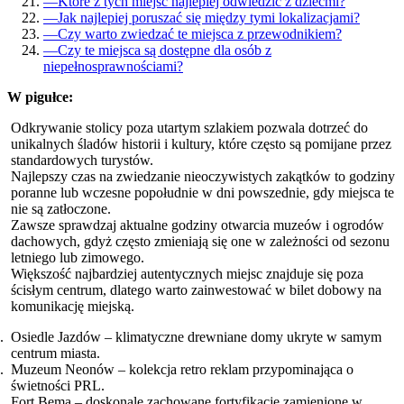
—
Które z tych miejsc najlepiej odwiedzić z dziećmi?
—
Jak najlepiej poruszać się między tymi lokalizacjami?
—
Czy warto zwiedzać te miejsca z przewodnikiem?
—
Czy te miejsca są dostępne dla osób z
niepełnosprawnościami?
W pigułce:
Odkrywanie stolicy poza utartym szlakiem pozwala dotrzeć do
unikalnych śladów historii i kultury, które często są pomijane przez
standardowych turystów.
Najlepszy czas na zwiedzanie nieoczywistych zakątków to godziny
poranne lub wczesne popołudnie w dni powszednie, gdy miejsca te
nie są zatłoczone.
Zawsze sprawdzaj aktualne godziny otwarcia muzeów i ogrodów
dachowych, gdyż często zmieniają się one w zależności od sezonu
letniego lub zimowego.
Większość najbardziej autentycznych miejsc znajduje się poza
ścisłym centrum, dlatego warto zainwestować w bilet dobowy na
komunikację miejską.
Osiedle Jazdów – klimatyczne drewniane domy ukryte w samym
centrum miasta.
Muzeum Neonów – kolekcja retro reklam przypominająca o
świetności PRL.
Fort Bema – doskonale zachowane fortyfikacje zamienione w