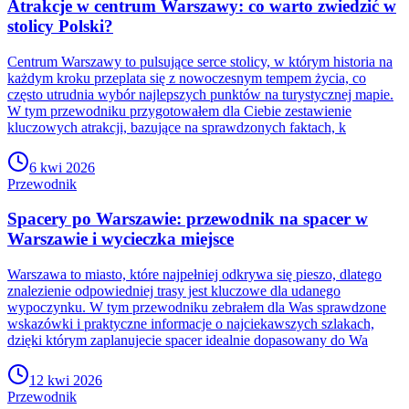
Atrakcje w centrum Warszawy: co warto zwiedzić w
stolicy Polski?
Centrum Warszawy to pulsujące serce stolicy, w którym historia na
każdym kroku przeplata się z nowoczesnym tempem życia, co
często utrudnia wybór najlepszych punktów na turystycznej mapie.
W tym przewodniku przygotowałem dla Ciebie zestawienie
kluczowych atrakcji, bazujące na sprawdzonych faktach, k
6 kwi 2026
Przewodnik
Spacery po Warszawie: przewodnik na spacer w
Warszawie i wycieczka miejsce
Warszawa to miasto, które najpełniej odkrywa się pieszo, dlatego
znalezienie odpowiedniej trasy jest kluczowe dla udanego
wypoczynku. W tym przewodniku zebrałem dla Was sprawdzone
wskazówki i praktyczne informacje o najciekawszych szlakach,
dzięki którym zaplanujecie spacer idealnie dopasowany do Wa
12 kwi 2026
Przewodnik