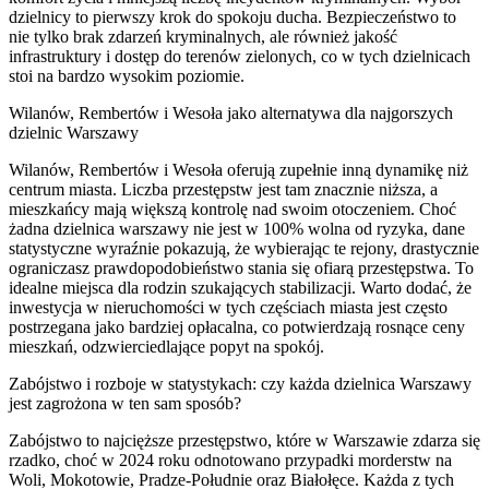
dzielnicy to pierwszy krok do spokoju ducha. Bezpieczeństwo to
nie tylko brak zdarzeń kryminalnych, ale również jakość
infrastruktury i dostęp do terenów zielonych, co w tych dzielnicach
stoi na bardzo wysokim poziomie.
Wilanów, Rembertów i Wesoła jako alternatywa dla najgorszych
dzielnic Warszawy
Wilanów, Rembertów i Wesoła oferują zupełnie inną dynamikę niż
centrum miasta. Liczba przestępstw jest tam znacznie niższa, a
mieszkańcy mają większą kontrolę nad swoim otoczeniem. Choć
żadna dzielnica warszawy nie jest w 100% wolna od ryzyka, dane
statystyczne wyraźnie pokazują, że wybierając te rejony, drastycznie
ograniczasz prawdopodobieństwo stania się ofiarą przestępstwa. To
idealne miejsca dla rodzin szukających stabilizacji. Warto dodać, że
inwestycja w nieruchomości w tych częściach miasta jest często
postrzegana jako bardziej opłacalna, co potwierdzają rosnące ceny
mieszkań, odzwierciedlające popyt na spokój.
Zabójstwo i rozboje w statystykach: czy każda dzielnica Warszawy
jest zagrożona w ten sam sposób?
Zabójstwo to najcięższe przestępstwo, które w Warszawie zdarza się
rzadko, choć w 2024 roku odnotowano przypadki morderstw na
Woli, Mokotowie, Pradze-Południe oraz Białołęce. Każda z tych