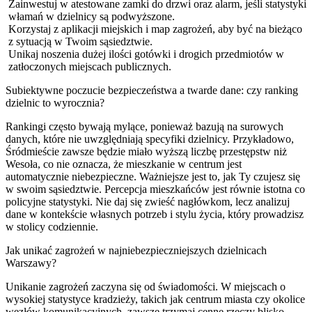
Zainwestuj w atestowane zamki do drzwi oraz alarm, jeśli statystyki
włamań w dzielnicy są podwyższone.
Korzystaj z aplikacji miejskich i map zagrożeń, aby być na bieżąco
z sytuacją w Twoim sąsiedztwie.
Unikaj noszenia dużej ilości gotówki i drogich przedmiotów w
zatłoczonych miejscach publicznych.
Subiektywne poczucie bezpieczeństwa a twarde dane: czy ranking
dzielnic to wyrocznia?
Rankingi często bywają mylące, ponieważ bazują na surowych
danych, które nie uwzględniają specyfiki dzielnicy. Przykładowo,
Śródmieście zawsze będzie miało wyższą liczbę przestępstw niż
Wesoła, co nie oznacza, że mieszkanie w centrum jest
automatycznie niebezpieczne. Ważniejsze jest to, jak Ty czujesz się
w swoim sąsiedztwie. Percepcja mieszkańców jest równie istotna co
policyjne statystyki. Nie daj się zwieść nagłówkom, lecz analizuj
dane w kontekście własnych potrzeb i stylu życia, który prowadzisz
w stolicy codziennie.
Jak unikać zagrożeń w najniebezpieczniejszych dzielnicach
Warszawy?
Unikanie zagrożeń zaczyna się od świadomości. W miejscach o
wysokiej statystyce kradzieży, takich jak centrum miasta czy okolice
węzłów komunikacyjnych, zawsze trzymaj cenne rzeczy blisko