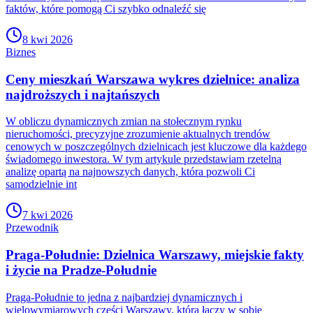
faktów, które pomogą Ci szybko odnaleźć się
8 kwi 2026
Biznes
Ceny mieszkań Warszawa wykres dzielnice: analiza
najdroższych i najtańszych
W obliczu dynamicznych zmian na stołecznym rynku
nieruchomości, precyzyjne zrozumienie aktualnych trendów
cenowych w poszczególnych dzielnicach jest kluczowe dla każdego
świadomego inwestora. W tym artykule przedstawiam rzetelną
analizę opartą na najnowszych danych, która pozwoli Ci
samodzielnie int
7 kwi 2026
Przewodnik
Praga-Południe: Dzielnica Warszawy, miejskie fakty
i życie na Pradze-Południe
Praga-Południe to jedna z najbardziej dynamicznych i
wielowymiarowych części Warszawy, która łączy w sobie