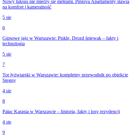
Nowy luksus nie mierzy się metrami. Piniova Apartamenty stawia
na komfort i kameralność
5 sie
6
Gipsowe jajo w Warszawie: Pisklę. Drozd śpiewak – fakty i
technologia
5 sie
7
Tor łyżwiarski w Warszawie: kompletny przewodnik po obiekcie
Stegny
4 sie
8
Pałac Karasia w Warszawie – historia, fakty i losy rezydencji
4 sie
9