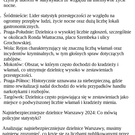
nocne.
Śródmieście: Lider statystyk przestępczości ze względu na
ogromny przepływ ludzi, życie nocne oraz dużą liczbę lokali
gastronomicznych.
Praga-Południe: Dzielnica o wysokiej liczbie zgłoszeń, szczególnie
w okolicach Ronda Wiatraczna, placu Szembeka i ulicy
Grochowskiej.
Wola: Rejon charakteryzujący się znaczną liczbą włamań oraz
incydentów kryminalnych, w tym głośnych spraw dotyczących
zabójstw.
Mokotów: Obszar, w którym często dochodzi do kradzieży i
włamań, co utrzymuje dzielnicę wysoko w zestawieniach
przestępczości.
Praga-Północ: Historycznie uznawana za niebezpieczną, gdzie
mimo rewitalizacji nadal dochodzi do wielu przypadków handlu
narkotykami i rozbojów.
Targówek: Dzielnica często pojawiająca się w zestawieniach jako
miejsce o podwyższonej liczbie włamań i kradzieży mienia.
Najniebezpieczniejsze dzielnice Warszawy 2024: Co mówią
policyjne statystyki?
Analizując najniebezpieczniejsze dzielnice Warszawy, musimy
najpierw zrozumieć, co kryje się za liczbami publikowanymi przez