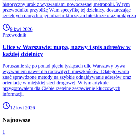
historyczny urok z wyzwaniami nowoczesnej metropolii. W tym
przewodniku przybliżę Wam specyfikę tej dzielnicy, dostarczając
rzetelnych danych o jej infrastrukturze, architekturze oraz praktyczn
9 kwi 2026
Przewodnik
Ulice w Warszawie: mapa, nazwy i spis adresów w
każdej dzielnicy
Poruszanie się po ponad pięciu tysiącach ulic Warszawy bywa
wyzwaniem nawet dla rodowitych mieszkańców. Dlatego warto
znać sprawdzone metody na szybkie odnajdywanie adresów oraz
orientację w miejskiej sieci drogowej. W tym artykule
przygotowałem dla Ciebie rzetelne zestawienie kluczowych
informacji,
12 kwi 2026
Najnowsze
1