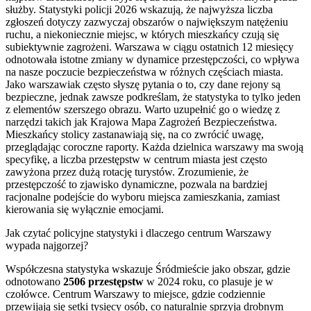
służby. Statystyki policji 2026 wskazują, że najwyższa liczba
zgłoszeń dotyczy zazwyczaj obszarów o największym natężeniu
ruchu, a niekoniecznie miejsc, w których mieszkańcy czują się
subiektywnie zagrożeni. Warszawa w ciągu ostatnich 12 miesięcy
odnotowała istotne zmiany w dynamice przestępczości, co wpływa
na nasze poczucie bezpieczeństwa w różnych częściach miasta.
Jako warszawiak często słyszę pytania o to, czy dane rejony są
bezpieczne, jednak zawsze podkreślam, że statystyka to tylko jeden
z elementów szerszego obrazu. Warto uzupełnić go o wiedzę z
narzędzi takich jak Krajowa Mapa Zagrożeń Bezpieczeństwa.
Mieszkańcy stolicy zastanawiają się, na co zwrócić uwagę,
przeglądając coroczne raporty. Każda dzielnica warszawy ma swoją
specyfikę, a liczba przestępstw w centrum miasta jest często
zawyżona przez dużą rotację turystów. Zrozumienie, że
przestępczość to zjawisko dynamiczne, pozwala na bardziej
racjonalne podejście do wyboru miejsca zamieszkania, zamiast
kierowania się wyłącznie emocjami.
Jak czytać policyjne statystyki i dlaczego centrum Warszawy
wypada najgorzej?
Współczesna statystyka wskazuje Śródmieście jako obszar, gdzie
odnotowano
2506 przestępstw
w 2024 roku, co plasuje je w
czołówce. Centrum Warszawy to miejsce, gdzie codziennie
przewijają się setki tysięcy osób, co naturalnie sprzyja drobnym