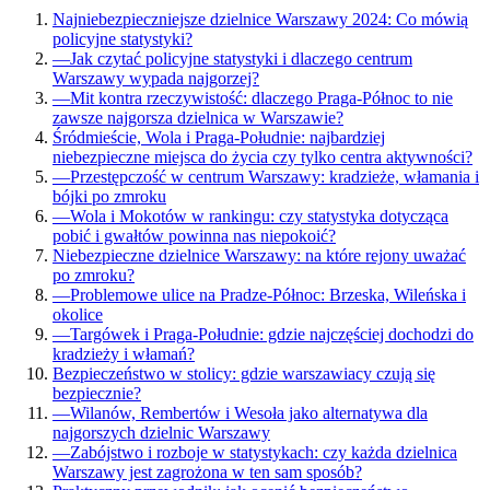
Najniebezpieczniejsze dzielnice Warszawy 2024: Co mówią
policyjne statystyki?
—
Jak czytać policyjne statystyki i dlaczego centrum
Warszawy wypada najgorzej?
—
Mit kontra rzeczywistość: dlaczego Praga-Północ to nie
zawsze najgorsza dzielnica w Warszawie?
Śródmieście, Wola i Praga-Południe: najbardziej
niebezpieczne miejsca do życia czy tylko centra aktywności?
—
Przestępczość w centrum Warszawy: kradzieże, włamania i
bójki po zmroku
—
Wola i Mokotów w rankingu: czy statystyka dotycząca
pobić i gwałtów powinna nas niepokoić?
Niebezpieczne dzielnice Warszawy: na które rejony uważać
po zmroku?
—
Problemowe ulice na Pradze-Północ: Brzeska, Wileńska i
okolice
—
Targówek i Praga-Południe: gdzie najczęściej dochodzi do
kradzieży i włamań?
Bezpieczeństwo w stolicy: gdzie warszawiacy czują się
bezpiecznie?
—
Wilanów, Rembertów i Wesoła jako alternatywa dla
najgorszych dzielnic Warszawy
—
Zabójstwo i rozboje w statystykach: czy każda dzielnica
Warszawy jest zagrożona w ten sam sposób?