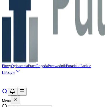
Firmy
Ogłoszenia
Praca
Pogoda
Przewodnik
Poradniki
Ludzie
Lifestyle
Menu