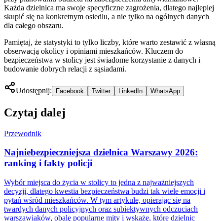
Każda dzielnica ma swoje specyficzne zagrożenia, dlatego najlepiej
skupić się na konkretnym osiedlu, a nie tylko na ogólnych danych
dla całego obszaru.
Pamiętaj, że statystyki to tylko liczby, które warto zestawić z własną
obserwacją okolicy i opiniami mieszkańców. Kluczem do
bezpieczeństwa w stolicy jest świadome korzystanie z danych i
budowanie dobrych relacji z sąsiadami.
Udostępnij:
Facebook
Twitter
LinkedIn
WhatsApp
Czytaj dalej
Przewodnik
Najniebezpieczniejsza dzielnica Warszawy 2026:
ranking i fakty policji
Wybór miejsca do życia w stolicy to jedna z najważniejszych
decyzji, dlatego kwestia bezpieczeństwa budzi tak wiele emocji i
pytań wśród mieszkańców. W tym artykule, opierając się na
twardych danych policyjnych oraz subiektywnych odczuciach
warszawiaków, obalę popularne mity i wskażę, które dzielnic