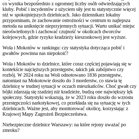
co wynika bezpośrednio z ogromnej liczby osób odwiedzających
kluby. Pobić i incydentów z użyciem siły jest tu statystycznie więcej
niż w spokojniejszych dzielnicach. Jako dziennikarz lokalny
przypominam, że zachowanie ostrożności w centrum to najlepsza
metoda na uniknięcie nieprzyjemnych sytuacji. Warto unikać miejsc
nieoświetlonych i zachować czujność w okolicach dworców
kolejowych, gdzie ryzyko kradzieży kieszonkowej jest wyższe.
Wola i Mokotów w rankingu: czy statystyka dotycząca pobić i
gwałtów powinna nas niepokoić?
Wola i Mokotów to dzielnice, które coraz częściej pojawiają się w
kontekście najcięższych przestępstw, takich jak zabójstwo czy
rozbój. W 2024 roku na Woli odnotowano 1836 przestępstw,
natomiast na Mokotowie doszło do 3 morderstw, co stawia tę
dzielnicę w trudnej sytuacji w oczach mieszkańców. Choć gwałt czy
bójki zdarzają się rzadziej niż kradzieże, budzą one największy lęk
społeczny. Statystyki wskazują, że w 2023 roku doszło do wzrostu
przestępczości narkotykowej, co przekłada się na sytuację w tych
dzielnicach. Ważne jest, aby monitorować okolicę, korzystając z
Krajowej Mapy Zagrożeń Bezpieczeństwa.
Niebezpieczne dzielnice Warszawy: na które rejony uważać po
zmroku?