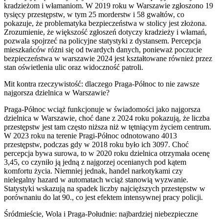
kradzieżom i włamaniom. W 2019 roku w Warszawie zgłoszono 19
tysięcy przestępstw, w tym 25 morderstw i 58 gwałtów, co
pokazuje, że problematyka bezpieczeństwa w stolicy jest złożona.
Zrozumienie, że większość zgłoszeń dotyczy kradzieży i włamań,
pozwala spojrzeć na policyjne statystyki z dystansem. Percepcja
mieszkańców różni się od twardych danych, ponieważ poczucie
bezpieczeństwa w warszawie 2024 jest kształtowane również przez
stan oświetlenia ulic oraz widoczność patroli.
Mit kontra rzeczywistość: dlaczego Praga-Północ to nie zawsze
najgorsza dzielnica w Warszawie?
Praga-Północ wciąż funkcjonuje w świadomości jako najgorsza
dzielnica w Warszawie, choć dane z 2024 roku pokazują, że liczba
przestępstw jest tam często niższa niż w tętniącym życiem centrum.
W 2023 roku na terenie Pragi-Północ odnotowano 4013
przestępstw, podczas gdy w 2018 roku było ich 3097. Choć
percepcja bywa surowa, to w 2020 roku dzielnica otrzymała ocenę
3,45, co czyniło ją jedną z najgorzej ocenianych pod kątem
komfortu życia. Niemniej jednak, handel narkotykami czy
nielegalny hazard w automatach wciąż stanowią wyzwanie.
Statystyki wskazują na spadek liczby najcięższych przestępstw w
porównaniu do lat 90., co jest efektem intensywnej pracy policji.
Śródmieście, Wola i Praga-Południe: najbardziej niebezpieczne