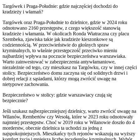
Targówek i Praga-Południe: gdzie najczęściej dochodzi do
kradzieży i włamań?
Targówek oraz Praga-Południe to dzielnice, gdzie w 2024 roku
odnotowano 2160 przestępstw, z czego większość stanowią
kradzieże i włamania. W okolicach Ronda Wiatraczna czy placu
Szembeka, zjawiska takie jak kradzieże kieszonkowe są
codziennością. W przeciwieństwie do głośnych spraw
kryminalnych, to właśnie przestępczość przeciwko mieniu
najbardziej wpływa na poczucie bezpieczeństwa warszawiaka.
Warto zainwestować w zabezpieczenia antywłamaniowe,
niezależnie od tego, czy mieszkasz na Targówku, czy w innej części
stolicy. Bezpieczeństwo domu zaczyna się od solidnych drzwi i
dobrej relacji z sąsiadami, którzy mogą zwrócić uwagę na
nietypowe zachowania.
Bezpieczeństwo w stolicy: gdzie warszawiacy czują się
bezpiecznie?
Jeśli szukasz najbezpieczniejszej dzielnicy, warto zwrócić uwagę na
Wilanów, Rembertów czy Wesołą, które w 2023 roku odnotowały
najmniej przestępstw. Choć w 2019 roku w Wilanowie doszło do 4
morderstw, obecnie dzielnica ta uchodzi za jedną z
najspokojniejszych. Mieszkańcy tych rejonów wskazują na wyższy
komfort życia i mniejszą liczbę incydentów kryminalnych. Wybór