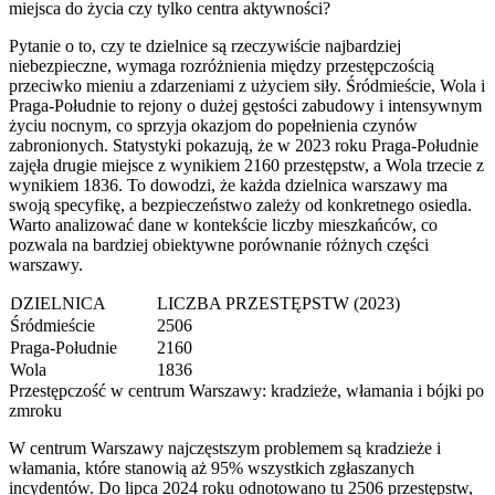
miejsca do życia czy tylko centra aktywności?
Pytanie o to, czy te dzielnice są rzeczywiście najbardziej
niebezpieczne, wymaga rozróżnienia między przestępczością
przeciwko mieniu a zdarzeniami z użyciem siły. Śródmieście, Wola i
Praga-Południe to rejony o dużej gęstości zabudowy i intensywnym
życiu nocnym, co sprzyja okazjom do popełnienia czynów
zabronionych. Statystyki pokazują, że w 2023 roku Praga-Południe
zajęła drugie miejsce z wynikiem 2160 przestępstw, a Wola trzecie z
wynikiem 1836. To dowodzi, że każda dzielnica warszawy ma
swoją specyfikę, a bezpieczeństwo zależy od konkretnego osiedla.
Warto analizować dane w kontekście liczby mieszkańców, co
pozwala na bardziej obiektywne porównanie różnych części
warszawy.
DZIELNICA
LICZBA PRZESTĘPSTW (2023)
Śródmieście
2506
Praga-Południe
2160
Wola
1836
Przestępczość w centrum Warszawy: kradzieże, włamania i bójki po
zmroku
W centrum Warszawy najczęstszym problemem są kradzieże i
włamania, które stanowią aż 95% wszystkich zgłaszanych
incydentów. Do lipca 2024 roku odnotowano tu 2506 przestępstw,