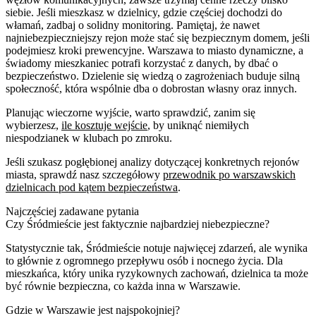
siebie. Jeśli mieszkasz w dzielnicy, gdzie częściej dochodzi do
włamań, zadbaj o solidny monitoring. Pamiętaj, że nawet
najniebezpieczniejszy rejon może stać się bezpiecznym domem, jeśli
podejmiesz kroki prewencyjne. Warszawa to miasto dynamiczne, a
świadomy mieszkaniec potrafi korzystać z danych, by dbać o
bezpieczeństwo. Dzielenie się wiedzą o zagrożeniach buduje silną
społeczność, która wspólnie dba o dobrostan własny oraz innych.
Planując wieczorne wyjście, warto sprawdzić, zanim się
wybierzesz,
ile kosztuje wejście
, by uniknąć niemiłych
niespodzianek w klubach po zmroku.
Jeśli szukasz pogłębionej analizy dotyczącej konkretnych rejonów
miasta, sprawdź nasz szczegółowy
przewodnik po warszawskich
dzielnicach pod kątem bezpieczeństwa
.
Najczęściej zadawane pytania
Czy Śródmieście jest faktycznie najbardziej niebezpieczne?
Statystycznie tak, Śródmieście notuje najwięcej zdarzeń, ale wynika
to głównie z ogromnego przepływu osób i nocnego życia. Dla
mieszkańca, który unika ryzykownych zachowań, dzielnica ta może
być równie bezpieczna, co każda inna w Warszawie.
Gdzie w Warszawie jest najspokojniej?