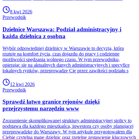
8 kwi 2026
Przewodnik
Dzielnice Warszawa: Podział administracyjny i
każda dzielnica z osobna
Wybór odpowiedniej dzielnicy w Warszawie to decyzja, która
rzutuje na komfort życia, czas dojazdu do pracy i codzienne
możliwości spędzania wolnego czasu. W tym przewodniku,
opierając się na aktualnych danych administracyjnych i specyfice
lokalnych rynków, przeprowadzę Cię przez zawiłości podziału s
12 kwi 2026
Przewodnik
Sprawdź łatwo granice rejonów dzięki
przejrzystemu narzędziu www
Zrozumienie skomplikowanej struktury administracyjnej stolicy to
podstawa dla każdego mieszkańca, inwestora czy osoby planującej
przeprowadzkę do Warszawy. W tym artykule przygotowałem dla
Ciebie czytelną mapę dzielnic oraz rzetelne zestawienie kluczowych