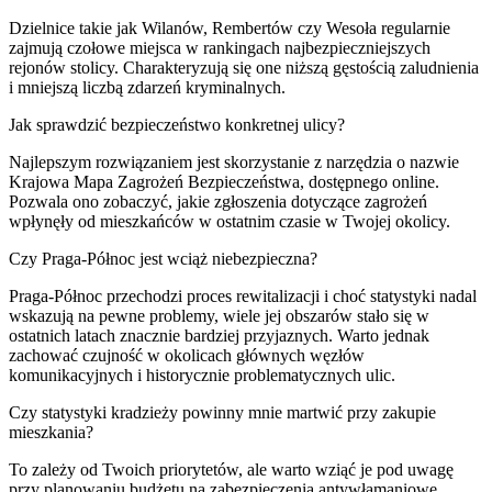
Dzielnice takie jak Wilanów, Rembertów czy Wesoła regularnie
zajmują czołowe miejsca w rankingach najbezpieczniejszych
rejonów stolicy. Charakteryzują się one niższą gęstością zaludnienia
i mniejszą liczbą zdarzeń kryminalnych.
Jak sprawdzić bezpieczeństwo konkretnej ulicy?
Najlepszym rozwiązaniem jest skorzystanie z narzędzia o nazwie
Krajowa Mapa Zagrożeń Bezpieczeństwa, dostępnego online.
Pozwala ono zobaczyć, jakie zgłoszenia dotyczące zagrożeń
wpłynęły od mieszkańców w ostatnim czasie w Twojej okolicy.
Czy Praga-Północ jest wciąż niebezpieczna?
Praga-Północ przechodzi proces rewitalizacji i choć statystyki nadal
wskazują na pewne problemy, wiele jej obszarów stało się w
ostatnich latach znacznie bardziej przyjaznych. Warto jednak
zachować czujność w okolicach głównych węzłów
komunikacyjnych i historycznie problematycznych ulic.
Czy statystyki kradzieży powinny mnie martwić przy zakupie
mieszkania?
To zależy od Twoich priorytetów, ale warto wziąć je pod uwagę
przy planowaniu budżetu na zabezpieczenia antywłamaniowe.