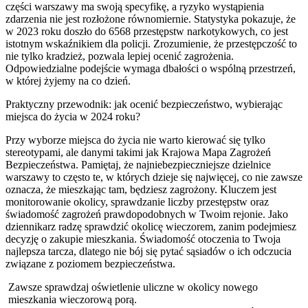
części warszawy ma swoją specyfikę, a ryzyko wystąpienia
zdarzenia nie jest rozłożone równomiernie. Statystyka pokazuje, że
w 2023 roku doszło do 6568 przestępstw narkotykowych, co jest
istotnym wskaźnikiem dla policji. Zrozumienie, że przestępczość to
nie tylko kradzież, pozwala lepiej ocenić zagrożenia.
Odpowiedzialne podejście wymaga dbałości o wspólną przestrzeń,
w której żyjemy na co dzień.
Praktyczny przewodnik: jak ocenić bezpieczeństwo, wybierając
miejsca do życia w 2024 roku?
Przy wyborze miejsca do życia nie warto kierować się tylko
stereotypami, ale danymi takimi jak Krajowa Mapa Zagrożeń
Bezpieczeństwa. Pamiętaj, że najniebezpieczniejsze dzielnice
warszawy to często te, w których dzieje się najwięcej, co nie zawsze
oznacza, że mieszkając tam, będziesz zagrożony. Kluczem jest
monitorowanie okolicy, sprawdzanie liczby przestępstw oraz
świadomość zagrożeń prawdopodobnych w Twoim rejonie. Jako
dziennikarz radzę sprawdzić okolicę wieczorem, zanim podejmiesz
decyzję o zakupie mieszkania. Świadomość otoczenia to Twoja
najlepsza tarcza, dlatego nie bój się pytać sąsiadów o ich odczucia
związane z poziomem bezpieczeństwa.
Zawsze sprawdzaj oświetlenie uliczne w okolicy nowego
mieszkania wieczorową porą.