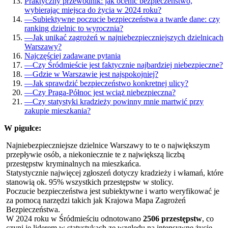
Praktyczny przewodnik: jak ocenić bezpieczeństwo,
wybierając miejsca do życia w 2024 roku?
—
Subiektywne poczucie bezpieczeństwa a twarde dane: czy
ranking dzielnic to wyrocznia?
—
Jak unikać zagrożeń w najniebezpieczniejszych dzielnicach
Warszawy?
Najczęściej zadawane pytania
—
Czy Śródmieście jest faktycznie najbardziej niebezpieczne?
—
Gdzie w Warszawie jest najspokojniej?
—
Jak sprawdzić bezpieczeństwo konkretnej ulicy?
—
Czy Praga-Północ jest wciąż niebezpieczna?
—
Czy statystyki kradzieży powinny mnie martwić przy
zakupie mieszkania?
W pigułce:
Najniebezpieczniejsze dzielnice Warszawy to te o największym
przepływie osób, a niekoniecznie te z największą liczbą
przestępstw kryminalnych na mieszkańca.
Statystycznie najwięcej zgłoszeń dotyczy kradzieży i włamań, które
stanowią ok. 95% wszystkich przestępstw w stolicy.
Poczucie bezpieczeństwa jest subiektywne i warto weryfikować je
za pomocą narzędzi takich jak Krajowa Mapa Zagrożeń
Bezpieczeństwa.
W 2024 roku w Śródmieściu odnotowano
2506 przestępstw
, co
czyni je liderem w statystykach ze względu na intensywne życie