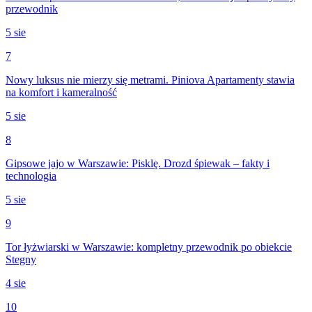
przewodnik
5 sie
7
Nowy luksus nie mierzy się metrami. Piniova Apartamenty stawia
na komfort i kameralność
5 sie
8
Gipsowe jajo w Warszawie: Pisklę. Drozd śpiewak – fakty i
technologia
5 sie
9
Tor łyżwiarski w Warszawie: kompletny przewodnik po obiekcie
Stegny
4 sie
10