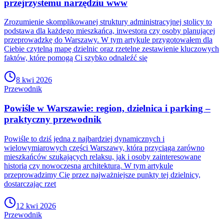
przejrzystemu narzędziu www
Zrozumienie skomplikowanej struktury administracyjnej stolicy to
podstawa dla każdego mieszkańca, inwestora czy osoby planującej
przeprowadzkę do Warszawy. W tym artykule przygotowałem dla
Ciebie czytelną mapę dzielnic oraz rzetelne zestawienie kluczowych
faktów, które pomogą Ci szybko odnaleźć się
8 kwi 2026
Przewodnik
Powiśle w Warszawie: region, dzielnica i parking –
praktyczny przewodnik
Powiśle to dziś jedna z najbardziej dynamicznych i
wielowymiarowych części Warszawy, która przyciąga zarówno
mieszkańców szukających relaksu, jak i osoby zainteresowane
historią czy nowoczesną architekturą. W tym artykule
przeprowadzimy Cię przez najważniejsze punkty tej dzielnicy,
dostarczając rzet
12 kwi 2026
Przewodnik