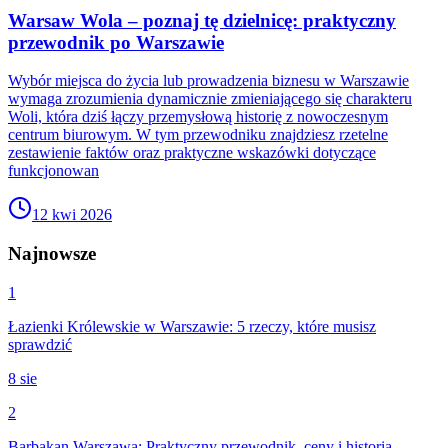
Warsaw Wola – poznaj tę dzielnicę: praktyczny
przewodnik po Warszawie
Wybór miejsca do życia lub prowadzenia biznesu w Warszawie
wymaga zrozumienia dynamicznie zmieniającego się charakteru
Woli, która dziś łączy przemysłową historię z nowoczesnym
centrum biurowym. W tym przewodniku znajdziesz rzetelne
zestawienie faktów oraz praktyczne wskazówki dotyczące
funkcjonowan
12 kwi 2026
Najnowsze
1
Łazienki Królewskie w Warszawie: 5 rzeczy, które musisz
sprawdzić
8 sie
2
Barbakan Warszawa: Praktyczny przewodnik, ceny i historia