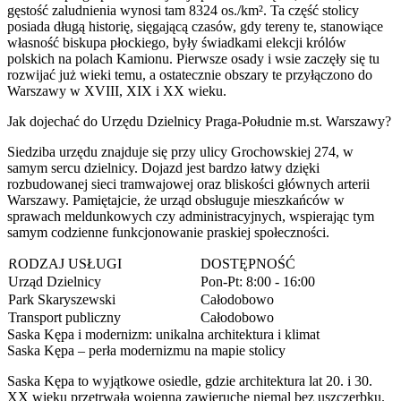
gęstość zaludnienia wynosi tam 8324 os./km². Ta część stolicy
posiada długą historię, sięgającą czasów, gdy tereny te, stanowiące
własność biskupa płockiego, były świadkami elekcji królów
polskich na polach Kamionu. Pierwsze osady i wsie zaczęły się tu
rozwijać już wieki temu, a ostatecznie obszary te przyłączono do
Warszawy w XVIII, XIX i XX wieku.
Jak dojechać do Urzędu Dzielnicy Praga-Południe m.st. Warszawy?
Siedziba urzędu znajduje się przy ulicy Grochowskiej 274, w
samym sercu dzielnicy. Dojazd jest bardzo łatwy dzięki
rozbudowanej sieci tramwajowej oraz bliskości głównych arterii
Warszawy. Pamiętajcie, że urząd obsługuje mieszkańców w
sprawach meldunkowych czy administracyjnych, wspierając tym
samym codzienne funkcjonowanie praskiej społeczności.
RODZAJ USŁUGI
DOSTĘPNOŚĆ
Urząd Dzielnicy
Pon-Pt: 8:00 - 16:00
Park Skaryszewski
Całodobowo
Transport publiczny
Całodobowo
Saska Kępa i modernizm: unikalna architektura i klimat
Saska Kępa – perła modernizmu na mapie stolicy
Saska Kępa to wyjątkowe osiedle, gdzie architektura lat 20. i 30.
XX wieku przetrwała wojenną zawieruchę niemal bez uszczerbku.