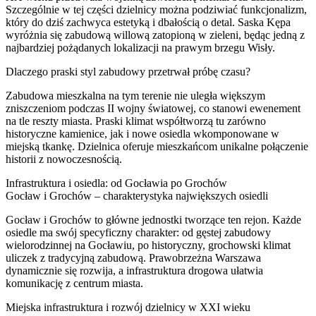
Szczególnie w tej części dzielnicy można podziwiać funkcjonalizm,
który do dziś zachwyca estetyką i dbałością o detal. Saska Kępa
wyróżnia się zabudową willową zatopioną w zieleni, będąc jedną z
najbardziej pożądanych lokalizacji na prawym brzegu Wisły.
Dlaczego praski styl zabudowy przetrwał próbę czasu?
Zabudowa mieszkalna na tym terenie nie uległa większym
zniszczeniom podczas II wojny światowej, co stanowi ewenement
na tle reszty miasta. Praski klimat współtworzą tu zarówno
historyczne kamienice, jak i nowe osiedla wkomponowane w
miejską tkankę. Dzielnica oferuje mieszkańcom unikalne połączenie
historii z nowoczesnością.
Infrastruktura i osiedla: od Gocławia po Grochów
Gocław i Grochów – charakterystyka największych osiedli
Gocław i Grochów to główne jednostki tworzące ten rejon. Każde
osiedle ma swój specyficzny charakter: od gęstej zabudowy
wielorodzinnej na Gocławiu, po historyczny, grochowski klimat
uliczek z tradycyjną zabudową. Prawobrzeżna Warszawa
dynamicznie się rozwija, a infrastruktura drogowa ułatwia
komunikację z centrum miasta.
Miejska infrastruktura i rozwój dzielnicy w XXI wieku