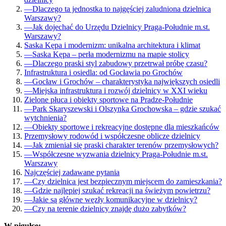
—
Dlaczego ta jednostka to najgęściej zaludniona dzielnica
Warszawy?
—
Jak dojechać do Urzędu Dzielnicy Praga-Południe m.st.
Warszawy?
Saska Kępa i modernizm: unikalna architektura i klimat
—
Saska Kępa – perła modernizmu na mapie stolicy
—
Dlaczego praski styl zabudowy przetrwał próbę czasu?
Infrastruktura i osiedla: od Gocławia po Grochów
—
Gocław i Grochów – charakterystyka największych osiedli
—
Miejska infrastruktura i rozwój dzielnicy w XXI wieku
Zielone płuca i obiekty sportowe na Pradze-Południe
—
Park Skaryszewski i Olszynka Grochowska – gdzie szukać
wytchnienia?
—
Obiekty sportowe i rekreacyjne dostępne dla mieszkańców
Przemysłowy rodowód i współczesne oblicze dzielnicy
—
Jak zmieniał się praski charakter terenów przemysłowych?
—
Współczesne wyzwania dzielnicy Praga-Południe m.st.
Warszawy
Najczęściej zadawane pytania
—
Czy dzielnica jest bezpiecznym miejscem do zamieszkania?
—
Gdzie najlepiej szukać rekreacji na świeżym powietrzu?
—
Jakie są główne węzły komunikacyjne w dzielnicy?
—
Czy na terenie dzielnicy znajdę dużo zabytków?
W pigułce: