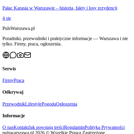
Pałac Karasia w Warszawie – historia, fakty i losy rezydencji
4 sie
PulsWarszawa.pl
Poradniki, przewodniki i praktyczne informacje — Warszawa i nie
tylko. Firmy, praca, ogłoszenia.
Serwis
Firmy
Praca
Odkrywaj
Przewodnik
Lifestyle
Pogoda
Ogłoszenia
Informacje
O nas
Kontakt
Jak powstają treści
Regulamin
Polityka Prywatności
pulswarszawa.pl
2026
©
Wszelkie Prawa Zastrzeżone