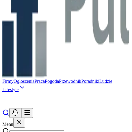
Firmy
Ogłoszenia
Praca
Pogoda
Przewodnik
Poradniki
Ludzie
Lifestyle
Menu