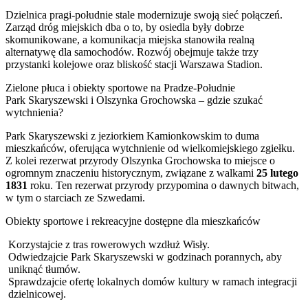
Dzielnica pragi-południe stale modernizuje swoją sieć połączeń.
Zarząd dróg miejskich dba o to, by osiedla były dobrze
skomunikowane, a komunikacja miejska stanowiła realną
alternatywę dla samochodów. Rozwój obejmuje także trzy
przystanki kolejowe oraz bliskość stacji Warszawa Stadion.
Zielone płuca i obiekty sportowe na Pradze-Południe
Park Skaryszewski i Olszynka Grochowska – gdzie szukać
wytchnienia?
Park Skaryszewski z jeziorkiem Kamionkowskim to duma
mieszkańców, oferująca wytchnienie od wielkomiejskiego zgiełku.
Z kolei rezerwat przyrody Olszynka Grochowska to miejsce o
ogromnym znaczeniu historycznym, związane z walkami
25 lutego
1831
roku. Ten rezerwat przyrody przypomina o dawnych bitwach,
w tym o starciach ze Szwedami.
Obiekty sportowe i rekreacyjne dostępne dla mieszkańców
Korzystajcie z tras rowerowych wzdłuż Wisły.
Odwiedzajcie Park Skaryszewski w godzinach porannych, aby
uniknąć tłumów.
Sprawdzajcie ofertę lokalnych domów kultury w ramach integracji
dzielnicowej.