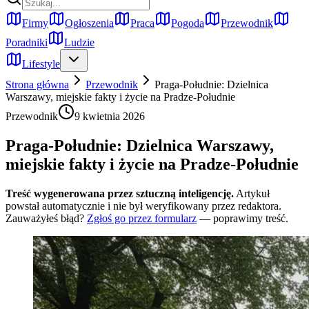
Firmy
Ogłoszenia
Praca
Pogoda
Przewodnik
Poradniki
Ludzie
Lifestyle
Strona główna
Przewodnik
Praga-Południe: Dzielnica
Warszawy, miejskie fakty i życie na Pradze-Południe
Przewodnik
9 kwietnia 2026
Praga-Południe: Dzielnica Warszawy,
miejskie fakty i życie na Pradze-Południe
Treść wygenerowana przez sztuczną inteligencję.
Artykuł
powstał automatycznie i nie był weryfikowany przez redaktora.
Zauważyłeś błąd?
Zgłoś go przez formularz
— poprawimy treść.