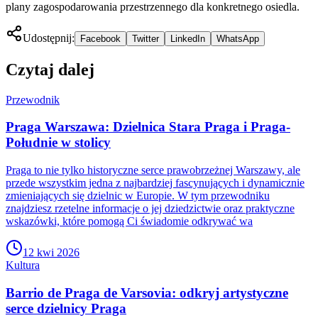
plany zagospodarowania przestrzennego dla konkretnego osiedla.
Udostępnij:
Facebook
Twitter
LinkedIn
WhatsApp
Czytaj dalej
Przewodnik
Praga Warszawa: Dzielnica Stara Praga i Praga-
Południe w stolicy
Praga to nie tylko historyczne serce prawobrzeżnej Warszawy, ale
przede wszystkim jedna z najbardziej fascynujących i dynamicznie
zmieniających się dzielnic w Europie. W tym przewodniku
znajdziesz rzetelne informacje o jej dziedzictwie oraz praktyczne
wskazówki, które pomogą Ci świadomie odkrywać wa
12 kwi 2026
Kultura
Barrio de Praga de Varsovia: odkryj artystyczne
serce dzielnicy Praga