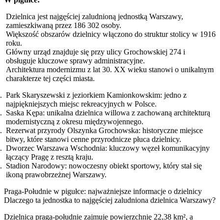
Dzielnica jest najgęściej zaludnioną jednostką Warszawy,
zamieszkiwaną przez 186 302 osoby.
Większość obszarów dzielnicy włączono do struktur stolicy w 1916
roku.
Główny urząd znajduje się przy ulicy Grochowskiej 274 i
obsługuje kluczowe sprawy administracyjne.
Architektura modernizmu z lat 30. XX wieku stanowi o unikalnym
charakterze tej części miasta.
Park Skaryszewski z jeziorkiem Kamionkowskim: jedno z
najpiękniejszych miejsc rekreacyjnych w Polsce.
Saska Kępa: unikalna dzielnica willowa z zachowaną architekturą
modernistyczną z okresu międzywojennego.
Rezerwat przyrody Olszynka Grochowska: historyczne miejsce
bitwy, które stanowi cenne przyrodnicze płuca dzielnicy.
Dworzec Warszawa Wschodnia: kluczowy węzeł komunikacyjny
łączący Pragę z resztą kraju.
Stadion Narodowy: nowoczesny obiekt sportowy, który stał się
ikoną prawobrzeżnej Warszawy.
Praga-Południe w pigułce: najważniejsze informacje o dzielnicy
Dlaczego ta jednostka to najgęściej zaludniona dzielnica Warszawy?
Dzielnica praga-południe zajmuje powierzchnię 22,38 km², a