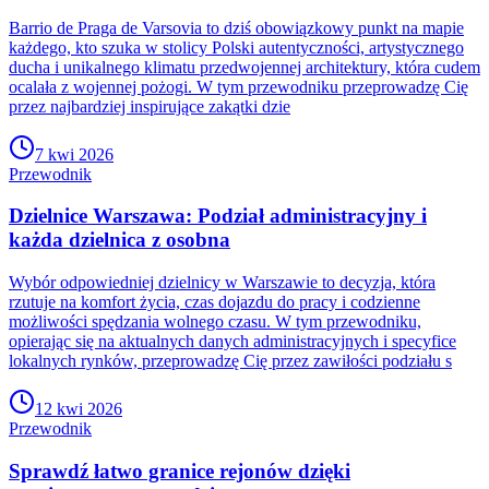
Barrio de Praga de Varsovia to dziś obowiązkowy punkt na mapie
każdego, kto szuka w stolicy Polski autentyczności, artystycznego
ducha i unikalnego klimatu przedwojennej architektury, która cudem
ocalała z wojennej pożogi. W tym przewodniku przeprowadzę Cię
przez najbardziej inspirujące zakątki dzie
7 kwi 2026
Przewodnik
Dzielnice Warszawa: Podział administracyjny i
każda dzielnica z osobna
Wybór odpowiedniej dzielnicy w Warszawie to decyzja, która
rzutuje na komfort życia, czas dojazdu do pracy i codzienne
możliwości spędzania wolnego czasu. W tym przewodniku,
opierając się na aktualnych danych administracyjnych i specyfice
lokalnych rynków, przeprowadzę Cię przez zawiłości podziału s
12 kwi 2026
Przewodnik
Sprawdź łatwo granice rejonów dzięki