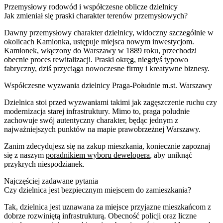
Przemysłowy rodowód i współczesne oblicze dzielnicy
Jak zmieniał się praski charakter terenów przemysłowych?
Dawny przemysłowy charakter dzielnicy, widoczny szczególnie w
okolicach Kamionka, ustępuje miejsca nowym inwestycjom.
Kamionek, włączony do Warszawy w 1889 roku, przechodzi
obecnie proces rewitalizacji. Praski okręg, niegdyś typowo
fabryczny, dziś przyciąga nowoczesne firmy i kreatywne biznesy.
Współczesne wyzwania dzielnicy Praga-Południe m.st. Warszawy
Dzielnica stoi przed wyzwaniami takimi jak zagęszczenie ruchu czy
modernizacja starej infrastruktury. Mimo to, praga poludnie
zachowuje swój autentyczny charakter, będąc jednym z
najważniejszych punktów na mapie prawobrzeżnej Warszawy.
Zanim zdecydujesz się na zakup mieszkania, koniecznie zapoznaj
się z naszym
poradnikiem wyboru dewelopera
, aby uniknąć
przykrych niespodzianek.
Najczęściej zadawane pytania
Czy dzielnica jest bezpiecznym miejscem do zamieszkania?
Tak, dzielnica jest uznawana za miejsce przyjazne mieszkańcom z
dobrze rozwiniętą infrastrukturą. Obecność policji oraz liczne