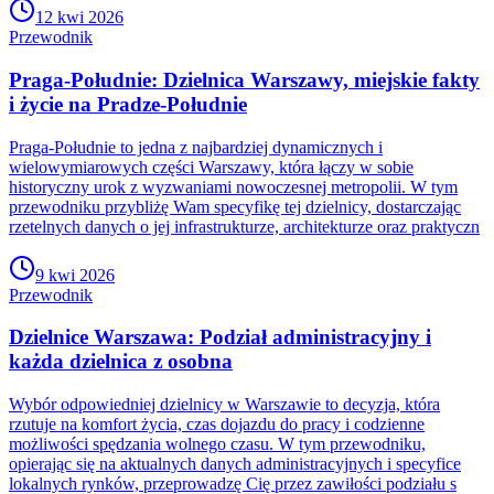
12 kwi 2026
Przewodnik
Praga-Południe: Dzielnica Warszawy, miejskie fakty
i życie na Pradze-Południe
Praga-Południe to jedna z najbardziej dynamicznych i
wielowymiarowych części Warszawy, która łączy w sobie
historyczny urok z wyzwaniami nowoczesnej metropolii. W tym
przewodniku przybliżę Wam specyfikę tej dzielnicy, dostarczając
rzetelnych danych o jej infrastrukturze, architekturze oraz praktyczn
9 kwi 2026
Przewodnik
Dzielnice Warszawa: Podział administracyjny i
każda dzielnica z osobna
Wybór odpowiedniej dzielnicy w Warszawie to decyzja, która
rzutuje na komfort życia, czas dojazdu do pracy i codzienne
możliwości spędzania wolnego czasu. W tym przewodniku,
opierając się na aktualnych danych administracyjnych i specyfice
lokalnych rynków, przeprowadzę Cię przez zawiłości podziału s