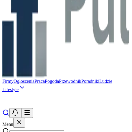
Firmy
Ogłoszenia
Praca
Pogoda
Przewodnik
Poradniki
Ludzie
Lifestyle
Menu