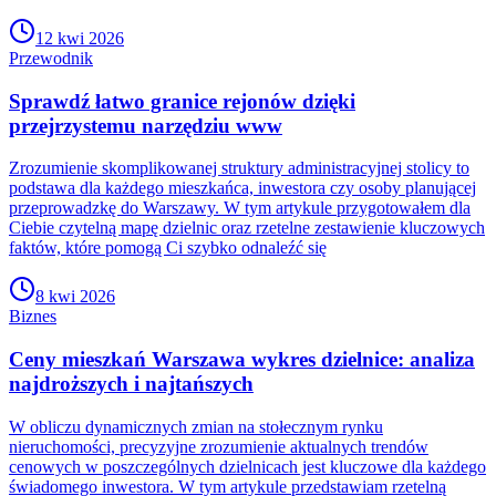
12 kwi 2026
Przewodnik
Sprawdź łatwo granice rejonów dzięki
przejrzystemu narzędziu www
Zrozumienie skomplikowanej struktury administracyjnej stolicy to
podstawa dla każdego mieszkańca, inwestora czy osoby planującej
przeprowadzkę do Warszawy. W tym artykule przygotowałem dla
Ciebie czytelną mapę dzielnic oraz rzetelne zestawienie kluczowych
faktów, które pomogą Ci szybko odnaleźć się
8 kwi 2026
Biznes
Ceny mieszkań Warszawa wykres dzielnice: analiza
najdroższych i najtańszych
W obliczu dynamicznych zmian na stołecznym rynku
nieruchomości, precyzyjne zrozumienie aktualnych trendów
cenowych w poszczególnych dzielnicach jest kluczowe dla każdego
świadomego inwestora. W tym artykule przedstawiam rzetelną