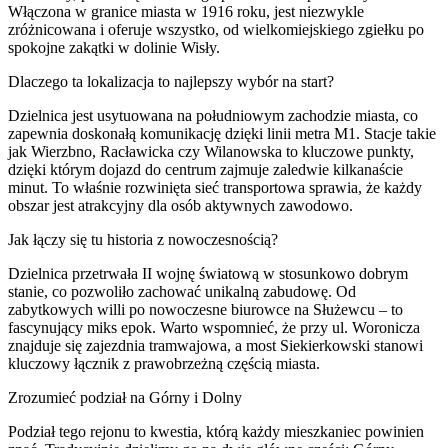
Włączona w granice miasta w 1916 roku, jest niezwykle
zróżnicowana i oferuje wszystko, od wielkomiejskiego zgiełku po
spokojne zakątki w dolinie Wisły.
Dlaczego ta lokalizacja to najlepszy wybór na start?
Dzielnica jest usytuowana na południowym zachodzie miasta, co
zapewnia doskonałą komunikację dzięki linii metra M1. Stacje takie
jak Wierzbno, Racławicka czy Wilanowska to kluczowe punkty,
dzięki którym dojazd do centrum zajmuje zaledwie kilkanaście
minut. To właśnie rozwinięta sieć transportowa sprawia, że każdy
obszar jest atrakcyjny dla osób aktywnych zawodowo.
Jak łączy się tu historia z nowoczesnością?
Dzielnica przetrwała II wojnę światową w stosunkowo dobrym
stanie, co pozwoliło zachować unikalną zabudowę. Od
zabytkowych willi po nowoczesne biurowce na Służewcu – to
fascynujący miks epok. Warto wspomnieć, że przy ul. Woronicza
znajduje się zajezdnia tramwajowa, a most Siekierkowski stanowi
kluczowy łącznik z prawobrzeżną częścią miasta.
Zrozumieć podział na Górny i Dolny
Podział tego rejonu to kwestia, którą każdy mieszkaniec powinien