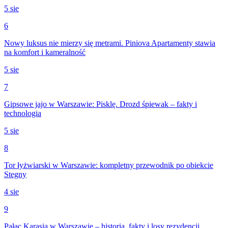
5 sie
6
Nowy luksus nie mierzy się metrami. Piniova Apartamenty stawia
na komfort i kameralność
5 sie
7
Gipsowe jajo w Warszawie: Pisklę. Drozd śpiewak – fakty i
technologia
5 sie
8
Tor łyżwiarski w Warszawie: kompletny przewodnik po obiekcie
Stegny
4 sie
9
Pałac Karasia w Warszawie – historia, fakty i losy rezydencji