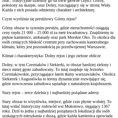
znać. Tradycyjnie dzielimy go na dwie główne części: Górny,
położony na skarpie, oraz Dolny, rozciągający się w stronę Wisły.
Każda z nich posiada odmienny charakter i architekturę.
Czym wyróżnia się prestiżowy Górny rejon?
Górny obszar to synonim prestiżu, gdzie nieruchomości osiągają
ceny rzędu 21 000 – 25 000 zł za metr kwadratowy. Znajdziemy tu
piękne kamienice, ambasady oraz park Morskie Oko. To okolica dla
osób ceniących bliskość centrum przy zachowaniu kameralnego
klimatu, który jest pozostałością po przedwojennej Warszawie.
Klimat i charakterystyka: Dolny rejon i jego zielone oblicze
Dolny, w tym Czerniaków i Siekierki, to obszar bardziej zielony i
nieco mniej gęsto zabudowany. To tutaj znajduje się Jeziorko
Czerniakowskie, przyciągające latem tłumy warszawiaków. Okolica
Siekierek i Augustówka to tereny dynamicznie rozwijające się,
gdzie nowoczesna zabudowa sąsiaduje z naturalnym krajobrazem.
Stary rejon – serce dzielnicy i najbardziej pożądane adresy
Stary obszar to wizytówka, miejsce, gdzie czas płynie wolniej. To
tutaj widać historyczny rodowód wsi Mokotowo, sięgający 1367
roku. Dziś to jedna z najbardziej pożądanych lokalizacji dla osób
szukających mieszkania z duszą, gdzie każda kamienica opowiada