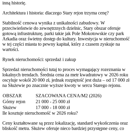
inną historię.
Architektura i historia: dlaczego Stary rejon trzyma cenę?
Stabilność cenowa wynika z unikalności zabudowy. W
przeciwieństwie do zewnętrznych dzielnic, Stary obszar oferuje
gotową infrastrukturę, parki takie jak Pole Mokotowskie czy park
Arkadia oraz świetny dostęp do kultury. Inwestycja w nieruchomość
w tej części miasta to pewny kapitał, który z czasem zyskuje na
wartości.
Rynek nieruchomości: sprzedaż i zakup
Sprzedaż nieruchomości tutaj to proces wymagający rozeznania w
lokalnych trendach. Średnia cena za metr kwadratowy w 2026 roku
oscyluje wokół 20 000 zł, jednak rozpiętość jest duża – od 17 000 zł
na Służewie po znacznie wyższe kwoty w sercu Starego rejonu.
OBSZAR
SZACOWANA CENA/M2 (2026)
Górny rejon
21 000 - 25 000 zł
Służew
17 000 - 18 000 zł
Ile kosztuje nieruchomość w 2026 roku?
Ceny kształtowane są przez lokalizację, standard wykończenia oraz
bliskość metra. Służew oferuje nieco bardziej przystępne ceny, co