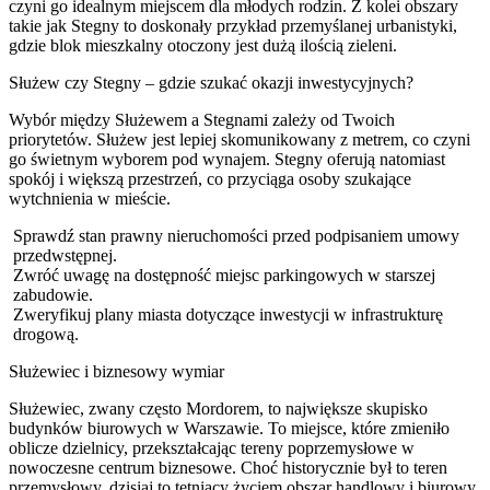
czyni go idealnym miejscem dla młodych rodzin. Z kolei obszary
takie jak Stegny to doskonały przykład przemyślanej urbanistyki,
gdzie blok mieszkalny otoczony jest dużą ilością zieleni.
Służew czy Stegny – gdzie szukać okazji inwestycyjnych?
Wybór między Służewem a Stegnami zależy od Twoich
priorytetów. Służew jest lepiej skomunikowany z metrem, co czyni
go świetnym wyborem pod wynajem. Stegny oferują natomiast
spokój i większą przestrzeń, co przyciąga osoby szukające
wytchnienia w mieście.
Sprawdź stan prawny nieruchomości przed podpisaniem umowy
przedwstępnej.
Zwróć uwagę na dostępność miejsc parkingowych w starszej
zabudowie.
Zweryfikuj plany miasta dotyczące inwestycji w infrastrukturę
drogową.
Służewiec i biznesowy wymiar
Służewiec, zwany często Mordorem, to największe skupisko
budynków biurowych w Warszawie. To miejsce, które zmieniło
oblicze dzielnicy, przekształcając tereny poprzemysłowe w
nowoczesne centrum biznesowe. Choć historycznie był to teren
przemysłowy, dzisiaj to tętniący życiem obszar handlowy i biurowy.