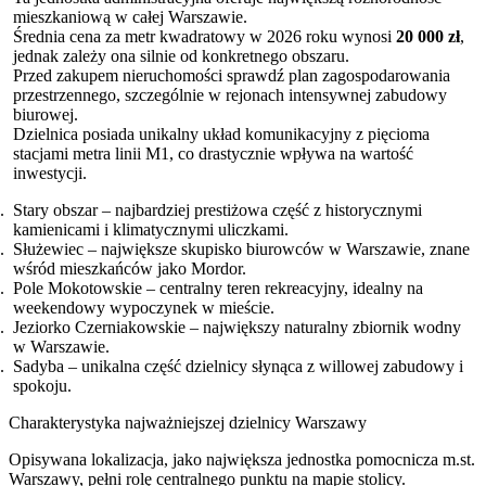
mieszkaniową w całej Warszawie.
Średnia cena za metr kwadratowy w 2026 roku wynosi
20 000 zł
,
jednak zależy ona silnie od konkretnego obszaru.
Przed zakupem nieruchomości sprawdź plan zagospodarowania
przestrzennego, szczególnie w rejonach intensywnej zabudowy
biurowej.
Dzielnica posiada unikalny układ komunikacyjny z pięcioma
stacjami metra linii M1, co drastycznie wpływa na wartość
inwestycji.
Stary obszar – najbardziej prestiżowa część z historycznymi
kamienicami i klimatycznymi uliczkami.
Służewiec – największe skupisko biurowców w Warszawie, znane
wśród mieszkańców jako Mordor.
Pole Mokotowskie – centralny teren rekreacyjny, idealny na
weekendowy wypoczynek w mieście.
Jeziorko Czerniakowskie – największy naturalny zbiornik wodny
w Warszawie.
Sadyba – unikalna część dzielnicy słynąca z willowej zabudowy i
spokoju.
Charakterystyka najważniejszej dzielnicy Warszawy
Opisywana lokalizacja, jako największa jednostka pomocnicza m.st.
Warszawy, pełni rolę centralnego punktu na mapie stolicy.