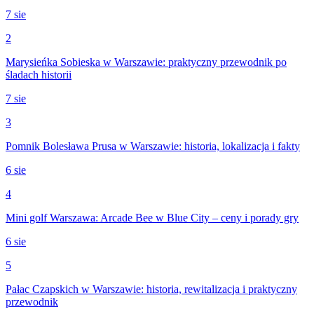
7 sie
2
Marysieńka Sobieska w Warszawie: praktyczny przewodnik po
śladach historii
7 sie
3
Pomnik Bolesława Prusa w Warszawie: historia, lokalizacja i fakty
6 sie
4
Mini golf Warszawa: Arcade Bee w Blue City – ceny i porady gry
6 sie
5
Pałac Czapskich w Warszawie: historia, rewitalizacja i praktyczny
przewodnik