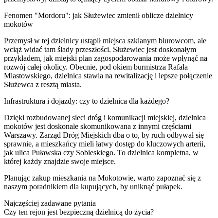
Fenomen "Mordoru": jak Służewiec zmienił oblicze dzielnicy
mokotów
Przemysł w tej dzielnicy ustąpił miejsca szklanym biurowcom, ale
wciąż widać tam ślady przeszłości. Służewiec jest doskonałym
przykładem, jak miejski plan zagospodarowania może wpłynąć na
rozwój całej okolicy. Obecnie, pod okiem burmistrza Rafała
Miastowskiego, dzielnica stawia na rewitalizację i lepsze połączenie
Służewca z resztą miasta.
Infrastruktura i dojazdy: czy to dzielnica dla każdego?
Dzięki rozbudowanej sieci dróg i komunikacji miejskiej, dzielnica
mokotów jest doskonale skomunikowana z innymi częściami
Warszawy. Zarząd Dróg Miejskich dba o to, by ruch odbywał się
sprawnie, a mieszkańcy mieli łatwy dostęp do kluczowych arterii,
jak ulica Puławska czy Sobieskiego. To dzielnica kompletna, w
której każdy znajdzie swoje miejsce.
Planując zakup mieszkania na Mokotowie, warto zapoznać się z
naszym poradnikiem dla kupujących
, by uniknąć pułapek.
Najczęściej zadawane pytania
Czy ten rejon jest bezpieczną dzielnicą do życia?