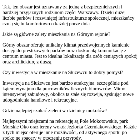
Tak, ten obszar jest uznawany za jedną z bezpieczniejszych i
bardziej przyjaznych rodzinom części Warszawy. Dzięki dużej
liczbie parków i rozwiniętej infrastrukturze społecznej, mieszkańcy
czują się tu komfortowo o każdej porze dnia.
Jakie są główne zalety mieszkania na Górnym rejonie?
Górny obszar oferuje unikalny klimat przedwojennych kamienic,
dostęp do prestiżowych parków oraz doskonałą komunikację z
centrum miasta. Jest to idealna lokalizacja dla osób ceniących spokój
oraz architekturę z duszą.
Czy inwestycja w mieszkanie na Służewcu to dobry pomysł?
Inwestycja na Służewcu jest bardzo atrakcyjna, szczególnie pod
kątem wynajmu dla pracowników licznych biurowców. Mimo
intensywnej zabudowy, okolica ta stale się rozwija, zyskując nowe
udogodnienia handlowe i rekreacyjne.
Gdzie najlepiej szukać zieleni w dzielnicy mokotów?
Najlepszymi miejscami na rekreację są Pole Mokotowskie, park
Morskie Oko oraz tereny wokół Jeziorka Czerniakowskiego. Każde
z tych miejsc oferuje inne możliwości, od aktywnego sportu po
spokojne spacery w otoczeniu przyrody.