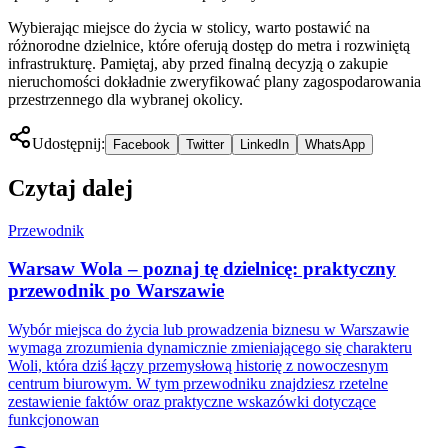
Wybierając miejsce do życia w stolicy, warto postawić na
różnorodne dzielnice, które oferują dostęp do metra i rozwiniętą
infrastrukturę. Pamiętaj, aby przed finalną decyzją o zakupie
nieruchomości dokładnie zweryfikować plany zagospodarowania
przestrzennego dla wybranej okolicy.
Udostępnij:
Facebook
Twitter
LinkedIn
WhatsApp
Czytaj dalej
Przewodnik
Warsaw Wola – poznaj tę dzielnicę: praktyczny
przewodnik po Warszawie
Wybór miejsca do życia lub prowadzenia biznesu w Warszawie
wymaga zrozumienia dynamicznie zmieniającego się charakteru
Woli, która dziś łączy przemysłową historię z nowoczesnym
centrum biurowym. W tym przewodniku znajdziesz rzetelne
zestawienie faktów oraz praktyczne wskazówki dotyczące
funkcjonowan