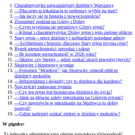
Charakterystyka najważniejszej dzielnicy Warszawy
—
Dlaczego ta lokalizacja to najlepszy wybór na start?
—
Jak łączy się tu historia z nowoczesnością?
Zrozumieć podział na Górny i Dolny
—
Czym wyróżnia się prestiżowy Górny rejon?
—
Klimat i charakterystyka: Dolny rejon i jego zielone oblicze
Stary rejon – serce dzielnicy i najbardziej pożądane adresy
—
Architektura i historia: dlaczego Stary rejon trzyma cenę?
Rynek nieruchomości: sprzedaż i zakup
—
Ile kosztuje nieruchomość w 2026 roku?
—
Służew czy Stegny – gdzie szukać okazji inwestycyjnych?
Służewiec i biznesowy wymiar
—
Fenomen "Mordoru": jak Służewiec zmienił oblicze
dzielnicy mokotów
—
Infrastruktura i dojazdy: czy to dzielnica dla każdego?
Najczęściej zadawane pytania
—
Czy ten rejon jest bezpieczną dzielnicą do życia?
—
Jakie są główne zalety mieszkania na Górnym rejonie?
—
Czy inwestycja w mieszkanie na Służewcu to dobry
pomysł?
—
Gdzie najlepiej szukać zieleni w dzielnicy mokotów?
W pigułce:
Ta jednostka administracyjna oferuje największą różnorodność