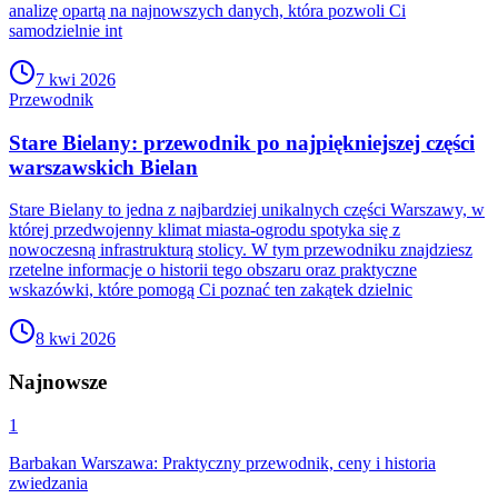
analizę opartą na najnowszych danych, która pozwoli Ci
samodzielnie int
7 kwi 2026
Przewodnik
Stare Bielany: przewodnik po najpiękniejszej części
warszawskich Bielan
Stare Bielany to jedna z najbardziej unikalnych części Warszawy, w
której przedwojenny klimat miasta-ogrodu spotyka się z
nowoczesną infrastrukturą stolicy. W tym przewodniku znajdziesz
rzetelne informacje o historii tego obszaru oraz praktyczne
wskazówki, które pomogą Ci poznać ten zakątek dzielnic
8 kwi 2026
Najnowsze
1
Barbakan Warszawa: Praktyczny przewodnik, ceny i historia
zwiedzania