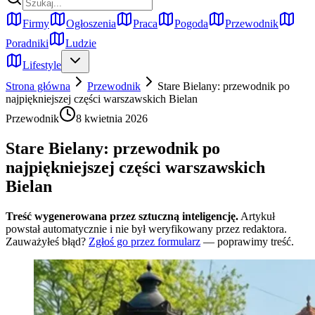
Firmy
Ogłoszenia
Praca
Pogoda
Przewodnik
Poradniki
Ludzie
Lifestyle
Strona główna
Przewodnik
Stare Bielany: przewodnik po
najpiękniejszej części warszawskich Bielan
Przewodnik
8 kwietnia 2026
Stare Bielany: przewodnik po
najpiękniejszej części warszawskich
Bielan
Treść wygenerowana przez sztuczną inteligencję.
Artykuł
powstał automatycznie i nie był weryfikowany przez redaktora.
Zauważyłeś błąd?
Zgłoś go przez formularz
— poprawimy treść.