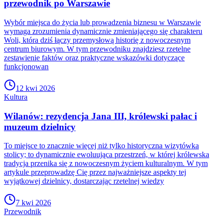
przewodnik po Warszawie
Wybór miejsca do życia lub prowadzenia biznesu w Warszawie
wymaga zrozumienia dynamicznie zmieniającego się charakteru
Woli, która dziś łączy przemysłową historię z nowoczesnym
centrum biurowym. W tym przewodniku znajdziesz rzetelne
zestawienie faktów oraz praktyczne wskazówki dotyczące
funkcjonowan
12 kwi 2026
Kultura
Wilanów: rezydencja Jana III, królewski pałac i
muzeum dzielnicy
To miejsce to znacznie więcej niż tylko historyczna wizytówka
stolicy; to dynamicznie ewoluująca przestrzeń, w której królewska
tradycja przenika się z nowoczesnym życiem kulturalnym. W tym
artykule przeprowadzę Cię przez najważniejsze aspekty tej
wyjątkowej dzielnicy, dostarczając rzetelnej wiedzy
7 kwi 2026
Przewodnik