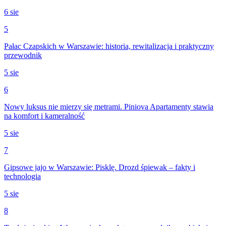
6 sie
5
Pałac Czapskich w Warszawie: historia, rewitalizacja i praktyczny
przewodnik
5 sie
6
Nowy luksus nie mierzy się metrami. Piniova Apartamenty stawia
na komfort i kameralność
5 sie
7
Gipsowe jajo w Warszawie: Pisklę. Drozd śpiewak – fakty i
technologia
5 sie
8