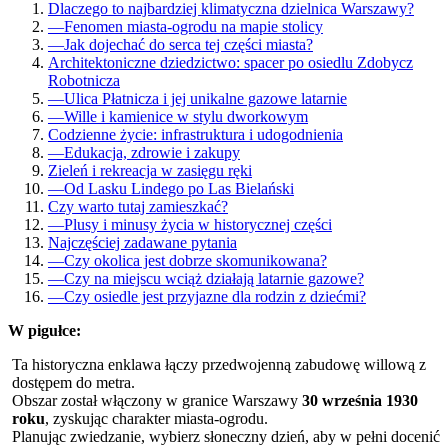
Dlaczego to najbardziej klimatyczna dzielnica Warszawy?
—
Fenomen miasta-ogrodu na mapie stolicy
—
Jak dojechać do serca tej części miasta?
Architektoniczne dziedzictwo: spacer po osiedlu Zdobycz
Robotnicza
—
Ulica Płatnicza i jej unikalne gazowe latarnie
—
Wille i kamienice w stylu dworkowym
Codzienne życie: infrastruktura i udogodnienia
—
Edukacja, zdrowie i zakupy
Zieleń i rekreacja w zasięgu ręki
—
Od Lasku Lindego po Las Bielański
Czy warto tutaj zamieszkać?
—
Plusy i minusy życia w historycznej części
Najczęściej zadawane pytania
—
Czy okolica jest dobrze skomunikowana?
—
Czy na miejscu wciąż działają latarnie gazowe?
—
Czy osiedle jest przyjazne dla rodzin z dziećmi?
W pigułce:
Ta historyczna enklawa łączy przedwojenną zabudowę willową z
dostępem do metra.
Obszar został włączony w granice Warszawy
30 września 1930
roku
, zyskując charakter miasta-ogrodu.
Planując zwiedzanie, wybierz słoneczny dzień, aby w pełni docenić