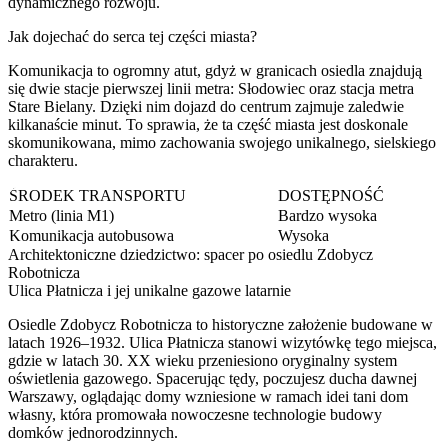
dynamicznego rozwoju.
Jak dojechać do serca tej części miasta?
Komunikacja to ogromny atut, gdyż w granicach osiedla znajdują
się dwie stacje pierwszej linii metra: Słodowiec oraz stacja metra
Stare Bielany. Dzięki nim dojazd do centrum zajmuje zaledwie
kilkanaście minut. To sprawia, że ta część miasta jest doskonale
skomunikowana, mimo zachowania swojego unikalnego, sielskiego
charakteru.
ŚRODEK TRANSPORTU
DOSTĘPNOŚĆ
Metro (linia M1)
Bardzo wysoka
Komunikacja autobusowa
Wysoka
Architektoniczne dziedzictwo: spacer po osiedlu Zdobycz
Robotnicza
Ulica Płatnicza i jej unikalne gazowe latarnie
Osiedle Zdobycz Robotnicza to historyczne założenie budowane w
latach 1926–1932. Ulica Płatnicza stanowi wizytówkę tego miejsca,
gdzie w latach 30. XX wieku przeniesiono oryginalny system
oświetlenia gazowego. Spacerując tędy, poczujesz ducha dawnej
Warszawy, oglądając domy wzniesione w ramach idei tani dom
własny, która promowała nowoczesne technologie budowy
domków jednorodzinnych.