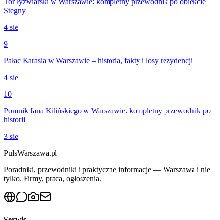
Tor łyżwiarski w Warszawie: kompletny przewodnik po obiekcie
Stegny
4 sie
9
Pałac Karasia w Warszawie – historia, fakty i losy rezydencji
4 sie
10
Pomnik Jana Kilińskiego w Warszawie: kompletny przewodnik po
historii
3 sie
PulsWarszawa.pl
Poradniki, przewodniki i praktyczne informacje — Warszawa i nie
tylko. Firmy, praca, ogłoszenia.
Serwis