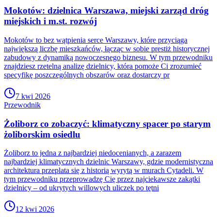
Mokotów: dzielnica Warszawa, miejski zarząd dróg
miejskich i m.st. rozwój
Mokotów to bez wątpienia serce Warszawy, które przyciąga
największą liczbę mieszkańców, łącząc w sobie prestiż historycznej
zabudowy z dynamiką nowoczesnego biznesu. W tym przewodniku
znajdziesz rzetelną analizę dzielnicy, która pomoże Ci zrozumieć
specyfikę poszczególnych obszarów oraz dostarczy pr
7 kwi 2026
Przewodnik
Żoliborz co zobaczyć: klimatyczny spacer po starym
żoliborskim osiedlu
Żoliborz to jedna z najbardziej niedocenianych, a zarazem
najbardziej klimatycznych dzielnic Warszawy, gdzie modernistyczna
architektura przeplata się z historią wyrytą w murach Cytadeli. W
tym przewodniku przeprowadzę Cię przez najciekawsze zakątki
dzielnicy – od ukrytych willowych uliczek po tętni
12 kwi 2026