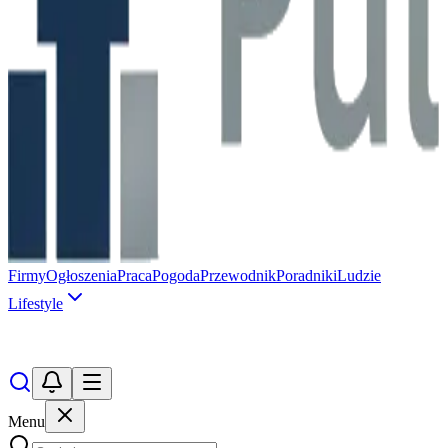
Firmy
Ogłoszenia
Praca
Pogoda
Przewodnik
Poradniki
Ludzie
Lifestyle
Menu