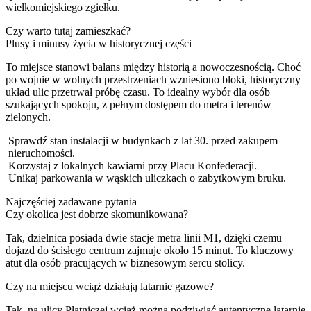
wielkomiejskiego zgiełku.
Czy warto tutaj zamieszkać?
Plusy i minusy życia w historycznej części
To miejsce stanowi balans między historią a nowoczesnością. Choć
po wojnie w wolnych przestrzeniach wzniesiono bloki, historyczny
układ ulic przetrwał próbę czasu. To idealny wybór dla osób
szukających spokoju, z pełnym dostępem do metra i terenów
zielonych.
Sprawdź stan instalacji w budynkach z lat 30. przed zakupem
nieruchomości.
Korzystaj z lokalnych kawiarni przy Placu Konfederacji.
Unikaj parkowania w wąskich uliczkach o zabytkowym bruku.
Najczęściej zadawane pytania
Czy okolica jest dobrze skomunikowana?
Tak, dzielnica posiada dwie stacje metra linii M1, dzięki czemu
dojazd do ścisłego centrum zajmuje około 15 minut. To kluczowy
atut dla osób pracujących w biznesowym sercu stolicy.
Czy na miejscu wciąż działają latarnie gazowe?
Tak, na ulicy Płatniczej wciąż można podziwiać autentyczne latarnie