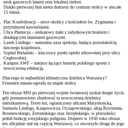
urok gazowych latarni oraz lokalnej zieleni.
Dzięki pierwszej linii metra dotrzesz do centrum stolicy w niecałe
15 minut.
Plac Konfederacji – serce okolicy z kościołem św. Zygmunta i
przytulnymi kawiarniami.
Ulica Płatnicza – unikatowy trakt z zabytkowym brukiem i
działającymi latarniami gazowymi.
Lasek Lindego – naturalna oaza spokoju, będąca pozostałością
dawnego krajobrazu.
Szpital Bielański – kluczowy punkt opieki zdrowotnej przy ulicy
Cegłowskiej.
Kampus AWF – miejsce łączące historię polskiego sportu z
nowoczesną edukacją.
Dlaczego to najbardziej klimatyczna dzielnica Warszawy?
Fenomen miasta-ogrodu na mapie stolicy
Ten obszar MSI po pierwszej wojnie światowej zyskał drugie życie,
gdy postanowiono zbudować tu nowoczesną dzielnicę
mieszkaniową. Teren ten, ograniczony ulicami Marymoncką,
Samuela Lindego, Kasprowicza, Oczapowskiego, aleją Reymonta,
Broniewskiego, Żeromskiego oraz Jarzębskiego, w przeszłości
pełnił funkcję rosyjskiego poligonu. Dopiero w 1930 roku obszar
ten oficjalnie stał się częścią Warszawy, co otworzyło drogę do jego