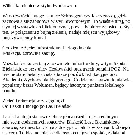
Wille i kamienice w stylu dworkowym
Warto zwrócić uwagę na ulice Schroegera czy Kleczewską, gdzie
zachowała się zabudowa w stylu dworkowym. To właśnie tutaj, po
słynnej wystawie architektonicznej, powstały pierwsze osiedla. Styl
ten, w połączeniu z bujną zielenią, nadaje miejscu wyjątkowy,
międzywojenny klimat.
Codzienne życie: infrastruktura i udogodnienia
Edukacja, zdrowie i zakupy
Mieszkańcy korzystają z rozwiniętej infrastruktury, w tym Szpitala
Bielańskiego przy ulicy Cegłowskiej oraz trzech poradni POZ. Na
terenie stare bielany działają także placówki edukacyjne oraz
Akademia Wychowania Fizycznego. Codzienne sprawunki ułatwia
popularny bazar Wolumen, będący istotnym punktem lokalnego
handlu.
Zieleń i rekreacja w zasięgu ręki
Od Lasku Lindego po Las Bielański
Lasek Lindego stanowi zielone płuca osiedla i jest cenionym
miejscem codziennych spacerów. Bliskość Lasu Bielańskiego
sprawia, że mieszkańcy mają dostęp do natury w zasięgu krótkiego
spaceru. To idealne miejsce dla osób ceniących spokój, z dala od