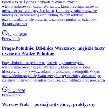
Powiśle to dziś jedna z najbardziej dynamicznych i
wielowymiarowych części Warszawy, która przyciąga zarówno
mieszkańców szukających relaksu, jak i osoby zainteresowane
historią czy nowoczesną architekturą. W tym artykule
przeprowadzimy Cię przez najważniejsze punkty tej dzielnicy,
dostarczając rzet
12 kwi 2026
Przewodnik
Praga-Południe: Dzielnica Warszawy, miejskie fakty
i życie na Pradze-Południe
Praga-Południe to jedna z najbardziej dynamicznych i
wielowymiarowych części Warszawy, która łączy w sobie
historyczny urok z wyzwaniami nowoczesnej metropolii. W tym
przewodniku przybliżę Wam specyfikę tej dzielnicy, dostarczając
rzetelnych danych o jej infrastrukturze, architekturze oraz praktyczn
9 kwi 2026
Przewodnik
Warsaw Wola – poznaj tę dzielnicę: praktyczny