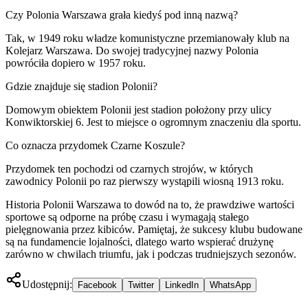
Czy Polonia Warszawa grała kiedyś pod inną nazwą?
Tak, w 1949 roku władze komunistyczne przemianowały klub na
Kolejarz Warszawa. Do swojej tradycyjnej nazwy Polonia
powróciła dopiero w 1957 roku.
Gdzie znajduje się stadion Polonii?
Domowym obiektem Polonii jest stadion położony przy ulicy
Konwiktorskiej 6. Jest to miejsce o ogromnym znaczeniu dla sportu.
Co oznacza przydomek Czarne Koszule?
Przydomek ten pochodzi od czarnych strojów, w których
zawodnicy Polonii po raz pierwszy wystąpili wiosną 1913 roku.
Historia Polonii Warszawa to dowód na to, że prawdziwe wartości
sportowe są odporne na próbę czasu i wymagają stałego
pielęgnowania przez kibiców. Pamiętaj, że sukcesy klubu budowane
są na fundamencie lojalności, dlatego warto wspierać drużynę
zarówno w chwilach triumfu, jak i podczas trudniejszych sezonów.
Udostępnij:
Facebook
Twitter
LinkedIn
WhatsApp