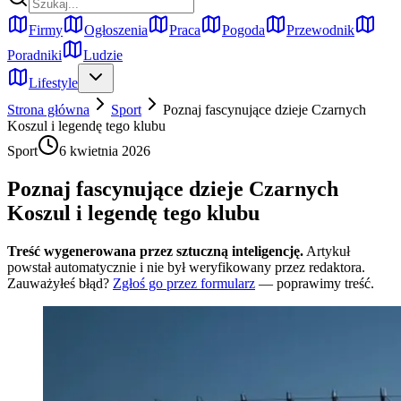
Firmy
Ogłoszenia
Praca
Pogoda
Przewodnik
Poradniki
Ludzie
Lifestyle
Strona główna
Sport
Poznaj fascynujące dzieje Czarnych
Koszul i legendę tego klubu
Sport
6 kwietnia 2026
Poznaj fascynujące dzieje Czarnych
Koszul i legendę tego klubu
Treść wygenerowana przez sztuczną inteligencję.
Artykuł
powstał automatycznie i nie był weryfikowany przez redaktora.
Zauważyłeś błąd?
Zgłoś go przez formularz
— poprawimy treść.