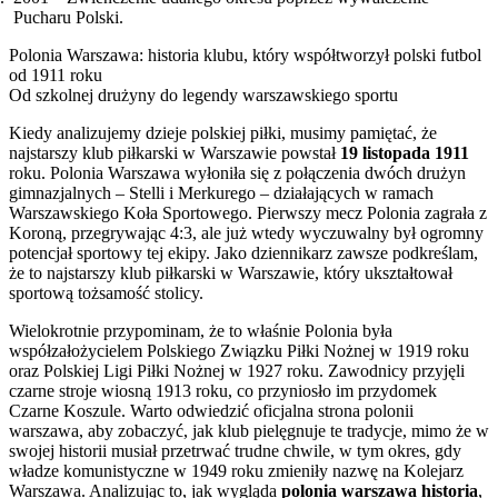
Pucharu Polski.
Polonia Warszawa: historia klubu, który współtworzył polski futbol
od 1911 roku
Od szkolnej drużyny do legendy warszawskiego sportu
Kiedy analizujemy dzieje polskiej piłki, musimy pamiętać, że
najstarszy klub piłkarski w Warszawie powstał
19 listopada 1911
roku. Polonia Warszawa wyłoniła się z połączenia dwóch drużyn
gimnazjalnych – Stelli i Merkurego – działających w ramach
Warszawskiego Koła Sportowego. Pierwszy mecz Polonia zagrała z
Koroną, przegrywając 4:3, ale już wtedy wyczuwalny był ogromny
potencjał sportowy tej ekipy. Jako dziennikarz zawsze podkreślam,
że to najstarszy klub piłkarski w Warszawie, który ukształtował
sportową tożsamość stolicy.
Wielokrotnie przypominam, że to właśnie Polonia była
współzałożycielem Polskiego Związku Piłki Nożnej w 1919 roku
oraz Polskiej Ligi Piłki Nożnej w 1927 roku. Zawodnicy przyjęli
czarne stroje wiosną 1913 roku, co przyniosło im przydomek
Czarne Koszule. Warto odwiedzić oficjalna strona polonii
warszawa, aby zobaczyć, jak klub pielęgnuje te tradycje, mimo że w
swojej historii musiał przetrwać trudne chwile, w tym okres, gdy
władze komunistyczne w 1949 roku zmieniły nazwę na Kolejarz
Warszawa. Analizując to, jak wygląda
polonia warszawa historia
,