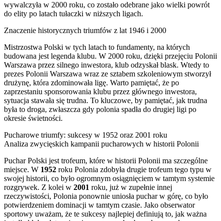
wywalczyła w 2000 roku, co zostało odebrane jako wielki powrót
do elity po latach tułaczki w niższych ligach.
Znaczenie historycznych triumfów z lat 1946 i 2000
Mistrzostwa Polski w tych latach to fundamenty, na których
budowana jest legenda klubu. W 2000 roku, dzięki przejęciu Polonii
Warszawa przez silnego inwestora, klub odzyskał blask. Wtedy to
prezes Polonii Warszawa wraz ze sztabem szkoleniowym stworzył
drużynę, która zdominowała ligę. Warto pamiętać, że po
zaprzestaniu sponsorowania klubu przez głównego inwestora,
sytuacja stawała się trudna. To kluczowe, by pamiętać, jak trudna
była to droga, zwłaszcza gdy polonia spadła do drugiej ligi po
okresie świetności.
Pucharowe triumfy: sukcesy w 1952 oraz 2001 roku
Analiza zwycięskich kampanii pucharowych w historii Polonii
Puchar Polski jest trofeum, które w historii Polonii ma szczególne
miejsce. W
1952
roku Polonia zdobyła drugie trofeum tego typu w
swojej historii, co było ogromnym osiągnięciem w tamtym systemie
rozgrywek. Z kolei w
2001
roku, już w zupełnie innej
rzeczywistości, Polonia ponownie uniosła puchar w górę, co było
potwierdzeniem dominacji w tamtym czasie. Jako obserwator
sportowy uważam, że te sukcesy najlepiej definiują to, jak ważna