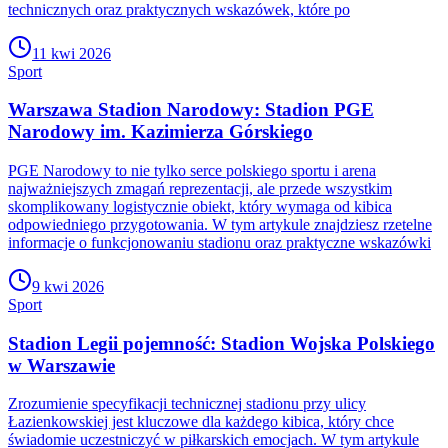
technicznych oraz praktycznych wskazówek, które po
11 kwi 2026
Sport
Warszawa Stadion Narodowy: Stadion PGE
Narodowy im. Kazimierza Górskiego
PGE Narodowy to nie tylko serce polskiego sportu i arena
najważniejszych zmagań reprezentacji, ale przede wszystkim
skomplikowany logistycznie obiekt, który wymaga od kibica
odpowiedniego przygotowania. W tym artykule znajdziesz rzetelne
informacje o funkcjonowaniu stadionu oraz praktyczne wskazówki
9 kwi 2026
Sport
Stadion Legii pojemność: Stadion Wojska Polskiego
w Warszawie
Zrozumienie specyfikacji technicznej stadionu przy ulicy
Łazienkowskiej jest kluczowe dla każdego kibica, który chce
świadomie uczestniczyć w piłkarskich emocjach. W tym artykule