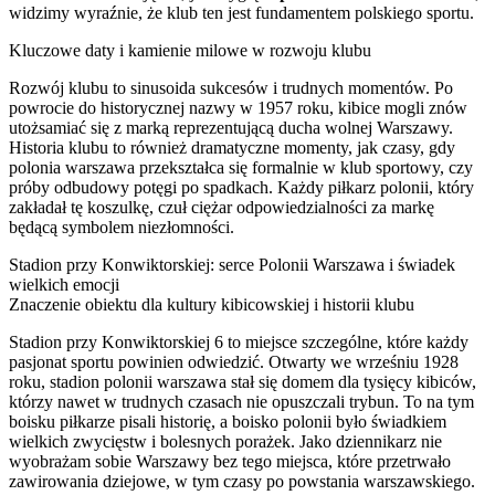
widzimy wyraźnie, że klub ten jest fundamentem polskiego sportu.
Kluczowe daty i kamienie milowe w rozwoju klubu
Rozwój klubu to sinusoida sukcesów i trudnych momentów. Po
powrocie do historycznej nazwy w 1957 roku, kibice mogli znów
utożsamiać się z marką reprezentującą ducha wolnej Warszawy.
Historia klubu to również dramatyczne momenty, jak czasy, gdy
polonia warszawa przekształca się formalnie w klub sportowy, czy
próby odbudowy potęgi po spadkach. Każdy piłkarz polonii, który
zakładał tę koszulkę, czuł ciężar odpowiedzialności za markę
będącą symbolem niezłomności.
Stadion przy Konwiktorskiej: serce Polonii Warszawa i świadek
wielkich emocji
Znaczenie obiektu dla kultury kibicowskiej i historii klubu
Stadion przy Konwiktorskiej 6 to miejsce szczególne, które każdy
pasjonat sportu powinien odwiedzić. Otwarty we wrześniu 1928
roku, stadion polonii warszawa stał się domem dla tysięcy kibiców,
którzy nawet w trudnych czasach nie opuszczali trybun. To na tym
boisku piłkarze pisali historię, a boisko polonii było świadkiem
wielkich zwycięstw i bolesnych porażek. Jako dziennikarz nie
wyobrażam sobie Warszawy bez tego miejsca, które przetrwało
zawirowania dziejowe, w tym czasy po powstania warszawskiego.