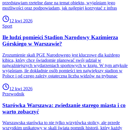
przedstawiam rzetelne dane na temat obiektu, wyjaśniam jego
możliwości oraz podpowiadam, jak najlepiej korzystać z infras
12 kwi 2026
Sport
Ile ludzi pomieści Stadion Narodowy Kazimierza
Górskiego w Warszawie?
Zrozumienie skali PGE Narodowego jest kluczowe dla każdego
kibica, który chce świadomie planować swój udział w
najważniejszych wydarzeniach sportowych w kraju. W tym artykule
wyjaśniam, ile dokładnie osób pomieści ten największy stadion w
Polsce i od czego zależy ostateczna liczba widzów na trybunac
12 kwi 2026
Przewodnik
Starówka Warszawa: zwiedzanie starego miasta i co
warto zobaczyć
Warszawska starówka to nie tylko wizytówka stolicy, ale przede
wszystkim unikatowy w skali świata pomnik historii, który każdy