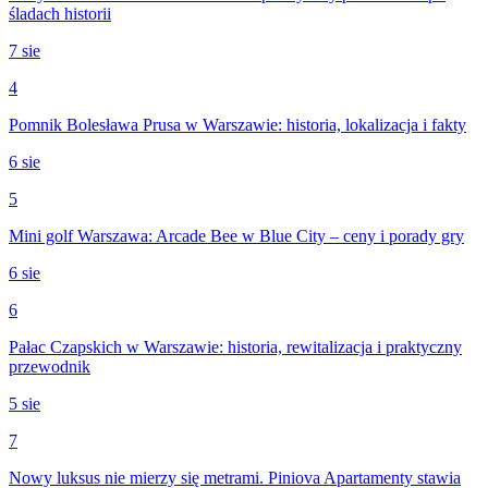
śladach historii
7 sie
4
Pomnik Bolesława Prusa w Warszawie: historia, lokalizacja i fakty
6 sie
5
Mini golf Warszawa: Arcade Bee w Blue City – ceny i porady gry
6 sie
6
Pałac Czapskich w Warszawie: historia, rewitalizacja i praktyczny
przewodnik
5 sie
7
Nowy luksus nie mierzy się metrami. Piniova Apartamenty stawia