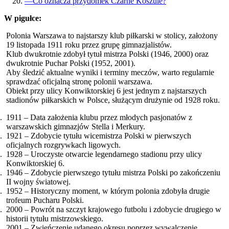
—
Co oznacza przydomek Czarne Koszule?
W pigułce:
Polonia Warszawa to najstarszy klub piłkarski w stolicy, założony
19 listopada 1911 roku przez grupę gimnazjalistów.
Klub dwukrotnie zdobył tytuł mistrza Polski (1946, 2000) oraz
dwukrotnie Puchar Polski (1952, 2001).
Aby śledzić aktualne wyniki i terminy meczów, warto regularnie
sprawdzać oficjalną stronę polonii warszawa.
Obiekt przy ulicy Konwiktorskiej 6 jest jednym z najstarszych
stadionów piłkarskich w Polsce, służącym drużynie od 1928 roku.
1911 – Data założenia klubu przez młodych pasjonatów z
warszawskich gimnazjów Stella i Merkury.
1921 – Zdobycie tytułu wicemistrza Polski w pierwszych
oficjalnych rozgrywkach ligowych.
1928 – Uroczyste otwarcie legendarnego stadionu przy ulicy
Konwiktorskiej 6.
1946 – Zdobycie pierwszego tytułu mistrza Polski po zakończeniu
II wojny światowej.
1952 – Historyczny moment, w którym polonia zdobyła drugie
trofeum Pucharu Polski.
2000 – Powrót na szczyt krajowego futbolu i zdobycie drugiego w
historii tytułu mistrzowskiego.
2001 – Zwieńczenie udanego okresu poprzez wywalczenie