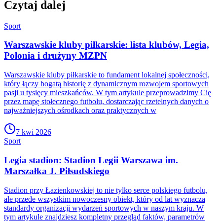
Czytaj dalej
Sport
Warszawskie kluby piłkarskie: lista klubów, Legia,
Polonia i drużyny MZPN
Warszawskie kluby piłkarskie to fundament lokalnej społeczności,
który łączy bogatą historię z dynamicznym rozwojem sportowych
pasji u tysięcy mieszkańców. W tym artykule przeprowadzimy Cię
przez mapę stołecznego futbolu, dostarczając rzetelnych danych o
najważniejszych ośrodkach oraz praktycznych w
7 kwi 2026
Sport
Legia stadion: Stadion Legii Warszawa im.
Marszałka J. Piłsudskiego
Stadion przy Łazienkowskiej to nie tylko serce polskiego futbolu,
ale przede wszystkim nowoczesny obiekt, który od lat wyznacza
standardy organizacji wydarzeń sportowych w naszym kraju. W
tym artykule znajdziesz kompletny przegląd faktów, parametrów