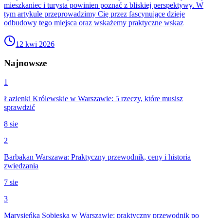
mieszkaniec i turysta powinien poznać z bliskiej perspektywy. W
tym artykule przeprowadzimy Cię przez fascynujące dzieje
odbudowy tego miejsca oraz wskażemy praktyczne wskaz
12 kwi 2026
Najnowsze
1
Łazienki Królewskie w Warszawie: 5 rzeczy, które musisz
sprawdzić
8 sie
2
Barbakan Warszawa: Praktyczny przewodnik, ceny i historia
zwiedzania
7 sie
3
Marysieńka Sobieska w Warszawie: praktyczny przewodnik po