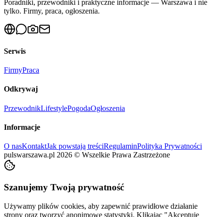
Poradniki, przewodniki i praktyczne informacje — Warszawa i nie
tylko. Firmy, praca, ogłoszenia.
Serwis
Firmy
Praca
Odkrywaj
Przewodnik
Lifestyle
Pogoda
Ogłoszenia
Informacje
O nas
Kontakt
Jak powstają treści
Regulamin
Polityka Prywatności
pulswarszawa.pl
2026
©
Wszelkie Prawa Zastrzeżone
Szanujemy Twoją prywatność
Używamy plików cookies, aby zapewnić prawidłowe działanie
strony oraz tworzyć anonimowe statystyki. Klikając "Akceptuję