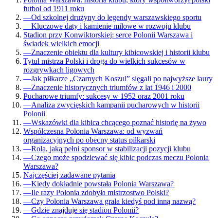
futbol od 1911 roku
—
Od szkolnej drużyny do legendy warszawskiego sportu
—
Kluczowe daty i kamienie milowe w rozwoju klubu
Stadion przy Konwiktorskiej: serce Polonii Warszawa i
świadek wielkich emocji
—
Znaczenie obiektu dla kultury kibicowskiej i historii klubu
Tytuł mistrza Polski i droga do wielkich sukcesów w
rozgrywkach ligowych
—
Jak piłkarze „Czarnych Koszul” sięgali po najwyższe laury
—
Znaczenie historycznych triumfów z lat 1946 i 2000
Pucharowe triumfy: sukcesy w 1952 oraz 2001 roku
—
Analiza zwycięskich kampanii pucharowych w historii
Polonii
—
Wskazówki dla kibica chcącego poznać historię na żywo
Współczesna Polonia Warszawa: od wyzwań
organizacyjnych po obecny status piłkarski
—
Rola, jaką pełni sponsor w stabilizacji pozycji klubu
—
Czego może spodziewać się kibic podczas meczu Polonia
Warszawa?
Najczęściej zadawane pytania
—
Kiedy dokładnie powstała Polonia Warszawa?
—
Ile razy Polonia zdobyła mistrzostwo Polski?
—
Czy Polonia Warszawa grała kiedyś pod inną nazwą?
—
Gdzie znajduje się stadion Polonii?