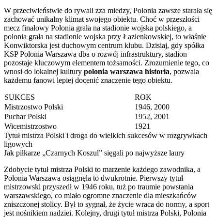
W przeciwieństwie do rywali zza miedzy, Polonia zawsze starała się
zachować unikalny klimat swojego obiektu. Choć w przeszłości
mecz finałowy Polonia grała na stadionie wojska polskiego, a
polonia grała na stadionie wojska przy Łazienkowskiej, to właśnie
Konwiktorska jest duchowym centrum klubu. Dzisiaj, gdy spółka
KSP Polonia Warszawa dba o rozwój infrastruktury, stadion
pozostaje kluczowym elementem tożsamości. Zrozumienie tego, co
wnosi do lokalnej kultury
polonia warszawa historia
, pozwala
każdemu fanowi lepiej docenić znaczenie tego obiektu.
SUKCES
ROK
Mistrzostwo Polski
1946, 2000
Puchar Polski
1952, 2001
Wicemistrzostwo
1921
Tytuł mistrza Polski i droga do wielkich sukcesów w rozgrywkach
ligowych
Jak piłkarze „Czarnych Koszul” sięgali po najwyższe laury
Zdobycie tytuł mistrza Polski to marzenie każdego zawodnika, a
Polonia Warszawa osiągnęła to dwukrotnie. Pierwszy tytuł
mistrzowski przyszedł w 1946 roku, tuż po traumie powstania
warszawskiego, co miało ogromne znaczenie dla mieszkańców
zniszczonej stolicy. Był to sygnał, że życie wraca do normy, a sport
jest nośnikiem nadziei. Kolejny, drugi tytuł mistrza Polski, Polonia