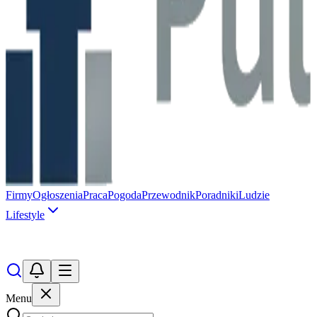
Firmy
Ogłoszenia
Praca
Pogoda
Przewodnik
Poradniki
Ludzie
Lifestyle
Menu