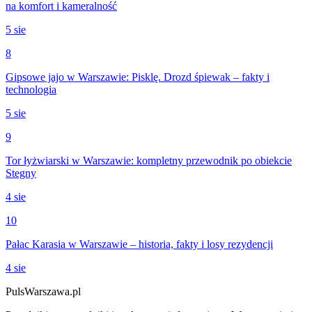
na komfort i kameralność
5 sie
8
Gipsowe jajo w Warszawie: Pisklę. Drozd śpiewak – fakty i
technologia
5 sie
9
Tor łyżwiarski w Warszawie: kompletny przewodnik po obiekcie
Stegny
4 sie
10
Pałac Karasia w Warszawie – historia, fakty i losy rezydencji
4 sie
PulsWarszawa.pl