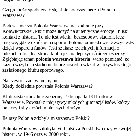
Czego może spodziewać się kibic podczas meczu Polonia
Warszawa?
Podczas meczu Polonia Warszawa na stadionie przy
Konwiktorskiej, kibic może liczyć na autentyczne emocje i bliski
kontakt z historią. To nie jest wielki, bezosobowy stadion, lecz
miejsce, gdzie czuć ducha sportu. Polonia odniosła wiele zwycięstw
dzięki wsparciu fanów. Jeśli szukasz rzetelnych informacji o
biletach, oficjalna strona klubu jest najlepszym źródłem wiedzy.
Zgłębiając temat
polonia warszawa historia
, warto pamiętać, że
każda wizyta na stadionie to bezpośredni wkład w przyszłość tego
zasłużonego klubu sportowego.
Najczęściej zadawane pytania
Kiedy dokładnie powstała Polonia Warszawa?
Klub został oficjalnie założony 19 listopada 1911 roku w
Warszawie. Powstał z inicjatywy młodych gimnazjalistów, którzy
połączyli siły dwóch mniejszych drużyn.
Ile razy Polonia zdobyła mistrzostwo Polski?
Polonia Warszawa zdobyła tytuł mistrza Polski dwa razy w swojej
historii, w 1946 oraz w 2000 roku.