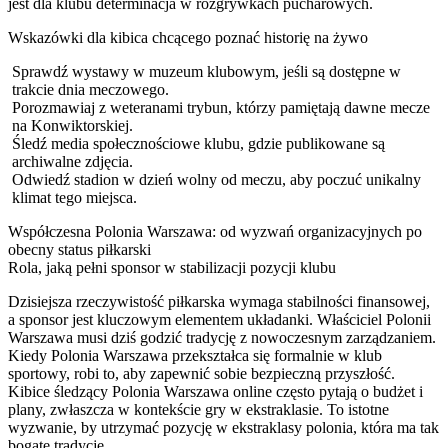
jest dla klubu determinacja w rozgrywkach pucharowych.
Wskazówki dla kibica chcącego poznać historię na żywo
Sprawdź wystawy w muzeum klubowym, jeśli są dostępne w
trakcie dnia meczowego.
Porozmawiaj z weteranami trybun, którzy pamiętają dawne mecze
na Konwiktorskiej.
Śledź media społecznościowe klubu, gdzie publikowane są
archiwalne zdjęcia.
Odwiedź stadion w dzień wolny od meczu, aby poczuć unikalny
klimat tego miejsca.
Współczesna Polonia Warszawa: od wyzwań organizacyjnych po
obecny status piłkarski
Rola, jaką pełni sponsor w stabilizacji pozycji klubu
Dzisiejsza rzeczywistość piłkarska wymaga stabilności finansowej,
a sponsor jest kluczowym elementem układanki. Właściciel Polonii
Warszawa musi dziś godzić tradycję z nowoczesnym zarządzaniem.
Kiedy Polonia Warszawa przekształca się formalnie w klub
sportowy, robi to, aby zapewnić sobie bezpieczną przyszłość.
Kibice śledzący Polonia Warszawa online często pytają o budżet i
plany, zwłaszcza w kontekście gry w ekstraklasie. To istotne
wyzwanie, by utrzymać pozycję w ekstraklasy polonia, która ma tak
bogate tradycje.