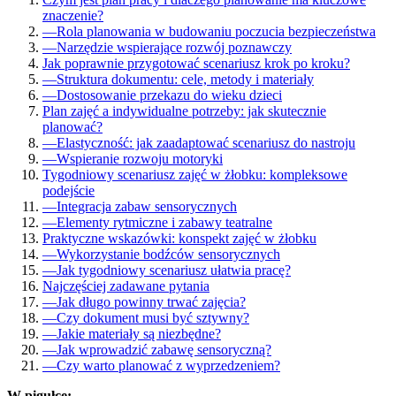
znaczenie?
—
Rola planowania w budowaniu poczucia bezpieczeństwa
—
Narzędzie wspierające rozwój poznawczy
Jak poprawnie przygotować scenariusz krok po kroku?
—
Struktura dokumentu: cele, metody i materiały
—
Dostosowanie przekazu do wieku dzieci
Plan zajęć a indywidualne potrzeby: jak skutecznie
planować?
—
Elastyczność: jak zaadaptować scenariusz do nastroju
—
Wspieranie rozwoju motoryki
Tygodniowy scenariusz zajęć w żłobku: kompleksowe
podejście
—
Integracja zabaw sensorycznych
—
Elementy rytmiczne i zabawy teatralne
Praktyczne wskazówki: konspekt zajęć w żłobku
—
Wykorzystanie bodźców sensorycznych
—
Jak tygodniowy scenariusz ułatwia pracę?
Najczęściej zadawane pytania
—
Jak długo powinny trwać zajęcia?
—
Czy dokument musi być sztywny?
—
Jakie materiały są niezbędne?
—
Jak wprowadzić zabawę sensoryczną?
—
Czy warto planować z wyprzedzeniem?
W pigułce: