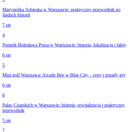
Marysieńka Sobieska w Warszawie: praktyczny przewodnik po
śladach historii
7 sie
4
Pomnik Bolesława Prusa w Warszawie: historia, lokalizacja i fakty
6 sie
5
Mini golf Warszawa: Arcade Bee w Blue City – ceny i porady gry
6 sie
6
Pałac Czapskich w Warszawie: historia, rewitalizacja i praktyczny
przewodnik
5 sie
7