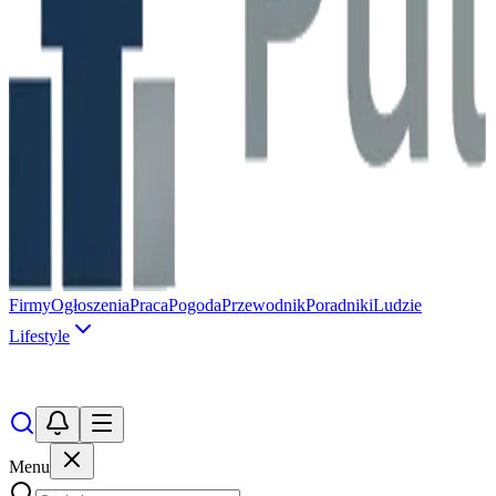
Firmy
Ogłoszenia
Praca
Pogoda
Przewodnik
Poradniki
Ludzie
Lifestyle
Menu