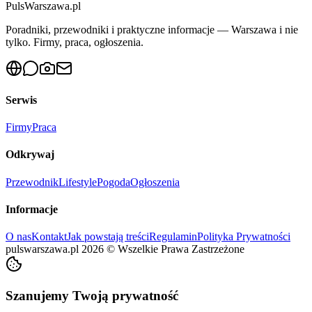
PulsWarszawa.pl
Poradniki, przewodniki i praktyczne informacje — Warszawa i nie
tylko. Firmy, praca, ogłoszenia.
Serwis
Firmy
Praca
Odkrywaj
Przewodnik
Lifestyle
Pogoda
Ogłoszenia
Informacje
O nas
Kontakt
Jak powstają treści
Regulamin
Polityka Prywatności
pulswarszawa.pl
2026
©
Wszelkie Prawa Zastrzeżone
Szanujemy Twoją prywatność