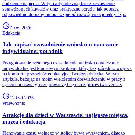
codzienne napięcia. W tym artykule znajdziesz zestawienie
sprawdzonych kawałów oraz praktyczne porady, jak poprzez
odpowiednio dobrany humor wspierać rozwój emocjonalny i spo
7 kwi 2026
Edukacja
Jak napisać uzasadnienie wniosku o nauczanie
indywidualne: poradnik
Przygotowanie rzetelnego uzasadnienia wniosku o nauczanie
indywidualne jest kluczowym krokiem, który bezpośrednio wpływa
na komfort i przyszłość edukacyjną Twojego dziecka. W tym
artykule, bazując na moim wieloletnim doświadczeniu w pracy z
systemem oświaty, przeprowadzę Cię przez proces tworzenia s
12 kwi 2026
Przewodnik
Atrakcje dla dzieci w Warszawie: najlepsze miejsca,
muzea i edukacja
Planowanie czasu wolnego w stolicy bywa wyzwaniem, dlatego