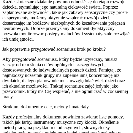
Każde skuteczne działanie powinno odnosić się do etapu rozwoju
dziecka, stymulując jego naturalną ciekawość świata. Poprzez
zaplanowane aktywności, takie jak zabawy sensoryczne czy proste
eksperymenty, możemy aktywnie wspierać rozwój dzieci,
dostarczając im bodźców niezbędnych do kształtowania połączeń
neuronowych. Dobrze przemyślany dokument dydaktyczny
pozwala monitorować postępy maluchów i systematycznie rozwijać
ich umiejętności.
Jak poprawnie przygotować scenariusz krok po kroku?
Aby przygotować scenariusz, który będzie użyteczny, musisz
zacząć od określenia celów ogólnych i szczegółowych,
dostosowanych do indywidualnych potrzeb dzieci. Pamiętaj, że
najmłodszy uczestnik grupy ma zupełnie inną koncentrację niż
dwulatek, dlatego planowanie musi uwzględniać wiek dzieci oraz
ich aktualne możliwości. Traktuj scenariusz zajęć jedynie jako
przewodnik, który ma Cię wspierać, a nie ograniczać w codziennej
pracy.
Struktura dokumentu: cele, metody i materiały
Każdy profesjonalny dokument powinien zawierać listę pomocy,
takich jak farby, instrumenty muzyczne czy klocki. Określenie
metod pracy, na przykład metod czynnych, słownych czy
oglądowych, pozwala opiekunom lepiej angażować maluchy w