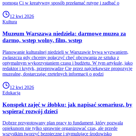
pomogą Ci w kreatywny sposób przełamać rutynę i zadbać o
12 kwi 2026
Kultura
Muzeum Warszawa niedziela: darmowe muzea za
darmo, wstęp wolny, film, wstęp
Planowanie kulturalnej niedzieli w Warszawie bywa wyzwaniem,
zwłaszcza gdy chcemy połączyć chęć obcowania ze sztuką z
optymalnym wykorzystaniem czasu i budżetu. W tym artykule, jako
redaktor i krytyk, przeprowadzę Cię przez najciekawsze propozycje
muzealne, dostarczając rzetelnych informacji o godzi
12 kwi 2026
Edukacja
Konspekt zajęć w żłobku: jak napisać scenariusz, by
wspierać rozwój dzieci
Dobrze przygotowany plan pracy to fundament, który pozwala
opiekunom nie tylko sprawnie organizować czas, ale przede
wszystkim tworzyć bezpieczne i stymulujące środowisko