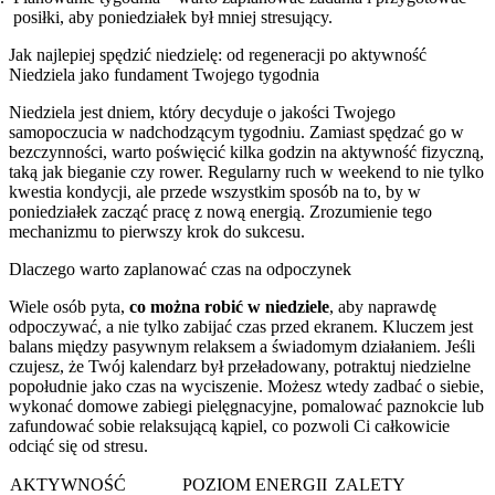
posiłki, aby poniedziałek był mniej stresujący.
Jak najlepiej spędzić niedzielę: od regeneracji po aktywność
Niedziela jako fundament Twojego tygodnia
Niedziela jest dniem, który decyduje o jakości Twojego
samopoczucia w nadchodzącym tygodniu. Zamiast spędzać go w
bezczynności, warto poświęcić kilka godzin na aktywność fizyczną,
taką jak bieganie czy rower. Regularny ruch w weekend to nie tylko
kwestia kondycji, ale przede wszystkim sposób na to, by w
poniedziałek zacząć pracę z nową energią. Zrozumienie tego
mechanizmu to pierwszy krok do sukcesu.
Dlaczego warto zaplanować czas na odpoczynek
Wiele osób pyta,
co można robić w niedziele
, aby naprawdę
odpoczywać, a nie tylko zabijać czas przed ekranem. Kluczem jest
balans między pasywnym relaksem a świadomym działaniem. Jeśli
czujesz, że Twój kalendarz był przeładowany, potraktuj niedzielne
popołudnie jako czas na wyciszenie. Możesz wtedy zadbać o siebie,
wykonać domowe zabiegi pielęgnacyjne, pomalować paznokcie lub
zafundować sobie relaksującą kąpiel, co pozwoli Ci całkowicie
odciąć się od stresu.
AKTYWNOŚĆ
POZIOM ENERGII
ZALETY