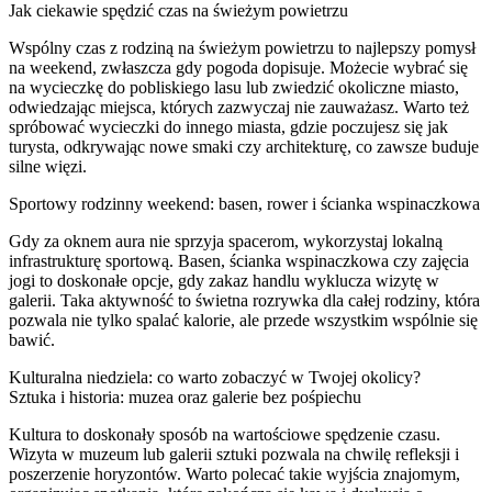
Jak ciekawie spędzić czas na świeżym powietrzu
Wspólny czas z rodziną na świeżym powietrzu to najlepszy pomysł
na weekend, zwłaszcza gdy pogoda dopisuje. Możecie wybrać się
na wycieczkę do pobliskiego lasu lub zwiedzić okoliczne miasto,
odwiedzając miejsca, których zazwyczaj nie zauważasz. Warto też
spróbować wycieczki do innego miasta, gdzie poczujesz się jak
turysta, odkrywając nowe smaki czy architekturę, co zawsze buduje
silne więzi.
Sportowy rodzinny weekend: basen, rower i ścianka wspinaczkowa
Gdy za oknem aura nie sprzyja spacerom, wykorzystaj lokalną
infrastrukturę sportową. Basen, ścianka wspinaczkowa czy zajęcia
jogi to doskonałe opcje, gdy zakaz handlu wyklucza wizytę w
galerii. Taka aktywność to świetna rozrywka dla całej rodziny, która
pozwala nie tylko spalać kalorie, ale przede wszystkim wspólnie się
bawić.
Kulturalna niedziela: co warto zobaczyć w Twojej okolicy?
Sztuka i historia: muzea oraz galerie bez pośpiechu
Kultura to doskonały sposób na wartościowe spędzenie czasu.
Wizyta w muzeum lub galerii sztuki pozwala na chwilę refleksji i
poszerzenie horyzontów. Warto polecać takie wyjścia znajomym,