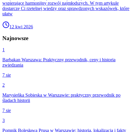
wspierające harmonijny rozwój najmłodszych. W tym artykule
dostarczę Ci rzetelnej wiedzy oraz sprawdzonych wskazówek, które
ułatw
12 kwi 2026
Najnowsze
1
Barbakan Warszawa: Praktyczny przewodnik, ceny i historia
zwiedzania
7 sie
2
Marysieńka Sobieska w Warszawie: praktyczny przewodnik po
śladach historii
7 sie
3
Pomnik Bolesława Prusa w Warszawie: historia, lokalizacja i fakty