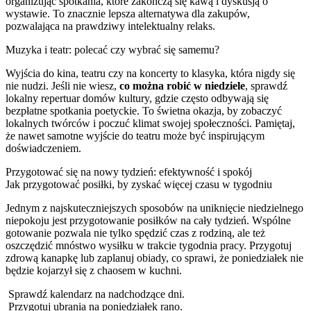
organizując spotkania, które zakończą się kawą i dyskusją o
wystawie. To znacznie lepsza alternatywa dla zakupów,
pozwalająca na prawdziwy intelektualny relaks.
Muzyka i teatr: polecać czy wybrać się samemu?
Wyjścia do kina, teatru czy na koncerty to klasyka, która nigdy się
nie nudzi. Jeśli nie wiesz,
co można robić w niedziele
, sprawdź
lokalny repertuar domów kultury, gdzie często odbywają się
bezpłatne spotkania poetyckie. To świetna okazja, by zobaczyć
lokalnych twórców i poczuć klimat swojej społeczności. Pamiętaj,
że nawet samotne wyjście do teatru może być inspirującym
doświadczeniem.
Przygotować się na nowy tydzień: efektywność i spokój
Jak przygotować posiłki, by zyskać więcej czasu w tygodniu
Jednym z najskuteczniejszych sposobów na uniknięcie niedzielnego
niepokoju jest przygotowanie posiłków na cały tydzień. Wspólne
gotowanie pozwala nie tylko spędzić czas z rodziną, ale też
oszczędzić mnóstwo wysiłku w trakcie tygodnia pracy. Przygotuj
zdrową kanapkę lub zaplanuj obiady, co sprawi, że poniedziałek nie
będzie kojarzył się z chaosem w kuchni.
Sprawdź kalendarz na nadchodzące dni.
Przygotuj ubrania na poniedziałek rano.