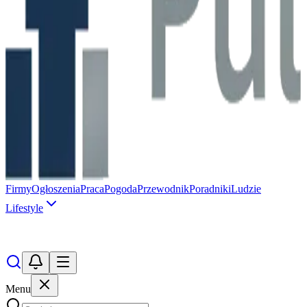
Firmy
Ogłoszenia
Praca
Pogoda
Przewodnik
Poradniki
Ludzie
Lifestyle
Menu