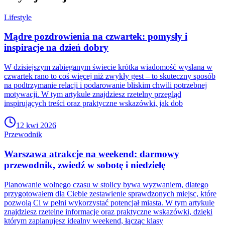
Lifestyle
Mądre pozdrowienia na czwartek: pomysły i
inspiracje na dzień dobry
W dzisiejszym zabieganym świecie krótka wiadomość wysłana w
czwartek rano to coś więcej niż zwykły gest – to skuteczny sposób
na podtrzymanie relacji i podarowanie bliskim chwili potrzebnej
motywacji. W tym artykule znajdziesz rzetelny przegląd
inspirujących treści oraz praktyczne wskazówki, jak dob
12 kwi 2026
Przewodnik
Warszawa atrakcje na weekend: darmowy
przewodnik, zwiedź w sobotę i niedzielę
Planowanie wolnego czasu w stolicy bywa wyzwaniem, dlatego
przygotowałem dla Ciebie zestawienie sprawdzonych miejsc, które
pozwolą Ci w pełni wykorzystać potencjał miasta. W tym artykule
znajdziesz rzetelne informacje oraz praktyczne wskazówki, dzięki
którym zaplanujesz idealny weekend, łącząc klasy