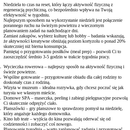
Niedziela to czas na reset, który łączy aktywność fizyczną z
regeneracją psychiczną, co bezpośrednio wpływa na Twoją
efektywność w tygodniu.
Najlepszym sposobem na wykorzystanie niedzieli jest połączenie
porannego ruchu na świeżym powietrzu z wieczornym
planowaniem zadań na nadchodzące dni.
Zamiast zakupów, wybierz kulturę lub hobby – badania wskazują,
że aktywności kreatywne obniżają poziom kortyzolu o ponad 20%
skuteczniej niż bierna konsumpcja.
Pamiętaj o przygotowaniu posiłków (meal prep) – pozwoli Ci to
zaoszczędzić średnio 3-5 godzin w trakcie tygodnia pracy.
Wycieczka rowerowa – najlepszy sposób na aktywność fizyczną i
świeże powietrze.
Wspólne gotowanie – przygotowanie obiadu dla całej rodziny to
doskonały czas z rodziną.
Wizyta w muzeum – idealna rozrywka, gdy chcesz poczuć się jak
turysta we własnym mieście.
Domowe SPA – maseczka, peeling i zabiegi pielęgnacyjne pozwolą
Ci skutecznie odprężyć ciało.
Planszówki – gry planszowe to sprawdzony pomysł na niedzielę,
który angażuje każdego domownika.
Kino lub teatr – wyjścia do kina pozwalają oderwać się od
codzienności i zobaczyć coś nowego.
Planowanie tygodnia – warto zaplanować zadania i przygotować