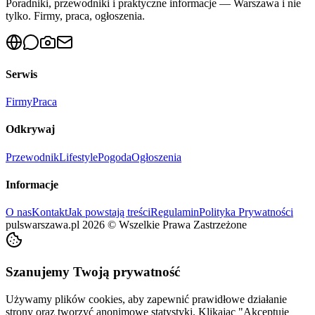
Poradniki, przewodniki i praktyczne informacje — Warszawa i nie
tylko. Firmy, praca, ogłoszenia.
Serwis
Firmy
Praca
Odkrywaj
Przewodnik
Lifestyle
Pogoda
Ogłoszenia
Informacje
O nas
Kontakt
Jak powstają treści
Regulamin
Polityka Prywatności
pulswarszawa.pl
2026
©
Wszelkie Prawa Zastrzeżone
Szanujemy Twoją prywatność
Używamy plików cookies, aby zapewnić prawidłowe działanie
strony oraz tworzyć anonimowe statystyki. Klikając "Akceptuję