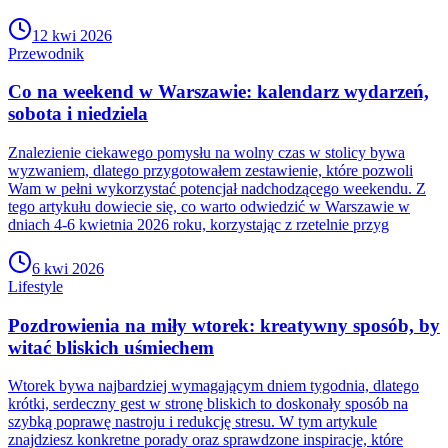
12 kwi 2026
Przewodnik
Co na weekend w Warszawie: kalendarz wydarzeń,
sobota i niedziela
Znalezienie ciekawego pomysłu na wolny czas w stolicy bywa
wyzwaniem, dlatego przygotowałem zestawienie, które pozwoli
Wam w pełni wykorzystać potencjał nadchodzącego weekendu. Z
tego artykułu dowiecie się, co warto odwiedzić w Warszawie w
dniach 4-6 kwietnia 2026 roku, korzystając z rzetelnie przyg
6 kwi 2026
Lifestyle
Pozdrowienia na miły wtorek: kreatywny sposób, by
witać bliskich uśmiechem
Wtorek bywa najbardziej wymagającym dniem tygodnia, dlatego
krótki, serdeczny gest w stronę bliskich to doskonały sposób na
szybką poprawę nastroju i redukcję stresu. W tym artykule
znajdziesz konkretne porady oraz sprawdzone inspiracje, które