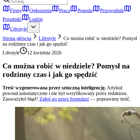
Firmy
Ogłoszenia
Praca
Pogoda
Przewodnik
Poradniki
Ludzie
Lifestyle
Strona główna
Lifestyle
Co można robić w niedziele? Pomysł
na rodzinny czas i jak go spędzić
Lifestyle
12 kwietnia 2026
Co można robić w niedziele? Pomysł na
rodzinny czas i jak go spędzić
Treść wygenerowana przez sztuczną inteligencję.
Artykuł
powstał automatycznie i nie był weryfikowany przez redaktora.
Zauważyłeś błąd?
Zgłoś go przez formularz
— poprawimy treść.