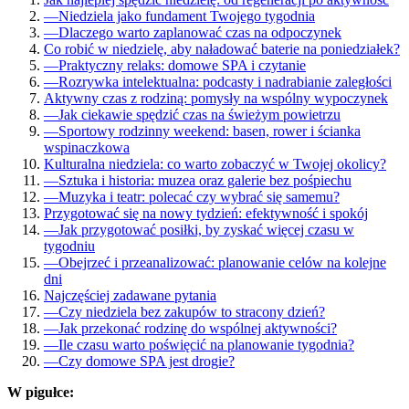
—
Niedziela jako fundament Twojego tygodnia
—
Dlaczego warto zaplanować czas na odpoczynek
Co robić w niedzielę, aby naładować baterie na poniedziałek?
—
Praktyczny relaks: domowe SPA i czytanie
—
Rozrywka intelektualna: podcasty i nadrabianie zaległości
Aktywny czas z rodziną: pomysły na wspólny wypoczynek
—
Jak ciekawie spędzić czas na świeżym powietrzu
—
Sportowy rodzinny weekend: basen, rower i ścianka
wspinaczkowa
Kulturalna niedziela: co warto zobaczyć w Twojej okolicy?
—
Sztuka i historia: muzea oraz galerie bez pośpiechu
—
Muzyka i teatr: polecać czy wybrać się samemu?
Przygotować się na nowy tydzień: efektywność i spokój
—
Jak przygotować posiłki, by zyskać więcej czasu w
tygodniu
—
Obejrzeć i przeanalizować: planowanie celów na kolejne
dni
Najczęściej zadawane pytania
—
Czy niedziela bez zakupów to stracony dzień?
—
Jak przekonać rodzinę do wspólnej aktywności?
—
Ile czasu warto poświęcić na planowanie tygodnia?
—
Czy domowe SPA jest drogie?
W pigułce: