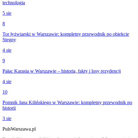
technologia
5 sie
8
Tor łyżwiarski w Warszawie: kompletny przewodnik po obiekcie
Stegny
4 sie
9
Pałac Karasia w Warszawie – historia, fakty i losy rezydencji
4 sie
10
Pomnik Jana Kilińskiego w Warszawie: kompletny przewodnik po
historii
3 sie
PulsWarszawa.pl