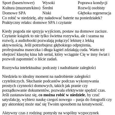
Sport (basen/rower)
Wysoki
Poprawa kondycji
Kultura (muzeum/kino)
Średni
Rozwój osobisty
Domowe SPA
Niski
Głęboka regeneracja
Co robić w niedzielę, aby naładować baterie na poniedziałek?
Praktyczny relaks: domowe SPA i czytanie
Kiedy pogoda nie sprzyja wyjściom, postaw na domowe zacisze.
Czytanie książek to nie tylko świetna rozrywka, ale i szansa na
rozwój, a audiobooki pozwalają połączyć lekturę z lekką
aktywnością. Jeśli potrzebujesz głębokiego odprężenia,
profesjonalna maseczka i długa kąpiel zdziałają cuda. Warto też
obejrzeć klasykę kina lub serial, który wciągnie Cię w inny świat i
pozwoli zapomnieć o liście zadań.
Rozrywka intelektualna: podcasty i nadrabianie zaległości
Niedziela to idealny moment na nadrobienie zaległości
czytelniczych. Słuchanie podcastów podczas wykonywania
prostych czynności domowych, takich jak pranie czy
porządkowanie dokumentów, pozwala efektywnie spędzić czas.
Jeśli zastanawiasz się,
co można robić w niedziele
, by czuć
satysfakcję, wybierz naukę czegoś nowego – pasja do fotografii czy
gry aktorskiej może stać się Twoim sposobem na kreatywność.
Aktywny czas z rodziną: pomysły na wspólny wypoczynek