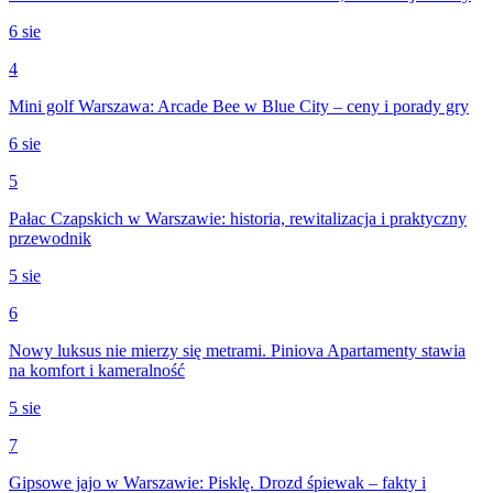
6 sie
4
Mini golf Warszawa: Arcade Bee w Blue City – ceny i porady gry
6 sie
5
Pałac Czapskich w Warszawie: historia, rewitalizacja i praktyczny
przewodnik
5 sie
6
Nowy luksus nie mierzy się metrami. Piniova Apartamenty stawia
na komfort i kameralność
5 sie
7
Gipsowe jajo w Warszawie: Pisklę. Drozd śpiewak – fakty i