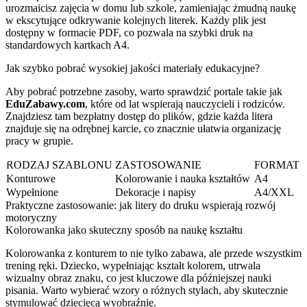
urozmaicisz zajęcia w domu lub szkole, zamieniając żmudną naukę
w ekscytujące odkrywanie kolejnych literek. Każdy plik jest
dostępny w formacie PDF, co pozwala na szybki druk na
standardowych kartkach A4.
Jak szybko pobrać wysokiej jakości materiały edukacyjne?
Aby pobrać potrzebne zasoby, warto sprawdzić portale takie jak
EduZabawy.com
, które od lat wspierają nauczycieli i rodziców.
Znajdziesz tam bezpłatny dostęp do plików, gdzie każda litera
znajduje się na odrębnej karcie, co znacznie ułatwia organizację
pracy w grupie.
RODZAJ SZABLONU
ZASTOSOWANIE
FORMAT
Konturowe
Kolorowanie i nauka kształtów
A4
Wypełnione
Dekoracje i napisy
A4/XXL
Praktyczne zastosowanie: jak litery do druku wspierają rozwój
motoryczny
Kolorowanka jako skuteczny sposób na naukę kształtu
Kolorowanka z konturem to nie tylko zabawa, ale przede wszystkim
trening ręki. Dziecko, wypełniając kształt kolorem, utrwala
wizualny obraz znaku, co jest kluczowe dla późniejszej nauki
pisania. Warto wybierać wzory o różnych stylach, aby skutecznie
stymulować dziecięcą wyobraźnię.