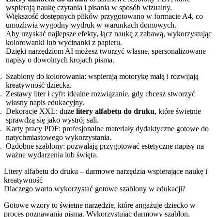
wspierają naukę czytania i pisania w sposób wizualny.
Większość dostępnych plików przygotowano w formacie A4, co
umożliwia wygodny wydruk w warunkach domowych.
Aby uzyskać najlepsze efekty, łącz naukę z zabawą, wykorzystując
kolorowanki lub wycinanki z papieru.
Dzięki narzędziom AI możesz tworzyć własne, spersonalizowane
napisy o dowolnych krojach pisma.
Szablony do kolorowania: wspierają motorykę małą i rozwijają
kreatywność dziecka.
Zestawy liter i cyfr: idealne rozwiązanie, gdy chcesz stworzyć
własny napis edukacyjny.
Dekoracje XXL: duże
litery alfabetu do druku
, które świetnie
sprawdzą się jako wystrój sali.
Karty pracy PDF: profesjonalne materiały dydaktyczne gotowe do
natychmiastowego wykorzystania.
Ozdobne szablony: pozwalają przygotować estetyczne napisy na
ważne wydarzenia lub święta.
Litery alfabetu do druku – darmowe narzędzia wspierające naukę i
kreatywność
Dlaczego warto wykorzystać gotowe szablony w edukacji?
Gotowe wzory to świetne narzędzie, które angażuje dziecko w
proces poznawania pisma. Wykorzystując darmowy szablon,