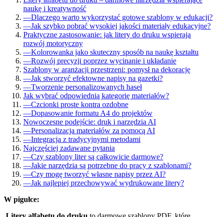
naukę i kreatywność
—
Dlaczego warto wykorzystać gotowe szablony w edukacji?
—
Jak szybko pobrać wysokiej jakości materiały edukacyjne?
Praktyczne zastosowanie: jak litery do druku wspierają
rozwój motoryczny
—
Kolorowanka jako skuteczny sposób na naukę kształtu
—
Rozwój precyzji poprzez wycinanie i układanie
Szablony w aranżacji przestrzeni: pomysł na dekorację
—
Jak stworzyć efektowne napisy na gazetki?
—
Tworzenie personalizowanych haseł
Jak wybrać odpowiednią kategorię materiałów?
—
Czcionki proste kontra ozdobne
—
Dopasowanie formatu A4 do projektów
Nowoczesne podejście: druk i narzędzia AI
—
Personalizacja materiałów za pomocą AI
—
Integracja z tradycyjnymi metodami
Najczęściej zadawane pytania
—
Czy szablony liter są całkowicie darmowe?
—
Jakie narzędzia są potrzebne do pracy z szablonami?
—
Czy mogę tworzyć własne napisy przez AI?
—
Jak najlepiej przechowywać wydrukowane litery?
W pigułce:
Litery alfabetu do druku
to darmowe szablony PDF, które