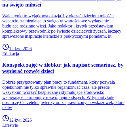
na święto miłości
Walentynki to wyjątkowa okazja, by okazać dzieciom miłość i
wsparcie, zamieniając to święto w wartościowe wydarzenie
budujące rodzinne więzi. Jako redaktor i krytyk przedstawiam
kompleksowy przewodnik po świecie dziecięcych życzeń, łączący
sprawdzone inspiracje literackie z praktycznymi poradami, kt
12 kwi 2026
Edukacja
Konspekt zajęć w żłobku: jak napisać scenariusz, by
wspierać rozwój dzieci
Dobrze przygotowany plan pracy to fundament, który pozwala
opiekunom nie tylko sprawnie organizować czas, ale przede
wszystkim tworzyć bezpieczne i stymulujące środowisko
wspierające harmonijny rozwój najmłodszych. W tym artykule
dostarczę Ci rzetelnej wiedzy oraz sprawdzonych wskazówek, które
ułatw
12 kwi 2026
Lifestyle