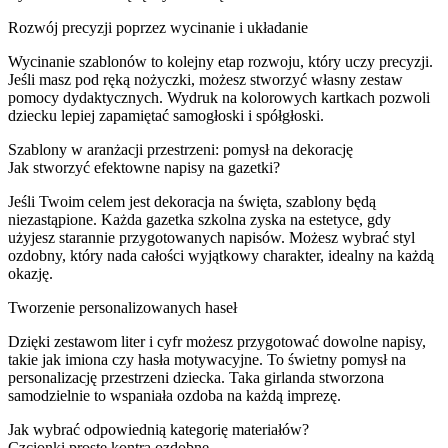
Rozwój precyzji poprzez wycinanie i układanie
Wycinanie szablonów to kolejny etap rozwoju, który uczy precyzji.
Jeśli masz pod ręką nożyczki, możesz stworzyć własny zestaw
pomocy dydaktycznych. Wydruk na kolorowych kartkach pozwoli
dziecku lepiej zapamiętać samogłoski i spółgłoski.
Szablony w aranżacji przestrzeni: pomysł na dekorację
Jak stworzyć efektowne napisy na gazetki?
Jeśli Twoim celem jest dekoracja na święta, szablony będą
niezastąpione. Każda gazetka szkolna zyska na estetyce, gdy
użyjesz starannie przygotowanych napisów. Możesz wybrać styl
ozdobny, który nada całości wyjątkowy charakter, idealny na każdą
okazję.
Tworzenie personalizowanych haseł
Dzięki zestawom liter i cyfr możesz przygotować dowolne napisy,
takie jak imiona czy hasła motywacyjne. To świetny pomysł na
personalizację przestrzeni dziecka. Taka girlanda stworzona
samodzielnie to wspaniała ozdoba na każdą imprezę.
Jak wybrać odpowiednią kategorię materiałów?
Czcionki proste kontra ozdobne