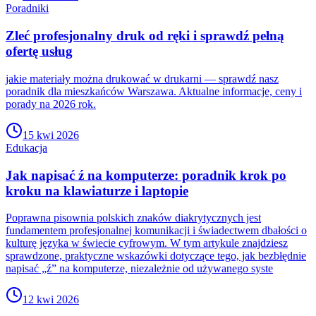
Poradniki
Zleć profesjonalny druk od ręki i sprawdź pełną
ofertę usług
jakie materiały można drukować w drukarni — sprawdź nasz
poradnik dla mieszkańców Warszawa. Aktualne informacje, ceny i
porady na 2026 rok.
15 kwi 2026
Edukacja
Jak napisać ź na komputerze: poradnik krok po
kroku na klawiaturze i laptopie
Poprawna pisownia polskich znaków diakrytycznych jest
fundamentem profesjonalnej komunikacji i świadectwem dbałości o
kulturę języka w świecie cyfrowym. W tym artykule znajdziesz
sprawdzone, praktyczne wskazówki dotyczące tego, jak bezbłędnie
napisać „ź” na komputerze, niezależnie od używanego syste
12 kwi 2026