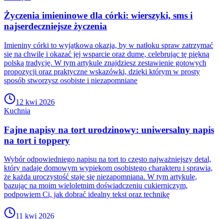
Życzenia imieninowe dla córki: wierszyki, sms i
najserdeczniejsze życzenia
Imieniny córki to wyjątkowa okazja, by w natłoku spraw zatrzymać
się na chwilę i okazać jej wsparcie oraz dumę, celebrując tę piękną
polską tradycję. W tym artykule znajdziesz zestawienie gotowych
propozycji oraz praktyczne wskazówki, dzięki którym w prosty
sposób stworzysz osobiste i niezapomniane
12 kwi 2026
Kuchnia
Fajne napisy na tort urodzinowy: uniwersalny napis
na tort i toppery
Wybór odpowiedniego napisu na tort to często najważniejszy detal,
który nadaje domowym wypiekom osobistego charakteru i sprawia,
że każda uroczystość staje się niezapomniana. W tym artykule,
bazując na moim wieloletnim doświadczeniu cukierniczym,
podpowiem Ci, jak dobrać idealny tekst oraz technikę
11 kwi 2026