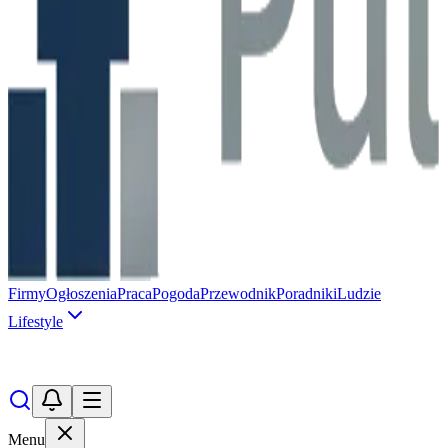
Firmy
Ogłoszenia
Praca
Pogoda
Przewodnik
Poradniki
Ludzie
Lifestyle
Menu