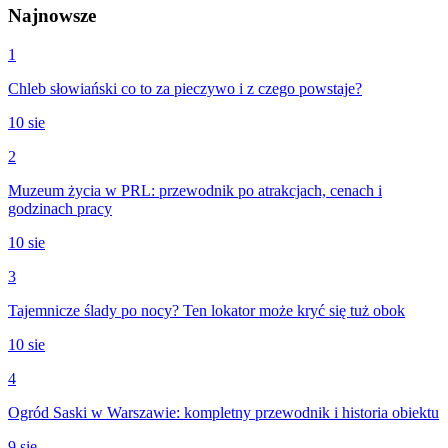
Najnowsze
1
Chleb słowiański co to za pieczywo i z czego powstaje?
10 sie
2
Muzeum życia w PRL: przewodnik po atrakcjach, cenach i
godzinach pracy
10 sie
3
Tajemnicze ślady po nocy? Ten lokator może kryć się tuż obok
10 sie
4
Ogród Saski w Warszawie: kompletny przewodnik i historia obiektu
9 sie