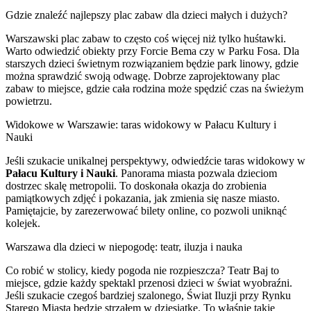
Gdzie znaleźć najlepszy plac zabaw dla dzieci małych i dużych?
Warszawski plac zabaw to często coś więcej niż tylko huśtawki.
Warto odwiedzić obiekty przy Forcie Bema czy w Parku Fosa. Dla
starszych dzieci świetnym rozwiązaniem będzie park linowy, gdzie
można sprawdzić swoją odwagę. Dobrze zaprojektowany plac
zabaw to miejsce, gdzie cała rodzina może spędzić czas na świeżym
powietrzu.
Widokowe w Warszawie: taras widokowy w Pałacu Kultury i
Nauki
Jeśli szukacie unikalnej perspektywy, odwiedźcie taras widokowy w
Pałacu Kultury i Nauki
. Panorama miasta pozwala dzieciom
dostrzec skalę metropolii. To doskonała okazja do zrobienia
pamiątkowych zdjęć i pokazania, jak zmienia się nasze miasto.
Pamiętajcie, by zarezerwować bilety online, co pozwoli uniknąć
kolejek.
Warszawa dla dzieci w niepogodę: teatr, iluzja i nauka
Co robić w stolicy, kiedy pogoda nie rozpieszcza? Teatr Baj to
miejsce, gdzie każdy spektakl przenosi dzieci w świat wyobraźni.
Jeśli szukacie czegoś bardziej szalonego, Świat Iluzji przy Rynku
Starego Miasta będzie strzałem w dziesiątkę. To właśnie takie