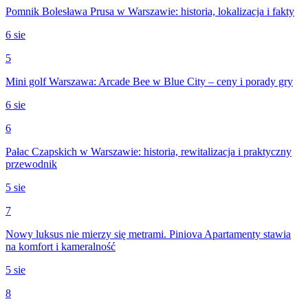
Pomnik Bolesława Prusa w Warszawie: historia, lokalizacja i fakty
6 sie
5
Mini golf Warszawa: Arcade Bee w Blue City – ceny i porady gry
6 sie
6
Pałac Czapskich w Warszawie: historia, rewitalizacja i praktyczny
przewodnik
5 sie
7
Nowy luksus nie mierzy się metrami. Piniova Apartamenty stawia
na komfort i kameralność
5 sie
8