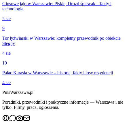
Gipsowe jajo w Warszawie: Pisklę. Drozd śpiewak – fakty i
technologia
5 sie
9
Tor łyżwiarski w Warszawie: kompletny przewodnik po obiekcie
Stegny
4 sie
10
Pałac Karasia w Warszawie – historia, fakty i losy rezydencji
4 sie
PulsWarszawa.pl
Poradniki, przewodniki i praktyczne informacje — Warszawa i nie
tylko. Firmy, praca, ogłoszenia.