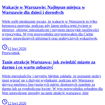
Wakacje w Warszawie: Najlepsze miejsca w
Warszawie dla dzieci i dorosłych
Wiele osób niesłusznie uważa, że wakacje w Warszawie to tylko
betonowa pustynia, podczas gdy latem stolica tętni życiem w
plenerze, oferując mieszkańcom i turystom niezwykłe możliwości
wypoczynku. W tym przewodniku przygotowałem dla Ciebie
zestaw sprawdzonych informacji oraz praktycznych wskazówek,
12 kwi 2026
Przewodnik
Tanie atrakcje Warszawa: jak zwiedzić miasto za
darmo i co warto zobaczyć
Wielu mieszkańców i turystów błędnie zakłada, że poznanie stolicy
musi wiązać się z dużymi wydatkami, podczas gdy Warszawa
skrywa mnóstwo fascynujących miejsc dostępnych zupełnie za
darmo lub za symboliczną kwotę. W tym przewodniku zebrałem dla
Was sprawdzone sposoby na tanie atrakcje warszawa, dzię
12 kwi 2026