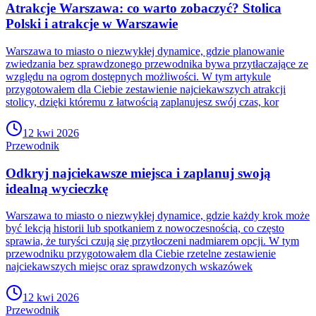
Atrakcje Warszawa: co warto zobaczyć? Stolica
Polski i atrakcje w Warszawie
Warszawa to miasto o niezwykłej dynamice, gdzie planowanie
zwiedzania bez sprawdzonego przewodnika bywa przytłaczające ze
względu na ogrom dostępnych możliwości. W tym artykule
przygotowałem dla Ciebie zestawienie najciekawszych atrakcji
stolicy, dzięki któremu z łatwością zaplanujesz swój czas, kor
12 kwi 2026
Przewodnik
Odkryj najciekawsze miejsca i zaplanuj swoją
idealną wycieczkę
Warszawa to miasto o niezwykłej dynamice, gdzie każdy krok może
być lekcją historii lub spotkaniem z nowoczesnością, co często
sprawia, że turyści czują się przytłoczeni nadmiarem opcji. W tym
przewodniku przygotowałem dla Ciebie rzetelne zestawienie
najciekawszych miejsc oraz sprawdzonych wskazówek
12 kwi 2026
Przewodnik