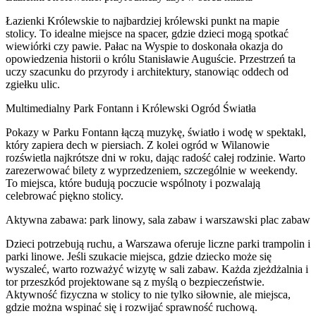
Łazienki Królewskie to najbardziej królewski punkt na mapie
stolicy. To idealne miejsce na spacer, gdzie dzieci mogą spotkać
wiewiórki czy pawie. Pałac na Wyspie to doskonała okazja do
opowiedzenia historii o królu Stanisławie Auguście. Przestrzeń ta
uczy szacunku do przyrody i architektury, stanowiąc oddech od
zgiełku ulic.
Multimedialny Park Fontann i Królewski Ogród Światła
Pokazy w Parku Fontann łączą muzykę, światło i wodę w spektakl,
który zapiera dech w piersiach. Z kolei ogród w Wilanowie
rozświetla najkrótsze dni w roku, dając radość całej rodzinie. Warto
zarezerwować bilety z wyprzedzeniem, szczególnie w weekendy.
To miejsca, które budują poczucie wspólnoty i pozwalają
celebrować piękno stolicy.
Aktywna zabawa: park linowy, sala zabaw i warszawski plac zabaw
Dzieci potrzebują ruchu, a Warszawa oferuje liczne parki trampolin i
parki linowe. Jeśli szukacie miejsca, gdzie dziecko może się
wyszaleć, warto rozważyć wizytę w sali zabaw. Każda zjeżdżalnia i
tor przeszkód projektowane są z myślą o bezpieczeństwie.
Aktywność fizyczna w stolicy to nie tylko siłownie, ale miejsca,
gdzie można wspinać się i rozwijać sprawność ruchową.