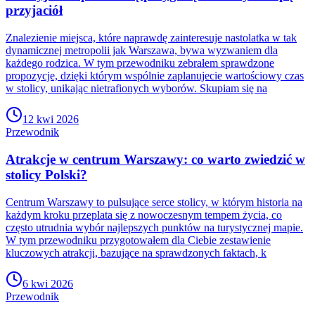
przyjaciół
Znalezienie miejsca, które naprawdę zainteresuje nastolatka w tak
dynamicznej metropolii jak Warszawa, bywa wyzwaniem dla
każdego rodzica. W tym przewodniku zebrałem sprawdzone
propozycje, dzięki którym wspólnie zaplanujecie wartościowy czas
w stolicy, unikając nietrafionych wyborów. Skupiam się na
12 kwi 2026
Przewodnik
Atrakcje w centrum Warszawy: co warto zwiedzić w
stolicy Polski?
Centrum Warszawy to pulsujące serce stolicy, w którym historia na
każdym kroku przeplata się z nowoczesnym tempem życia, co
często utrudnia wybór najlepszych punktów na turystycznej mapie.
W tym przewodniku przygotowałem dla Ciebie zestawienie
kluczowych atrakcji, bazujące na sprawdzonych faktach, k
6 kwi 2026
Przewodnik