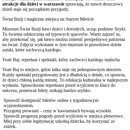
atrakcje dla dzieci w warszawie
sprawiają, że nawet deszczowy
dzień staje się początkiem przygody.
Świat Iluzji i magiczne miejsca na Starym Mieście
Muzeum Świat Iluzji bawi dzieci i dorosłych, ucząc podstaw fizyki.
To świetna odskocznia od typowych spacerów. Warto zajrzeć tu,
aby przekonać się, jak łatwo można zmienić perspektywę patrzenia
na świat. Zdjęcia wykonane w tym muzeum to prawdziwe dzieła
sztuki, które zachwycą każdego.
Teatr Baj: repertuar i spektakl, który zachwyci każdego malucha
Teatr Baj to miejsce, gdzie lalka staje się pełnoprawnym aktorem.
Każdy spektakl przygotowany jest z dbałością o detale, co sprawia,
że dzieci chłoną każdą minutę. To edukacja kulturalna w najlepszym
wydaniu. Sprawdzenie repertuaru przed wyjściem to klucz do
sukcesu, ponieważ bilety znikają bardzo szybko.
Sprawdź dostępność biletów online z tygodniowym
wyprzedzeniem.
Przygotuj prowiant – ceny w kawiarniach bywają wysokie.
Sprawdź prognozę pogody przed wyjściem w miejsca plenerowe.
Miej przy sobie legitymację szkolną dziecka, by korzystać ze
zniżek.