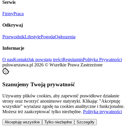
Serwis
Firmy
Praca
Odkrywaj
Przewodnik
Lifestyle
Pogoda
Ogłoszenia
Informacje
O nas
Kontakt
Jak powstają treści
Regulamin
Polityka Prywatności
pulswarszawa.pl
2026
©
Wszelkie Prawa Zastrzeżone
Szanujemy Twoją prywatność
Używamy plików cookies, aby zapewnić prawidłowe działanie
strony oraz tworzyć anonimowe statystyki. Klikając "Akceptuję
wszystkie" wyrażasz zgodę na cookies analityczne i funkcjonalne.
Możesz też zaakceptować tylko niezbędne.
Polityka prywatności
Akceptuję wszystkie
Tylko niezbędne
Szczegóły