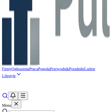
Firmy
Ogłoszenia
Praca
Pogoda
Przewodnik
Poradniki
Ludzie
Lifestyle
Menu