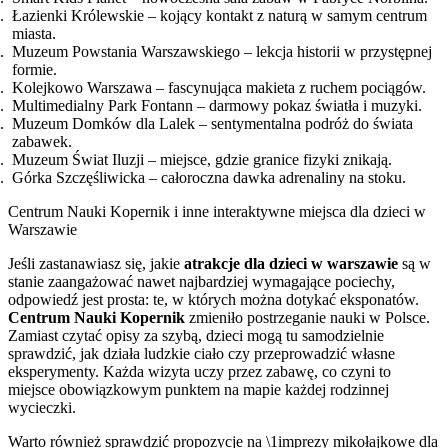
Łazienki Królewskie – kojący kontakt z naturą w samym centrum
miasta.
Muzeum Powstania Warszawskiego – lekcja historii w przystępnej
formie.
Kolejkowo Warszawa – fascynująca makieta z ruchem pociągów.
Multimedialny Park Fontann – darmowy pokaz światła i muzyki.
Muzeum Domków dla Lalek – sentymentalna podróż do świata
zabawek.
Muzeum Świat Iluzji – miejsce, gdzie granice fizyki znikają.
Górka Szczęśliwicka – całoroczna dawka adrenaliny na stoku.
Centrum Nauki Kopernik i inne interaktywne miejsca dla dzieci w
Warszawie
Jeśli zastanawiasz się, jakie
atrakcje dla dzieci w warszawie
są w
stanie zaangażować nawet najbardziej wymagające pociechy,
odpowiedź jest prosta: te, w których można dotykać eksponatów.
Centrum Nauki Kopernik
zmieniło postrzeganie nauki w Polsce.
Zamiast czytać opisy za szybą, dzieci mogą tu samodzielnie
sprawdzić, jak działa ludzkie ciało czy przeprowadzić własne
eksperymenty. Każda wizyta uczy przez zabawę, co czyni to
miejsce obowiązkowym punktem na mapie każdej rodzinnej
wycieczki.
Warto również sprawdzić propozycje na \1imprezy mikołajkowe dla