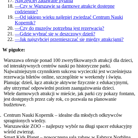
Najczęściej zadawane pytania
—
Czy w Warszawie są darmowe atrakcje dostępne
codziennie?
—
Od jakiego wieku najlepiej zwiedzać Centrum Nauki
Kopernik?
—
Czy do muzeów potrzebna jest rezerwacja?
—
Gdzie wybrać się w deszczowy dzień?
—
Jak najszybciej przemieszczać się między atrakcjami?
W pigułce:
Warszawa oferuje ponad 100 zweryfikowanych atrakcji dla dzieci,
od interaktywnych centrów nauki po historyczne parki.
Najważniejszym czynnikiem sukcesu wycieczki jest wcześniejsza
rezerwacja biletów online, szczególnie w weekendy i święta.
Planując dzień, łącz atrakcje aktywne fizycznie z edukacyjnymi,
aby utrzymać odpowiedni poziom zaangażowania dzieci.
Wiele darmowych atrakcji w mieście, jak parki czy pokazy fontann,
jest dostępnych przez cały rok, co pozwala na planowanie
budżetowe.
Centrum Nauki Kopernik – idealne dla młodych odkrywców
spragnionych wiedzy.
Warszawskie ZOO – najlepszy wybór na długi spacer edukacyjny
wśród zwierząt.
Smart Kids Planet – nowoczesna sala zabaw w Fabryce Norblina.