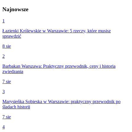
Najnowsze
1
Łazienki Królewskie w Warszawie: 5 rzeczy, które musisz
sprawdzić
8 sie
2
Barbakan Warszawa: Praktyczny przewodnik, ceny i historia
zwiedzania
7 sie
3
Marysieńka Sobieska w Warszawie: praktyczny przewodnik po
śladach historii
7 sie
4