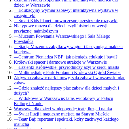
dzieci w Warszawie
—
Edukacyjny wymiar zabawy: interaktywna wystawa w
zasięgu ręki
—
Smart Kids Planet i nowoczesne przestrzenie rozrywki
Nietypowe muzea dla dzieci, czyli historia w wersji
przyjaznej najmłodszym
—
Muzeum Powstania Warszawskiego i Sala Małego
Powstańca
—
Stacja Muzeum: zabytkowy wagon i fascynująca makieta
kolejowa
—
Centrum Pieniądza NBP: jak pieniądz edukuje i bawi?
Królewski spacer i darmowe atrakcje w Warszawie
—
Łazienki Królewskie: przyrodniczy azyl w sercu miasta
—
Multimedialny Park Fontann i Królewski Ogród Światła
Aktywna zabawa: park linowy, sala zabaw i warszawski plac
zabaw
—
Gdzie znaleźć najlepszy plac zabaw dla dzieci małych i
dużych?
—
Widokowe w Warszawie: taras widokowy w Pałacu
Kultury i Nauki
Warszawa dla dzieci w niepogodę: teatr, iluzja i nauka
—
Świat Iluzji i magiczne miejsca na Starym Mieście
—
Teatr Baj: repertuar i spektakl, który zachwyci każdego
malucha