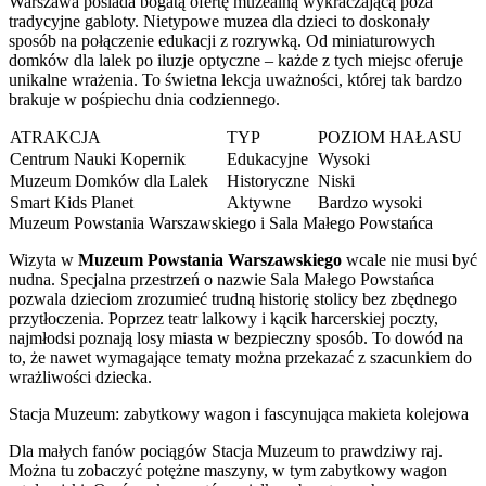
Warszawa posiada bogatą ofertę muzealną wykraczającą poza
tradycyjne gabloty. Nietypowe muzea dla dzieci to doskonały
sposób na połączenie edukacji z rozrywką. Od miniaturowych
domków dla lalek po iluzje optyczne – każde z tych miejsc oferuje
unikalne wrażenia. To świetna lekcja uważności, której tak bardzo
brakuje w pośpiechu dnia codziennego.
ATRAKCJA
TYP
POZIOM HAŁASU
Centrum Nauki Kopernik
Edukacyjne
Wysoki
Muzeum Domków dla Lalek
Historyczne
Niski
Smart Kids Planet
Aktywne
Bardzo wysoki
Muzeum Powstania Warszawskiego i Sala Małego Powstańca
Wizyta w
Muzeum Powstania Warszawskiego
wcale nie musi być
nudna. Specjalna przestrzeń o nazwie Sala Małego Powstańca
pozwala dzieciom zrozumieć trudną historię stolicy bez zbędnego
przytłoczenia. Poprzez teatr lalkowy i kącik harcerskiej poczty,
najmłodsi poznają losy miasta w bezpieczny sposób. To dowód na
to, że nawet wymagające tematy można przekazać z szacunkiem do
wrażliwości dziecka.
Stacja Muzeum: zabytkowy wagon i fascynująca makieta kolejowa
Dla małych fanów pociągów Stacja Muzeum to prawdziwy raj.
Można tu zobaczyć potężne maszyny, w tym zabytkowy wagon