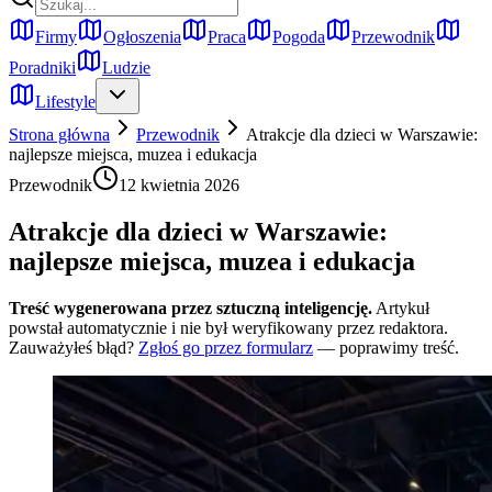
Firmy
Ogłoszenia
Praca
Pogoda
Przewodnik
Poradniki
Ludzie
Lifestyle
Strona główna
Przewodnik
Atrakcje dla dzieci w Warszawie:
najlepsze miejsca, muzea i edukacja
Przewodnik
12 kwietnia 2026
Atrakcje dla dzieci w Warszawie:
najlepsze miejsca, muzea i edukacja
Treść wygenerowana przez sztuczną inteligencję.
Artykuł
powstał automatycznie i nie był weryfikowany przez redaktora.
Zauważyłeś błąd?
Zgłoś go przez formularz
— poprawimy treść.