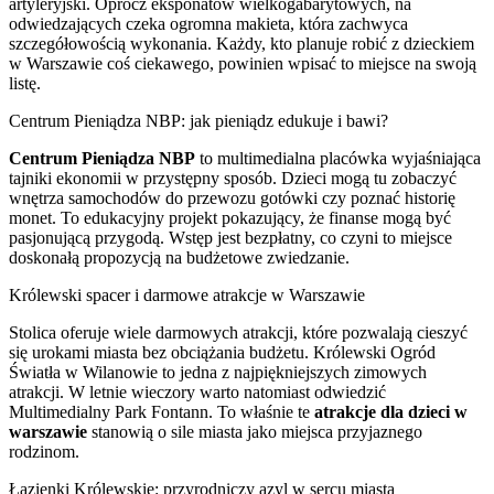
artyleryjski. Oprócz eksponatów wielkogabarytowych, na
odwiedzających czeka ogromna makieta, która zachwyca
szczegółowością wykonania. Każdy, kto planuje robić z dzieckiem
w Warszawie coś ciekawego, powinien wpisać to miejsce na swoją
listę.
Centrum Pieniądza NBP: jak pieniądz edukuje i bawi?
Centrum Pieniądza NBP
to multimedialna placówka wyjaśniająca
tajniki ekonomii w przystępny sposób. Dzieci mogą tu zobaczyć
wnętrza samochodów do przewozu gotówki czy poznać historię
monet. To edukacyjny projekt pokazujący, że finanse mogą być
pasjonującą przygodą. Wstęp jest bezpłatny, co czyni to miejsce
doskonałą propozycją na budżetowe zwiedzanie.
Królewski spacer i darmowe atrakcje w Warszawie
Stolica oferuje wiele darmowych atrakcji, które pozwalają cieszyć
się urokami miasta bez obciążania budżetu. Królewski Ogród
Światła w Wilanowie to jedna z najpiękniejszych zimowych
atrakcji. W letnie wieczory warto natomiast odwiedzić
Multimedialny Park Fontann. To właśnie te
atrakcje dla dzieci w
warszawie
stanowią o sile miasta jako miejsca przyjaznego
rodzinom.
Łazienki Królewskie: przyrodniczy azyl w sercu miasta