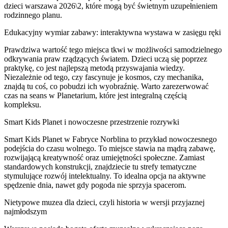
dzieci warszawa 2026\2, które mogą być świetnym uzupełnieniem
rodzinnego planu.
Edukacyjny wymiar zabawy: interaktywna wystawa w zasięgu ręki
Prawdziwa wartość tego miejsca tkwi w możliwości samodzielnego
odkrywania praw rządzących światem. Dzieci uczą się poprzez
praktykę, co jest najlepszą metodą przyswajania wiedzy.
Niezależnie od tego, czy fascynuje je kosmos, czy mechanika,
znajdą tu coś, co pobudzi ich wyobraźnię. Warto zarezerwować
czas na seans w Planetarium, które jest integralną częścią
kompleksu.
Smart Kids Planet i nowoczesne przestrzenie rozrywki
Smart Kids Planet w Fabryce Norblina to przykład nowoczesnego
podejścia do czasu wolnego. To miejsce stawia na mądrą zabawę,
rozwijającą kreatywność oraz umiejętności społeczne. Zamiast
standardowych konstrukcji, znajdziecie tu strefy tematyczne
stymulujące rozwój intelektualny. To idealna opcja na aktywne
spędzenie dnia, nawet gdy pogoda nie sprzyja spacerom.
Nietypowe muzea dla dzieci, czyli historia w wersji przyjaznej
najmłodszym