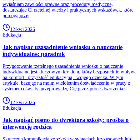
wyjaśniam zawiłości prawne oraz procedury medyczne,
dostarczając Ci rzetelnej wiedzy i praktycznych wskazówek, które
pomogą przej
12 kwi 2026
Edukacja
Jak napisać uzasadnienie wniosku o nauczanie
indywidualne: poradnik
Przygotowanie rzetelnego uzasadnienia wniosku o nauczanie
indywidualne jest kluczowym krokiem, który bezpośrednio wpływa
na komfort i przyszłość edukacyjną Twojego dziecka. W tym
artykule, bazując na moim wieloletnim doświadczeniu w pracy z
systemem oświaty, przeprowadzę Cię przez proces tworzenia s
12 kwi 2026
Edukacja
Jak napisać pismo do dyrektora szkoły: prośba o
interwencję rodzica
Skuteczna komunikacja ze szkołą w sytuacjach kryzysowych lub