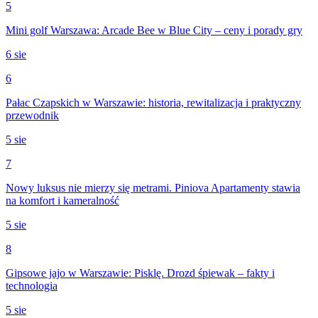
5
Mini golf Warszawa: Arcade Bee w Blue City – ceny i porady gry
6 sie
6
Pałac Czapskich w Warszawie: historia, rewitalizacja i praktyczny
przewodnik
5 sie
7
Nowy luksus nie mierzy się metrami. Piniova Apartamenty stawia
na komfort i kameralność
5 sie
8
Gipsowe jajo w Warszawie: Pisklę. Drozd śpiewak – fakty i
technologia
5 sie