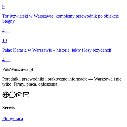
9
Tor łyżwiarski w Warszawie: kompletny przewodnik po obiekcie
Stegny
4 sie
10
Pałac Karasia w Warszawie – historia, fakty i losy rezydencji
4 sie
PulsWarszawa.pl
Poradniki, przewodniki i praktyczne informacje — Warszawa i nie
tylko. Firmy, praca, ogłoszenia.
Serwis
Firmy
Praca