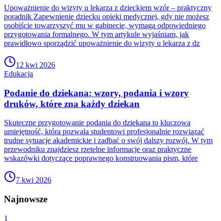
Upoważnienie do wizyty u lekarza z dzieckiem wzór – praktyczny
poradnik Zapewnienie dziecku opieki medycznej, gdy nie możesz
osobiście towarzyszyć mu w gabinecie, wymaga odpowiedniego
przygotowania formalnego. W tym artykule wyjaśniam, jak
prawidłowo sporządzić upoważnienie do wizyty u lekarza z dz
12 kwi 2026
Edukacja
Podanie do dziekana: wzory, podania i wzory
druków, które zna każdy dziekan
Skuteczne przygotowanie podania do dziekana to kluczowa
umiejętność, która pozwala studentowi profesjonalnie rozwiązać
trudne sytuacje akademickie i zadbać o swój dalszy rozwój. W tym
przewodniku znajdziesz rzetelne informacje oraz praktyczne
wskazówki dotyczące poprawnego konstruowania pism, które
7 kwi 2026
Najnowsze
1