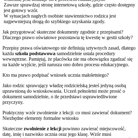
Zawsze sprawdzaj stronę internetową szkoły, gdzie często dostępny
jest gotowy wzór.
W sytuacjach nagłych osobiste stawiennictwo rodzica jest
najpewniejszą drogą do szybkiego uzyskania zgody.
Jak przygotować skuteczne dokumenty zgodnie z przepisami?
Dlaczego prawo oświatowe pozostawia tę kwestię w gestii szkoły?
Przepisy prawa oświatowego nie definiują sztywnych zasad, dlatego
każda
szkoła podstawowa
samodzielnie ustala procedury
wewnętrzne. Pamiętaj, że placówka nie ma obowiązku zgadzać się
na każde wyjście, jeśli narusza ono dobro procesu edukacyjnego.
Kto ma prawo podpisać wniosek ucznia małoletniego?
Jako rodzic sprawujący władzę rodzicielską jesteś jedyną osobą
uprawnioną do wnioskowania. Uczeń pełnoletni może prosić o
dokument samodzielnie, o ile przedstawi usprawiedliwione
przyczyny.
Praktyczny wzór zwolnienie z lekcji: co musi zawierać dokument?
Niezbędne elementy formalne wniosku
Skuteczne
zwolnienie z lekcji
powinno zawierać miejscowość,
datę, imię i nazwisko ucznia oraz jego klasę. Wzór musi