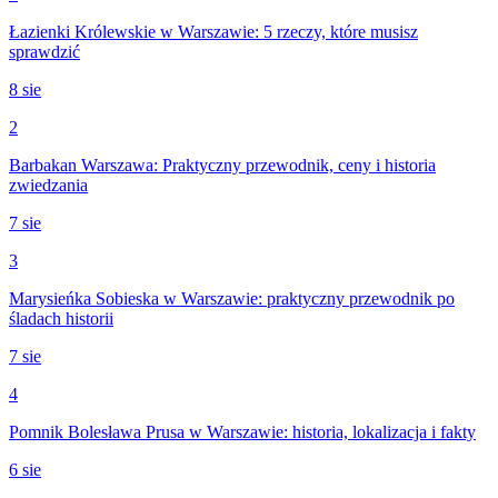
Łazienki Królewskie w Warszawie: 5 rzeczy, które musisz
sprawdzić
8 sie
2
Barbakan Warszawa: Praktyczny przewodnik, ceny i historia
zwiedzania
7 sie
3
Marysieńka Sobieska w Warszawie: praktyczny przewodnik po
śladach historii
7 sie
4
Pomnik Bolesława Prusa w Warszawie: historia, lokalizacja i fakty
6 sie