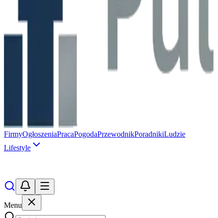
Firmy
Ogłoszenia
Praca
Pogoda
Przewodnik
Poradniki
Ludzie
Lifestyle
Menu