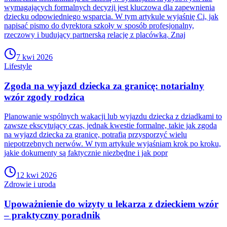
wymagających formalnych decyzji jest kluczowa dla zapewnienia
dziecku odpowiedniego wsparcia. W tym artykule wyjaśnię Ci, jak
napisać pismo do dyrektora szkoły w sposób profesjonalny,
rzeczowy i budujący partnerską relację z placówką. Znaj
7 kwi 2026
Lifestyle
Zgoda na wyjazd dziecka za granicę: notarialny
wzór zgody rodzica
Planowanie wspólnych wakacji lub wyjazdu dziecka z dziadkami to
zawsze ekscytujący czas, jednak kwestie formalne, takie jak zgoda
na wyjazd dziecka za granicę, potrafią przysporzyć wielu
niepotrzebnych nerwów. W tym artykule wyjaśniam krok po kroku,
jakie dokumenty są faktycznie niezbędne i jak popr
12 kwi 2026
Zdrowie i uroda
Upoważnienie do wizyty u lekarza z dzieckiem wzór
– praktyczny poradnik