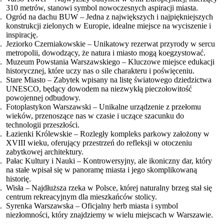
310 metrów, stanowi symbol nowoczesnych aspiracji miasta.
Ogród na dachu BUW – Jedna z największych i najpiękniejszych
konstrukcji zielonych w Europie, idealne miejsce na wyciszenie i
inspirację.
Jeziorko Czerniakowskie – Unikatowy rezerwat przyrody w sercu
metropolii, dowodzący, że natura i miasto mogą koegzystować.
Muzeum Powstania Warszawskiego – Kluczowe miejsce edukacji
historycznej, które uczy nas o sile charakteru i poświęceniu.
Stare Miasto – Zabytek wpisany na listę światowego dziedzictwa
UNESCO, będący dowodem na niezwykłą pieczołowitość
powojennej odbudowy.
Fotoplastykon Warszawski – Unikalne urządzenie z przełomu
wieków, przenoszące nas w czasie i uczące szacunku do
technologii przeszłości.
Łazienki Królewskie – Rozległy kompleks parkowy założony w
XVIII wieku, oferujący przestrzeń do refleksji w otoczeniu
zabytkowej architektury.
Pałac Kultury i Nauki – Kontrowersyjny, ale ikoniczny dar, który
na stałe wpisał się w panoramę miasta i jego skomplikowaną
historię.
Wisła – Najdłuższa rzeka w Polsce, której naturalny brzeg stał się
centrum rekreacyjnym dla mieszkańców stolicy.
Syrenka Warszawska – Oficjalny herb miasta i symbol
niezłomności, który znajdziemy w wielu miejscach w Warszawie.