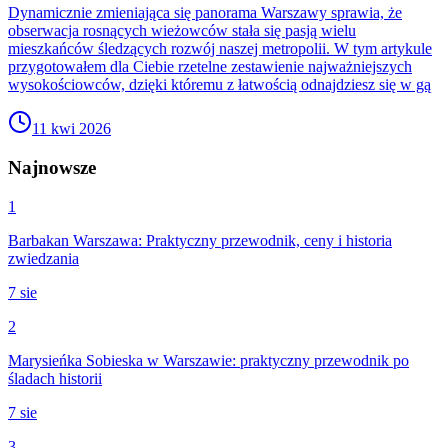
Dynamicznie zmieniająca się panorama Warszawy sprawia, że
obserwacja rosnących wieżowców stała się pasją wielu
mieszkańców śledzących rozwój naszej metropolii. W tym artykule
przygotowałem dla Ciebie rzetelne zestawienie najważniejszych
wysokościowców, dzięki któremu z łatwością odnajdziesz się w gą
11 kwi 2026
Najnowsze
1
Barbakan Warszawa: Praktyczny przewodnik, ceny i historia
zwiedzania
7 sie
2
Marysieńka Sobieska w Warszawie: praktyczny przewodnik po
śladach historii
7 sie
3