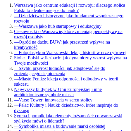
Warszawa jako centrum edukacji i rozwoju: dlaczego stolica
Polski to idealne miejsce do nauki?
—
Dziedzictwo historyczne jako fundament współczesnego
rozwoju
—
Warszawa jako hub startupowy i edukacyjny
Ciekawostki o Warszawie, które zmieniają perspektywę na
rozwój osobisty
—
Ogród na dachu BUW: jak przestrzeń wpływa na
kreatywność
—
Fotoplastykon Warszawski: lekcja historii w erze cyfrowej
Stolica Polski w liczbach: jak dynamiczny wzrost wpływa na
Twoje możliwości
—
Szybki przyrost ludności: jak adaptować się do
zmieniającego się otoczenia
—
Miasto Feniks: lekcja odporności i odbudowy w teorii
sukcesu
Najwyższy budynek w Unii Europejskiej i inne
architektoniczne symbole miasta
—
Varso Tower: innowacja w sercu stolicy
—
Pałac Kultury i Nauki: dziedzictwo, które inspiruje do
dyskusji
Syrena i pomnik jako elementy tożsamości: co warszawski
styl życia mówi o liderach?
—
Symbolika miasta a budowanie marki osobistej