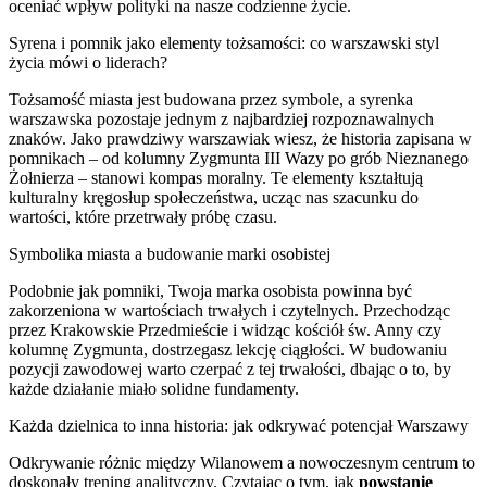
oceniać wpływ polityki na nasze codzienne życie.
Syrena i pomnik jako elementy tożsamości: co warszawski styl
życia mówi o liderach?
Tożsamość miasta jest budowana przez symbole, a syrenka
warszawska pozostaje jednym z najbardziej rozpoznawalnych
znaków. Jako prawdziwy warszawiak wiesz, że historia zapisana w
pomnikach – od kolumny Zygmunta III Wazy po grób Nieznanego
Żołnierza – stanowi kompas moralny. Te elementy kształtują
kulturalny kręgosłup społeczeństwa, ucząc nas szacunku do
wartości, które przetrwały próbę czasu.
Symbolika miasta a budowanie marki osobistej
Podobnie jak pomniki, Twoja marka osobista powinna być
zakorzeniona w wartościach trwałych i czytelnych. Przechodząc
przez Krakowskie Przedmieście i widząc kościół św. Anny czy
kolumnę Zygmunta, dostrzegasz lekcję ciągłości. W budowaniu
pozycji zawodowej warto czerpać z tej trwałości, dbając o to, by
każde działanie miało solidne fundamenty.
Każda dzielnica to inna historia: jak odkrywać potencjał Warszawy
Odkrywanie różnic między Wilanowem a nowoczesnym centrum to
doskonały trening analityczny. Czytając o tym, jak
powstanie