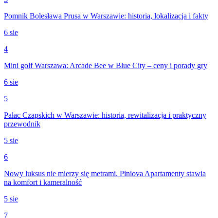
Pomnik Bolesława Prusa w Warszawie: historia, lokalizacja i fakty
6 sie
4
Mini golf Warszawa: Arcade Bee w Blue City – ceny i porady gry
6 sie
5
Pałac Czapskich w Warszawie: historia, rewitalizacja i praktyczny
przewodnik
5 sie
6
Nowy luksus nie mierzy się metrami. Piniova Apartamenty stawia
na komfort i kameralność
5 sie
7