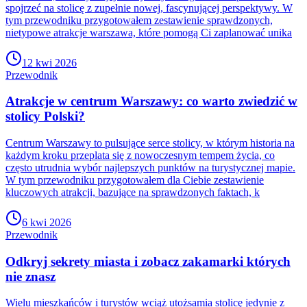
spojrzeć na stolicę z zupełnie nowej, fascynującej perspektywy. W
tym przewodniku przygotowałem zestawienie sprawdzonych,
nietypowe atrakcje warszawa, które pomogą Ci zaplanować unika
12 kwi 2026
Przewodnik
Atrakcje w centrum Warszawy: co warto zwiedzić w
stolicy Polski?
Centrum Warszawy to pulsujące serce stolicy, w którym historia na
każdym kroku przeplata się z nowoczesnym tempem życia, co
często utrudnia wybór najlepszych punktów na turystycznej mapie.
W tym przewodniku przygotowałem dla Ciebie zestawienie
kluczowych atrakcji, bazujące na sprawdzonych faktach, k
6 kwi 2026
Przewodnik
Odkryj sekrety miasta i zobacz zakamarki których
nie znasz
Wielu mieszkańców i turystów wciąż utożsamia stolicę jedynie z