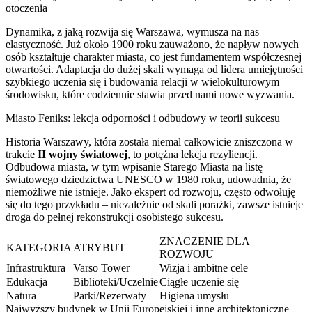
otoczenia
Dynamika, z jaką rozwija się Warszawa, wymusza na nas
elastyczność. Już około 1900 roku zauważono, że napływ nowych
osób kształtuje charakter miasta, co jest fundamentem współczesnej
otwartości. Adaptacja do dużej skali wymaga od lidera umiejętności
szybkiego uczenia się i budowania relacji w wielokulturowym
środowisku, które codziennie stawia przed nami nowe wyzwania.
Miasto Feniks: lekcja odporności i odbudowy w teorii sukcesu
Historia Warszawy, która została niemal całkowicie zniszczona w
trakcie
II wojny światowej
, to potężna lekcja rezyliencji.
Odbudowa miasta, w tym wpisanie Starego Miasta na listę
światowego dziedzictwa UNESCO w 1980 roku, udowadnia, że
niemożliwe nie istnieje. Jako ekspert od rozwoju, często odwołuję
się do tego przykładu – niezależnie od skali porażki, zawsze istnieje
droga do pełnej rekonstrukcji osobistego sukcesu.
ZNACZENIE DLA
KATEGORIA
ATRYBUT
ROZWOJU
Infrastruktura
Varso Tower
Wizja i ambitne cele
Edukacja
Biblioteki/Uczelnie
Ciągłe uczenie się
Natura
Parki/Rezerwaty
Higiena umysłu
Najwyższy budynek w Unii Europejskiej i inne architektoniczne