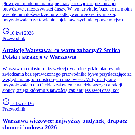
głównymi punktami na mapie, tracąc okazję do poznania jej
prawdziwej, nieoczywistej duszy. W tym artykule, bazując na moim
wieloletnim doświadczeniu w odkrywaniu sekretów miasta,
przygotowałem zestawienie najciekawszych nietypowe miejsca
10 kwi 2026
Przewodnik
Atrakcje Warszawa: co warto zobaczyć? Stolica
Polski i atrakcje w Warszawie
Warszawa to miasto o niezwykłej dynamice, gdzie planowanie
zwiedzania bez sprawdzonego przewodnika bywa przytłaczające ze
względu na ogrom dostępnych możliwości. W tym artykule
przygotowałem dla Ciebie zestawienie najciekawszych atrakcji
stolicy, dzięki któremu z łatwością zaplanujesz swój czas, kor
12 kwi 2026
Przewodnik
Warszawa wieżowce: najwyższy budynek, drapacz
chmur i budowa 2026