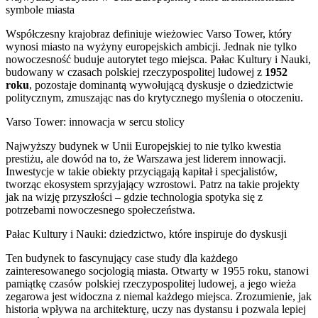
symbole miasta
Współczesny krajobraz definiuje wieżowiec Varso Tower, który
wynosi miasto na wyżyny europejskich ambicji. Jednak nie tylko
nowoczesność buduje autorytet tego miejsca. Pałac Kultury i Nauki,
budowany w czasach polskiej rzeczypospolitej ludowej z
1952
roku
, pozostaje dominantą wywołującą dyskusje o dziedzictwie
politycznym, zmuszając nas do krytycznego myślenia o otoczeniu.
Varso Tower: innowacja w sercu stolicy
Najwyższy budynek w Unii Europejskiej to nie tylko kwestia
prestiżu, ale dowód na to, że Warszawa jest liderem innowacji.
Inwestycje w takie obiekty przyciągają kapitał i specjalistów,
tworząc ekosystem sprzyjający wzrostowi. Patrz na takie projekty
jak na wizję przyszłości – gdzie technologia spotyka się z
potrzebami nowoczesnego społeczeństwa.
Pałac Kultury i Nauki: dziedzictwo, które inspiruje do dyskusji
Ten budynek to fascynujący case study dla każdego
zainteresowanego socjologią miasta. Otwarty w 1955 roku, stanowi
pamiątkę czasów polskiej rzeczypospolitej ludowej, a jego wieża
zegarowa jest widoczna z niemal każdego miejsca. Zrozumienie, jak
historia wpływa na architekturę, uczy nas dystansu i pozwala lepiej