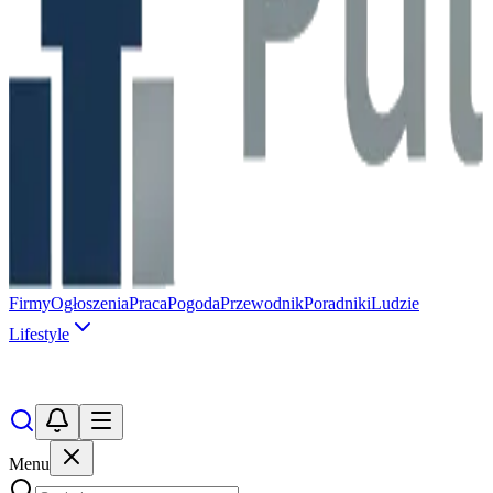
Firmy
Ogłoszenia
Praca
Pogoda
Przewodnik
Poradniki
Ludzie
Lifestyle
Menu