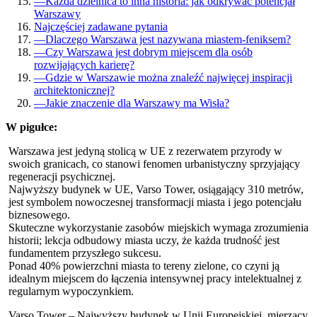
—
Każda dzielnica to inna historia: jak odkrywać potencjał
Warszawy
Najczęściej zadawane pytania
—
Dlaczego Warszawa jest nazywana miastem-feniksem?
—
Czy Warszawa jest dobrym miejscem dla osób
rozwijających karierę?
—
Gdzie w Warszawie można znaleźć najwięcej inspiracji
architektonicznej?
—
Jakie znaczenie dla Warszawy ma Wisła?
W pigułce:
Warszawa jest jedyną stolicą w UE z rezerwatem przyrody w
swoich granicach, co stanowi fenomen urbanistyczny sprzyjający
regeneracji psychicznej.
Najwyższy budynek w UE, Varso Tower, osiągający 310 metrów,
jest symbolem nowoczesnej transformacji miasta i jego potencjału
biznesowego.
Skuteczne wykorzystanie zasobów miejskich wymaga zrozumienia
historii; lekcja odbudowy miasta uczy, że każda trudność jest
fundamentem przyszłego sukcesu.
Ponad 40% powierzchni miasta to tereny zielone, co czyni ją
idealnym miejscem do łączenia intensywnej pracy intelektualnej z
regularnym wypoczynkiem.
Varso Tower – Najwyższy budynek w Unii Europejskiej, mierzący