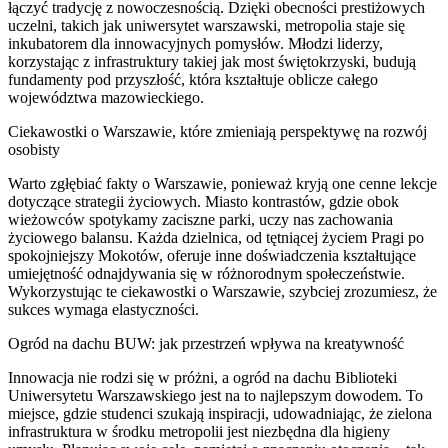
łączyć tradycję z nowoczesnością. Dzięki obecności prestiżowych
uczelni, takich jak uniwersytet warszawski, metropolia staje się
inkubatorem dla innowacyjnych pomysłów. Młodzi liderzy,
korzystając z infrastruktury takiej jak most świętokrzyski, budują
fundamenty pod przyszłość, która kształtuje oblicze całego
województwa mazowieckiego.
Ciekawostki o Warszawie, które zmieniają perspektywę na rozwój
osobisty
Warto zgłębiać fakty o Warszawie, ponieważ kryją one cenne lekcje
dotyczące strategii życiowych. Miasto kontrastów, gdzie obok
wieżowców spotykamy zaciszne parki, uczy nas zachowania
życiowego balansu. Każda dzielnica, od tętniącej życiem Pragi po
spokojniejszy Mokotów, oferuje inne doświadczenia kształtujące
umiejętność odnajdywania się w różnorodnym społeczeństwie.
Wykorzystując te ciekawostki o Warszawie, szybciej zrozumiesz, że
sukces wymaga elastyczności.
Ogród na dachu BUW: jak przestrzeń wpływa na kreatywność
Innowacja nie rodzi się w próżni, a ogród na dachu Biblioteki
Uniwersytetu Warszawskiego jest na to najlepszym dowodem. To
miejsce, gdzie studenci szukają inspiracji, udowadniając, że zielona
infrastruktura w środku metropolii jest niezbędna dla higieny