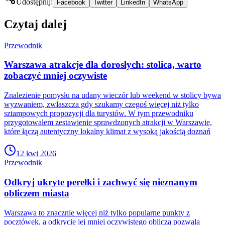
Udostępnij:
Facebook
Twitter
LinkedIn
WhatsApp
Czytaj dalej
Przewodnik
Warszawa atrakcje dla dorosłych: stolica, warto
zobaczyć mniej oczywiste
Znalezienie pomysłu na udany wieczór lub weekend w stolicy bywa
wyzwaniem, zwłaszcza gdy szukamy czegoś więcej niż tylko
sztampowych propozycji dla turystów. W tym przewodniku
przygotowałem zestawienie sprawdzonych atrakcji w Warszawie,
które łączą autentyczny lokalny klimat z wysoką jakością doznań
12 kwi 2026
Przewodnik
Odkryj ukryte perełki i zachwyć się nieznanym
obliczem miasta
Warszawa to znacznie więcej niż tylko popularne punkty z
pocztówek, a odkrycie jej mniej oczywistego oblicza pozwala