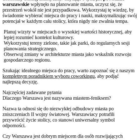
warszawskie
wpłynęło na planowanie miasta, uczysz się, że
przestrzeń wokół nie jest przypadkowa. Wykorzystaj tę wiedzę, by
świadomie wybierać miejsca do pracy i nauki, maksymalizując swój
potencjał w każdym calu stolicy, która nigdy nie zwalnia tempa.
Planuj wizyty w miejscach o wysokiej wartości historycznej, aby
lepiej rozumieć kontekst kulturowy.
Wykorzystuj tereny zielone, takie jak parki, do regularnych sesji
planowania strategicznego.
Obserwuj zmiany w architekturze miasta jako wskaźnik rozwoju
gospodarczego regionu.
Szukając idealnego miejsca do pracy, warto zapoznać się z naszym
kompletnym poradnikiem wyboru coworkingu
, aby podjąć
najlepszą decyzję.
Najczęściej zadawane pytania
Dlaczego Warszawa jest nazywana miastem-feniksem?
Nazwa ta odnosi się do niezwykłej odbudowy miasta po
zniszczeniach II wojny światowej. Warszawiacy potrafili
przywrócić życie stolicy, co stanowi uniwersalny symbol
odporności.
Czy Warszawa jest dobrym miejscem dla osób rozwijających