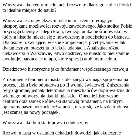
Warszawa jako centrum edukacji i rozwoju: dlaczego stolica Polski
to idealne miejsce do nauki?
Warszawa jest największym polskim miastem, oferującym
niespotykane możliwości rozwoju zawodowego. Jako stolica Polski,
przyciąga talenty z całego kraju, tworząc unikalne środowisko, w
którym historia miesza się z nowoczesnym podejściem do biznesu.
Dla osoby rozwijającej własne kompetencje, przebywanie w tak
dynamicznym otoczeniu to lekcja adaptacji. Analizując różne
ciekawostki o Warszawie, łatwo dostrzec, że miasto to nieustannie
ewoluuje, narzucając tempo, które sprzyja ambitnym celom.
Dziedzictwo historyczne jako fundament współczesnego rozwoju
Zrozumienie fenomenu miasta stołecznego wymaga spojrzenia na
proces, jakim była odbudowa po II wojnie światowej. Zniszczenia
były ogromne, jednak determinacja mieszkańców doprowadziła do
wiernego odtworzenia tkanki miejskiej. Obecnie historyczne
centrum oraz zamek królewski stanowią fundament, na którym
opieramy nasze poczucie tożsamości, ucząc się, że każda trudność
jest szansą na nowy początek.
Warszawa jako hub startupowy i edukacyjny
Rozwój miasta w ostatnich dekadach dowodzi, jak skutecznie