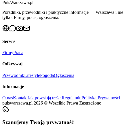
PulsWarszawa.pl
Poradniki, przewodniki i praktyczne informacje — Warszawa i nie
tylko. Firmy, praca, ogłoszenia.
Serwis
Firmy
Praca
Odkrywaj
Przewodnik
Lifestyle
Pogoda
Ogłoszenia
Informacje
O nas
Kontakt
Jak powstają treści
Regulamin
Polityka Prywatności
pulswarszawa.pl
2026
©
Wszelkie Prawa Zastrzeżone
Szanujemy Twoją prywatność