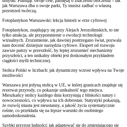
umysłu. Planując swoje cele, pamiętaj o znaczeniu otoczenia – tak
jak Warszawa dba o swoje parki, Ty musisz zadbać o własną
przestrzeń twórczą.
Fotoplastykon Warszawski: lekcja historii w erze cyfrowej
Fotoplastykon, znajdujący się przy Alejach Jerozolimskich, to nie
tylko atrakcja, ale przypomnienie o ewolucji technologii
wizualnych. Zrozumienie, jak dawniej postrzegano świat, pozwala
nam docenić dzisiejsze narzędzia cyfrowe. Ekspert od rozwoju
zawsze patrzy w przeszłość, by lepiej zrozumieć mechanizmy
przyszłości, a ten unikalny obiekt jest doskonałym przykładem
ciągłości myśli technicznej.
Stolica Polski w liczbach: jak dynamiczny wzrost wpływa na Twoje
możliwości
Warszawa jest jedyną stolicą w UE, w której granicach znajduje się
rezerwat przyrody, co pokazuje unikalność tego miejsca.
Mieszkańcy stolicy każdego dnia korzystają z bliskości natury i
nowoczesności, co wpływa na ich dobrostan. Statystyki pokazują,
że rozwój miasta jest nieustanny, a jakość życia systematycznie
rośnie, co przekłada się na lepsze warunki do osobistego
samodoskonalenia.
Szybki przyrost ludności: jak adaptować się do zmieniającego się