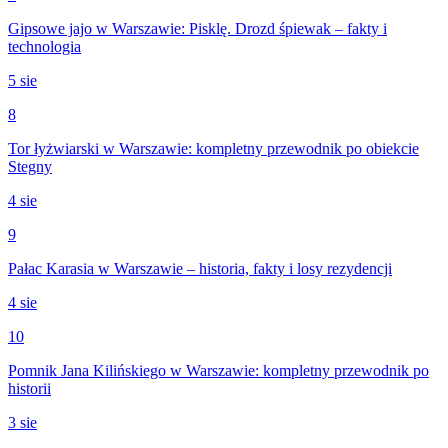
Gipsowe jajo w Warszawie: Pisklę. Drozd śpiewak – fakty i
technologia
5 sie
8
Tor łyżwiarski w Warszawie: kompletny przewodnik po obiekcie
Stegny
4 sie
9
Pałac Karasia w Warszawie – historia, fakty i losy rezydencji
4 sie
10
Pomnik Jana Kilińskiego w Warszawie: kompletny przewodnik po
historii
3 sie