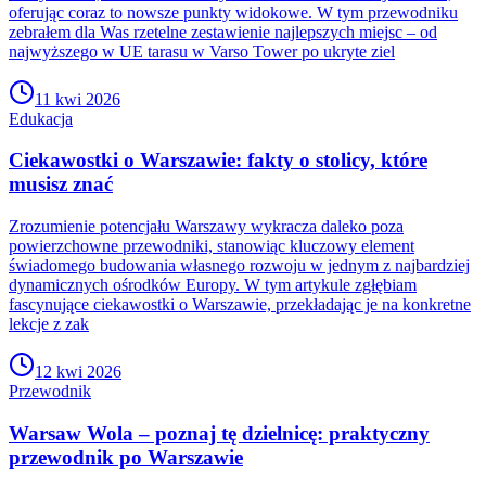
oferując coraz to nowsze punkty widokowe. W tym przewodniku
zebrałem dla Was rzetelne zestawienie najlepszych miejsc – od
najwyższego w UE tarasu w Varso Tower po ukryte ziel
11 kwi 2026
Edukacja
Ciekawostki o Warszawie: fakty o stolicy, które
musisz znać
Zrozumienie potencjału Warszawy wykracza daleko poza
powierzchowne przewodniki, stanowiąc kluczowy element
świadomego budowania własnego rozwoju w jednym z najbardziej
dynamicznych ośrodków Europy. W tym artykule zgłębiam
fascynujące ciekawostki o Warszawie, przekładając je na konkretne
lekcje z zak
12 kwi 2026
Przewodnik
Warsaw Wola – poznaj tę dzielnicę: praktyczny
przewodnik po Warszawie