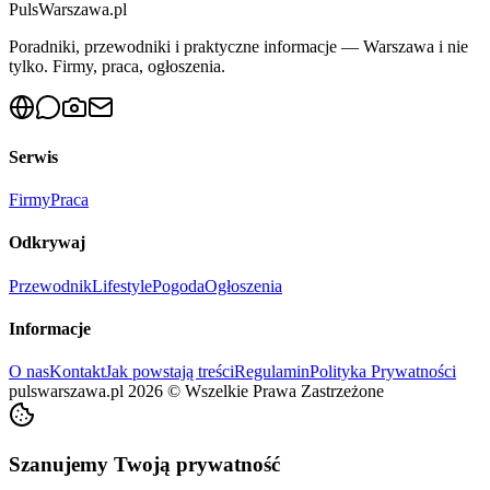
PulsWarszawa.pl
Poradniki, przewodniki i praktyczne informacje — Warszawa i nie
tylko. Firmy, praca, ogłoszenia.
Serwis
Firmy
Praca
Odkrywaj
Przewodnik
Lifestyle
Pogoda
Ogłoszenia
Informacje
O nas
Kontakt
Jak powstają treści
Regulamin
Polityka Prywatności
pulswarszawa.pl
2026
©
Wszelkie Prawa Zastrzeżone
Szanujemy Twoją prywatność