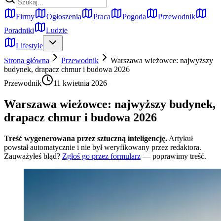
Firmy
Ogłoszenia
Praca
Pogoda
Przewodnik
Poradniki
Ludzie
Lifestyle
Strona główna
Przewodnik
Warszawa wieżowce: najwyższy
budynek, drapacz chmur i budowa 2026
Przewodnik
11 kwietnia 2026
Warszawa wieżowce: najwyższy budynek,
drapacz chmur i budowa 2026
Treść wygenerowana przez sztuczną inteligencję.
Artykuł
powstał automatycznie i nie był weryfikowany przez redaktora.
Zauważyłeś błąd?
Zgłoś go przez formularz
— poprawimy treść.