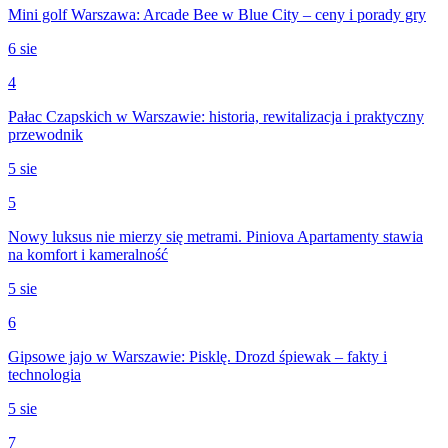
Mini golf Warszawa: Arcade Bee w Blue City – ceny i porady gry
6 sie
4
Pałac Czapskich w Warszawie: historia, rewitalizacja i praktyczny
przewodnik
5 sie
5
Nowy luksus nie mierzy się metrami. Piniova Apartamenty stawia
na komfort i kameralność
5 sie
6
Gipsowe jajo w Warszawie: Pisklę. Drozd śpiewak – fakty i
technologia
5 sie
7