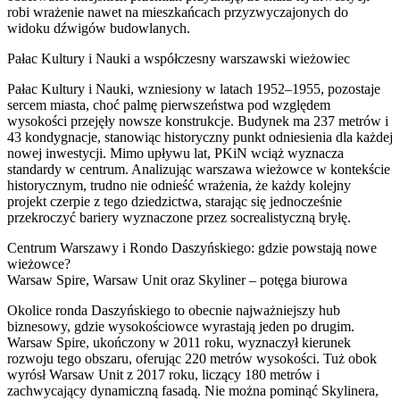
robi wrażenie nawet na mieszkańcach przyzwyczajonych do
widoku dźwigów budowlanych.
Pałac Kultury i Nauki a współczesny warszawski wieżowiec
Pałac Kultury i Nauki, wzniesiony w latach 1952–1955, pozostaje
sercem miasta, choć palmę pierwszeństwa pod względem
wysokości przejęły nowsze konstrukcje. Budynek ma 237 metrów i
43 kondygnacje, stanowiąc historyczny punkt odniesienia dla każdej
nowej inwestycji. Mimo upływu lat, PKiN wciąż wyznacza
standardy w centrum. Analizując warszawa wieżowce w kontekście
historycznym, trudno nie odnieść wrażenia, że każdy kolejny
projekt czerpie z tego dziedzictwa, starając się jednocześnie
przekroczyć bariery wyznaczone przez socrealistyczną bryłę.
Centrum Warszawy i Rondo Daszyńskiego: gdzie powstają nowe
wieżowce?
Warsaw Spire, Warsaw Unit oraz Skyliner – potęga biurowa
Okolice ronda Daszyńskiego to obecnie najważniejszy hub
biznesowy, gdzie wysokościowce wyrastają jeden po drugim.
Warsaw Spire, ukończony w 2011 roku, wyznaczył kierunek
rozwoju tego obszaru, oferując 220 metrów wysokości. Tuż obok
wyrósł Warsaw Unit z 2017 roku, liczący 180 metrów i
zachwycający dynamiczną fasadą. Nie można pominąć Skylinera,