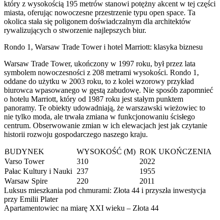
który z wysokością 195 metrów stanowi potężny akcent w tej części
miasta, oferując nowoczesne przestrzenie typu open space. Ta
okolica stała się poligonem doświadczalnym dla architektów
rywalizujących o stworzenie najlepszych biur.
Rondo 1, Warsaw Trade Tower i hotel Marriott: klasyka biznesu
Warsaw Trade Tower, ukończony w 1997 roku, był przez lata
symbolem nowoczesności z 208 metrami wysokości. Rondo 1,
oddane do użytku w 2003 roku, to z kolei wzorowy przykład
biurowca wpasowanego w gęstą zabudowę. Nie sposób zapomnieć
o hotelu Marriott, który od 1987 roku jest stałym punktem
panoramy. Te obiekty udowadniają, że warszawski wieżowiec to
nie tylko moda, ale trwała zmiana w funkcjonowaniu ścisłego
centrum. Obserwowanie zmian w ich elewacjach jest jak czytanie
historii rozwoju gospodarczego naszego kraju.
BUDYNEK
WYSOKOŚĆ (M)
ROK UKOŃCZENIA
Varso Tower
310
2022
Pałac Kultury i Nauki
237
1955
Warsaw Spire
220
2011
Luksus mieszkania pod chmurami: Złota 44 i przyszła inwestycja
przy Emilii Plater
Apartamentowiec na miarę XXI wieku – Złota 44