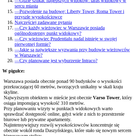
—
Gdzie szukać najlepszych widoków: taras widokowy w
sercu miasta
—
Pozwolenie na budowę: Liberty Tower, Roma Tower i
przyszłe wysokościowce
Najczęściej zadawane pytania
—
Czy każdy wieżowiec w Warszawie posiada
ogólnodostępny punkt widokowy?
—
Czy wieżowiec Prudentialu nadal istnieje w swojej
pierwotnej formie?
—
Jakie są największe wyzwania przy budowie wieżowców
w Warszawie?
—
Czy planowane jest wyburzenie Intraco?
W pigułce:
Warszawa posiada obecnie ponad 90 budynków o wysokości
przekraczającej 60 metrów, tworzących unikalny w skali kraju
skyline.
Najwyższym obiektem w mieście jest obecnie
Varso Tower
, który
osiąga imponującą wysokość 310 metrów.
Przy planowaniu wizyty w punktach widokowych warto
sprawdzać dostępność online, gdyż wiele z nich to przestrzenie
biurowe lub prywatne apartamenty.
Najintensywięjszy rozwój wysokościowców koncentruje się
obecnie wokół ronda Daszyńskiego, które stało się nowym sercem
biznesowym stolicy.