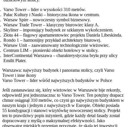
Varso Tower – lider o wysokości 310 metrów.
Pałac Kultury i Nauki – historyczna ikona w centrum.
Warsaw Spire – nowoczesny symbol biznesowy.
Warsaw Trade Tower – klasyczny biurowiec klasy A.
Skyliner – imponujący budynek ze szklanym wykończeniem.
Złota 44 – flagowy apartamentowiec projektu Daniela Libeskinda.
Rondo 1 – harmonijny przykład architektury biurowej.
Warsaw Unit – zaawansowany technologicznie wieżowiec.
Centrum LIM – pionierski obiekt hotelowy w stolicy.
InterContinental Warszawa – charakterystyczna bryła przy ulicy
Emilii Plater.
Warszawa: najwyższy budynek i panorama stolicy, czyli Varso
Tower i inne ikony
Varso Tower – lider wśród najwyższych budynków w Polsce
Jeśli zastanawiasz się, który wieżowiec w Warszawie bije rekordy,
odpowiedź jest jednoznaczna: to Varso Tower. Ten potężny drapacz
chmur osiągnął 310 metrów, co czyni go najwyższym budynkiem w
naszym kraju i jednym z najwyższych w Europie. Obiekt posiada
55 kondygnacji i stanowi wizytówkę nowoczesnej stolicy. Projekt
ten to prawdziwy popis inżynierii, gdzie każdy detal fasady został
dopracowany z myślą o maksymalnej efektywności. Jako
obserwator miejskich przemian przyznaję, że skala tej inwestycji