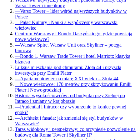
Varso Tower i inne ikony
—
Varso Tower – lider wśród najwyższych budynków w
Polsce
—
Pałac Kultury i Nauki a współczesny warszawski
wieżowiec
Centrum Warszawy i Rondo Daszyńskiego: gdzie powstają
nowe wieżowce?
—
Warsaw Spire, Warsaw Unit oraz Skyliner – potęga
biurowa
—
Rondo 1, Warsaw Trade Tower i hotel Marriott: klasyka
biznesu
Luksus mieszkania pod chmurami: Złota 44 i przyszła
inwestycja przy Emilii Plater
—
Apartamentowiec na miarę XXI wieku – Złota 44
—
Nowe wieżowce: 170 metrów przy skrzyżowaniu Emilii
Plater i Nowogrodzkiej
Historia wysokościowców: od budynku przy Zielnej po
Intraco i zmiany w krajobrazie
—
Prudential i Intraco: czy wyburzenie to koniec pewnej
epoki?
—
Architekt i fasada: jak zmieniał się styl budynków w
Warszawie?
Taras widokowy i perspektywy: co przyniesie pozwolenie na
budowę dla Roma Tower i Skyliner II?