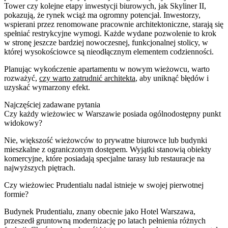
Tower czy kolejne etapy inwestycji biurowych, jak Skyliner II,
pokazują, że rynek wciąż ma ogromny potencjał. Inwestorzy,
wspierani przez renomowane pracownie architektoniczne, starają się
spełniać restrykcyjne wymogi. Każde wydane pozwolenie to krok
w stronę jeszcze bardziej nowoczesnej, funkcjonalnej stolicy, w
której wysokościowce są nieodłącznym elementem codzienności.
Planując wykończenie apartamentu w nowym wieżowcu, warto
rozważyć,
czy warto zatrudnić architekta
, aby uniknąć błędów i
uzyskać wymarzony efekt.
Najczęściej zadawane pytania
Czy każdy wieżowiec w Warszawie posiada ogólnodostępny punkt
widokowy?
Nie, większość wieżowców to prywatne biurowce lub budynki
mieszkalne z ograniczonym dostępem. Wyjątki stanowią obiekty
komercyjne, które posiadają specjalne tarasy lub restauracje na
najwyższych piętrach.
Czy wieżowiec Prudentialu nadal istnieje w swojej pierwotnej
formie?
Budynek Prudentialu, znany obecnie jako Hotel Warszawa,
przeszedł gruntowną modernizację po latach pełnienia różnych