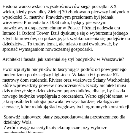
Historia warszawskich wysokościowców sięga początku XX
wieku, kiedy przy ulicy Zielnej 39 zbudowano pierwszy budynek o
wysokości 51 metrów. Prawdziwym przełomem był jednak
wieżowiec Prudentialu z 1934 roku, będący pierwszym
prawdziwym drapaczem chmur w Polsce. Później nadeszła era
Intraco I i Oxford Tower. Dziś dyskutuje się o wyburzeniu jednego
z tych biurowców, co pokazuje, jak szybko zmienia się podejście do
dziedzictwa. To trudny temat, ale miasto musi ewoluować, by
sprostać wymaganiom nowoczesnej gospodarki.
Architekt i fasada: jak zmieniał się styl budynków w Warszawie?
Ewolucja stylu budynków to fascynująca podróż od powojennego
modernizmu po dzisiejszy high-tech. W latach 60. powstał 67-
metrowy dom studencki Riviera oraz wieżowce Ściany Wschodniej,
które wprowadziły powiew nowoczesności. Każdy architekt musi
dziś mierzyć się z dziedzictwem poprzedników, dbając, by fasada
nowego budynku współgrała z otoczeniem. Warto zgłębić temat, w
jaki sposób technologia pozwala tworzyć bardziej ekologiczne
elewacje, które redukują ślad węglowy tych ogromnych konstrukcji.
Sprawdź najnowsze plany zagospodarowania przestrzennego dla
dzielnicy Wola.
Zwróć uwagę na certyfikaty ekologiczne przy wyborze
powierzchni biurowej.