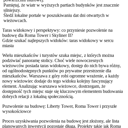
Pamiętaj, że wiatr w wyższych partiach budynków jest znacznie
silniejszy.
Śledź lokalne portale w poszukiwaniu dat dni otwartych w
wieżowcach.
Taras widokowy i perspektywy: co przyniesie pozwolenie na
budowę dla Roma Tower i Skyliner II?
Gdzie szukać najlepszych widoków: taras widokowy w sercu
miasta
Wielu mieszkańców i turystów szuka miejsc, z których można
podziwiać panoramę stolicy. Choć wiele nowoczesnych
wieżowców posiada taras widokowy, dostęp do nich bywa różny,
od ogólnodostępnych punktów po prywatne przestrzenie dla
mieszkańców. Warszawa z góry robi ogromne wrażenie, a każdy
nowy wieżowiec dodaje do tego widoku kolejny fascynujący
element. Analizując warszawa wieżowce, dostrzegam, że
dostępność tych miejsc staje się kluczowym elementem budowania
dobrych relacji z lokalną społecznością.
Pozwolenie na budowę: Liberty Tower, Roma Tower i przyszłe
wysokościowce
Proces uzyskiwania pozwolenia na budowę jest złożony, ale lista
planowanych inwestycji pozostaje długa. Projekty takie jak Roma