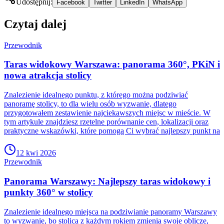
Udostępnij:
Facebook
Twitter
LinkedIn
WhatsApp
Czytaj dalej
Przewodnik
Taras widokowy Warszawa: panorama 360°, PKiN i
nowa atrakcja stolicy
Znalezienie idealnego punktu, z którego można podziwiać
panoramę stolicy, to dla wielu osób wyzwanie, dlatego
przygotowałem zestawienie najciekawszych miejsc w mieście. W
tym artykule znajdziesz rzetelne porównanie cen, lokalizacji oraz
praktyczne wskazówki, które pomogą Ci wybrać najlepszy punkt na
12 kwi 2026
Przewodnik
Panorama Warszawy: Najlepszy taras widokowy i
punkty 360° w stolicy
Znalezienie idealnego miejsca na podziwianie panoramy Warszawy
to wyzwanie, bo stolica z każdym rokiem zmienia swoje oblicze,