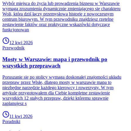
Wybór miejsca do życia lub prowadzenia biznesu w Warszawie
wymaga zrozumienia dynamicznie zmieniającego się charakteru
Woli, która dziś łączy przemysłową historię z nowoczesnym
centrum biurowym. W tym przewodniku znajdziesz rzetelne
zestawienie faktów oraz praktyczne wskazówki dotyczące
funkcjonowan
12 kwi 2026
Przewodnik
Mosty w Warszawie: mapa i przewodnik po
wszystkich przeprawach
Poruszanie się po stolicy wymaga doskonałej znajomości układu
przepraw przez Wisłę, dlatego mosty w warszawie mapa to
niezbędne narzędzie każdego kierowcy i rowerzysty. W tym
artykule przygotowałem dla Ciebie kompletne zestawienie
wszystkich 12 stałych przepraw, dzięki któremu sprawnie
zaplanujesz s
11 kwi 2026
Poradniki