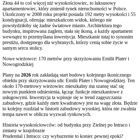
Złota 44 to coś więcej niż wysokościowiec, to luksusowy
apartamentowiec, który zmienił rynek nieruchomości w Polsce.
Ukończony w 2008 roku projekt posiada 192 metry wysokości i 55
kondygnacji, oferując mieszkańcom widok, którego nie
powstydziłoby się żadne światowe miasto. Architektura tego
budynku, inspirowana żaglem, stała się ikoną, a każdy apartament
wewnątrz to przemyślana inwestycja. Mieszkanie tutaj to synonim
prestiżu, dostępnego dla wybranych, którzy cenią sobie życie w
samym sercu stolicy.
Nowe wieżowce: 170 metrów przy skrzyżowaniu Emilii Plater i
Nowogrodzkiej
Plany na
2026
rok zakładają start budowy kolejnego ikonicznego
obiektu przy skrzyżowaniu ulic Emilii Plater i Nowogrodzkiej. Ten
około 170-metrowy wieżowiec mieszkalny ma szansę stać się
nowym punktem odniesienia, łącząc funkcje mieszkaniowe z
usługowymi. Inwestycja ta wpisuje się w trend zagęszczania
zabudowy, gdzie każdy metr kwadratowy jest na wagę złota. Będzie
to kolejny rozdział w historii zabudowy wysokiej, która nie zwalnia
tempa nawet w obliczu wyzwań rynkowych.
Historia wysokościowców: od budynku przy Zielnej po Intraco i
zmiany w krajobrazie
Prudential i Intraco: czy wyburzenie to koniec pewnej epoki?