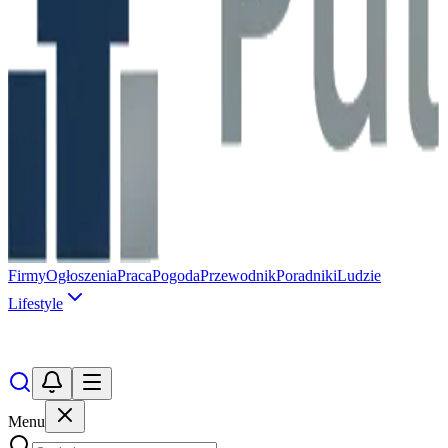
Firmy
Ogłoszenia
Praca
Pogoda
Przewodnik
Poradniki
Ludzie
Lifestyle
Menu