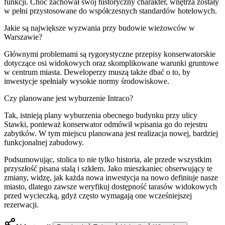
funkcji. Choć zachował swój historyczny charakter, wnętrza zostały
w pełni przystosowane do współczesnych standardów hotelowych.
Jakie są największe wyzwania przy budowie wieżowców w
Warszawie?
Głównymi problemami są rygorystyczne przepisy konserwatorskie
dotyczące osi widokowych oraz skomplikowane warunki gruntowe
w centrum miasta. Deweloperzy muszą także dbać o to, by
inwestycje spełniały wysokie normy środowiskowe.
Czy planowane jest wyburzenie Intraco?
Tak, istnieją plany wyburzenia obecnego budynku przy ulicy
Stawki, ponieważ konserwator odmówił wpisania go do rejestru
zabytków. W tym miejscu planowana jest realizacja nowej, bardziej
funkcjonalnej zabudowy.
Podsumowując, stolica to nie tylko historia, ale przede wszystkim
przyszłość pisana stalą i szkłem. Jako mieszkaniec obserwujący te
zmiany, widzę, jak każda nowa inwestycja na nowo definiuje nasze
miasto, dlatego zawsze weryfikuj dostępność tarasów widokowych
przed wycieczką, gdyż często wymagają one wcześniejszej
rezerwacji.