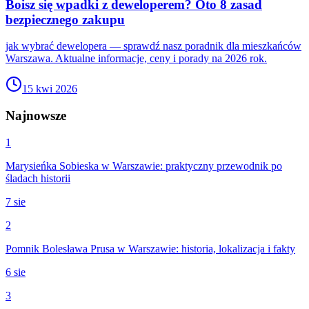
Boisz się wpadki z deweloperem? Oto 8 zasad
bezpiecznego zakupu
jak wybrać dewelopera — sprawdź nasz poradnik dla mieszkańców
Warszawa. Aktualne informacje, ceny i porady na 2026 rok.
15 kwi 2026
Najnowsze
1
Marysieńka Sobieska w Warszawie: praktyczny przewodnik po
śladach historii
7 sie
2
Pomnik Bolesława Prusa w Warszawie: historia, lokalizacja i fakty
6 sie
3