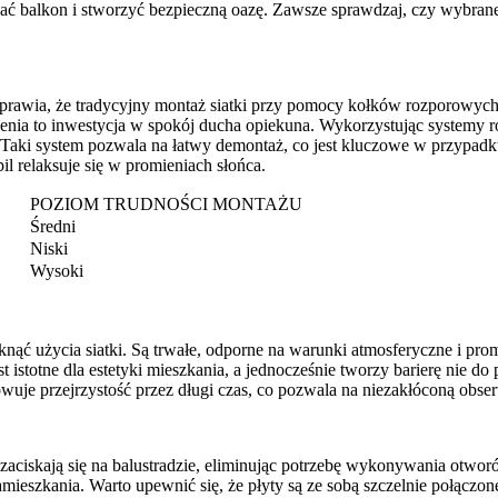
ać balkon i stworzyć bezpieczną oazę. Zawsze sprawdzaj, czy wybrane
prawia, że tradycyjny montaż siatki przy pomocy kołków rozporowych 
rcenia to inwestycja w spokój ducha opiekuna. Wykorzystując systemy 
. Taki system pozwala na łatwy demontaż, co jest kluczowe w przypa
l relaksuje się w promieniach słońca.
POZIOM TRUDNOŚCI MONTAŻU
Średni
Niski
Wysoki
niknąć użycia siatki. Są trwałe, odporne na warunki atmosferyczne i p
istotne dla estetyki mieszkania, a jednocześnie tworzy barierę nie do p
je przejrzystość przez długi czas, co pozwala na niezakłóconą obser
zaciskają się na balustradzie, eliminując potrzebę wykonywania otwor
mieszkania. Warto upewnić się, że płyty są ze sobą szczelnie połączo