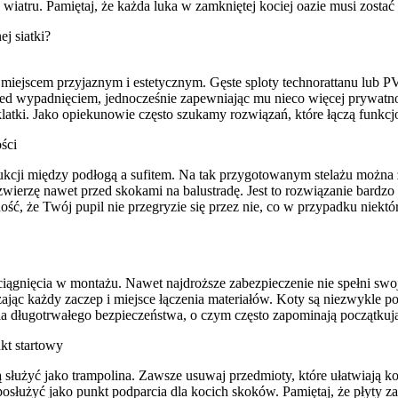
wiatru. Pamiętaj, że każda luka w zamkniętej kociej oazie musi zosta
j siatki?
ę miejscem przyjaznym i estetycznym. Gęste sploty technorattanu lub P
zed wypadnięciem, jednocześnie zapewniając mu nieco więcej prywatnoś
 klatki. Jako opiekunowie często szukamy rozwiązań, które łączą fun
ści
ukcji między podłogą a sufitem. Na tak przygotowanym stelażu można 
i zwierzę nawet przed skokami na balustradę. Jest to rozwiązanie bard
ć, że Twój pupil nie przegryzie się przez nie, co w przypadku niektó
ągnięcia w montażu. Nawet najdroższe zabezpieczenie nie spełni swojej
ając każdy zaczep i miejsce łączenia materiałów. Koty są niezwykle p
 dla długotrwałego bezpieczeństwa, o czym często zapominają początku
kt startowy
 służyć jako trampolina. Zawsze usuwaj przedmioty, które ułatwiają 
służyć jako punkt podparcia dla kocich skoków. Pamiętaj, że płyty za