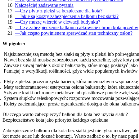
Najczęściej zadawane pytania
—
Czy płyty z pleksi są bezpieczne dla kota?
—
Jakie są koszty zabezpieczenia balkonu bez siatki?
—
Czy muszę wiercić w elewacji budynku?
—
Czy zabezpieczenie balkonu całkowicie chroni kota przed 
—
Jak często powinienem sprawdzać stan techniczny osłon?
W pigułce:
Najskuteczniejszą metodą bez siatki są płyty z pleksi lub poliwęglanu,
Nawet bez siatki musisz zabezpieczyć każdą szczelinę, gdyż koty pot
Zawsze usuwaj meble z okolic balustrady, które mogą posłużyć jako 
Pamiętaj o weryfikacji roślinności, gdyż wiele popularnych kwiatów
Płyty z pleksi: przezroczysta bariera, która uniemożliwia wspinaczkę i
Maty technorattanowe: estetyczna osłona balustrady, która skuteczni
Sztywne kratki ochronne: metalowe lub plastikowe panele zwiększaj
System słupków teleskopowych: rozporowe mocowania pozwalające n
Rolety zaciemniające: proste ograniczenie dostępu do okna balkonow
Dlaczego warto zabezpieczyć balkon dla kota bez użycia siatki?
Bezpieczeństwo kota jako priorytet każdego opiekuna
Zabezpieczenie balkonu dla kota bez siatki jest nie tylko możliwe, a
kot może uciec lub doznać kontuzji. Warto zadbać o to, by nasz pupi