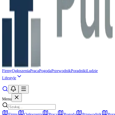
Firmy
Ogłoszenia
Praca
Pogoda
Przewodnik
Poradniki
Ludzie
Lifestyle
Menu
Firmy
Ogłoszenia
Praca
Pogoda
Przewodnik
Pora