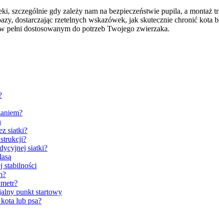
ki, szczególnie gdy zależy nam na bezpieczeństwie pupila, a montaż t
zy, dostarczając rzetelnych wskazówek, jak skutecznie chronić kota 
, w pełni dostosowanym do potrzeb Twojego zwierzaka.
?
zaniem?
n
z siatki?
strukcji?
dycyjnej siatki?
lasą
 stabilności
m?
ymetr?
alny punkt startowy
 kota lub psa?