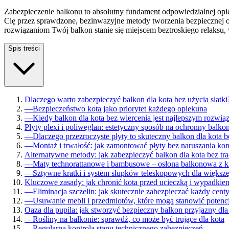
Zabezpieczenie balkonu to absolutny fundament odpowiedzialnej opie
Cię przez sprawdzone, bezinwazyjne metody tworzenia bezpiecznej oa
rozwiązaniom Twój balkon stanie się miejscem beztroskiego relaksu
Spis treści
Dlaczego warto zabezpieczyć balkon dla kota bez użycia siatki
—
Bezpieczeństwo kota jako priorytet każdego opiekuna
—
Kiedy balkon dla kota bez wiercenia jest najlepszym rozwią
Płyty plexi i poliwęglan: estetyczny sposób na ochronny balko
—
Dlaczego przezroczyste płyty to skuteczny balkon dla kota be
—
Montaż i trwałość: jak zamontować płyty bez naruszania kon
Alternatywne metody: jak zabezpieczyć balkon dla kota bez tra
—
Maty technorattanowe i bambusowe – osłona balkonowa z k
—
Sztywne kratki i system słupków teleskopowych dla większej
Kluczowe zasady: jak chronić kota przed ucieczką i wypadkie
—
Eliminacja szczelin: jak skutecznie zabezpieczać każdy cent
—
Usuwanie mebli i przedmiotów, które mogą stanowić potencj
Oaza dla pupila: jak stworzyć bezpieczny balkon przyjazny dla
—
Rośliny na balkonie: sprawdź, co może być trujące dla kota
—
Regularna kontrola stanu technicznego zabezpieczeń