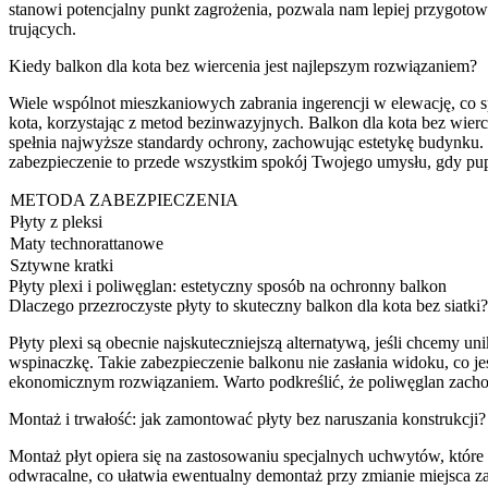
stanowi potencjalny punkt zagrożenia, pozwala nam lepiej przygotow
trujących.
Kiedy balkon dla kota bez wiercenia jest najlepszym rozwiązaniem?
Wiele wspólnot mieszkaniowych zabrania ingerencji w elewację, co s
kota, korzystając z metod bezinwazyjnych. Balkon dla kota bez wie
spełnia najwyższe standardy ochrony, zachowując estetykę budynku
zabezpieczenie to przede wszystkim spokój Twojego umysłu, gdy pupi
METODA ZABEZPIECZENIA
Płyty z pleksi
Maty technorattanowe
Sztywne kratki
Płyty plexi i poliwęglan: estetyczny sposób na ochronny balkon
Dlaczego przezroczyste płyty to skuteczny balkon dla kota bez siatki?
Płyty plexi są obecnie najskuteczniejszą alternatywą, jeśli chcemy u
wspinaczkę. Takie zabezpieczenie balkonu nie zasłania widoku, co jest 
ekonomicznym rozwiązaniem. Warto podkreślić, że poliwęglan zachowu
Montaż i trwałość: jak zamontować płyty bez naruszania konstrukcji?
Montaż płyt opiera się na zastosowaniu specjalnych uchwytów, które 
odwracalne, co ułatwia ewentualny demontaż przy zmianie miejsca za