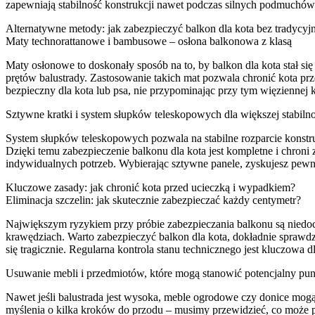
zapewniają stabilność konstrukcji nawet podczas silnych podmuchów 
Alternatywne metody: jak zabezpieczyć balkon dla kota bez tradycyjne
Maty technorattanowe i bambusowe – osłona balkonowa z klasą
Maty osłonowe to doskonały sposób na to, by balkon dla kota stał si
prętów balustrady. Zastosowanie takich mat pozwala chronić kota pr
bezpieczny dla kota lub psa, nie przypominając przy tym więziennej
Sztywne kratki i system słupków teleskopowych dla większej stabilno
System słupków teleskopowych pozwala na stabilne rozparcie konstr
Dzięki temu zabezpieczenie balkonu dla kota jest kompletne i chron
indywidualnych potrzeb. Wybierając sztywne panele, zyskujesz pewnoś
Kluczowe zasady: jak chronić kota przed ucieczką i wypadkiem?
Eliminacja szczelin: jak skutecznie zabezpieczać każdy centymetr?
Największym ryzykiem przy próbie zabezpieczania balkonu są niedoci
krawędziach. Warto zabezpieczyć balkon dla kota, dokładnie sprawdz
się tragicznie. Regularna kontrola stanu technicznego jest kluczowa
Usuwanie mebli i przedmiotów, które mogą stanowić potencjalny pun
Nawet jeśli balustrada jest wysoka, meble ogrodowe czy donice mogą
myślenia o kilka kroków do przodu – musimy przewidzieć, co może po