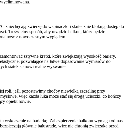
ć wyeliminowana.
VC zniechęcają zwierzę do wspinaczki i skutecznie blokują dostęp do
ci. To świetny sposób, aby urządzić balkon, który będzie
kcjonalność z nowoczesnym wyglądem.
zamontować sztywne kratki, które zwiększają wysokość bariery.
zo elastyczne, pozwalające na łatwe dopasowanie wymiarów do
rych siatek stanowi realne wyzwanie.
 roli, jeśli pozostawimy choćby niewielką szczelinę przy
omysłowe, więc każda luka może stać się drogą ucieczki, co kończy
jący opiekunowie.
kotu wskoczenie na barierkę. Zabezpieczenie balkonu wymaga od nas
bezpieczają głównie balustradę, więc nie chronią zwierzaka przed