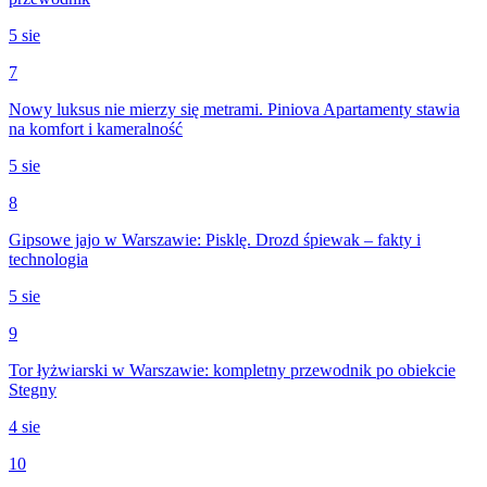
5 sie
7
Nowy luksus nie mierzy się metrami. Piniova Apartamenty stawia
na komfort i kameralność
5 sie
8
Gipsowe jajo w Warszawie: Pisklę. Drozd śpiewak – fakty i
technologia
5 sie
9
Tor łyżwiarski w Warszawie: kompletny przewodnik po obiekcie
Stegny
4 sie
10