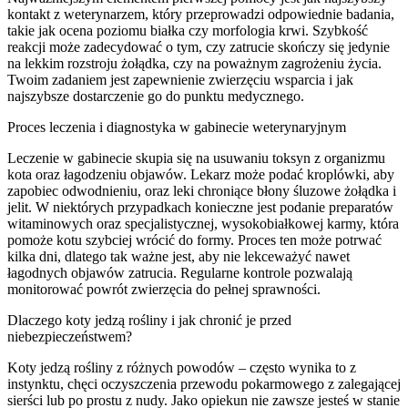
kontakt z weterynarzem, który przeprowadzi odpowiednie badania,
takie jak ocena poziomu białka czy morfologia krwi. Szybkość
reakcji może zadecydować o tym, czy zatrucie skończy się jedynie
na lekkim rozstroju żołądka, czy na poważnym zagrożeniu życia.
Twoim zadaniem jest zapewnienie zwierzęciu wsparcia i jak
najszybsze dostarczenie go do punktu medycznego.
Proces leczenia i diagnostyka w gabinecie weterynaryjnym
Leczenie w gabinecie skupia się na usuwaniu toksyn z organizmu
kota oraz łagodzeniu objawów. Lekarz może podać kroplówki, aby
zapobiec odwodnieniu, oraz leki chroniące błony śluzowe żołądka i
jelit. W niektórych przypadkach konieczne jest podanie preparatów
witaminowych oraz specjalistycznej, wysokobiałkowej karmy, która
pomoże kotu szybciej wrócić do formy. Proces ten może potrwać
kilka dni, dlatego tak ważne jest, aby nie lekceważyć nawet
łagodnych objawów zatrucia. Regularne kontrole pozwalają
monitorować powrót zwierzęcia do pełnej sprawności.
Dlaczego koty jedzą rośliny i jak chronić je przed
niebezpieczeństwem?
Koty jedzą rośliny z różnych powodów – często wynika to z
instynktu, chęci oczyszczenia przewodu pokarmowego z zalegającej
sierści lub po prostu z nudy. Jako opiekun nie zawsze jesteś w stanie