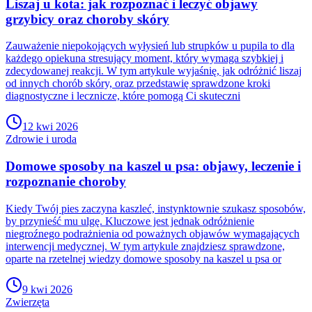
Liszaj u kota: jak rozpoznać i leczyć objawy
grzybicy oraz choroby skóry
Zauważenie niepokojących wyłysień lub strupków u pupila to dla
każdego opiekuna stresujący moment, który wymaga szybkiej i
zdecydowanej reakcji. W tym artykule wyjaśnię, jak odróżnić liszaj
od innych chorób skóry, oraz przedstawię sprawdzone kroki
diagnostyczne i lecznicze, które pomogą Ci skuteczni
12 kwi 2026
Zdrowie i uroda
Domowe sposoby na kaszel u psa: objawy, leczenie i
rozpoznanie choroby
Kiedy Twój pies zaczyna kaszleć, instynktownie szukasz sposobów,
by przynieść mu ulgę. Kluczowe jest jednak odróżnienie
niegroźnego podrażnienia od poważnych objawów wymagających
interwencji medycznej. W tym artykule znajdziesz sprawdzone,
oparte na rzetelnej wiedzy domowe sposoby na kaszel u psa or
9 kwi 2026
Zwierzęta