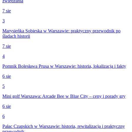
zwiedzania
7 sie
3
Marysieńka Sobieska w Warszawie: praktyczny przewodnik po
śladach historii
7 sie
4
Pomnik Bolesława Prusa w Warszawie: historia, lokalizacja i fakty
6 sie
5
Mini golf Warszawa: Arcade Bee w Blue City – ceny i porady gry
6 sie
6
Pałac Czapskich w Warszawie: historia, rewitalizacja i praktyczny
przewodnik