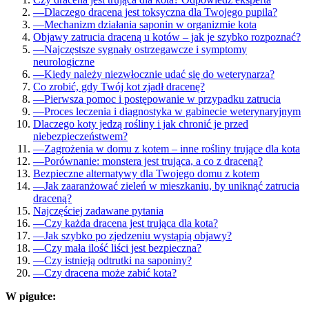
—
Dlaczego dracena jest toksyczna dla Twojego pupila?
—
Mechanizm działania saponin w organizmie kota
Objawy zatrucia draceną u kotów – jak je szybko rozpoznać?
—
Najczęstsze sygnały ostrzegawcze i symptomy
neurologiczne
—
Kiedy należy niezwłocznie udać się do weterynarza?
Co zrobić, gdy Twój kot zjadł dracenę?
—
Pierwsza pomoc i postępowanie w przypadku zatrucia
—
Proces leczenia i diagnostyka w gabinecie weterynaryjnym
Dlaczego koty jedzą rośliny i jak chronić je przed
niebezpieczeństwem?
—
Zagrożenia w domu z kotem – inne rośliny trujące dla kota
—
Porównanie: monstera jest trująca, a co z draceną?
Bezpieczne alternatywy dla Twojego domu z kotem
—
Jak zaaranżować zieleń w mieszkaniu, by uniknąć zatrucia
draceną?
Najczęściej zadawane pytania
—
Czy każda dracena jest trująca dla kota?
—
Jak szybko po zjedzeniu wystąpią objawy?
—
Czy mała ilość liści jest bezpieczna?
—
Czy istnieją odtrutki na saponiny?
—
Czy dracena może zabić kota?
W pigułce: