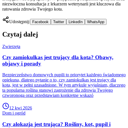
niezwłoczna konsultacja z lekarzem weterynarii jest kluczowa dla
ratowania zdrowia Twojego kota.
Udostępnij:
Facebook
Twitter
LinkedIn
WhatsApp
Czytaj dalej
Zwierzęta
Czy zamiokulkas jest trujący dla kota? Obawy,
objawy i porady
Bezpieczeństwo domowych pupili to priorytet każdego świadomego
opiekuna, dlatego pytanie o to, czy zamiokulkas jest trujący dla
kota, jest w pełni uzasadnione. W tym artykule wyjaśniam, dlaczego
ta popularna roślina stanowi zagrożenie dla zdrowia Twojego
czworonoga oraz przedstawiam konkretne wskazó
12 kwi 2026
Dom i ogród
Czy alokazja jest trująca? Rośliny, kot, pupil i