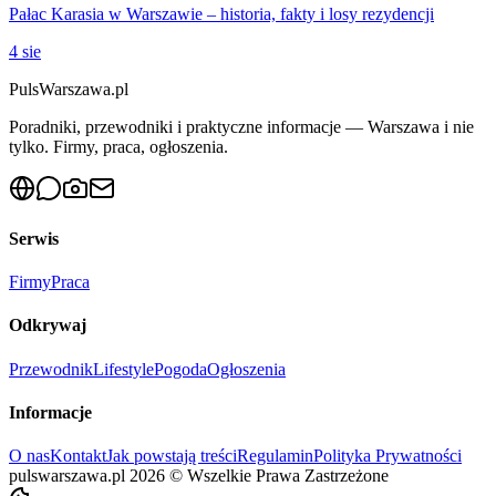
Pałac Karasia w Warszawie – historia, fakty i losy rezydencji
4 sie
PulsWarszawa.pl
Poradniki, przewodniki i praktyczne informacje — Warszawa i nie
tylko. Firmy, praca, ogłoszenia.
Serwis
Firmy
Praca
Odkrywaj
Przewodnik
Lifestyle
Pogoda
Ogłoszenia
Informacje
O nas
Kontakt
Jak powstają treści
Regulamin
Polityka Prywatności
pulswarszawa.pl
2026
©
Wszelkie Prawa Zastrzeżone