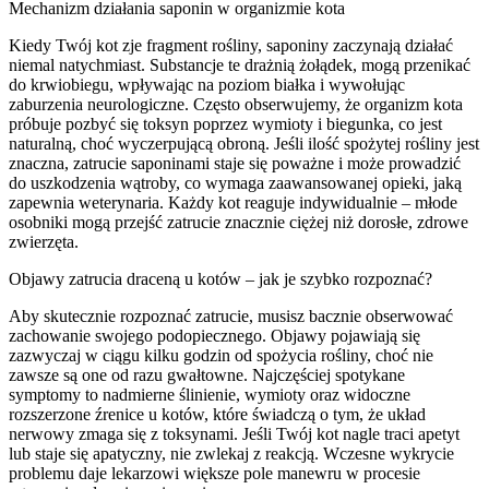
Mechanizm działania saponin w organizmie kota
Kiedy Twój kot zje fragment rośliny, saponiny zaczynają działać
niemal natychmiast. Substancje te drażnią żołądek, mogą przenikać
do krwiobiegu, wpływając na poziom białka i wywołując
zaburzenia neurologiczne. Często obserwujemy, że organizm kota
próbuje pozbyć się toksyn poprzez wymioty i biegunka, co jest
naturalną, choć wyczerpującą obroną. Jeśli ilość spożytej rośliny jest
znaczna, zatrucie saponinami staje się poważne i może prowadzić
do uszkodzenia wątroby, co wymaga zaawansowanej opieki, jaką
zapewnia weterynaria. Każdy kot reaguje indywidualnie – młode
osobniki mogą przejść zatrucie znacznie ciężej niż dorosłe, zdrowe
zwierzęta.
Objawy zatrucia draceną u kotów – jak je szybko rozpoznać?
Aby skutecznie rozpoznać zatrucie, musisz bacznie obserwować
zachowanie swojego podopiecznego. Objawy pojawiają się
zazwyczaj w ciągu kilku godzin od spożycia rośliny, choć nie
zawsze są one od razu gwałtowne. Najczęściej spotykane
symptomy to nadmierne ślinienie, wymioty oraz widoczne
rozszerzone źrenice u kotów, które świadczą o tym, że układ
nerwowy zmaga się z toksynami. Jeśli Twój kot nagle traci apetyt
lub staje się apatyczny, nie zwlekaj z reakcją. Wczesne wykrycie
problemu daje lekarzowi większe pole manewru w procesie