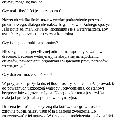
objawy mogą się nasilać.
Czy mała ilość liści jest bezpieczna?
Nawet niewielka ilość może wywołać podrażnienie przewodu
pokarmowego, dlatego nie należy bagatelizować żadnego spożycia.
Jeśli kot zjadł mały kawałek, skonsultuj się z weterynarzem, aby
ustalić, czy potrzebna jest wizyta kontrolna.
Czy istnieją odtrutki na saponiny?
Niestety, nie ma specyficznej odtrutki na saponiny zawarte w
dracenie. Leczenie weterynaryjne skupia się na łagodzeniu
objawów, nawadnianiu organizmu i wspieraniu pracy narządów
wewnętrznych.
Czy dracena może zabić kota?
W przypadku spożycia dużej ilości rośliny, zatrucie może prowadzić
do poważnych uszkodzeń wątroby i odwodnienia, co stanowi
bezpośrednie zagrożenie życia. Dlatego tak istotna jest szybka
reakcja i profesjonalna pomoc weterynaryjna.
Dracena jest rośliną toksyczną dla kotów, dlatego w trosce o
zdrowie pupila należy usunąć ją z zasięgu zwierzęcia lub
zrezygnować z jej uprawy. W przypadku podejrzenia spożycia liści,