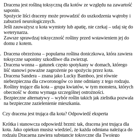
Dracena jest rośliną toksyczną dla kotów ze względu na zawartość
saponin.
Spożycie liści draceny może prowadzić do uszkodzenia wątroby i
zaburzeń neurologicznych.
Jeśli zauważysz u kota wymioty lub apatię, nie czekaj – udaj się do
weterynarza.
Zawsze sprawdzaj toksyczność rośliny przed wstawieniem jej do
domu z kotem.
Dracena obrzeżona – popularna roślina doniczkowa, która zawiera
toksyczne saponiny szkodliwe dla zwierząt.
Dracena wonna – gatunek często spotykany w domach, którego
liść stanowi poważne zagrożenie po spożyciu przez kota.
Dracena Sandera – znana jako Lucky Bamboo, jest równie
niebezpieczna dla czworonogów co inne odmiany z tego rodzaju.
Rośliny trujące dla kota – grupa kwiatów, w tym monstera, których
obecność w domu wymaga szczególnej ostrożności.
Bezpieczne alternatywy – wybór roślin takich jak zielistka pozwala
na bezpieczne zazielenienie mieszkania.
Czy dracena jest trująca dla kota? Odpowiedź eksperta
Krótka i stanowcza odpowiedź brzmi: tak, dracena jest trująca dla
kota. Jako opiekun musisz wiedzieć, że każda odmiana należąca do
rodzaju Dracaena zawiera substancje toksyczne dla Twojego