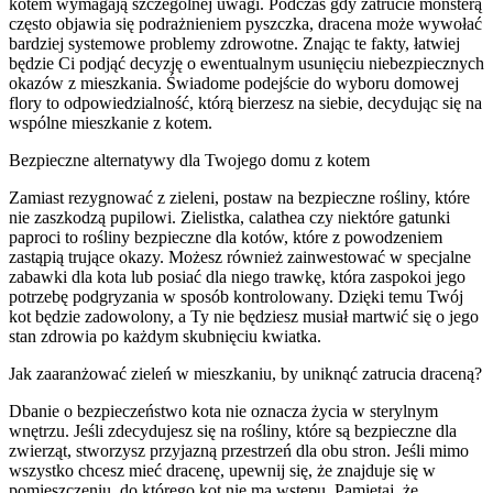
kotem wymagają szczególnej uwagi. Podczas gdy zatrucie monsterą
często objawia się podrażnieniem pyszczka, dracena może wywołać
bardziej systemowe problemy zdrowotne. Znając te fakty, łatwiej
będzie Ci podjąć decyzję o ewentualnym usunięciu niebezpiecznych
okazów z mieszkania. Świadome podejście do wyboru domowej
flory to odpowiedzialność, którą bierzesz na siebie, decydując się na
wspólne mieszkanie z kotem.
Bezpieczne alternatywy dla Twojego domu z kotem
Zamiast rezygnować z zieleni, postaw na bezpieczne rośliny, które
nie zaszkodzą pupilowi. Zielistka, calathea czy niektóre gatunki
paproci to rośliny bezpieczne dla kotów, które z powodzeniem
zastąpią trujące okazy. Możesz również zainwestować w specjalne
zabawki dla kota lub posiać dla niego trawkę, która zaspokoi jego
potrzebę podgryzania w sposób kontrolowany. Dzięki temu Twój
kot będzie zadowolony, a Ty nie będziesz musiał martwić się o jego
stan zdrowia po każdym skubnięciu kwiatka.
Jak zaaranżować zieleń w mieszkaniu, by uniknąć zatrucia draceną?
Dbanie o bezpieczeństwo kota nie oznacza życia w sterylnym
wnętrzu. Jeśli zdecydujesz się na rośliny, które są bezpieczne dla
zwierząt, stworzysz przyjazną przestrzeń dla obu stron. Jeśli mimo
wszystko chcesz mieć dracenę, upewnij się, że znajduje się w
pomieszczeniu, do którego kot nie ma wstępu. Pamiętaj, że