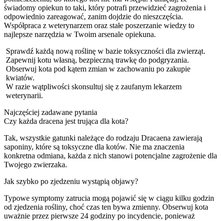
świadomy opiekun to taki, który potrafi przewidzieć zagrożenia i
odpowiednio zareagować, zanim dojdzie do nieszczęścia.
Współpraca z weterynarzem oraz stałe poszerzanie wiedzy to
najlepsze narzędzia w Twoim arsenale opiekuna.
Sprawdź każdą nową roślinę w bazie toksyczności dla zwierząt.
Zapewnij kotu własną, bezpieczną trawkę do podgryzania.
Obserwuj kota pod kątem zmian w zachowaniu po zakupie
kwiatów.
W razie wątpliwości skonsultuj się z zaufanym lekarzem
weterynarii.
Najczęściej zadawane pytania
Czy każda dracena jest trująca dla kota?
Tak, wszystkie gatunki należące do rodzaju Dracaena zawierają
saponiny, które są toksyczne dla kotów. Nie ma znaczenia
konkretna odmiana, każda z nich stanowi potencjalne zagrożenie dla
Twojego zwierzaka.
Jak szybko po zjedzeniu wystąpią objawy?
Typowe symptomy zatrucia mogą pojawić się w ciągu kilku godzin
od zjedzenia rośliny, choć czas ten bywa zmienny. Obserwuj kota
uważnie przez pierwsze 24 godziny po incydencie, ponieważ