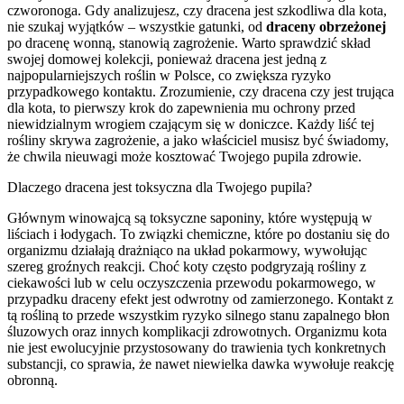
czworonoga. Gdy analizujesz, czy dracena jest szkodliwa dla kota,
nie szukaj wyjątków – wszystkie gatunki, od
draceny obrzeżonej
po dracenę wonną, stanowią zagrożenie. Warto sprawdzić skład
swojej domowej kolekcji, ponieważ dracena jest jedną z
najpopularniejszych roślin w Polsce, co zwiększa ryzyko
przypadkowego kontaktu. Zrozumienie, czy dracena czy jest trująca
dla kota, to pierwszy krok do zapewnienia mu ochrony przed
niewidzialnym wrogiem czającym się w doniczce. Każdy liść tej
rośliny skrywa zagrożenie, a jako właściciel musisz być świadomy,
że chwila nieuwagi może kosztować Twojego pupila zdrowie.
Dlaczego dracena jest toksyczna dla Twojego pupila?
Głównym winowajcą są toksyczne saponiny, które występują w
liściach i łodygach. To związki chemiczne, które po dostaniu się do
organizmu działają drażniąco na układ pokarmowy, wywołując
szereg groźnych reakcji. Choć koty często podgryzają rośliny z
ciekawości lub w celu oczyszczenia przewodu pokarmowego, w
przypadku draceny efekt jest odwrotny od zamierzonego. Kontakt z
tą rośliną to przede wszystkim ryzyko silnego stanu zapalnego błon
śluzowych oraz innych komplikacji zdrowotnych. Organizmu kota
nie jest ewolucyjnie przystosowany do trawienia tych konkretnych
substancji, co sprawia, że nawet niewielka dawka wywołuje reakcję
obronną.