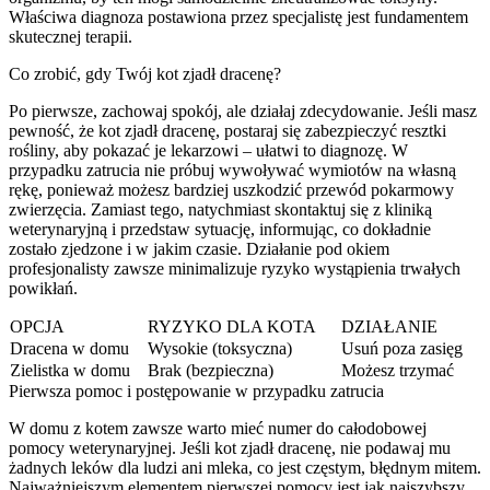
Właściwa diagnoza postawiona przez specjalistę jest fundamentem
skutecznej terapii.
Co zrobić, gdy Twój kot zjadł dracenę?
Po pierwsze, zachowaj spokój, ale działaj zdecydowanie. Jeśli masz
pewność, że kot zjadł dracenę, postaraj się zabezpieczyć resztki
rośliny, aby pokazać je lekarzowi – ułatwi to diagnozę. W
przypadku zatrucia nie próbuj wywoływać wymiotów na własną
rękę, ponieważ możesz bardziej uszkodzić przewód pokarmowy
zwierzęcia. Zamiast tego, natychmiast skontaktuj się z kliniką
weterynaryjną i przedstaw sytuację, informując, co dokładnie
zostało zjedzone i w jakim czasie. Działanie pod okiem
profesjonalisty zawsze minimalizuje ryzyko wystąpienia trwałych
powikłań.
OPCJA
RYZYKO DLA KOTA
DZIAŁANIE
Dracena w domu
Wysokie (toksyczna)
Usuń poza zasięg
Zielistka w domu
Brak (bezpieczna)
Możesz trzymać
Pierwsza pomoc i postępowanie w przypadku zatrucia
W domu z kotem zawsze warto mieć numer do całodobowej
pomocy weterynaryjnej. Jeśli kot zjadł dracenę, nie podawaj mu
żadnych leków dla ludzi ani mleka, co jest częstym, błędnym mitem.
Najważniejszym elementem pierwszej pomocy jest jak najszybszy