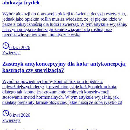
alokazja frydek
Wybór alokazji do domowej kolekcji to świetna decyzja estetyczna,
jednak jako opiekun roślin musisz wiedzieć, że jej piękno idzie w
parze z toksycznością dla ludzi i zwierząt. W tym artykule wyjaśnię,
na czym polega realne zagrożenie związane z tą rośliną oraz
przedstawię sprawdzone, praktyczne wska
6 kwi 2026
Zwierzęta
Zastrzyk antykoncepcyjny dla kota: antykoncepcja,
kastracja czy sterylizacja?
Wybór odpowiedniej formy kontroli rozrodu to jedna z
najważniejszych decyzji, przed którą staje każdy opiekun kota,
dlatego tak istotne jest zrozumienie realnych konsekwencji
stosowania metod hormonalnych. W tym artykule wyjaśnię, jak
działają preparaty farmakologiczne, jakie niosą ze sobą ryzyko zd
6 kwi 2026
Zwierzęta