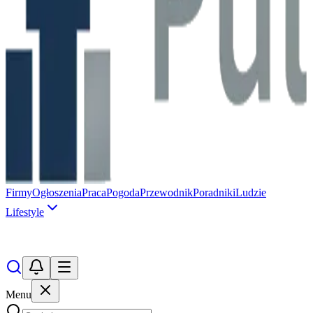
Firmy
Ogłoszenia
Praca
Pogoda
Przewodnik
Poradniki
Ludzie
Lifestyle
Menu