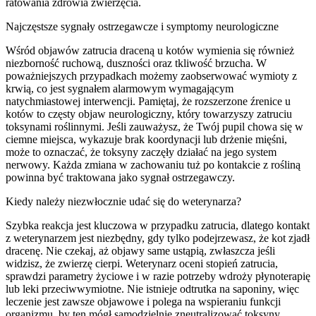
ratowania zdrowia zwierzęcia.
Najczęstsze sygnały ostrzegawcze i symptomy neurologiczne
Wśród objawów zatrucia draceną u kotów wymienia się również
niezborność ruchową, duszności oraz tkliwość brzucha. W
poważniejszych przypadkach możemy zaobserwować wymioty z
krwią, co jest sygnałem alarmowym wymagającym
natychmiastowej interwencji. Pamiętaj, że rozszerzone źrenice u
kotów to częsty objaw neurologiczny, który towarzyszy zatruciu
toksynami roślinnymi. Jeśli zauważysz, że Twój pupil chowa się w
ciemne miejsca, wykazuje brak koordynacji lub drżenie mięśni,
może to oznaczać, że toksyny zaczęły działać na jego system
nerwowy. Każda zmiana w zachowaniu tuż po kontakcie z rośliną
powinna być traktowana jako sygnał ostrzegawczy.
Kiedy należy niezwłocznie udać się do weterynarza?
Szybka reakcja jest kluczowa w przypadku zatrucia, dlatego kontakt
z weterynarzem jest niezbędny, gdy tylko podejrzewasz, że kot zjadł
dracenę. Nie czekaj, aż objawy same ustąpią, zwłaszcza jeśli
widzisz, że zwierzę cierpi. Weterynarz oceni stopień zatrucia,
sprawdzi parametry życiowe i w razie potrzeby wdroży płynoterapię
lub leki przeciwwymiotne. Nie istnieje odtrutka na saponiny, więc
leczenie jest zawsze objawowe i polega na wspieraniu funkcji
organizmu, by ten mógł samodzielnie zneutralizować toksyny.