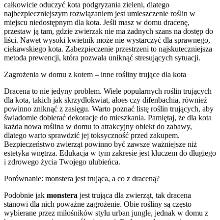
całkowicie oduczyć kota podgryzania zieleni, dlatego
najbezpieczniejszym rozwiązaniem jest umieszczenie roślin w
miejscu niedostępnym dla kota. Jeśli masz w domu dracenę,
przestaw ją tam, gdzie zwierzak nie ma żadnych szans na dostęp do
liści. Nawet wysoki kwietnik może nie wystarczyć dla sprawnego,
ciekawskiego kota. Zabezpieczenie przestrzeni to najskuteczniejsza
metoda prewencji, która pozwala uniknąć stresujących sytuacji.
Zagrożenia w domu z kotem – inne rośliny trujące dla kota
Dracena to nie jedyny problem. Wiele popularnych roślin trujących
dla kota, takich jak skrzydłokwiat, aloes czy difenbachia, również
powinno zniknąć z zasięgu. Warto poznać listę roślin trujących, aby
świadomie dobierać dekoracje do mieszkania. Pamiętaj, że dla kota
każda nowa roślina w domu to atrakcyjny obiekt do zabawy,
dlatego warto sprawdzić jej toksyczność przed zakupem.
Bezpieczeństwo zwierząt powinno być zawsze ważniejsze niż
estetyka wnętrza. Edukacja w tym zakresie jest kluczem do długiego
i zdrowego życia Twojego ulubieńca.
Porównanie: monstera jest trująca, a co z draceną?
Podobnie jak
monstera
jest trująca dla zwierząt, tak dracena
stanowi dla nich poważne zagrożenie. Obie rośliny są często
wybierane przez miłośników stylu urban jungle, jednak w domu z