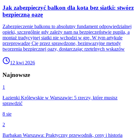
Jak zabezpieczyć balkon dla kota bez siatki: stwórz
bezpieczną oazę
Zabezpieczenie balkonu to absolutny fundament odpowiedzialnej
opieki, szczególnie gdy zależy nam na bezpieczeństwie pupila, a
montaż tradycyjnej siatki nie wchodzi w grę. W tym artykule
przeprowadzę Cię przez sprawdzone, bezinwazyjne metody
tworzenia bezpiecznej oazy, dostarczając rzetelnych wskazów
12 kwi 2026
Najnowsze
1
Łazienki Królewskie w Warszawie: 5 rzeczy, które musisz
sprawdzić
8 sie
2
Barbakan Warszawa: Praktyczny przewodnik, ceny i historia