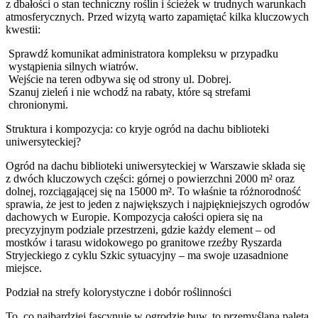
z dbałości o stan techniczny roślin i ścieżek w trudnych warunkach
atmosferycznych. Przed wizytą warto zapamiętać kilka kluczowych
kwestii:
Sprawdź komunikat administratora kompleksu w przypadku
wystąpienia silnych wiatrów.
Wejście na teren odbywa się od strony ul. Dobrej.
Szanuj zieleń i nie wchodź na rabaty, które są strefami
chronionymi.
Struktura i kompozycja: co kryje ogród na dachu biblioteki
uniwersyteckiej?
Ogród na dachu biblioteki uniwersyteckiej w Warszawie składa się
z dwóch kluczowych części: górnej o powierzchni 2000 m² oraz
dolnej, rozciągającej się na 15000 m². To właśnie ta różnorodność
sprawia, że jest to jeden z największych i najpiękniejszych ogrodów
dachowych w Europie. Kompozycja całości opiera się na
precyzyjnym podziale przestrzeni, gdzie każdy element – od
mostków i tarasu widokowego po granitowe rzeźby Ryszarda
Stryjeckiego z cyklu Szkic sytuacyjny – ma swoje uzasadnione
miejsce.
Podział na strefy kolorystyczne i dobór roślinności
To, co najbardziej fascynuje w ogrodzie buw, to przemyślana paleta