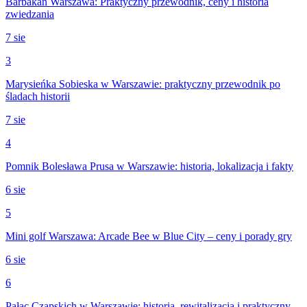
Barbakan Warszawa: Praktyczny przewodnik, ceny i historia
zwiedzania
7 sie
3
Marysieńka Sobieska w Warszawie: praktyczny przewodnik po
śladach historii
7 sie
4
Pomnik Bolesława Prusa w Warszawie: historia, lokalizacja i fakty
6 sie
5
Mini golf Warszawa: Arcade Bee w Blue City – ceny i porady gry
6 sie
6
Pałac Czapskich w Warszawie: historia, rewitalizacja i praktyczny