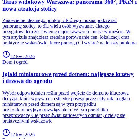
Taras widokowy Warszawa: panorama 360°, PKiN i
nowa atrakcja stolicy
Znalezienie idealnego punktu, z którego można podziwiać
panoramę stolicy, to dla wielu osób wyzwanie, dlatego
przygotowałem zestawienie najciekawszych miejsc w mieście. W
tym artykule znajdziesz rzetelne porównanie cen, lokalizacji oraz
praktyczne wskazówki, które pomogą Ci wybrać najlepszy punkt na
12 kwi 2026
Dom i ogród
Iglaki miniaturowe przed domem: najlepsze krzewy
i drzewa do ogrodu
Wybór odpowiednich roślin przed wejście do domu to kluczowa
decyzja, która wpływa na estetykę posesji przez cały rok, a iglaki
miniaturowe przed domem są w tym przypadku
bezkonkurencyjnym rozwiązaniem. W tym poradniku
przeprowadzę Cię przez świat karłowatych odmian, dzieląc się
praktycznymi wskazówk
12 kwi 2026