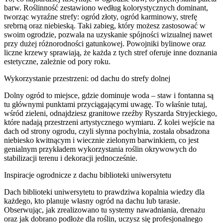
barw. Roślinność zestawiono według kolorystycznych dominant,
tworząc wyraźne strefy: ogród złoty, ogród karminowy, strefę
srebrną oraz niebieską. Taki zabieg, który możesz zastosować w
swoim ogrodzie, pozwala na uzyskanie spójności wizualnej nawet
przy dużej różnorodności gatunkowej. Powojniki bylinowe oraz
liczne krzewy sprawiają, że każda z tych stref oferuje inne doznania
estetyczne, zależnie od pory roku.
Wykorzystanie przestrzeni: od dachu do strefy dolnej
Dolny ogród to miejsce, gdzie dominuje woda – staw i fontanna są
tu głównymi punktami przyciągającymi uwagę. To właśnie tutaj,
wśród zieleni, odnajdziesz granitowe rzeźby Ryszarda Stryjeckiego,
które nadają przestrzeni artystycznego wymiaru. Z kolei wejście na
dach od strony ogrodu, czyli słynna pochylnia, została obsadzona
niebiesko kwitnącym i wiecznie zielonym barwinkiem, co jest
genialnym przykładem wykorzystania roślin okrywowych do
stabilizacji terenu i dekoracji jednocześnie.
Inspiracje ogrodnicze z dachu biblioteki uniwersytetu
Dach biblioteki uniwersytetu to prawdziwa kopalnia wiedzy dla
każdego, kto planuje własny ogród na dachu lub tarasie.
Obserwując, jak zrealizowano tu systemy nawadniania, drenażu
oraz jak dobrano podłoże dla roślin, uczysz się profesjonalnego