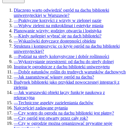
Dlaczego warto odwiedzić ogród na dachu biblioteki
uniwersyteckiej w Warszawie?
—
Praktyczne korzyści z wizyty w zielonej oazie
—
Wpływ zieleni na mikroklimat i estetykę miasta
Planowanie wizyty: godziny otwarcia i logistyka
—
Kiedy najlepiej wybrać się na dach biblioteki?
—
Wskazówki dotyczące dostępności obiektu
Struktura i kompozycja: co kryje ogród na dachu biblioteki
uniwersyteckiej?
—
Podział na strefy kolorystyczne i dobór roślinności
—
Wykorzystanie przestrzeni: od dachu do strefy dolnej
Inspiracje ogrodnicze z dachu biblioteki uniwersytetu
—
Dobór gatunków roślin do trudnych warunków dachowych
—
Jak zaaranżować własny ogród na dachu?
Budynek biblioteki jako przykład nowoczesnej integracji z
zielenią
—
Jak warszawski obiekt łączy funkcję naukową z
rekreacyjną
—
Techniczne aspekty zazieleniania dachów
Najczęściej zadawane pytania
—
Czy wstęp do ogrodu na dachu biblioteki jest płatny?
—
Czy ogród jest otwarty przez cały rok?
—
Czy w ogrodzie można organizować prywatne sesje