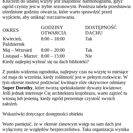
Kluczem do udanej wizyty jest znajomość harmonogramu, gdyż
ogród czynny jest w trybie sezonowym. Poniższa tabela przedstawia
uśrednione godziny otwarcia, które warto sprawdzić przed
wyjściem, aby uniknąć rozczarowania.
GODZINY
DOSTĘPNOŚĆ
OKRES
OTWARCIA
DACHU
Kwiecień,
8:00 – 18:00
Tak
Październik
Maj – Wrzesień
8:00 – 20:00
Tak
Listopad – Marzec
8:00 – 15:00
Nie
Kiedy najlepiej wybrać się na dach biblioteki?
Z punktu widzenia ogrodnika, najlepszy czas na wizytę to miesiące
od maja do września, kiedy roślinność jest w pełnym rozkwicie. W
tym okresie możesz podziwiać kwitnące róże okrywowe odmiany
Super Dorothy
, które tworzą spektakularne dywany kwiatowe.
Jeśli jednak interesuje Cię architektura krajobrazu, warto zajrzeć tu
wiosną lub jesienią, kiedy ogród prezentuje czystość swoich
założeń.
Wskazówki dotyczące dostępności obiektu
Warto pamiętać, że w okresie zimowym wstęp na sam dach jest
wyłączony ze względów bezpieczeństwa. Taka organizacja wynika