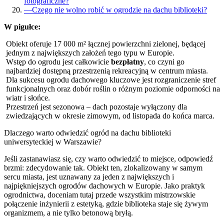
fotograficzne?
—
Czego nie wolno robić w ogrodzie na dachu biblioteki?
W pigułce:
Obiekt oferuje 17 000 m² łącznej powierzchni zielonej, będącej
jednym z największych założeń tego typu w Europie.
Wstęp do ogrodu jest całkowicie
bezpłatny
, co czyni go
najbardziej dostępną przestrzenią rekreacyjną w centrum miasta.
Dla sukcesu ogrodu dachowego kluczowe jest rozgraniczenie stref
funkcjonalnych oraz dobór roślin o różnym poziomie odporności na
wiatr i słońce.
Przestrzeń jest sezonowa – dach pozostaje wyłączony dla
zwiedzających w okresie zimowym, od listopada do końca marca.
Dlaczego warto odwiedzić ogród na dachu biblioteki
uniwersyteckiej w Warszawie?
Jeśli zastanawiasz się, czy warto odwiedzić to miejsce, odpowiedź
brzmi: zdecydowanie tak. Obiekt ten, zlokalizowany w samym
sercu miasta, jest uznawany za jeden z największych i
najpiękniejszych ogrodów dachowych w Europie. Jako praktyk
ogrodnictwa, doceniam tutaj przede wszystkim mistrzowskie
połączenie inżynierii z estetyką, gdzie biblioteka staje się żywym
organizmem, a nie tylko betonową bryłą.