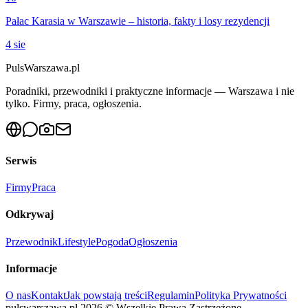
Pałac Karasia w Warszawie – historia, fakty i losy rezydencji
4 sie
PulsWarszawa.pl
Poradniki, przewodniki i praktyczne informacje — Warszawa i nie
tylko. Firmy, praca, ogłoszenia.
Serwis
Firmy
Praca
Odkrywaj
Przewodnik
Lifestyle
Pogoda
Ogłoszenia
Informacje
O nas
Kontakt
Jak powstają treści
Regulamin
Polityka Prywatności
pulswarszawa.pl
2026
©
Wszelkie Prawa Zastrzeżone