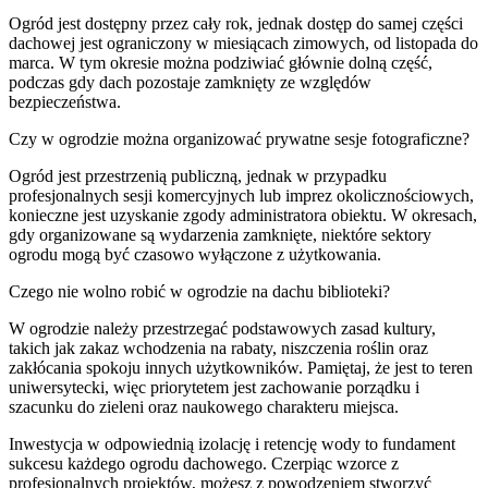
Ogród jest dostępny przez cały rok, jednak dostęp do samej części
dachowej jest ograniczony w miesiącach zimowych, od listopada do
marca. W tym okresie można podziwiać głównie dolną część,
podczas gdy dach pozostaje zamknięty ze względów
bezpieczeństwa.
Czy w ogrodzie można organizować prywatne sesje fotograficzne?
Ogród jest przestrzenią publiczną, jednak w przypadku
profesjonalnych sesji komercyjnych lub imprez okolicznościowych,
konieczne jest uzyskanie zgody administratora obiektu. W okresach,
gdy organizowane są wydarzenia zamknięte, niektóre sektory
ogrodu mogą być czasowo wyłączone z użytkowania.
Czego nie wolno robić w ogrodzie na dachu biblioteki?
W ogrodzie należy przestrzegać podstawowych zasad kultury,
takich jak zakaz wchodzenia na rabaty, niszczenia roślin oraz
zakłócania spokoju innych użytkowników. Pamiętaj, że jest to teren
uniwersytecki, więc priorytetem jest zachowanie porządku i
szacunku do zieleni oraz naukowego charakteru miejsca.
Inwestycja w odpowiednią izolację i retencję wody to fundament
sukcesu każdego ogrodu dachowego. Czerpiąc wzorce z
profesjonalnych projektów, możesz z powodzeniem stworzyć