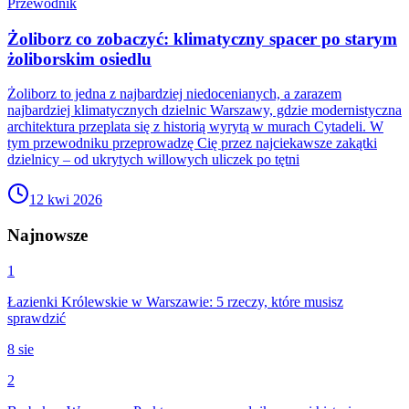
Przewodnik
Żoliborz co zobaczyć: klimatyczny spacer po starym
żoliborskim osiedlu
Żoliborz to jedna z najbardziej niedocenianych, a zarazem
najbardziej klimatycznych dzielnic Warszawy, gdzie modernistyczna
architektura przeplata się z historią wyrytą w murach Cytadeli. W
tym przewodniku przeprowadzę Cię przez najciekawsze zakątki
dzielnicy – od ukrytych willowych uliczek po tętni
12 kwi 2026
Najnowsze
1
Łazienki Królewskie w Warszawie: 5 rzeczy, które musisz
sprawdzić
8 sie
2