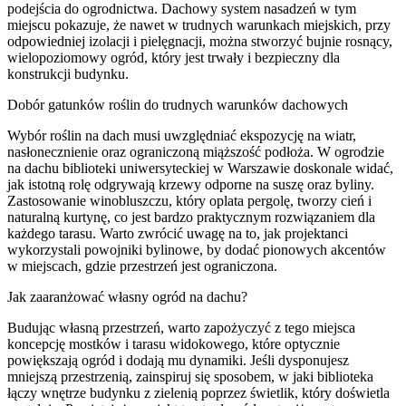
podejścia do ogrodnictwa. Dachowy system nasadzeń w tym
miejscu pokazuje, że nawet w trudnych warunkach miejskich, przy
odpowiedniej izolacji i pielęgnacji, można stworzyć bujnie rosnący,
wielopoziomowy ogród, który jest trwały i bezpieczny dla
konstrukcji budynku.
Dobór gatunków roślin do trudnych warunków dachowych
Wybór roślin na dach musi uwzględniać ekspozycję na wiatr,
nasłonecznienie oraz ograniczoną miąższość podłoża. W ogrodzie
na dachu biblioteki uniwersyteckiej w Warszawie doskonale widać,
jak istotną rolę odgrywają krzewy odporne na suszę oraz byliny.
Zastosowanie winobluszczu, który oplata pergolę, tworzy cień i
naturalną kurtynę, co jest bardzo praktycznym rozwiązaniem dla
każdego tarasu. Warto zwrócić uwagę na to, jak projektanci
wykorzystali powojniki bylinowe, by dodać pionowych akcentów
w miejscach, gdzie przestrzeń jest ograniczona.
Jak zaaranżować własny ogród na dachu?
Budując własną przestrzeń, warto zapożyczyć z tego miejsca
koncepcję mostków i tarasu widokowego, które optycznie
powiększają ogród i dodają mu dynamiki. Jeśli dysponujesz
mniejszą przestrzenią, zainspiruj się sposobem, w jaki biblioteka
łączy wnętrze budynku z zielenią poprzez świetlik, który doświetla