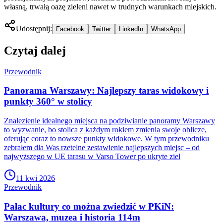
własną, trwałą oazę zieleni nawet w trudnych warunkach miejskich.
Udostępnij:
Facebook
Twitter
LinkedIn
WhatsApp
Czytaj dalej
Przewodnik
Panorama Warszawy: Najlepszy taras widokowy i
punkty 360° w stolicy
Znalezienie idealnego miejsca na podziwianie panoramy Warszawy
to wyzwanie, bo stolica z każdym rokiem zmienia swoje oblicze,
oferując coraz to nowsze punkty widokowe. W tym przewodniku
zebrałem dla Was rzetelne zestawienie najlepszych miejsc – od
najwyższego w UE tarasu w Varso Tower po ukryte ziel
11 kwi 2026
Przewodnik
Pałac kultury co można zwiedzić w PKiN:
Warszawa, muzea i historia 114m