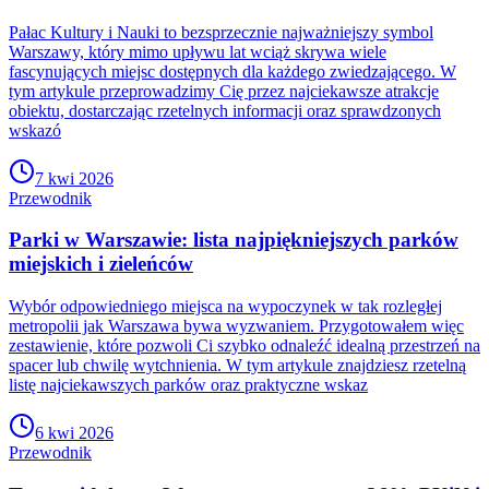
Pałac Kultury i Nauki to bezsprzecznie najważniejszy symbol
Warszawy, który mimo upływu lat wciąż skrywa wiele
fascynujących miejsc dostępnych dla każdego zwiedzającego. W
tym artykule przeprowadzimy Cię przez najciekawsze atrakcje
obiektu, dostarczając rzetelnych informacji oraz sprawdzonych
wskazó
7 kwi 2026
Przewodnik
Parki w Warszawie: lista najpiękniejszych parków
miejskich i zieleńców
Wybór odpowiedniego miejsca na wypoczynek w tak rozległej
metropolii jak Warszawa bywa wyzwaniem. Przygotowałem więc
zestawienie, które pozwoli Ci szybko odnaleźć idealną przestrzeń na
spacer lub chwilę wytchnienia. W tym artykule znajdziesz rzetelną
listę najciekawszych parków oraz praktyczne wskaz
6 kwi 2026
Przewodnik