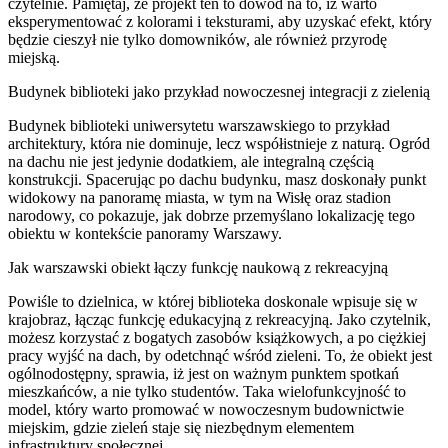
czytelnie. Pamiętaj, że projekt ten to dowód na to, iż warto
eksperymentować z kolorami i teksturami, aby uzyskać efekt, który
będzie cieszył nie tylko domowników, ale również przyrodę
miejską.
Budynek biblioteki jako przykład nowoczesnej integracji z zielenią
Budynek biblioteki uniwersytetu warszawskiego to przykład
architektury, która nie dominuje, lecz współistnieje z naturą. Ogród
na dachu nie jest jedynie dodatkiem, ale integralną częścią
konstrukcji. Spacerując po dachu budynku, masz doskonały punkt
widokowy na panoramę miasta, w tym na Wisłę oraz stadion
narodowy, co pokazuje, jak dobrze przemyślano lokalizację tego
obiektu w kontekście panoramy Warszawy.
Jak warszawski obiekt łączy funkcję naukową z rekreacyjną
Powiśle to dzielnica, w której biblioteka doskonale wpisuje się w
krajobraz, łącząc funkcję edukacyjną z rekreacyjną. Jako czytelnik,
możesz korzystać z bogatych zasobów książkowych, a po ciężkiej
pracy wyjść na dach, by odetchnąć wśród zieleni. To, że obiekt jest
ogólnodostępny, sprawia, iż jest on ważnym punktem spotkań
mieszkańców, a nie tylko studentów. Taka wielofunkcyjność to
model, który warto promować w nowoczesnym budownictwie
miejskim, gdzie zieleń staje się niezbędnym elementem
infrastruktury społecznej.