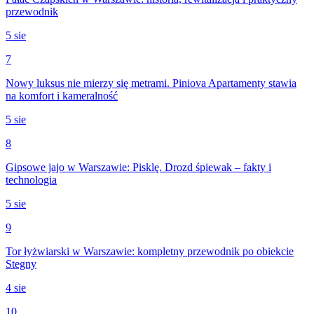
przewodnik
5 sie
7
Nowy luksus nie mierzy się metrami. Piniova Apartamenty stawia
na komfort i kameralność
5 sie
8
Gipsowe jajo w Warszawie: Pisklę. Drozd śpiewak – fakty i
technologia
5 sie
9
Tor łyżwiarski w Warszawie: kompletny przewodnik po obiekcie
Stegny
4 sie
10