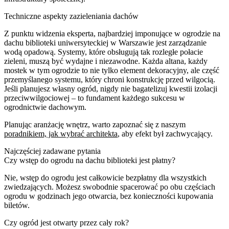
Techniczne aspekty zazieleniania dachów
Z punktu widzenia eksperta, najbardziej imponujące w ogrodzie na
dachu biblioteki uniwersyteckiej w Warszawie jest zarządzanie
wodą opadową. Systemy, które obsługują tak rozległe połacie
zieleni, muszą być wydajne i niezawodne. Każda altana, każdy
mostek w tym ogrodzie to nie tylko element dekoracyjny, ale część
przemyślanego systemu, który chroni konstrukcję przed wilgocią.
Jeśli planujesz własny ogród, nigdy nie bagatelizuj kwestii izolacji
przeciwwilgociowej – to fundament każdego sukcesu w
ogrodnictwie dachowym.
Planując aranżację wnętrz, warto zapoznać się z naszym
poradnikiem, jak wybrać architekta
, aby efekt był zachwycający.
Najczęściej zadawane pytania
Czy wstęp do ogrodu na dachu biblioteki jest płatny?
Nie, wstęp do ogrodu jest całkowicie bezpłatny dla wszystkich
zwiedzających. Możesz swobodnie spacerować po obu częściach
ogrodu w godzinach jego otwarcia, bez konieczności kupowania
biletów.
Czy ogród jest otwarty przez cały rok?