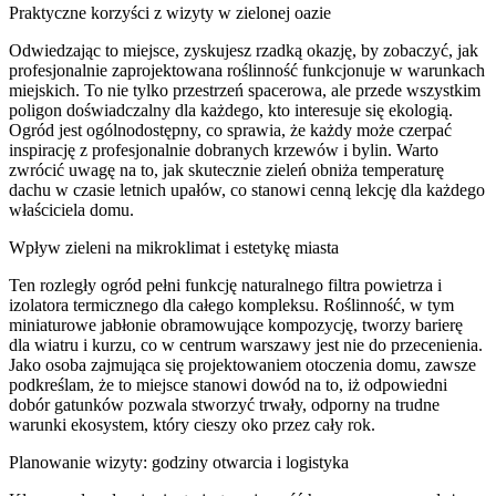
Praktyczne korzyści z wizyty w zielonej oazie
Odwiedzając to miejsce, zyskujesz rzadką okazję, by zobaczyć, jak
profesjonalnie zaprojektowana roślinność funkcjonuje w warunkach
miejskich. To nie tylko przestrzeń spacerowa, ale przede wszystkim
poligon doświadczalny dla każdego, kto interesuje się ekologią.
Ogród jest ogólnodostępny, co sprawia, że każdy może czerpać
inspirację z profesjonalnie dobranych krzewów i bylin. Warto
zwrócić uwagę na to, jak skutecznie zieleń obniża temperaturę
dachu w czasie letnich upałów, co stanowi cenną lekcję dla każdego
właściciela domu.
Wpływ zieleni na mikroklimat i estetykę miasta
Ten rozległy ogród pełni funkcję naturalnego filtra powietrza i
izolatora termicznego dla całego kompleksu. Roślinność, w tym
miniaturowe jabłonie obramowujące kompozycję, tworzy barierę
dla wiatru i kurzu, co w centrum warszawy jest nie do przecenienia.
Jako osoba zajmująca się projektowaniem otoczenia domu, zawsze
podkreślam, że to miejsce stanowi dowód na to, iż odpowiedni
dobór gatunków pozwala stworzyć trwały, odporny na trudne
warunki ekosystem, który cieszy oko przez cały rok.
Planowanie wizyty: godziny otwarcia i logistyka