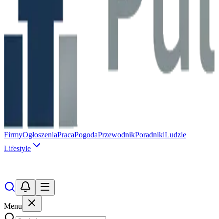
Firmy
Ogłoszenia
Praca
Pogoda
Przewodnik
Poradniki
Ludzie
Lifestyle
Menu