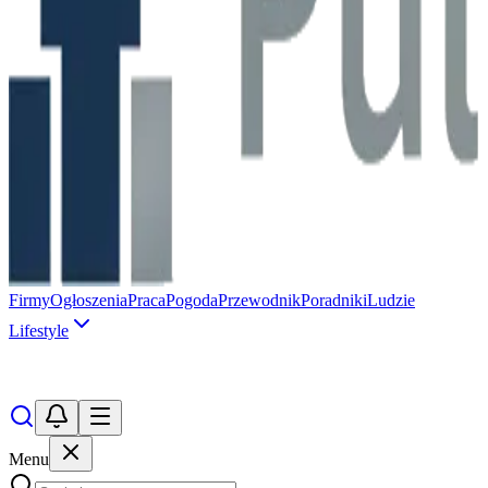
Firmy
Ogłoszenia
Praca
Pogoda
Przewodnik
Poradniki
Ludzie
Lifestyle
Menu