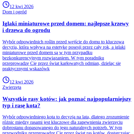
12 kwi 2026
Dom i ogród
Iglaki miniaturowe przed domem: najlepsze krzewy
i drzewa do ogrodu
Wybór odpowiednich roślin przed wejście do domu to kluczowa
decyzja, która wpływa na estetykę posesji przez cały rok, a iglaki
miniaturowe przed domem są w tym przypadku
bezkonkurencyjnym rozwiązaniem. W tym poradniku
przeprowadzę Cię przez świat karłowatych odmian, dzieląc się
praktycznymi wskazówk
12 kwi 2026
Zwierzęta
Wszystkie rasy kotów: jak poznać najpopularniejszy
typ i rasę kota?
Wybór odpowiedniego kota to decyzja na lata, dlatego zrozumienie
różnic między rasami jest kluczowe dla zapewnienia zwierzęciu
dobrostanu dopasowanego do jego naturalnych potrzeb. W tym
przewodniku przeprowadzę Cię przez świat ras kotów, dostarczając