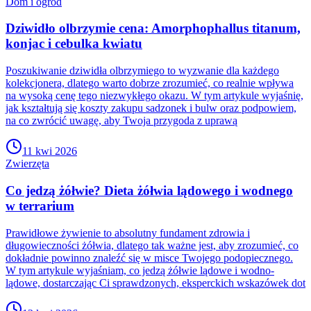
Dom i ogród
Dziwidło olbrzymie cena: Amorphophallus titanum,
konjac i cebulka kwiatu
Poszukiwanie dziwidła olbrzymiego to wyzwanie dla każdego
kolekcjonera, dlatego warto dobrze zrozumieć, co realnie wpływa
na wysoką cenę tego niezwykłego okazu. W tym artykule wyjaśnię,
jak kształtują się koszty zakupu sadzonek i bulw oraz podpowiem,
na co zwrócić uwagę, aby Twoja przygoda z uprawą
11 kwi 2026
Zwierzęta
Co jedzą żółwie? Dieta żółwia lądowego i wodnego
w terrarium
Prawidłowe żywienie to absolutny fundament zdrowia i
długowieczności żółwia, dlatego tak ważne jest, aby zrozumieć, co
dokładnie powinno znaleźć się w misce Twojego podopiecznego.
W tym artykule wyjaśniam, co jedzą żółwie lądowe i wodno-
lądowe, dostarczając Ci sprawdzonych, eksperckich wskazówek dot