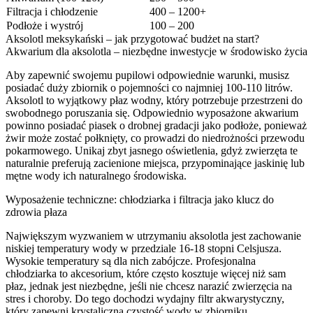
Filtracja i chłodzenie
400 – 1200+
Podłoże i wystrój
100 – 200
Aksolotl meksykański – jak przygotować budżet na start?
Akwarium dla aksolotla – niezbędne inwestycje w środowisko życia
Aby zapewnić swojemu pupilowi odpowiednie warunki, musisz
posiadać duży zbiornik o pojemności co najmniej 100-110 litrów.
Aksolotl to wyjątkowy płaz wodny, który potrzebuje przestrzeni do
swobodnego poruszania się. Odpowiednio wyposażone akwarium
powinno posiadać piasek o drobnej gradacji jako podłoże, ponieważ
żwir może zostać połknięty, co prowadzi do niedrożności przewodu
pokarmowego. Unikaj zbyt jasnego oświetlenia, gdyż zwierzęta te
naturalnie preferują zacienione miejsca, przypominające jaskinię lub
mętne wody ich naturalnego środowiska.
Wyposażenie techniczne: chłodziarka i filtracja jako klucz do
zdrowia płaza
Największym wyzwaniem w utrzymaniu aksolotla jest zachowanie
niskiej temperatury wody w przedziale 16-18 stopni Celsjusza.
Wysokie temperatury są dla nich zabójcze. Profesjonalna
chłodziarka to akcesorium, które często kosztuje więcej niż sam
płaz, jednak jest niezbędne, jeśli nie chcesz narazić zwierzęcia na
stres i choroby. Do tego dochodzi wydajny filtr akwarystyczny,
który zapewni krystaliczną czystość wody w zbiorniku.