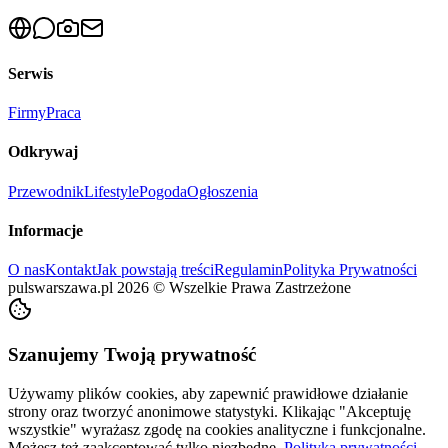
Serwis
Firmy
Praca
Odkrywaj
Przewodnik
Lifestyle
Pogoda
Ogłoszenia
Informacje
O nas
Kontakt
Jak powstają treści
Regulamin
Polityka Prywatności
pulswarszawa.pl
2026
©
Wszelkie Prawa Zastrzeżone
Szanujemy Twoją prywatność
Używamy plików cookies, aby zapewnić prawidłowe działanie
strony oraz tworzyć anonimowe statystyki. Klikając "Akceptuję
wszystkie" wyrażasz zgodę na cookies analityczne i funkcjonalne.
Możesz też zaakceptować tylko niezbędne.
Polityka prywatności