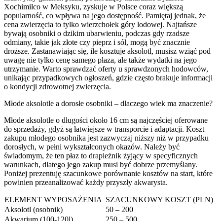
Xochimilco w Meksyku, zyskuje w Polsce coraz większą
popularność, co wpływa na jego dostępność. Pamiętaj jednak, że
cena zwierzęcia to tylko wierzchołek góry lodowej. Najtańsze
bywają osobniki o dzikim ubarwieniu, podczas gdy rzadsze
odmiany, takie jak złote czy pieprz i sól, mogą być znacznie
droższe. Zastanawiając się, ile kosztuje aksolotl, musisz wziąć pod
uwagę nie tylko cenę samego płaza, ale także wydatki na jego
utrzymanie. Warto sprawdzać oferty u sprawdzonych hodowców,
unikając przypadkowych ogłoszeń, gdzie często brakuje informacji
o kondycji zdrowotnej zwierzęcia.
Młode aksolotle a dorosłe osobniki – dlaczego wiek ma znaczenie?
Młode aksolotle o długości około 16 cm są najczęściej oferowane
do sprzedaży, gdyż są łatwiejsze w transporcie i adaptacji. Koszt
zakupu młodego osobnika jest zazwyczaj niższy niż w przypadku
dorosłych, w pełni wykształconych okazów. Należy być
świadomym, że ten płaz to drapieżnik żyjący w specyficznych
warunkach, dlatego jego zakup musi być dobrze przemyślany.
Poniżej prezentuję szacunkowe porównanie kosztów na start, które
powinien przeanalizować każdy przyszły akwarysta.
ELEMENT WYPOSAŻENIA
SZACUNKOWY KOSZT (PLN)
Aksolotl (osobnik)
50 – 200
Akwarium (100-120l)
250 – 500