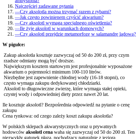
ambystoma?
Najczęściej zadawane pytania
—
Czy aksolotla można trzymać razem z rybami?
—
Jak często powinienem czyścić akwarium?
—
Czy aksolotl wymaga specjalnego oświetlenia?
—
Ile żyje aksolotl w warunkach domowych?
—
Czy aksolotl przejdzie metamorfozę w salamandrę lądową?
W pigułce:
Zakup aksolotla kosztuje zazwyczaj od 50 do 200 zł, przy czym
rzadsze odmiany mogą być droższe.
Największym kosztem startowym jest profesjonalnie wyposażone
akwarium o pojemności minimum 100-110 litrów.
Niezbędne jest zapewnienie chłodnej wody (16-18 stopni), co
często wymaga zakupu dedykowanej chłodziarki.
Aksolotl to długowieczne zwierzę, które wymaga stałej opieki,
czystej wody i odpowiedniej diety przez nawet 20 lat.
Ile kosztuje aksolotl? Bezpośrednia odpowiedź na pytanie o cenę
zakupu
Cena rynkowa: od czego zależy koszt zakupu aksolotla?
W polskich sklepach akwarystycznych oraz u prywatnych
hodowców
aksolotl cena
waha się zazwyczaj od 50 do 200 zł. Ten
niezwykły gatunek płaza, pochodzący naturalnie z jeziora