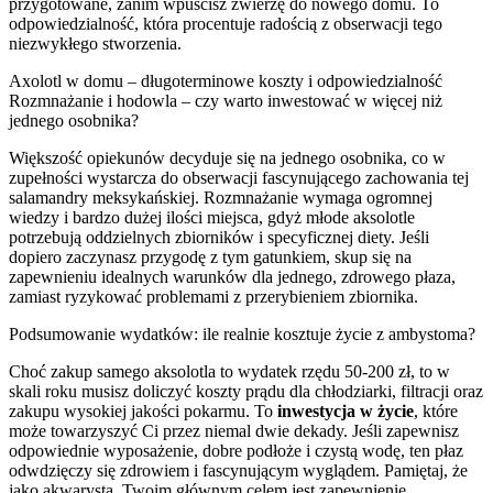
przygotowane, zanim wpuścisz zwierzę do nowego domu. To
odpowiedzialność, która procentuje radością z obserwacji tego
niezwykłego stworzenia.
Axolotl w domu – długoterminowe koszty i odpowiedzialność
Rozmnażanie i hodowla – czy warto inwestować w więcej niż
jednego osobnika?
Większość opiekunów decyduje się na jednego osobnika, co w
zupełności wystarcza do obserwacji fascynującego zachowania tej
salamandry meksykańskiej. Rozmnażanie wymaga ogromnej
wiedzy i bardzo dużej ilości miejsca, gdyż młode aksolotle
potrzebują oddzielnych zbiorników i specyficznej diety. Jeśli
dopiero zaczynasz przygodę z tym gatunkiem, skup się na
zapewnieniu idealnych warunków dla jednego, zdrowego płaza,
zamiast ryzykować problemami z przerybieniem zbiornika.
Podsumowanie wydatków: ile realnie kosztuje życie z ambystoma?
Choć zakup samego aksolotla to wydatek rzędu 50-200 zł, to w
skali roku musisz doliczyć koszty prądu dla chłodziarki, filtracji oraz
zakupu wysokiej jakości pokarmu. To
inwestycja w życie
, które
może towarzyszyć Ci przez niemal dwie dekady. Jeśli zapewnisz
odpowiednie wyposażenie, dobre podłoże i czystą wodę, ten płaz
odwdzięczy się zdrowiem i fascynującym wyglądem. Pamiętaj, że
jako akwarysta, Twoim głównym celem jest zapewnienie