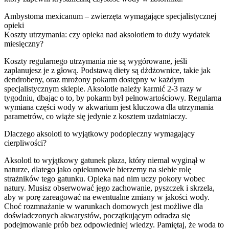
Ambystoma mexicanum – zwierzęta wymagające specjalistycznej
opieki
Koszty utrzymania: czy opieka nad aksolotlem to duży wydatek
miesięczny?
Koszty regularnego utrzymania nie są wygórowane, jeśli
zaplanujesz je z głową. Podstawą diety są dżdżownice, takie jak
dendrobeny, oraz mrożony pokarm dostępny w każdym
specjalistycznym sklepie. Aksolotle należy karmić 2-3 razy w
tygodniu, dbając o to, by pokarm był pełnowartościowy. Regularna
wymiana części wody w akwarium jest kluczowa dla utrzymania
parametrów, co wiąże się jedynie z kosztem uzdatniaczy.
Dlaczego aksolotl to wyjątkowy podopieczny wymagający
cierpliwości?
Aksolotl to wyjątkowy gatunek płaza, który niemal wyginął w
naturze, dlatego jako opiekunowie bierzemy na siebie rolę
strażników tego gatunku. Opieka nad nim uczy pokory wobec
natury. Musisz obserwować jego zachowanie, pyszczek i skrzela,
aby w porę zareagować na ewentualne zmiany w jakości wody.
Choć rozmnażanie w warunkach domowych jest możliwe dla
doświadczonych akwarystów, początkującym odradza się
podejmowanie prób bez odpowiedniej wiedzy. Pamiętaj, że woda to