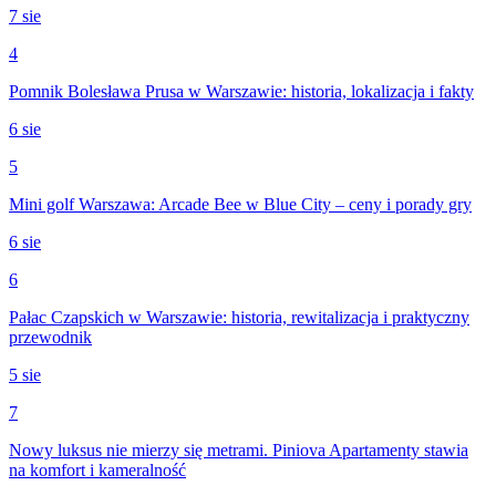
7 sie
4
Pomnik Bolesława Prusa w Warszawie: historia, lokalizacja i fakty
6 sie
5
Mini golf Warszawa: Arcade Bee w Blue City – ceny i porady gry
6 sie
6
Pałac Czapskich w Warszawie: historia, rewitalizacja i praktyczny
przewodnik
5 sie
7
Nowy luksus nie mierzy się metrami. Piniova Apartamenty stawia
na komfort i kameralność