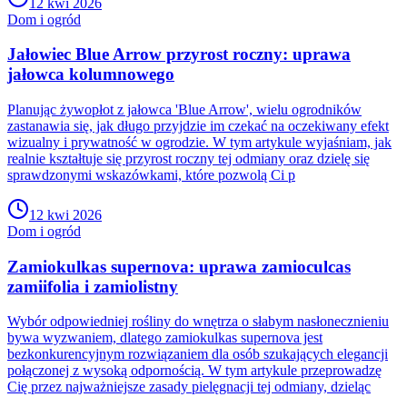
12 kwi 2026
Dom i ogród
Jałowiec Blue Arrow przyrost roczny: uprawa
jałowca kolumnowego
Planując żywopłot z jałowca 'Blue Arrow', wielu ogrodników
zastanawia się, jak długo przyjdzie im czekać na oczekiwany efekt
wizualny i prywatność w ogrodzie. W tym artykule wyjaśniam, jak
realnie kształtuje się przyrost roczny tej odmiany oraz dzielę się
sprawdzonymi wskazówkami, które pozwolą Ci p
12 kwi 2026
Dom i ogród
Zamiokulkas supernova: uprawa zamioculcas
zamiifolia i zamiolistny
Wybór odpowiedniej rośliny do wnętrza o słabym nasłonecznieniu
bywa wyzwaniem, dlatego zamiokulkas supernova jest
bezkonkurencyjnym rozwiązaniem dla osób szukających elegancji
połączonej z wysoką odpornością. W tym artykule przeprowadzę
Cię przez najważniejsze zasady pielęgnacji tej odmiany, dzieląc