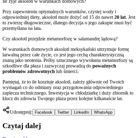
Ile żyje aksolotl w warunkach domowych?
Przy zapewnieniu optymalnych warunków, czystej wody i
odpowiedniej diety, aksolotl może dożyć od 15 do nawet
20 lat
. Jest
to zwierzę długowieczne, dlatego decyzja o jego zakupie musi być
przemyślana na lata.
Czy aksolotl przejdzie metamorfozę w salamandrę lądową?
W warunkach domowych aksolotl meksykański utrzymuje formę
larwalną przez całe życie, co jest jego cechą charakterystyczną
znaną jako neotenia. Próby sztucznego wywołania metamorfozy są
szkodliwe dla płaza i zazwyczaj prowadzą do
poważnych
problemów zdrowotnych
lub śmierci.
Pamiętaj, że to ile kosztuje aksolotl, zależy głównie od Twoich
wymagań co do odmiany oraz przygotowania odpowiedniego
zaplecza technicznego. Inwestycja w chłodziarkę i duży zbiornik to
klucz do zdrowia Twojego płaza przez kolejne kilkanaście lat.
Udostępnij:
Facebook
Twitter
LinkedIn
WhatsApp
Czytaj dalej