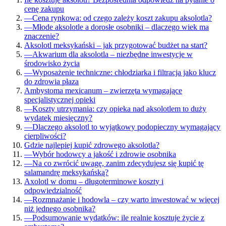
cenę zakupu
—
Cena rynkowa: od czego zależy koszt zakupu aksolotla?
—
Młode aksolotle a dorosłe osobniki – dlaczego wiek ma
znaczenie?
Aksolotl meksykański – jak przygotować budżet na start?
—
Akwarium dla aksolotla – niezbędne inwestycje w
środowisko życia
—
Wyposażenie techniczne: chłodziarka i filtracja jako klucz
do zdrowia płaza
Ambystoma mexicanum – zwierzęta wymagające
specjalistycznej opieki
—
Koszty utrzymania: czy opieka nad aksolotlem to duży
wydatek miesięczny?
—
Dlaczego aksolotl to wyjątkowy podopieczny wymagający
cierpliwości?
Gdzie najlepiej kupić zdrowego aksolotla?
—
Wybór hodowcy a jakość i zdrowie osobnika
—
Na co zwrócić uwagę, zanim zdecydujesz się kupić tę
salamandrę meksykańską?
Axolotl w domu – długoterminowe koszty i
odpowiedzialność
—
Rozmnażanie i hodowla – czy warto inwestować w więcej
niż jednego osobnika?
—
Podsumowanie wydatków: ile realnie kosztuje życie z