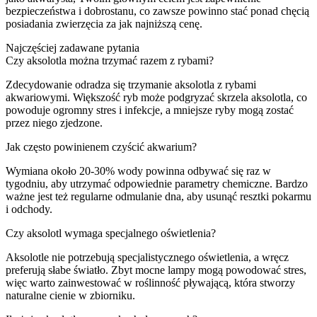
bezpieczeństwa i dobrostanu, co zawsze powinno stać ponad chęcią
posiadania zwierzęcia za jak najniższą cenę.
Najczęściej zadawane pytania
Czy aksolotla można trzymać razem z rybami?
Zdecydowanie odradza się trzymanie aksolotla z rybami
akwariowymi. Większość ryb może podgryzać skrzela aksolotla, co
powoduje ogromny stres i infekcje, a mniejsze ryby mogą zostać
przez niego zjedzone.
Jak często powinienem czyścić akwarium?
Wymiana około 20-30% wody powinna odbywać się raz w
tygodniu, aby utrzymać odpowiednie parametry chemiczne. Bardzo
ważne jest też regularne odmulanie dna, aby usunąć resztki pokarmu
i odchody.
Czy aksolotl wymaga specjalnego oświetlenia?
Aksolotle nie potrzebują specjalistycznego oświetlenia, a wręcz
preferują słabe światło. Zbyt mocne lampy mogą powodować stres,
więc warto zainwestować w roślinność pływającą, która stworzy
naturalne cienie w zbiorniku.