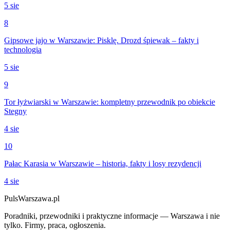
5 sie
8
Gipsowe jajo w Warszawie: Pisklę. Drozd śpiewak – fakty i
technologia
5 sie
9
Tor łyżwiarski w Warszawie: kompletny przewodnik po obiekcie
Stegny
4 sie
10
Pałac Karasia w Warszawie – historia, fakty i losy rezydencji
4 sie
PulsWarszawa.pl
Poradniki, przewodniki i praktyczne informacje — Warszawa i nie
tylko. Firmy, praca, ogłoszenia.