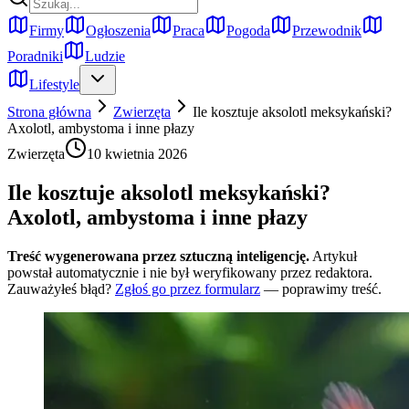
Firmy
Ogłoszenia
Praca
Pogoda
Przewodnik
Poradniki
Ludzie
Lifestyle
Strona główna
Zwierzęta
Ile kosztuje aksolotl meksykański?
Axolotl, ambystoma i inne płazy
Zwierzęta
10 kwietnia 2026
Ile kosztuje aksolotl meksykański?
Axolotl, ambystoma i inne płazy
Treść wygenerowana przez sztuczną inteligencję.
Artykuł
powstał automatycznie i nie był weryfikowany przez redaktora.
Zauważyłeś błąd?
Zgłoś go przez formularz
— poprawimy treść.