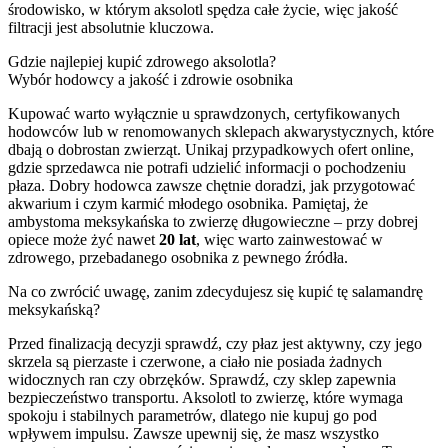
środowisko, w którym aksolotl spędza całe życie, więc jakość
filtracji jest absolutnie kluczowa.
Gdzie najlepiej kupić zdrowego aksolotla?
Wybór hodowcy a jakość i zdrowie osobnika
Kupować warto wyłącznie u sprawdzonych, certyfikowanych
hodowców lub w renomowanych sklepach akwarystycznych, które
dbają o dobrostan zwierząt. Unikaj przypadkowych ofert online,
gdzie sprzedawca nie potrafi udzielić informacji o pochodzeniu
płaza. Dobry hodowca zawsze chętnie doradzi, jak przygotować
akwarium i czym karmić młodego osobnika. Pamiętaj, że
ambystoma meksykańska to zwierzę długowieczne – przy dobrej
opiece może żyć nawet
20 lat
, więc warto zainwestować w
zdrowego, przebadanego osobnika z pewnego źródła.
Na co zwrócić uwagę, zanim zdecydujesz się kupić tę salamandrę
meksykańską?
Przed finalizacją decyzji sprawdź, czy płaz jest aktywny, czy jego
skrzela są pierzaste i czerwone, a ciało nie posiada żadnych
widocznych ran czy obrzęków. Sprawdź, czy sklep zapewnia
bezpieczeństwo transportu. Aksolotl to zwierzę, które wymaga
spokoju i stabilnych parametrów, dlatego nie kupuj go pod
wpływem impulsu. Zawsze upewnij się, że masz wszystko