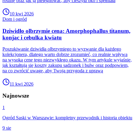
roślinę oraz jak ją pielęgnować, aby cieszyła oko i spełniała
10 kwi 2026
Dom i ogród
Dziwidło olbrzymie cena: Amorphophallus titanum,
konjac i cebulka kwiatu
Poszukiwanie dziwidła olbrzymiego to wyzwanie dla każdego
kolekcjonera, dlatego warto dobrze zrozumieć, co realnie wpływa
na wysoką cenę tego niezwykłego okazu. W tym artykule wyjaśnię,
jak kształtują się koszty zakupu sadzonek i bulw oraz podpowiem,
na co zwrócić uwagę, aby Twoja przygoda z uprawą
11 kwi 2026
Najnowsze
1
Ogród Saski w Warszawie: kompletny przewodnik i historia obiektu
9 sie