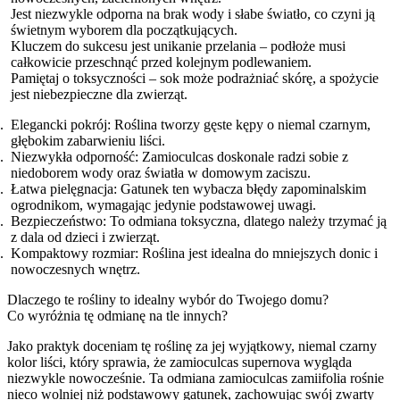
Jest niezwykle odporna na brak wody i słabe światło, co czyni ją
świetnym wyborem dla początkujących.
Kluczem do sukcesu jest unikanie przelania – podłoże musi
całkowicie przeschnąć przed kolejnym podlewaniem.
Pamiętaj o toksyczności – sok może podrażniać skórę, a spożycie
jest niebezpieczne dla zwierząt.
Elegancki pokrój: Roślina tworzy gęste kępy o niemal czarnym,
głębokim zabarwieniu liści.
Niezwykła odporność: Zamioculcas doskonale radzi sobie z
niedoborem wody oraz światła w domowym zaciszu.
Łatwa pielęgnacja: Gatunek ten wybacza błędy zapominalskim
ogrodnikom, wymagając jedynie podstawowej uwagi.
Bezpieczeństwo: To odmiana toksyczna, dlatego należy trzymać ją
z dala od dzieci i zwierząt.
Kompaktowy rozmiar: Roślina jest idealna do mniejszych donic i
nowoczesnych wnętrz.
Dlaczego te rośliny to idealny wybór do Twojego domu?
Co wyróżnia tę odmianę na tle innych?
Jako praktyk doceniam tę roślinę za jej wyjątkowy, niemal czarny
kolor liści, który sprawia, że zamioculcas supernova wygląda
niezwykle nowocześnie. Ta odmiana zamioculcas zamiifolia rośnie
nieco wolniej niż podstawowy gatunek, zachowując swój zwarty