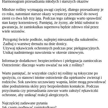
Harmonogram przesadzania młodych i starszych okazów
Młodsze rośliny wymagają uwagi częściej, dlatego przesadzamy je
co roku, natomiast starsze okazy wystarczy przenieść do nowej
ziemi co dwa lub trzy lata. Podczas tego zabiegu warto sprawdzić
stan karpy korzeniowej. Pamiętaj, że żyzny, ale lekki substrat to
gwarancja, że zamiokulkas supernova będzie zdrowo rósł przez
wiele sezonów.
Przygotuj świeże podłoże, najlepiej mieszankę dla sukulentów.
Zadbaj o warstwę drenażu na dnie donicy.
Używaj rękawiczek ochronnych podczas prac pielęgnacyjnych.
Unikaj nadmiernego nawożenia w okresie zimowym.
Informacje dodatkowe: bezpieczeństwo i pielęgnacja zamioculcas
Ostrzeżenie: dlaczego warto uważać na sok z rośliny?
Warto pamiętać, że wszystkie części tej rośliny są toksyczne po
spożyciu, co stanowi istotne ostrzeżenie dla opiekunów zwierząt i
rodziców. Sok zawiera szczawiany wapnia, które mogą powodować
silne podrażnienia skóry przy bezpośrednim kontakcie. Podczas
przycinania czy przesadzania zawsze warto założyć rękawiczki
ochronne, aby uniknąć reakcji alergicznych.
Najczęściej zadawane pytania
Jak często podlewać zamiokulkasa?