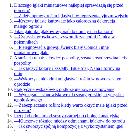
Dlaczego iglaki miniaturowe najlepiej sprawdzają się przed
domem?
—
Zalety uprawy roślin iglastych w reprezentacyjnym wejściu
—
Krzewy iglaste karłowate jako całoroczna dekoracja
małego ogrodu
Jakie gatunki iglaków wybrać do donicy i na balkon?
—
Cyprysik groszkowy i żywotnik zachodni Danica w
pojemnikach
—
Pielęgnować z głową: świerk biały Conica i inne
miniaturowe iglaki
Aranżacja rabat: jałowiec pospolity, sosna kosodrzewina i cis
pospolity
—
Jak łączyć kolory i kształty: Blue Star, Nana i formy na
pniu
—
Wykorzystanie odmian iglastych roślin w nowoczesnym
ogrodzie
Praktyczne wskazówki: podłoże glebowe i zimowanie
—
Wymagania stanowiskowe dla sosny górskiej i cyprysika
tępołuskowego
—
Zabezpieczanie roślin: kiedy warto okryć małe iglaki przed
mrozem?
Przegląd odmian: od sosny czarnej po choinę kanadyjską
—
Kluczowe różnice między odmianami iglaków do ogrodu
—
Jak stworzyć spójną kompozycję z wykorzystaniem igieł