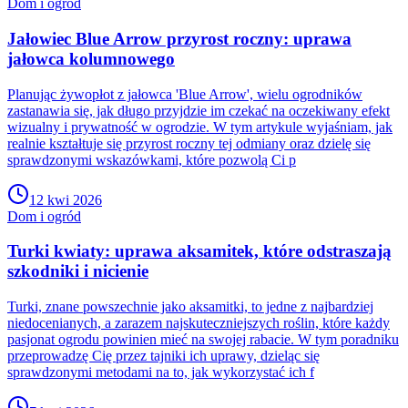
Dom i ogród
Jałowiec Blue Arrow przyrost roczny: uprawa
jałowca kolumnowego
Planując żywopłot z jałowca 'Blue Arrow', wielu ogrodników
zastanawia się, jak długo przyjdzie im czekać na oczekiwany efekt
wizualny i prywatność w ogrodzie. W tym artykule wyjaśniam, jak
realnie kształtuje się przyrost roczny tej odmiany oraz dzielę się
sprawdzonymi wskazówkami, które pozwolą Ci p
12 kwi 2026
Dom i ogród
Turki kwiaty: uprawa aksamitek, które odstraszają
szkodniki i nicienie
Turki, znane powszechnie jako aksamitki, to jedne z najbardziej
niedocenianych, a zarazem najskuteczniejszych roślin, które każdy
pasjonat ogrodu powinien mieć na swojej rabacie. W tym poradniku
przeprowadzę Cię przez tajniki ich uprawy, dzieląc się
sprawdzonymi metodami na to, jak wykorzystać ich f