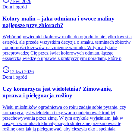
7 kwi 2026
Dom i ogród
Kolory malin – jaka odmiana i owoce maliny
najlepsze przy zbiorach?
Wybór odpowiednich kolorów malin do ogrodu to nie tylko kwestia
estetyki, ale przede wszystkim decyzja o smaku, terminach zbiorów
i odporności krzewów na zmienne warunki. W tym artykule
przeprowadzę Cię przez świat kolorowych odmian, łącząc
ekspercką wiedzę o uprawie z praktycznymi poradami, które p
12 kwi 2026
Dom i ogród
Czy komarzyca jest wieloletnia? Zimowanie,
uprawa i pielęgnacja rośliny
Wielu miłośników ogrodnictwa co roku zadaje sobie pytanie, czy
komarzyca jest wieloletnia i czy warto podejmować trud jej
przechowywania przez zimę. W tym artykule wyjaśniam, jak w
naszych warunkach klimatycznych skutecznie przezimować tę
roślinę oraz jak ją pielęgnować, aby cieszyła oko i spełniała