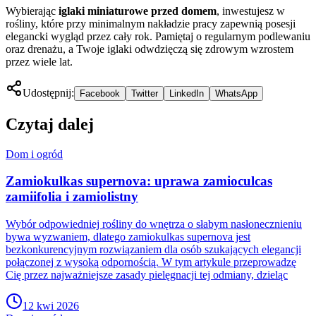
Wybierając
iglaki miniaturowe przed domem
, inwestujesz w
rośliny, które przy minimalnym nakładzie pracy zapewnią posesji
elegancki wygląd przez cały rok. Pamiętaj o regularnym podlewaniu
oraz drenażu, a Twoje iglaki odwdzięczą się zdrowym wzrostem
przez wiele lat.
Udostępnij:
Facebook
Twitter
LinkedIn
WhatsApp
Czytaj dalej
Dom i ogród
Zamiokulkas supernova: uprawa zamioculcas
zamiifolia i zamiolistny
Wybór odpowiedniej rośliny do wnętrza o słabym nasłonecznieniu
bywa wyzwaniem, dlatego zamiokulkas supernova jest
bezkonkurencyjnym rozwiązaniem dla osób szukających elegancji
połączonej z wysoką odpornością. W tym artykule przeprowadzę
Cię przez najważniejsze zasady pielęgnacji tej odmiany, dzieląc
12 kwi 2026