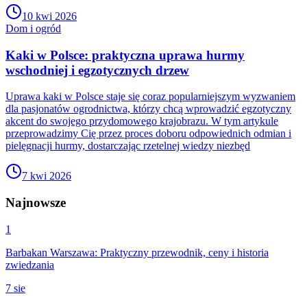
10 kwi 2026
Dom i ogród
Kaki w Polsce: praktyczna uprawa hurmy
wschodniej i egzotycznych drzew
Uprawa kaki w Polsce staje się coraz popularniejszym wyzwaniem
dla pasjonatów ogrodnictwa, którzy chcą wprowadzić egzotyczny
akcent do swojego przydomowego krajobrazu. W tym artykule
przeprowadzimy Cię przez proces doboru odpowiednich odmian i
pielęgnacji hurmy, dostarczając rzetelnej wiedzy niezbęd
7 kwi 2026
Najnowsze
1
Barbakan Warszawa: Praktyczny przewodnik, ceny i historia
zwiedzania
7 sie