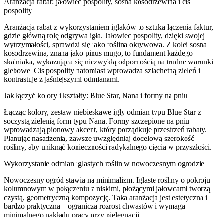
Aranżacja rabat: jałowiec pospolity, sosna kosodrzewina i cis
pospolity
Aranżacja rabat z wykorzystaniem iglaków to sztuka łączenia faktur,
gdzie główną rolę odgrywa igła. Jałowiec pospolity, dzięki swojej
wytrzymałości, sprawdzi się jako roślina okrywowa. Z kolei sosna
kosodrzewina, znana jako pinus mugo, to fundament każdego
skalniaka, wykazująca się niezwykłą odpornością na trudne warunki
glebowe. Cis pospolity natomiast wprowadza szlachetną zieleń i
kontrastuje z jaśniejszymi odmianami.
Jak łączyć kolory i kształty: Blue Star, Nana i formy na pniu
Łącząc kolory, zestaw niebieskawe igły odmian typu Blue Star z
soczystą zielenią form typu Nana. Formy szczepione na pniu
wprowadzają pionowy akcent, który porządkuje przestrzeń rabaty.
Planując nasadzenia, zawsze uwzględniaj docelową szerokość
rośliny, aby uniknąć konieczności radykalnego cięcia w przyszłości.
Wykorzystanie odmian iglastych roślin w nowoczesnym ogrodzie
Nowoczesny ogród stawia na minimalizm. Iglaste rośliny o pokroju
kolumnowym w połączeniu z niskimi, płożącymi jałowcami tworzą
czystą, geometryczną kompozycję. Taka aranżacja jest estetyczna i
bardzo praktyczna – ogranicza rozrost chwastów i wymaga
minimalnego nakładu pracy przy pielęgnacji.