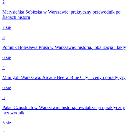
2
Marysieńka Sobieska w Warszawie: praktyczny przewodnik po
śladach historii
7 sie
3
Pomnik Bolesława Prusa w Warszawie: historia, lokalizacja i fakty
6 sie
4
Mini golf Warszawa: Arcade Bee w Blue City – ceny i porady gry
6 sie
5
Pałac Czapskich w Warszawie: historia, rewitalizacja i praktyczny
przewodnik
5 sie