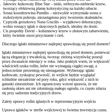
Jałowiec łuskowaty Blue Star – niski, srebrzysto-niebieski krzew,
tworzący efektowną plamę kolorystyczną na każdej rabacie.
Sosna kosodrzewina Pumilio – niezwykle wytrzymała sosna o
rozłożystym pokroju, niezastąpiona przy tworzeniu skalniaków.
Cyprysik groszkowy Nana Gracilis – wyjątkowo dekoracyjny,
wolno rosnący iglak o skręconych pędach, idealny do donic.
Cis pospolity David – kolumnowy krzew o złotawym zabarwieniu,
który świetnie znosi przycinanie i cień.
Dlaczego iglaki miniaturowe najlepiej sprawdzają się przed domem?
Iglaki miniaturowe najlepiej sprawdzają się przed domem, ponieważ
łączą elegancję z trwałością, tworząc zieloną wizytówkę posesji
przez dwanaście miesięcy w roku. Jako praktyk wiem, że większość
właścicieli szuka roślin, które nie wymagają ciągłej uwagi, a
jednocześnie prezentują się nienagannie. Wybierając iglaki
karłowate, zyskujesz pewność, że wejście będzie wyglądać
schludnie niezależnie od pory roku, gdyż większość z nich to
gatunki zimozielone. Ich ograniczony wzrost sprawia, że nie
zasłonią okien ani nie zdominują małego ogrodu, co często zdarza
się przy sadzeniu tradycyjnych drzew.
Zalety uprawy roślin iglastych w reprezentacyjnym wejściu
Uprawa iglaków w strefie wejściowej to świetna inwestycja czasu.