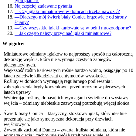
typu glauca?
Najczęściej zadawane pytania
—
Czy iglaki miniaturowe w donicach trzeba nawozić?
—
Dlaczego mój świerk biały Conica brązowieje od strony
ściany?
—
Czy wszystkie iglaki karłowate są w pełni mrozoodporne?
—
Jak często należy przycinać iglaki miniaturowe?
W pigułce:
Miniaturowe odmiany iglaków to najprostszy sposób na całoroczną
dekorację wejścia, która nie wymaga częstych zabiegów
pielęgnacyjnych.
Większość roślin karłowatych rośnie bardzo wolno, osiągając po 10
latach zaledwie kilkadziesiąt centymetrów wysokości.
Rośliny w donicach wymagają regularnego podlewania i
zabezpieczenia bryły korzeniowej przed mrozem w pierwszych
latach uprawy.
Wybierając rośliny, dopasuj ich wymagania świetlne do wystawy
wejścia – odmiany niebieskie zazwyczaj potrzebują więcej słońca.
Świerk biały Conica – klasyczny, stożkowy iglak, który idealnie
prezentuje się jako symetryczna dekoracja przy drzwiach
wejściowych.
Żywotnik zachodni Danica – zwarta, kulista odmiana, która nie
wymaga cięcia i zachowuje swój kształt przez wiele lat.