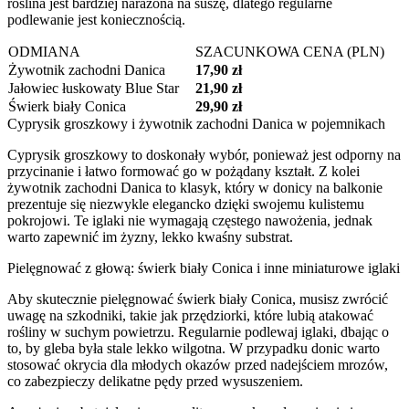
roślina jest bardziej narażona na suszę, dlatego regularne
podlewanie jest koniecznością.
ODMIANA
SZACUNKOWA CENA (PLN)
Żywotnik zachodni Danica
17,90 zł
Jałowiec łuskowaty Blue Star
21,90 zł
Świerk biały Conica
29,90 zł
Cyprysik groszkowy i żywotnik zachodni Danica w pojemnikach
Cyprysik groszkowy to doskonały wybór, ponieważ jest odporny na
przycinanie i łatwo formować go w pożądany kształt. Z kolei
żywotnik zachodni Danica to klasyk, który w donicy na balkonie
prezentuje się niezwykle elegancko dzięki swojemu kulistemu
pokrojowi. Te iglaki nie wymagają częstego nawożenia, jednak
warto zapewnić im żyzny, lekko kwaśny substrat.
Pielęgnować z głową: świerk biały Conica i inne miniaturowe iglaki
Aby skutecznie pielęgnować świerk biały Conica, musisz zwrócić
uwagę na szkodniki, takie jak przędziorki, które lubią atakować
rośliny w suchym powietrzu. Regularnie podlewaj iglaki, dbając o
to, by gleba była stale lekko wilgotna. W przypadku donic warto
stosować okrycia dla młodych okazów przed nadejściem mrozów,
co zabezpieczy delikatne pędy przed wysuszeniem.