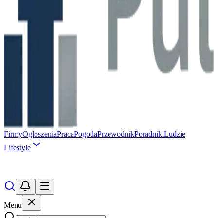
Firmy
Ogłoszenia
Praca
Pogoda
Przewodnik
Poradniki
Ludzie
Lifestyle
Menu