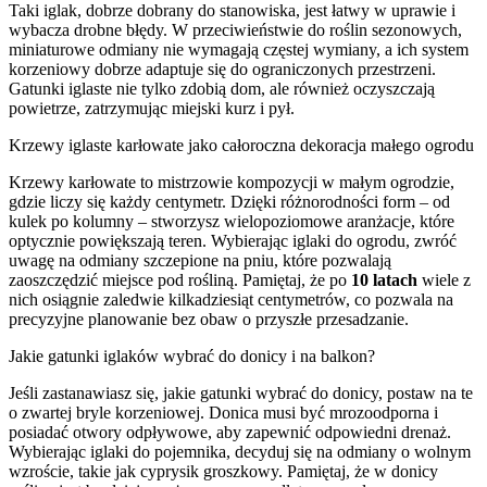
Taki iglak, dobrze dobrany do stanowiska, jest łatwy w uprawie i
wybacza drobne błędy. W przeciwieństwie do roślin sezonowych,
miniaturowe odmiany nie wymagają częstej wymiany, a ich system
korzeniowy dobrze adaptuje się do ograniczonych przestrzeni.
Gatunki iglaste nie tylko zdobią dom, ale również oczyszczają
powietrze, zatrzymując miejski kurz i pył.
Krzewy iglaste karłowate jako całoroczna dekoracja małego ogrodu
Krzewy karłowate to mistrzowie kompozycji w małym ogrodzie,
gdzie liczy się każdy centymetr. Dzięki różnorodności form – od
kulek po kolumny – stworzysz wielopoziomowe aranżacje, które
optycznie powiększają teren. Wybierając iglaki do ogrodu, zwróć
uwagę na odmiany szczepione na pniu, które pozwalają
zaoszczędzić miejsce pod rośliną. Pamiętaj, że po
10 latach
wiele z
nich osiągnie zaledwie kilkadziesiąt centymetrów, co pozwala na
precyzyjne planowanie bez obaw o przyszłe przesadzanie.
Jakie gatunki iglaków wybrać do donicy i na balkon?
Jeśli zastanawiasz się, jakie gatunki wybrać do donicy, postaw na te
o zwartej bryle korzeniowej. Donica musi być mrozoodporna i
posiadać otwory odpływowe, aby zapewnić odpowiedni drenaż.
Wybierając iglaki do pojemnika, decyduj się na odmiany o wolnym
wzroście, takie jak cyprysik groszkowy. Pamiętaj, że w donicy