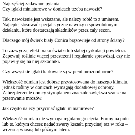
Najczęściej zadawane pytania
Czy iglaki miniaturowe w donicach trzeba nawozić?
Tak, nawożenie jest wskazane, ale należy robić to z umiarem.
Najlepiej stosować specjalistyczne nawozy o spowolnionym
działaniu, które dostarczają składników przez cały sezon.
Dlaczego mój świerk biały Conica brązowieje od strony ściany?
To zazwyczaj efekt braku światła lub słabej cyrkulacji powietrza.
Zapewnij roślinie więcej przestrzeni i regularnie sprawdzaj, czy nie
pojawiły się na niej szkodniki.
Czy wszystkie iglaki karłowate są w pełni mrozoodporne?
Większość odmian jest dobrze przystosowana do naszego klimatu,
jednak rośliny w donicach wymagają dodatkowej ochrony.
Zabezpieczenie donicy styropianem znacznie zwiększa szanse na
przetrwanie mrozów.
Jak często należy przycinać iglaki miniaturowe?
Większość odmian nie wymaga regularnego cięcia. Formy na pniu
lub te, którym chcesz nadać zwarty kształt, przycinaj raz w roku –
wczesną wiosną lub późnym latem.