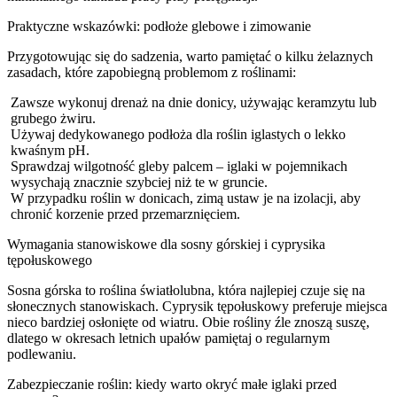
Praktyczne wskazówki: podłoże glebowe i zimowanie
Przygotowując się do sadzenia, warto pamiętać o kilku żelaznych
zasadach, które zapobiegną problemom z roślinami:
Zawsze wykonuj drenaż na dnie donicy, używając keramzytu lub
grubego żwiru.
Używaj dedykowanego podłoża dla roślin iglastych o lekko
kwaśnym pH.
Sprawdzaj wilgotność gleby palcem – iglaki w pojemnikach
wysychają znacznie szybciej niż te w gruncie.
W przypadku roślin w donicach, zimą ustaw je na izolacji, aby
chronić korzenie przed przemarznięciem.
Wymagania stanowiskowe dla sosny górskiej i cyprysika
tępołuskowego
Sosna górska to roślina światłolubna, która najlepiej czuje się na
słonecznych stanowiskach. Cyprysik tępołuskowy preferuje miejsca
nieco bardziej osłonięte od wiatru. Obie rośliny źle znoszą suszę,
dlatego w okresach letnich upałów pamiętaj o regularnym
podlewaniu.
Zabezpieczanie roślin: kiedy warto okryć małe iglaki przed