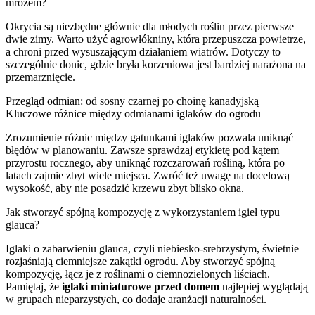
mrozem?
Okrycia są niezbędne głównie dla młodych roślin przez pierwsze
dwie zimy. Warto użyć agrowłókniny, która przepuszcza powietrze,
a chroni przed wysuszającym działaniem wiatrów. Dotyczy to
szczególnie donic, gdzie bryła korzeniowa jest bardziej narażona na
przemarznięcie.
Przegląd odmian: od sosny czarnej po choinę kanadyjską
Kluczowe różnice między odmianami iglaków do ogrodu
Zrozumienie różnic między gatunkami iglaków pozwala uniknąć
błędów w planowaniu. Zawsze sprawdzaj etykietę pod kątem
przyrostu rocznego, aby uniknąć rozczarowań rośliną, która po
latach zajmie zbyt wiele miejsca. Zwróć też uwagę na docelową
wysokość, aby nie posadzić krzewu zbyt blisko okna.
Jak stworzyć spójną kompozycję z wykorzystaniem igieł typu
glauca?
Iglaki o zabarwieniu glauca, czyli niebiesko-srebrzystym, świetnie
rozjaśniają ciemniejsze zakątki ogrodu. Aby stworzyć spójną
kompozycję, łącz je z roślinami o ciemnozielonych liściach.
Pamiętaj, że
iglaki miniaturowe przed domem
najlepiej wyglądają
w grupach nieparzystych, co dodaje aranżacji naturalności.