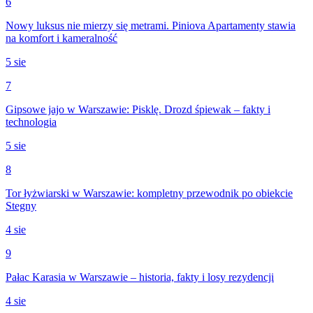
6
Nowy luksus nie mierzy się metrami. Piniova Apartamenty stawia
na komfort i kameralność
5 sie
7
Gipsowe jajo w Warszawie: Pisklę. Drozd śpiewak – fakty i
technologia
5 sie
8
Tor łyżwiarski w Warszawie: kompletny przewodnik po obiekcie
Stegny
4 sie
9
Pałac Karasia w Warszawie – historia, fakty i losy rezydencji
4 sie