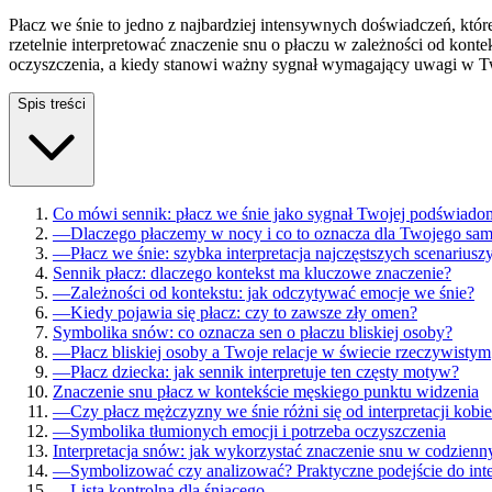
Płacz we śnie to jedno z najbardziej intensywnych doświadczeń, któ
rzetelnie interpretować znaczenie snu o płaczu w zależności od kon
oczyszczenia, a kiedy stanowi ważny sygnał wymagający uwagi w 
Spis treści
Co mówi sennik: płacz we śnie jako sygnał Twojej podświado
—
Dlaczego płaczemy w nocy i co to oznacza dla Twojego sa
—
Płacz we śnie: szybka interpretacja najczęstszych scenariusz
Sennik płacz: dlaczego kontekst ma kluczowe znaczenie?
—
Zależności od kontekstu: jak odczytywać emocje we śnie?
—
Kiedy pojawia się płacz: czy to zawsze zły omen?
Symbolika snów: co oznacza sen o płaczu bliskiej osoby?
—
Płacz bliskiej osoby a Twoje relacje w świecie rzeczywistym
—
Płacz dziecka: jak sennik interpretuje ten częsty motyw?
Znaczenie snu płacz w kontekście męskiego punktu widzenia
—
Czy płacz mężczyzny we śnie różni się od interpretacji kobi
—
Symbolika tłumionych emocji i potrzeba oczyszczenia
Interpretacja snów: jak wykorzystać znaczenie snu w codzien
—
Symbolizować czy analizować? Praktyczne podejście do inte
—
Lista kontrolna dla śniącego