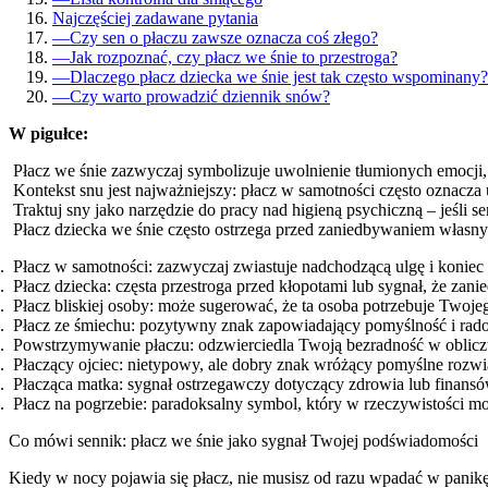
Najczęściej zadawane pytania
—
Czy sen o płaczu zawsze oznacza coś złego?
—
Jak rozpoznać, czy płacz we śnie to przestroga?
—
Dlaczego płacz dziecka we śnie jest tak często wspominany?
—
Czy warto prowadzić dziennik snów?
W pigułce:
Płacz we śnie zazwyczaj symbolizuje uwolnienie tłumionych emocji
Kontekst snu jest najważniejszy: płacz w samotności często oznacza
Traktuj sny jako narzędzie do pracy nad higieną psychiczną – jeśli s
Płacz dziecka we śnie często ostrzega przed zaniedbywaniem własny
Płacz w samotności: zazwyczaj zwiastuje nadchodzącą ulgę i konie
Płacz dziecka: częsta przestroga przed kłopotami lub sygnał, że zani
Płacz bliskiej osoby: może sugerować, że ta osoba potrzebuje Twojeg
Płacz ze śmiechu: pozytywny znak zapowiadający pomyślność i rados
Powstrzymywanie płaczu: odzwierciedla Twoją bezradność w obliczu 
Płaczący ojciec: nietypowy, ale dobry znak wróżący pomyślne rozwi
Płacząca matka: sygnał ostrzegawczy dotyczący zdrowia lub finansó
Płacz na pogrzebie: paradoksalny symbol, który w rzeczywistości m
Co mówi sennik: płacz we śnie jako sygnał Twojej podświadomości
Kiedy w nocy pojawia się płacz, nie musisz od razu wpadać w panikę.