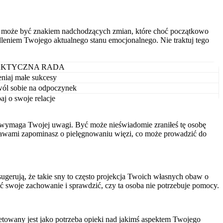
acz może być znakiem nadchodzących zmian, które choć początkowo
edleniem Twojego aktualnego stanu emocjonalnego. Nie traktuj tego
AKTYCZNA RADA
niaj małe sukcesy
ól sobie na odpoczynek
aj o swoje relacje
acja wymaga Twojej uwagi. Być może nieświadomie zraniłeś tę osobę
prawami zapominasz o pielęgnowaniu więzi, co może prowadzić do
 sugerują, że takie sny to często projekcja Twoich własnych obaw o
eć swoje zachowanie i sprawdzić, czy ta osoba nie potrzebuje pomocy.
etowany jest jako potrzeba opieki nad jakimś aspektem Twojego