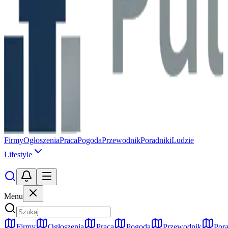
Firmy
Ogłoszenia
Praca
Pogoda
Przewodnik
Poradniki
Ludzie
Lifestyle
Menu
Firmy
Ogłoszenia
Praca
Pogoda
Przewodnik
Pora