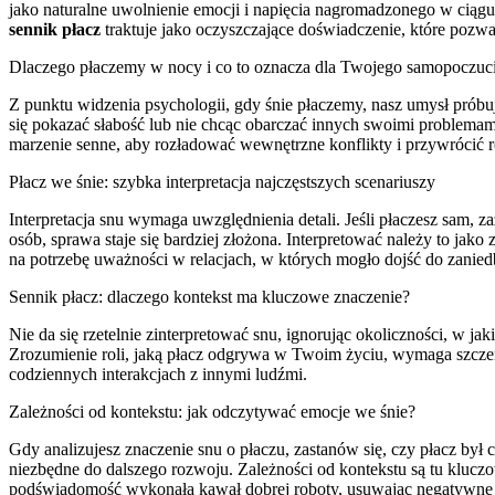
jako naturalne uwolnienie emocji i napięcia nagromadzonego w ciągu
sennik płacz
traktuje jako oczyszczające doświadczenie, które pozwa
Dlaczego płaczemy w nocy i co to oznacza dla Twojego samopoczuc
Z punktu widzenia psychologii, gdy śnie płaczemy, nasz umysł próbu
się pokazać słabość lub nie chcąc obarczać innych swoimi problemami
marzenie senne, aby rozładować wewnętrzne konflikty i przywrócić
Płacz we śnie: szybka interpretacja najczęstszych scenariuszy
Interpretacja snu wymaga uwzględnienia detali. Jeśli płaczesz sam, 
osób, sprawa staje się bardziej złożona. Interpretować należy to ja
na potrzebę uważności w relacjach, w których mogło dojść do zanied
Sennik płacz: dlaczego kontekst ma kluczowe znaczenie?
Nie da się rzetelnie zinterpretować snu, ignorując okoliczności, w ja
Zrozumienie roli, jaką płacz odgrywa w Twoim życiu, wymaga szczer
codziennych interakcjach z innymi ludźmi.
Zależności od kontekstu: jak odczytywać emocje we śnie?
Gdy analizujesz znaczenie snu o płaczu, zastanów się, czy płacz był
niezbędne do dalszego rozwoju. Zależności od kontekstu są tu kluczow
podświadomość wykonała kawał dobrej roboty, usuwając negatywne