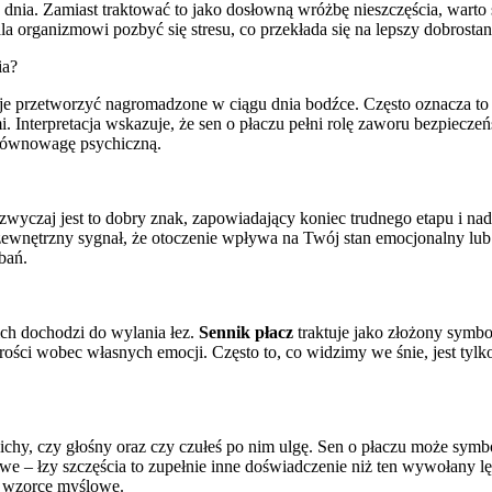
 dnia. Zamiast traktować to jako dosłowną wróżbę nieszczęścia, warto
la organizmowi pozbyć się stresu, co przekłada się na lepszy dobrosta
ia?
je przetworzyć nagromadzone w ciągu dnia bodźce. Często oznacza to s
. Interpretacja wskazuje, że sen o płaczu pełni rolę zaworu bezpieczeń
 równowagę psychiczną.
zazwyczaj jest to dobry znak, zapowiadający koniec trudnego etapu i n
ko zewnętrzny sygnał, że otoczenie wpływa na Twój stan emocjonalny lu
bań.
kich dochodzi do wylania łez.
Sennik płacz
traktuje jako złożony symbol
ości wobec własnych emocji. Często to, co widzimy we śnie, jest ty
 cichy, czy głośny oraz czy czułeś po nim ulgę. Sen o płaczu może sym
e – łzy szczęścia to zupełnie inne doświadczenie niż ten wywołany lęk
 wzorce myślowe.