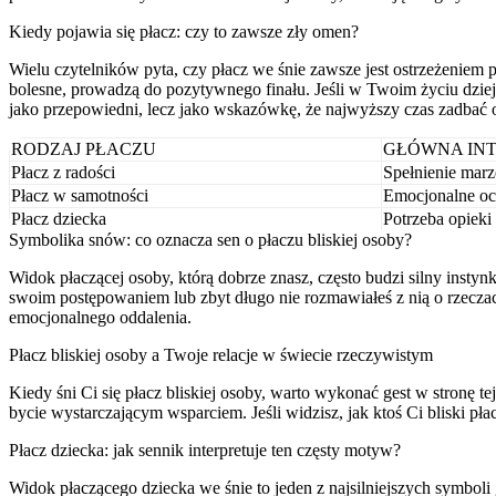
Kiedy pojawia się płacz: czy to zawsze zły omen?
Wielu czytelników pyta, czy płacz we śnie zawsze jest ostrzeżenie
bolesne, prowadzą do pozytywnego finału. Jeśli w Twoim życiu dzieje
jako przepowiedni, lecz jako wskazówkę, że najwyższy czas zadbać o
RODZAJ PŁACZU
GŁÓWNA INT
Płacz z radości
Spełnienie mar
Płacz w samotności
Emocjonalne oc
Płacz dziecka
Potrzeba opieki
Symbolika snów: co oznacza sen o płaczu bliskiej osoby?
Widok płaczącej osoby, którą dobrze znasz, często budzi silny instyn
swoim postępowaniem lub zbyt długo nie rozmawiałeś z nią o rzecza
emocjonalnego oddalenia.
Płacz bliskiej osoby a Twoje relacje w świecie rzeczywistym
Kiedy śni Ci się płacz bliskiej osoby, warto wykonać gest w stronę t
bycie wystarczającym wsparciem. Jeśli widzisz, jak ktoś Ci bliski p
Płacz dziecka: jak sennik interpretuje ten częsty motyw?
Widok płaczącego dziecka we śnie to jeden z najsilniejszych symbol