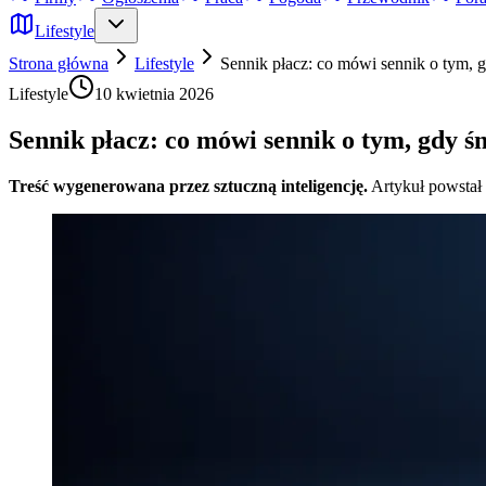
Lifestyle
Strona główna
Lifestyle
Sennik płacz: co mówi sennik o tym, 
Lifestyle
10 kwietnia 2026
Sennik płacz: co mówi sennik o tym, gdy ś
Treść wygenerowana przez sztuczną inteligencję.
Artykuł powstał