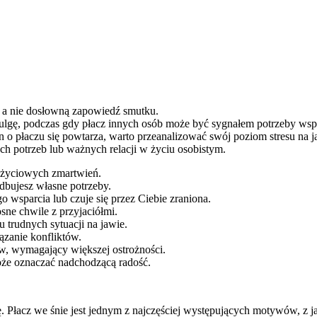
, a nie dosłowną zapowiedź smutku.
 ulgę, podczas gdy płacz innych osób może być sygnałem potrzeby wsp
en o płaczu się powtarza, warto przeanalizować swój poziom stresu na j
ch potrzeb lub ważnych relacji w życiu osobistym.
c życiowych zmartwień.
edbujesz własne potrzeby.
o wsparcia lub czuje się przez Ciebie zraniona.
ne chwile z przyjaciółmi.
trudnych sytuacji na jawie.
ązanie konfliktów.
w, wymagający większej ostrożności.
oże oznaczać nadchodzącą radość.
 Płacz we śnie jest jednym z najczęściej występujących motywów, z ja