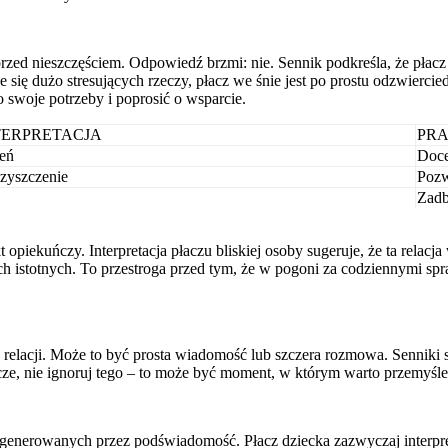
m przed nieszczęściem. Odpowiedź brzmi: nie. Sennik podkreśla, że pł
 się dużo stresujących rzeczy, płacz we śnie jest po prostu odzwierci
 swoje potrzeby i poprosić o wsparcie.
ERPRETACJA
PR
zeń
Doce
zyszczenie
Pozw
Zadb
kt opiekuńczy. Interpretacja płaczu bliskiej osoby sugeruje, że ta rel
ch istotnych. To przestroga przed tym, że w pogoni za codziennymi s
ej relacji. Może to być prosta wiadomość lub szczera rozmowa. Senniki
łacze, nie ignoruj tego – to może być moment, w którym warto przemyśl
i generowanych przez podświadomość. Płacz dziecka zazwyczaj interpr