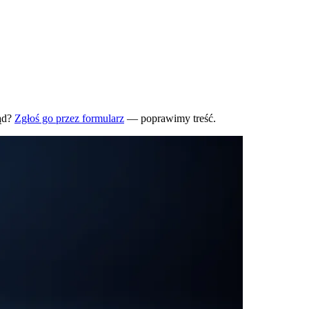
ąd?
Zgłoś go przez formularz
— poprawimy treść.