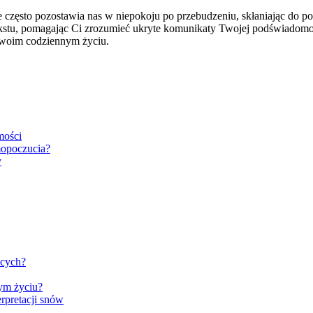
re często pozostawia nas w niepokoju po przebudzeniu, skłaniając do 
tekstu, pomagając Ci zrozumieć ukryte komunikaty Twojej podświadomoś
Twoim codziennym życiu.
mości
mopoczucia?
y
ecych?
nym życiu?
rpretacji snów