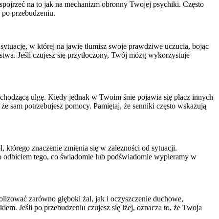
 spojrzeć na to jak na mechanizm obronny Twojej psychiki. Często
n po przebudzeniu.
ytuację, w której na jawie tłumisz swoje prawdziwe uczucia, bojąc
stwa. Jeśli czujesz się przytłoczony, Twój mózg wykorzystuje
adchodzącą ulgę. Kiedy jednak w Twoim śnie pojawia się płacz innych
b że sam potrzebujesz pomocy. Pamiętaj, że senniki często wskazują
, którego znaczenie zmienia się w zależności od sytuacji.
lko odbiciem tego, co świadomie lub podświadomie wypieramy w
bolizować zarówno głęboki żal, jak i oczyszczenie duchowe,
iem. Jeśli po przebudzeniu czujesz się lżej, oznacza to, że Twoja