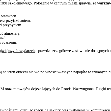
ztabu szkoleniowego. Położenie w centrum miasta sprawia, że
warszaw
 bramkach.
esz przyjazd autem.
ed przybyciem.
uć atmosferę.
jazdu.
wydarzenia.
największych wydarzeń
, sprawdź szczegółowe zestawienie dostępnych m
j na teren obiektu nie wolno wnosić własnych napojów w szklanych b
i SKM oraz tramwajów dojeżdżających do Ronda Waszyngtona. Dzięki t
rawnościami, oferując specjalne sektory oraz ułatwienia w komunikacji.