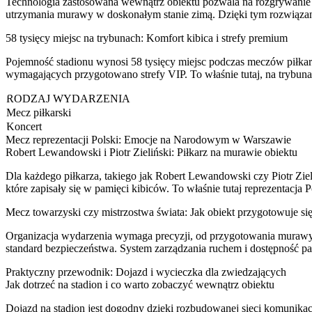
Technologia zastosowana wewnątrz obiektu pozwala na rozgrywanie 
utrzymania murawy w doskonałym stanie zimą. Dzięki tym rozwiąza
58 tysięcy miejsc na trybunach: Komfort kibica i strefy premium
Pojemność stadionu wynosi 58 tysięcy miejsc podczas meczów piłkar
wymagających przygotowano strefy VIP. To właśnie tutaj, na trybunach
RODZAJ WYDARZENIA
Mecz piłkarski
Koncert
Mecz reprezentacji Polski: Emocje na Narodowym w Warszawie
Robert Lewandowski i Piotr Zieliński: Piłkarz na murawie obiektu
Dla każdego piłkarza, takiego jak Robert Lewandowski czy Piotr Zie
które zapisały się w pamięci kibiców. To właśnie tutaj reprezentacja
Mecz towarzyski czy mistrzostwa świata: Jak obiekt przygotowuje si
Organizacja wydarzenia wymaga precyzji, od przygotowania murawy po
standard bezpieczeństwa. System zarządzania ruchem i dostępność par
Praktyczny przewodnik: Dojazd i wycieczka dla zwiedzających
Jak dotrzeć na stadion i co warto zobaczyć wewnątrz obiektu
Dojazd na stadion jest dogodny dzięki rozbudowanej sieci komunika