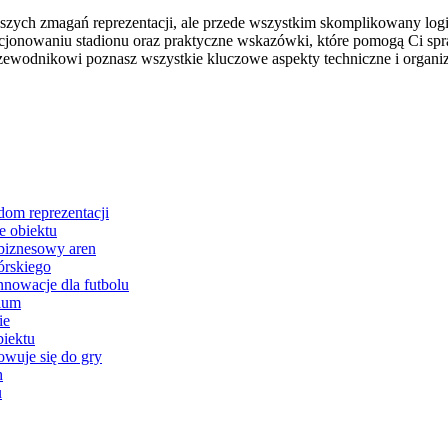
jszych zmagań reprezentacji, ale przede wszystkim skomplikowany log
kcjonowaniu stadionu oraz praktyczne wskazówki, które pomogą Ci spra
zewodnikowi poznasz wszystkie kluczowe aspekty techniczne i organiza
om reprezentacji
ie obiektu
biznesowy aren
órskiego
nowacje dla futbolu
mium
ie
biektu
owuje się do gry
h
u