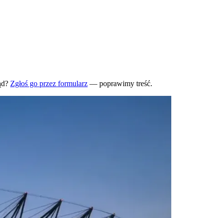
ąd?
Zgłoś go przez formularz
— poprawimy treść.