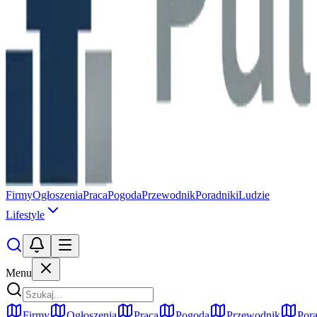
Firmy
Ogłoszenia
Praca
Pogoda
Przewodnik
Poradniki
Ludzie
Lifestyle
Menu
Firmy
Ogłoszenia
Praca
Pogoda
Przewodnik
Pora