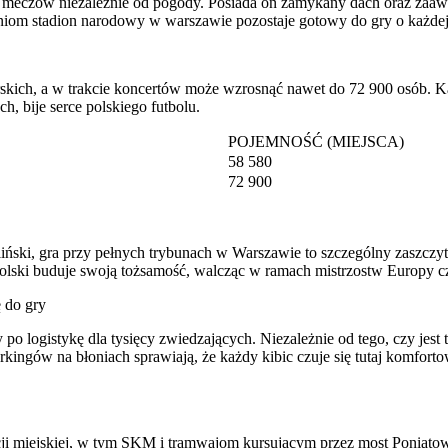
meczów niezależnie od pogody. Posiada on zamykany dach oraz zaawa
niom stadion narodowy w warszawie pozostaje gotowy do gry o każde
skich, a w trakcie koncertów może wzrosnąć nawet do 72 900 osób. Ka
, bije serce polskiego futbolu.
POJEMNOŚĆ (MIEJSCA)
58 580
72 900
liński, gra przy pełnych trybunach w Warszawie to szczególny zaszczy
 Polski buduje swoją tożsamość, walcząc w ramach mistrzostw Europy cz
ę do gry
 logistykę dla tysięcy zwiedzających. Niezależnie od tego, czy jest 
kingów na błoniach sprawiają, że każdy kibic czuje się tutaj komfort
cji miejskiej, w tym SKM i tramwajom kursującym przez most Poniatow