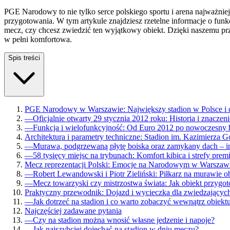
PGE Narodowy to nie tylko serce polskiego sportu i arena najważnie
przygotowania. W tym artykule znajdziesz rzetelne informacje o fun
mecz, czy chcesz zwiedzić ten wyjątkowy obiekt. Dzięki naszemu pr
w pełni komfortowa.
Spis treści
PGE Narodowy w Warszawie: Największy stadion w Polsce i d
—
Oficjalnie otwarty 29 stycznia 2012 roku: Historia i znaczen
—
Funkcja i wielofunkcyjność: Od Euro 2012 po nowoczesny 
Architektura i parametry techniczne: Stadion im. Kazimierza G
—
Murawa, podgrzewaną płytę boiska oraz zamykany dach – in
—
58 tysięcy miejsc na trybunach: Komfort kibica i strefy pre
Mecz reprezentacji Polski: Emocje na Narodowym w Warszaw
—
Robert Lewandowski i Piotr Zieliński: Piłkarz na murawie o
—
Mecz towarzyski czy mistrzostwa świata: Jak obiekt przygot
Praktyczny przewodnik: Dojazd i wycieczka dla zwiedzającyc
—
Jak dotrzeć na stadion i co warto zobaczyć wewnątrz obiekt
Najczęściej zadawane pytania
—
Czy na stadion można wnosić własne jedzenie i napoje?
—
Jak najszybciej dojechać na stadion w dniu meczu?