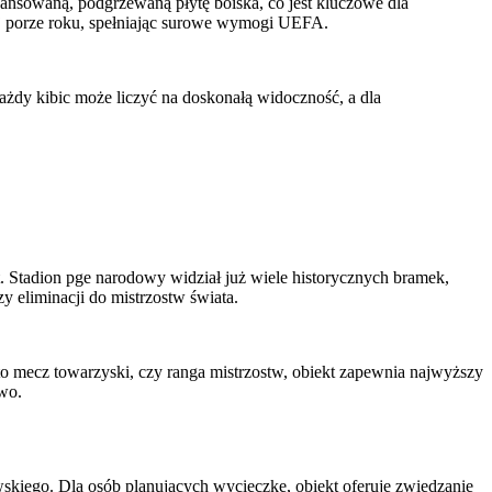
nsowaną, podgrzewaną płytę boiska, co jest kluczowe dla
j porze roku, spełniając surowe wymogi UEFA.
żdy kibic może liczyć na doskonałą widoczność, a dla
t. Stadion pge narodowy widział już wiele historycznych bramek,
y eliminacji do mistrzostw świata.
to mecz towarzyski, czy ranga mistrzostw, obiekt zapewnia najwyższy
owo.
skiego. Dla osób planujących wycieczkę, obiekt oferuje zwiedzanie