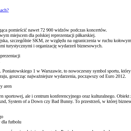
zach?
ąca pomieścić nawet 72 900 widzów podczas koncertów.
owym miejscem dla polskiej reprezentacji piłkarskiej.
jska, szczególnie SKM, ze względu na ograniczenia w ruchu kołowym
sami turystycznymi i organizację wydarzeń biznesowych.
rezentacji
u
J. Poniatowskiego 1 w Warszawie, to nowoczesny symbol sportu, który
 kraju, goszcząc najważniejsze wydarzenia, począwszy od Euro 2012.
y aren
aren sportowej, ale i centrum konferencyjnego oraz kulturalnego. Obie
nd, System of a Down czy Bad Bunny. To przestrzeń, w której biznes
go
dla futbolu