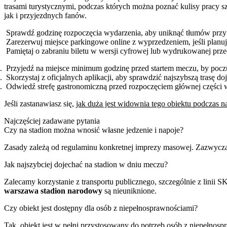
trasami turystycznymi, podczas których można poznać kulisy pracy s
jak i przyjezdnych fanów.
Sprawdź godzinę rozpoczęcia wydarzenia, aby uniknąć tłumów przy
Zarezerwuj miejsce parkingowe online z wyprzedzeniem, jeśli planuj
Pamiętaj o zabraniu biletu w wersji cyfrowej lub wydrukowanej prz
Przyjedź na miejsce minimum godzinę przed startem meczu, by pocz
Skorzystaj z oficjalnych aplikacji, aby sprawdzić najszybszą trasę do
Odwiedź strefę gastronomiczną przed rozpoczęciem głównej części 
Jeśli zastanawiasz się,
jak duża jest widownia tego obiektu podczas 
Najczęściej zadawane pytania
Czy na stadion można wnosić własne jedzenie i napoje?
Zasady zależą od regulaminu konkretnej imprezy masowej. Zazwycza
Jak najszybciej dojechać na stadion w dniu meczu?
Zalecamy korzystanie z transportu publicznego, szczególnie z lini
warszawa stadion narodowy
są nieuniknione.
Czy obiekt jest dostępny dla osób z niepełnosprawnościami?
Tak, obiekt jest w pełni przystosowany do potrzeb osób z niepełnosp