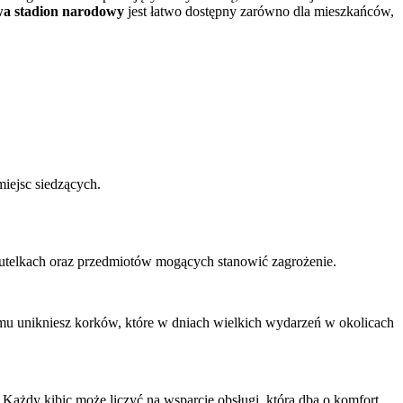
a stadion narodowy
jest łatwo dostępny zarówno dla mieszkańców,
iejsc siedzących.
utelkach oraz przedmiotów mogących stanowić zagrożenie.
emu unikniesz korków, które w dniach wielkich wydarzeń w okolicach
 Każdy kibic może liczyć na wsparcie obsługi, która dba o komfort