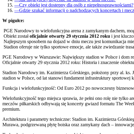
—
Czy obiekt jest dostępny dla osób z niepełnosprawnościami?
—
Gdzie szukać informacji o nadchodzących koncertach i mec
W pigułce:
PGE Narodowy to wielofunkcyjna arena z zamykanym dachem, mog
Obiekt został
oficjalnie otwarty 29 stycznia 2012 roku
i jest klucz
Najlepszym sposobem na dojazd w dniu meczu jest komunikacja mie
Stadion oferuje nie tylko sportowe emocje, ale także zwiedzanie tra
PGE Narodowy w Warszawie: Największy stadion w Polsce i dom rep
Oficjalnie otwarty 29 stycznia 2012 roku: Historia i znaczenie obiekt
Stadion Narodowy im. Kazimierza Górskiego, położony przy al. ks. 
stadion w Polsce, od lat stanowi fundament infrastruktury sportowej
Funkcja i wielofunkcyjność: Od Euro 2012 po nowoczesny biznesow
Wielofunkcyjność tego miejsca sprawia, że pełni ono rolę nie tylko 
meczów piłkarskich odbywają się koncerty gwiazd formatu The Week
premium.
Architektura i parametry techniczne: Stadion im. Kazimierza Górskie
Murawa, podgrzewaną płytę boiska oraz zamykany dach – innowacje 