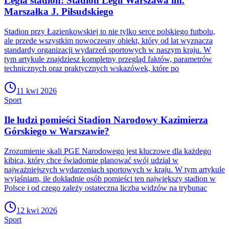
Legia stadion: Stadion Legii Warszawa im.
Marszałka J. Piłsudskiego
Stadion przy Łazienkowskiej to nie tylko serce polskiego futbolu,
ale przede wszystkim nowoczesny obiekt, który od lat wyznacza
standardy organizacji wydarzeń sportowych w naszym kraju. W
tym artykule znajdziesz kompletny przegląd faktów, parametrów
technicznych oraz praktycznych wskazówek, które po
11 kwi 2026
Sport
Ile ludzi pomieści Stadion Narodowy Kazimierza
Górskiego w Warszawie?
Zrozumienie skali PGE Narodowego jest kluczowe dla każdego
kibica, który chce świadomie planować swój udział w
najważniejszych wydarzeniach sportowych w kraju. W tym artykule
wyjaśniam, ile dokładnie osób pomieści ten największy stadion w
Polsce i od czego zależy ostateczna liczba widzów na trybunac
12 kwi 2026
Sport