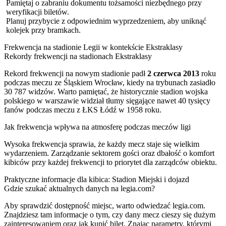
Pamiętaj o zabraniu dokumentu tożsamości niezbędnego przy
weryfikacji biletów.
Planuj przybycie z odpowiednim wyprzedzeniem, aby uniknąć
kolejek przy bramkach.
Frekwencja na stadionie Legii w kontekście Ekstraklasy
Rekordy frekwencji na stadionach Ekstraklasy
Rekord frekwencji na nowym stadionie padł
2 czerwca 2013
roku
podczas meczu ze Śląskiem Wrocław, kiedy na trybunach zasiadło
30 787 widzów. Warto pamiętać, że historycznie stadion wojska
polskiego w warszawie widział tłumy sięgające nawet 40 tysięcy
fanów podczas meczu z ŁKS Łódź w 1958 roku.
Jak frekwencja wpływa na atmosferę podczas meczów ligi
Wysoka frekwencja sprawia, że każdy mecz staje się wielkim
wydarzeniem. Zarządzanie sektorem gości oraz dbałość o komfort
kibiców przy każdej frekwencji to priorytet dla zarządców obiektu.
Praktyczne informacje dla kibica: Stadion Miejski i dojazd
Gdzie szukać aktualnych danych na legia.com?
Aby sprawdzić dostępność miejsc, warto odwiedzać legia.com.
Znajdziesz tam informacje o tym, czy dany mecz cieszy się dużym
zainteresowaniem oraz jak kupić bilet. Znając parametry, którymi