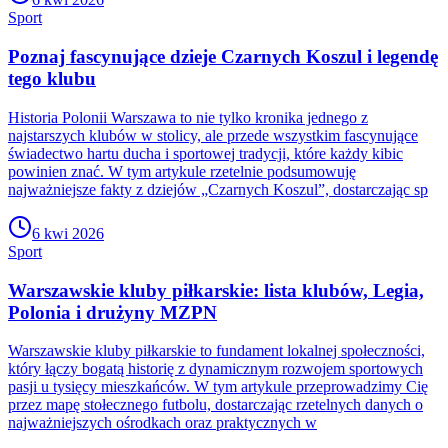
Sport
Poznaj fascynujące dzieje Czarnych Koszul i legendę
tego klubu
Historia Polonii Warszawa to nie tylko kronika jednego z
najstarszych klubów w stolicy, ale przede wszystkim fascynujące
świadectwo hartu ducha i sportowej tradycji, które każdy kibic
powinien znać. W tym artykule rzetelnie podsumowuję
najważniejsze fakty z dziejów „Czarnych Koszul”, dostarczając sp
6 kwi 2026
Sport
Warszawskie kluby piłkarskie: lista klubów, Legia,
Polonia i drużyny MZPN
Warszawskie kluby piłkarskie to fundament lokalnej społeczności,
który łączy bogatą historię z dynamicznym rozwojem sportowych
pasji u tysięcy mieszkańców. W tym artykule przeprowadzimy Cię
przez mapę stołecznego futbolu, dostarczając rzetelnych danych o
najważniejszych ośrodkach oraz praktycznych w