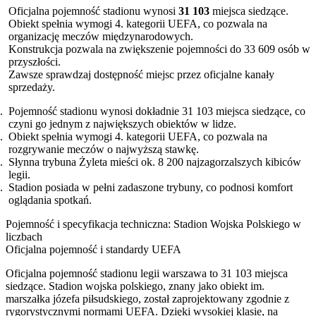
Oficjalna pojemność stadionu wynosi
31 103
miejsca siedzące.
Obiekt spełnia wymogi 4. kategorii UEFA, co pozwala na
organizację meczów międzynarodowych.
Konstrukcja pozwala na zwiększenie pojemności do 33 609 osób w
przyszłości.
Zawsze sprawdzaj dostępność miejsc przez oficjalne kanały
sprzedaży.
Pojemność stadionu wynosi dokładnie 31 103 miejsca siedzące, co
czyni go jednym z największych obiektów w lidze.
Obiekt spełnia wymogi 4. kategorii UEFA, co pozwala na
rozgrywanie meczów o najwyższą stawkę.
Słynna trybuna Żyleta mieści ok. 8 200 najzagorzalszych kibiców
legii.
Stadion posiada w pełni zadaszone trybuny, co podnosi komfort
oglądania spotkań.
Pojemność i specyfikacja techniczna: Stadion Wojska Polskiego w
liczbach
Oficjalna pojemność i standardy UEFA
Oficjalna pojemność stadionu legii warszawa to 31 103 miejsca
siedzące. Stadion wojska polskiego, znany jako obiekt im.
marszałka józefa piłsudskiego, został zaprojektowany zgodnie z
rygorystycznymi normami UEFA. Dzięki wysokiej klasie, na