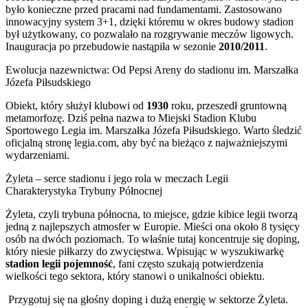
było konieczne przed pracami nad fundamentami. Zastosowano
innowacyjny system 3+1, dzięki któremu w okres budowy stadion
był użytkowany, co pozwalało na rozgrywanie meczów ligowych.
Inauguracja po przebudowie nastąpiła w sezonie
2010/2011
.
Ewolucja nazewnictwa: Od Pepsi Areny do stadionu im. Marszałka
Józefa Piłsudskiego
Obiekt, który służył klubowi od
1930
roku, przeszedł gruntowną
metamorfozę. Dziś pełna nazwa to Miejski Stadion Klubu
Sportowego Legia im. Marszałka Józefa Piłsudskiego. Warto śledzić
oficjalną stronę legia.com, aby być na bieżąco z najważniejszymi
wydarzeniami.
Żyleta – serce stadionu i jego rola w meczach Legii
Charakterystyka Trybuny Północnej
Żyleta, czyli trybuna północna, to miejsce, gdzie kibice legii tworzą
jedną z najlepszych atmosfer w Europie. Mieści ona około 8 tysięcy
osób na dwóch poziomach. To właśnie tutaj koncentruje się doping,
który niesie piłkarzy do zwycięstwa. Wpisując w wyszukiwarkę
stadion legii pojemność
, fani często szukają potwierdzenia
wielkości tego sektora, który stanowi o unikalności obiektu.
Przygotuj się na głośny doping i dużą energię w sektorze Żyleta.