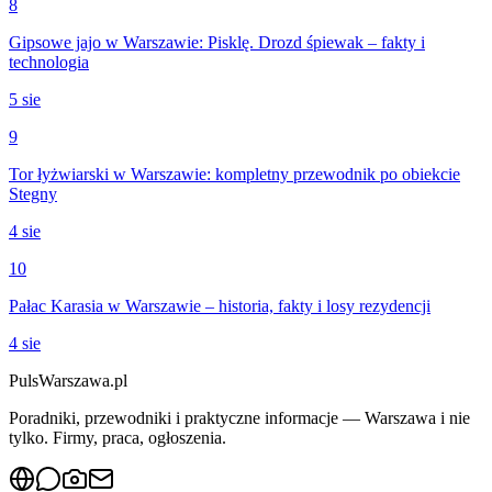
8
Gipsowe jajo w Warszawie: Pisklę. Drozd śpiewak – fakty i
technologia
5 sie
9
Tor łyżwiarski w Warszawie: kompletny przewodnik po obiekcie
Stegny
4 sie
10
Pałac Karasia w Warszawie – historia, fakty i losy rezydencji
4 sie
PulsWarszawa.pl
Poradniki, przewodniki i praktyczne informacje — Warszawa i nie
tylko. Firmy, praca, ogłoszenia.