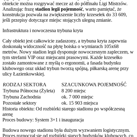
obiekcie można rozgrywać mecze aż do półfinału Ligi Mistrzów.
Analizując frazę
stadion legii pojemność
, warto pamiętać, że
konstrukcja pozwala na zwiększenie liczby krzesełek do 33 609,
jeśli przepisy dotyczące miejsc stojących ulegną zmianie.
Infrastruktura i nowoczesna trybuna kryta
Cały obiekt jest całkowicie zadaszony, a trybuna kryta zapewnia
doskonałą widoczność na płytę boiska o wymiarach 105x68
metrów. Nowy stadion legii dysponuje nowoczesnym zapleczem, w
tym strefami VIP oraz miejscami prasowymi. Każde krzesełko
zostało zamontowane z myślą o ergonomii, a fasada budynku
klubowego oraz układ trybun tworzą spójną, piłkarską arenę przy
ulicy Łazienkowskiej.
RODZAJ SEKTORA
SZACUNKOWA POJEMNOŚĆ
Trybuna Północna (Żyleta)
8 200 miejsc
Trybuna Zachodnia
ok. 7 000 miejsc
Pozostałe sektory
ok. 15 903 miejsca
Historia obiektu: Od rozbiórki starego stadionu po współczesną
arenę
Proces budowy: System 3+1 i inauguracja
Budowa nowego stadionu była dużym wyzwaniem logistycznym.
Proces rozpoczął się od rozbiórki starych budynków klubowych, co