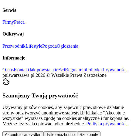
Serwis
Firmy
Praca
Odkrywaj
Przewodnik
Lifestyle
Pogoda
Ogłoszenia
Informacje
O nas
Kontakt
Jak powstają treści
Regulamin
Polityka Prywatności
pulswarszawa.pl
2026
©
Wszelkie Prawa Zastrzeżone
Szanujemy Twoją prywatność
Używamy plików cookies, aby zapewnić prawidłowe działanie
strony oraz tworzyć anonimowe statystyki. Klikając "Akceptuję
wszystkie" wyrażasz zgodę na cookies analityczne i funkcjonalne.
Możesz też zaakceptować tylko niezbędne.
Polityka prywatności
Akceptuję wszystkie
Tylko niezbędne
Szczegóły