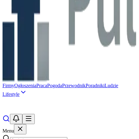
Firmy
Ogłoszenia
Praca
Pogoda
Przewodnik
Poradniki
Ludzie
Lifestyle
Menu