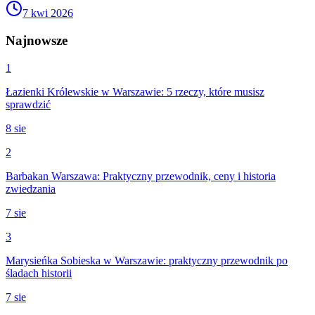
7 kwi 2026
Najnowsze
1
Łazienki Królewskie w Warszawie: 5 rzeczy, które musisz
sprawdzić
8 sie
2
Barbakan Warszawa: Praktyczny przewodnik, ceny i historia
zwiedzania
7 sie
3
Marysieńka Sobieska w Warszawie: praktyczny przewodnik po
śladach historii
7 sie