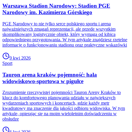
Warszawa Stadion Narodowy: Stadion PGE
Narodowy im. Kazimierza Górskiego
PGE Narodowy to nie tylko serce polskiego sportu i arena
najważniejszych zmagań reprezentacji, ale przede wszystkim
skomplikowany logistycznie obiekt, który wymaga od kibica
odpowiedniego przygotowania. W tym artykule znajdziesz rzetelne
informacje o funkcjonowaniu stadionu oraz praktyczne wskazówki
9 kwi 2026
Sport
Tauron arena kraków pojemność: hala
widowiskowo-sportowa w pigułce
Zrozumienie rzeczywistej pojemności Tauron Areny Kraków to
klucz do komfortowego planowania udziału w największych
wydarzeniach sportowych i koncertach, gdzie każdy metr
kwadratowy ma znaczenie dla jakości odbioru widowiska. W tym
artykule, opierając się na moim wieloletnim doświadczeniu w
obsłudze
6 kwi 2026