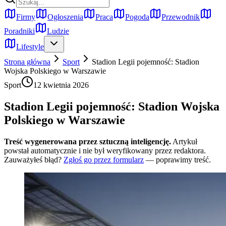
Firmy
Ogłoszenia
Praca
Pogoda
Przewodnik
Poradniki
Ludzie
Lifestyle
Strona główna
Sport
Stadion Legii pojemność: Stadion
Wojska Polskiego w Warszawie
Sport
12 kwietnia 2026
Stadion Legii pojemność: Stadion Wojska
Polskiego w Warszawie
Treść wygenerowana przez sztuczną inteligencję.
Artykuł
powstał automatycznie i nie był weryfikowany przez redaktora.
Zauważyłeś błąd?
Zgłoś go przez formularz
— poprawimy treść.