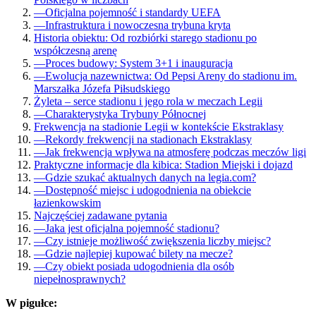
—
Oficjalna pojemność i standardy UEFA
—
Infrastruktura i nowoczesna trybuna kryta
Historia obiektu: Od rozbiórki starego stadionu po
współczesną arenę
—
Proces budowy: System 3+1 i inauguracja
—
Ewolucja nazewnictwa: Od Pepsi Areny do stadionu im.
Marszałka Józefa Piłsudskiego
Żyleta – serce stadionu i jego rola w meczach Legii
—
Charakterystyka Trybuny Północnej
Frekwencja na stadionie Legii w kontekście Ekstraklasy
—
Rekordy frekwencji na stadionach Ekstraklasy
—
Jak frekwencja wpływa na atmosferę podczas meczów ligi
Praktyczne informacje dla kibica: Stadion Miejski i dojazd
—
Gdzie szukać aktualnych danych na legia.com?
—
Dostępność miejsc i udogodnienia na obiekcie
łazienkowskim
Najczęściej zadawane pytania
—
Jaka jest oficjalna pojemność stadionu?
—
Czy istnieje możliwość zwiększenia liczby miejsc?
—
Gdzie najlepiej kupować bilety na mecze?
—
Czy obiekt posiada udogodnienia dla osób
niepełnosprawnych?
W pigułce: