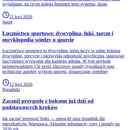
wyjaśniam, na czym polega fenomen tego systemu, dosta
11 kwi 2026
Sport
Łucznictwo sportowe: dyscyplina, łuki, tarcze i
encyklopedia wiedzy o sporcie
Łucznictwo sportowe to dyscyplina, która łączy w sobie żelazną
dyscyplinę, precyzję i niezwykłą odporność psychiczną, stanowiąc
fascynujące wyzwanie dla każdego adepta. W tym artykule
przeprowadzimy Cię przez kluczowe zasady rywalizacji oraz
techniczne aspekty wyboru sprzętu, dostarczając rzetelnej
12 kwi 2026
Poradniki
Zacznij przygodę z boksem już dziś od
podstawowych kroków
jak zacząć trenować boks — sprawdź nasz poradnik dla
mieszkańców Warszawa. Aktualne informacje, ceny i porady na
2026 rok.