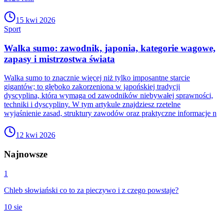
15 kwi 2026
Sport
Walka sumo: zawodnik, japonia, kategorie wagowe,
zapasy i mistrzostwa świata
Walka sumo to znacznie więcej niż tylko imposantne starcie
gigantów; to głęboko zakorzeniona w japońskiej tradycji
dyscyplina, która wymaga od zawodników niebywałej sprawności,
techniki i dyscypliny. W tym artykule znajdziesz rzetelne
wyjaśnienie zasad, struktury zawodów oraz praktyczne informacje n
12 kwi 2026
Najnowsze
1
Chleb słowiański co to za pieczywo i z czego powstaje?
10 sie