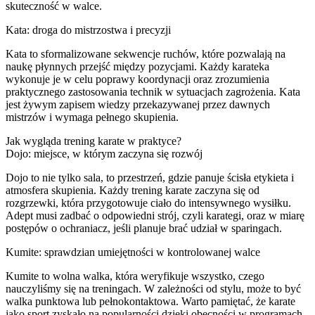
skuteczność w walce.
Kata: droga do mistrzostwa i precyzji
Kata to sformalizowane sekwencje ruchów, które pozwalają na
naukę płynnych przejść między pozycjami. Każdy karateka
wykonuje je w celu poprawy koordynacji oraz zrozumienia
praktycznego zastosowania technik w sytuacjach zagrożenia. Kata
jest żywym zapisem wiedzy przekazywanej przez dawnych
mistrzów i wymaga pełnego skupienia.
Jak wygląda trening karate w praktyce?
Dojo: miejsce, w którym zaczyna się rozwój
Dojo to nie tylko sala, to przestrzeń, gdzie panuje ścisła etykieta i
atmosfera skupienia. Każdy trening karate zaczyna się od
rozgrzewki, która przygotowuje ciało do intensywnego wysiłku.
Adept musi zadbać o odpowiedni strój, czyli karategi, oraz w miarę
postępów o ochraniacz, jeśli planuje brać udział w sparingach.
Kumite: sprawdzian umiejętności w kontrolowanej walce
Kumite to wolna walka, która weryfikuje wszystko, czego
nauczyliśmy się na treningach. W zależności od stylu, może to być
walka punktowa lub pełnokontaktowa. Warto pamiętać, że karate
jako sport zyskało na popularności dzięki obecności w programach