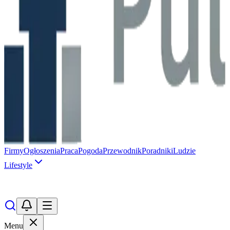
Firmy
Ogłoszenia
Praca
Pogoda
Przewodnik
Poradniki
Ludzie
Lifestyle
Menu