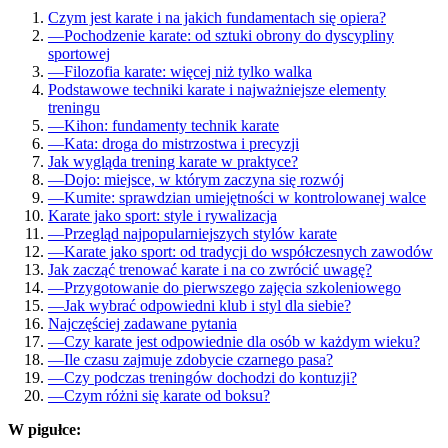
Czym jest karate i na jakich fundamentach się opiera?
—
Pochodzenie karate: od sztuki obrony do dyscypliny
sportowej
—
Filozofia karate: więcej niż tylko walka
Podstawowe techniki karate i najważniejsze elementy
treningu
—
Kihon: fundamenty technik karate
—
Kata: droga do mistrzostwa i precyzji
Jak wygląda trening karate w praktyce?
—
Dojo: miejsce, w którym zaczyna się rozwój
—
Kumite: sprawdzian umiejętności w kontrolowanej walce
Karate jako sport: style i rywalizacja
—
Przegląd najpopularniejszych stylów karate
—
Karate jako sport: od tradycji do współczesnych zawodów
Jak zacząć trenować karate i na co zwrócić uwagę?
—
Przygotowanie do pierwszego zajęcia szkoleniowego
—
Jak wybrać odpowiedni klub i styl dla siebie?
Najczęściej zadawane pytania
—
Czy karate jest odpowiednie dla osób w każdym wieku?
—
Ile czasu zajmuje zdobycie czarnego pasa?
—
Czy podczas treningów dochodzi do kontuzji?
—
Czym różni się karate od boksu?
W pigułce: