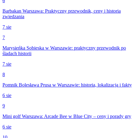
6
Barbakan Warszawa: Praktyczny przewodnik, ceny i historia
zwiedzania
7 sie
7
Marysieńka Sobieska w Warszawie: praktyczny przewodnik po
śladach historii
7 sie
8
Pomnik Bolesława Prusa w Warszawie: historia, lokalizacja i fakty
6 sie
9
Mini golf Warszawa: Arcade Bee w Blue City – ceny i porady gry
6 sie
10