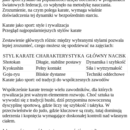
światowych federacji, co wpłynęło na metodykę nauczania.
Zrozumienie, na czym polega karate, wymaga właśnie
doświadczenia tej dynamiki w bezpośrednim starciu.
Karate jako sport: style i rywalizacja
Przegląd najpopularniejszych stylów karate
Zestawienie głównych różnic między wybranymi stylami pozwala
lepiej zrozumieć, czego możesz się spodziewać na zajęciach:
STYL KARATE
CHARAKTERYSTYKA
GŁÓWNY NACISK
Shotokan
Długie, stabilne postawy
Dynamika i szybkość
Kyokushin
Pełny kontakt
Siła i wytrzymałość
Goju-ryu
Bliskie dystanse
Techniki oddechowe
Karate jako sport: od tradycji do współczesnych zawodów
Współcześnie karate trenuje wielu zawodników, dla których
rywalizacja jest ważnym elementem rozwoju. Choć sztuka ta
wywodzi się z tradycji bushi, dziś przypomina nowoczesną
dyscyplinę sportową, gdzie liczy się szybkość i taktyka. W
przeciwieństwie do judo, gdzie kluczowe są rzuty, tutaj dominują
uderzenia i kopnięcia wymagające doskonałej kontroli nad własnym
ciałem.