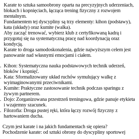
Karate to sztuka samoobrony oparta na precyzyjnych uderzeniach,
blokach i kopnięciach, łącząca trening fizyczny z rozwojem
mentalnym.
Fundamentem tej dyscypliny są trzy elementy: kihon (podstawy),
kata (układy) oraz kumite (walka).
Aby zacząć trenować, wybierz klub z certyfikowaną kadrą i
przygotuj się na systematyczną pracę nad koordynacją oraz
kondycją.
Karate to droga samodoskonalenia, gdzie najwyższym celem jest
panowanie nad własnymi emocjami i ciałem.
Kihon: Systematyczna nauka podstawowych technik uderzeń,
bloków i kopnięć.
Kata: Sformalizowany układ ruchów symulujący walkę z
wyimaginowanymi przeciwnikami.
Kumite: Praktyczne zastosowanie technik podczas sparingu z
żywym partnerem.
Dojo: Zorganizowana przestrzeń treningowa, gdzie panuje etykieta
i wzajemny szacunek.
Filozofia: Droga pustej ręki, która łączy rozwój fizyczny z
hartowaniem ducha.
Czym jest karate i na jakich fundamentach się opiera?
Pochodzenie karate: od sztuki obrony do dyscypliny sportowej