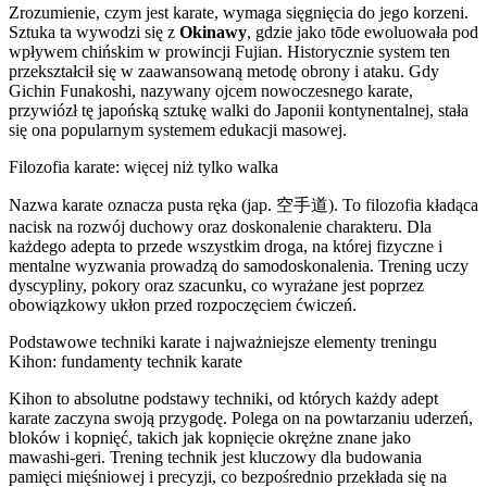
Zrozumienie, czym jest karate, wymaga sięgnięcia do jego korzeni.
Sztuka ta wywodzi się z
Okinawy
, gdzie jako tōde ewoluowała pod
wpływem chińskim w prowincji Fujian. Historycznie system ten
przekształcił się w zaawansowaną metodę obrony i ataku. Gdy
Gichin Funakoshi, nazywany ojcem nowoczesnego karate,
przywiózł tę japońską sztukę walki do Japonii kontynentalnej, stała
się ona popularnym systemem edukacji masowej.
Filozofia karate: więcej niż tylko walka
Nazwa karate oznacza pusta ręka (jap. 空手道). To filozofia kładąca
nacisk na rozwój duchowy oraz doskonalenie charakteru. Dla
każdego adepta to przede wszystkim droga, na której fizyczne i
mentalne wyzwania prowadzą do samodoskonalenia. Trening uczy
dyscypliny, pokory oraz szacunku, co wyrażane jest poprzez
obowiązkowy ukłon przed rozpoczęciem ćwiczeń.
Podstawowe techniki karate i najważniejsze elementy treningu
Kihon: fundamenty technik karate
Kihon to absolutne podstawy techniki, od których każdy adept
karate zaczyna swoją przygodę. Polega on na powtarzaniu uderzeń,
bloków i kopnięć, takich jak kopnięcie okrężne znane jako
mawashi-geri. Trening technik jest kluczowy dla budowania
pamięci mięśniowej i precyzji, co bezpośrednio przekłada się na