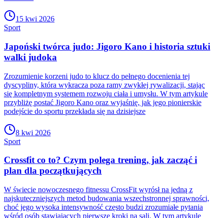
15 kwi 2026
Sport
Japoński twórca judo: Jigoro Kano i historia sztuki
walki judoka
Zrozumienie korzeni judo to klucz do pełnego docenienia tej
dyscypliny, która wykracza poza ramy zwykłej rywalizacji, stając
się kompletnym systemem rozwoju ciała i umysłu. W tym artykule
przybliżę postać Jigoro Kano oraz wyjaśnię, jak jego pionierskie
podejście do sportu przekłada się na dzisiejsze
8 kwi 2026
Sport
Crossfit co to? Czym polega trening, jak zacząć i
plan dla początkujących
W świecie nowoczesnego fitnessu CrossFit wyrósł na jedną z
najskuteczniejszych metod budowania wszechstronnej sprawności,
choć jego wysoka intensywność często budzi zrozumiałe pytania
wśród osób stawiających pierwsze kroki na sali. W tym artykule