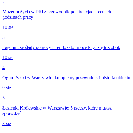
2
Muzeum życia w PRL: przewodnik po atrakcjach, cenach i
godzinach pracy
10 sie
3
Tajemnicze ślady po nocy? Ten lokator może kryć się tuż obok
10 sie
4
Ogród Saski w Warszawie: kompletny przewodnik i historia obiektu
9 sie
5
Łazienki Królewskie w Warszawie: 5 rzeczy, które musisz
sprawdzić
8 sie