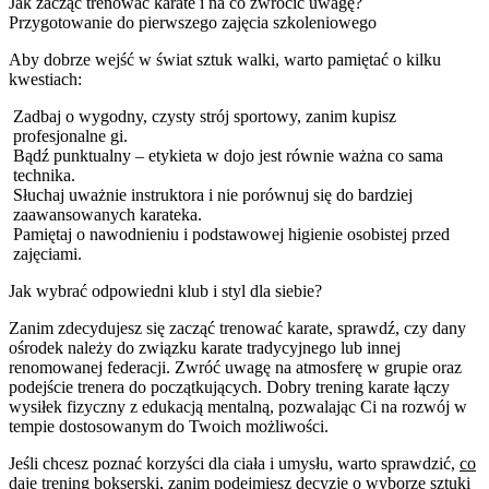
Jak zacząć trenować karate i na co zwrócić uwagę?
Przygotowanie do pierwszego zajęcia szkoleniowego
Aby dobrze wejść w świat sztuk walki, warto pamiętać o kilku
kwestiach:
Zadbaj o wygodny, czysty strój sportowy, zanim kupisz
profesjonalne gi.
Bądź punktualny – etykieta w dojo jest równie ważna co sama
technika.
Słuchaj uważnie instruktora i nie porównuj się do bardziej
zaawansowanych karateka.
Pamiętaj o nawodnieniu i podstawowej higienie osobistej przed
zajęciami.
Jak wybrać odpowiedni klub i styl dla siebie?
Zanim zdecydujesz się zacząć trenować karate, sprawdź, czy dany
ośrodek należy do związku karate tradycyjnego lub innej
renomowanej federacji. Zwróć uwagę na atmosferę w grupie oraz
podejście trenera do początkujących. Dobry trening karate łączy
wysiłek fizyczny z edukacją mentalną, pozwalając Ci na rozwój w
tempie dostosowanym do Twoich możliwości.
Jeśli chcesz poznać korzyści dla ciała i umysłu, warto sprawdzić,
co
daje trening bokserski
, zanim podejmiesz decyzję o wyborze sztuki