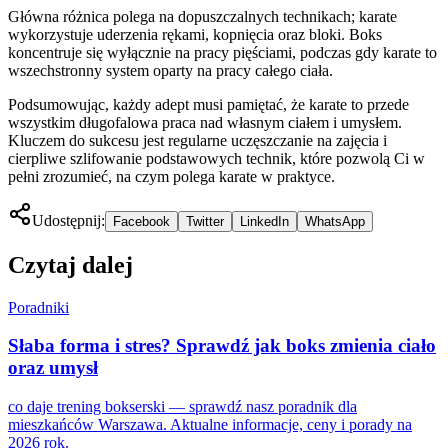
Główna różnica polega na dopuszczalnych technikach; karate
wykorzystuje uderzenia rękami, kopnięcia oraz bloki. Boks
koncentruje się wyłącznie na pracy pięściami, podczas gdy karate to
wszechstronny system oparty na pracy całego ciała.
Podsumowując, każdy adept musi pamiętać, że karate to przede
wszystkim długofalowa praca nad własnym ciałem i umysłem.
Kluczem do sukcesu jest regularne uczęszczanie na zajęcia i
cierpliwe szlifowanie podstawowych technik, które pozwolą Ci w
pełni zrozumieć, na czym polega karate w praktyce.
Udostępnij:
Facebook
Twitter
LinkedIn
WhatsApp
Czytaj dalej
Poradniki
Słaba forma i stres? Sprawdź jak boks zmienia ciało
oraz umysł
co daje trening bokserski — sprawdź nasz poradnik dla
mieszkańców Warszawa. Aktualne informacje, ceny i porady na
2026 rok.