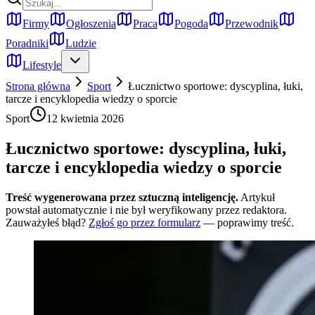
Firmy
Ogłoszenia
Praca
Pogoda
Przewodnik
Poradniki
Ludzie
Lifestyle
Strona główna
Sport
Łucznictwo sportowe: dyscyplina, łuki,
tarcze i encyklopedia wiedzy o sporcie
Sport
12 kwietnia 2026
Łucznictwo sportowe: dyscyplina, łuki,
tarcze i encyklopedia wiedzy o sporcie
Treść wygenerowana przez sztuczną inteligencję.
Artykuł
powstał automatycznie i nie był weryfikowany przez redaktora.
Zauważyłeś błąd?
Zgłoś go przez formularz
— poprawimy treść.