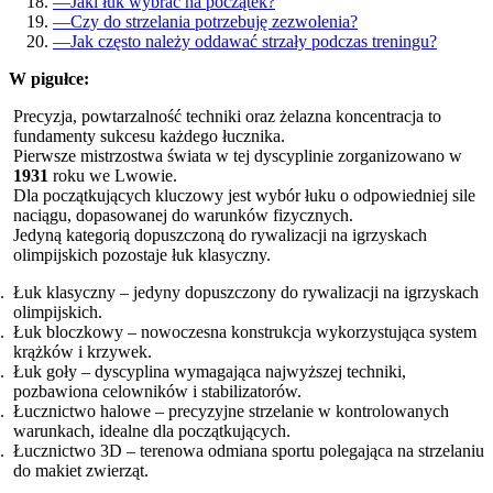
—
Jaki łuk wybrać na początek?
—
Czy do strzelania potrzebuję zezwolenia?
—
Jak często należy oddawać strzały podczas treningu?
W pigułce:
Precyzja, powtarzalność techniki oraz żelazna koncentracja to
fundamenty sukcesu każdego łucznika.
Pierwsze mistrzostwa świata w tej dyscyplinie zorganizowano w
1931
roku we Lwowie.
Dla początkujących kluczowy jest wybór łuku o odpowiedniej sile
naciągu, dopasowanej do warunków fizycznych.
Jedyną kategorią dopuszczoną do rywalizacji na igrzyskach
olimpijskich pozostaje łuk klasyczny.
Łuk klasyczny – jedyny dopuszczony do rywalizacji na igrzyskach
olimpijskich.
Łuk bloczkowy – nowoczesna konstrukcja wykorzystująca system
krążków i krzywek.
Łuk goły – dyscyplina wymagająca najwyższej techniki,
pozbawiona celowników i stabilizatorów.
Łucznictwo halowe – precyzyjne strzelanie w kontrolowanych
warunkach, idealne dla początkujących.
Łucznictwo 3D – terenowa odmiana sportu polegająca na strzelaniu
do makiet zwierząt.