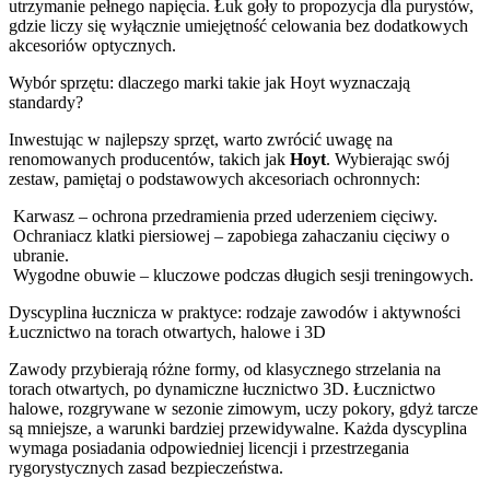
utrzymanie pełnego napięcia. Łuk goły to propozycja dla purystów,
gdzie liczy się wyłącznie umiejętność celowania bez dodatkowych
akcesoriów optycznych.
Wybór sprzętu: dlaczego marki takie jak Hoyt wyznaczają
standardy?
Inwestując w najlepszy sprzęt, warto zwrócić uwagę na
renomowanych producentów, takich jak
Hoyt
. Wybierając swój
zestaw, pamiętaj o podstawowych akcesoriach ochronnych:
Karwasz – ochrona przedramienia przed uderzeniem cięciwy.
Ochraniacz klatki piersiowej – zapobiega zahaczaniu cięciwy o
ubranie.
Wygodne obuwie – kluczowe podczas długich sesji treningowych.
Dyscyplina łucznicza w praktyce: rodzaje zawodów i aktywności
Łucznictwo na torach otwartych, halowe i 3D
Zawody przybierają różne formy, od klasycznego strzelania na
torach otwartych, po dynamiczne łucznictwo 3D. Łucznictwo
halowe, rozgrywane w sezonie zimowym, uczy pokory, gdyż tarcze
są mniejsze, a warunki bardziej przewidywalne. Każda dyscyplina
wymaga posiadania odpowiedniej licencji i przestrzegania
rygorystycznych zasad bezpieczeństwa.