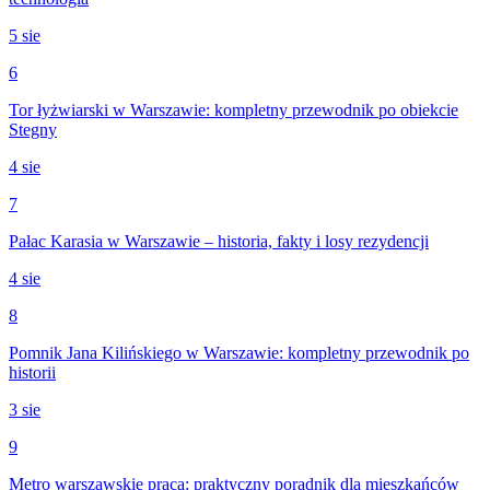
5 sie
6
Tor łyżwiarski w Warszawie: kompletny przewodnik po obiekcie
Stegny
4 sie
7
Pałac Karasia w Warszawie – historia, fakty i losy rezydencji
4 sie
8
Pomnik Jana Kilińskiego w Warszawie: kompletny przewodnik po
historii
3 sie
9
Metro warszawskie praca: praktyczny poradnik dla mieszkańców