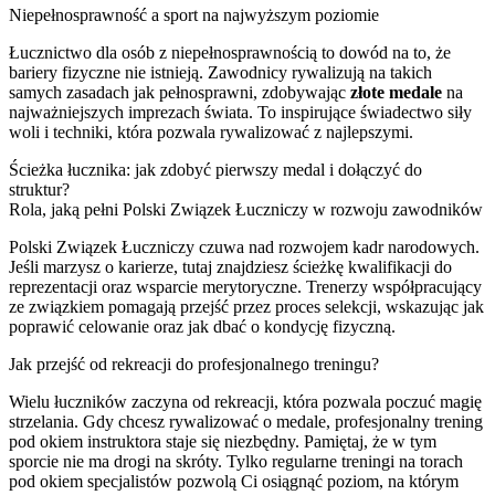
Niepełnosprawność a sport na najwyższym poziomie
Łucznictwo dla osób z niepełnosprawnością to dowód na to, że
bariery fizyczne nie istnieją. Zawodnicy rywalizują na takich
samych zasadach jak pełnosprawni, zdobywając
złote medale
na
najważniejszych imprezach świata. To inspirujące świadectwo siły
woli i techniki, która pozwala rywalizować z najlepszymi.
Ścieżka łucznika: jak zdobyć pierwszy medal i dołączyć do
struktur?
Rola, jaką pełni Polski Związek Łuczniczy w rozwoju zawodników
Polski Związek Łuczniczy czuwa nad rozwojem kadr narodowych.
Jeśli marzysz o karierze, tutaj znajdziesz ścieżkę kwalifikacji do
reprezentacji oraz wsparcie merytoryczne. Trenerzy współpracujący
ze związkiem pomagają przejść przez proces selekcji, wskazując jak
poprawić celowanie oraz jak dbać o kondycję fizyczną.
Jak przejść od rekreacji do profesjonalnego treningu?
Wielu łuczników zaczyna od rekreacji, która pozwala poczuć magię
strzelania. Gdy chcesz rywalizować o medale, profesjonalny trening
pod okiem instruktora staje się niezbędny. Pamiętaj, że w tym
sporcie nie ma drogi na skróty. Tylko regularne treningi na torach
pod okiem specjalistów pozwolą Ci osiągnąć poziom, na którym