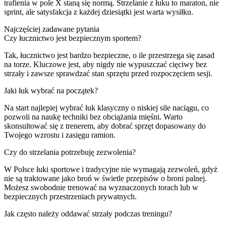
trafienia w pole X staną się normą. Strzelanie z łuku to maraton, nie
sprint, ale satysfakcja z każdej dziesiątki jest warta wysiłku.
Najczęściej zadawane pytania
Czy łucznictwo jest bezpiecznym sportem?
Tak, łucznictwo jest bardzo bezpieczne, o ile przestrzega się zasad
na torze. Kluczowe jest, aby nigdy nie wypuszczać cięciwy bez
strzały i zawsze sprawdzać stan sprzętu przed rozpoczęciem sesji.
Jaki łuk wybrać na początek?
Na start najlepiej wybrać łuk klasyczny o niskiej sile naciągu, co
pozwoli na naukę techniki bez obciążania mięśni. Warto
skonsultować się z trenerem, aby dobrać sprzęt dopasowany do
Twojego wzrostu i zasięgu ramion.
Czy do strzelania potrzebuję zezwolenia?
W Polsce łuki sportowe i tradycyjne nie wymagają zezwoleń, gdyż
nie są traktowane jako broń w świetle przepisów o broni palnej.
Możesz swobodnie trenować na wyznaczonych torach lub w
bezpiecznych przestrzeniach prywatnych.
Jak często należy oddawać strzały podczas treningu?