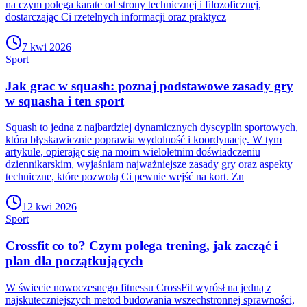
na czym polega karate od strony technicznej i filozoficznej,
dostarczając Ci rzetelnych informacji oraz praktycz
7 kwi 2026
Sport
Jak grac w squash: poznaj podstawowe zasady gry
w squasha i ten sport
Squash to jedna z najbardziej dynamicznych dyscyplin sportowych,
która błyskawicznie poprawia wydolność i koordynację. W tym
artykule, opierając się na moim wieloletnim doświadczeniu
dziennikarskim, wyjaśniam najważniejsze zasady gry oraz aspekty
techniczne, które pozwolą Ci pewnie wejść na kort. Zn
12 kwi 2026
Sport
Crossfit co to? Czym polega trening, jak zacząć i
plan dla początkujących
W świecie nowoczesnego fitnessu CrossFit wyrósł na jedną z
najskuteczniejszych metod budowania wszechstronnej sprawności,