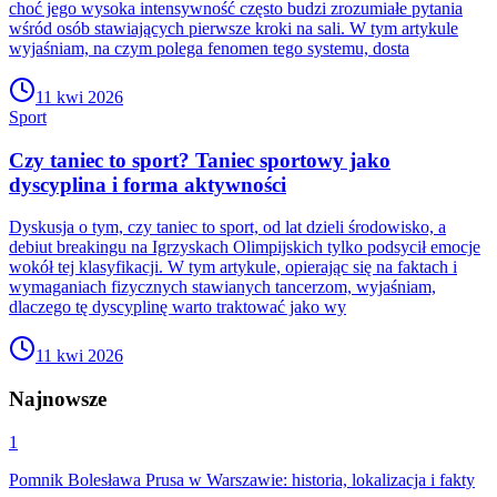
choć jego wysoka intensywność często budzi zrozumiałe pytania
wśród osób stawiających pierwsze kroki na sali. W tym artykule
wyjaśniam, na czym polega fenomen tego systemu, dosta
11 kwi 2026
Sport
Czy taniec to sport? Taniec sportowy jako
dyscyplina i forma aktywności
Dyskusja o tym, czy taniec to sport, od lat dzieli środowisko, a
debiut breakingu na Igrzyskach Olimpijskich tylko podsycił emocje
wokół tej klasyfikacji. W tym artykule, opierając się na faktach i
wymaganiach fizycznych stawianych tancerzom, wyjaśniam,
dlaczego tę dyscyplinę warto traktować jako wy
11 kwi 2026
Najnowsze
1
Pomnik Bolesława Prusa w Warszawie: historia, lokalizacja i fakty