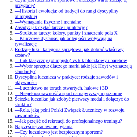
przygodę?
—
Historia i ewolucja: od tradycji do rangi dyscypliny
olimpijskiej
—
Wymagania fizyczne i mentalne
Zasady: jak czytać tarcze i punktację?
—
Struktura tarczy: kolory, punkty i znaczenie pola X
—
Kluczowe dystanse: jak odległości wpływają na
rywalizację
Rodzaje łuki i kategoria sprzętowa: jak dobrać właściwy
zestaw?
—
Łuk klasyczny (olimpijski) vs łuk bloczkowy i barebow
—
Wybór sprzętu: dlaczego marki takie jak Hoyt wyznaczają
standardy?
Dyscyplina łucznicza w praktyce: rodzaje zawodów i
aktywności
—
Łucznictwo na torach otwartych, halowe i 3D
—
Niepełnosprawność a sport na najwyższym poziomie
Ścieżka łucznika: jak zdobyć pierwszy medal i dołączyć do
struktur?
—
Rola, jaką pełni Polski Związek Łuczniczy w rozwoju
zawodników
—
Jak przejść od rekreacji do profesjonalnego treningu?
Najczęściej zadawane pytania
—
Czy łucznictwo jest bezpiecznym sportem?