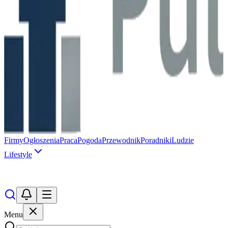
Firmy
Ogłoszenia
Praca
Pogoda
Przewodnik
Poradniki
Ludzie
Lifestyle
Menu