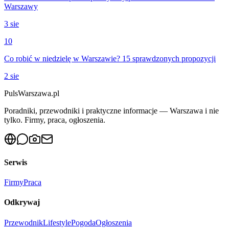
Warszawy
3 sie
10
Co robić w niedzielę w Warszawie? 15 sprawdzonych propozycji
2 sie
PulsWarszawa.pl
Poradniki, przewodniki i praktyczne informacje — Warszawa i nie
tylko. Firmy, praca, ogłoszenia.
Serwis
Firmy
Praca
Odkrywaj
Przewodnik
Lifestyle
Pogoda
Ogłoszenia