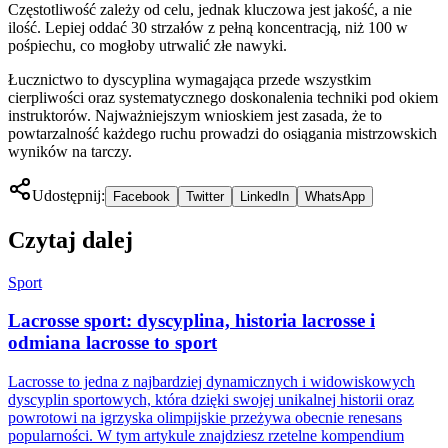
Częstotliwość zależy od celu, jednak kluczowa jest jakość, a nie
ilość. Lepiej oddać 30 strzałów z pełną koncentracją, niż 100 w
pośpiechu, co mogłoby utrwalić złe nawyki.
Łucznictwo to dyscyplina wymagająca przede wszystkim
cierpliwości oraz systematycznego doskonalenia techniki pod okiem
instruktorów. Najważniejszym wnioskiem jest zasada, że to
powtarzalność każdego ruchu prowadzi do osiągania mistrzowskich
wyników na tarczy.
Udostępnij:
Facebook
Twitter
LinkedIn
WhatsApp
Czytaj dalej
Sport
Lacrosse sport: dyscyplina, historia lacrosse i
odmiana lacrosse to sport
Lacrosse to jedna z najbardziej dynamicznych i widowiskowych
dyscyplin sportowych, która dzięki swojej unikalnej historii oraz
powrotowi na igrzyska olimpijskie przeżywa obecnie renesans
popularności. W tym artykule znajdziesz rzetelne kompendium