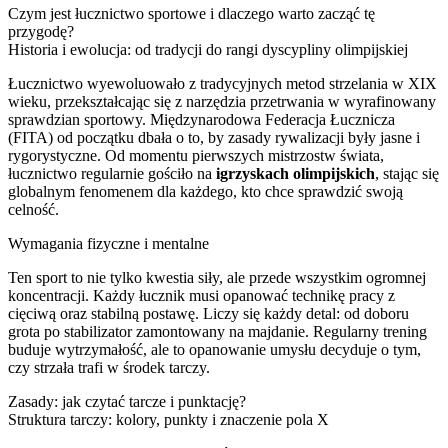
Czym jest łucznictwo sportowe i dlaczego warto zacząć tę
przygodę?
Historia i ewolucja: od tradycji do rangi dyscypliny olimpijskiej
Łucznictwo wyewoluowało z tradycyjnych metod strzelania w XIX
wieku, przekształcając się z narzędzia przetrwania w wyrafinowany
sprawdzian sportowy. Międzynarodowa Federacja Łucznicza
(FITA) od początku dbała o to, by zasady rywalizacji były jasne i
rygorystyczne. Od momentu pierwszych mistrzostw świata,
łucznictwo regularnie gościło na
igrzyskach olimpijskich
, stając się
globalnym fenomenem dla każdego, kto chce sprawdzić swoją
celność.
Wymagania fizyczne i mentalne
Ten sport to nie tylko kwestia siły, ale przede wszystkim ogromnej
koncentracji. Każdy łucznik musi opanować technikę pracy z
cięciwą oraz stabilną postawę. Liczy się każdy detal: od doboru
grota po stabilizator zamontowany na majdanie. Regularny trening
buduje wytrzymałość, ale to opanowanie umysłu decyduje o tym,
czy strzała trafi w środek tarczy.
Zasady: jak czytać tarcze i punktację?
Struktura tarczy: kolory, punkty i znaczenie pola X