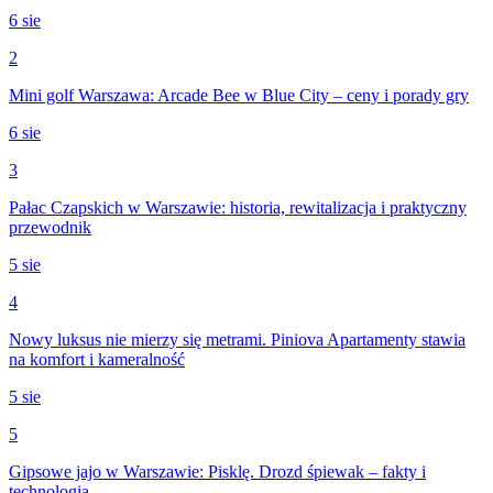
6 sie
2
Mini golf Warszawa: Arcade Bee w Blue City – ceny i porady gry
6 sie
3
Pałac Czapskich w Warszawie: historia, rewitalizacja i praktyczny
przewodnik
5 sie
4
Nowy luksus nie mierzy się metrami. Piniova Apartamenty stawia
na komfort i kameralność
5 sie
5
Gipsowe jajo w Warszawie: Pisklę. Drozd śpiewak – fakty i
technologia