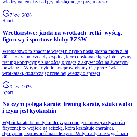
wiedzy na temat zasad gry, niezbędnego sprzętu oraz r
7 kwi 2026
Sport
Wrotkarstwo: jazda na wrotkach, rolki, wyścig,
figurowy i sportowe kluby PZSW
Wrotkarstwo to znacznie więcej niż tylko nostalgiczna moda z lat
80. – to dynamiczna dyscyplina, która doskonale łączy intensywny
trening kondycyjny z radością płynącą z aktywności na świeżym
powietrzu. W tym artykule przeprowadzimy Cię przez świat
wrotkarski, dostarczając rzetelnej wiedzy o sprzęci
9 kwi 2026
Sport
Na czym polega karate: trening karate, sztuki walki
i czym jest kyokushin
Wybór karate to nie tylko decyzja o podjęciu nowej aktywności
fizycznej; to wejście na ścieżkę, która kształtuje charakter,
dyscyplinę i sprawność na całe życie. W tym artykule wyjaśniam,