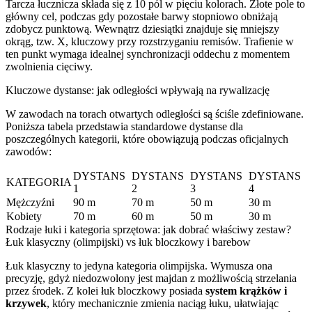
Tarcza łucznicza składa się z 10 pól w pięciu kolorach. Złote pole to
główny cel, podczas gdy pozostałe barwy stopniowo obniżają
zdobycz punktową. Wewnątrz dziesiątki znajduje się mniejszy
okrąg, tzw. X, kluczowy przy rozstrzyganiu remisów. Trafienie w
ten punkt wymaga idealnej synchronizacji oddechu z momentem
zwolnienia cięciwy.
Kluczowe dystanse: jak odległości wpływają na rywalizację
W zawodach na torach otwartych odległości są ściśle zdefiniowane.
Poniższa tabela przedstawia standardowe dystanse dla
poszczególnych kategorii, które obowiązują podczas oficjalnych
zawodów:
DYSTANS
DYSTANS
DYSTANS
DYSTANS
KATEGORIA
1
2
3
4
Mężczyźni
90 m
70 m
50 m
30 m
Kobiety
70 m
60 m
50 m
30 m
Rodzaje łuki i kategoria sprzętowa: jak dobrać właściwy zestaw?
Łuk klasyczny (olimpijski) vs łuk bloczkowy i barebow
Łuk klasyczny to jedyna kategoria olimpijska. Wymusza ona
precyzję, gdyż niedozwolony jest majdan z możliwością strzelania
przez środek. Z kolei łuk bloczkowy posiada
system krążków i
krzywek
, który mechanicznie zmienia naciąg łuku, ułatwiając