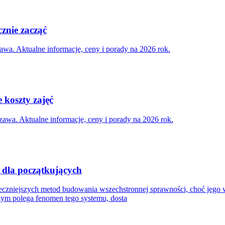
cznie zacząć
wa. Aktualne informacje, ceny i porady na 2026 rok.
 koszty zajęć
zawa. Aktualne informacje, ceny i porady na 2026 rok.
n dla początkujących
teczniejszych metod budowania wszechstronnej sprawności, choć jego 
czym polega fenomen tego systemu, dosta