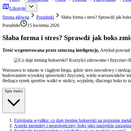
Lifestyle
Strona główna
Poradniki
Słaba forma i stres? Sprawdź jak boks
Poradniki
15 kwietnia 2026
Słaba forma i stres? Sprawdź jak boks zmi
Treść wygenerowana przez sztuczną inteligencję.
Artykuł powstał
I
Warszawa to miasto w ciągłym biegu, gdzie stres zawodowy i siedząc
budowaniem wysokiej sprawności fizycznej, wielu warszawiaków traf
śledząca rynek sportów walki w stolicy, wyjaśnię, dlaczego boks to z
Spis treści
Fizjologia wysiłku: co daje trening bokserski na poziomie met
Aspekt mentalny i neurologiczny: boks jako narzędzie zarządza
Standardy bezpieczeństwa i technika: na co zwrócić uwagę?