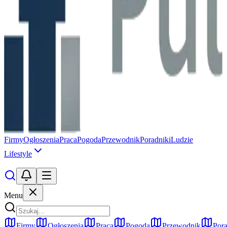
Firmy
Ogłoszenia
Praca
Pogoda
Przewodnik
Poradniki
Ludzie
Lifestyle
Menu
Firmy
Ogłoszenia
Praca
Pogoda
Przewodnik
Pora