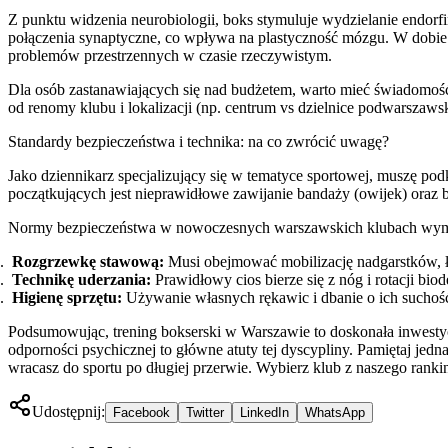
Z punktu widzenia neurobiologii, boks stymuluje wydzielanie endor
połączenia synaptyczne, co wpływa na plastyczność mózgu. W dobie 
problemów przestrzennych w czasie rzeczywistym.
Dla osób zastanawiających się nad budżetem, warto mieć świadomość
od renomy klubu i lokalizacji (np. centrum vs dzielnice podwarszaws
Standardy bezpieczeństwa i technika: na co zwrócić uwagę?
Jako dziennikarz specjalizujący się w tematyce sportowej, muszę pod
początkujących jest nieprawidłowe zawijanie bandaży (owijek) oraz b
Normy bezpieczeństwa w nowoczesnych warszawskich klubach wymaga
Rozgrzewkę stawową:
Musi obejmować mobilizację nadgarstków, ło
Technikę uderzania:
Prawidłowy cios bierze się z nóg i rotacji bio
Higienę sprzętu:
Używanie własnych rękawic i dbanie o ich suchość 
Podsumowując, trening bokserski w Warszawie to doskonała inwesty
odporności psychicznej to główne atuty tej dyscypliny. Pamiętaj j
wracasz do sportu po długiej przerwie. Wybierz klub z naszego rankin
Udostępnij:
Facebook
Twitter
LinkedIn
WhatsApp