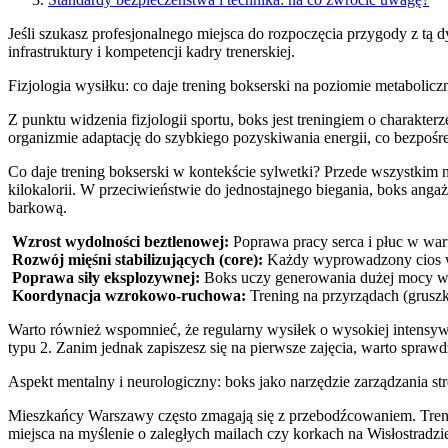
Jeśli szukasz profesjonalnego miejsca do rozpoczęcia przygody z tą 
infrastruktury i kompetencji kadry trenerskiej.
Fizjologia wysiłku: co daje trening bokserski na poziomie metabolic
Z punktu widzenia fizjologii sportu, boks jest treningiem o chara
organizmie adaptację do szybkiego pozyskiwania energii, co bezpoś
Co daje trening bokserski w kontekście sylwetki? Przede wszystkim
kilokalorii. W przeciwieństwie do jednostajnego biegania, boks anga
barkową.
Wzrost wydolności beztlenowej:
Poprawa pracy serca i płuc w wa
Rozwój mięśni stabilizujących (core):
Każdy wyprowadzony cios wy
Poprawa siły eksplozywnej:
Boks uczy generowania dużej mocy w kr
Koordynacja wzrokowo-ruchowa:
Trening na przyrządach (gruszk
Warto również wspomnieć, że regularny wysiłek o wysokiej intensywno
typu 2. Zanim jednak zapiszesz się na pierwsze zajęcia, warto sprawd
Aspekt mentalny i neurologiczny: boks jako narzędzie zarządzania st
Mieszkańcy Warszawy często zmagają się z przebodźcowaniem. Trenin
miejsca na myślenie o zaległych mailach czy korkach na Wisłostradz