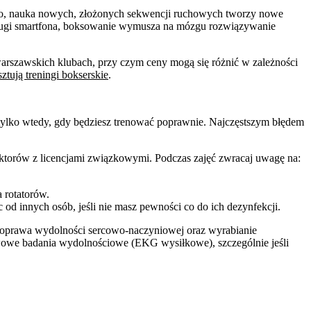
kowo, nauka nowych, złożonych sekwencji ruchowych tworzy nowe
obsługi smartfona, boksowanie wymusza na mózgu rozwiązywanie
warszawskich klubach, przy czym ceny mogą się różnić w zależności
sztują treningi bokserskie
.
z tylko wtedy, gdy będziesz trenować poprawnie. Najczęstszym błędem
torów z licencjami związkowymi. Podczas zajęć zwracaj uwagę na:
a rotatorów.
od innych osób, jeśli nie masz pewności co do ich dezynfekcji.
 poprawa wydolności sercowo-naczyniowej oraz wyrabianie
awowe badania wydolnościowe (EKG wysiłkowe), szczególnie jeśli