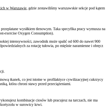
kich w Warszawie
, gdzie zestawiliśmy warszawskie sekcje pod kątem
e) przeplatane wysiłkiem tlenowym. Taka specyfika pracy wymusza na
Post-exercise Oxygen Consumption).
ysokiej intensywności, zawodnik może spalić od 600 do nawet 900
odpowiedzialnych za rotację tułowia, po mięśnie naramienne i obręcz
ji.
ową tkanek, co jest istotne w profilaktyce cywilizacyjnej cukrzycy
chniką, która chroni stawy przed przeciążeniami.
ykonujesz kombinacje ciosów lub pracujesz na tarczach, nie ma
 kortyzolu w surowicy krwi.