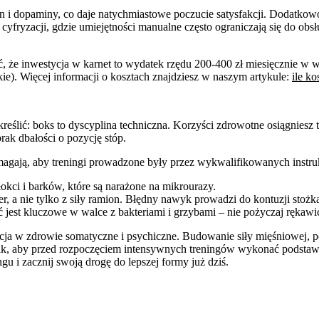
fin i dopaminy, co daje natychmiastowe poczucie satysfakcji. Dodat
cyfryzacji, gdzie umiejętności manualne często ograniczają się do 
, że inwestycja w karnet to wydatek rzędu 200-400 zł miesięcznie w 
kie). Więcej informacji o kosztach znajdziesz w naszym artykule:
ile ko
kreślić: boks to dyscyplina techniczna. Korzyści zdrowotne osiągnies
rak dbałości o pozycję stóp.
ją, aby treningi prowadzone były przez wykwalifikowanych instruk
kci i barków, które są narażone na mikrourazy.
der, a nie tylko z siły ramion. Błędny nawyk prowadzi do kontuzji stożk
jest kluczowe w walce z bakteriami i grzybami – nie pożyczaj rękawic 
cja w zdrowie somatyczne i psychiczne. Budowanie siły mięśniowej,
ednak, aby przed rozpoczęciem intensywnych treningów wykonać podst
gu i zacznij swoją drogę do lepszej formy już dziś.