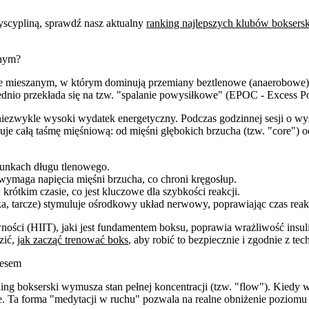
dyscypliną, sprawdź nasz aktualny
ranking najlepszych klubów boksers
znym?
kterze mieszanym, w którym dominują przemiany beztlenowe (anaerobow
rednio przekłada się na tzw. "spalanie powysiłkowe" (EPOC - Excess 
 niezwykle wysoki wydatek energetyczny. Podczas godzinnej sesji o w
żuje całą taśmę mięśniową: od mięśni głębokich brzucha (tzw. "core") 
runkach długu tlenowego.
maga napięcia mięśni brzucha, co chroni kręgosłup.
ótkim czasie, co jest kluczowe dla szybkości reakcji.
a, tarcze) stymuluje ośrodkowy układ nerwowy, poprawiając czas reakc
ści (HIIT), jaki jest fundamentem boksu, poprawia wrażliwość insulin
zić,
jak zacząć trenować boks
, aby robić to bezpiecznie i zgodnie z te
resem
g bokserski wymusza stan pełnej koncentracji (tzw. "flow"). Kiedy w
ie. Ta forma "medytacji w ruchu" pozwala na realne obniżenie poziomu