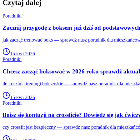
Czytaj dalej
Poradniki
Zacznij przygodę z boksem już dziś od podstawowyc
jak zacząć trenować boks — sprawdź nasz poradnik dla mieszkańców
15 kwi 2026
Poradniki
Chcesz zacząć boksować w 2026 roku sprawdź aktual
ile kosztują treningi bokserskie — sprawdź nasz poradnik dla miesz
15 kwi 2026
Poradniki
Boisz się kontuzji na crossficie? Dowiedz się jak ćwic
czy crossfit jest bezpieczny — sprawdź nasz poradnik dla mieszkańc