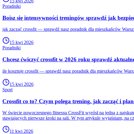
15 kwi 2026
Poradniki
Boisz się intensywności treningów sprawdź jak bezpie
jak zacząć crossfit — sprawdź nasz poradnik dla mieszkańców Warsza
15 kwi 2026
Poradniki
Chcesz ćwiczyć crossfit w 2026 roku sprawdź aktualne
ile kosztuje crossfit — sprawdź nasz poradnik dla mieszkańców Wars
15 kwi 2026
Sport
Crossfit co to? Czym polega trening, jak zacząć i pla
W świecie nowoczesnego fitnessu CrossFit wyrósł na jedną z najsku
stawiających pierwsze kroki na sali. W tym artykule wyjaśniam, na 
11 kwi 2026