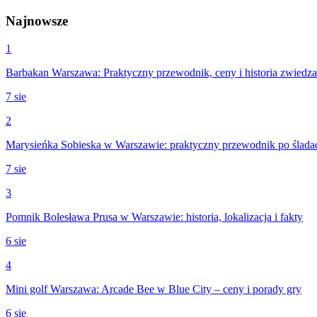
Najnowsze
1
Barbakan Warszawa: Praktyczny przewodnik, ceny i historia zwiedza
7 sie
2
Marysieńka Sobieska w Warszawie: praktyczny przewodnik po śladach
7 sie
3
Pomnik Bolesława Prusa w Warszawie: historia, lokalizacja i fakty
6 sie
4
Mini golf Warszawa: Arcade Bee w Blue City – ceny i porady gry
6 sie