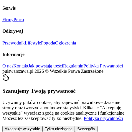
Serwis
Firmy
Praca
Odkrywaj
Przewodnik
Lifestyle
Pogoda
Ogłoszenia
Informacje
O nas
Kontakt
Jak powstają treści
Regulamin
Polityka Prywatności
pulswarszawa.pl
2026
©
Wszelkie Prawa Zastrzeżone
Szanujemy Twoją prywatność
Używamy plików cookies, aby zapewnić prawidłowe działanie
strony oraz tworzyć anonimowe statystyki. Klikając "Akceptuję
wszystkie" wyrażasz zgodę na cookies analityczne i funkcjonalne.
Możesz też zaakceptować tylko niezbędne.
Polityka prywatności
Akceptuję wszystkie
Tylko niezbędne
Szczegóły