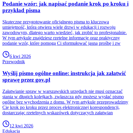
Podanie wzór: jak napisać podanie krok po kroku i
przykład pisma
Skuteczne przygotowanie oficjalnego pisma to kluczowa
umiejętność, która otwiera wiele drzwi w edukacji i rozwoju
zawodowym, dlatego warto wiedzieć, jak zrobić to profesjonalnie.
W tym artykule znajdziesz rzetelne informacje oraz praktyczny
podanie wzór, które pomogą Ci sformułować jasną prośbę i zw
6 kwi 2026
Przewodnik
Wyślij pismo ogólne online: instrukcja jak załatwić
sprawę przez gov.pl
Załatwianie spraw w warszawskich urzędach nie musi oznaczać
stania w długich kolejkach, zwłaszcza gdy możesz wysłać pismo
ogólne bez wychodzenia z domu. W tym artykule przeprowadzimy
Cię krok po kroku przez proces elektronicznej korespondencji,
dostarczając rzetelnych wskazówek dotyczących załatwian
12 kwi 2026
Edukacja