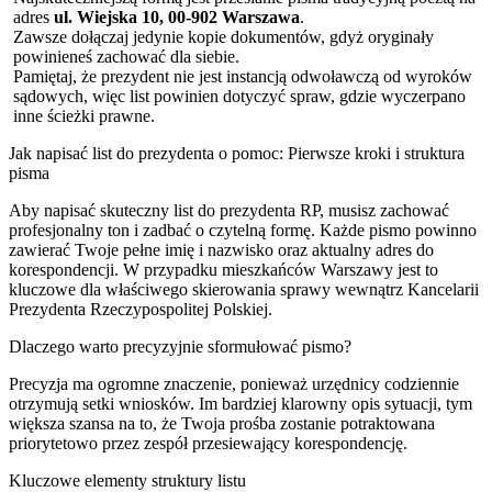
adres
ul. Wiejska 10, 00-902 Warszawa
.
Zawsze dołączaj jedynie kopie dokumentów, gdyż oryginały
powinieneś zachować dla siebie.
Pamiętaj, że prezydent nie jest instancją odwoławczą od wyroków
sądowych, więc list powinien dotyczyć spraw, gdzie wyczerpano
inne ścieżki prawne.
Jak napisać list do prezydenta o pomoc: Pierwsze kroki i struktura
pisma
Aby napisać skuteczny list do prezydenta RP, musisz zachować
profesjonalny ton i zadbać o czytelną formę. Każde pismo powinno
zawierać Twoje pełne imię i nazwisko oraz aktualny adres do
korespondencji. W przypadku mieszkańców Warszawy jest to
kluczowe dla właściwego skierowania sprawy wewnątrz Kancelarii
Prezydenta Rzeczypospolitej Polskiej.
Dlaczego warto precyzyjnie sformułować pismo?
Precyzja ma ogromne znaczenie, ponieważ urzędnicy codziennie
otrzymują setki wniosków. Im bardziej klarowny opis sytuacji, tym
większa szansa na to, że Twoja prośba zostanie potraktowana
priorytetowo przez zespół przesiewający korespondencję.
Kluczowe elementy struktury listu