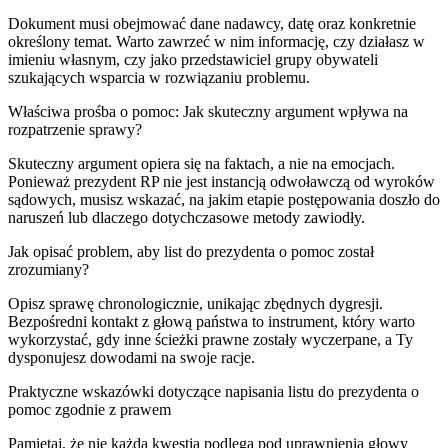
Dokument musi obejmować dane nadawcy, datę oraz konkretnie
określony temat. Warto zawrzeć w nim informację, czy działasz w
imieniu własnym, czy jako przedstawiciel grupy obywateli
szukających wsparcia w rozwiązaniu problemu.
Właściwa prośba o pomoc: Jak skuteczny argument wpływa na
rozpatrzenie sprawy?
Skuteczny argument opiera się na faktach, a nie na emocjach.
Ponieważ prezydent RP nie jest instancją odwoławczą od wyroków
sądowych, musisz wskazać, na jakim etapie postępowania doszło do
naruszeń lub dlaczego dotychczasowe metody zawiodły.
Jak opisać problem, aby list do prezydenta o pomoc został
zrozumiany?
Opisz sprawę chronologicznie, unikając zbędnych dygresji.
Bezpośredni kontakt z głową państwa to instrument, który warto
wykorzystać, gdy inne ścieżki prawne zostały wyczerpane, a Ty
dysponujesz dowodami na swoje racje.
Praktyczne wskazówki dotyczące napisania listu do prezydenta o
pomoc zgodnie z prawem
Pamiętaj, że nie każda kwestia podlega pod uprawnienia głowy