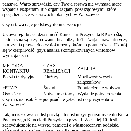
państwa. Warto sprawdzić, czy Twoja sprawa nie wymaga raczej
wsparcia ekspertami lub organizacjami pozarządowymi, które
specjalizują się w sprawach lokalnych w Warszawie.
Czy ustawa daje podstawy do interwencji?
Ustawa regulująca działalność Kancelarii Prezydenta RP określa,
jakie pisma są przyjmowane do analizy. Jeśli Twoja sprawa dotyczy
naruszenia prawa, dołącz dokumenty, które to potwierdzają. Uzbrój
się w cierpliwość, gdyż analiza skomplikowanych wniosków
wymaga czasu.
METODA
CZAS
ZALETA
KONTAKTU
REALIZACJI
Poczta tradycyjna
Dłuższy
Możliwość wysyłki
załączników
ePUAP
Średni
Potwierdzenie wpływu
Osobiście
Natychmiastowy
Wydanie potwierdzenia
Czy można osobiście podpisać i wysłać list do prezydenta w
Warszawie?
Tak, możesz wysłać list pocztą lub dostarczyć go osobiście do Biura
Podawczego Kancelarii Prezydenta przy ul. Wiejskiej 10. Jeśli
zdecydujesz się na wizytę, pamiętaj o własnoręcznym podpisie,
który jest wymogiem formalnym dla pism papierowych.