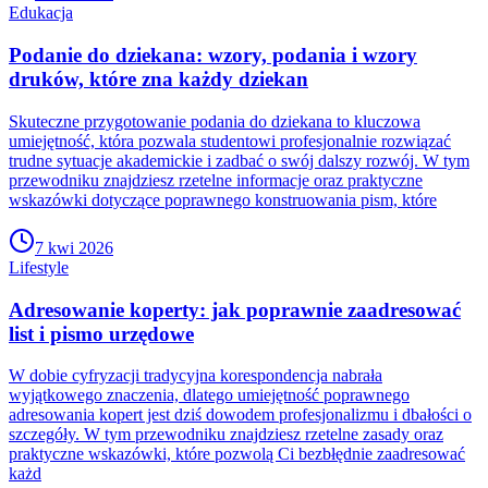
Edukacja
Podanie do dziekana: wzory, podania i wzory
druków, które zna każdy dziekan
Skuteczne przygotowanie podania do dziekana to kluczowa
umiejętność, która pozwala studentowi profesjonalnie rozwiązać
trudne sytuacje akademickie i zadbać o swój dalszy rozwój. W tym
przewodniku znajdziesz rzetelne informacje oraz praktyczne
wskazówki dotyczące poprawnego konstruowania pism, które
7 kwi 2026
Lifestyle
Adresowanie koperty: jak poprawnie zaadresować
list i pismo urzędowe
W dobie cyfryzacji tradycyjna korespondencja nabrała
wyjątkowego znaczenia, dlatego umiejętność poprawnego
adresowania kopert jest dziś dowodem profesjonalizmu i dbałości o
szczegóły. W tym przewodniku znajdziesz rzetelne zasady oraz
praktyczne wskazówki, które pozwolą Ci bezbłędnie zaadresować
każd