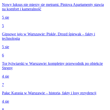
Nowy luksus nie mierzy się metrami. Piniova Apartamenty stawia
na komfort i kameralność
5 sie
5
Gipsowe jajo w Warszawie: Pisklę. Drozd śpiewak – fakty i
technologia
5 sie
6
Tor łyżwiarski w Warszawie: kompletny przewodnik po obiekcie
Stegny
4 sie
7
Pałac Karasia w Warszawie – historia, fakty i losy rezydencji
4 sie
8