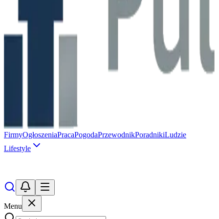
Firmy
Ogłoszenia
Praca
Pogoda
Przewodnik
Poradniki
Ludzie
Lifestyle
Menu