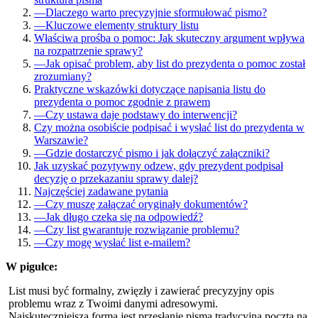
—
Dlaczego warto precyzyjnie sformułować pismo?
—
Kluczowe elementy struktury listu
Właściwa prośba o pomoc: Jak skuteczny argument wpływa
na rozpatrzenie sprawy?
—
Jak opisać problem, aby list do prezydenta o pomoc został
zrozumiany?
Praktyczne wskazówki dotyczące napisania listu do
prezydenta o pomoc zgodnie z prawem
—
Czy ustawa daje podstawy do interwencji?
Czy można osobiście podpisać i wysłać list do prezydenta w
Warszawie?
—
Gdzie dostarczyć pismo i jak dołączyć załączniki?
Jak uzyskać pozytywny odzew, gdy prezydent podpisał
decyzję o przekazaniu sprawy dalej?
Najczęściej zadawane pytania
—
Czy muszę załączać oryginały dokumentów?
—
Jak długo czeka się na odpowiedź?
—
Czy list gwarantuje rozwiązanie problemu?
—
Czy mogę wysłać list e-mailem?
W pigułce:
List musi być formalny, zwięzły i zawierać precyzyjny opis
problemu wraz z Twoimi danymi adresowymi.
Najskuteczniejszą formą jest przesłanie pisma tradycyjną pocztą na