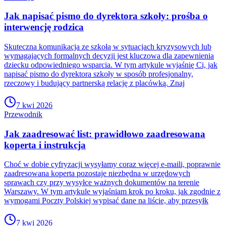
Jak napisać pismo do dyrektora szkoły: prośba o
interwencję rodzica
Skuteczna komunikacja ze szkołą w sytuacjach kryzysowych lub
wymagających formalnych decyzji jest kluczowa dla zapewnienia
dziecku odpowiedniego wsparcia. W tym artykule wyjaśnię Ci, jak
napisać pismo do dyrektora szkoły w sposób profesjonalny,
rzeczowy i budujący partnerską relację z placówką. Znaj
7 kwi 2026
Przewodnik
Jak zaadresować list: prawidłowo zaadresowana
koperta i instrukcja
Choć w dobie cyfryzacji wysyłamy coraz więcej e-maili, poprawnie
zaadresowana koperta pozostaje niezbędna w urzędowych
sprawach czy przy wysyłce ważnych dokumentów na terenie
Warszawy. W tym artykule wyjaśniam krok po kroku, jak zgodnie z
wymogami Poczty Polskiej wypisać dane na liście, aby przesyłk
7 kwi 2026