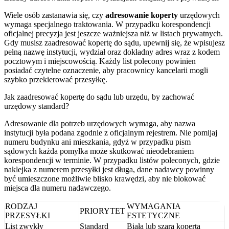
Wiele osób zastanawia się, czy
adresowanie koperty
urzędowych
wymaga specjalnego traktowania. W przypadku korespondencji
oficjalnej precyzja jest jeszcze ważniejsza niż w listach prywatnych.
Gdy musisz zaadresować kopertę do sądu, upewnij się, że wpisujesz
pełną nazwę instytucji, wydział oraz dokładny adres wraz z kodem
pocztowym i miejscowością. Każdy list polecony powinien
posiadać czytelne oznaczenie, aby pracownicy kancelarii mogli
szybko przekierować przesyłkę.
Jak zaadresować kopertę do sądu lub urzędu, by zachować
urzędowy standard?
Adresowanie dla potrzeb urzędowych wymaga, aby nazwa
instytucji była podana zgodnie z oficjalnym rejestrem. Nie pomijaj
numeru budynku ani mieszkania, gdyż w przypadku pism
sądowych każda pomyłka może skutkować nieodebraniem
korespondencji w terminie. W przypadku listów poleconych, gdzie
naklejka z numerem przesyłki jest długa, dane nadawcy powinny
być umieszczone możliwie blisko krawędzi, aby nie blokować
miejsca dla numeru nadawczego.
RODZAJ
WYMAGANIA
PRIORYTET
PRZESYŁKI
ESTETYCZNE
List zwykły
Standard
Biała lub szara koperta