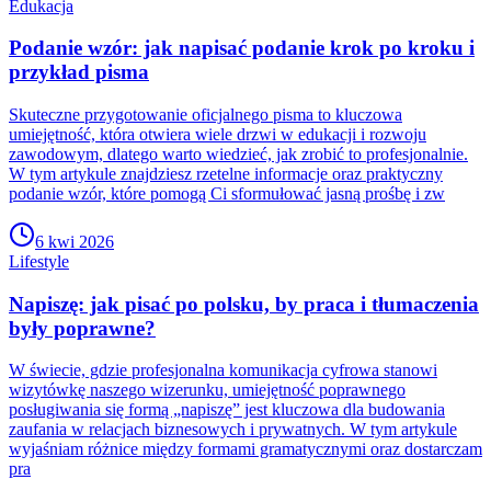
Edukacja
Podanie wzór: jak napisać podanie krok po kroku i
przykład pisma
Skuteczne przygotowanie oficjalnego pisma to kluczowa
umiejętność, która otwiera wiele drzwi w edukacji i rozwoju
zawodowym, dlatego warto wiedzieć, jak zrobić to profesjonalnie.
W tym artykule znajdziesz rzetelne informacje oraz praktyczny
podanie wzór, które pomogą Ci sformułować jasną prośbę i zw
6 kwi 2026
Lifestyle
Napiszę: jak pisać po polsku, by praca i tłumaczenia
były poprawne?
W świecie, gdzie profesjonalna komunikacja cyfrowa stanowi
wizytówkę naszego wizerunku, umiejętność poprawnego
posługiwania się formą „napiszę” jest kluczowa dla budowania
zaufania w relacjach biznesowych i prywatnych. W tym artykule
wyjaśniam różnice między formami gramatycznymi oraz dostarczam
pra