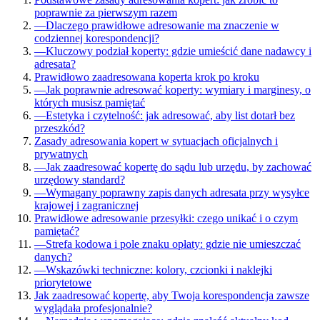
poprawnie za pierwszym razem
—
Dlaczego prawidłowe adresowanie ma znaczenie w
codziennej korespondencji?
—
Kluczowy podział koperty: gdzie umieścić dane nadawcy i
adresata?
Prawidłowo zaadresowana koperta krok po kroku
—
Jak poprawnie adresować koperty: wymiary i marginesy, o
których musisz pamiętać
—
Estetyka i czytelność: jak adresować, aby list dotarł bez
przeszkód?
Zasady adresowania kopert w sytuacjach oficjalnych i
prywatnych
—
Jak zaadresować kopertę do sądu lub urzędu, by zachować
urzędowy standard?
—
Wymagany poprawny zapis danych adresata przy wysyłce
krajowej i zagranicznej
Prawidłowe adresowanie przesyłki: czego unikać i o czym
pamiętać?
—
Strefa kodowa i pole znaku opłaty: gdzie nie umieszczać
danych?
—
Wskazówki techniczne: kolory, czcionki i naklejki
priorytetowe
Jak zaadresować kopertę, aby Twoja korespondencja zawsze
wyglądała profesjonalnie?