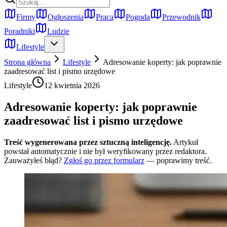
Firmy
Ogłoszenia
Praca
Pogoda
Przewodnik
Poradniki
Ludzie
Lifestyle
Strona główna
Lifestyle
Adresowanie koperty: jak poprawnie
zaadresować list i pismo urzędowe
Lifestyle
12 kwietnia 2026
Adresowanie koperty: jak poprawnie
zaadresować list i pismo urzędowe
Treść wygenerowana przez sztuczną inteligencję.
Artykuł
powstał automatycznie i nie był weryfikowany przez redaktora.
Zauważyłeś błąd?
Zgłoś go przez formularz
— poprawimy treść.