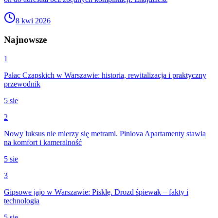
8 kwi 2026
Najnowsze
1
Pałac Czapskich w Warszawie: historia, rewitalizacja i praktyczny
przewodnik
5 sie
2
Nowy luksus nie mierzy się metrami. Piniova Apartamenty stawia
na komfort i kameralność
5 sie
3
Gipsowe jajo w Warszawie: Pisklę. Drozd śpiewak – fakty i
technologia
5 sie