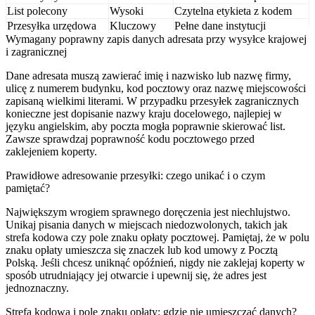
List polecony
Wysoki
Czytelna etykieta z kodem
Przesyłka urzędowa
Kluczowy
Pełne dane instytucji
Wymagany poprawny zapis danych adresata przy wysyłce krajowej
i zagranicznej
Dane adresata muszą zawierać imię i nazwisko lub nazwę firmy,
ulicę z numerem budynku, kod pocztowy oraz nazwę miejscowości
zapisaną wielkimi literami. W przypadku przesyłek zagranicznych
konieczne jest dopisanie nazwy kraju docelowego, najlepiej w
języku angielskim, aby poczta mogła poprawnie skierować list.
Zawsze sprawdzaj poprawność kodu pocztowego przed
zaklejeniem koperty.
Prawidłowe adresowanie przesyłki: czego unikać i o czym
pamiętać?
Największym wrogiem sprawnego doręczenia jest niechlujstwo.
Unikaj pisania danych w miejscach niedozwolonych, takich jak
strefa kodowa czy pole znaku opłaty pocztowej. Pamiętaj, że w polu
znaku opłaty umieszcza się znaczek lub kod umowy z Pocztą
Polską. Jeśli chcesz uniknąć opóźnień, nigdy nie zaklejaj koperty w
sposób utrudniający jej otwarcie i upewnij się, że adres jest
jednoznaczny.
Strefa kodowa i pole znaku opłaty: gdzie nie umieszczać danych?