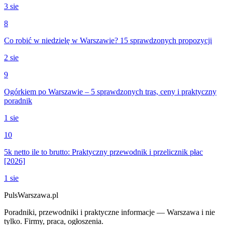
3 sie
8
Co robić w niedzielę w Warszawie? 15 sprawdzonych propozycji
2 sie
9
Ogórkiem po Warszawie – 5 sprawdzonych tras, ceny i praktyczny
poradnik
1 sie
10
5k netto ile to brutto: Praktyczny przewodnik i przelicznik płac
[2026]
1 sie
PulsWarszawa.pl
Poradniki, przewodniki i praktyczne informacje — Warszawa i nie
tylko. Firmy, praca, ogłoszenia.