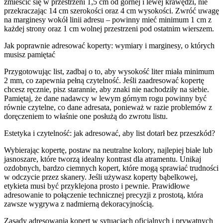
zmieścić się w przestrzeni 1,5 cm od górnej i lewej krawędzi, nie
przekraczając 14 cm szerokości oraz 4 cm wysokości. Zwróć uwagę
na marginesy wokół linii adresu – powinny mieć minimum 1 cm z
każdej strony oraz 1 cm wolnej przestrzeni pod ostatnim wierszem.
Jak poprawnie adresować koperty: wymiary i marginesy, o których
musisz pamiętać
Przygotowując list, zadbaj o to, aby wysokość liter miała minimum
2 mm, co zapewnia pełną czytelność. Jeśli zaadresować kopertę
chcesz ręcznie, pisz starannie, aby znaki nie nachodziły na siebie.
Pamiętaj, że dane nadawcy w lewym górnym rogu powinny być
równie czytelne, co dane adresata, ponieważ w razie problemów z
doręczeniem to właśnie one posłużą do zwrotu listu.
Estetyka i czytelność: jak adresować, aby list dotarł bez przeszkód?
Wybierając kopertę, postaw na neutralne kolory, najlepiej białe lub
jasnoszare, które tworzą idealny kontrast dla atramentu. Unikaj
ozdobnych, bardzo ciemnych kopert, które mogą sprawiać trudności
w odczycie przez skanery. Jeśli używasz koperty bąbelkowej,
etykieta musi być przyklejona prosto i pewnie. Prawidłowe
adresowanie to połączenie technicznej precyzji z prostotą, która
zawsze wygrywa z nadmierną dekoracyjnością.
Zasady adresowania kopert w sytuacjach oficjalnych i prywatnych