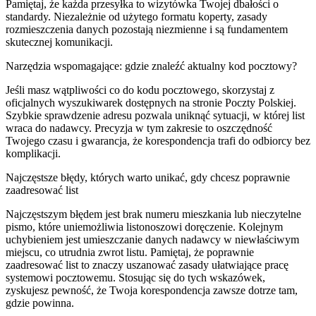
Pamiętaj, że każda przesyłka to wizytówka Twojej dbałości o
standardy. Niezależnie od użytego formatu koperty, zasady
rozmieszczenia danych pozostają niezmienne i są fundamentem
skutecznej komunikacji.
Narzędzia wspomagające: gdzie znaleźć aktualny kod pocztowy?
Jeśli masz wątpliwości co do kodu pocztowego, skorzystaj z
oficjalnych wyszukiwarek dostępnych na stronie Poczty Polskiej.
Szybkie sprawdzenie adresu pozwala uniknąć sytuacji, w której list
wraca do nadawcy. Precyzja w tym zakresie to oszczędność
Twojego czasu i gwarancja, że korespondencja trafi do odbiorcy bez
komplikacji.
Najczęstsze błędy, których warto unikać, gdy chcesz poprawnie
zaadresować list
Najczęstszym błędem jest brak numeru mieszkania lub nieczytelne
pismo, które uniemożliwia listonoszowi doręczenie. Kolejnym
uchybieniem jest umieszczanie danych nadawcy w niewłaściwym
miejscu, co utrudnia zwrot listu. Pamiętaj, że poprawnie
zaadresować list to znaczy uszanować zasady ułatwiające pracę
systemowi pocztowemu. Stosując się do tych wskazówek,
zyskujesz pewność, że Twoja korespondencja zawsze dotrze tam,
gdzie powinna.