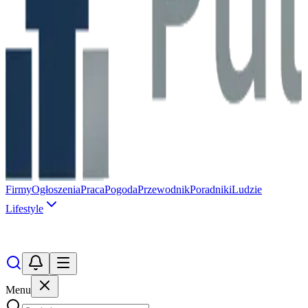
Firmy
Ogłoszenia
Praca
Pogoda
Przewodnik
Poradniki
Ludzie
Lifestyle
Menu