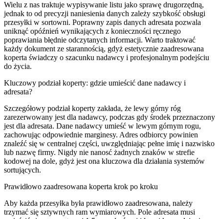
Wielu z nas traktuje wypisywanie listu jako sprawę drugorzędną,
jednak to od precyzji naniesienia danych zależy szybkość obsługi
przesyłki w sortowni. Poprawny zapis danych adresata pozwala
uniknąć opóźnień wynikających z konieczności ręcznego
poprawiania błędnie odczytanych informacji. Warto traktować
każdy dokument ze starannością, gdyż estetycznie zaadresowana
koperta świadczy o szacunku nadawcy i profesjonalnym podejściu
do życia.
Kluczowy podział koperty: gdzie umieścić dane nadawcy i
adresata?
Szczegółowy podział koperty zakłada, że lewy górny róg
zarezerwowany jest dla nadawcy, podczas gdy środek przeznaczony
jest dla adresata. Dane nadawcy umieść w lewym górnym rogu,
zachowując odpowiednie marginesy. Adres odbiorcy powinien
znaleźć się w centralnej części, uwzględniając pełne imię i nazwisko
lub nazwę firmy. Nigdy nie nanosć żadnych znaków w strefie
kodowej na dole, gdyż jest ona kluczowa dla działania systemów
sortujących.
Prawidłowo zaadresowana koperta krok po kroku
Aby każda przesyłka była prawidłowo zaadresowana, należy
trzymać się sztywnych ram wymiarowych. Pole adresata musi