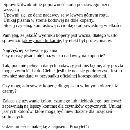
Sprawdź dwukrotnie poprawność kodu pocztowego przed
wysyłką.
Upewnij się, że dane nadawcy są w lewym górnym rogu.
Unikaj pisania w strefie kodowej na dole koperty.
Stosuj czytelną, kontrastową czcionkę o odpowiedniej wielkości.
Pamiętaj, że jakość wydruku koperty jest ważna, dlatego warto
sprawdzić
jak wybrać drukarnię
, by efekt był profesjonalny.
Najczęściej zadawane pytania
Czy muszę pisać imię i nazwisko nadawcy na kopercie?
Tak, podanie pełnych danych nadawcy jest niezbędne, aby poczta
mogła zwrócić list do Ciebie, jeśli nie uda się go doręczyć. Jest to
również standard w przypadku oficjalnej korespondencji.
Czy mogę adresować kopertę długopisem w innym kolorze niż
czarny?
Zaleca się używanie koloru czarnego lub niebieskiego, ponieważ
zapewniają najlepszy kontrast dla czytników optycznych. Unikaj
jasnych kolorów, które mogą być niewidoczne dla urządzeń
sortujących.
Gdzie umieścić naklejkę z napisem "Priorytet"?