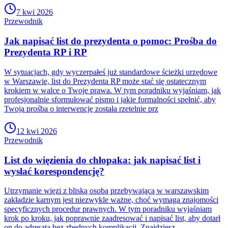
7 kwi 2026
Przewodnik
Jak napisać list do prezydenta o pomoc: Prośba do
Prezydenta RP i RP
W sytuacjach, gdy wyczerpałeś już standardowe ścieżki urzędowe
w Warszawie, list do Prezydenta RP może stać się ostatecznym
krokiem w walce o Twoje prawa. W tym poradniku wyjaśniam, jak
profesjonalnie sformułować pismo i jakie formalności spełnić, aby
Twoja prośba o interwencję została rzetelnie prz
12 kwi 2026
Przewodnik
List do więzienia do chłopaka: jak napisać list i
wysłać korespondencję?
Utrzymanie więzi z bliską osobą przebywającą w warszawskim
zakładzie karnym jest niezwykle ważne, choć wymaga znajomości
specyficznych procedur prawnych. W tym poradniku wyjaśniam
krok po kroku, jak poprawnie zaadresować i napisać list, aby dotarł
on do adresata bez zbędnych komplikacji. Znajdziesz