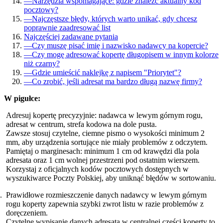
—
Narzędzia wspomagające: gdzie znaleźć aktualny kod
pocztowy?
—
Najczęstsze błędy, których warto unikać, gdy chcesz
poprawnie zaadresować list
Najczęściej zadawane pytania
—
Czy muszę pisać imię i nazwisko nadawcy na kopercie?
—
Czy mogę adresować kopertę długopisem w innym kolorze
niż czarny?
—
Gdzie umieścić naklejkę z napisem "Priorytet"?
—
Co zrobić, jeśli adresat ma bardzo długą nazwę firmy?
W pigułce:
Adresuj kopertę precyzyjnie: nadawca w lewym górnym rogu,
adresat w centrum, strefa kodowa na dole pusta.
Zawsze stosuj czytelne, ciemne pismo o wysokości minimum 2
mm, aby urządzenia sortujące nie miały problemów z odczytem.
Pamiętaj o marginesach: minimum 1 cm od krawędzi dla pola
adresata oraz 1 cm wolnej przestrzeni pod ostatnim wierszem.
Korzystaj z oficjalnych kodów pocztowych dostępnych w
wyszukiwarce Poczty Polskiej, aby uniknąć błędów w sortowaniu.
Prawidłowe rozmieszczenie danych nadawcy w lewym górnym
rogu koperty zapewnia szybki zwrot listu w razie problemów z
doręczeniem.
Czytelne wypisanie danych adresata w centralnej części koperty to