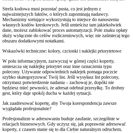
Strefa kodowa musi pozostać pusta, co jest jednym z
najważniejszych faktów, o których zapominają nadawcy.
Mechanizmy sortujące wykorzystują to miejsce do nanoszenia
własnych kodów kreskowych. Jeśli umieścisz tam jakiekolwiek
dane, możesz zablokować proces automatyzacji. Pole znaku opłaty
służy wyłącznie do celów rozliczeniowych, więc nie zaśmiecaj tego
obszaru dodatkowymi notatkami.
Wskazówki techniczne: kolory, czcionki i naklejki priorytetowe
W polu informacyjnym, zazwyczaj w górnej części koperty,
umieszcza się naklejkę priorytet oraz inne oznaczenia typu
polecony. Używanie odpowiednich naklejek pomaga poczcie
szybko skategoryzować Twój list. Jeśli wysyłasz list polecony,
otrzymasz potwierdzenie nadania – zachowaj je, dopóki nie
będziesz mieć pewności, że adresat odebrał przesyłkę. To drobny
gest, który daje spokój ducha w każdej sytuacji.
Jak zaadresować kopertę, aby Twoja korespondencja zawsze
wyglądała profesjonalnie?
Profesjonalizm w adresowaniu buduje zaufanie, szczególnie w
relacjach biznesowych. Gdy uczysz się, jak poprawnie adresować
koperty, z czasem stanie się to dla Ciebie naturalnym odruchem.