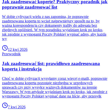
Jak zaadresować kopertę? Praktyczny poradnik jak
poprawnie zaadresować list
W dobie cyfryzacji wielu z nas zapomina, że poprawnie
zaadresowana koperta to wciąż najpewniejszy sposób na to, by
ważna korespondencja czy dokumenty trafiły do adresata bez
zbędnych opóźnień. W tym poradniku wyjaśniam krok po kroku,
jak zgodnie z wymogami Poczty Polskiej wypisać adres, aby każda
wy
12 kwi 2026
Przewodnik
Jak zaadresować list: prawidłowo zaadresowana
koperta i instrukcja
Choć w dobie cyfryzacji wysyłamy coraz więcej e-maili, poprawnie
zaadresowana koperta pozostaje niezbędna w urzędowych
sprawach czy przy wysyłce ważnych dokumentów na terenie
Warszawy. W tym artykule wyjaśniam krok po kroku, jak zgodnie z
wymogami Poczty Polskiej wypisać dane na liście, aby przesyłk
7 kwi 2026