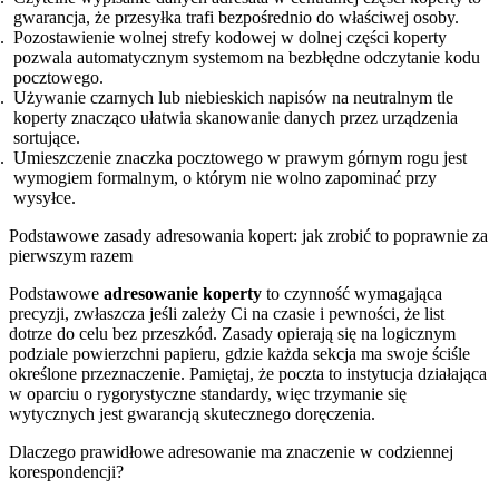
gwarancja, że przesyłka trafi bezpośrednio do właściwej osoby.
Pozostawienie wolnej strefy kodowej w dolnej części koperty
pozwala automatycznym systemom na bezbłędne odczytanie kodu
pocztowego.
Używanie czarnych lub niebieskich napisów na neutralnym tle
koperty znacząco ułatwia skanowanie danych przez urządzenia
sortujące.
Umieszczenie znaczka pocztowego w prawym górnym rogu jest
wymogiem formalnym, o którym nie wolno zapominać przy
wysyłce.
Podstawowe zasady adresowania kopert: jak zrobić to poprawnie za
pierwszym razem
Podstawowe
adresowanie koperty
to czynność wymagająca
precyzji, zwłaszcza jeśli zależy Ci na czasie i pewności, że list
dotrze do celu bez przeszkód. Zasady opierają się na logicznym
podziale powierzchni papieru, gdzie każda sekcja ma swoje ściśle
określone przeznaczenie. Pamiętaj, że poczta to instytucja działająca
w oparciu o rygorystyczne standardy, więc trzymanie się
wytycznych jest gwarancją skutecznego doręczenia.
Dlaczego prawidłowe adresowanie ma znaczenie w codziennej
korespondencji?