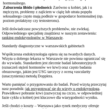
hormonalnego.
Zaburzenia libido i płodności:
Zarówno u kobiet, jak i u
mężczyzn, problemy z zajściem w ciążę lub utrata popędu
seksualnego często mają podłoże w gospodarce hormonalnej (np.
poziom prolaktyny czy testosteronu).
Jeśli doświadczasz powyższych problemów, nie zwlekaj.
Odpowiedniego specjalistę znajdziesz w naszym zestawieniu:
ranking endokrynologów w Warszawie
.
Standardy diagnostyczne w warszawskich gabinetach
Współczesna endokrynologia opiera się na twardych danych.
Wizyta u dobrego lekarza w Warszawie nie powinna ograniczać się
do wywiadu. Standardem jest zlecenie badań laboratoryjnych
(oznaczeń stężeń hormonów we krwi) oraz często badania
obrazowego, jakim jest USG tarczycy z oceną vascularity
(unaczynienia) metodą Dopplera.
Warto pamiętać o przygotowaniu do badań. Przed wizytą przeczytaj
nasz poradnik:
jak przygotować się do wizyty u endokrynologa
.
Prawidłowe pobranie krwi (zazwyczaj na czczo, w odpowiedniej
fazie cyklu u kobiet) jest kluczowe dla wiarygodności wyniku.
Jeśli chodzi o koszty – Warszawa jako rynek medyczny oferuje