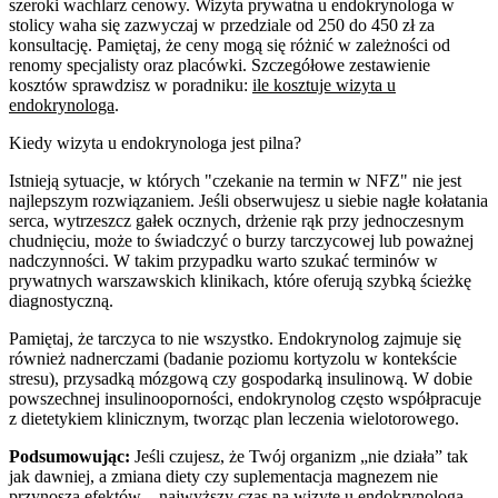
szeroki wachlarz cenowy. Wizyta prywatna u endokrynologa w
stolicy waha się zazwyczaj w przedziale od 250 do 450 zł za
konsultację. Pamiętaj, że ceny mogą się różnić w zależności od
renomy specjalisty oraz placówki. Szczegółowe zestawienie
kosztów sprawdzisz w poradniku:
ile kosztuje wizyta u
endokrynologa
.
Kiedy wizyta u endokrynologa jest pilna?
Istnieją sytuacje, w których "czekanie na termin w NFZ" nie jest
najlepszym rozwiązaniem. Jeśli obserwujesz u siebie nagłe kołatania
serca, wytrzeszcz gałek ocznych, drżenie rąk przy jednoczesnym
chudnięciu, może to świadczyć o burzy tarczycowej lub poważnej
nadczynności. W takim przypadku warto szukać terminów w
prywatnych warszawskich klinikach, które oferują szybką ścieżkę
diagnostyczną.
Pamiętaj, że tarczyca to nie wszystko. Endokrynolog zajmuje się
również nadnerczami (badanie poziomu kortyzolu w kontekście
stresu), przysadką mózgową czy gospodarką insulinową. W dobie
powszechnej insulinooporności, endokrynolog często współpracuje
z dietetykiem klinicznym, tworząc plan leczenia wielotorowego.
Podsumowując:
Jeśli czujesz, że Twój organizm „nie działa” tak
jak dawniej, a zmiana diety czy suplementacja magnezem nie
przynoszą efektów – najwyższy czas na wizytę u endokrynologa.