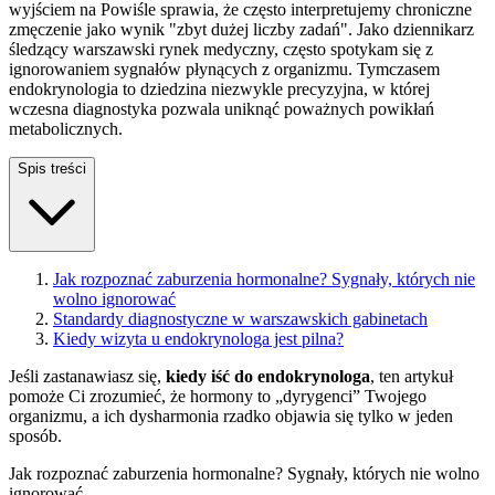
wyjściem na Powiśle sprawia, że często interpretujemy chroniczne
zmęczenie jako wynik "zbyt dużej liczby zadań". Jako dziennikarz
śledzący warszawski rynek medyczny, często spotykam się z
ignorowaniem sygnałów płynących z organizmu. Tymczasem
endokrynologia to dziedzina niezwykle precyzyjna, w której
wczesna diagnostyka pozwala uniknąć poważnych powikłań
metabolicznych.
Spis treści
Jak rozpoznać zaburzenia hormonalne? Sygnały, których nie
wolno ignorować
Standardy diagnostyczne w warszawskich gabinetach
Kiedy wizyta u endokrynologa jest pilna?
Jeśli zastanawiasz się,
kiedy iść do endokrynologa
, ten artykuł
pomoże Ci zrozumieć, że hormony to „dyrygenci” Twojego
organizmu, a ich dysharmonia rzadko objawia się tylko w jeden
sposób.
Jak rozpoznać zaburzenia hormonalne? Sygnały, których nie wolno
ignorować