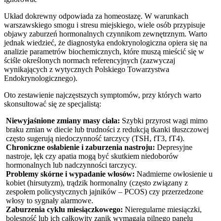
Układ dokrewny odpowiada za homeostazę. W warunkach
warszawskiego smogu i stresu miejskiego, wiele osób przypisuje
objawy zaburzeń hormonalnych czynnikom zewnętrznym. Warto
jednak wiedzieć, że diagnostyka endokrynologiczna opiera się na
analizie parametrów biochemicznych, które muszą mieścić się w
ściśle określonych normach referencyjnych (zazwyczaj
wynikających z wytycznych Polskiego Towarzystwa
Endokrynologicznego).
Oto zestawienie najczęstszych symptomów, przy których warto
skonsultować się ze specjalistą:
Niewyjaśnione zmiany masy ciała:
Szybki przyrost wagi mimo
braku zmian w diecie lub trudności z redukcją tkanki tłuszczowej
często sugerują niedoczynność tarczycy (TSH, fT3, fT4).
Chroniczne osłabienie i zaburzenia nastroju:
Depresyjne
nastroje, lęk czy apatia mogą być skutkiem niedoborów
hormonalnych lub nadczynności tarczycy.
Problemy skórne i wypadanie włosów:
Nadmierne owłosienie u
kobiet (hirsutyzm), trądzik hormonalny (często związany z
zespołem policystycznych jajników – PCOS) czy przerzedzone
włosy to sygnały alarmowe.
Zaburzenia cyklu miesiączkowego:
Nieregularne miesiączki,
bolesność lub ich całkowity zanik wymagają pilnego panelu