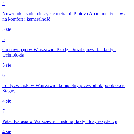
4
Nowy luksus nie mierzy się metrami. Piniova Apartamenty stawia
na komfort i kameralność
5 sie
5
Gipsowe jajo w Warszawie: Pisklę. Drozd śpiewak – fakty i
technologia
5 sie
6
Tor łyżwiarski w Warszawie: kompletny przewodnik po obiekcie
Stegny
4 sie
7
Pałac Karasia w Warszawie – historia, fakty i losy rezydencji
4 sie