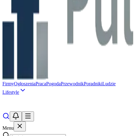
Firmy
Ogłoszenia
Praca
Pogoda
Przewodnik
Poradniki
Ludzie
Lifestyle
Menu