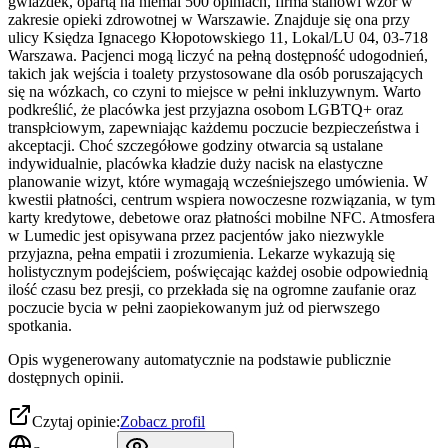
gwiazdek, opartą na niemal 500 opiniach, firma stanowi wzór w
zakresie opieki zdrowotnej w Warszawie. Znajduje się ona przy
ulicy Księdza Ignacego Kłopotowskiego 11, Lokal/LU 04, 03-718
Warszawa. Pacjenci mogą liczyć na pełną dostępność udogodnień,
takich jak wejścia i toalety przystosowane dla osób poruszających
się na wózkach, co czyni to miejsce w pełni inkluzywnym. Warto
podkreślić, że placówka jest przyjazna osobom LGBTQ+ oraz
transpłciowym, zapewniając każdemu poczucie bezpieczeństwa i
akceptacji. Choć szczegółowe godziny otwarcia są ustalane
indywidualnie, placówka kładzie duży nacisk na elastyczne
planowanie wizyt, które wymagają wcześniejszego umówienia. W
kwestii płatności, centrum wspiera nowoczesne rozwiązania, w tym
karty kredytowe, debetowe oraz płatności mobilne NFC. Atmosfera
w Lumedic jest opisywana przez pacjentów jako niezwykle
przyjazna, pełna empatii i zrozumienia. Lekarze wykazują się
holistycznym podejściem, poświęcając każdej osobie odpowiednią
ilość czasu bez presji, co przekłada się na ogromne zaufanie oraz
poczucie bycia w pełni zaopiekowanym już od pierwszego
spotkania.
Opis wygenerowany automatycznie na podstawie publicznie
dostępnych opinii.
Czytaj opinie:
Zobacz profil