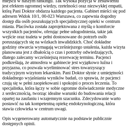
miejscu w naszym rankingu. Tak wysoka pozycja w zestawieniu
jest efektem ogromnej wiedzy, rzetelności oraz niezwykłej empatii,
którą Pani Doktor obdarza każdego pacjenta. Gabinet mieści się pod
adresem Widok 10/1, 00-023 Warszawa, co zapewnia dogodny
dostęp dla osób poszukujących specjalistycznej opieki w centrum
miasta. Placówka została zaprojektowana z myślą o komforcie
wszystkich pacjentów, oferując pełne udogodnienia, takie jak
wejście oraz toaleta w pełni dostosowane do potrzeb osób
poruszających się na wózkach inwalidzkich. Choć dokładne
godziny otwarcia wymagają wcześniejszego ustalenia, każda wizyta
planowana jest z dbałością o czas i potrzeby odwiedzających,
dlatego zalecamy wcześniejszą rezerwację terminu. Pacjenci
podkreślają, że atmosfera w gabinecie jest wyjątkowo luźna i
przyjazna, co pozwala wyeliminować stres towarzyszący
tradycyjnym wizytom lekarskim. Pani Doktor słynie z umiejętności
dokładnego wyjaśniania wyników badań, co sprawia, że pacjenci
czują się w pełni zaopiekowani i spokojni o proces leczenia. To
specjalistka, która łączy w sobie ogromne doświadczenie medyczne
z serdecznością, tworząc idealne warunki do budowania relacji
opartej na zaufaniu i wzajemnym szacunku. Zdecydowanie warto
postawić na tak kompetentną opiekę endokrynologiczną, która
stawia człowieka w centrum uwagi.
Opis wygenerowany automatycznie na podstawie publicznie
dostępnych opinii.