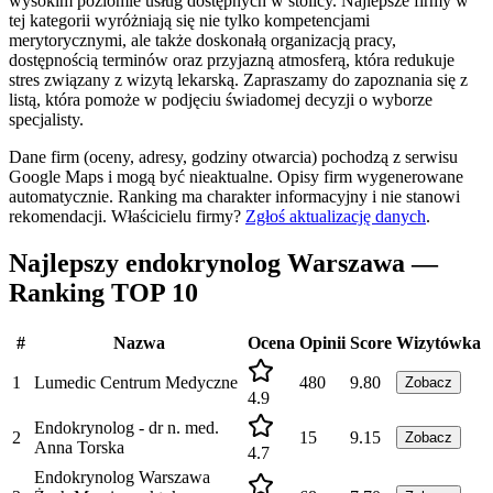
wysokim poziomie usług dostępnych w stolicy. Najlepsze firmy w
tej kategorii wyróżniają się nie tylko kompetencjami
merytorycznymi, ale także doskonałą organizacją pracy,
dostępnością terminów oraz przyjazną atmosferą, która redukuje
stres związany z wizytą lekarską. Zapraszamy do zapoznania się z
listą, która pomoże w podjęciu świadomej decyzji o wyborze
specjalisty.
Dane firm (oceny, adresy, godziny otwarcia) pochodzą z serwisu
Google Maps i mogą być nieaktualne. Opisy firm wygenerowane
automatycznie. Ranking ma charakter informacyjny i nie stanowi
rekomendacji.
Właścicielu firmy?
Zgłoś aktualizację danych
.
Najlepszy endokrynolog Warszawa —
Ranking TOP 10
#
Nazwa
Ocena
Opinii
Score
Wizytówka
1
Lumedic Centrum Medyczne
480
9.80
Zobacz
4.9
Endokrynolog - dr n. med.
2
15
9.15
Zobacz
Anna Torska
4.7
Endokrynolog Warszawa