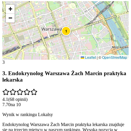
+
−
1
Leaflet
|
©
OpenStreetMap
3
3
.
Endokrynolog Warszawa Żach Marcin praktyka
lekarska
4.1
(
68
opinii
)
7.70
na
10
Wynik w rankingu Lokalsy
Endokrynolog Warszawa Żach Marcin praktyka lekarska znajduje
się na trzecim miejscu w naszym rankingu. Wysoka pozycja w