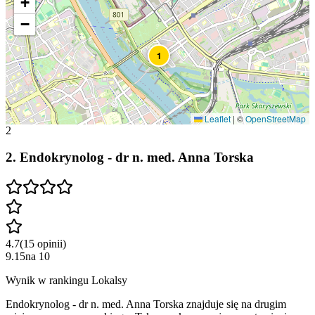
+
−
1
Leaflet
|
©
OpenStreetMap
2
2
.
Endokrynolog - dr n. med. Anna Torska
4.7
(
15
opinii
)
9.15
na
10
Wynik w rankingu Lokalsy
Endokrynolog - dr n. med. Anna Torska znajduje się na drugim