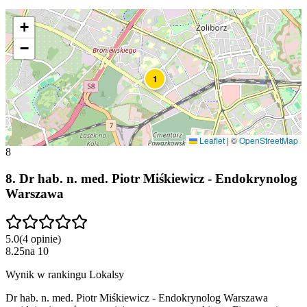
+
−
1
Leaflet
|
©
OpenStreetMap
8
8
.
Dr hab. n. med. Piotr Miśkiewicz - Endokrynolog
Warszawa
5.0
(
4
opinie
)
8.25
na
10
Wynik w rankingu Lokalsy
Dr hab. n. med. Piotr Miśkiewicz - Endokrynolog Warszawa