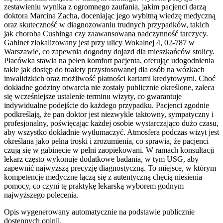
zestawieniu wynika z ogromnego zaufania, jakim pacjenci darzą
doktora Marcina Żacha, doceniając jego wybitną wiedzę medyczną
oraz skuteczność w diagnozowaniu trudnych przypadków, takich
jak choroba Cushinga czy zaawansowana nadczynność tarczycy.
Gabinet zlokalizowany jest przy ulicy Wokalnej 4, 02-787 w
Warszawie, co zapewnia dogodny dojazd dla mieszkańców stolicy.
Placówka stawia na pełen komfort pacjenta, oferując udogodnienia
takie jak dostęp do toalety przystosowanej dla osób na wózkach
inwalidzkich oraz możliwość płatności kartami kredytowymi. Choć
dokładne godziny otwarcia nie zostały publicznie określone, zaleca
się wcześniejsze ustalenie terminu wizyty, co gwarantuje
indywidualne podejście do każdego przypadku. Pacjenci zgodnie
podkreślają, że pan doktor jest niezwykle taktowny, sympatyczny i
profesjonalny, poświęcając każdej osobie wystarczająco dużo czasu,
aby wszystko dokładnie wytłumaczyć. Atmosfera podczas wizyt jest
określana jako pełna troski i zrozumienia, co sprawia, że pacjenci
czują się w gabinecie w pełni zaopiekowani. W ramach konsultacji
lekarz często wykonuje dodatkowe badania, w tym USG, aby
zapewnić najwyższą precyzję diagnostyczną. To miejsce, w którym
kompetencje medyczne łączą się z autentyczną chęcią niesienia
pomocy, co czyni tę praktykę lekarską wyborem godnym
najwyższego polecenia.
Opis wygenerowany automatycznie na podstawie publicznie
dostępnych opinii.