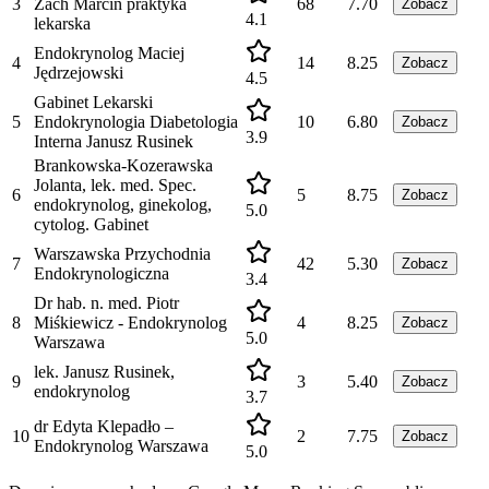
3
Żach Marcin praktyka
68
7.70
Zobacz
4.1
lekarska
Endokrynolog Maciej
4
14
8.25
Zobacz
Jędrzejowski
4.5
Gabinet Lekarski
5
Endokrynologia Diabetologia
10
6.80
Zobacz
3.9
Interna Janusz Rusinek
Brankowska-Kozerawska
Jolanta, lek. med. Spec.
6
5
8.75
Zobacz
endokrynolog, ginekolog,
5.0
cytolog. Gabinet
Warszawska Przychodnia
7
42
5.30
Zobacz
Endokrynologiczna
3.4
Dr hab. n. med. Piotr
8
Miśkiewicz - Endokrynolog
4
8.25
Zobacz
5.0
Warszawa
lek. Janusz Rusinek,
9
3
5.40
Zobacz
endokrynolog
3.7
dr Edyta Klepadło –
10
2
7.75
Zobacz
Endokrynolog Warszawa
5.0