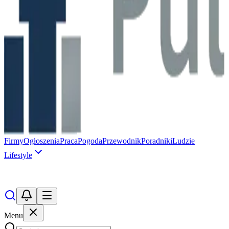
Firmy
Ogłoszenia
Praca
Pogoda
Przewodnik
Poradniki
Ludzie
Lifestyle
Menu