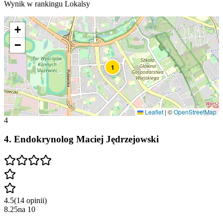
Wynik w rankingu Lokalsy
+
−
1
Leaflet
|
©
OpenStreetMap
4
4
.
Endokrynolog Maciej Jędrzejowski
4.5
(
14
opinii
)
8.25
na
10