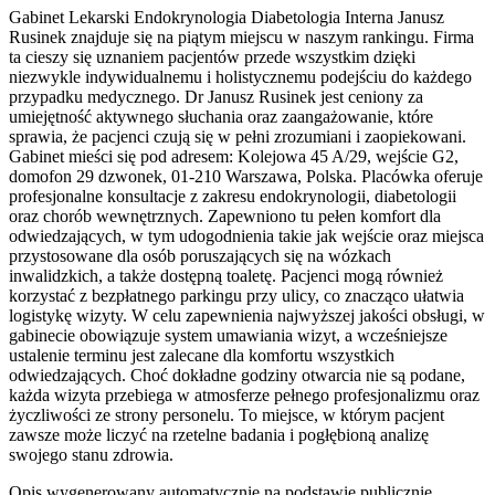
Gabinet Lekarski Endokrynologia Diabetologia Interna Janusz
Rusinek znajduje się na piątym miejscu w naszym rankingu. Firma
ta cieszy się uznaniem pacjentów przede wszystkim dzięki
niezwykle indywidualnemu i holistycznemu podejściu do każdego
przypadku medycznego. Dr Janusz Rusinek jest ceniony za
umiejętność aktywnego słuchania oraz zaangażowanie, które
sprawia, że pacjenci czują się w pełni zrozumiani i zaopiekowani.
Gabinet mieści się pod adresem: Kolejowa 45 A/29, wejście G2,
domofon 29 dzwonek, 01-210 Warszawa, Polska. Placówka oferuje
profesjonalne konsultacje z zakresu endokrynologii, diabetologii
oraz chorób wewnętrznych. Zapewniono tu pełen komfort dla
odwiedzających, w tym udogodnienia takie jak wejście oraz miejsca
przystosowane dla osób poruszających się na wózkach
inwalidzkich, a także dostępną toaletę. Pacjenci mogą również
korzystać z bezpłatnego parkingu przy ulicy, co znacząco ułatwia
logistykę wizyty. W celu zapewnienia najwyższej jakości obsługi, w
gabinecie obowiązuje system umawiania wizyt, a wcześniejsze
ustalenie terminu jest zalecane dla komfortu wszystkich
odwiedzających. Choć dokładne godziny otwarcia nie są podane,
każda wizyta przebiega w atmosferze pełnego profesjonalizmu oraz
życzliwości ze strony personelu. To miejsce, w którym pacjent
zawsze może liczyć na rzetelne badania i pogłębioną analizę
swojego stanu zdrowia.
Opis wygenerowany automatycznie na podstawie publicznie