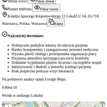
Strona www:
Pokaż stronę
Numer telefonu:
Pokaż numer
Księdza Ignacego Kłopotowskiego 11 Lokal/LU 04, 03-718
Warszawa, Polska, Warszawa
Kopiuj
Najczęściej doceniane:
Holistyczne podejście lekarzy do zdrowia pacjenta
Bardzo kompetentny i zaangażowany personel medyczny
Wysoka jakość obsługi i profesjonalna organizacja pracy
Przyjazna atmosfera sprzyjająca poczuciu komfortu
Dokładne wyjaśnianie planów leczenia i szczegółów terapii
Inkluzywność i dbałość o potrzeby każdego pacjenta
Brak pośpiechu podczas wizyt lekarskich
Na podstawie analizy opinii Google Maps.
9.80
na
10
Wynik w rankingu Lokalsy