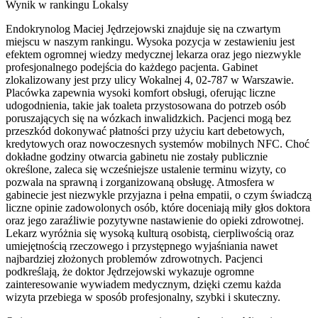
Wynik w rankingu Lokalsy
Endokrynolog Maciej Jędrzejowski znajduje się na czwartym
miejscu w naszym rankingu. Wysoka pozycja w zestawieniu jest
efektem ogromnej wiedzy medycznej lekarza oraz jego niezwykle
profesjonalnego podejścia do każdego pacjenta. Gabinet
zlokalizowany jest przy ulicy Wokalnej 4, 02-787 w Warszawie.
Placówka zapewnia wysoki komfort obsługi, oferując liczne
udogodnienia, takie jak toaleta przystosowana do potrzeb osób
poruszających się na wózkach inwalidzkich. Pacjenci mogą bez
przeszkód dokonywać płatności przy użyciu kart debetowych,
kredytowych oraz nowoczesnych systemów mobilnych NFC. Choć
dokładne godziny otwarcia gabinetu nie zostały publicznie
określone, zaleca się wcześniejsze ustalenie terminu wizyty, co
pozwala na sprawną i zorganizowaną obsługę. Atmosfera w
gabinecie jest niezwykle przyjazna i pełna empatii, o czym świadczą
liczne opinie zadowolonych osób, które doceniają miły głos doktora
oraz jego zaraźliwie pozytywne nastawienie do opieki zdrowotnej.
Lekarz wyróżnia się wysoką kulturą osobistą, cierpliwością oraz
umiejętnością rzeczowego i przystępnego wyjaśniania nawet
najbardziej złożonych problemów zdrowotnych. Pacjenci
podkreślają, że doktor Jędrzejowski wykazuje ogromne
zainteresowanie wywiadem medycznym, dzięki czemu każda
wizyta przebiega w sposób profesjonalny, szybki i skuteczny.