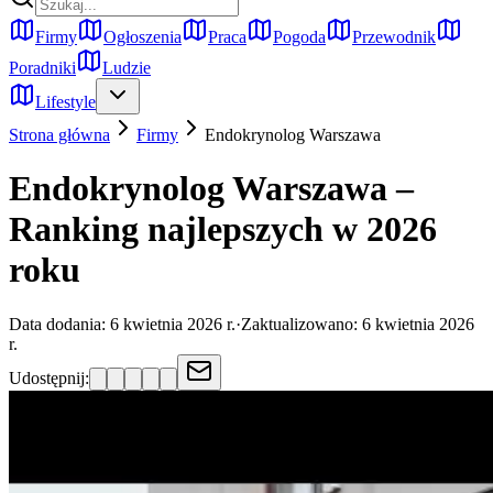
Firmy
Ogłoszenia
Praca
Pogoda
Przewodnik
Poradniki
Ludzie
Lifestyle
Strona główna
Firmy
Endokrynolog
Warszawa
Endokrynolog Warszawa –
Ranking najlepszych w 2026
roku
Data dodania:
6 kwietnia 2026 r.
·
Zaktualizowano:
6 kwietnia 2026
r.
Udostępnij: