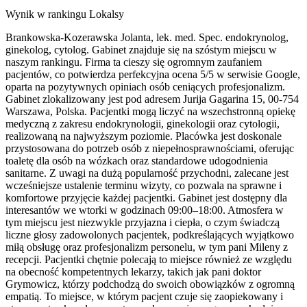
Wynik w rankingu Lokalsy
Brankowska-Kozerawska Jolanta, lek. med. Spec. endokrynolog,
ginekolog, cytolog. Gabinet znajduje się na szóstym miejscu w
naszym rankingu. Firma ta cieszy się ogromnym zaufaniem
pacjentów, co potwierdza perfekcyjna ocena 5/5 w serwisie Google,
oparta na pozytywnych opiniach osób ceniących profesjonalizm.
Gabinet zlokalizowany jest pod adresem Jurija Gagarina 15, 00-754
Warszawa, Polska. Pacjentki mogą liczyć na wszechstronną opiekę
medyczną z zakresu endokrynologii, ginekologii oraz cytologii,
realizowaną na najwyższym poziomie. Placówka jest doskonale
przystosowana do potrzeb osób z niepełnosprawnościami, oferując
toaletę dla osób na wózkach oraz standardowe udogodnienia
sanitarne. Z uwagi na dużą popularność przychodni, zalecane jest
wcześniejsze ustalenie terminu wizyty, co pozwala na sprawne i
komfortowe przyjęcie każdej pacjentki. Gabinet jest dostępny dla
interesantów we wtorki w godzinach 09:00–18:00. Atmosfera w
tym miejscu jest niezwykle przyjazna i ciepła, o czym świadczą
liczne głosy zadowolonych pacjentek, podkreślających wyjątkowo
miłą obsługę oraz profesjonalizm personelu, w tym pani Mileny z
recepcji. Pacjentki chętnie polecają to miejsce również ze względu
na obecność kompetentnych lekarzy, takich jak pani doktor
Grymowicz, którzy podchodzą do swoich obowiązków z ogromną
empatią. To miejsce, w którym pacjent czuje się zaopiekowany i