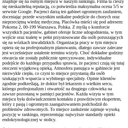
znajduje się na ósmym miejscu w naszym rankingu. Firma ta cieszy
się nieskazitelną reputacją, co potwierdza maksymalna ocena 5/5 w
serwisie Google. Pacjenci darzą ten gabinet ogromnym zaufaniem,
doceniając przede wszystkim unikalne podejście do chorych oraz
nieprzeciętną wiedzę medyczną. Placówka mieści się pod adresem:
Pokorna 2, 00-199 Warszawa, Polska. Z myślą o komforcie
wszystkich pacjentów, gabinet oferuje liczne udogodnienia, w tym
wejście oraz toaletę w pełni przystosowane dla osób poruszających
się na wózkach inwalidzkich. Organizacja pracy w tym miejscu
opiera się na profesjonalnym planowaniu, dlatego zawsze zalecane
jest wcześniejsze ustalenie terminu wizyty. Choć dokładne godziny
otwarcia nie zostały publicznie sprecyzowane, indywidualne
podejście do każdego przypadku sprawia, że pacjenci czują się tutaj
otoczeni wyjątkową opieką. Atmosfera panująca w gabinecie jest
niezwykle ciepła, co czyni to miejsce przystanią dla osób
szukających wsparcia u wybitnego specjalisty. Opinie klientów
zgodnie podkreślają, że doktor był lekarzem o wielkim sercu,
którego profesjonalizm i otwartość na drugiego człowieka na
zawsze pozostaną w pamięci pacjentów. Każda wizyta w tym
miejscu była doświadczeniem kontaktu z prawdziwym ekspertem,
który z pasją i ogromnym zaangażowaniem podchodził do
problemów zdrowotnych. To miejsce zasłużenie zajmuje wysoką
pozycję w rankingu, reprezentując najwyższe standardy opieki
endokrynologicznej w stolicy.