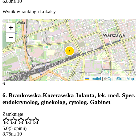
6.80
na
10
Wynik w rankingu Lokalsy
+
−
1
Leaflet
|
©
OpenStreetMap
6
6
.
Brankowska-Kozerawska Jolanta, lek. med. Spec.
endokrynolog, ginekolog, cytolog. Gabinet
Zamknięte
5.0
(
5
opinii
)
8.75
na
10