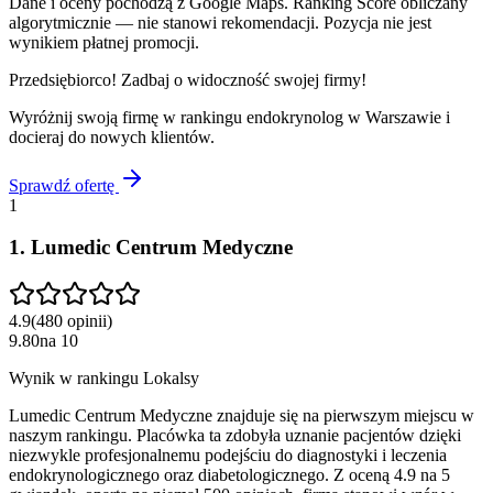
Dane i oceny pochodzą z Google Maps. Ranking Score obliczany
algorytmicznie — nie stanowi rekomendacji. Pozycja nie jest
wynikiem płatnej promocji.
Przedsiębiorco! Zadbaj o widoczność swojej firmy!
Wyróżnij swoją firmę w rankingu
endokrynolog
w
Warszawie
i
docieraj do nowych klientów.
Sprawdź ofertę
1
1
.
Lumedic Centrum Medyczne
4.9
(
480
opinii
)
9.80
na
10
Wynik w rankingu Lokalsy
Lumedic Centrum Medyczne znajduje się na pierwszym miejscu w
naszym rankingu. Placówka ta zdobyła uznanie pacjentów dzięki
niezwykle profesjonalnemu podejściu do diagnostyki i leczenia
endokrynologicznego oraz diabetologicznego. Z oceną 4.9 na 5