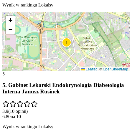
Wynik w rankingu Lokalsy
+
−
1
Leaflet
|
©
OpenStreetMap
5
5
.
Gabinet Lekarski Endokrynologia Diabetologia
Interna Janusz Rusinek
3.9
(
10
opinii
)
6.80
na
10
Wynik w rankingu Lokalsy