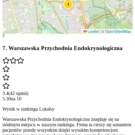
1
Leaflet
|
©
OpenStreetMap
7
7
.
Warszawska Przychodnia Endokrynologiczna
3.4
(
42
opinii
)
5.30
na
10
Wynik w rankingu Lokalsy
Warszawska Przychodnia Endokrynologiczna znajduje się na
siódmym miejscu w naszym rankingu. Firma ta cieszy się uznaniem
pacjentów przede wszystkim dzięki wysokim kompetencjom