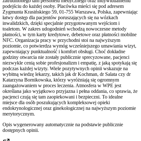
zatrudnionego tam personelu medycznego oraz indywidualnemu
podejściu do każdej osoby. Placówka mieści się pod adresem
Zygmunta Krasińskiego 59, 01-755 Warszawa, Polska, zapewniając
łatwy dostęp dla pacjentów poruszających się na wózkach
inwalidzkich, dzięki specjalnie przygotowanym wejściom i
toaletom. W zakres udogodnień wchodzą nowoczesne metody
płatności, w tym karty kredytowe, debetowe oraz płatności mobilne
NFC. Organizacja pracy w przychodni stoi na najwyższym
poziomie, co potwierdza wymóg wcześniejszego umawiania wizyt,
zapewniający punktualność i komfort obsługi. Choć dokładne
godziny otwarcia nie zostały publicznie sprecyzowane, pacjenci
niezwykle cenią sobie profesjonalizm i empatię, z jaką spotykają się
podczas każdej wizyty. Wiele pozytywnych opinii wskazuje na
wybitną wiedzę lekarzy, takich jak dr Kochman, dr Salata czy dr
Katarzyna Bornikowska, którzy wyróżniają się ogromnym
zaangażowaniem w proces leczenia. Atmosfera w WPE jest
określana jako wyjątkowo przyjazna i pełna oddania, co sprawia, że
pacjenci czują się tam zaopiekowani i bezpieczni. To idealne
miejsce dla osób poszukujących kompleksowej opieki
endokrynologicznej oraz ginekologicznej na najwyższym poziomie
merytorycznym.
Opis wygenerowany automatycznie na podstawie publicznie
dostępnych opinii.