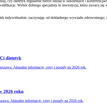
rawdzaj, czy dietetyk regularnie bierze udział w szkoleniach i konfer
kwalifikacje. Wybór dobrego specjalisty to inwestycja, która zwraca s
dek indywidualnie, zaczynając od dokładnego wywiadu zdrowotnego, a 
Ci dietetyk
rszawa. Aktualne informacje, ceny i porady na 2026 rok.
 w 2026 roku
zawa. Aktualne informacje, ceny i porady na 2026 rok.