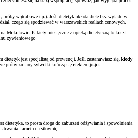
zdecydujesz się na stałą współpracę, sprawdź, jak wygląda proces
, próby wątrobowe itp.). Jeśli dietetyk układa dietę bez wglądu w
edział, czego się spodziewać w warszawskich realiach cenowych.
a Mokotowie. Pakiety miesięczne z opieką dietetyczną to koszt
planu żywieniowego.
tetyk jest specjalistą od prewencji. Jeśli zastanawiasz się,
kiedy
e próby zmiany sylwetki kończą się efektem jo-jo.
est dietetyka, to prosta droga do zaburzeń odżywiania i spowolnienia
 trwania karnetu na siłownię.