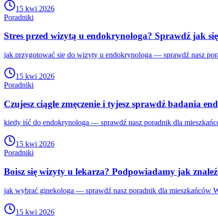
15 kwi 2026
Poradniki
Stres przed wizytą u endokrynologa? Sprawdź jak si
jak przygotować się do wizyty u endokrynologa — sprawdź nasz por
15 kwi 2026
Poradniki
Czujesz ciągłe zmęczenie i tyjesz sprawdź badania en
kiedy iść do endokrynologa — sprawdź nasz poradnik dla mieszkańc
15 kwi 2026
Poradniki
Boisz się wizyty u lekarza? Podpowiadamy jak znaleź
jak wybrać ginekologa — sprawdź nasz poradnik dla mieszkańców Wa
15 kwi 2026