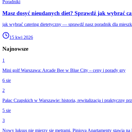
Poradniki
Masz dosyć nieudanych diet? Sprawdź jak wybrać cat
jak wybrać catering dietetyczny — sprawdź nasz poradnik dla miesz
15 kwi 2026
Najnowsze
1
Mini golf Warszawa: Arcade Bee w Blue City – ceny i porady gry
6 sie
2
Pałac Czapskich w Warszawie: historia, rewitalizacja i praktyczny p
5 sie
3
Nowy luksus nie mierzy się metrami. Piniova Apartamenty stawia na 