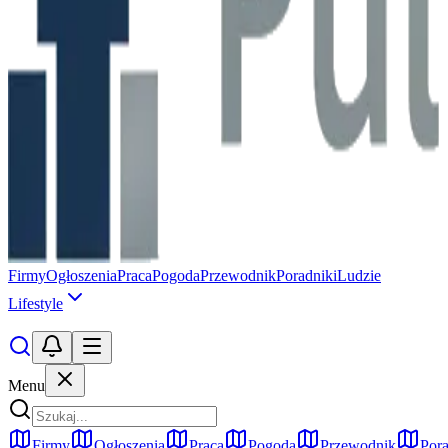
Firmy
Ogłoszenia
Praca
Pogoda
Przewodnik
Poradniki
Ludzie
Lifestyle
Menu
Firmy
Ogłoszenia
Praca
Pogoda
Przewodnik
Pora