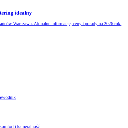
ering idealny
kańców Warszawa. Aktualne informacje, ceny i porady na 2026 rok.
rzewodnik
komfort i kameralność