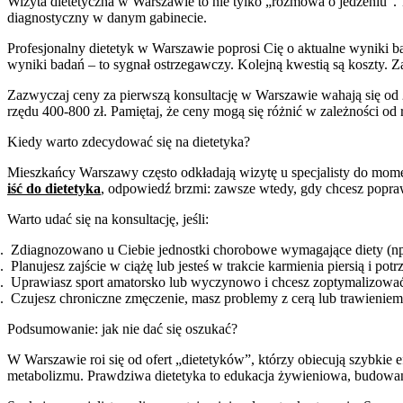
Wizyta dietetyczna w Warszawie to nie tylko „rozmowa o jedzeniu”.
diagnostyczny w danym gabinecie.
Profesjonalny dietetyk w Warszawie poprosi Cię o aktualne wyniki bad
wyniki badań – to sygnał ostrzegawczy. Kolejną kwestią są koszty.
Zazwyczaj ceny za pierwszą konsultację w Warszawie wahają się od 
rzędu 400-800 zł. Pamiętaj, że ceny mogą się różnić w zależności od
Kiedy warto zdecydować się na dietetyka?
Mieszkańcy Warszawy często odkładają wizytę u specjalisty do momen
iść do dietetyka
, odpowiedź brzmi: zawsze wtedy, gdy chcesz popraw
Warto udać się na konsultację, jeśli:
Zdiagnozowano u Ciebie jednostki chorobowe wymagające diety (np. c
Planujesz zajście w ciążę lub jesteś w trakcie karmienia piersią i p
Uprawiasz sport amatorsko lub wyczynowo i chcesz zoptymalizować
Czujesz chroniczne zmęczenie, masz problemy z cerą lub trawieni
Podsumowanie: jak nie dać się oszukać?
W Warszawie roi się od ofert „dietetyków”, którzy obiecują szybkie e
metabolizmu. Prawdziwa dietetyka to edukacja żywieniowa, budowanie