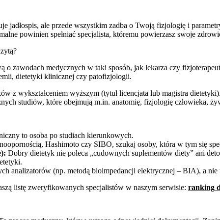
tuje jadłospis, ale przede wszystkim zadba o Twoją fizjologię i paramet
malne powinien spełniać specjalista, któremu powierzasz swoje zdrowi
izytą?
ą o zawodach medycznych w taki sposób, jak lekarza czy fizjoterapeut
ii, dietetyki klinicznej czy patofizjologii.
ków z wykształceniem wyższym (tytuł licencjata lub magistra dietet
ch studiów, które obejmują m.in. anatomię, fizjologię człowieka, żywi
iniczny to osoba po studiach kierunkowych.
noopornością, Hashimoto czy SIBO, szukaj osoby, która w tym się spec
):
Dobry dietetyk nie poleca „cudownych suplementów diety” ani deto
tetyki.
ych analizatorów (np. metodą bioimpedancji elektrycznej – BIA), a ni
naszą listę zweryfikowanych specjalistów w naszym serwisie:
ranking 