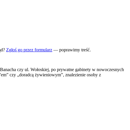
ąd?
Zgłoś go przez formularz
— poprawimy treść.
l. Banacha czy ul. Wołoskiej, po prywatne gabinety w nowoczesnych
h’em” czy „doradcą żywieniowym”, znalezienie osoby z