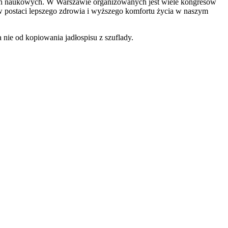
encjach naukowych. W Warszawie organizowanych jest wiele kongresów
ię w postaci lepszego zdrowia i wyższego komfortu życia w naszym
nie od kopiowania jadłospisu z szuflady.