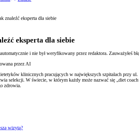
k znaleźć eksperta dla siebie
leźć eksperta dla siebie
 automatycznie i nie był weryfikowany przez redaktora. Zauważyłeś bł
rowana przez AI
dietetyków klinicznych pracujących w największych szpitalach przy u
wia selekcji. W świecie, w którym każdy może nazwać się „diet coac
o zdrowia.
wszą wizytą?