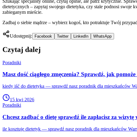
Szukając specjalisty online, czytaj opinie, ale patrz krytycznie. Sp
dietetycznych – zapytaj swojego dietetyka, czy stale podnosi swoje 
zabieganym mieście.
Zadbaj o siebie mądrze – wybierz kogoś, kto potraktuje Twój przypa
Udostępnij:
Facebook
Twitter
LinkedIn
WhatsApp
Czytaj dalej
Poradniki
Masz dość ciągłego zmęczenia? Sprawdź, jak pomoże 
kiedy iść do dietetyka — sprawdź nasz poradnik dla mieszkańców Wa
15 kwi 2026
Poradniki
Chcesz zadbać o dietę sprawdź ile zapłacisz za wizytę
ile kosztuje dietetyk — sprawdź nasz poradnik dla mieszkańców Wars