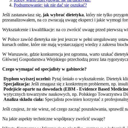
Podsumowanie: jak nie dać się oszukać?
Jeśli zastanawiasz się,
jak wybrać dietetyka
, który nie tylko przygo
przeanalizowałem, na co zwracają uwagę eksperci i jakie wymogi for
Wykształcenie i kwalifikacje: na co zwrócić uwagę przed pierwszą w
W Polsce zawód dietetyka nie jest jeszcze w pełni uregulowany ustaw
kursach online, które nie mają wystarczającej wiedzy z zakresu biochem
W Warszawie, gdzie konkurencja jest ogromna, warto szukać dietety
Głównej Gospodarstwa Wiejskiego przechodzą przez lata rygorystyczny
Czego wymagać od specjalisty w gabinecie?
Dyplom wyższej uczelni:
Pytaj śmiało o wykształcenie. Dietetyk kl
Specjalizacja:
Jeśli zmagasz się z konkretnym problemem, np. insuli
Podejście oparte na dowodach (EBM - Evidence Based Medicine
wytycznych towarzystw naukowych, np. Polskiego Towarzystwa Die
Analiza składu ciała:
Specjalista powinien korzystać z profesjonaln
Jeśli czujesz, że nie wiesz, od czego zacząć poszukiwania, sprawdź 
Na jakie aspekty techniczne współpracy zwrócić uwagę?