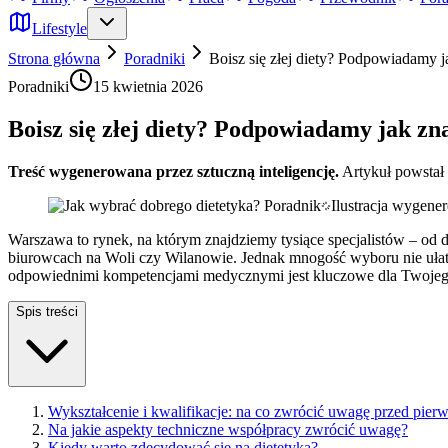
Lifestyle
Strona główna
Poradniki
Boisz się złej diety? Podpowiadamy ja
Poradniki
15 kwietnia 2026
Boisz się złej diety? Podpowiadamy jak zna
Treść wygenerowana przez sztuczną inteligencję.
Artykuł powstał
Ilustracja wygene
Warszawa to rynek, na którym znajdziemy tysiące specjalistów – od 
biurowcach na Woli czy Wilanowie. Jednak mnogość wyboru nie ułat
odpowiednimi kompetencjami medycznymi jest kluczowe dla Twojeg
Spis treści
Wykształcenie i kwalifikacje: na co zwrócić uwagę przed pier
Na jakie aspekty techniczne współpracy zwrócić uwagę?
Kiedy warto zdecydować się na dietetyka?