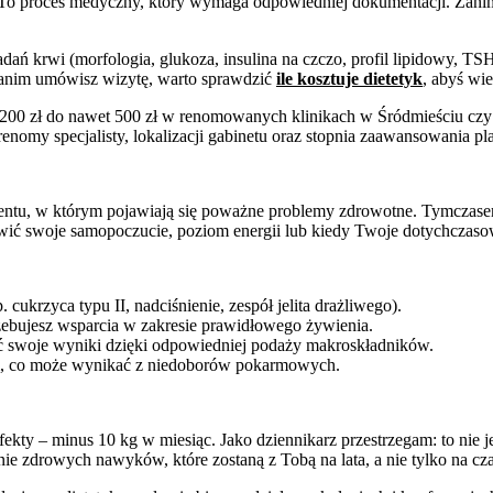
 To proces medyczny, który wymaga odpowiedniej dokumentacji. Zanim 
ań krwi (morfologia, glukoza, insulina na czczo, profil lipidowy, TSH
 Zanim umówisz wizytę, warto sprawdzić
ile kosztuje dietetyk
, abyś wi
200 zł do nawet 500 zł w renomowanych klinikach w Śródmieściu czy n
 renomy specjalisty, lokalizacji gabinetu oraz stopnia zaawansowania 
tu, w którym pojawiają się poważne problemy zdrowotne. Tymczasem die
ić swoje samopoczucie, poziom energii lub kiedy Twoje dotychczasow
ukrzyca typu II, nadciśnienie, zespół jelita drażliwego).
otrzebujesz wsparcia w zakresie prawidłowego żywienia.
 swoje wyniki dzięki odpowiedniej podaży makroskładników.
em, co może wynikać z niedoborów pokarmowych.
fekty – minus 10 kg w miesiąc. Jako dziennikarz przestrzegam: to nie j
 zdrowych nawyków, które zostaną z Tobą na lata, a nie tylko na czas